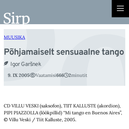
Põ
Liigu
sisu
juurde
MUUSIKA
Põhjamaiselt sensuaalne tango
Igor Garšnek
9. IX 2005
Vaatamisi
666
2
minutit
CD VILLU VESKI (saksofon), TIIT KALLUSTE (akordion),
PIPI PIAZZOLLA (löökpillid) “Mi tango en Buenos Aires”,
© Villu Veski / Tiit Kalluste, 2005.