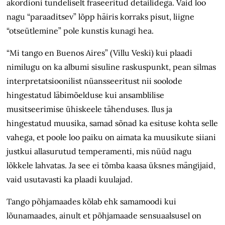
akordioni tundeliselt fraseeritud detailidega. Vaid loo
nagu “paraaditsev” lõpp häiris korraks pisut, liigne
“otseütlemine” pole kunstis kunagi hea.
“Mi tango en Buenos Aires” (Villu Veski) kui plaadi
nimilugu on ka albumi sisuline raskuspunkt, pean silmas
interpretatsioonilist nüansseeritust nii soolode
hingestatud läbimõelduse kui ansamblilise
musitseerimise ühiskeele tähenduses. Ilus ja
hingestatud muusika, samad sõnad ka esituse kohta selle
vahega, et poole loo paiku on aimata ka muusikute siiani
justkui allasurutud temperamenti, mis nüüd nagu
lõkkele lahvatas. Ja see ei tõmba kaasa üksnes mängijaid,
vaid usutavasti ka plaadi kuulajad.
Tango põhjamaades kõlab ehk samamoodi kui
lõunamaades, ainult et põhjamaade sensuaalsusel on