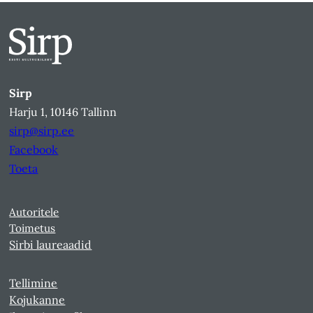
Sirp
Harju 1, 10146 Tallinn
sirp@sirp.ee
Facebook
Toeta
Autoritele
Toimetus
Sirbi laureaadid
Tellimine
Kojukanne