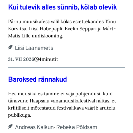
Kui tulevik alles sünnib, kõlab olevik
Pärnu muusikafestivalil kõlas esiettekandes Tõnu
Kõrvitsa, Liisa Hõbepapli, Evelin Seppari ja Märt-
Matis Lille uudislooming.
Liisi Laanemets
31. VII 2026
4
minutit
Baroksed rännakud
Hea muusika esitamine ei vaja põhjendusi, kuid
tänavune Haapsalu vanamuusikafestival näitas, et
kriitiliselt mõtestatud festivalikava väärib arutelu
publikuga.
,
Andreas Kalkun
Rebeka Põldsam