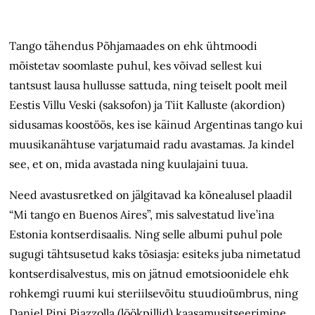
Tango tähendus Põhjamaades on ehk ühtmoodi
mõistetav soomlaste puhul, kes võivad sellest kui
tantsust lausa hullusse sattuda, ning teiselt poolt meil
Eestis Villu Veski (saksofon) ja Tiit Kalluste (akordion)
sidusamas koostöös, kes ise käinud Argentinas tango kui
muusikanähtuse varjatumaid radu avastamas. Ja kindel
see, et on, mida avastada ning kuulajaini tuua.
Need avastusretked on jälgitavad ka kõnealusel plaadil
“Mi tango en Buenos Aires”, mis salvestatud live’ina
Estonia kontserdisaalis. Ning selle albumi puhul pole
sugugi tähtsusetud kaks tõsiasja: esiteks juba nimetatud
kontserdisalvestus, mis on jätnud emotsioonidele ehk
rohkemgi ruumi kui steriilsevõitu stuudioümbrus, ning
Daniel Pipi Piazzolla (löökpillid) kaasamusitseerimine.