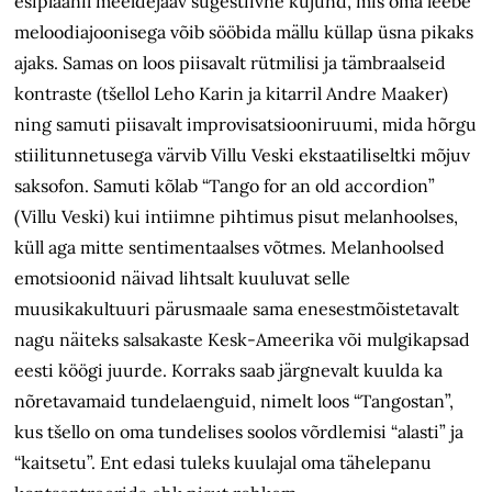
esiplaanil meeldejääv sugestiivne kujund, mis oma leebe
meloodiajoonisega võib sööbida mällu küllap üsna pikaks
ajaks. Samas on loos piisavalt rütmilisi ja tämbraalseid
kontraste (tšellol Leho Karin ja kitarril Andre Maaker)
ning samuti piisavalt improvisatsiooniruumi, mida hõrgu
stiilitunnetusega värvib Villu Veski ekstaatiliseltki mõjuv
saksofon. Samuti kõlab “Tango for an old accordion”
(Villu Veski) kui intiimne pihtimus pisut melanhoolses,
küll aga mitte sentimentaalses võtmes. Melanhoolsed
emotsioonid näivad lihtsalt kuuluvat selle
muusikakultuuri pärusmaale sama enesestmõistetavalt
nagu näiteks salsakaste Kesk-Ameerika või mulgikapsad
eesti köögi juurde. Korraks saab järgnevalt kuulda ka
nõretavamaid tundelaenguid, nimelt loos “Tangostan”,
kus tšello on oma tundelises soolos võrdlemisi “alasti” ja
“kaitsetu”. Ent edasi tuleks kuulajal oma tähelepanu