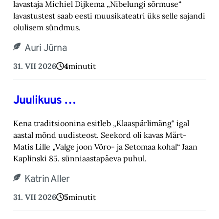
lavastaja Michiel Dijkema „Nibelungi sõrmuse“
lavastustest saab eesti muusikateatri üks selle sajandi
olulisem sündmus.
Auri Jürna
31. VII 2026
4
minutit
Juulikuus …
Kena traditsioonina esitleb „Klaaspärlimäng“ igal
aastal mõnd uudisteost. Seekord oli kavas Märt-
Matis Lille „Valge joon Võro- ja Setomaa kohal“ Jaan
Kaplinski 85. sünniaastapäeva puhul.
Katrin Aller
31. VII 2026
5
minutit