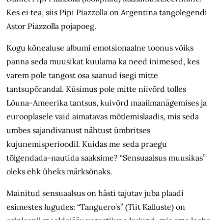
Kes ei tea, siis Pipi Piazzolla on Argentina tangolegendi
Astor Piazzolla pojapoeg.
Kogu kõnealuse albumi emotsionaalne toonus võiks
panna seda muusikat kuulama ka need inimesed, kes
varem pole tangost osa saanud isegi mitte
tantsupõrandal. Küsimus pole mitte niivõrd tolles
Lõuna-Ameerika tantsus, kuivõrd maailmanägemises ja
eurooplasele vaid aimatavas mõtlemislaadis, mis seda
umbes sajandivanust nähtust ümbritses
kujunemisperioodil. Kuidas me seda praegu
tõlgendada-nautida saaksime? “Sensuaalsus muusikas”
oleks ehk üheks märksõnaks.
Mainitud sensuaalsus on hästi tajutav juba plaadi
esimestes lugudes: “Tanguero’s” (Tiit Kalluste) on