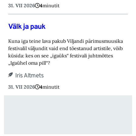
31. VII 2026
4
minutit
Välk ja pauk
Kuna iga teine lava pakub Viljandi pärimusmuusika
festivalil väljundit vaid end tõestanud artistile, võib
küsida: kes on see „igaüks“ festivali juhtmõttes
„Igaühel oma pill“?
Iris Altmets
31. VII 2026
4
minutit