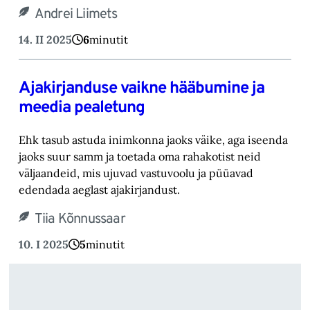
Andrei Liimets
14. II 2025
6
minutit
Ajakirjanduse vaikne hääbumine ja
meedia pealetung
Ehk tasub astuda inimkonna jaoks väike, aga iseenda
jaoks suur samm ja toetada oma rahakotist neid
väljaandeid, mis ujuvad vastuvoolu ja püüavad
edendada aeglast ajakirjandust.
Tiia Kõnnussaar
10. I 2025
5
minutit