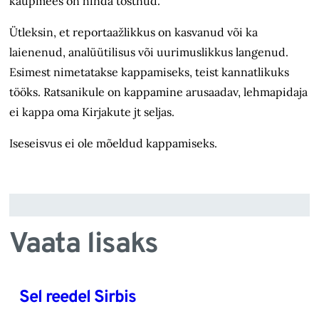
kaupmees on hinda tõstnud.
Ütleksin, et reportaažlikkus on kasvanud või ka
laienenud, analüütilisus või uurimuslikkus langenud.
Esimest nimetatakse kappamiseks, teist kannatlikuks
tööks. Ratsanikule on kappamine arusaadav, lehmapidaja
ei kappa oma Kirjakute jt seljas.
Iseseisvus ei ole mõeldud kappamiseks.
Vaata lisaks
Sel reedel Sirbis