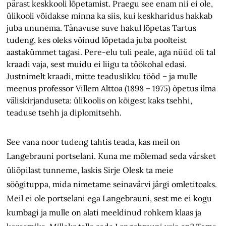
pärast keskkooli lõpetamist. Praegu see enam nii ei ole,
ülikooli võidakse minna ka siis, kui keskharidus hakkab
juba ununema. Tänavuse suve hakul lõpetas Tartus
tudeng, kes oleks võinud lõpetada juba poolteist
aastakümmet tagasi. Pere-elu tuli peale, aga nüüd oli tal
kraadi vaja, sest muidu ei liigu ta töökohal edasi.
Justnimelt kraadi, mitte teaduslikku tööd – ja mulle
meenus professor Villem Alttoa (1898 – 1975) õpetus ilma
väliskirjanduseta: ülikoolis on kõigest kaks tsehhi,
teaduse tsehh ja diplomitsehh.
See vana noor tudeng tahtis teada, kas meil on
Langebrauni portselani. Kuna me mõlemad seda värsket
üliõpilast tunneme, laskis Sirje Olesk ta meie
söögituppa, mida nimetame seinavärvi järgi omletitoaks.
Meil ei ole portselani ega Langebrauni, sest me ei kogu
kumbagi ja mulle on alati meeldinud rohkem klaas ja