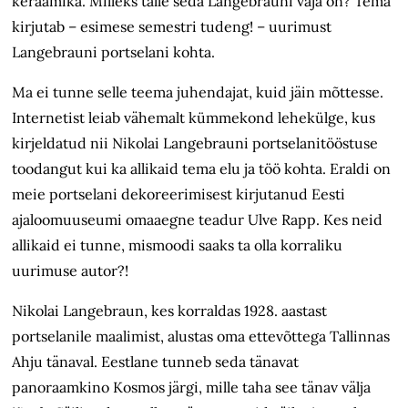
keraamika. Milleks talle seda Langebrauni vaja on? Tema
kirjutab – esimese semestri tudeng! – uurimust
Langebrauni portselani kohta.
Ma ei tunne selle teema juhendajat, kuid jäin mõttesse.
Internetist leiab vähemalt kümmekond lehekülge, kus
kirjeldatud nii Nikolai Langebrauni portselanitööstuse
toodangut kui ka allikaid tema elu ja töö kohta. Eraldi on
meie portselani dekoreerimisest kirjutanud Eesti
ajaloomuuseumi omaaegne teadur Ulve Rapp. Kes neid
allikaid ei tunne, mismoodi saaks ta olla korraliku
uurimuse autor?!
Nikolai Langebraun, kes korraldas 1928. aastast
portselanile maalimist, alustas oma ettevõttega Tallinnas
Ahju tänaval. Eestlane tunneb seda tänavat
panoraamkino Kosmos järgi, mille taha see tänav välja