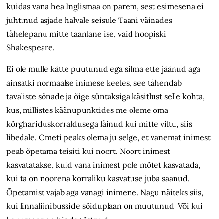
kuidas vana hea Inglismaa on parem, sest esimesena ei
juhtinud asjade halvale seisule Taani väinades
tähelepanu mitte taanlane ise, vaid hoopiski
Shakespeare.
Ei ole mulle kätte puutunud ega silma ette jäänud aga
ainsatki normaalse inimese keeles, see tähendab
tavaliste sõnade ja õige süntaksiga käsitlust selle kohta,
kus, millistes käänupunktides me oleme oma
kõrghariduskorraldusega läinud kui mitte viltu, siis
libedale. Ometi peaks olema ju selge, et vanemat inimest
peab õpetama teisiti kui noort. Noort inimest
kasvatatakse, kuid vana inimest pole mõtet kasvatada,
kui ta on noorena korraliku kasvatuse juba saanud.
Õpetamist vajab aga vanagi inimene. Nagu näiteks siis,
kui linnaliinibusside sõiduplaan on muutunud. Või kui