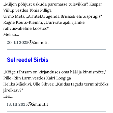
„Miljon põhjust uskuda paremasse tulevikku“, Kaspar
Viilup vestles Tõnis Pilliga
Urmo Mets, „Arhitekti agenda Brüsseli ehitusprügis“
Ragne Kõuts-Klemm, „Uurivate ajakirjanike
rahvusvaheline koostöö“
Melika…
20. III 2025
2
minutit
Sel reedel Sirbis
„Kõige tähtsam on kirjanduses oma hääl ja kinnismõte,“
Pille-Riin Larm vestles Kairi Loogiga
Helika Mäekivi, Ülle Sihver, „Kuidas tagada terminitööks
järelkasv?“
Leo…
13. III 2025
5
minutit