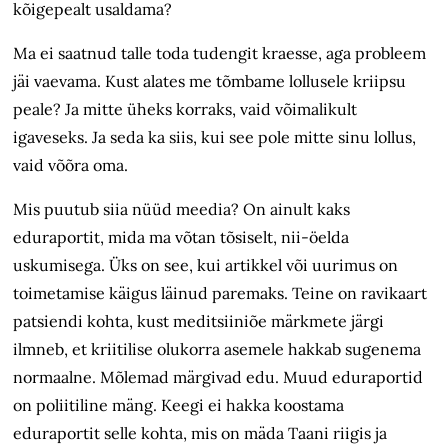
kõigepealt usaldama?
Ma ei saatnud talle toda tudengit kraesse, aga probleem
jäi vaevama. Kust alates me tõmbame lollusele kriipsu
peale? Ja mitte üheks korraks, vaid võimalikult
igaveseks. Ja seda ka siis, kui see pole mitte sinu lollus,
vaid võõra oma.
Mis puutub siia nüüd meedia? On ainult kaks
eduraportit, mida ma võtan tõsiselt, nii-öelda
uskumisega. Üks on see, kui artikkel või uurimus on
toimetamise käigus läinud paremaks. Teine on ravikaart
patsiendi kohta, kust meditsiiniõe märkmete järgi
ilmneb, et kriitilise olukorra asemele hakkab sugenema
normaalne. Mõlemad märgivad edu. Muud eduraportid
on poliitiline mäng. Keegi ei hakka koostama
eduraportit selle kohta, mis on mäda Taani riigis ja