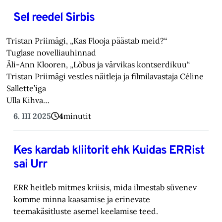
Sel reedel Sirbis
Tristan Priimägi, „Kas Flooja päästab meid?“
Tuglase novelliauhinnad
Äli-Ann Klooren, „Lõbus ja värvikas kontserdikuu“
Tristan Priimägi vestles näitleja ja filmilavastaja Céline
Sallette’iga
Ulla Kihva…
6. III 2025
4
minutit
Kes kardab kliitorit ehk Kuidas ERRist
sai Urr
ERR heitleb mitmes kriisis, mida ilmestab süvenev
komme minna kaasamise ja erinevate
teemakäsitluste asemel keelamise teed.