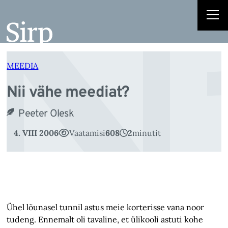
N
Liigu
sisu
juurde
MEEDIA
Nii vähe meediat?
Peeter Olesk
4. VIII 2006
Vaatamisi
608
2
minutit
Ühel lõunasel tunnil astus meie korterisse vana noor
tudeng. Ennemalt oli tavaline, et ülikooli astuti kohe