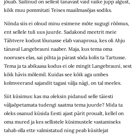
jõuab. Säilinud on sellest tänavast vaid väike jupp algust,
kõik muu pommitati Teises maailmasõjas sodiks.
Nõnda siis ei olnud minu esimene mõte sugugi rõõmus,
ent sellele tuli uus juurde. Sadakond meetrit meie
Tähtvere kodust lõunasse elab vanaproua, kes oli Ahju
tänaval Langebrauni naaber. Maja, kus tema oma
nooruses elas, sai pihta ja pärast sõda kolis ta Tartusse.
Tema ja ta abikaasa kodus ei ole mingit Langebrauni, sest
kõik hävis mõlemil. Kuidas see kõik aga umbes
kolmveerand sajandit tagasi välja nägi, on tal meeles.
Siit küsimus: kas ma oleksin pidanud selle täiesti
väljaõpetamata tudengi saatma tema juurde? Mida ta
oleks osanud küsida Eesti ajast pärit proualt, kellel on
oma mured ja kes sellistele küsimustele vastamiseks
tahab olla ette valmistatud ning peab küsitlejat