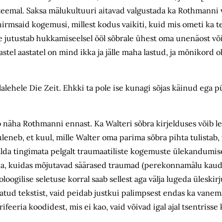
u teemal. Saksa mälukultuuri aitavad valgustada ka Rothmanni
hirmsaid kogemusi, millest kodus vaikiti, kuid mis ometi ka 
jutustab hukkamiseelsel ööl sõbrale ühest oma unenäost või 
astel aastatel on mind ikka ja jälle maha lastud, ja mõnikord o
hele Die Zeit. Ehkki ta pole ise kunagi sõjas käinud ega p
b näha Rothmanni ennast. Ka Walteri sõbra kirjelduses võib le
uleneb, et kuul, mille Walter oma parima sõbra pihta tulistab
salda tingimata pelgalt traumaatiliste kogemuste ülekandumise
a, kuidas mõjutavad säärased traumad (perekonnamälu kaudu)
oogilise seletuse korral saab sellest aga välja lugeda üleskir
tatud tekstist, vaid peidab justkui palimpsest endas ka vane
feeria koodidest, mis ei kao, vaid võivad igal ajal tsentriss