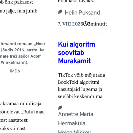
ena‎masti tavaks.‎
öb õhk pakasest
ab jälje, mis juhib
Helin Puksand
.
7. VIII 2026
3
minutit
Kui algoritm
othmanni romaan „Noor
 jõudis 2016. aastal ka
soovitab
inale (režissöör Adolf
Murakamit
Winkelmann).
IMDb
TikTok võib mõjutada
BookToki algoritmi
kasutajaid lugema ja
seeläbi keskenduma.‎
Saksamaa nüüdisaja
 kõnelevat „Ruhrimaa
,
Annette Maria
est aastatest
Hermaküla
kaks viimast