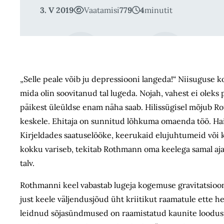
3. V 2019
Vaatamisi
779
4
minutit
„Selle peale võib ju depressiooni langeda!“ Niisuguse 
mida olin soovitanud tal lugeda. Nojah, vahest ei ole
päikest üleüldse enam näha saab. Hilissügisel mõjub Rot
keskele. Ehitaja on sunnitud lõhkuma omaenda töö. Ha
Kirjeldades saatuselööke, keerukaid elujuhtumeid või ka
kokku variseb, tekitab Rothmann oma keelega samal ajal
talv.
Rothmanni keel vabastab lugeja kogemuse gravitatsioonis
just keele väljendusjõud üht kriitikut raamatule ette h
leidnud sõjasündmused on raamistatud kaunite looduspi