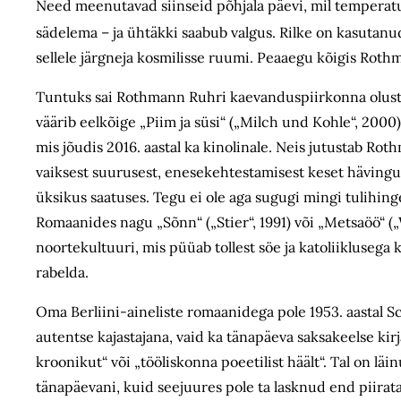
Need meenutavad siinseid põhjala päevi, mil temperatu
sädelema – ja ühtäkki saabub valgus. Rilke on kasutanud p
sellele järgneja kosmilisse ruumi.
Peaaegu kõigis Rothm
Tuntuks sai Rothmann Ruhri kaevanduspiirkonna olust
väärib eelkõige „Piim ja süsi“ („Milch und Kohle“,
2000)
mis jõudis 2016. aastal ka kinolinale. Neis jutustab Ro
vaiksest suurusest, enesekehtestamisest keset hävingut,
üksikus saatuses. Tegu ei ole aga sugugi mingi tulihing
Romaanides nagu „Sõnn“ („Stier“, 1991) või „Metsaöö“ (
noorte­kultuuri, mis püüab tollest söe ja katoliikluseg
rabelda.
Oma Berliini-aineliste romaanidega pole 1953. aastal
autentse kajastajana, vaid ka tänapäeva saksakeelse k
kroonikut“ või „tööliskonna poeetilist häält“. Tal
on läin
tänapäevani, kuid seejuures pole ta lasknud end piirat