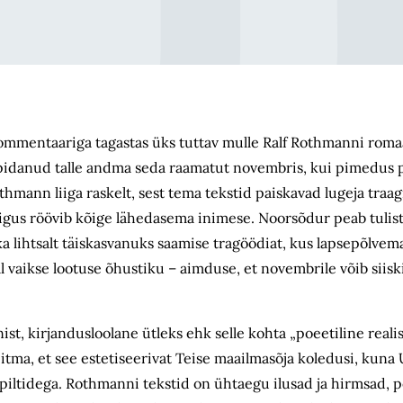
kommentaariga tagastas üks tuttav mulle Ralf Rothmanni roma
ks pidanud talle andma seda raamatut novembris, kui pimedus
hmann liiga raskelt, sest tema tekstid paiskavad lugeja traa
igus röövib kõige lähedasema inimese. Noorsõdur peab tulis
 lihtsalt täiskasvanuks saamise tragöödiat, kus lapsepõlvema
 vaikse lootuse õhustiku – aimduse, et novembrile võib siisk
t, kirjandusloolane ütleks ehk selle kohta „poeetiline reali
eitma, et see estetiseerivat Teise maailmasõja koledusi, kuna
ltidega. Rothmanni tekstid on ühtaegu ilusad ja hirmsad, põ