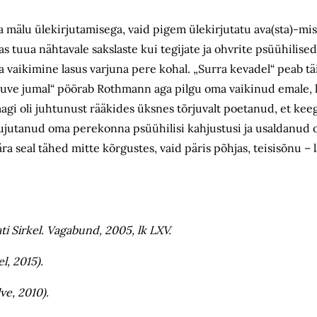
ja mälu ülekirjutamisega, vaid pigem ülekirjutatu ava(sta)-mi
as tuua nähtavale sakslaste kui tegijate ja ohvrite psüühilise
a vaikimine lasus varjuna pere kohal. „Surra kevadel“ peab tä
 suve jumal“ pöörab Rothmann aga pilgu oma vaikinud emale, 
i oli juhtunust rääkides üksnes tõrjuvalt poetanud, et keeg
jutanud oma perekonna psüühilisi kahjustusi ja usaldanud 
sära seal tähed mitte kõrgustes, vaid päris põhjas, teisisõnu –
ti Sirkel. Vagabund, 2005, lk LXV.
l, 2015).
ve, 2010).