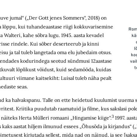
 suve jumal“ („Der Gott jenes Sommers“, 2018) on
a lõppu, kui tuhandeaastase riigi kokkuvarisemine
Rom
a Walteri, kahe sõbra lugu. 1945. aasta kevadel
kä
sse rindele. Kui sõber deserteerub ja kinni
l
u ja tal tuleb langetada oma elu jubedaim otsus.
ko
äiendades kodurindega seotud sündmusi 12aastase
vai
t
tkuvalt lõplikust võidust, kuid sedamööda, kuidas
ltuuri viimane kaitsekiht: Luisal tuleb näha pealt
hedaste seas.
d ka halvakspanu. Talle on ette heidetud kuulumist uuema s
vritest. Kriitika puudutab raamatuid ja filme, kus sakslasi po
3
as näiteks Herta Mülleri romaani „Hingamise kiige“.
1997. aasta
 kaks aastat hiljem ilmunud essees „
Õhusõda ja kirjandus
“ (
imetusest kirjutada sellest, mida nad on näinud, ja see [saksa