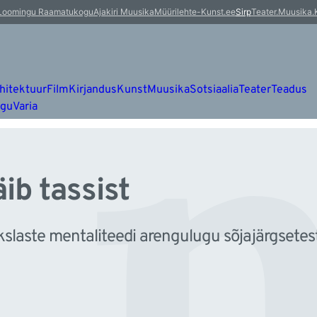
 n
Loomingu Raamatukogu
Ajakiri Muusika
Müürileht
e-Kunst.ee
Sirp
Teater.Muusika.
hitektuur
Film
Kirjandus
Kunst
Muusika
Sotsiaalia
Teater
Teadus
ugu
Varia
ib tassist
kslaste mentaliteedi arengulugu sõjajärgsetes