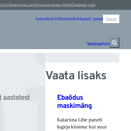
ii
Kino
Täheke
Uma Leht
Vikerkaar
Värske Rõhk
Õpetajate Leht
Autoritele
Tellimine
Reklaam
E-pood
Toeta
Veebiarhiiv
Vaata lisaks
Ebaõdus
t aastatest
maskimäng
Katariina Libe paneb
lugeja küsima: kui suur