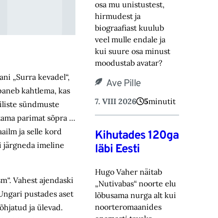
osa mu unistustest,
hirmudest ja
biograafiast ‎kuulub
veel mulle endale ja
kui suure osa minust
moodustab avatar? ‎
ani „Surra kevadel“,
Ave Pille
 paneb kahtlema, kas
7. VIII 2026
5
minutit
giliste sündmuste
tama parimat sõpra …
ailm ja selle kord
Kihutades 120ga
i järgneda imeline
läbi Eesti
Hugo Vaher näitab
sm“. Vahest ajendaski
„Nutivabas“ noorte elu
 Ungari pustades aset
lõbusama nurga alt kui
noorteromaanides
hjatud ja ülevad.