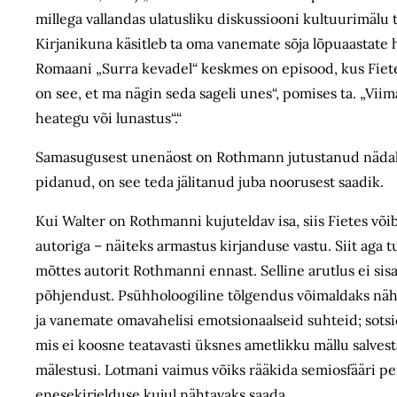
millega vallandas ulatusliku diskussiooni kultuurimäl
Kirjanikuna käsitleb ta oma vanemate sõja lõpuaastate 
Romaani „Surra kevadel“ keskmes on episood, kus Fiete 
on see, et ma nägin seda sageli unes“, pomises ta. „Viim
heategu või lunastus“.“
Samasugusest unenäost on Rothmann jutustanud nädalale
pidanud, on see teda jälitanud juba noorusest saadik.
Kui Walter on Rothmanni kujuteldav isa, siis Fietes või
autoriga – näiteks armastus kirjanduse vastu. Siit aga t
mõttes autorit Rothmanni ennast. Selline arutlus ei si
põhjendust. Psühholoogiline tõlgendus võimaldaks näh
ja vanemate omavahelisi emotsionaalseid suhteid; sotsiol
mis ei koosne teatavasti üksnes ametlikku mällu salves
mälestusi. Lotmani vaimus võiks rääkida semiosfääri peri
enesekirjelduse kujul nähtavaks saada.