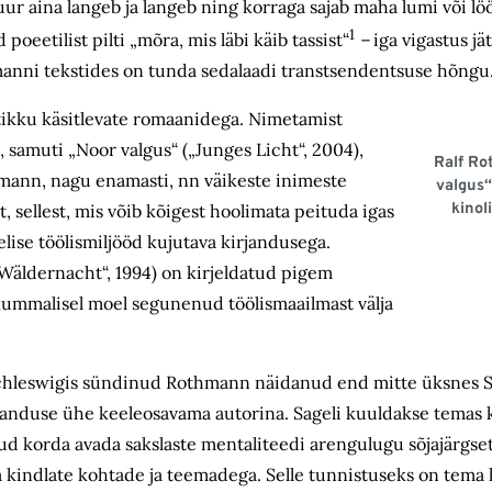
ur aina langeb ja langeb ning korraga sajab maha lumi või lö
1
oeetilist pilti „mõra, mis läbi käib tassist“
–
iga vigastus jät
anni tekstides on tunda sedalaadi transtsendentsuse hõngu
ikku käsitlevate romaanidega. Nimetamist
, samuti „Noor valgus“ („Junges Licht“,
2004),
Ralf R
thmann, nagu enamasti, nn väikeste inimeste
valgus“
kinol
 sellest, mis võib kõigest hoolimata peituda igas
elise töölismiljööd kujutava kirjandusega.
„Wäldernacht“, 1994) on kirjeldatud pigem
a kummalisel moel segunenud töölismaailmast välja
 Schleswigis sündinud Rothmann näidanud end mitte üksnes 
irjanduse ühe keeleosavama autorina. Sageli kuuldakse temas
ud korda avada sakslaste mentaliteedi arengulugu sõjajärgset
a kindlate kohtade ja teemadega. Selle tunnistuseks on tema 