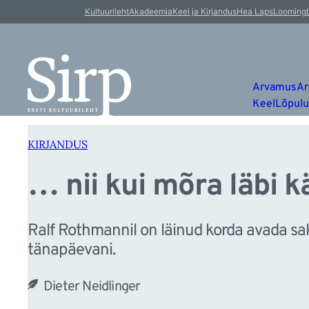
…
Liigu
Kultuurileht
Akadeemia
Keel ja Kirjandus
Hea Laps
Looming
sisu
juurde
Arvamus
Ar
Keel
Lõpul
KIRJANDUS
… nii kui mõra läbi kä
Ralf Rothmannil on läinud korda avada sa
tänapäevani.
Dieter Neidlinger