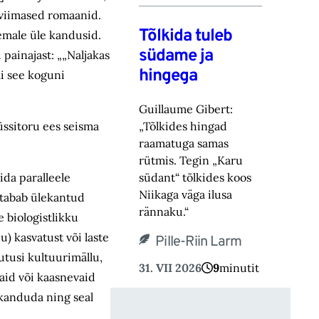
 viimased romaanid.
Tõlkida tuleb
temale üle kandusid.
südame ja
painajast: „„Naljakas
hingega
li see koguni
Guillaume Gibert:
üssitoru ees seisma
„Tõlkides hingad
raamatuga samas
rütmis. Tegin „Karu
ida paralleele
südant“ tõlkides koos
Niikaga väga ilusa
, tabab ülekantud
rännaku.“
 biologistlikku
 kasvatust või laste
Pille-Riin Larm
jutusi kultuurimällu,
31. VII 2026
9
minutit
maid või kaasnevaid
e kanduda ning seal