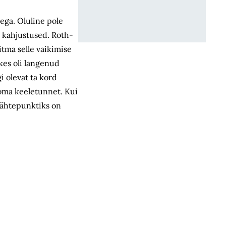
sega. Oluline pole
d kahjustused. Roth­
itma selle vaikimise
kes oli langenud
i olevat ta kord
oma keeletunnet. Kui
 lähtepunktiks on