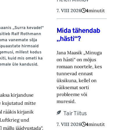
Helen Mikkov
7. VIII 2026
4
minutit
aanis „Surra kevadel“
Mida tähendab
sitleb Ralf Rothmann
„hästi“?
oma vanemate sõja
õpuaastate hirmsaid
Jana Maasik „Minuga
gemusi, millest kodus
kiti, kuid mis ometi ka
on hästi“ on mõjus
emale üle kandusid.
romaan noortele, kes
tunnevad ennast
üksikuna, ‎kellel on
väiksemat sorti
probleeme või
aksa kirjanduse
muresid.‎
le kujutatud mitte
l rääkis kirjanik
Tair Tiitus
„Luftkrieg und
7. VIII 2026
4
minutit
] mällu jäädvustada“,