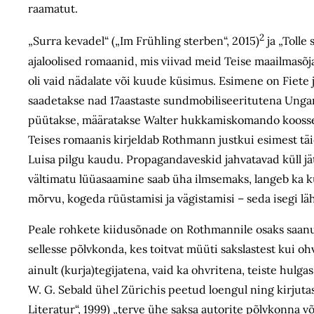
raamatut.
2
„
Surra kevadel“ („Im Frühling sterben“, 2015)
ja „Tolle
ajaloolised romaanid, mis viivad meid Teise maailmasõj
oli vaid nädalate või kuude küsimus. Esimene on Fiete j
saadetakse nad 17aastaste sundmobiliseeritutena Ungari
püütakse, määratakse Walter hukkamiskomando koosseis
Teises romaanis kirjeldab Rothmann justkui esimest t
Luisa pilgu kaudu. Propaganda­veskid jahvatavad küll jä
vältimatu lüüasaamine saab üha ilmsemaks, langeb ka ku
mõrvu, kogeda rüüstamisi ja vägistamisi – seda isegi lä
Peale rohkete kiidusõnade on Rothmannile osaks saanu
sellesse põlvkonda, kes toitvat müüti sakslastest kui oh
ainult (kurja)tegijatena, vaid ka ohvritena, teiste hulg
W. G. Sebald ühel Zürichis peetud loengul ning kirjutas
Literatur“, 1999) „terve ühe saksa autorite põlvkonna võ