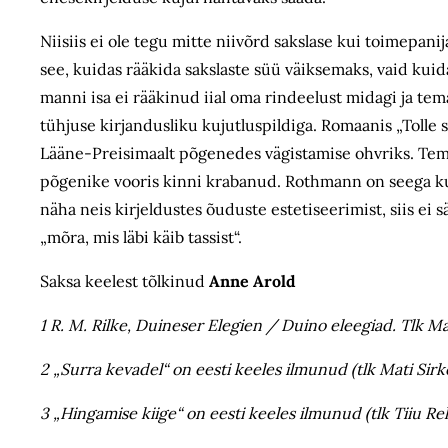
Niisiis ei ole tegu mitte niivõrd sakslase kui toimepani
see, kuidas rääkida sakslaste süü väiksemaks, vaid kuid
manni isa ei rääkinud iial oma rindeelust midagi ja tem
tühjuse kirjandusliku kujutluspildiga. Romaanis „Tolle
Lääne-Preisimaalt põgenedes vägistamise ohvriks. Temag
põgenike vooris kinni krabanud. Rothmann on seega ku
näha neis kirjeldustes õuduste estetiseerimist, siis ei 
„mõra, mis läbi käib tassist“.
Saksa keelest tõlkinud
Anne Arold
1 R. M. Rilke, Duineser Elegien
/ Duino eleegiad.
Tlk Ma
2 „Surra kevadel“ on eesti keeles ilmunud (tlk Mati Sirke
3 „Hingamise kiige“ on eesti keeles ilmunud (tlk Tiiu Rel