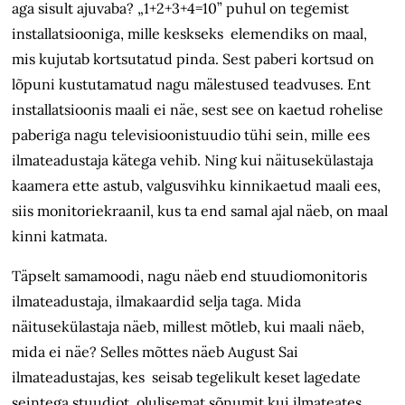
aga sisult ajuvaba? „1+2+3+4=10” puhul on tegemist
installatsiooniga, mille keskseks elemendiks on maal,
mis kujutab kortsutatud pinda. Sest paberi kortsud on
lõpuni kustutamatud nagu mälestused teadvuses. Ent
installatsioonis maali ei näe, sest see on kaetud rohelise
paberiga nagu televisioonistuudio tühi sein, mille ees
ilmateadustaja kätega vehib. Ning kui näitusekülastaja
kaamera ette astub, valgusvihku kinnikaetud maali ees,
siis monitoriekraanil, kus ta end samal ajal näeb, on maal
kinni katmata.
Täpselt samamoodi, nagu näeb end stuudiomonitoris
ilmateadustaja, ilmakaardid selja taga. Mida
näitusekülastaja näeb, millest mõtleb, kui maali näeb,
mida ei näe? Selles mõttes näeb August Sai
ilmateadustajas, kes seisab tegelikult keset lagedate
seintega stuudiot, olulisemat sõnumit kui ilmateates