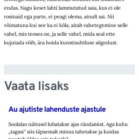
endas. Nagu keset lahti lammutatud saia, kus ei ole
rosinaid ega parte, ei peagi olema, ainult sai. Nii
võimatuna kui see ka ei kõla, aitab vahetegemine selle
vahel, mis teoses on, ja selle vahel, mida seal ette
kujutada võib, ära hoida kunstisuhtluse sõgedust.
Vaata lisaks
Au ajutiste lahenduste ajastule
Soolalao näitusel lubatakse ajas rändamist. Aga kuhu
„tagasi“ siis täpsemalt minna tahetakse ‎ja kuidas
puutub üldse asja tulevik?‎