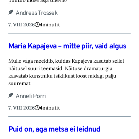
Andreas Trossek
7. VIII 2026
4
minutit
Maria Kapajeva – mitte piir, vaid algus
Mulle väga meeldib, kuidas Kapajeva kasutab sellel
näitusel suuri teemasid. Näituse drama‎turgia
kasvatab kunstniku isiklikust loost midagi palju
suuremat.‎
Anneli Porri
7. VIII 2026
4
minutit
Puid on, aga metsa ei leidnud