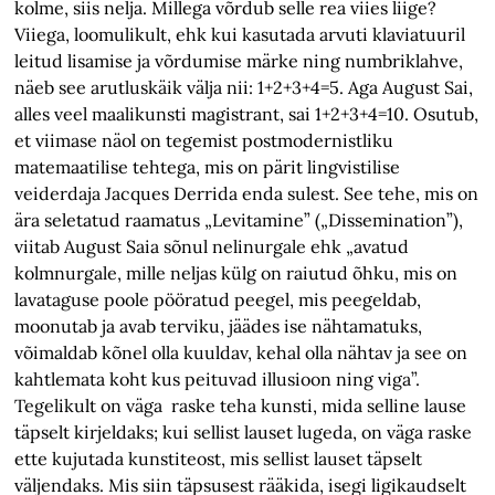
kolme, siis nelja. Millega võrdub selle rea viies liige?
Viiega, loomulikult, ehk kui kasutada arvuti klaviatuuril
leitud lisamise ja võrdumise märke ning numbriklahve,
näeb see arutluskäik välja nii: 1+2+3+4=5. Aga August Sai,
alles veel maalikunsti magistrant, sai 1+2+3+4=10. Osutub,
et viimase näol on tegemist postmodernistliku
matemaatilise tehtega, mis on pärit lingvistilise
veiderdaja Jacques Derrida enda sulest. See tehe, mis on
ära seletatud raamatus „Levitamine” („Dissemination”),
viitab August Saia sõnul nelinurgale ehk „avatud
kolmnurgale, mille neljas külg on raiutud õhku, mis on
lavataguse poole pööratud peegel, mis peegeldab,
moonutab ja avab terviku, jäädes ise nähtamatuks,
võimaldab kõnel olla kuuldav, kehal olla nähtav ja see on
kahtlemata koht kus peituvad illusioon ning viga”.
Tegelikult on väga raske teha kunsti, mida selline lause
täpselt kirjeldaks; kui sellist lauset lugeda, on väga raske
ette kujutada kunstiteost, mis sellist lauset täpselt
väljendaks. Mis siin täpsusest rääkida, isegi ligikaudselt