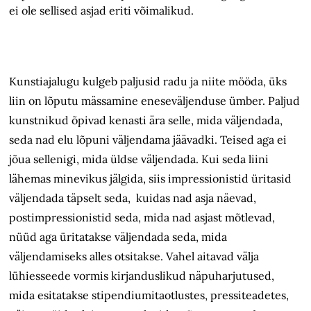
ei ole sellised asjad eriti võimalikud.
Kunstiajalugu kulgeb paljusid radu ja niite mööda, üks
liin on lõputu mässamine eneseväljenduse ümber. Paljud
kunstnikud õpivad kenasti ära selle, mida väljendada,
seda nad elu lõpuni väljendama jäävadki. Teised aga ei
jõua sellenigi, mida üldse väljendada. Kui seda liini
lähemas minevikus jälgida, siis impressionistid üritasid
väljendada täpselt seda, kuidas nad asja näevad,
postimpressionistid seda, mida nad asjast mõtlevad,
nüüd aga üritatakse väljendada seda, mida
väljendamiseks alles otsitakse. Vahel aitavad välja
lühiesseede vormis kirjanduslikud näpuharjutused,
mida esitatakse stipendiumitaotlustes, pressiteadetes,