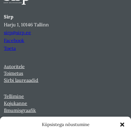
Sirp
Harju 1, 10146 Tallinn
sirp@sirp.ee
Facebook
Toeta
Autoritele
Toimetus
Sirbi laureaadid
Tellimine
Kojukanne
Ilmumisgraafik
Küpsistega nõustumine
Veebiarhiiv