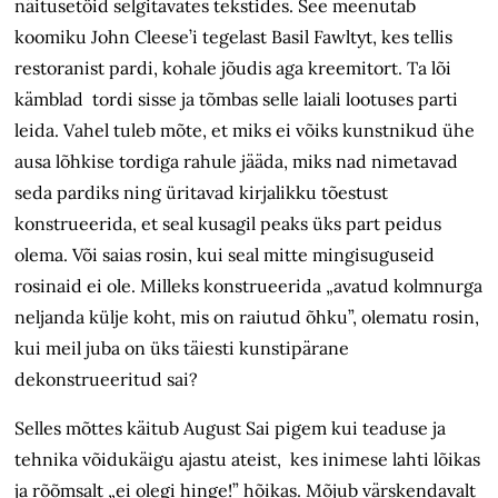
näitusetöid selgitavates tekstides. See meenutab
koomiku John Cleese’i tegelast Basil Fawltyt, kes tellis
restoranist pardi, kohale jõudis aga kreemitort. Ta lõi
kämblad tordi sisse ja tõmbas selle laiali lootuses parti
leida. Vahel tuleb mõte, et miks ei võiks kunstnikud ühe
ausa lõhkise tordiga rahule jääda, miks nad nimetavad
seda pardiks ning üritavad kirjalikku tõestust
konstrueerida, et seal kusagil peaks üks part peidus
olema. Või saias rosin, kui seal mitte mingisuguseid
rosinaid ei ole. Milleks konstrueerida „avatud kolmnurga
neljanda külje koht, mis on raiutud õhku”, olematu rosin,
kui meil juba on üks täiesti kunstipärane
dekonstrueeritud sai?
Selles mõttes käitub August Sai pigem kui teaduse ja
tehnika võidukäigu ajastu ateist, kes inimese lahti lõikas
ja rõõmsalt „ei olegi hinge!” hõikas. Mõjub värskendavalt