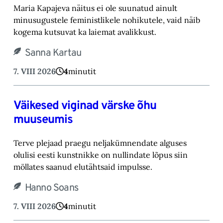
Maria Kapajeva näitus ei ole suunatud ainult
minusugustele feministlikele nohikutele, vaid ‎näib
kogema kutsuvat ka laiemat avalikkust.‎
Sanna Kartau
7. VIII 2026
4
minutit
Väikesed viginad värske õhu
muuseumis
Terve plejaad praegu neljakümnendate alguses
olulisi eesti kunstnikke on nullindate lõpus ‎siin
möllates saanud elutähtsaid impulsse.‎
Hanno Soans
7. VIII 2026
4
minutit