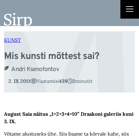
M
Liigu
sisu
juurde
KUNST
Mis kunsti mõttest sai?
Andri Ksenofontov
2. IX 2011
Vaatamisi
439
2
minutit
August Saia näitus „1+2+3+4=10” Draakoni galeriis kuni
3. IX.
Võtame alustuseks ühe. Siis lisame ta kõrvale kahe, siis