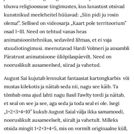
tõusva religioossuse tingimustes, kus lunastust otsivad
kunstnikud meeleheitel hüüavad: „Siin pidi ju rosin
olema!”. Sellised on videosarja „Kaart pole territoorium”
osad I–III. Need on tehtud vanas heas
animatsioonitehnikas, sedavõrd lihtsas, et ei vaja
stuudiotingimusi. meenutavad Hardi Volmeri ja ansambli
Päratrust animatsioone üliõpilaspäevilt. Need on
nooruslikult ausameelsed, siirad ja vahetud.
August Sai kujutab lennukat fantaasiat kartongkarbis või
mustas kilekotis ja näitab seda nii, nagu see käib. Ta
tõmbab oma ajud lahti nagu Basil Fawlty tordi ja näitab,
et seal on see ja see, aga seda ja toda seal ei ole. Isegi
„1+2+3+4=10” kukub August Saial välja ikka samamoodi,
nooruslikult ausameelselt, siiralt ja vahetult. Milleks
otsida mingit 1+2+3+4=5, mis on vormilt originaalne küll,