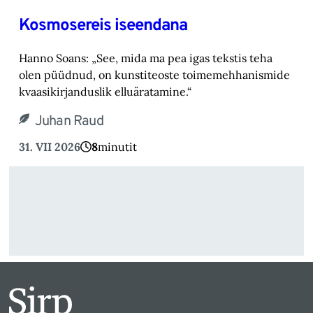
Kosmosereis iseendana
Hanno Soans: „See, mida ma pea igas tekstis teha
olen püüdnud, on kunstiteoste toimemehhanismide
kvaasikirjanduslik elluäratamine.“
Juhan Raud
31. VII 2026
8
minutit