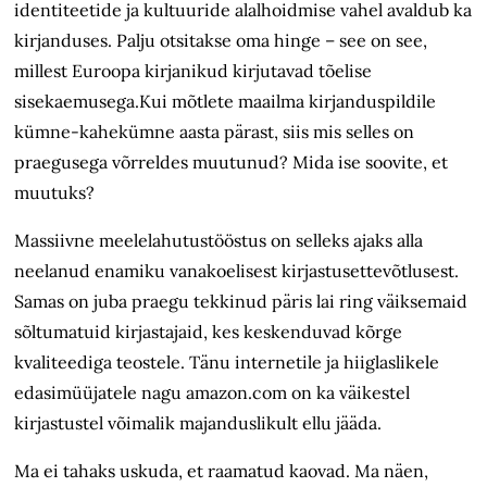
identiteetide ja kultuuride alalhoidmise vahel avaldub ka
kirjanduses. Palju otsitakse oma hinge – see on see,
millest Euroopa kirjanikud kirjutavad tõelise
sisekaemusega.Kui mõtlete maailma kirjanduspildile
kümne-kahekümne aasta pärast, siis mis selles on
praegusega võrreldes muutunud? Mida ise soovite, et
muutuks?
Massiivne meelelahutustööstus on selleks ajaks alla
neelanud enamiku vanakoelisest kirjastusettevõtlusest.
Samas on juba praegu tekkinud päris lai ring väiksemaid
sõltumatuid kirjastajaid, kes keskenduvad kõrge
kvaliteediga teostele. Tänu internetile ja hiiglaslikele
edasimüüjatele nagu amazon.com on ka väikestel
kirjastustel võimalik majanduslikult ellu jääda.
Ma ei tahaks uskuda, et raamatud kaovad. Ma näen,