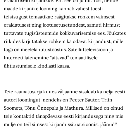
erakordseid kirjanikke. Ent see on ju nii. Tõsi, nende
maade kirjanike looming kannab vahest tõesti
teistsugust temaatikat: räägitakse rohkem vaimsest
eraldatusest ning lootusetusetundest, samuti hirmust
tuttavate tugisüsteemide kokkuvarisemise ees. Jõukates
riikides kirjutatakse rohkem ka odavat kirjandust, mille
taga on meelelahutustööstus. Satelliittelevisioon ja
Interneti laienemine “aitavad” temaatilisele
ühtlustumisele kindlasti kaasa.
Teie raamatusarja kuues väljaanne sisaldab ka nelja eesti
autori loomingut, nendeks on Peeter Sauter, Triin
Soomets, Tõnu Õnnepalu ja Mathura. Millised on olnud
teie kontaktid tänapäevase eesti kirjandusega ning mis
mulje on teil siinsest kirjandussituatsioonist jäänud?