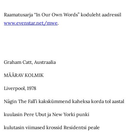
Raamatusarja “In Our Own Words” koduleht aadressil
www.evenstar.net/mwe
.
Graham Catt, Austraalia
MÄÄRAV KOLMIK
Liverpool, 1978
Nägin The Fall’i kakskümmend kaheksa korda tol aastal
kuulasin Pere Ubut ja New Yorki punki
kulutasin viimased krossid Residentsi peale