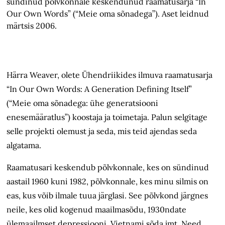
sündinud põlvkonnale keskendunud raamatusarja “In
Our Own Words” (“Meie oma sõnadega”). Aset leidnud
märtsis 2006.
Härra Weaver, olete Ühendriikides ilmuva raamatusarja
“In Our Own Words: A Generation Defining Itself”
(“Meie oma sõnadega: ühe generatsiooni
enesemääratlus”) koostaja ja toimetaja. Palun selgitage
selle projekti olemust ja seda, mis teid ajendas seda
algatama.
Raamatusari keskendub põlvkonnale, kes on sündinud
aastail 1960 kuni 1982, põlvkonnale, kes minu silmis on
eas, kus võib ilmale tuua järglasi. See põlvkond järgnes
neile, kes olid kogenud maailmasõdu, 1930ndate
ülemaailmset depressiooni, Vietnami sõda jmt. Need