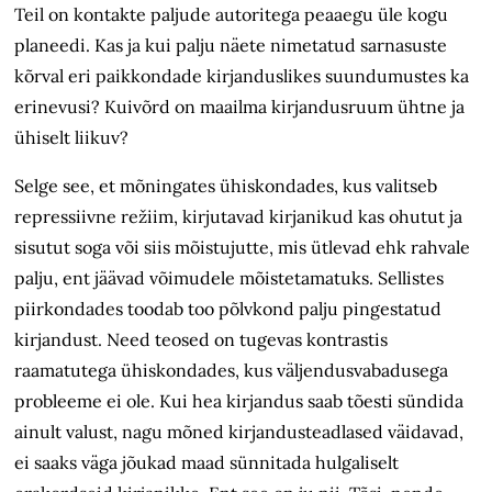
Teil on kontakte paljude autoritega peaaegu üle kogu
planeedi. Kas ja kui palju näete nimetatud sarnasuste
kõrval eri paikkondade kirjanduslikes suundumustes ka
erinevusi? Kuivõrd on maailma kirjandusruum ühtne ja
ühiselt liikuv?
Selge see, et mõningates ühiskondades, kus valitseb
repressiivne režiim, kirjutavad kirjanikud kas ohutut ja
sisutut soga või siis mõistujutte, mis ütlevad ehk rahvale
palju, ent jäävad võimudele mõistetamatuks. Sellistes
piirkondades toodab too põlvkond palju pingestatud
kirjandust. Need teosed on tugevas kontrastis
raamatutega ühiskondades, kus väljendusvabadusega
probleeme ei ole. Kui hea kirjandus saab tõesti sündida
ainult valust, nagu mõned kirjandusteadlased väidavad,
ei saaks väga jõukad maad sünnitada hulgaliselt