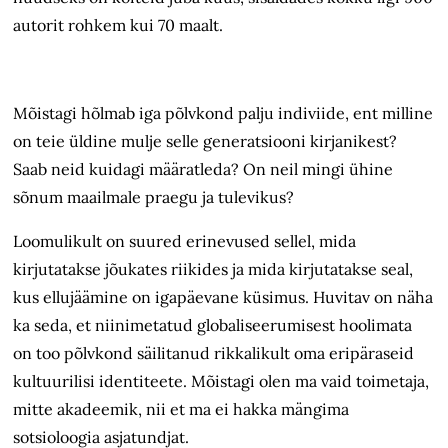
autorit rohkem kui 70 maalt.
Mõistagi hõlmab iga põlvkond palju indiviide, ent milline
on teie üldine mulje selle generatsiooni kirjanikest?
Saab neid kuidagi määratleda? On neil mingi ühine
sõnum maailmale praegu ja tulevikus?
Loomulikult on suured erinevused sellel, mida
kirjutatakse jõukates riikides ja mida kirjutatakse seal,
kus ellujäämine on igapäevane küsimus. Huvitav on näha
ka seda, et niinimetatud globaliseerumisest hoolimata
on too põlvkond säilitanud rikkalikult oma eripäraseid
kultuurilisi identiteete. Mõistagi olen ma vaid toimetaja,
mitte akadeemik, nii et ma ei hakka mängima
sotsioloogia asjatundjat.