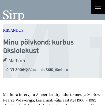
Mi
Liigu
sisu
juurde
KIRJANDUS
Minu põlvkond: kurbus
üksiolekust
Mathura
9. VI 2006
Vaatamisi
569
6
minutit
Mathura intervjuu Ameerika kirjandustoimetaja Marlow
Pearse Weaveriga, kes annab välja aastatel 1960 – 1982