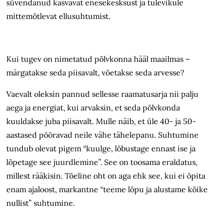
süvendanud kasvavat enesekesksust ja tulevikule
mittemõtlevat ellusuhtumist.
Kui tugev on nimetatud põlvkonna hääl maailmas –
märgatakse seda piisavalt, võetakse seda arvesse?
Vaevalt oleksin pannud sellesse raamatusarja nii palju
aega ja energiat, kui arvaksin, et seda põlvkonda
kuuldakse juba piisavalt. Mulle näib, et üle 40- ja 50-
aastased pööravad neile vähe tähelepanu. Suhtumine
tundub olevat pigem “kuulge, lõbustage ennast ise ja
lõpetage see juurdlemine”. See on toosama eraldatus,
millest rääkisin. Tõeline oht on aga ehk see, kui ei õpita
enam ajaloost, markantne “teeme lõpu ja alustame kõike
nullist” suhtumine.