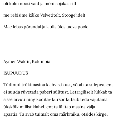
oli kolm nooti vaid ja mõni sõjakas riff
me rebisime käike Velvetitelt, Stooge’idelt
Mac lebas põrandal ja laulis üles taeva poole
Aymer Waldir, Kolumbia
ISUPUUDUS
Tüdinud trükimasina klahvistikust, võtab ta sulepea, ent
ei suuda rüvetada paberi süütust. Letargiliselt lükkab ta
sisse arvuti ning kõditav kursor kutsub teda vajutama
ükskõik millist klahvi, ent ta lülitab masina välja –
apaatia. Ta avab tuimalt oma märkmiku, otsides kirge,