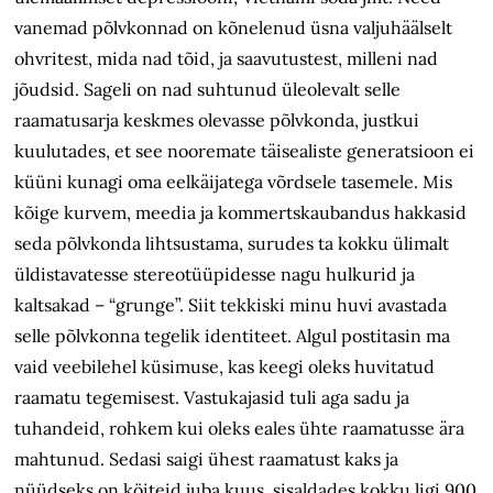
vanemad põlvkonnad on kõnelenud üsna valjuhäälselt
ohvritest, mida nad tõid, ja saavutustest, milleni nad
jõudsid. Sageli on nad suhtunud üleolevalt selle
raamatusarja keskmes olevasse põlvkonda, justkui
kuulutades, et see nooremate täisealiste generatsioon ei
küüni kunagi oma eelkäijatega võrdsele tasemele. Mis
kõige kurvem, meedia ja kommertskaubandus hakkasid
seda põlvkonda lihtsustama, surudes ta kokku ülimalt
üldistavatesse stereotüüpidesse nagu hulkurid ja
kaltsakad – “grunge”. Siit tekkiski minu huvi avastada
selle põlvkonna tegelik identiteet. Algul postitasin ma
vaid veebilehel küsimuse, kas keegi oleks huvitatud
raamatu tegemisest. Vastukajasid tuli aga sadu ja
tuhandeid, rohkem kui oleks eales ühte raamatusse ära
mahtunud. Sedasi saigi ühest raamatust kaks ja
nüüdseks on köiteid juba kuus, sisaldades kokku ligi 900