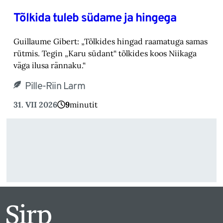
Tõlkida tuleb südame ja hingega
Guillaume Gibert: „Tõlkides hingad raamatuga samas
rütmis. Tegin „Karu südant“ tõlkides koos Niikaga
väga ilusa rännaku.“
Pille-Riin Larm
31. VII 2026
9
minutit