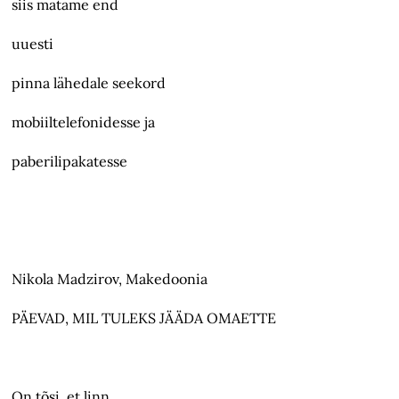
siis matame end
uuesti
pinna lähedale seekord
mobiiltelefonidesse ja
paberilipakatesse
Nikola Madzirov, Makedoonia
PÄEVAD, MIL TULEKS JÄÄDA OMAETTE
On tõsi, et linn