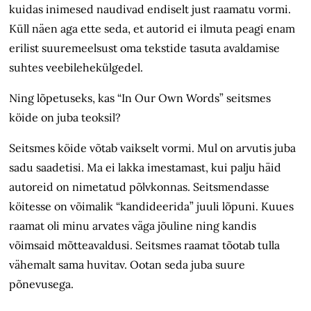
kuidas inimesed naudivad endiselt just raamatu vormi.
Küll näen aga ette seda, et autorid ei ilmuta peagi enam
erilist suuremeelsust oma tekstide tasuta avaldamise
suhtes veebilehekülgedel.
Ning lõpetuseks, kas “In Our Own Words” seitsmes
köide on juba teoksil?
Seitsmes köide võtab vaikselt vormi. Mul on arvutis juba
sadu saadetisi. Ma ei lakka imestamast, kui palju häid
autoreid on nimetatud põlvkonnas. Seitsmendasse
köitesse on võimalik “kandideerida” juuli lõpuni. Kuues
raamat oli minu arvates väga jõuline ning kandis
võimsaid mõtteavaldusi. Seitsmes raamat tõotab tulla
vähemalt sama huvitav. Ootan seda juba suure
põnevusega.