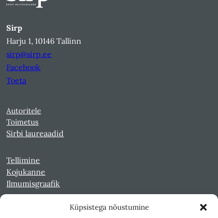
Sirp
Harju 1, 10146 Tallinn
sirp@sirp.ee
Facebook
Toeta
Autoritele
Toimetus
Sirbi laureaadid
Tellimine
Kojukanne
Ilmumisgraafik
Küpsistega nõustumine
Veebiarhiiv