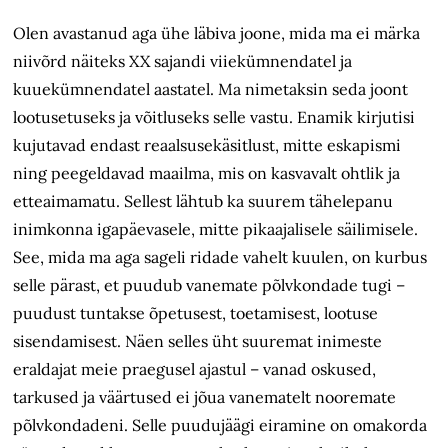
Olen avastanud aga ühe läbiva joone, mida ma ei märka
niivõrd näiteks XX sajandi viiekümnendatel ja
kuuekümnendatel aastatel. Ma nimetaksin seda joont
lootusetuseks ja võitluseks selle vastu. Enamik kirjutisi
kujutavad endast reaalsusekäsitlust, mitte eskapismi
ning peegeldavad maailma, mis on kasvavalt ohtlik ja
etteaimamatu. Sellest lähtub ka suurem tähelepanu
inimkonna igapäevasele, mitte pikaajalisele säilimisele.
See, mida ma aga sageli ridade vahelt kuulen, on kurbus
selle pärast, et puudub vanemate põlvkondade tugi –
puudust tuntakse õpetusest, toetamisest, lootuse
sisendamisest. Näen selles üht suuremat inimeste
eraldajat meie praegusel ajastul – vanad oskused,
tarkused ja väärtused ei jõua vanematelt nooremate
põlvkondadeni. Selle puudujäägi eiramine on omakorda