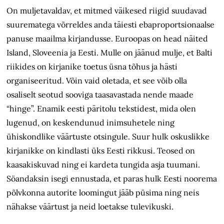
On muljetavaldav, et mitmed väikesed riigid suudavad
suurematega võrreldes anda täiesti ebaproportsionaalse
panuse maailma kirjandusse. Euroopas on head näited
Island, Sloveenia ja Eesti. Mulle on jäänud mulje, et Balti
riikides on kirjanike toetus üsna tõhus ja hästi
organiseeritud. Võin vaid oletada, et see võib olla
osaliselt seotud sooviga taasavastada nende maade
“hinge”. Enamik eesti päritolu tekstidest, mida olen
lugenud, on keskendunud inimsuhetele ning
ühiskondlike väärtuste otsingule. Suur hulk oskuslikke
kirjanikke on kindlasti üks Eesti rikkusi. Teosed on
kaasakiskuvad ning ei kardeta tungida asja tuumani.
Söandaksin isegi ennustada, et paras hulk Eesti noorema
põlvkonna autorite loomingut jääb püsima ning neis
nähakse väärtust ja neid loetakse tulevikuski.