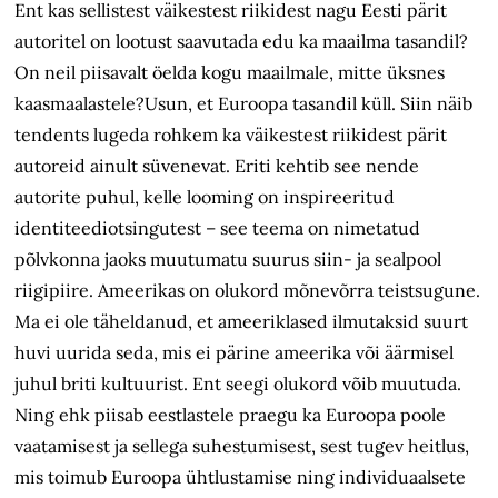
Ent kas sellistest väikestest riikidest nagu Eesti pärit
autoritel on lootust saavutada edu ka maailma tasandil?
On neil piisavalt öelda kogu maailmale, mitte üksnes
kaasmaalastele?Usun, et Euroopa tasandil küll. Siin näib
tendents lugeda rohkem ka väikestest riikidest pärit
autoreid ainult süvenevat. Eriti kehtib see nende
autorite puhul, kelle looming on inspireeritud
identiteediotsingutest – see teema on nimetatud
põlvkonna jaoks muutumatu suurus siin- ja sealpool
riigipiire. Ameerikas on olukord mõnevõrra teistsugune.
Ma ei ole täheldanud, et ameeriklased ilmutaksid suurt
huvi uurida seda, mis ei pärine ameerika või äärmisel
juhul briti kultuurist. Ent seegi olukord võib muutuda.
Ning ehk piisab eestlastele praegu ka Euroopa poole
vaatamisest ja sellega suhestumisest, sest tugev heitlus,
mis toimub Euroopa ühtlustamise ning individuaalsete