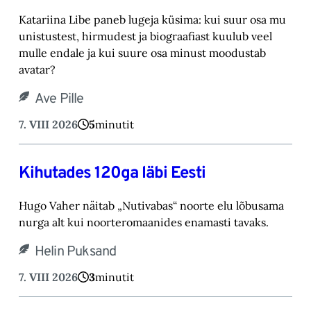
Katariina Libe paneb lugeja küsima: kui suur osa mu
unistustest, hirmudest ja biograafiast ‎kuulub veel
mulle endale ja kui suure osa minust moodustab
avatar? ‎
Ave Pille
7. VIII 2026
5
minutit
Kihutades 120ga läbi Eesti
Hugo Vaher näitab „Nutivabas“ noorte elu lõbusama
nurga alt kui noorteromaanides ena‎masti tavaks.‎
Helin Puksand
7. VIII 2026
3
minutit