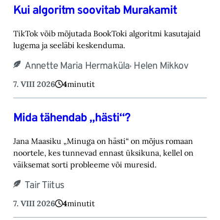
Kui algoritm soovitab Murakamit
TikTok võib mõjutada BookToki algoritmi kasutajaid
lugema ja seeläbi keskenduma.‎
,
Annette Maria Hermaküla
Helen Mikkov
7. VIII 2026
4
minutit
Mida tähendab „hästi“?
Jana Maasiku „Minuga on hästi“ on mõjus romaan
noortele, kes tunnevad ennast üksikuna, ‎kellel on
väiksemat sorti probleeme või muresid.‎
Tair Tiitus
7. VIII 2026
4
minutit