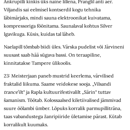
Ankrupilli kinkis üks naine lillena, Pranglil anti aer.
Viljandis sai eelmisel kontserdil kogu tehnika
läbimärjaks, mindi sauna elektroonikat kuivatama,
kompressoriga föönitama. Saunalaval kohtus Silver
Igavikuga. Küsis, kuidas tal läheb.
Naelapill tõmbab biidi üles. Värska pudelist või Järvineni
suusast saab hää sügava bassi. On teraapiline,
kinnitatakse Tampere ülikoolis.
23: Meisterjaan paneb mustrid keerlema, värvilised
fraktalid liikuma. Saame veidokese sooja. „Vilsandi
trance
’ilt“ ja Rapla kultuurifestivalilt „Särin“ tuttav
šamanism. Töötab. Kolossaalsed kiletiivalised jämmivad
suure öölambi ümber. Lõpuks korralik parmupilliträna,
taas vabandustega žanripiiride ületamise pärast. Kütab
korralikult kuumaks.