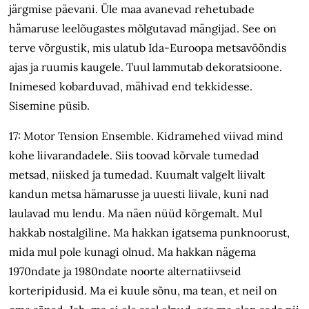
järgmise päevani. Üle maa avanevad rehetubade
hämaruse leelõugastes mõlgutavad mängijad. See on
terve võrgustik, mis ulatub Ida-Euroopa metsavööndis
ajas ja ruumis kaugele. Tuul lammutab dekoratsioone.
Inimesed kobarduvad, mähivad end tekkidesse.
Sisemine püsib.
17: Motor Tension Ensemble. Kidramehed viivad mind
kohe liivarandadele. Siis toovad kõrvale tumedad
metsad, niisked ja tumedad. Kuumalt valgelt liivalt
kandun metsa hämarusse ja uuesti liivale, kuni nad
laulavad mu lendu. Ma näen nüüd kõrgemalt. Mul
hakkab nostalgiline. Ma hakkan igatsema punknoorust,
mida mul pole kunagi olnud. Ma hakkan nägema
1970ndate ja 1980ndate noorte alternatiivseid
korteripidusid. Ma ei kuule sõnu, ma tean, et neil on