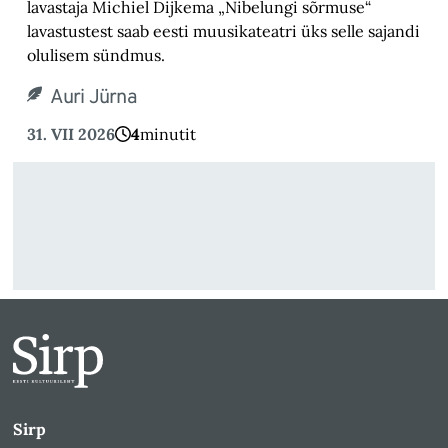
lavastaja Michiel Dijkema „Nibelungi sõrmuse“
lavastustest saab eesti muusikateatri üks selle sajandi
olulisem sündmus.
Auri Jürna
31. VII 2026
4
minutit
Sirp