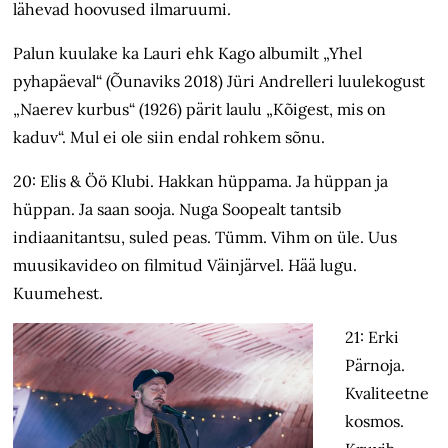
lähevad hoovused ilmaruumi.
Palun kuulake ka Lauri ehk Kago albumilt „Yhel
pyhapäeval“ (Õunaviks 2018) Jüri Andrelleri luulekogust
„Naerev kurbus“ (1926) pärit laulu „Kõigest, mis on
kaduv“. Mul ei ole siin endal rohkem sõnu.
20: Elis & Öö Klubi. Hakkan hüppama. Ja hüppan ja
hüppan. Ja saan sooja. Nuga Soopealt tantsib
indiaanitantsu, suled peas. Tümm. Vihm on üle. Uus
muusikavideo on filmitud Väinjärvel. Hää lugu.
Kuumehest.
21: Erki
Pärnoja.
Kvaliteetne
kosmos.