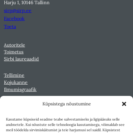
Harju 1, 10146 Tallinn
sirp@sirp.ee
Facebook
Toeta
Autoritele
Toimetus
Sirbi laureaadid
Tellimine
Kojukanne
Ilmumisgraafik
Küpsistega nõustumine
Veebiarhiiv
Sirp pdf-failidena Digaris
Kasutame küpsiseid seadme teabe salvestamiseks ja ligipääsuks selle
Kultuurileht 1994-1997
andmetele. Kui nõustute selle tehnoloogia kasutamisega, võimaldab see
Reede 1989-1990
meil töödelda sirvimiskäitumist ja teie harjumusi sel saidil. Küpsistest