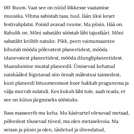
00: Ruum. Vaat see on nüüd lõkkesse vaatamise
muusika. Vihma sabistab taas, tuul. Jään üksi keset
festivaliplatsi. Poisid avavad ruume. Ma püsin. Hää on.
Rahulik on. Mõni sabatäht sööstab läbi tajusfääri. Mõni
sabatäht kriibib natuke. Pikk, peen vaimumaantee
kihutab mööda põlevatest planeetidest, mööda
idanevatest planeetidest, mööda džungli­planeetidest.
Maandumine mustal planeedil. Ümisevad kehatud
naishääled liigutavad siin õrnalt mälestusi taimedest,
kuni planeedi bituumenmust koor hakkab pragunema ja
välja murrab sulatuli. Kes kukub läbi tule, saab teada, et
see on kütus järgmiseks sööstuks.
Bass masseerib mu keha. Mu käsivartel võrsuvad metsad,
põlvedest tõusevad tüved, ma olen metasekvoia. Ma
seisan ja püsin ja olen, täidetud ja ühendatud,