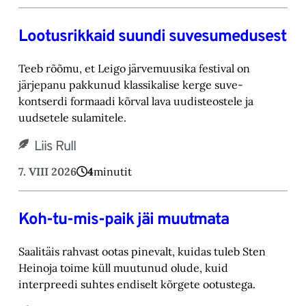
Lootusrikkaid suundi suvesumedusest
Teeb rõõmu, et Leigo järvemuusika festival on
järjepanu pakkunud klassikalise kerge suve-‎
kontserdi formaadi kõrval lava uudisteostele ja
uudsetele sulamitele.‎
Liis Rull
7. VIII 2026
4
minutit
Koh-tu-mis-paik jäi muutmata
Saalitäis rahvast ootas pinevalt, kuidas tuleb Sten
Heinoja toime küll muutunud olude, kuid
‎interpreedi suhtes endiselt kõrgete ootustega.‎