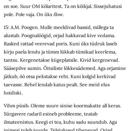
on soe. Suur OM kõlaritest. Ta on kõikjal. Sissejuhatusi
pole. Pole vaja. On üks
flow
.
15: A.M. Poogen. Mulle meeldivad bassid, millega ta
alustab. Poognalöögid, orjad hakkavad kive vedama.
Rasked rattad veerevad poris. Kuni üks tüdruk laseb
kirju paela lendu ja tümm lükkab tümikad keerlema,
tantsu. Kergenetakse kiige­platsile. Kivid kergenevad.
Sääsepilve sumin. Õitsiliste lõkkesädemed. Aga orjamine
jätkub, öö otsa pekstakse reht. Kuni kolgid kerkivad
taevasse. Rehel lendab katus pealt. See meid elus
hoidiski.
Vihm püsib. Oleme suure sinise koormakatte all keras.
Sürgavere radaril esineb probleeme, teatab
ilmateenistus. Keegi ei tea, kuhu sadu suundub. Aga
inimesi tuleb juurde. Telgialused tihenevad. Orjad