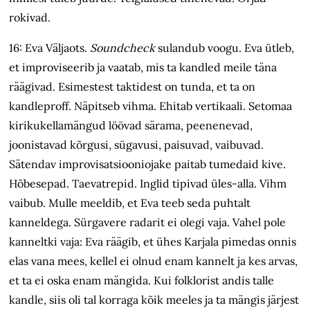
rokivad.
16: Eva Väljaots.
Soundcheck
sulandub voogu. Eva ütleb,
et improviseerib ja vaatab, mis ta kandled meile täna
räägivad. Esimestest taktidest on tunda, et ta on
kandleproff. Näpitseb vihma. Ehitab vertikaali. Setomaa
kirikukellamängud löövad särama, peenenevad,
joonistavad kõrgusi, sügavusi, paisuvad, vaibuvad.
Sätendav improvisatsiooniojake paitab tumedaid kive.
Hõbesepad. Taevatrepid. Inglid tipivad üles-alla. Vihm
vaibub. Mulle meeldib, et Eva teeb seda puhtalt
kanneldega. Sürgavere radarit ei olegi vaja. Vahel pole
kanneltki vaja: Eva räägib, et ühes Karjala pimedas onnis
elas vana mees, kellel ei olnud enam kannelt ja kes arvas,
et ta ei oska enam mängida. Kui folklorist andis talle
kandle, siis oli tal korraga kõik meeles ja ta mängis järjest