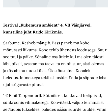
Festival „Kukemuru ambient“ 4. VII Väinjärvel,
kunstiline juht Kaido Kirikmäe.
Saabume. Keshob mängib. Bass paneb mu kohe
mõnusasti liikuma. Kohe tekib ühendus loodusega. Suur
soe tuul ja päike. Sõnaline osa ütleb: kui ma olen täiesti
läbi, pikali, avastan ma taeva, ta on nii suur, alati olemas
ja tõstab mu uuesti üles. Ülestõusmine. Kohalolu
heledus. Inimestega tekib silmside. Enda ja sõprade loba
ujub sügavuste pinnal.
14: Emil Tappendorff. Rütmiliselt kukkuvad helipiisad,
sünkroonis vihmakesega. Kohvitšekk väljub terminalist
aegluubis tukseldes, paludes pääsu suurde tuulde. Vihm