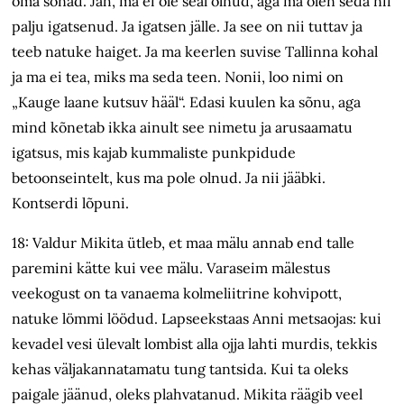
oma sõnad. Jah, ma ei ole seal olnud, aga ma olen seda nii
palju igatsenud. Ja igatsen jälle. Ja see on nii tuttav ja
teeb natuke haiget. Ja ma keerlen suvise Tallinna kohal
ja ma ei tea, miks ma seda teen. Nonii, loo nimi on
„Kauge laane kutsuv hääl“. Edasi kuulen ka sõnu, aga
mind kõnetab ikka ainult see nimetu ja arusaamatu
igatsus, mis kajab kummaliste punkpidude
betoonseintelt, kus ma pole olnud. Ja nii jääbki.
Kontserdi lõpuni.
18: Valdur Mikita ütleb, et maa mälu annab end talle
paremini kätte kui vee mälu. Varaseim mälestus
veekogust on ta vanaema kolmeliitrine kohvipott,
natuke lömmi löödud. Lapseekstaas Anni metsaojas: kui
kevadel vesi ülevalt lombist alla ojja lahti murdis, tekkis
kehas väljakannatamatu tung tantsida. Kui ta oleks
paigale jäänud, oleks plahvatanud. Mikita räägib veel