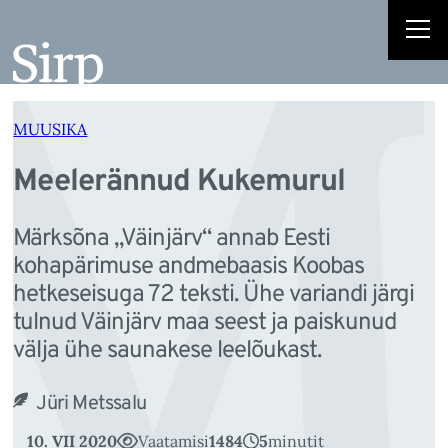
M
Liigu
sisu
juurde
MUUSIKA
Meelerännud Kukemurul
Märksõna „Väinjärv“ annab Eesti
kohapärimuse andmebaasis Koobas
hetkeseisuga 72 teksti. Ühe variandi järgi
tulnud Väinjärv maa seest ja paiskunud
välja ühe saunakese leelõukast.
Jüri Metssalu
10. VII 2020
Vaatamisi
1484
5
minutit