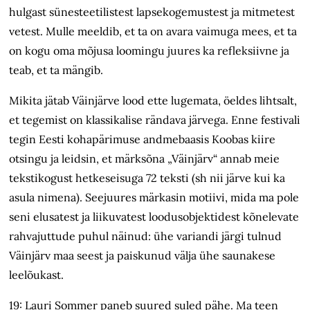
hulgast sünesteetilistest lapsekogemustest ja mitmetest
vetest. Mulle meeldib, et ta on avara vaimuga mees, et ta
on kogu oma mõjusa loomingu juures ka refleksiivne ja
teab, et ta mängib.
Mikita jätab Väinjärve lood ette lugemata, öeldes lihtsalt,
et tegemist on klassikalise rändava järvega. Enne festivali
tegin Eesti kohapärimuse andmebaasis Koobas kiire
otsingu ja leidsin, et märksõna „Väinjärv“ annab meie
tekstikogust hetkeseisuga 72 teksti (sh nii järve kui ka
asula nimena). Seejuures märkasin motiivi, mida ma pole
seni elusatest ja liikuvatest loodusobjektidest kõnelevate
rahvajuttude puhul näinud: ühe variandi järgi tulnud
Väinjärv maa seest ja paiskunud välja ühe saunakese
leelõukast.
19: Lauri Sommer paneb suured suled pähe. Ma teen