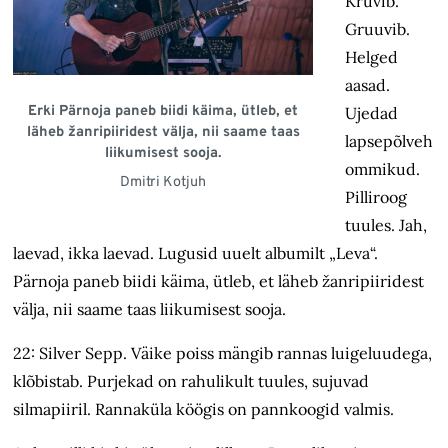
Kruvib.
Gruuvib.
Helged
aasad.
Erki Pärnoja paneb biidi käima, ütleb, et
Ujedad
läheb žanripiiridest välja, nii saame taas
lapsepõlveh
liikumisest sooja.
ommikud.
Dmitri Kotjuh
Pilliroog
tuules. Jah,
laevad, ikka laevad. Lugusid uuelt albumilt „Leva“.
Pärnoja paneb biidi käima, ütleb, et läheb žanripiiridest
välja, nii saame taas liikumisest sooja.
22: Silver Sepp. Väike poiss mängib rannas luigeluudega,
klõbistab. Purjekad on rahulikult tuules, sujuvad
silmapiiril. Rannaküla köögis on pannkoogid valmis.