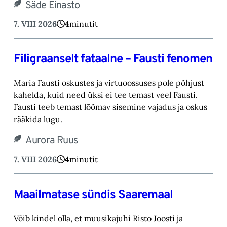
Säde Einasto
7. VIII 2026
4
minutit
Filigraanselt fataalne – Fausti fenomen
Maria Fausti oskustes ja virtuoossuses pole põhjust
kahelda, kuid need üksi ei tee temast ‎veel Fausti.
Fausti teeb temast lõõmav sisemine vajadus ja oskus
rääkida lugu.‎
Aurora Ruus
7. VIII 2026
4
minutit
Maailmatase sündis Saaremaal
Võib kindel olla, et muusikajuhi Risto Joosti ja