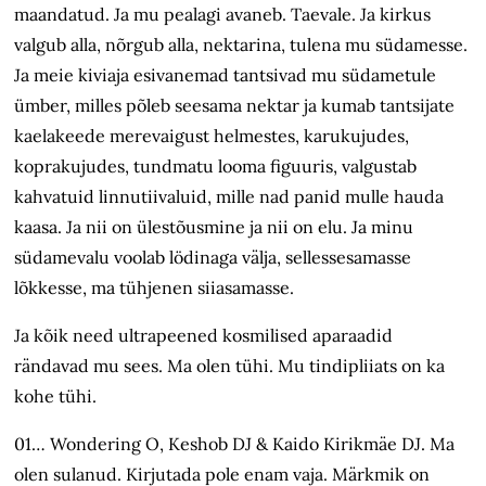
maandatud. Ja mu pealagi avaneb. Taevale. Ja kirkus
valgub alla, nõrgub alla, nektarina, tulena mu südamesse.
Ja meie kiviaja esivanemad tantsivad mu südametule
ümber, milles põleb seesama nektar ja kumab tantsijate
kaelakeede merevaigust helmestes, karu­kujudes,
koprakujudes, tundmatu looma figuuris, valgustab
kahvatuid linnutiivaluid, mille nad panid mulle hauda
kaasa. Ja nii on ülestõusmine ja nii on elu. Ja minu
südamevalu voolab lödinaga välja, sellessesamasse
lõkkesse, ma tühjenen siiasamasse.
Ja kõik need ultrapeened kosmilised aparaadid
rändavad mu sees. Ma olen tühi. Mu tindipliiats on ka
kohe tühi.
01… Wondering O, Keshob DJ & Kaido Kirikmäe DJ. Ma
olen sulanud. Kirjutada pole enam vaja. Märkmik on