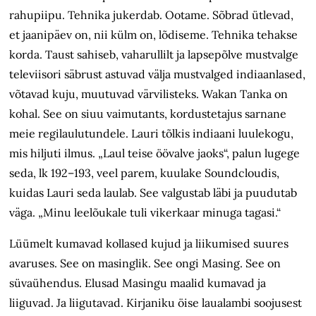
rahupiipu. Tehnika jukerdab. Ootame. Sõbrad ütlevad,
et jaanipäev on, nii külm on, lõdiseme. Tehnika tehakse
korda. Taust sahiseb, vaharullilt ja lapsepõlve mustvalge
televiisori säbrust astuvad välja mustvalged indiaanlased,
võtavad kuju, muutuvad värvilisteks. Wakan Tanka on
kohal. See on siuu vaimutants, kordustetajus sarnane
meie regilaulutundele. Lauri tõlkis indiaani luulekogu,
mis hiljuti ilmus. „Laul teise öövalve jaoks“, palun lugege
seda, lk 192–193, veel parem, kuulake Soundcloudis,
kuidas Lauri seda laulab. See valgustab läbi ja puudutab
väga. „Minu leelõukale tuli vikerkaar minuga tagasi.“
Lüümelt kumavad kollased kujud ja liikumised suures
avaruses. See on masinglik. See ongi Masing. See on
süvaühendus. Elusad Masingu maalid kumavad ja
liiguvad. Ja liigutavad. Kirjaniku öise laualambi soojusest