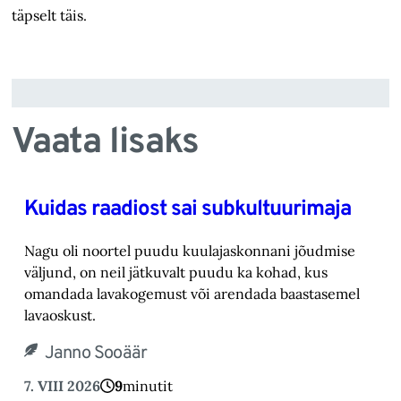
täpselt täis.
Vaata lisaks
Kuidas raadiost sai subkultuurimaja
Nagu oli noortel puudu kuulajaskonnani jõudmise
väljund, on neil jätkuvalt puudu ka kohad, ‎kus
omandada lavakogemust või arendada baastasemel
lavaoskust.‎
Janno Sooäär
7. VIII 2026
9
minutit