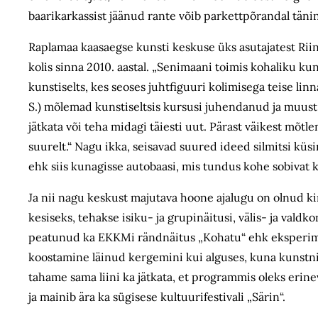
baarikarkassist jäänud rante võib parkettpõrandal tänin
Raplamaa kaasaegse kunsti keskuse üks asutajatest Riin 
kolis sinna 2010. aastal. „Senimaani toimis kohaliku k
kunstiselts, kes seoses juhtfiguuri kolimisega teise lin
S.)
mõlemad kunstiseltsis kursusi juhendanud ja muust t
jätkata või teha midagi täiesti uut. P
ärast väikest mõtle
suurelt.“ Nagu ikka, seisavad suured ideed silmitsi küs
ehk siis kunagisse autobaasi, mis tundus kohe sobivat 
Ja nii nagu keskust majutava hoone ajalugu on olnud ki
kesiseks, tehakse isiku- ja grupinäitusi, välis- ja valdk
peatunud ka
EKKMi
rändnäitus „Kohatu“ ehk eksperi
koostamine läinud kergemini kui alguses, kuna kunstnik
tahame sama liini ka jätkata, et programmis oleks erinev
ja mainib ära ka sügisese kultuurifestivali „Särin“.