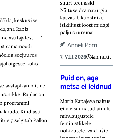
suuri teemasid.
Näituse drama‎turgia
kasvatab kunstniku
öökla, keskus ise
isiklikust loost midagi
ndajana Rapla
palju suuremat.‎
ine asutajatest – T.
Anneli Porri
vust samamoodi
mõelda seejuures
7. VIII 2026
4
minutit
ajal õigesse kohta
Puid on, aga
metsa ei leidnud
kse aastaplaan mitme­
unstnikke. Raplas on
Maria Kapajeva näitus
 on programmi
ei ole suunatud ainult
pakkuda. Kindlasti
minusugustele
tusi,“ selgitab Pallon
feministlikele
nohikutele, vaid ‎näib