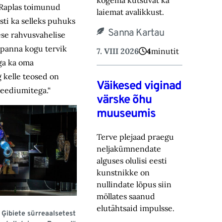
kogema kutsuvat ka
 Raplas toimunud
laiemat avalikkust.‎
sti ka selleks puhuks
Sanna Kartau
se rahvusvahelise
 panna kogu tervik
7. VIII 2026
4
minutit
aga ka oma
g kelle teosed on
Väikesed viginad
meediumitega.“
värske õhu
muuseumis
Terve plejaad praegu
neljakümnendate
alguses olulisi eesti
kunstnikke on
nullindate lõpus ‎siin
möllates saanud
elutähtsaid impulsse.‎
 Ģibiete sürreaalsetest