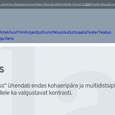
l
Loomingu Raamatukogu
Ajakiri Muusika
Müürileht
e-Kunst.ee
Sirp
Teater.Muusika.
hitektuur
Film
Kirjandus
Kunst
Muusika
Sotsiaalia
Teater
Teadus
ugu
Varia
s
s“ ühendab endas kohaeripära ja multidistsipl
ele ka valgustavat kontrasti.