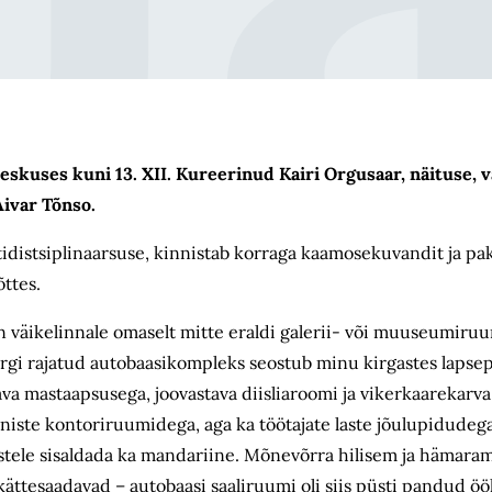
kuses kuni 13. XII. Kureerinud Kairi Orgusaar, näituse, va
Aivar Tõnso.
tidistsiplinaarsuse, kinnistab korraga kaamosekuvandit ja pak
õttes.
 väikelinnale omaselt mitte eraldi galerii- või muuseumiruum
rgi rajatud autobaasikompleks seostub minu kirgastes lapse
a mastaapsusega, joovastava diisliaroomi ja vikerkaarekarv
iniste kontoriruumidega, aga ka töötajate laste jõulupidude
ikestele sisaldada ka mandariine. Mõnevõrra hilisem ja hämara
kättesaadavad – autobaasi saaliruumi oli siis püsti pandud
öö