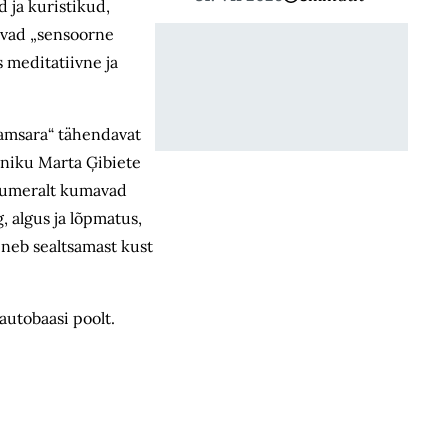
 ja kuristikud,
levad „sensoorne
 meditatiivne ja
Samsara“
tähendavat
tniku Marta Ģibiete
kumeralt kumavad
 algus ja lõpmatus,
ineb sealtsamast kust
autobaasi poolt.