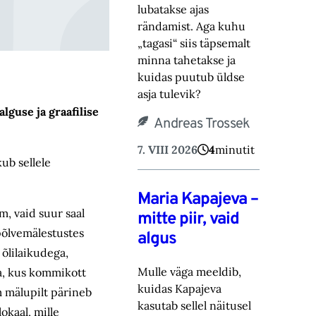
lubatakse ajas
rändamist. Aga kuhu
„tagasi“ siis täpsemalt
minna tahetakse ‎ja
kuidas puutub üldse
asja tulevik?‎
lguse ja graafilise
Andreas Trossek
7. VIII 2026
4
minutit
ub sellele
Maria Kapajeva –
, vaid suur saal
mitte piir, vaid
põlvemälestustes
algus
a
õli
laikudega,
Mulle väga meeldib,
ga, kus kommikott
kuidas Kapajeva
m mälupilt p
ärineb
kasutab sellel näitusel
lokaal
, mille