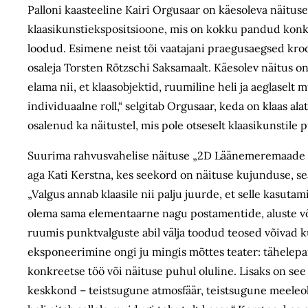
Palloni kaasteeline Kairi Orgusaar on käesoleva näitu
klaasikunstiekspositsioone, mis on kokku pandud konkre
loodud. Esimene neist tõi vaatajani praegusaegsed kro
osaleja
Torsten Rötzschi Saksamaalt. Käesolev näitus o
elama nii, et klaasobjektid, ruumiline heli ja aeglaselt
individuaalne roll,“ selgitab Orgusaar, keda on klaas ala
osalenud ka näitustel, mis pole otseselt klaasikunstil
Suurima rahvusvahelise näituse „2D Läänemeremaade kla
aga Kati Kerstna, kes seekord on näituse kujunduse, se
„Valgus annab klaasile nii palju juurde, et selle kasu
olema sama elementaarne nagu postamentide, aluste v
ruumis punktvalguste abil välja toodud teosed võivad k
eksponeerimine ongi ju mingis mõttes teater:
tähelepan
konkreetse töö või näituse puhul oluline.
Lisaks on see
keskkond – teistsugune atmosfäär, teistsugune meeleol