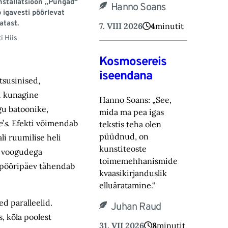
nstallatsioon „Pungad“
Hanno Soans
igavesti pöörlevat
atast.
7. VIII 2026
4
minutit
i Hiis
Kosmosereis
iseendana
tsusinised,
ui kunagine
Hanno Soans: „See,
u batoonike,
mida ma pea igas
e
’
s
. Efekti võimendab
tekstis teha olen
püüdnud, on
li ruumilise heli
kunstiteoste
e voogudega
toimemehhanismide
e pööripäev tähendab
kvaasikirjanduslik
elluäratamine.“
ed paralleelid.
Juhan Raud
s,
kõla poolest
31. VII 2026
8
minutit