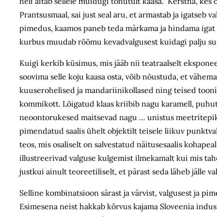
heli aitab sellele muidugi tohutult kaasa.“ Kerstna, ke
Prantsusmaal, sai just seal aru, et armastab ja igatseb va
pimedus, kaamos paneb teda märkama ja hindama igat e
kurbus muudab rõõmu kevadvalgusest kuidagi palju suu
Kuigi kerkib küsimus, mis jääb nii teatraalselt eksponee
soovima selle koju kaasa osta, võib nõustuda, et vähema
kuuserohelised ja mandariinikollased ning teised toon
kommikott. Lõigatud klaas kriibib nagu karamell, puhut
neoontorukesed maitsevad nagu … unistus meetritepi
pimendatud saalis ühelt objektilt teisele liikuv punktva
teos, mis osaliselt on salvestatud näitusesaalis kohapea
illustreerivad valguse kulgemist ilmekamalt kui mis tah
justkui ainult teoreetiliselt, et pärast seda läheb jälle v
Selline kombinatsioon särast ja värvist, valgusest ja p
Esimesena neist hakkab
kõrvus kajama
Sloveenia indust