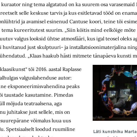
se kuraator ning tema algatatud on ka suurem osa varasemaid
etselt selle keskuse tarvis ja kus esitletavad tööd on enama
onlühtrid ja avamisel esinenud Cantuse koori, teine
tõi esime
n tema kureeritutest suurim. „Siin köitis mind eelkõige mõte
 muutuv valgus looksid ühtse atmosfääri, kus igal teosel oleks 
ti huvitanud just skulptuuri- ja installatsioonimaterjalina nin
e pühendatud. „Klaas haakub hästi mitmete tänapäeva kunsti 
asikunst“ tõi 2016. aastal Raplasse
alhulgas valguslahenduse autor:
tamine eksponeerimisvahendina peaks
õi taustade kasutamine. Pimedas
üll mõjuda teatraalsena, aga
u juhitakse just sellele, mis on
 suurepärane võimalus luua uus
u. Spetsiaalselt loodud ruumiline
Läti kunstniku Marta