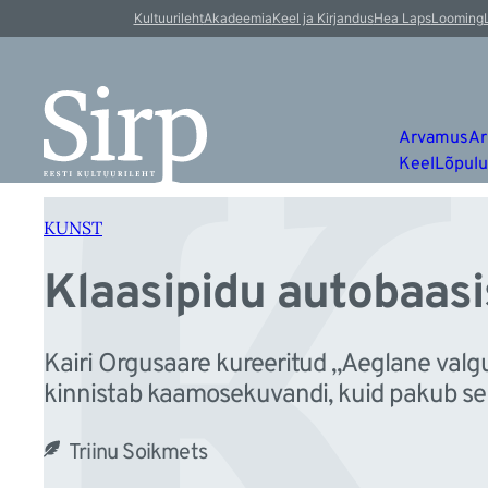
K
Liigu
Kultuurileht
Akadeemia
Keel ja Kirjandus
Hea Laps
Looming
sisu
juurde
Arvamus
Ar
Keel
Lõpul
KUNST
Klaasipidu autobaasi
Kairi Orgusaare kureeritud „Aeglane valgu
kinnistab kaamosekuvandi, kuid pakub sell
Triinu Soikmets