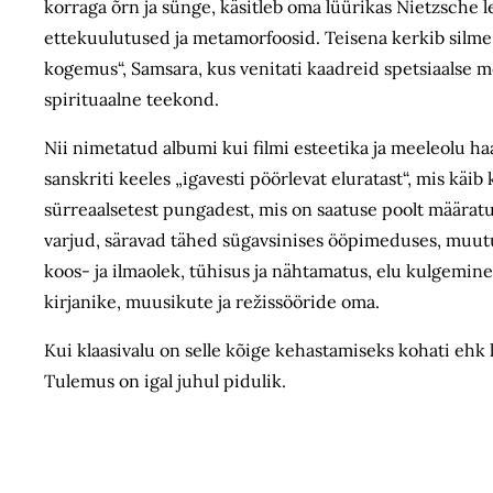
korraga õrn ja sünge, käsitleb
oma lüürikas Nietzsche le
ettekuulutused ja metamorfoosid. Teisena kerkib silme
kogemus“, Samsara, kus venitati kaadreid spetsiaalse m
spirituaalne teekond.
Nii nimetatud albumi kui filmi esteetika ja meeleolu 
sanskriti keeles
„igavesti pöörlevat eluratast“, mis käib 
sürreaalsetest pungadest, mis on saatuse poolt määr
varjud, säravad tähed sügavsinises ööpimeduses, muutu
koos- ja ilmaolek, tühisus ja nähtamatus, elu kulgemin
kirjanike, muusikute ja režissööride oma.
Kui klaasivalu on selle kõige kehastamiseks kohati ehk l
Tulemus on igal juhul pidulik.