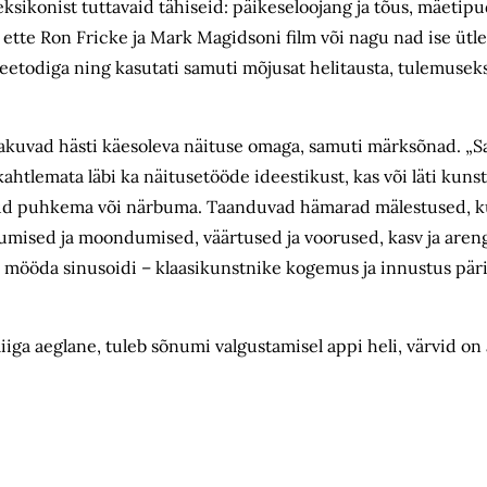
ksikonist tuttavaid tähiseid: p
äikeseloojang ja tõus,
mäetipud
 ette Ron Fricke ja Mark Magidsoni film või nagu nad ise üt
eetodiga ning kasutati samuti mõjusat helitausta, tulemuseks
haakuvad hästi käesoleva näituse omaga, samuti märksõnad. „
kahtlemata läbi ka näitusetööde ideestikust, kas või l
ä
ti kuns
atud puhkema või närbuma. Taanduvad hämarad mälestused, 
mised ja moondumised, väärtused ja voorused, kasv ja areng,
e mööda sinusoidi – klaasikunstnike kogemus ja innustus pär
iiga aeglane, tuleb sõnumi valgustamisel appi heli, värvid on 