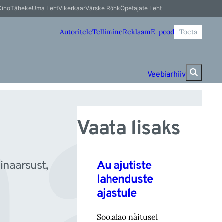
aa
Kino
Täheke
Uma Leht
Vikerkaar
Värske Rõhk
Õpetajate Leht
Autoritele
Tellimine
Reklaam
E-pood
Toeta
Veebiarhiiv
Vaata lisaks
Au ajutiste
inaarsust,
lahenduste
ajastule
Soolalao näitusel