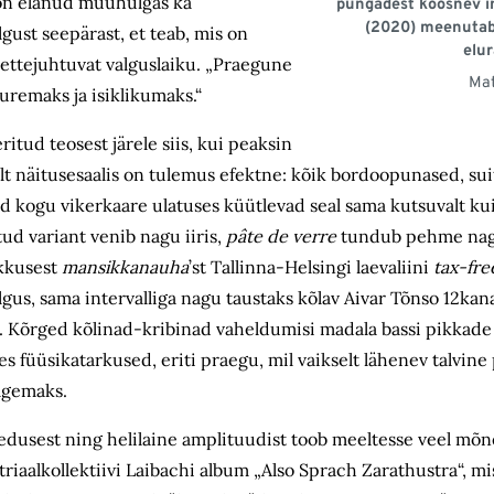
s on elanud muuhulgas ka
pungadest koosnev i
(2020) meenutab 
lgust seepärast, et teab, mis on
elur
ttejuhtuvat valguslaiku. „Praegune
Mat
remaks ja isiklikumaks.“
ritud teosest järele siis, kui peaksin
lt näitusesaalis on tulemus efektne:
kõik bordoopunased, sui
id kogu vikerkaare ulatuses küütlevad seal sama kutsuvalt k
ud variant venib nagu iiris,
pâte de verre
tundub pehme nag
kkusest
mansikkanauha
’st Tallinna-Helsingi laevaliini
tax-fre
lgus, sama intervalliga nagu taustaks kõlav Aivar Tõnso 12kana
l. Kõrged k
õlinad-
kribinad vaheldumisi madala bassi pikkad
es füüsikatarkused, eriti praegu, mil vaikselt lähenev talvin
algemaks.
imedusest ning helilaine amplituudist toob meeltesse veel mõn
riaalkollektiivi Laibachi album „Also Sprach Zarathustra“, mi