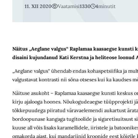
11. XII 2020
Vaatamisi
1330
4
minutit
Näitus „Aeglane valgus“ Raplamaa kaasaegse kunsti kes
disaini kujundanud Kati Kerstna ja heliteose loonud 
„Aeglane valgus“
ühendab endas kohaspetsiifi
ka ja mul
valgustavat kontrasti nii sõna otseses kui ka kaudses m
Näituse asukoht – Raplamaa kaasaegse kunsti keskus on
kirju ajalooga hoones. Nõukogudeaegse tüüpprojekti jä
tõkkepuudega piiratud väravaelemendi aukartust äratav
bordoopunase kangaga tugitoolide ja sigaretisuitsust s
kuuse all võis lisaks karamellidele, iiristele ja batoon
omakorda ajast, kui
mandariinid kroonide eest kõigile 