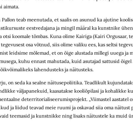
i aimata.
Pallon teab meenutada, et saalis on asunud ka ajutine koolis
unstikursuste eestvedajana ja mingil määral ka kunstnike ühe
na otsi koomale tõmbas. Kuna olime Kairiga (Kairi Orgusaar, te
egevusest osa võtnud, siis oli
me valiku ees, kas seltsi tege
mist leidsime mõlemad, et on õige alustada mi
llegi uuega ja 
imusega, kuhu ennast mahutada, kuid asutajad sattusid õigel 
kõikvõimalikeks lahendusteks ja näitusteks.
rju, on seda ka sealne näitusepoliitika. Teadlikult kujundata
ondlikke
väljapanekuid, kaasatakse kooliõpilasi ja kohalikke k
mentaalne
deterritorialiseerumisprojekt. „Viimastel aastatel
ud ja liidud teavad meie ruumi ja oskavad siia oma näitust 
aid teemasid ja kunstnikke ning lisaks näitustele ka muid üri