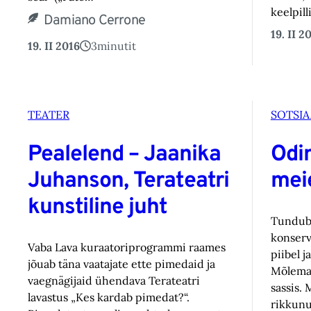
keelpil
Damiano Cerrone
19. II 2
19. II 2016
3
minutit
TEATER
SOTSIA
Pealelend – Jaanika
Odin
Juhanson, Terateatri
meie
kunstiline juht
Tundub, 
konserv
Vaba Lava kuraatoriprogrammi raames
piibel 
jõuab täna vaatajate ette pimedaid ja
Mõlemal
vaegnägijaid ühendava Terateatri
sassis.
lavastus „Kes kardab pimedat?“.
rikkunu