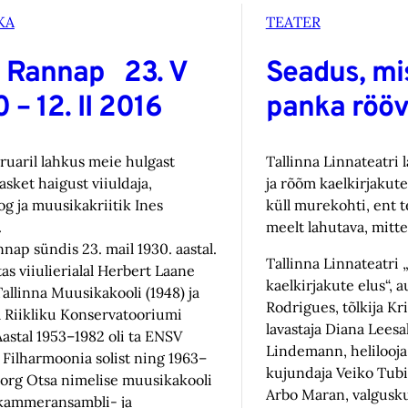
KA
TEATER
s Rannap 23. V
Seadus, mi
 – 12. II 2016
panka rööv
bruaril lahkus meie hulgast
Tallinna Linnateatri 
asket haigust viiuldaja,
ja rõõm kaelkirjakute
g ja muusikakriitik Ines
küll murekohti, ent t
.
meelt lahutava, mitte
nap sündis 23. mail 1930. aastal.
Tallinna Linnateatri
as viiulierialal Herbert Laane
kaelkirjakute elus“, 
Tallinna Muusikakooli (1948) ja
Rodrigues, tõlkija Kri
a Riikliku Konservatooriumi
lavastaja Diana Lees
Aastal 1953–1982 oli ta ENSV
Lindemann, helilooja
u Filharmoonia solist ning 1963–
kujundaja Veiko Tubi
org Otsa nimelise muusikakooli
Arbo Maran, valgusk
, kammeransambli- ja