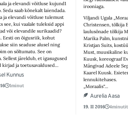
ala ja elevandi võitluse kujund1
irooniaga.
. Seda saab kõnekalt laiendada.
a ja elevandi võitluse tulemust
Viljandi Ugala „Moraa
 see, kui vaalale tuleksid appi
Christensen, tõlkija 
ad või elevandile surikaadid?
laulusõnade tõlkija M
. Eesti on õigusriik, kohut
Marika Palm, kunstni
akse siin seaduse alusel ning
Kristjan Suits, kost
im on sõltumatu. See on
Must, muusikaline ku
. Sellest järeldub, et igasugused
Kuusk, koreograaf Ev
d kirjad ja toetusavaldused…
Mängivad Adeele Sep
Kaarel Kuusk. Esieten
kel Kunnus
lennukitehases.
016
1
minut
„Moraalis“…
Aurelia Aasa
19. II 2016
4
minutit