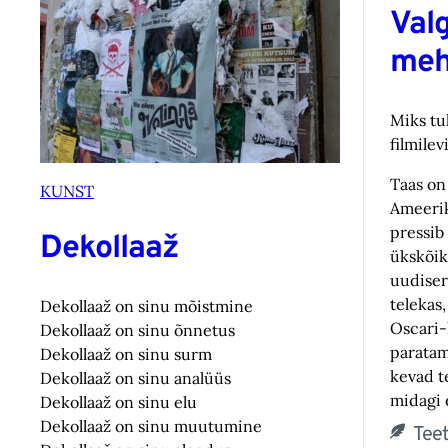
Val
meh
Miks tu
filmilev
Taas on
KUNST
Ameerik
pressib 
Dekollaaž
ükskõik
uudiser
telekas
Dekollaaž on sinu mõistmine
Oscari-
Dekollaaž on sinu õnnetus
paratam
Dekollaaž on sinu surm
kevad t
Dekollaaž on sinu analüüs
midagi 
Dekollaaž on sinu elu
Dekollaaž on sinu muutumine
Tee