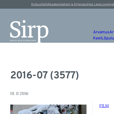
Kultuurileht
Akadeemia
Keel ja Kirjandus
Hea Laps
Looming
Arvamus
Ar
Keel
Lõpul
2016-07 (3577)
19. II 2016
FILM