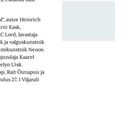
l“, autor Heinrich
Erni Kask,
C Lord, lavastaja
k ja valguskunstnik
üümikunstnik Neoon
jundaja Kaarel
elyn Uisk.
p, Rait Õunapuu ja
dus 27. I Viljandi