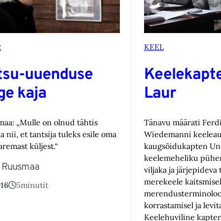
R
KEEL
tsu-uuenduse
Keelekapt
ge kaja
Laur
imaa: „Mulle on olnud tähtis
Tänavu määrati Ferd
a nii, et tantsija tuleks esile oma
Wiedemanni keelea
aremast küljest.“
kaugsõidukapten Uno
keelemeheliku pühe
 Ruusmaa
viljaka ja järjepideva 
merekeele kaitsmisel
016
5
minutit
merendusterminoloog
korrastamisel ja levit
Keelehuviline kapte