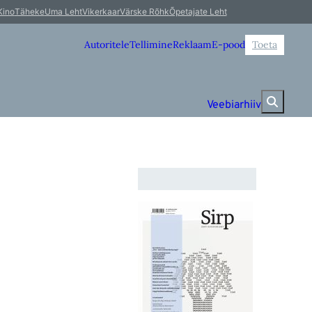
Kino
Täheke
Uma Leht
Vikerkaar
Värske Rõhk
Õpetajate Leht
Autoritele
Tellimine
Reklaam
E-pood
Toeta
Veebiarhiiv