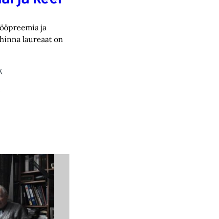
tööpreemia ja
hinna laureaat on
k