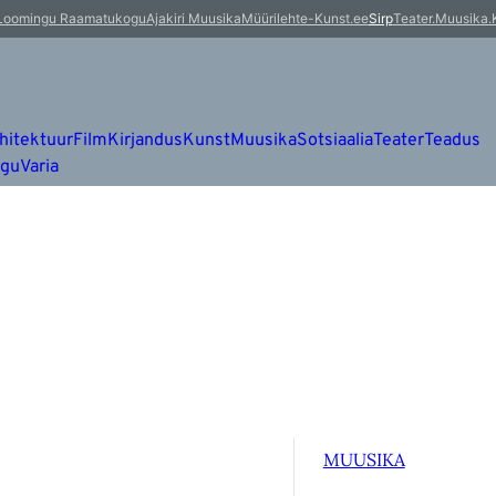
Loomingu Raamatukogu
Ajakiri Muusika
Müürileht
e-Kunst.ee
Sirp
Teater.Muusika.
hitektuur
Film
Kirjandus
Kunst
Muusika
Sotsiaalia
Teater
Teadus
ugu
Varia
MUUSIKA