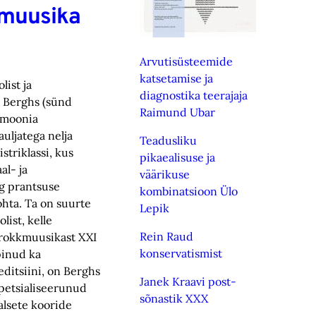
 muusika
Arvutisüsteemide
katsetamise ja
list ja
diagnostika teerajaja
 Berghs (sünd
Raimund Ubar
armoonia
uljatega nelja
Teadusliku
striklassi, kus
pikaealisuse ja
al- ja
väärikuse
g prantsuse
kombinatsioon Ülo
hta. Ta on suurte
Lepik
ist, kelle
Rein Raud
arokkmuusikast XXI
konservatismist
pinud ka
ditsiini, on Berghs
Janek Kraavi post-
petsialiseerunud
sõnastik XXX
alsete kooride