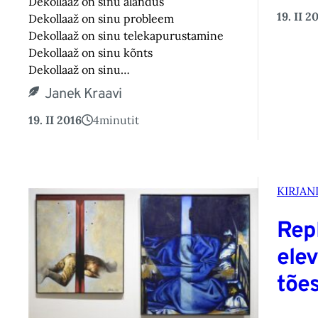
Dekollaaž on sinu alandus
19. II 2
Dekollaaž on sinu probleem
Dekollaaž on sinu telekapurustamine
Dekollaaž on sinu kõnts
Dekollaaž on sinu…
Janek Kraavi
19. II 2016
4
minutit
KIRJAN
Repl
elev
tões