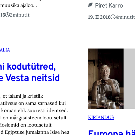
limuusika ajaloo…
Piret Karro
016
2
minutit
19. II 2016
4
minutit
ALIA
i kodutütred,
 Vesta neitsid
et islami ja kristlik
atiivsus on sama sarnased kui
ja koraan ehk suuresti identsed.
KIRJANDUS
 on märgisüsteem lootusetult
 Moslemid on lootusetult
Euroopa hää
d Egiptuse jumalanna Isise hea