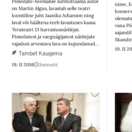
Pimedate-teemalise suhtedraama autor
nime, Ee
on Martin Algus, lavastab selle teatri
konserv
kunstiline juht Jaanika Juhanson ning
olematu
laval või häältena teeb lavastuses kaasa
vana Põh
Terateatri 13 harrastusnäitlejat.
sajandil
Pimedatest ja vaegnägijatest näitlejate
Skandi
vajadusi arvestava lava on kujundanud…
19. II 2
Tambet Kaugema
19. II 2016
3
minutit