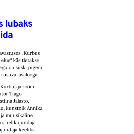
s lubaks
ida
lavastuses „Kurbus
 elus“ käsitletakse
egu on siiski pigem
 rusuva lavalooga.
 „Kurbus ja rõõm
autor Tiago
stiina Jalasto,
alu, kunstnik Annika
 ja muusikaline
n, helikujundaja
ujundaja Reelika…