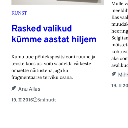
Mulle va
meeldib
KUNST
Kas vaal
muudaks
Rasked valikud
heering
kümme aastat hiljem
Selgitan
mõistet
kohtuvõ
Kumu uue põhiekspositsiooni ruume ja
aksioom
teoste kooslusi võib vaadelda väikeste
avaliku
omaette näitustena, aga ka
Mih
fragmentaarse terviku osana.
19. II 2
Anu Allas
19. II 2016
8
minutit