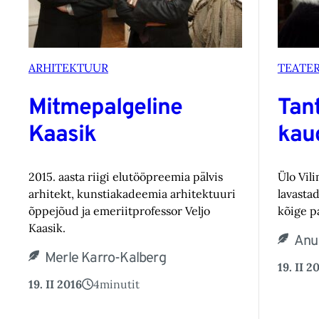
ARHITEKTUUR
TEATE
Mitmepalgeline
Tan
Kaasik
kau
2015. aasta riigi elutööpreemia pälvis
Ülo Vil
arhitekt, kunstiakadeemia arhitektuuri
lavastad
õppejõud ja emeriitprofessor Veljo
kõige p
Kaasik.
Anu
Merle Karro-Kalberg
19. II 2
19. II 2016
4
minutit