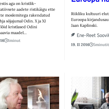
stis aga on kristlik-
atiivsete aadete ristikäigu ette
Riikliku kultuuri elu
te moslemitega rakendatud
Euroopa kirjandusau
ja sõjajumal Odin. X ja XI
Jaan Kaplinski.
 lõid kristlased Odini
naavia maadel…
Ene-Reet Soovi
016
1
minut
19. II 2016
5
minutit