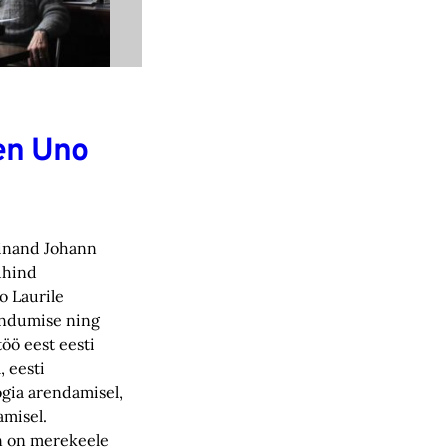
en Uno
inand Johann
uhind
 Laurile
ndumise ning
töö eest eesti
, eesti
ia arendamisel,
amisel.
n on merekeele