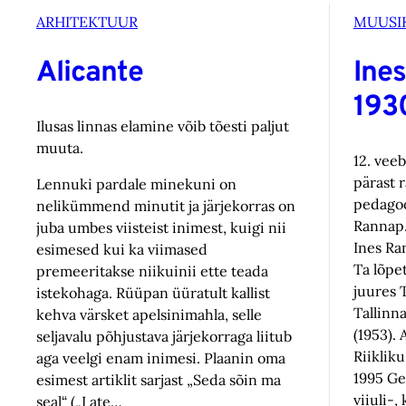
ARHITEKTUUR
MUUSI
Alicante
Ine
1930
Ilusas linnas elamine võib tõesti paljut
muuta.
12. vee
pärast r
Lennuki pardale minekuni on
pedagoo
nelikümmend minutit ja järjekorras on
Rannap
juba umbes viisteist inimest, kuigi nii
Ines Ran
esimesed kui ka viimased
Ta lõpet
premeeritakse niikuinii ette teada
juures 
istekohaga. Rüüpan üüratult kallist
Tallinn
kehva värsket apelsinimahla, selle
(1953). 
seljavalu põhjustava järjekorraga liitub
Riiklik
aga veelgi enam inimesi. Plaanin oma
1995 Ge
esimest artiklit sarjast „Seda sõin ma
viiuli-
seal“ („I ate…