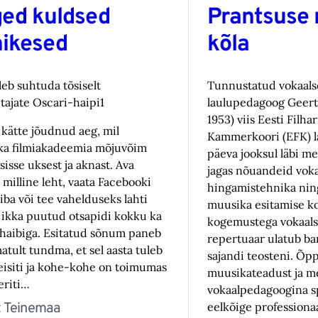
ged kuldsed
Prantsuse
ikesed
kõla
leb suhtuda tõsiselt
Tunnustatud vokaalso
itajate Oscari-haipi1
laulupedagoog Geert
1953) viis Eesti Filh
 kätte jõudnud aeg, mil
Kammerkoori (EFK) la
a filmiakadeemia mõjuvõim
päeva jooksul läbi mei
sisse uksest ja aknast. Ava
jagas nõuandeid voka
 milline leht, vaata Facebooki
hingamistehnika nin
iba või tee vahelduseks lahti
muusika esitamise ko
, ikka puutud otsapidi kokku ka
kogemustega vokaalsol
haibiga. Esitatud sõnum paneb
repertuaar ulatub b
atult tundma, et sel aasta tuleb
sajandi teosteni. Õp
eisiti ja kohe-kohe on toimumas
muusikateadust ja me
eriti…
vokaalpedagoogina s
t Teinemaa
eelkõige professiona