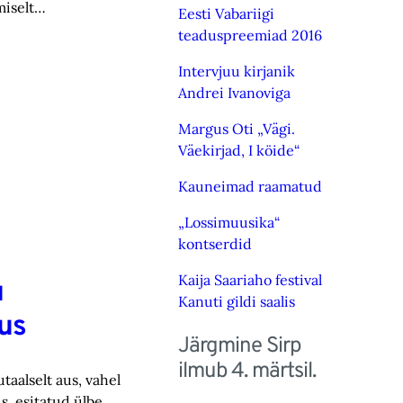
miselt…
Eesti Vabariigi
teaduspreemiad 2016
Intervjuu kirjanik
Andrei Ivanoviga
Margus Oti „Vägi.
Väekirjad, I köide“
Kauneimad raamatud
„Lossimuusika“
kontserdid
Kaija Saariaho festival
u
Kanuti gildi saalis
lus
Järgmine Sirp
ilmub 4. märtsil.
taalselt aus, vahel
us, esitatud ülbe