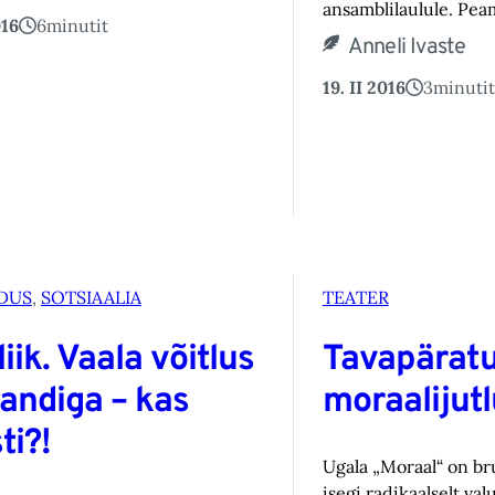
ansamblilaulule. Pea
016
6
minutit
Anneli Ivaste
19. II 2016
3
minutit
DUS
, 
SOTSIAALIA
TEATER
iik. Vaala võitlus
Tavapärat
andiga – kas
moraalijut
ti?!
Ugala „Moraal“ on bru
isegi radikaalselt val