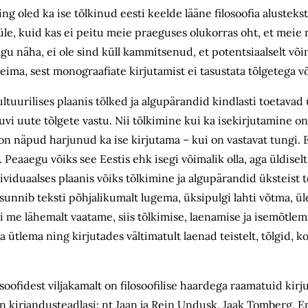
ing oled ka ise tõlkinud eesti keelde lääne filosoofia alusteks
üle, kuid kas ei peitu meie praeguses olukorras oht, et meie
nagu näha, ei ole sind küll kammitsenud, et potentsiaalselt võ
eima, sest monograafiate kirjutamist ei tasustata tõlgetega v
kultuurilises plaanis tõlked ja algupärandid kindlasti toetavad 
uvi uute tõlgete vastu. Nii tõlkimine kui ka isekirjutamine 
 on näpud harjunud ka ise kirjutama – kui on vastavat tungi. 
a. Peaaegu võiks see Eestis ehk isegi võimalik olla, aga üldisel
iduaalses plaanis võiks tõlkimine ja algupärandid üksteist 
 sunnib teksti põhjalikumalt lugema, üksipulgi lahti võtma, ü
 me lähemalt vaatame, siis tõlkimise, laenamise ja isemõtlemi
 ütlema ning kirjutades vältimatult laenad teistelt, tõlgid, 
oofidest viljakamalt on filosoofilise haardega raamatuid kirj
in kirjandusteadlasi: nt Jaan ja Rein Undusk, Jaak Tomberg, 