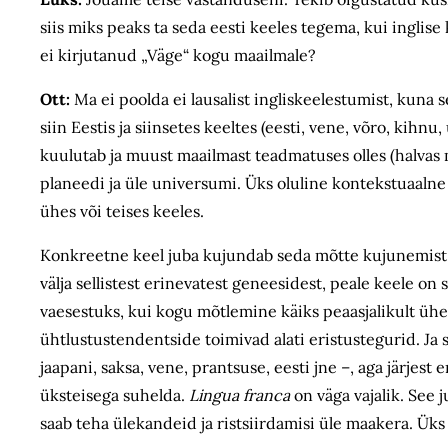
siis miks peaks ta seda eesti keeles tegema, kui inglise
ei kirjutanud „Väge“ kogu maailmale?
Ott:
Ma ei poolda ei lausalist ingliskeelestumist, kuna
siin Eestis ja siinsetes keeltes (eesti, vene, võro, kihn
kuulutab ja muust maailmast teadmatuses olles (halvas mõ
planeedi ja üle universumi. Üks oluline kontekstuaalne 
ühes või teises keeles.
Konkreetne keel juba kujundab seda mõtte kujunemist e
välja sellistest erinevatest geneesidest, peale keele o
vaesestuks, kui kogu mõtlemine käiks peaasjalikult ühe
ühtlustustendentside toimivad alati eristustegurid. Ja s
jaapani, saksa, vene, prantsuse, eesti jne –, aga järjest
üksteisega suhelda.
Lingua franca
on väga vajalik. See 
saab teha ülekandeid ja ristsiirdamisi üle maakera. Üks