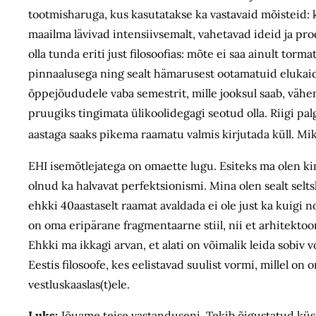
tootmisharuga, kus kasutatakse ka vastavaid mõisteid: k
maailma lävivad intensiivsemalt, vahetavad ideid ja pro
olla tunda eriti just filosoofias: mõte ei saa ainult to
pinnaalusega ning sealt hämarusest ootamatuid elukaid
õppejõududele vaba semestrit, mille jooksul saab, vähema
pruugiks tingimata ülikoolidegagi seotud olla. Riigi palg
aastaga saaks pikema raamatu valmis kirjutada küll. Mik
EHI isemõtlejatega on omaette lugu. Esiteks ma olen kin
olnud ka halvavat perfektsionismi. Mina olen sealt selt
ehkki 40aastaselt raamat avaldada ei ole just ka kuigi n
on oma eripärane fragmentaarne stiil, nii et arhitektoo
Ehkki ma ikkagi arvan, et alati on võimalik leida sobiv vo
Eestis filosoofe, kes eelistavad suulist vormi, millel on
vestluskaaslas(t)ele.
Luks:
Jõuame teise vastanduseni. Tekib õigustatud küsim