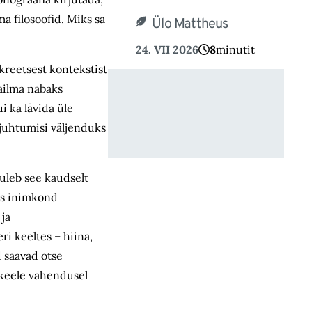
a filosoofid. Miks sa
Ülo Mattheus
24. VII 2026
8
minutit
kreetsest kontekstist
aailma nabaks
i ka lävida üle
 juhtumisi väljenduks
uleb see kaudselt
tes inimkond
ja
ri keeltes – hiina,
d saavad otse
iskeele vahendusel