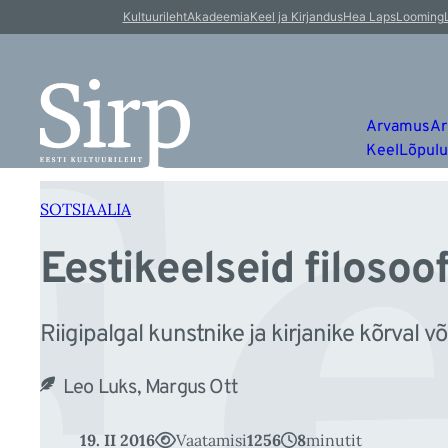
Ee
Liigu
Kultuurileht
Akadeemia
Keel ja Kirjandus
Hea Laps
Looming
sisu
juurde
Arvamus
Ar
Keel
Lõpul
SOTSIAALIA
Eestikeelseid filoso
Riigipalgal kunstnike ja kirjanike kõrval või
Leo Luks, Margus Ott
19. II 2016
Vaatamisi
1256
8
minutit