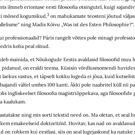
s ilmneb eriomase eesti filosoofia otsingutel, kuigi sajandi
3
itati mõned kogumikud,
on mahukamate teosteni jõutud väljas
arallelisme“ ning Madis Kõivu „Was ist des Esten Philosophie?“.
 professionaalid? Päris rangelt võttes pole minagi profession
eedris koha peal olnud.
uleb mainida, et Nõukogude Eestis avaldasid filosoofid muu 
stu pidanud, on eraldi teema. Küsisin võrdlusmomendi huvid
t laekus vastus, et täpselt kokku lugeda ei jõua, kuid kutselist
andi vältel umbes 100 kanti. Äkki pole naabritel küll nii pal
oolis ingliskeelset filosoofia magistriõppekava, aga filosoofi
sa kaalukam.
statakse ning mis sorti tekstid need on. Ma oletan, et seal h
 rohkem emakeelseid doktoritöid. Huvitav, kas nad on avaldanu
aid on rohkem kui eestlasi, siis on seal lugejaskond ka natu