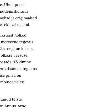
te. Ühelt poolt
 mõtlemiskultuur
imekad ja originaalsed
õrreldaval määral.
üksteist: tõlked
on motoorne tegevus,
Eks seegi on luksus,
t ollakse vaesuse
toetada. Tõlkimine
les sulatama ning oma
se piirid on
kombineerid eri
utanud teiste
Epp Annus, Arne