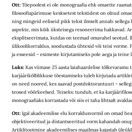
Ott:
Tõepoolest ei ole monograafia ehk omaette raamat a
filosoofiapärimuse kesksetest tekstidest on olnud omaet
ning mingeid eeliseid pikk tekst ilmselt annab: selleg
aspekte, mis kõik üksteisega resoneerima hakkavad. Arti
eksplitseerimata, kuidas on teemad omavahel seotud. Il
ülikoolikorraldus, soodustada ühtesid või teisi vorme.
ja esseesid – esimeste kirjutamiseks pole aega ja teine
Luks:
Kas viimase 25 aasta laiahaardelise tõlkevaramu 
karjäärikõlblikkuse tõestamiseks tuleb kirjutada artikl
on need noored, kes saavad postdoktorantuuri – selleg
teosed võõrkeelsed. Teiseks: tundub, et ka karjäärifil
monograafiaks korrastada või siis ei taha lihtsalt avald
Ott:
Igal akadeemilise elu korraldusvormil on omad head
objektiveeritud ja distantseeritud vorm kahandab onupo
Artiklitootmine akadeemilises maailmas kajastab üleül