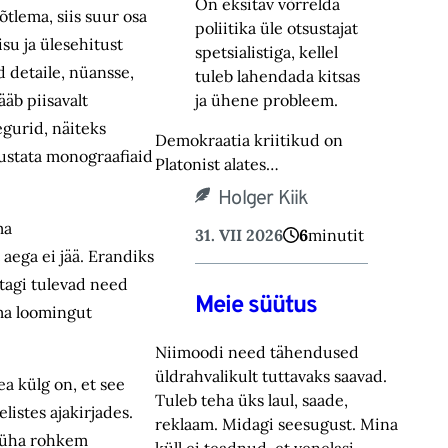
On eksitav võrrelda
tlema, siis suur osa
poliitika üle otsustajat
su ja ülesehitust
spetsialistiga, kellel
d detaile, nüansse,
tuleb lahendada kitsas
ääb piisavalt
ja ühene probleem.
egurid, näiteks
Demokraatia kriitikud on
dustata monograafiaid
Platonist alates…
Holger Kiik
ma
31. VII 2026
6
minutit
aega ei jää. Erandiks
tagi tulevad need
Meie süütus
oma loomingut
Niimoodi need tähendused
üldrahvalikult tuttavaks saavad.
a külg on, et see
Tuleb teha üks laul, saade,
istes ajakirjades.
reklaam. Midagi seesugust. Mina
i üha rohkem