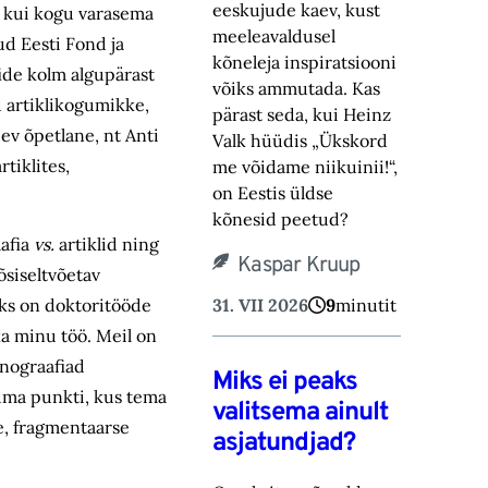
eeskujude kaev, kust
m kui kogu varasema
meeleavaldusel
ud Eesti Fond ja
kõneleja inspiratsiooni
ide kolm algupärast
võiks ammutada. Kas
d artiklikogumikke,
pärast seda, kui Heinz
ev õpetlane, nt Anti
Valk hüüdis „Ükskord
tiklites,
me võidame niikuinii!“,
on Eestis üldse
kõnesid peetud?
aafia
vs.
artiklid ning
Kaspar Kruup
õsiseltvõetav
31. VII 2026
9
minutit
eks on doktoritööde
 ka minu töö. Meil on
onograafiad
Miks ei peaks
udma punkti, kus tema
valitsema ainult
e, fragmentaarse
asjatundjad?