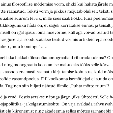
inus filosoofilise mõtlemise vorm, ehkki kui hakata järele mõ
te raamatud. Teksti vorm ja pikkus mõjutab oluliselt teksti si
a luuakse suurem tervik, mille sees saab kokku tuua peenemai
klikogumiku häda on, et sageli korratakse ennast ja teisalt j
mselt on igal ajastul oma moevorme, küll aga võivad teatud t
 Praegusel ajal soodustatakse teatud vormis artikleid ega soo
 läheb „muu loomingu“ alla.
toel ikka hakkab filosoofiamonograafiaid riburada tulema? O
eid ning monograafia koostamise mahukaks tööks selle kõrvalt 
a kaasneb enamasti raamatu kirjutamise kohustus, kuid mõis
osoofide vastandpoolus, EHI koolkonna isemõtlejad ei suuda 
ada. Tuginen siin hiljuti nähtud filmile „Puhta mõtte ruum“?
 ja vead. Eestis aetakse näpuga järge „üks-ühtedes“. Selle he
japoliitika- ja kolgastumisohtu. On vaja avaldada rahvusvahel
dist elu kiirenemist ning akadeemia selles mõttes sarnanebk