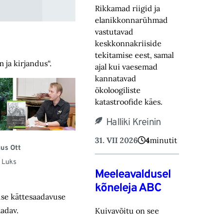
Rikkamad riigid ja
elanikkonnarühmad
vastutavad
keskkonnakriiside
tekitamise eest, samal
 ja kirjandus“.
ajal kui vaesemad
kannatavad
ökoloogiliste
katastroofide käes.
Halliki Kreinin
31. VII 2026
4
minutit
us Ott
 Luks
Meeleavaldusel
kõneleja ABC
duse kättesaadavuse
aadav.
Kuivavõitu on see