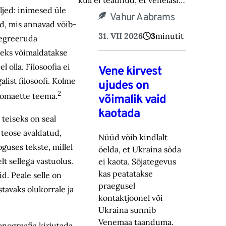
küll ei teadnud, et venelasi…
ljed: inimesed üle
Vahur Aabrams
ed, mis annavad võib-
31. VII 2026
3
minutit
ntegreeruda
teks võimaldatakse
 olla. Filosoofia ei
Vene kirvest
alist filosoofi. Kolme
ujudes on
2
a omaette teema.
võimalik vaid
kaotada
 teiseks on seal
 teose avaldatud,
Nüüd võib kindlalt
guses tekste, millel
öelda, et Ukraina sõda
t sellega vastuolus.
ei kaota. Sõjategevus
kas peatatakse
id. Peale selle on
praegusel
stavaks olukorrale ja
kontaktjoonel või
Ukraina sunnib
Venemaa taanduma.
onograafia kirjutada,