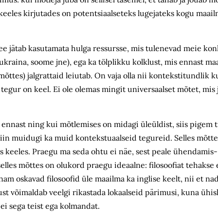
 keeles kirjutades on potentsiaalseteks lugejateks kogu maailm
 see jätab kasutamata hulga ressursse, mis tulenevad meie kon
u, ukraina, soome jne), ega ka tölplikku kolklust, mis ennast m
ttes) jalgrattaid leiutab. On vaja olla nii kontekstitundlik ku
tegur on keel. Ei ole olemas mingit universaalset mõtet, mis
nnast ning kui mõtlemises on midagi üleüldist, siis pigem t
n siin muidugi ka muid kontekstuaalseid tegureid. Selles mõt
s keeles. Praegu ma seda ohtu ei näe, sest peale ühendamis- 
elles mõttes on olukord praegu ideaalne: filosoofiat tehakse e
 enam oskavad filosoofid üle maailma ka inglise keelt, nii et na
just võimaldab veelgi rikastada lokaalseid pärimusi, kuna üh
 ei sega teist ega kolmandat.