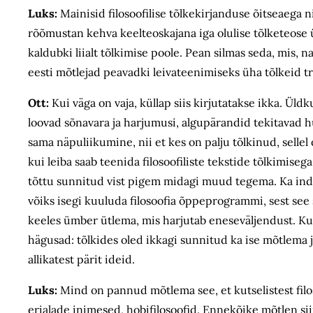
Luks:
Mainisid filosoofilise tõlkekirjanduse õitseaega n
rõõmustan kehva keelteoskajana iga olulise tõlketeose 
kaldubki liialt tõlkimise poole. Pean silmas seda, mis, 
eesti mõtlejad peavadki leivateenimiseks üha tõlkeid tr
Ott:
Kui väga on vaja, küllap siis kirjutatakse ikka. Üld
loovad sõnavara ja harjumusi, algupärandid tekitavad h
sama näpuliikumine, nii et kes on palju tõlkinud, sellel
kui leiba saab teenida filosoofiliste tekstide tõlkimiseg
tõttu sunnitud vist pigem midagi muud tegema. Ka indiv
võiks isegi kuuluda filosoofia õppeprogrammi, sest see
keeles ümber ütlema, mis harjutab eneseväljendust. Kui
hägusad: tõlkides oled ikkagi sunnitud ka ise mõtlema ja
allikatest pärit ideid.
Luks:
Mind on pannud mõtlema see, et kutselistest filos
erialade inimesed, hobifilosoofid. Ennekõike mõtlen si