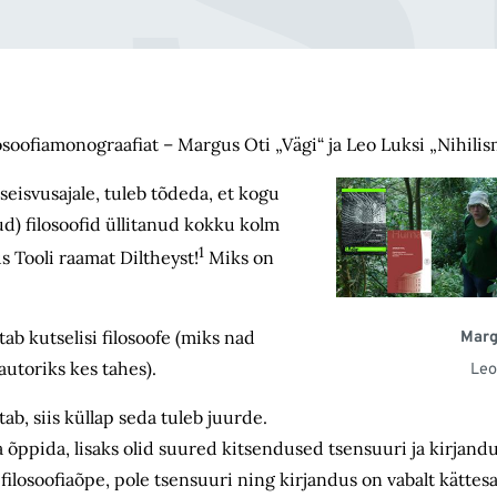
soofiamonograafiat – Margus Oti „Vägi“ ja Leo Luksi „Nihilism
seisvusajale, tuleb tõdeda, et kogu
nud) filosoofid üllitanud kokku kolm
1
s Tooli raamat Diltheyst!
Miks on
b kutselisi filosoofe (miks nad
Marg
autoriks kes tahes).
Leo
tab, siis küllap seda tuleb juurde.
a õppida, lisaks olid suured kitsendused tsensuuri ja kirjan
 filosoofiaõpe, pole tsensuuri ning kirjandus on vabalt kättes