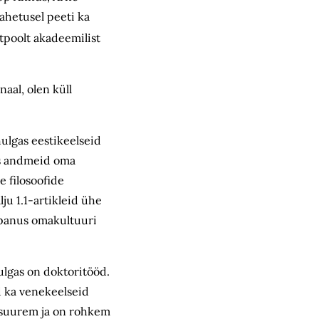
vahetusel peeti ka
tpoolt akadeemilist
aal, olen küll
hulgas eestikeelseid
es andmeid oma
e filosoofide
ju 1.1-artikleid ühe
de panus omakultuuri
ulgas on doktoritööd.
d ka venekeelseid
ke suurem ja on rohkem