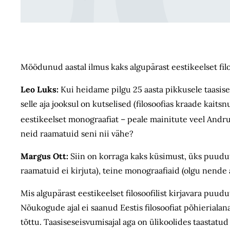
Möödunud aastal ilmus kaks algupärast eestikeelset filo
Leo Luks:
Kui heidame pilgu 25 aasta pikkusele taasise
selle aja jooksul on kutselised (filosoofias kraade kaits
eestikeelset monograafiat – peale mainitute veel Andru
neid raamatuid seni nii vähe?
Margus Ott:
Siin on korraga kaks küsimust, üks puuduta
raamatuid ei kirjuta), teine monograafiaid (olgu nende 
Mis algupärast eestikeelset filosoofilist kirjavara puudu
Nõukogude ajal ei saanud Eestis filosoofiat põhierialan
tõttu. Taasiseseisvumisajal aga on ülikoolides taastatud