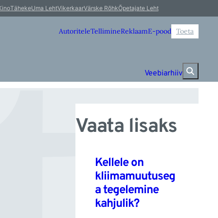
ti
Kino
Täheke
Uma Leht
Vikerkaar
Värske Rõhk
Õpetajate Leht
Autoritele
Tellimine
Reklaam
E-pood
Toeta
Veebiarhiiv
Vaata lisaks
Kellele on
kliimamuutuseg
a tegelemine
kahjulik?