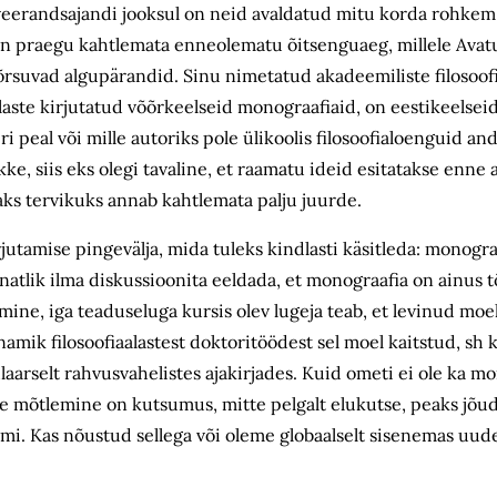
 veerandsajandi jooksul on neid avaldatud mitu korda rohke
as on praegu kahtlemata enneolematu õitsenguaeg, millele Avat
võrsuvad algupärandid. Sinu nimetatud akadeemiliste filosoof
laste kirjutatud võõrkeelseid monograafiaid, on eestikeelsei
 peal või mille autoriks pole ülikoolis filosoofialoenguid and
 siis eks olegi tavaline, et raamatu ideid esitatakse enne ar
s tervikuks annab kahtlemata palju juurde.
kirjutamise pingevälja, mida tuleks kindlasti käsitleda: monogr
atlik ilma diskussioonita eeldada, et monograafia on ainus t
amine, iga teaduseluga kursis olev lugeja teab, et levinud mo
enamik filosoofiaalastest doktoritöödest sel moel kaitstud, sh
aarselt rahvusvahelistes ajakirjades. Kuid ometi ei ole ka m
ele mõtlemine on kutsumus, mitte pelgalt elukutse, peaks jõ
i. Kas nõustud sellega või oleme globaalselt sisenemas uud