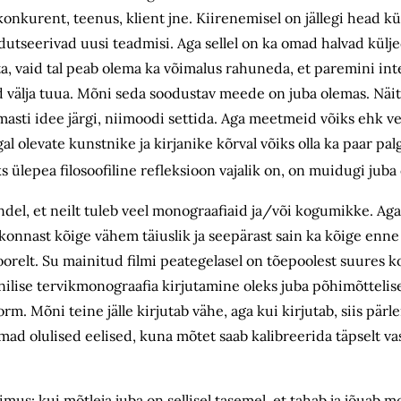
onkurent, teenus, klient jne. Kiirenemisel on jällegi head kü
dutseerivad uusi teadmisi. Aga sellel on ka omad halvad külj
rmata, vaid tal peab olema ka võimalus rahuneda, et paremini i
 välja tuua. Mõni seda soodustav meede on juba olemas. Näi
sti idee järgi, niimoodi settida. Aga meetmeid võiks ehk veel
al olevate kunstnike ja kirjanike kõrval võiks olla ka paar palg
s ülepea filosoofiline refleksioon vajalik on, on muidugi jub
del, et neilt tuleb veel monograafiaid ja/või kogumikke. Aga
skonnast kõige vähem täiuslik ja seepärast sain ka kõige enne
oorelt. Su mainitud filmi peategelasel on tõepoolest suures ko
nilise tervikmonograafia kirjutamine oleks juba põhimõttelisel
rm. Mõni teine jälle kirjutab vähe, aga kui kirjutab, siis pärle
 omad olulised eelised, kuna mõtet saab kalibreerida täpselt va
us: kui mõtleja juba on sellisel tasemel, et tahab ja jõuab m