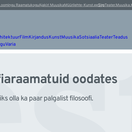
s
Loomingu Raamatukogu
Ajakiri Muusika
Müürileht
e-Kunst.ee
Sirp
Teater.Muusika.
hitektuur
Film
Kirjandus
Kunst
Muusika
Sotsiaalia
Teater
Teadus
ugu
Varia
ofiaraamatuid oodates
ks olla ka paar palgalist filosoofi.