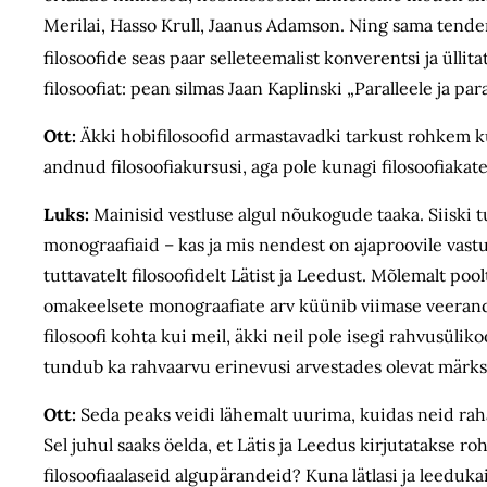
Merilai, Hasso Krull, Jaanus Adamson. Ning sama tendent
filosoofide seas paar selleteemalist konverentsi ja üll
filosoofiat: pean silmas Jaan Kaplinski „Paralleele ja p
Ott:
Äkki hobifilosoofid armastavadki tarkust rohkem kui
andnud filosoofiakursusi, aga pole kunagi filosoofiakat
Luks:
Mainisid vestluse algul nõukogude taaka. Siiski t
monograafiaid – kas ja mis nendest on ajaproovile va
tuttavatelt filosoofidelt Lätist ja Leedust. Mõlemalt pool
omakeelsete monograafiate arv küünib viimase veerandsaj
filosoofi kohta kui meil, äkki neil pole isegi rahvusülik
tundub ka rahvaarvu erinevusi arvestades olevat märk
Ott:
Seda peaks veidi lähemalt uurima, kuidas neid raha
Sel juhul saaks öelda, et Lätis ja Leedus kirjutatakse
filosoofiaalaseid algupärandeid? Kuna lätlasi ja leeduk