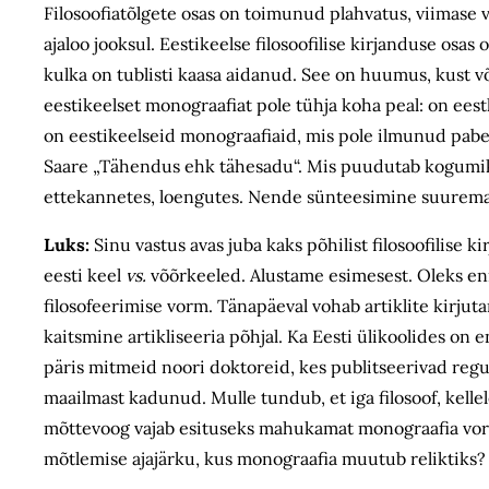
Filosoofiatõlgete osas on toimunud plahvatus, viimase
ajaloo jooksul. Eestikeelse filosoofilise kirjanduse os
kulka on tublisti kaasa aidanud. See on huumus, kust 
eestikeelset monograafiat pole tühja koha peal: on eest
on eestikeelseid monograafiaid, mis pole ilmunud paberi
Saare „Tähendus ehk tähesadu“. Mis puudutab kogumikke,
ettekannetes, loengutes. Nende sünteesimine suuremak
Luks:
Sinu vastus avas juba kaks põhilist filosoofilise 
eesti keel
vs.
võõrkeeled. Alustame esimesest. Oleks enn
filosofeerimise vorm. Tänapäeval vohab artiklite kirjut
kaitsmine artikliseeria põhjal. Ka Eesti ülikoolides on 
päris mitmeid noori doktoreid, kes publitseerivad regul
maailmast kadunud. Mulle tundub, et iga filosoof, kell
mõttevoog vajab esituseks mahukamat monograafia vorm
mõtlemise ajajärku, kus monograafia muutub reliktiks?