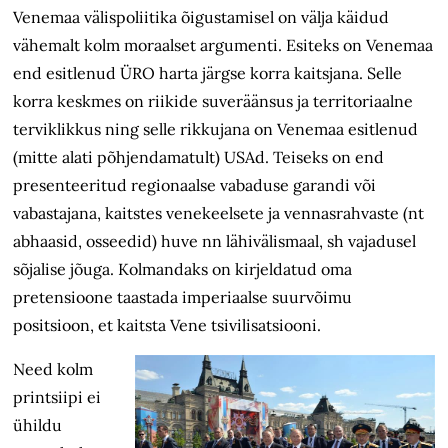
Venemaa välispoliitika õigustamisel on välja käidud
vähemalt kolm moraalset argumenti. Esiteks on Venemaa
end esitlenud ÜRO harta järgse korra kaitsjana. Selle
korra keskmes on riikide suveräänsus ja territoriaalne
terviklikkus ning selle rikkujana on Venemaa esitlenud
(mitte alati põhjendamatult) USAd. Teiseks on end
presenteeritud regionaalse vabaduse garandi või
vabastajana, kaitstes venekeelsete ja vennasrahvaste (nt
abhaasid, osseedid) huve nn lähivälismaal, sh vajadusel
sõjalise jõuga. Kolmandaks on kirjeldatud oma
pretensioone taastada imperiaalse suurvõimu
positsioon, et kaitsta Vene tsivilisatsiooni.
Need kolm
printsiipi ei
ühildu