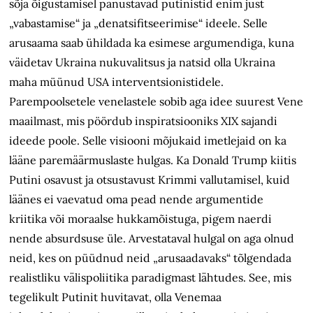
sõja õigustamisel panustavad putinistid enim just
„vabastamise“ ja „denatsifitseerimise“ ideele. Selle
arusaama saab ühildada ka esimese argumendiga, kuna
väidetav Ukraina nukuvalitsus ja natsid olla Ukraina
maha müünud USA interventsionistidele.
Parempoolsetele venelastele sobib aga idee suurest Vene
maailmast, mis pöördub inspiratsiooniks XIX sajandi
ideede poole. Selle visiooni mõjukaid imetlejaid on ka
lääne paremäärmuslaste hulgas. Ka Donald Trump kiitis
Putini osavust ja otsustavust Krimmi vallutamisel, kuid
läänes ei vaevatud oma pead nende argumentide
kriitika või moraalse hukkamõistuga, pigem naerdi
nende absurdsuse üle. Arvestataval hulgal on aga olnud
neid, kes on püüdnud neid „arusaadavaks“ tõlgendada
realistliku välispoliitika paradigmast lähtudes. See, mis
tegelikult Putinit huvitavat, olla Venemaa