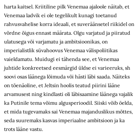
harta kaitsel. Kriitiline pilk Venemaa ajaloole näitab, et
Venemaa ladvik ei ole tegelikult kunagi toetanud
rahvusvahelise korra ideaali, et suveräänsetel riikidel on
võrdne õigus ennast määrata. Olgu varjatud ja piiratud
ulatusega või varjamatu ja ambitsioonikas, on
imperialistlik süvahoovus Venemaa välispoliitikas
vaieldamatu. Muidugi ei tähenda see, et Venemaa
juhtide konkreetsed eesmärgid üldse ei varieeruks, sh
soovi osas läänega lõimuda või hästi läbi saada. Näiteks
on tõenäoline, et Jeltsin hoolis teatud piirini lääne
arvamusest ning kindlasti oli läbisaamine läänega vajalik
ka Putinile tema võimu algusperioodil. Siiski võib öelda,
et mida tugevamaks sai Venemaa majanduslikus mõttes,
seda suuremaks kasvas imperiaalne ambitsioon ja ka
trots lääne vastu.