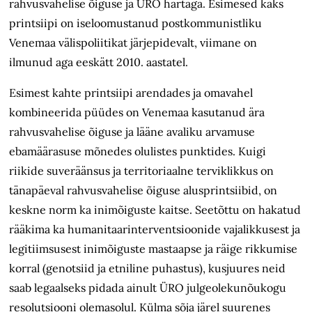
rahvusvahelise õiguse ja ÜRO hartaga. Esimesed kaks
printsiipi on iseloomustanud postkommunistliku
Venemaa välispoliitikat järjepidevalt, viimane on
ilmunud aga eeskätt 2010. aastatel.
Esimest kahte printsiipi arendades ja omavahel
kombineerida püüdes on Venemaa kasutanud ära
rahvusvahelise õiguse ja lääne avaliku arvamuse
ebamäärasuse mõnedes olulistes punktides. Kuigi
riikide suveräänsus ja territoriaalne terviklikkus on
tänapäeval rahvusvahelise õiguse alusprintsiibid, on
keskne norm ka inimõiguste kaitse. Seetõttu on hakatud
rääkima ka humanitaarinterventsioonide vajalikkusest ja
legitiimsusest inimõiguste mastaapse ja räige rikkumise
korral (genotsiid ja etniline puhastus), kusjuures neid
saab legaalseks pidada ainult ÜRO julgeolekunõukogu
resolutsiooni olemasolul. Külma sõja järel suurenes