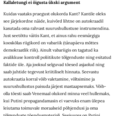
Kallaletungi ei õigusta ükski argument
Kuidas vaataks praegust olukorda Kant? Kantile oleks
see järjekordne näide, kuivõrd lihtne on autokraadil
kasutada oma rahvast suurushullustuse instrumendina.
Just seetõttu väitis Kant, et ainus rahu eesmärgiga
kooskõlas riigikord on vabariik (tänapäeva mõttes
demokraatlik riik). Ainult vabariigis on tagatud ka
avalikkuse kontroll poliitikute tõlgenduste ning esitatud
faktide üle. Aja jooksul selguvad tõesed asjaolud ning
saab juhtide tegevust kriitiliselt hinnata. Seevastu
autokraatia korral võib valetamine, võltsimine ja
suurushullustus paisuda järjest mastaapsemaks. Võib-
olla tõesti saab Venemaal olukord minna veel hullemaks,
kui Putini propagandamasin ei vaevuks enam ülepea
leiutama toimuvale moraalseid põhjendusi ja oma
tõlgenduste tõendusmaterjali. Seejuures on Putini