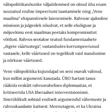
välispoliitikanõunike väljaütlemised on olnud üha enam
suunatud endise impeeriumi taastamisele ning „Vene
maailma“ ekspansiivsele laienemisele. Rahvuse ajalooline
missioon ja julgeolek nõudvat, et selle eluõiguse ja
mõjuvõimu eest maailmas peetaks kompromissitut
võitlust. Rahvus seotakse teatud fundamentaalsete
„õigete väärtustega“, vastandudes korrumpeerunud
vastasele, kelle väärtused on tegelikult vaid mandumise
ja nõrkuse väärtused.
Vene välispoliitika kujundajad on seni osavalt valinud,
kus millist argumenti kasutada. ÜRO hartast tasus
rääkida eeskätt rahvusvahelises diplomaatias, et
kritiseerida USA liberaalset interventsionismi.
Siseriiklikult sobisid endiselt argumendid vähemuste ja
rahvuskaaslaste kaitsest. Meenutagem, et ka Ukraina