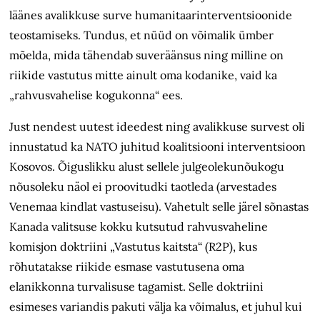
läänes avalikkuse surve humanitaarinterventsioonide
teostamiseks. Tundus, et nüüd on võimalik ümber
mõelda, mida tähendab suveräänsus ning milline on
riikide vastutus mitte ainult oma kodanike, vaid ka
„rahvusvahelise kogukonna“ ees.
Just nendest uutest ideedest ning avalikkuse survest oli
innustatud ka NATO juhitud koalitsiooni interventsioon
Kosovos. Õiguslikku alust sellele julgeolekunõukogu
nõusoleku näol ei proovitudki taotleda (arvestades
Venemaa kindlat vastuseisu). Vahetult selle järel sõnastas
Kanada valitsuse kokku kutsutud rahvusvaheline
komisjon doktriini „Vastutus kaitsta“ (R2P), kus
rõhutatakse riikide esmase vastutusena oma
elanikkonna turvalisuse tagamist. Selle doktriini
esimeses variandis pakuti välja ka võimalus, et juhul kui