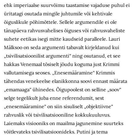
ehk imperiaalse suurvõimu taastamise vajaduse puhul ei
üritatagi osutada mingile juhtumile või kehtivale
õiguslikule põhimõttele. Sellele argumendile ei ole
tänapäeva rahvusvahelises õiguses või rahvusvaheliste
suhete eetikas isegi mitte kaudseid paralleele. Lauri
Mälksoo on seda argumenti tabavalt kirjeldanud kui
„tsivilisatsioonilist argumenti“ ning osutanud, et see
hakkas Venemaal tõsiselt jõudu koguma just Krimmi
vallutamisega seoses. „Enesemääramine“ Krimmis
tähendas venekeelse elanikkonna soovi ennast määrata
„emamaaga“ ühinedes. Õigupoolest on selline „soov“
selge tegelikult juba enne referendumit, sest
„enesemääramine“ on siin sisuliselt „objektiivne“
rahvuslik või tsivilisatsiooniline kokkukuuluvus.
Laiemaks visiooniks on maailma jagunemine suurteks
võitlevateks tsivilisatsioonideks. Putini ja tema