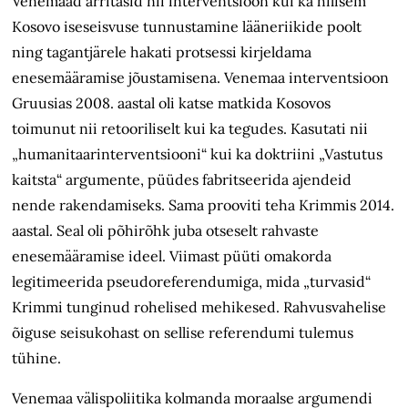
Venemaad ärritasid nii interventsioon kui ka hilisem
Kosovo iseseisvuse tunnustamine lääneriikide poolt
ning tagantjärele hakati protsessi kirjeldama
enesemääramise jõustamisena. Venemaa interventsioon
Gruusias 2008. aastal oli katse matkida Kosovos
toimunut nii retooriliselt kui ka tegudes. Kasutati nii
„humanitaarinterventsiooni“ kui ka doktriini „Vastutus
kaitsta“ argumente, püüdes fabritseerida ajendeid
nende rakendamiseks. Sama prooviti teha Krimmis 2014.
aastal. Seal oli põhirõhk juba otseselt rahvaste
enesemääramise ideel. Viimast püüti omakorda
legitimeerida pseudoreferendumiga, mida „turvasid“
Krimmi tunginud rohelised mehikesed. Rahvusvahelise
õiguse seisukohast on sellise referendumi tulemus
tühine.
Venemaa välispoliitika kolmanda moraalse argumendi