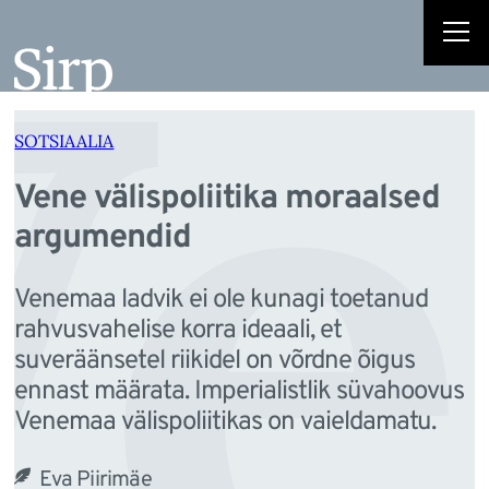
Ve
Liigu
sisu
juurde
SOTSIAALIA
Vene välispoliitika moraalsed
argumendid
Venemaa ladvik ei ole kunagi toetanud
rahvusvahelise korra ideaali, et
suveräänsetel riikidel on võrdne õigus
ennast määrata. Imperialistlik süvahoovus
Venemaa välispoliitikas on vaieldamatu.
Eva Piirimäe