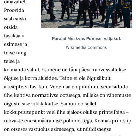
omavahel.
Proovida
saab siiski
otsida
tasakaalu
Paraad Moskvas Punasel väljakul.
esimese ja
Wikimedia Commons
teise ning
teise ja
kolmanda vahel. Esimene on tänapäeva rahvusvahelise
õiguse ja korra alusidee. Teine ei ole õiguslikult
aktsepteeritav, kuid Venemaa on püüdnud seda siduda
ühe kehtiva normatiivse ootusega, milleks on vähemuste
õiguste siseriiklik kaitse. Samuti on sellel
kokkupuutepunkt veel ühe ajaloos olulise printsiibiga –
rahvaste enesemääramise põhimõttega. Kolmas printsiip
on otseses vastuolus esimesega, s.t nüüdisaegse