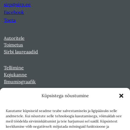
sirp@sirp.ee
Facebook
Toeta
Autoritele
Toimetus
Sirbi laureaadid
Tellimine
Kojukanne
Ilmumisgraafik
Küpsistega nõustumine
Veebiarhiiv
Sirp pdf-failidena Digaris
Kasutame küpsiseid seadme teabe salvestamiseks ja ligipääsuks selle
Kultuurileht 1994-1997
andmetele. Kui nõustute selle tehnoloogia kasutamisega, võimaldab see
Reede 1989-1990
meil töödelda sirvimiskäitumist ja teie harjumusi sel saidil. Küpsistest
Sirp ja Vasar 1940-1989
keeldumine võib negatiivselt mõjutada mõningaid funktsioone ja