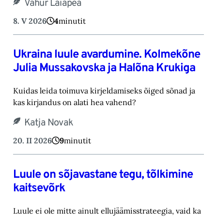
Vahur Laiapea
8. V 2026
4
minutit
Ukraina luule avardumine. Kolmekõne
Julia Mussakovska ja Halõna Krukiga
Kuidas leida toimuva kirjeldamiseks õiged sõnad ja
kas kirjandus on alati hea vahend?
Katja Novak
20. II 2026
9
minutit
Luule on sõjavastane tegu, tõlkimine
kaitsevõrk
Luule ei ole mitte ainult ellujäämisstrateegia, vaid ka