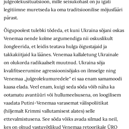
julgeolekusituatsioon, mille seisukohast on ju igati
legitiimne muretseda ka oma traditsioonilise mõjusfääri
pärast.
Õigupoolest tulebki tõdeda, et kuni Ukraina sõjani oskas
Venemaa nende kolme argumendiga nii oskuslikult
žongleerida, et leidis teatava hulga õigustajaid ja
takkakiitjaid ka läänes. Venemaa kallaletung Ukrainale
on olukorda radikaalselt muutnud. Ukraina sõja
kvalifitseerumine agressiooni­sõjaks on ilmselge ning
Venemaa „julgeoleku­muredele“ ei saa enam samamoodi
kaasa elada. Veel enam, kuigi seda sõda võib näha ka
ootamatu avantüüri või hullumeelsusena, on loogilisem
vaadata Putini-Venemaa varasemat välis­poliitikat
(hiljemalt Krimmi vallutamisest alates) selle
ettevalmistusena. See sõda võiks avada silmad ka neil,
kes on olnud vastuvõtlikud Venemaa retoorikale ÜRO