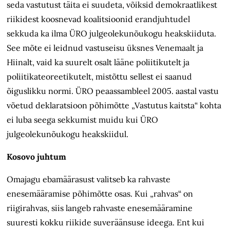
seda vastutust täita ei suudeta, võiksid demokraatlikest
riikidest koosnevad koalitsioonid erandjuhtudel
sekkuda ka ilma ÜRO julgeolekunõukogu heakskiiduta.
See mõte ei leidnud vastuseisu üksnes Venemaalt ja
Hiinalt, vaid ka suurelt osalt lääne poliitikutelt ja
poliitikateoreetikutelt, mistõttu sellest ei saanud
õiguslikku normi. ÜRO peaassambleel 2005. aastal vastu
võetud deklaratsioon põhimõtte „Vastutus kaitsta“ kohta
ei luba seega sekkumist muidu kui ÜRO
julgeolekunõukogu heakskiidul.
Kosovo juhtum
Omajagu ebamäärasust valitseb ka rahvaste
enesemääramise põhimõtte osas. Kui „rahvas“ on
riigirahvas, siis langeb rahvaste enesemääramine
suuresti kokku riikide suveräänsuse ideega. Ent kui