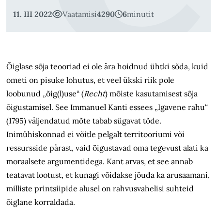
11. III 2022
Vaatamisi
4290
6
minutit
Õiglase sõja teooriad ei ole ära hoidnud ühtki sõda, kuid
ometi on pisuke lohutus, et veel ükski riik pole
loobunud „õig(l)use“ (
Recht
) mõiste kasutamisest sõja
õigustamisel. See Immanuel Kanti essees „Igavene rahu“
(1795) väljendatud mõte tabab sügavat tõde.
Inimühiskonnad ei võitle pelgalt territooriumi või
ressursside pärast, vaid õigustavad oma tegevust alati ka
moraalsete argumentidega. Kant arvas, et see annab
teatavat lootust, et kunagi võidakse jõuda ka arusaamani,
milliste printsiipide alusel on rahvusvahelisi suhteid
õiglane korraldada.