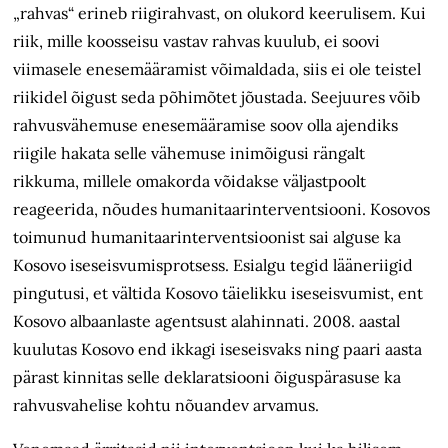
„rahvas“ erineb riigirahvast, on olukord keerulisem. Kui
riik, mille koosseisu vastav rahvas kuulub, ei soovi
viimasele enesemääramist võimaldada, siis ei ole teistel
riikidel õigust seda põhimõtet jõustada. Seejuures võib
rahvusvähemuse enesemääramise soov olla ajendiks
riigile hakata selle vähemuse inimõigusi rängalt
rikkuma, millele omakorda võidakse väljastpoolt
reageerida, nõudes humanitaarinterventsiooni. Kosovos
toimunud humanitaar­interventsioonist sai alguse ka
Kosovo iseseisvumisprotsess. Esialgu tegid lääneriigid
pingutusi, et vältida Kosovo täielikku iseseisvumist, ent
Kosovo albaanlaste agentsust alahinnati. 2008. aastal
kuulutas Kosovo end ikkagi iseseisvaks ning paari aasta
pärast kinnitas selle deklaratsiooni õiguspärasuse ka
rahvusvahelise kohtu nõuandev arvamus.