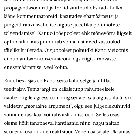
propagandasõdurid ja trollid suutnud eksitada hulka
lääne kommentaatoreid, kasutades ebamäärasusi ja
pingeid rahvusvahelise õiguse ja eetika põhimõtete
tõlgendamisel. Kant oli tõepoolest ehk mõnevõrra liigselt
optimistlik, mis puudutab võimalusi need vastuolud
täielikult ületada. Õigupoolest polnudki Kanti visioonis
ei humanitaarinterventsioonil ega riigita rahvaste
enesemääramisel veel kohta.
Ent ühes asjas on Kanti seisukoht selge ja ühtlasi
teedrajav. Tema järgi on kallaletung rahumeelsele
naaberriigile agressioon ning seda ei saa õigustada ükski
väidetav „moraalne argument“, olgu see julgeolekuhuvid,
võimude tasakaal või rahvuslik missioon. Selles osas
oleme kõik tänapäeval kantiaanid ning, nagu näitab
suurema osa riikide reaktsioon Venemaa sõjale Ukrainas,