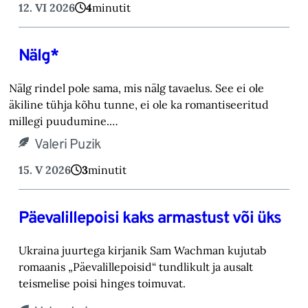
12. VI 2026
4
minutit
Nälg*
Nälg rindel pole sama, mis nälg tavaelus. See ei ole
äkiline tühja kõhu tunne, ei ole ka romantiseeritud
millegi puudumine.…
Valeri Puzik
15. V 2026
3
minutit
Päevalillepoisi kaks armastust või üks
Ukraina juurtega kirjanik Sam Wachman kujutab
romaanis „Päevalillepoisid“ tundlikult ja ausalt
teismelise poisi hinges toimuvat.