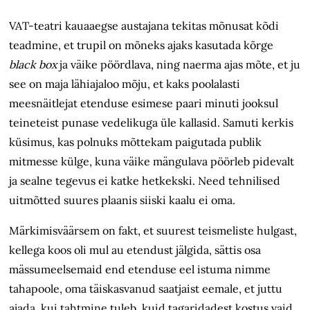
VAT-teatri kauaaegse austajana tekitas mõnusat kõdi
teadmine, et trupil on mõneks ajaks kasutada kõrge
black box
ja väike pöördlava, ning naerma ajas mõte, et ju
see on maja lähiajaloo mõju, et kaks poolalasti
meesnäitlejat etenduse esimese paari minuti jooksul
teineteist punase vedelikuga üle kallasid. Samuti kerkis
küsimus, kas polnuks mõttekam paigutada publik
mitmesse külge, kuna väike mängulava pöörleb pidevalt
ja sealne tegevus ei katke hetkekski. Need tehnilised
uitmõtted suures plaanis siiski kaalu ei oma.
Märkimisväärsem on fakt, et suurest teismeliste hulgast,
kellega koos oli mul au etendust jälgida, sättis osa
mässumeelsemaid end etenduse eel istuma nimme
tahapoole, oma täiskasvanud saatjaist eemale, et juttu
ajada, kui tahtmine tuleb, kuid tagaridadest kostus vaid