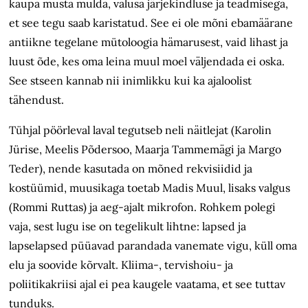
kaupa musta mulda, valusa järjekindluse ja teadmisega,
et see tegu saab karistatud. See ei ole mõni ebamäärane
antiikne tegelane mütoloogia hämarusest, vaid lihast ja
luust õde, kes oma leina muul moel väljendada ei oska.
See stseen kannab nii inimlikku kui ka ajaloolist
tähendust.
Tühjal pöörleval laval tegutseb neli näitlejat (Karolin
Jürise, Meelis Põdersoo, Maarja Tammemägi ja Margo
Teder), nende kasutada on mõned rekvisiidid ja
kostüümid, muusikaga toetab Madis Muul, lisaks valgus
(Rommi Ruttas) ja aeg-ajalt mikrofon. Rohkem polegi
vaja, sest lugu ise on tegelikult lihtne: lapsed ja
lapselapsed püüavad parandada vanemate vigu, küll oma
elu ja soovide kõrvalt. Kliima-, tervishoiu- ja
poliitikakriisi ajal ei pea kaugele vaatama, et see tuttav
tunduks.