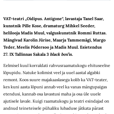
VAT-teatri „Oidipus. Antigone“, lavastaja Tanel Saar,
kunstnik Pille Kose, dramaturg Mihkel Seeder,
helilooja Madis Muul, valguskunstnik Rommi Ruttas.
Mängivad Karolin Jürise, Maarja Tammemägi, Margo
Teder, Meelis Põdersoo ja Madis Muul. Esietendus
27. IX Tallinnas Sakala 3
black box
’is.
Eelmisel kuul korraldati rahvusraamatukogu ehituseelne
lõpupidu. Natuke kolimist veel ja uuel aastal algabki
remont. Koos suure majakaaslasega kolib ka VAT-teater,
kes kuni aasta lõpuni annab veel ka vanas mängupaigas
etendusi, kannab osa lavastusi maha ja osa üle uuele
ajutisele lavale. Kuigi raamatukogu ja teatri esindajad on
andnud teineteisele pühaliku lubaduse jätkata pärast