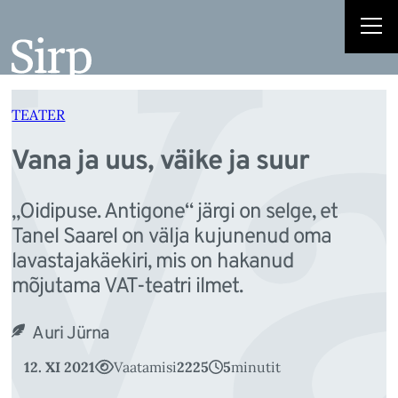
Va
Liigu
sisu
juurde
TEATER
Vana ja uus, väike ja suur
„Oidipuse. Antigone“ järgi on selge, et
Tanel Saarel on välja kujunenud oma
lavastajakäekiri, mis on hakanud
mõjutama VAT-teatri ilmet.
Auri Jürna
12. XI 2021
Vaatamisi
2225
5
minutit