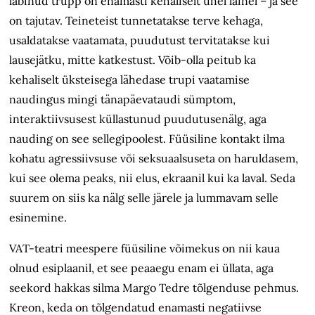
läbinud trupp on enamasti kehaliselt ühel lainel – ja see
on tajutav. Teineteist tunnetatakse terve kehaga,
usaldatakse vaatamata, puudutust tervitatakse kui
lausejätku, mitte katkestust. Võib-olla peitub ka
kehaliselt üksteisega lähedase trupi vaatamise
naudingus mingi tänapäevataudi sümptom,
interaktiivsusest küllastunud puudutusenälg, aga
nauding on see sellegipoolest. Füüsiline kontakt ilma
kohatu agressiivsuse või seksuaalsuseta on haruldasem,
kui see olema peaks, nii elus, ekraanil kui ka laval. Seda
suurem on siis ka nälg selle järele ja lummavam selle
esinemine.
VAT-teatri meespere füüsiline võimekus on nii kaua
olnud esiplaanil, et see peaaegu enam ei üllata, aga
seekord hakkas silma Margo Tedre tõlgenduse pehmus.
Kreon, keda on tõlgendatud enamasti negatiivse