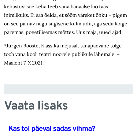
kehastus: soe keha teeb vana banaalse loo taas
inimlikuks. Ei saa öelda, et sõõm värsket õhku – pigem
on see painav nagu sügisene külm udu, aga seda kõige
paremas, poeetilisemas mõttes. Uus maja, uued ajad.
*Jürgen Rooste, Klassika mõjusalt tänapäevane tõlge
toob vana kooli teatri noorele publikule lähemale. –
Maaleht 7. X 2021.
Vaata lisaks
Kas tol päeval sadas vihma?