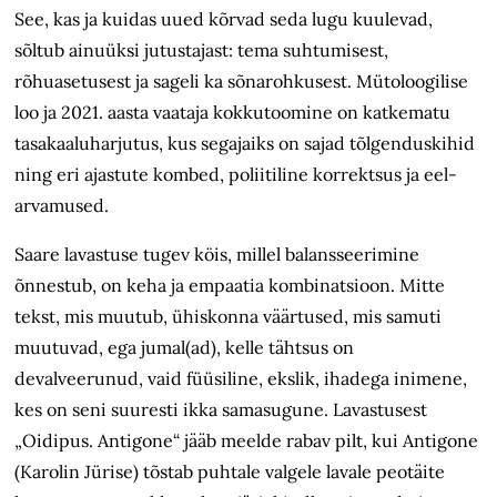
See, kas ja kuidas uued kõrvad seda lugu kuulevad,
sõltub ainuüksi jutustajast: tema suhtumisest,
rõhuasetusest ja sageli ka sõnarohkusest. Mütoloogilise
loo ja 2021. aasta vaataja kokkutoomine on katkematu
tasakaaluharjutus, kus segajaiks on sajad tõlgenduskihid
ning eri ajastute kombed, poliitiline korrektsus ja eel­
arvamused.
Saare lavastuse tugev köis, millel balansseerimine
õnnestub, on keha ja empaatia kombinatsioon. Mitte
tekst, mis muutub, ühiskonna väärtused, mis samuti
muutuvad, ega jumal(ad), kelle tähtsus on
devalveerunud, vaid füüsiline, ekslik, ihadega inimene,
kes on seni suuresti ikka samasugune. Lavastusest
„Oidipus. Antigone“ jääb meelde rabav pilt, kui Antigone
(Karolin Jürise) tõstab puhtale valgele lavale peotäite