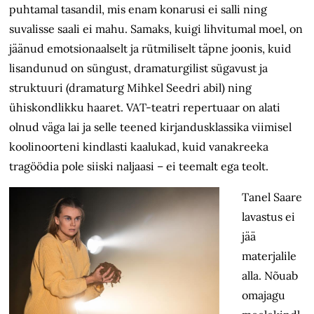
puhtamal tasandil, mis enam konarusi ei salli ning
suvalisse saali ei mahu. Samaks, kuigi lihvitumal moel, on
jäänud emotsionaalselt ja rütmiliselt täpne joonis, kuid
lisandunud on süngust, dramaturgilist sügavust ja
struktuuri (dramaturg Mihkel Seedri abil) ning
ühiskondlikku haaret. VAT-teatri repertuaar on alati
olnud väga lai ja selle teened kirjandusklassika viimisel
koolinoorteni kindlasti kaalukad, kuid vanakreeka
tragöödia pole siiski naljaasi – ei teemalt ega teolt.
Tanel Saare
lavastus ei
jää
materjalile
alla. Nõuab
omajagu