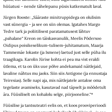
hüüatusi – nende tähelepanu püsis katkematult laval.
Jürgen Rooste: „Sääraste minitruppidega on olulisim
vast sünergia – ja see on siin olemas. Igatahes Margo
Tedre tark ja poliitilisest paratamatusest lähtuv
„pahalane“ Kreon on täiskasvanulik, Meelis Põdersoo
Oidipus poisikeselikum-tulisem-juhitamatum, Maarja
Tammemäe Iokaste (ja Ismene) laetud just selle püha ilu
traagikaga. Karolin Jürise kohta ei pea ma vist eraldi
ütlema, et ta on üks uue põlve andekamaid näitlejaid,
lavaline nähtus mu jaoks. Siin siis Antigone (ja ennustaja
Teiresias). Selle napi aja, mis näitlejatele antakse oma
tegelaste avamiseks, kasutavad nad täpselt ja mõõdetult
ära. Füüsiliselt on kohalolu selge, piirjooneline.“*
Füüsilise ja tantsuteatri eelis on, et koos prooviperioodi