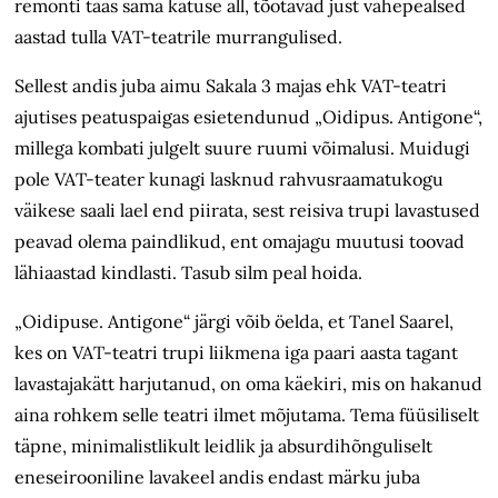
remonti taas sama katuse all, tõotavad just vahepealsed
aastad tulla VAT-teatrile murrangulised.
Sellest andis juba aimu Sakala 3 majas ehk VAT-teatri
ajutises peatuspaigas esietendunud „Oidipus. Antigone“,
millega kombati julgelt suure ruumi võimalusi. Muidugi
pole VAT-teater kunagi lasknud rahvusraamatukogu
väikese saali lael end piirata, sest reisiva trupi lavastused
peavad olema paindlikud, ent omajagu muutusi toovad
lähiaastad kindlasti. Tasub silm peal hoida.
„Oidipuse. Antigone“ järgi võib öelda, et Tanel Saarel,
kes on VAT-teatri trupi liikmena iga paari aasta tagant
lavastajakätt harjutanud, on oma käekiri, mis on hakanud
aina rohkem selle teatri ilmet mõjutama. Tema füüsiliselt
täpne, minimalistlikult leidlik ja absurdihõnguliselt
eneseirooniline lavakeel andis endast märku juba