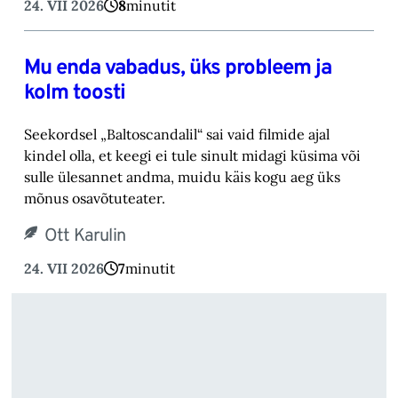
24. VII 2026
8
minutit
Mu enda vabadus, üks probleem ja
kolm toosti
Seekordsel „Baltoscandalil“ sai vaid filmide ajal
kindel olla, et keegi ei tule sinult midagi küsima või
sulle ülesannet andma, muidu käis kogu aeg üks
mõnus osavõtuteater.
Ott Karulin
24. VII 2026
7
minutit