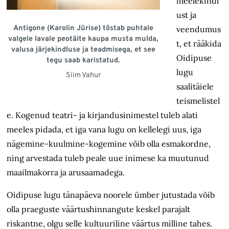
meelekindl
ust ja
Antigone (Karolin Jürise) tõstab puhtale
veendumus
valgele lavale peotäite kaupa musta mulda,
t, et rääkida
valusa järjekindluse ja teadmisega, et see
Oidipuse
tegu saab karistatud.
lugu
Siim Vahur
saalitäiele
teismelistel
e. Kogenud teatri- ja kirjandusinimestel tuleb alati
meeles pidada, et iga vana lugu on kellelegi uus, iga
nägemine-kuulmine-kogemine võib olla esmakordne,
ning arvestada tuleb peale uue inimese ka muutunud
maailma­korra ja arusaamadega.
Oidipuse lugu tänapäeva noorele ümber jutustada võib
olla praeguste väärtushinnangute keskel parajalt
riskantne, olgu selle kultuuriline väärtus milline tahes.