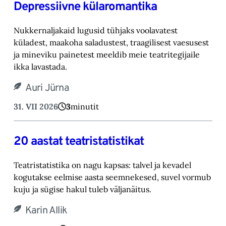
Depressiivne külaromantika
Nukkernaljakaid lugusid tühjaks voolavatest
küladest, maakoha saladustest, traagilisest vaesusest
ja mineviku painetest meeldib meie teatritegijaile
ikka lavastada.
Auri Jürna
31. VII 2026
3
minutit
20 aastat teatristatistikat
Teatristatistika on nagu kapsas: talvel ja kevadel
kogutakse eelmise aasta seemnekesed, suvel vormub
kuju ja sügise hakul tuleb väljanäitus.
Karin Allik