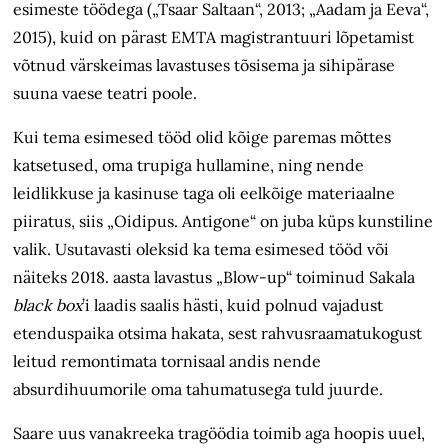
esimeste töödega („Tsaar Saltaan“, 2013; „Aadam ja Eeva“,
2015), kuid on pärast EMTA magistrantuuri lõpetamist
võtnud värskeimas lavastuses tõsisema ja sihipärase
suuna vaese teatri poole.
Kui tema esimesed tööd olid kõige paremas mõttes
katsetused, oma trupiga hullamine, ning nende
leidlikkuse ja kasinuse taga oli eelkõige materiaalne
piiratus, siis „Oidipus. Antigone“ on juba küps kunstiline
valik. Usutavasti oleksid ka tema esimesed tööd või
näiteks 2018. aasta lavastus „Blow-up“ toiminud Sakala
black box
’i laadis saalis hästi, kuid polnud vajadust
etenduspaika otsima hakata, sest rahvusraamatukogust
leitud remontimata tornisaal andis nende
absurdihuumorile oma tahumatusega tuld juurde.
Saare uus vanakreeka tragöödia toimib aga hoopis uuel,