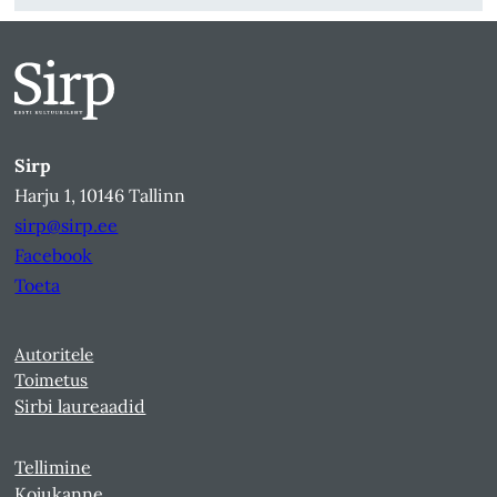
Sirp
Harju 1, 10146 Tallinn
sirp@sirp.ee
Facebook
Toeta
Autoritele
Toimetus
Sirbi laureaadid
Tellimine
Kojukanne