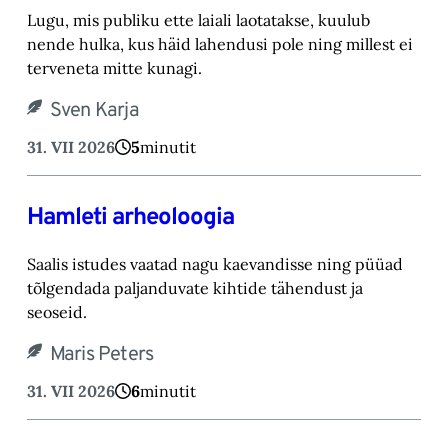
Lugu, mis publiku ette laiali laotatakse, kuulub
nende hulka, kus häid lahendusi pole ning millest ei
terveneta mitte kunagi.
Sven Karja
31. VII 2026
5
minutit
Hamleti arheoloogia
Saalis istudes vaatad nagu kaevandisse ning püüad
tõlgendada paljanduvate kihtide tähendust ja
seoseid.
Maris Peters
31. VII 2026
6
minutit