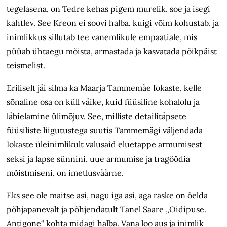
tegelasena, on Tedre kehas pigem murelik, soe ja isegi
kahtlev. See Kreon ei soovi halba, kuigi võim kohustab, ja
inimlikkus sillutab tee vanemlikule empaatiale, mis
püüab ühtaegu mõista, armastada ja kasvatada põikpäist
teismelist.
Eriliselt jäi silma ka Maarja Tammemäe Iokaste, kelle
sõnaline osa on küll väike, kuid füüsiline kohalolu ja
läbielamine ülimõjuv. See, milliste detailitäpsete
füüsiliste liigutustega suutis Tamme­mägi väljendada
Iokaste üleinimlikult valusaid eluetappe armumisest
seksi ja lapse sünnini, uue armumise ja tragöödia
mõistmiseni, on imetlusväärne.
Eks see ole maitse asi, nagu iga asi, aga raske on öelda
põhjapanevalt ja põhjendatult Tanel Saare „Oidipuse.
Antigone“ kohta midagi halba. Vana loo aus ja inimlik