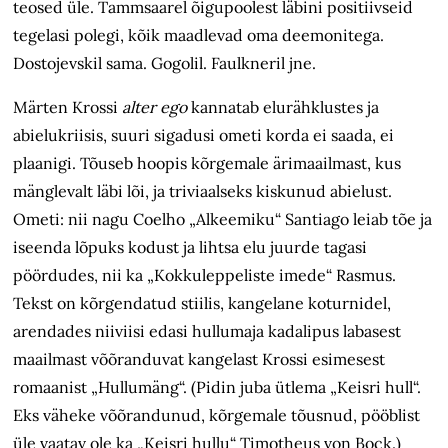
teosed üle. Tammsaarel õigupoolest läbini positiivseid
tegelasi polegi, kõik maadlevad oma deemonitega.
Dostojevskil sama. Gogolil. Faulkneril jne.
Märten Krossi
alter ego
kannatab elurähklustes ja
abielukriisis, suuri sigadusi ometi korda ei saada, ei
plaanigi. Tõuseb hoopis kõrgemale ärimaailmast, kus
mänglevalt läbi lõi, ja triviaalseks kiskunud abielust.
Ometi: nii nagu Coelho „Alkeemiku“ Santiago leiab tõe ja
iseenda lõpuks kodust ja lihtsa elu juurde tagasi
pöördudes, nii ka „Kokkuleppeliste imede“ Rasmus.
Tekst on kõrgendatud stiilis, kangelane koturnidel,
arendades niiviisi edasi hullumaja kadalipus labasest
maailmast võõranduvat kangelast Krossi esimesest
romaanist „Hullumäng“. (Pidin juba ütlema „Keisri hull“.
Eks väheke võõrandunud, kõrgemale tõusnud, pööblist
üle vaatav ole ka „Keisri hullu“ Timotheus von Bock.)