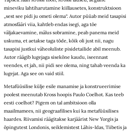
mineviku lahtiharutamine kiillausetes, konstruktsioon
„sest see pidi ju ometi olema“. Autor püüab meid tasapisi
atmosfääri viia, kahtleb endas isegi, aga tõe
väljakaevamine, mälus sobramine, peab panema meid
uskuma, et aetakse taga tõde, kõik oli just nii, nagu
tasapisi justkui väheoluliste pisidetailide abil meenub.
Autor räägib lugejaga sisekõne kaudu, iseennast
veendes, et jah, nii pidi see olema, ning tahab veenda ka
lugejat. Aga see on vaid stiil.
Metafüüsilise külje esile manamise ja konstrueerimise
poolest meenutab Kross hoopis Paulo Coelhot. Kas teeb
eesti coelhot? Pigem on tal ambitsioon olla
maailmamees, nii geograafilises kui ka metafüüsilises
haardes. Riivamisi räägitakse karjäärist New Yorgis ja
õpingutest Londonis, seiklemistest Lähis-Idas, Tiibetis ja