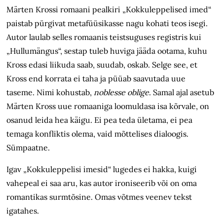
Märten Krossi romaani pealkiri „Kokkuleppelised imed“
paistab pürgivat metafüüsikasse nagu kohati teos isegi.
Autor laulab selles romaanis teistsuguses registris kui
„Hullumängus“, sestap tuleb huviga jääda ootama, kuhu
Kross edasi liikuda saab, suudab, oskab. Selge see, et
Kross end korrata ei taha ja püüab saavutada uue
taseme. Nimi kohustab,
noblesse oblige
. Samal ajal asetub
Märten Kross uue romaaniga loomuldasa isa kõrvale, on
osanud leida hea käigu. Ei pea teda ületama, ei pea
temaga kon­fliktis olema, vaid mõttelises dialoogis.
Sümpaatne.
Igav „Kokkuleppelisi imesid“ lugedes ei hakka, kuigi
vahepeal ei saa aru, kas autor ironiseerib või on oma
romantikas surmtõsine. Omas võtmes veenev tekst
igatahes.