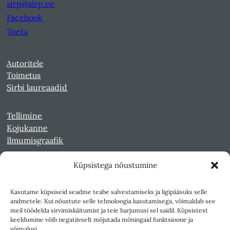
sirp@sirp.ee
Facebook
Toeta
Autoritele
Toimetus
Sirbi laureaadid
Tellimine
Kojukanne
Ilmumisgraafik
Küpsistega nõustumine
Veebiarhiiv
Sirp pdf-failidena Digaris
Kasutame küpsiseid seadme teabe salvestamiseks ja ligipääsuks selle
Kultuurileht 1994-1997
andmetele. Kui nõustute selle tehnoloogia kasutamisega, võimaldab see
Reede 1989-1990
meil töödelda sirvimiskäitumist ja teie harjumusi sel saidil. Küpsistest
Sirp ja Vasar 1940-1989
keeldumine võib negatiivselt mõjutada mõningaid funktsioone ja
võimalusi.