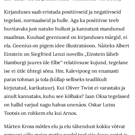
Kirjanduses saab eristada positiivseid ja negatiivseid
tegelasi, normaalseid ja hulle. Aga ka positiivse teeb
huvitavaks just natuke hullust ja kannatust mandunud
maailmas. Kuulsad geeniused on kirjanduses märgid, ei
ela. Geenius on pigem idee illustratsioon. Näiteks Albert
Einstein on Siegfried Lenzi novellis „Einstein läheb
Hamburgi juures üle Elbe“ relatiivsuse kujund, tegelane
ise ei ütle ühtegi sõna. Hm, Kalevipoeg on enamasti
paras tohman ja tola (küllap selliseks teadlikult
kirjutatud, karikatuur). Kui Oliver Twist ei varastaks ja
ainult kannataks, kuhu see kõlbaks? Jaan Oksa tegelased
on hallid varjud nagu halvas unenäos. Oskar Lutsu
Tootsis on rohkem elu kui Arnos.
Märten Kross mõtles elu ja elu tähendust kokku võtvat
romaani välja maise matka poolel teel viis-kuus aastat ja