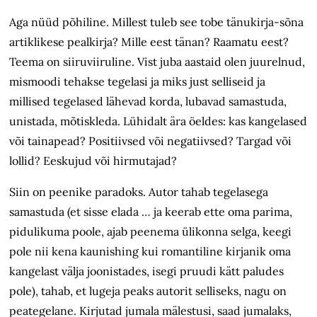
Aga nüüd põhiline. Millest tuleb see tobe tänukirja-sõna
artiklikese pealkirja? Mille eest tänan? Raamatu eest?
Teema on siiruviiruline. Vist juba aastaid olen juurelnud,
mismoodi tehakse tegelasi ja miks just selliseid ja
millised tegelased lähevad korda, lubavad samastuda,
unistada, mõtiskleda. Lühidalt ära öeldes: kas kangelased
või tainapead? Positiivsed või negatiivsed? Targad või
lollid? Eeskujud või hirmutajad?
Siin on peenike paradoks. Autor tahab tegelasega
samastuda (et sisse elada … ja keerab ette oma parima,
pidulikuma poole, ajab peenema ülikonna selga, keegi
pole nii kena kaunishing kui romantiline kirjanik oma
kangelast välja joonistades, isegi pruudi kätt paludes
pole), tahab, et lugeja peaks autorit selliseks, nagu on
peategelane. Kirjutad jumala mälestusi, saad jumalaks,