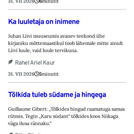
31. VII 2026
6
minutit
Ka luuletaja on inimene
Juhan Liivi muuseumis avanev teekond ühe
kirjaniku mõttemaastikul toob lähemale mitte ainult
Liivi luule, vaid luule tervikuna.
Rahel Ariel Kaur
31. VII 2026
5
minutit
Tõlkida tuleb südame ja hingega
Guillaume Gibert: „Tõlkides hingad raamatuga samas
rütmis. Tegin „Karu südant“ tõlkides koos Niikaga
väga ilusa rännaku.“