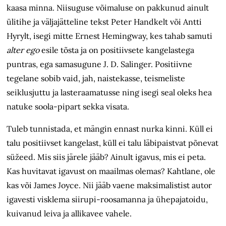
kaasa minna. Niisuguse võimaluse on pakkunud ainult
ülitihe ja väljajätteline tekst Peter Handkelt või Antti
Hyrylt, isegi mitte Ernest Hemingway, kes tahab samuti
alter ego
esile tõsta ja on positiivsete kangelastega
puntras, ega samasugune J. D. Salinger. Positiivne
tegelane sobib vaid, jah, naistekasse, teismeliste
seiklusjuttu ja lasteraamatusse ning isegi seal oleks hea
natuke soola-pipart sekka visata.
Tuleb tunnistada, et mängin ennast nurka kinni. Küll ei
talu positiivset kangelast, küll ei talu läbipaistvat põnevat
süžeed. Mis siis järele jääb? Ainult igavus, mis ei peta.
Kas huvitavat igavust on maailmas olemas? Kahtlane, ole
kas või James Joyce. Nii jääb vaene maksimalistist autor
igavesti visklema siirupi-roosamanna ja ühepajatoidu,
kuivanud leiva ja allikavee vahele.