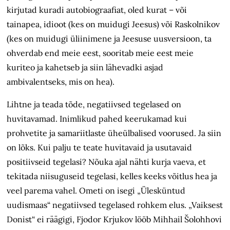
kirjutad kuradi autobiograafiat, oled kurat – või
tainapea, idioot (kes on muidugi Jeesus) või Raskolnikov
(kes on muidugi üliinimene ja Jeesuse uusversioon, ta
ohverdab end meie eest, sooritab meie eest meie
kuriteo ja kahetseb ja siin lähevadki asjad
ambivalentseks, mis on hea).
Lihtne ja teada tõde, negatiivsed tegelased on
huvitavamad. Inimlikud pahed keerukamad kui
prohvetite ja samariitlaste üheülbalised voorused. Ja siin
on lõks. Kui palju te teate huvitavaid ja usutavaid
positiivseid tegelasi? Nõuka ajal nähti kurja vaeva, et
tekitada niisuguseid tegelasi, kelles keeks võitlus hea ja
veel parema vahel. Ometi on isegi „Ülesküntud
uudismaas“ negatiivsed tegelased rohkem elus. „Vaiksest
Donist“ ei räägigi, Fjodor Krjukov lööb Mihhail Šolohhovi