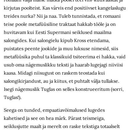
kirjutas poolteist. Kas värvis end positiivset kangelaslugu
treides nurka? Nii ja naa. Tuleb tunnistada, et romaani
teise poole metafüüsiline traktaat hakkab tööle ja on
huvitavam kui Eesti Supermani seiklused maailma
salongides. Kui salongielu kipub Kross etendama,
puistates peente jookide ja muu luksuse nimesid, siis
metafüüsika puhul ta klassikuid tsiteerima ei hakka, vaid
usub oma nägemuslikku teksti ja haarab lugejagi niiviisi
kaasa. Midagi niisugust on raskem teostada kui
salongikirjandust, au ja kiitus, et puhtalt välja tullakse.
Isegi nägemuslik Tuglas on selles konstrueeritum (sorri,
Tuglas!).
Seega on tunded, empaatiavõimalused lugedes
kahetised ja see on hea märk. Pärast teismeiga,
seiklusjutte maalt ja merelt on raske tekstiga totaalselt