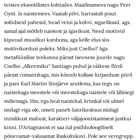
teistes eksootilistes kohtades. Maailmamees nagu Peer
Gynt. Ja naistemees. Vaatab pilvi, harrastab pisut
soliidseid pahesid, head veini ja kohvi, sigarillosid, aga
samal ajal mõtleb naistest ja igavikust. Need motiivid
kipuvad muudkui korduma, aga kelle elus siis
motiivikordusi poleks. Miks just Coelho? Aga
metafüüsilise teekonna pärast iseenese juurde nagu
Coelho „Alkeemiku“ Santiago puhul ja väikese flirdi
pärast romantikaga, mis kõnnib kollase kirjanduse piiril
ja pani Karl Martin Sinijärve arutlema, kas tegu on
naistekaga meestele või meestekaga naistele või läbisegi
mõlemaga. Hm, ega heal naistekal, krimkal või ulmel
midagi viga ole, ometi paneb žanrikesksus midagi
inimlikust mahust, karakteri väljajoonistamisest justkui
kinni, D’Artagnanist ei saa iial psühholoogiliselt
põnevamat-valusamat Raskolnikovi. Pole see veregrupp.