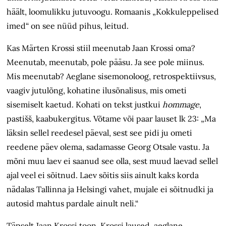
häält, loomulikku jutuvoogu. Romaanis „Kokkuleppelised
imed“ on see nüüd pihus, leitud.
Kas Märten Krossi stiil meenutab Jaan Krossi oma?
Meenutab, meenutab, pole pääsu. Ja see pole miinus.
Mis meenutab? Aeglane sisemonoloog, retro­spektiivsus,
vaagiv jutulõng, kohatine ilusõnalisus, mis ometi
sisemiselt kaetud. Kohati on tekst justkui
hommage
,
pastišš, kaabukergitus. Võtame või paar lauset lk 23: „Ma
läksin sellel reedesel päeval, sest see pidi ju ometi
reedene päev olema, sadamasse Georg Otsale vastu. Ja
mõni muu laev ei saanud see olla, sest muud laevad sellel
ajal veel ei sõitnud. Laev sõitis siis ainult kaks korda
nädalas Tallinna ja Helsingi vahet, mujale ei sõitnudki ja
autosid mahtus pardale ainult neli.“
Täpselt Jaan Krossi toon, Krossi laused, aeglane