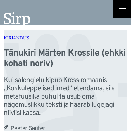
ä
Liigu
sisu
juurde
KIRJANDUS
Tänukiri Märten Krossile (ehkki
kohati noriv)
Kui salongielu kipub Kross romaanis
„Kokkuleppelised imed“ etendama, siis
metafüüsika puhul ta usub oma
nägemuslikku teksti ja haarab lugejagi
niiviisi kaasa.
Peeter Sauter