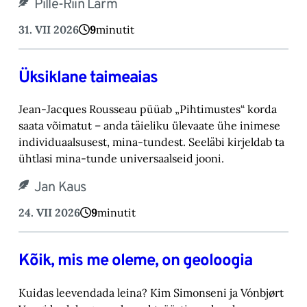
Pille-Riin Larm
31. VII 2026
9
minutit
Üksiklane taimeaias
Jean-Jacques Rousseau püüab „Pihtimustes“ korda
saata võimatut – anda täieliku ülevaate ühe inimese
individuaalsusest, mina-tundest. Seeläbi kirjeldab ta
ühtlasi mina-tunde universaalseid jooni.
Jan Kaus
24. VII 2026
9
minutit
Kõik, mis me oleme, on geoloogia
Kuidas leevendada leina? Kim Simonseni ja Vónbjørt