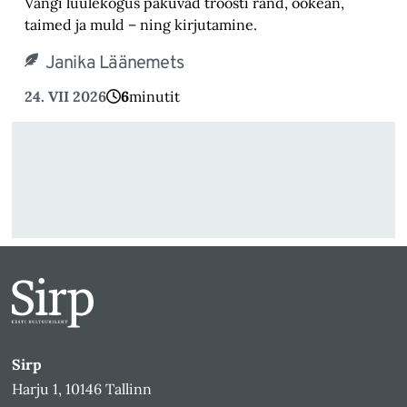
Vangi luulekogus pakuvad tröösti rand, ookean,
taimed ja muld – ning kirjutamine.
Janika Läänemets
24. VII 2026
6
minutit
Sirp
Harju 1, 10146 Tallinn