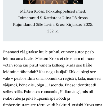
Märten Kross, Kokkuleppelised imed.
Toimetanud S. Rattiste ja Riina Põldroos.
Kujundanud Sille Lavin. Kross Kirjastus, 2025.
282 lk.
Enamasti räägitakse luule puhul, et noor autor peab
leidma oma hääle. Märten Kross ei ole enam nii noor,
võtan sõna kui pisut vanem kolleeg. Mida see hääle
leidmine tähendab? Kas nagu lauljal? Ehk ei olegi see
vale – peab leidma oma loomuliku registri, kõla, maneeri,
väljundi, kõneviisi, olgu … iseenda. Enese identiteedi
selles rollis. Esimeses romaanis „Hullumäng“, mis oli
ivake rabe ja pika küpsemisperioodi ja
ümberkirjutamiste tõttu veidi hakitud, otsiski Kross oma