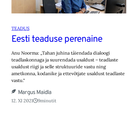
TEADUS
Eesti teaduse perenaine
Anu Noorma: „Tahan juhina täiendada dialoogi
teadlaskonnaga ja suurendada usaldust – teadlaste
usaldust riigi ja selle struktuuride vastu ning
ametkonna, kodanike ja ettevõtjate usaldust teadlaste
vastu.“
Margus Maidla
12. XI 2021
9
minutit