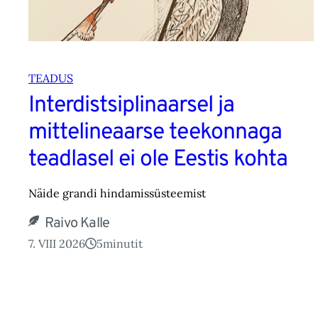
TEADUS
Interdistsiplinaarsel ja
mittelineaarse teekonnaga
teadlasel ei ole Eestis kohta
Näide grandi hindamissüsteemist
Raivo Kalle
7. VIII 2026
5
minutit