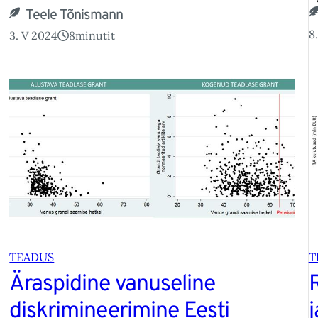
Teele Tõnismann
8.
3. V 2024
8
minutit
TEADUS
T
Äraspidine vanuseline
diskrimineerimine Eesti