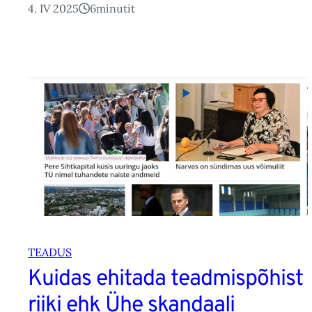
4. IV 2025
6
minutit
TEADUS
Kuidas ehitada teadmispõhist
riiki ehk Ühe skandaali