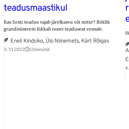
teadusmaastikul
r
Kas Eesti teadus vajab järelkasvu või mitte? Riiklik
grandisüsteem lükkab noori teadusest eemale.
S
Eneli Kindsiko, Ülo Niinemets, Kärt Rõigas
3. VI 2022
12
minutit
A
E
4.