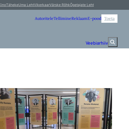
Kino
Täheke
Uma Leht
Vikerkaar
Värske Rõhk
Õpetajate Leht
Autoritele
Tellimine
Reklaam
E-pood
Toeta
Veebiarhiiv