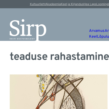
Kultuurileht
Akadeemia
Keel ja Kirjandus
Hea Laps
Looming
Arvamus
Ar
Keel
Lõpul
teaduse rahastamine