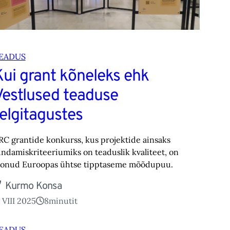
EADUS
Kui grant kõneleks ehk
Vestlused teaduse
telgitagustes
RC grantide konkurss, kus projektide ainsaks
indamiskriteeriumiks on teaduslik kvaliteet, on
oonud Euroopas ühtse tipptaseme mõõdupuu.
Kurmo Konsa
. VIII 2025
8
minutit
EADUS