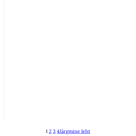
1
2
3
4
Järgmine leht