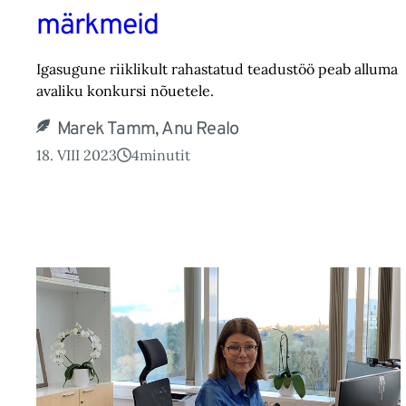
märkmeid
Igasugune riiklikult rahastatud teadustöö peab alluma
avaliku konkursi nõuetele.
Marek Tamm, Anu Realo
18. VIII 2023
4
minutit