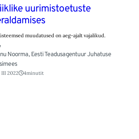
iiklike uurimistoetuste
eraldamises
üsteemsed muudatused on aeg-ajalt vajalikud.
nu Noorma, Eesti Teadusagentuur Juhatuse
simees
 III 2022
4
minutit