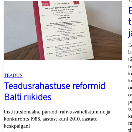
t
j
E
l
t
t
k
TEADUS
k
Teadusrahastuse reformid
o
o
Balti riikides
p
t
Institutsionaalne pärand, rahvusvahelistumine ja
k
konkurents 1988. aastast kuni 2010. aastate
m
keskpaigani
t