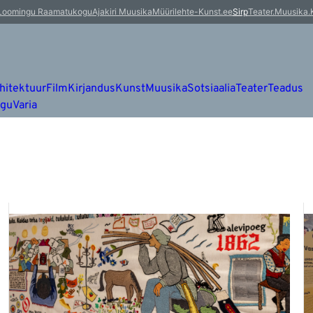
Loomingu Raamatukogu
Ajakiri Muusika
Müürileht
e-Kunst.ee
Sirp
Teater.Muusika.
hitektuur
Film
Kirjandus
Kunst
Muusika
Sotsiaalia
Teater
Teadus
ugu
Varia