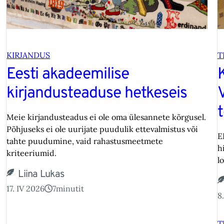
KIRJANDUS
T
Eesti akadeemilise
kirjandusteaduse hetkeseis
Meie kirjandusteadus ei ole oma ülesannete kõrgusel.
Põhjuseks ei ole uurijate puudulik ettevalmistus või
E
tahte puudumine, vaid rahastusmeetmete
h
kriteeriumid.
l
Liina Lukas
17. IV 2026
7
minutit
8
T