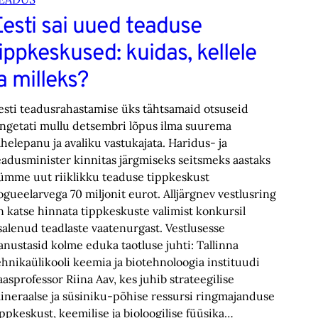
Eesti sai uued teaduse
ippkeskused: kuidas, kellele
a milleks?
esti teadusrahastamise üks tähtsamaid otsuseid
angetati mullu detsembri lõpus ilma suurema
ähelepanu ja avaliku vastukajata. Haridus- ja
eadusminister kinnitas järgmiseks seitsmeks aastaks
ümme uut riiklikku teaduse tippkeskust
ogueelarvega 70 miljonit eurot. Alljärgnev vestlus­ring
n katse hinnata tippkeskuste valimist konkursil
salenud teadlaste vaatenurgast. Vestlusesse
anustasid kolme eduka taotluse juhti: Tallinna
ehnikaülikooli keemia ja biotehnoloogia instituudi
aasprofessor Riina Aav, kes juhib strateegilise
ineraalse ja süsiniku-põhise ressursi ringmajanduse
ippkeskust, keemilise ja bioloogilise füüsika…