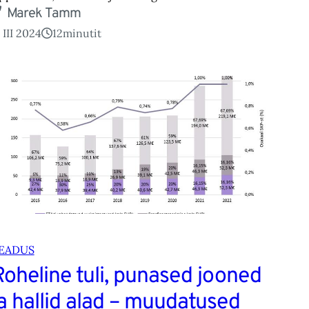
Marek Tamm
 III 2024
12
minutit
EADUS
Roheline tuli, punased jooned
ja hallid alad – muudatused