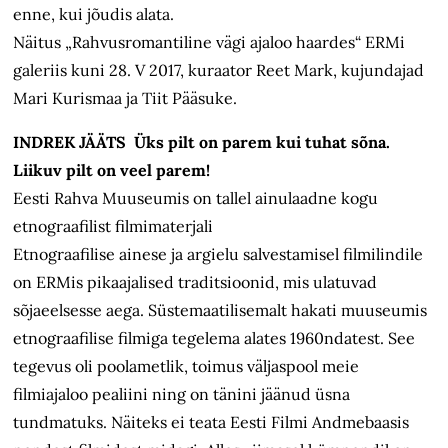
enne, kui jõudis alata.
Näitus „Rahvusromantiline vägi ajaloo haardes“ ERMi
galeriis kuni 28. V 2017, kuraator Reet Mark, kujundajad
Mari Kurismaa ja Tiit Pääsuke.
INDREK JÄÄTS Üks pilt on parem kui tuhat sõna.
Liikuv pilt on veel parem!
Eesti Rahva Muuseumis on tallel ainulaadne kogu
etnograafilist filmimaterjali
Etnograafilise ainese ja argielu salvestamisel filmilindile
on ERMis pikaajalised traditsioonid, mis ulatuvad
sõjaeelsesse aega. Süstemaatilisemalt hakati muuseumis
etnograafilise filmiga tegelema alates 1960ndatest. See
tegevus oli poolametlik, toimus väljaspool meie
filmiajaloo pealiini ning on tänini jäänud üsna
tundmatuks. Näiteks ei teata Eesti Filmi Andmebaasis