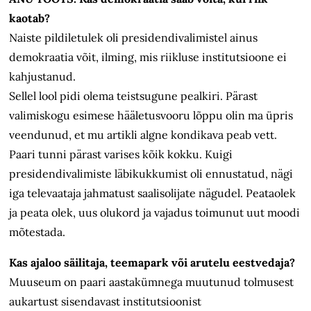
kaotab?
Naiste pildiletulek oli presidendivalimistel ainus
demokraatia võit, ilming, mis riikluse institutsioone ei
kahjustanud.
Sellel lool pidi olema teistsugune pealkiri. Pärast
valimiskogu esimese hääletusvooru lõppu olin ma üpris
veendunud, et mu artikli algne kondikava peab vett.
Paari tunni pärast varises kõik kokku. Kuigi
presidendivalimiste läbikukkumist oli ennustatud, nägi
iga televaataja jahmatust saalisolijate nägudel. Peataolek
ja peata olek, uus olukord ja vajadus toimunut uut moodi
mõtestada.
Kas ajaloo säilitaja, teemapark või arutelu eestvedaja?
Muuseum on paari aastakümnega muutunud tolmusest
aukartust sisendavast institutsioonist