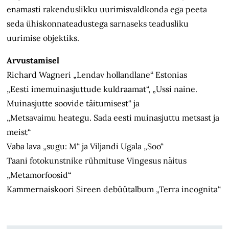
enamasti rakenduslikku uurimisvaldkonda ega peeta
seda ühiskonnateadustega sarnaseks teadusliku
uurimise objektiks.
Arvustamisel
Richard Wagneri „Lendav hollandlane“ Estonias
„Eesti imemuinasjuttude kuldraamat“, „Ussi naine.
Muinasjutte soovide täitumisest“ ja
„Metsavaimu heategu. Sada eesti muinasjuttu metsast ja
meist“
Vaba lava „sugu: M“ ja Viljandi Ugala „Soo“
Taani fotokunstnike rühmituse Vingesus näitus
„Metamorfoosid“
Kammernaiskoori Sireen debüütalbum „Terra incognita“