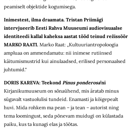
peamiselt objektide kogumisega.
Inimestest, ilma draamata. Tristan Priimägi
intervjueerib Eesti Rahva Muuseumi audiovisuaalse
identiteedi kallal kaheksa aastat tööd teinud režissöör
MARKO RAATI.
Marko Raat: „Kultuuriantropoloogia
ampluaa on ammendamatu: nii inimese rutiinsed
käitumismustrid kui ainulaadsed, erilised personaalsed
juhtumid.“
DORIS KAREVA: Teekond
Pinus ponderosa
’ni
Kirjanikumuuseum on sõnaühend, mis äratab minus
sügavalt vastuolulisi tundeid. Enamasti ja kõigepealt
huvi. Mida rohkem ma pean – ja tean – autorist ning
tema loomingust, seda põnevam muidugi on külastada
paiku, kus ta kunagi elas ja töötas.