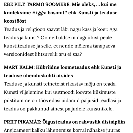
EBE PILT, TARMO SOOMERE: Mis oleks, … kui me
kuuleksime Higgsi bosonit? ehk Kunsti ja teaduse
koostööst
Teadus ja religioon saavat läbi nagu kass ja koer. Aga
teadus ja kunst? On neil üldse midagi ühist peale
kunstiteaduse ja selle, et nende mõlema tänapäeva
versioonidest lihtsurelik aru ei saa?
MART KALM: Hübriidne loometeadus ehk Kunsti ja
teaduse ühenduskohti otsides
Teaduse ja kunsti teineteist rikastav mõju on teada.
Kunsti viljelemine kui uutmoodi loovate küsimuste
püstitamine on töös edasi aidanud paljusid teadlasi ja
teadus on pakkunud ainest paljudele kunstnikele.
PRIIT PIKAMÄE: Õigusteadus on rahvuslik distsipliin
Angloameerikaliku lähenemise korral nähakse juuras