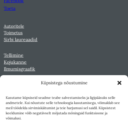
Facebook
Toeta
Autoritele
Toimetus
Sirbi laureaadid
Tellimine
Kojukanne
Ilmumisgraafik
Küpsistega nõustumine
Veebiarhiiv
Sirp pdf-failidena Digaris
Kasutame küpsiseid seadme teabe salvestamiseks ja ligipääsuks selle
Kultuurileht 1994-1997
andmetele. Kui nõustute selle tehnoloogia kasutamisega, võimaldab see
Reede 1989-1990
meil töödelda sirvimiskäitumist ja teie harjumusi sel saidil. Küpsistest
Sirp ja Vasar 1940-1989
keeldumine võib negatiivselt mõjutada mõningaid funktsioone ja
võimalusi.
Ligipääsetavus