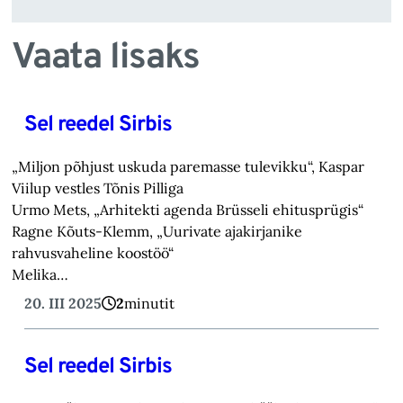
Vaata lisaks
Sel reedel Sirbis
„Miljon põhjust uskuda paremasse tulevikku“, Kaspar
Viilup vestles Tõnis Pilliga
Urmo Mets, „Arhitekti agenda Brüsseli ehitusprügis“
Ragne Kõuts-Klemm, „Uurivate ajakirjanike
rahvusvaheline koostöö“
Melika…
20. III 2025
2
minutit
Sel reedel Sirbis