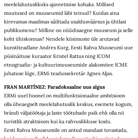
meelelahutuslikuks ajaveetmise kohaks. Millised
muutused on muuseumid läbi teinud? Kuidas aina
kirevamas maailmas säilitada usaldusväärsus ja ühtlasi
publikumenu? Milline on nüüdisaegne muuseum ja selle
koht ühiskonnas? Nendele küsimuste üle arutavad
kunstiteadlane Andres Kurg, Eesti Rahva Muuseumi uue
püsinäituse kuraator Kristel Rattus ning ICOM
etnograafia- ja kultuurimuuseumide alakomitee ICME
juhatuse liige, ERMi teadussekretär Agnes Aljas.
FRAN MARTÍNEZ: Paradoksaalne uus algus
ERMi uuel hoonel on multifunktsionaalne ambitsioon
olla üheaegselt meelelahutuslik keskus, esemete kogum,
brändi väljatöötaja ja laste töötubade paik ehk olla nii
turistlik atraktsioon kui ka rahvuslikkuse kodu.
Eesti Rahva Muuseumile on antud mandaat tuvastada,