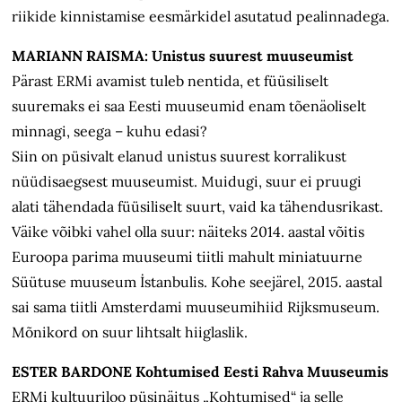
riikide kinnistamise eesmärkidel asutatud pealinnadega.
MARIANN RAISMA: Unistus suurest muuseumist
Pärast ERMi avamist tuleb nentida, et füüsiliselt
suuremaks ei saa Eesti muuseumid enam tõenäoliselt
minnagi, seega – kuhu edasi?
Siin on püsivalt elanud unistus suurest korralikust
nüüdisaegsest muuseumist. Muidugi, suur ei pruugi
alati tähendada füüsiliselt suurt, vaid ka tähendusrikast.
Väike võibki vahel olla suur: näiteks 2014. aastal võitis
Euroopa parima muuseumi tiitli mahult miniatuurne
Süütuse muuseum İstanbulis. Kohe seejärel, 2015. aastal
sai sama tiitli Amsterdami muuseumihiid Rijksmuseum.
Mõnikord on suur lihtsalt hiiglaslik.
ESTER BARDONE Kohtumised Eesti Rahva Muuseumis
ERMi kultuuriloo püsinäitus „Kohtumised“ ja selle