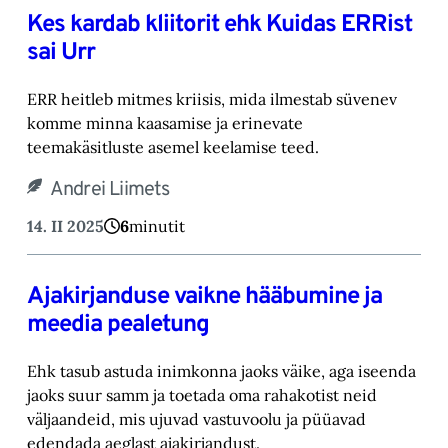
Kes kardab kliitorit ehk Kuidas ERRist
sai Urr
ERR heitleb mitmes kriisis, mida ilmestab süvenev
komme minna kaasamise ja erinevate
teemakäsitluste asemel keelamise teed.
Andrei Liimets
14. II 2025
6
minutit
Ajakirjanduse vaikne hääbumine ja
meedia pealetung
Ehk tasub astuda inimkonna jaoks väike, aga iseenda
jaoks suur samm ja toetada oma rahakotist neid
väljaandeid, mis ujuvad vastuvoolu ja püüavad
edendada aeglast ajakirjandust.