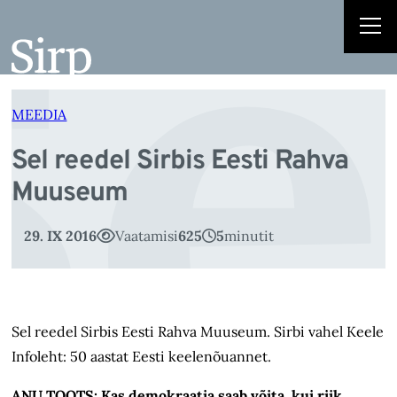
Se
Liigu
sisu
juurde
MEEDIA
Sel reedel Sirbis Eesti Rahva
Muuseum
29. IX 2016
Vaatamisi
625
5
minutit
Sel reedel Sirbis Eesti Rahva Muuseum. Sirbi vahel Keele
Infoleht: 50 aastat Eesti keelenõuannet.
ANU TOOTS: Kas demokraatia saab võita, kui riik