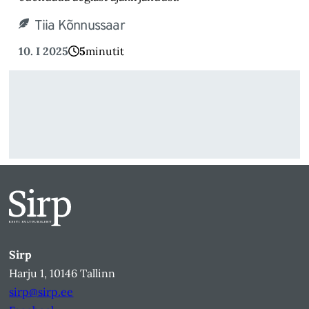
Tiia Kõnnussaar
10. I 2025
5
minutit
Sirp
Harju 1, 10146 Tallinn
sirp@sirp.ee