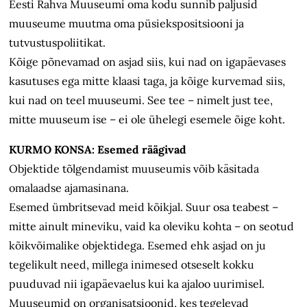
Eesti Rahva Muuseumi oma kodu sunnib paljusid
muuseume muutma oma püsiekspositsiooni ja
tutvustuspoliitikat.
Kõige põnevamad on asjad siis, kui nad on igapäevases
kasutuses ega mitte klaasi taga, ja kõige kurvemad siis,
kui nad on teel muuseumi. See tee – nimelt just tee,
mitte muuseum ise – ei ole ühelegi esemele õige koht.
KURMO KONSA: Esemed räägivad
Objektide tõlgendamist muuseumis võib käsitada
omalaadse ajamasinana.
Esemed ümbritsevad meid kõikjal. Suur osa teabest –
mitte ainult mineviku, vaid ka oleviku kohta – on seotud
kõikvõimalike objektidega. Esemed ehk asjad on ju
tegelikult need, millega inimesed otseselt kokku
puuduvad nii igapäevaelus kui ka ajaloo uurimisel.
Muuseumid on organisatsioonid, kes tegelevad