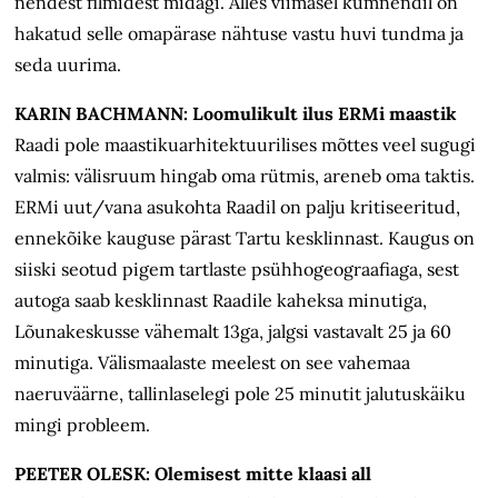
nendest filmidest midagi. Alles viimasel kümnendil on
hakatud selle omapärase nähtuse vastu huvi tundma ja
seda uurima.
KARIN BACHMANN: Loomulikult ilus ERMi maastik
Raadi pole maastikuarhitektuurilises mõttes veel sugugi
valmis: välisruum hingab oma rütmis, areneb oma taktis.
ERMi uut/vana asukohta Raadil on palju kritiseeritud,
ennekõike kauguse pärast Tartu kesklinnast. Kaugus on
siiski seotud pigem tartlaste psühhogeograafiaga, sest
autoga saab kesklinnast Raadile kaheksa minutiga,
Lõunakeskusse vähemalt 13ga, jalgsi vastavalt 25 ja 60
minutiga. Välismaalaste meelest on see vahemaa
naeruväärne, tallinlaselegi pole 25 minutit jalutuskäiku
mingi probleem.
PEETER OLESK: Olemisest mitte klaasi all