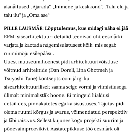
alanäitused „Ajarada“, „Inimene ja keskkond“, „Talu elu ja
talu ilu“ ja „Oma ase“
PILLE LAUSMÄE: Lõpptulemus, kus midagi näha ei jää
ERMi sisearhitektuuri detailid teenivad üht eesmärki:
varjata ja kaotada nägemisulatusest kõik, mis segab
ruumimõju esilepääsu.
Uuest muuseumihoonest pidi arhitektuurivõistluse
võitnud arhitektide (Dan Dorell, Lina Ghotmeh ja
Tsuyoshi Tane) kontseptsiooni järgi ka
sisearhitektuuriliselt saama selge vormi ja viimistlusega
ülimalt minimalistlik hoone. Ei mingeid liialdusi
detailides, pinnakatetes ega ka sisustuses. Tajutav pidi
olema ruumi kõrgus ja avarus, võimendatud perspektiiv
ja läbipaistvus. Sellest kujunes kogu projekti suurim ja
põnevaimproovikivi. Aastatepikkuse töö eesmärk oli