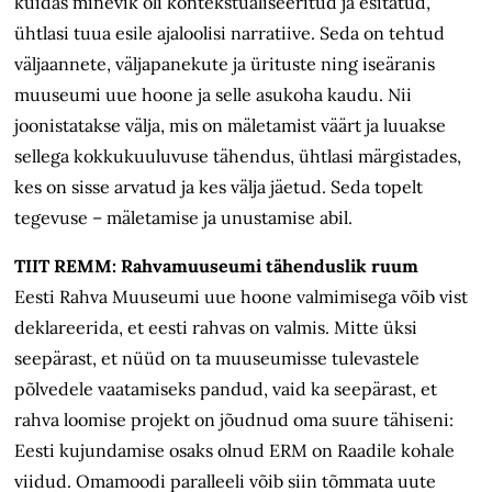
kuidas minevik oli kontekstualiseeritud ja esitatud,
ühtlasi tuua esile ajaloolisi narratiive. Seda on tehtud
väljaannete, väljapanekute ja ürituste ning iseäranis
muuseumi uue hoone ja selle asukoha kaudu. Nii
joonistatakse välja, mis on mäletamist väärt ja luuakse
sellega kokkukuuluvuse tähendus, ühtlasi märgistades,
kes on sisse arvatud ja kes välja jäetud. Seda topelt
tegevuse – mäletamise ja unustamise abil.
TIIT REMM: Rahvamuuseumi tähenduslik ruum
Eesti Rahva Muuseumi uue hoone valmimisega võib vist
deklareerida, et eesti rahvas on valmis. Mitte üksi
seepärast, et nüüd on ta muuseumisse tulevastele
põlvedele vaatamiseks pandud, vaid ka seepärast, et
rahva loomise projekt on jõudnud oma suure tähiseni:
Eesti kujundamise osaks olnud ERM on Raadile kohale
viidud. Omamoodi paralleeli võib siin tõmmata uute