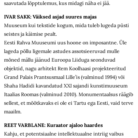
saavutada lõpptulemus, kus midagi näha ei jää.
IVAR SAKK: Väiksed asjad suures majas
Muuseum kui tekstide kogum, mida tuleb lugeda püsti
seistes ja käimise pealt.
Eesti Rahva Muuseumi uus hoone on imposantne. Üle
lageda põllu ligemale astudes assotsieeruvad mulle
mõned mällu jäänud Euroopa Liiduga seonduvad
objektid, nagu arhitekt Rem Koolhaasi projekteeritud
Grand Palais Prantsusmaal Lille’is (valminud 1994) või
Shaha Hadidi kavandatud XXI sajandi kunstimuuseum
Itaalias Roomas (valminud 2010). Monumentaalsus räägib
sellest, et mõõtkavaks ei ole ei Tartu ega Eesti, vaid terve
maailm.
REET VARBLANE: Kuraator ajaloo haardes
Kahju, et potentsiaalne intellektuaalne intriig vaibus