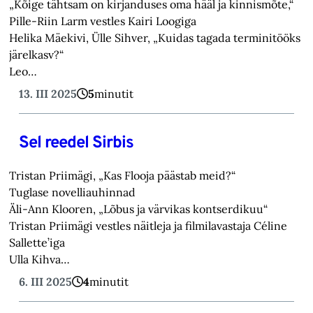
„Kõige tähtsam on kirjanduses oma hääl ja kinnismõte,“
Pille-Riin Larm vestles Kairi Loogiga
Helika Mäekivi, Ülle Sihver, „Kuidas tagada terminitööks
järelkasv?“
Leo…
13. III 2025
5
minutit
Sel reedel Sirbis
Tristan Priimägi, „Kas Flooja päästab meid?“
Tuglase novelliauhinnad
Äli-Ann Klooren, „Lõbus ja värvikas kontserdikuu“
Tristan Priimägi vestles näitleja ja filmilavastaja Céline
Sallette’iga
Ulla Kihva…
6. III 2025
4
minutit