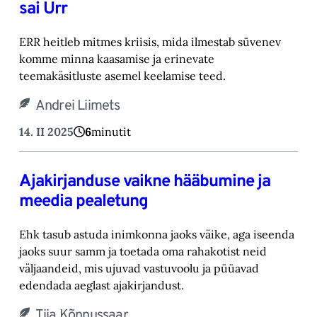
sai Urr
ERR heitleb mitmes kriisis, mida ilmestab süvenev
komme minna kaasamise ja erinevate
teemakäsitluste asemel keelamise teed.
Andrei Liimets
14. II 2025
6
minutit
Ajakirjanduse vaikne hääbumine ja
meedia pealetung
Ehk tasub astuda inimkonna jaoks väike, aga iseenda
jaoks suur samm ja toetada oma rahakotist neid
väljaandeid, mis ujuvad vastuvoolu ja püüavad
edendada aeglast ajakirjandust.
Tiia Kõnnussaar