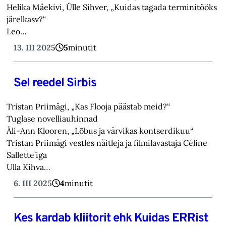
Helika Mäekivi, Ülle Sihver, „Kuidas tagada terminitööks
järelkasv?“
Leo…
13. III 2025
5
minutit
Sel reedel Sirbis
Tristan Priimägi, „Kas Flooja päästab meid?“
Tuglase novelliauhinnad
Äli-Ann Klooren, „Lõbus ja värvikas kontserdikuu“
Tristan Priimägi vestles näitleja ja filmilavastaja Céline
Sallette’iga
Ulla Kihva…
6. III 2025
4
minutit
Kes kardab kliitorit ehk Kuidas ERRist