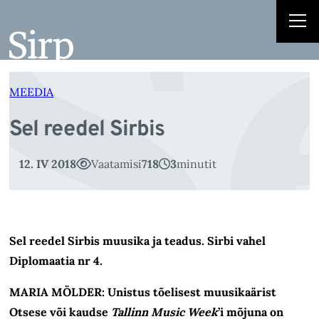
S
Liigu
sisu
juurde
MEEDIA
Sel reedel Sirbis
12. IV 2018
Vaatamisi
718
3
minutit
Sel reedel Sirbis muusika ja teadus. Sirbi vahel
Diplomaatia nr 4.
MARIA MÖLDER: Unistus tõelisest muusikaärist
Otsese või kaudse
Tallinn Music Week
’i mõjuna on