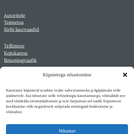
Autoritele
Toimetus
Sirbi laureaadid
Tellimine
Kojukanne
Ilmumisgraafik
Küpsistega nõustumine
Veebiarhiiv
Sirp pdf-failidena Digaris
Kasutame küpsiseid seadme teabe salvestamiseks ja ligipääsuks selle
Kultuurileht 1994-1997
andmetele. Kui nõustute selle tehnoloogia kasutamisega, võimaldab see
Reede 1989-1990
meil töödelda sirvimiskäitumist ja teie harjumusi sel saidil. Küpsistest
Sirp ja Vasar 1940-1989
keeldumine võib negatiivselt mõjutada mõningaid funktsioone ja
võimalusi.
Ligipääsetavus
Kasutustingimused
Nõustun