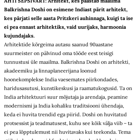
AHTI SEPSIVART: Arhitekt, kes päästab maailma
Balkrishna Doshi on esimene Indiast pärit arhitekt,
kes pärjati selle aasta Pritzkeri auhinnaga, kuigi ta ise
ei pea ennast arhitektiks, vaid uurijaks, harmoonia
kujundajaks.
Arhitektide kõrgeima autasu saanud 90aastane
suurmeister on pälvinud oma tööde eest teisigi
tunnustusi üle maailma. Balkrishna Doshi on arhitekti,
akadeemiku ja linnaplaneerijana loonud
hoonekomplekse India vaesemates piirkondades,
haridusasutusi, kunstikeskusi ja raamatukogusid. Ta on
India arhitektuuri suur mõjutaja ja arendaja, peamine
modernismi ja India kohaliku traditsiooni ühendaja,
keda ei huvita trendid ega piirid. Doshi on huvitatud
protsessist ja teadmatusest, kuhu see kõik välja viib – ta
ei pea lõpptulemust nii huvitavaks kui teekonda. Tema