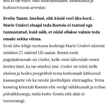
stiil ei ole edev, vaid funktsionaalne, keskkonda ja
kultuuriruumi arvestav.
Evelin Tamm:
Imelind, ehk küsid veel üks kord…
Marie Underi eluajal teda Rootsis ei tuntud ega
tunnustatud, kuid näib, et nüüd ollakse valmis teda
omade sekka võtma.
Eesti ühe kõige tuntuma luuletaja Marie Underi sünnist
möödus 27. märtsil 135 aastat. Rootsi eesti
pagulaskonnale on Under, kelle nimi tähendab rootsi
keeles imet, ka ise otsekui ime. Under on iidol, kelle
eluloos ja luules peegeldub tema kodumaalt lahkunud
kaasaegsete või ka nende järeltulijate elutraagika. Tema
looming kõnetab Rootsis ehk veelgi isiklikumalt ja erilise
pühalikkusega, mida kodu-Eestis ehk alati ei
tunnetatagi.