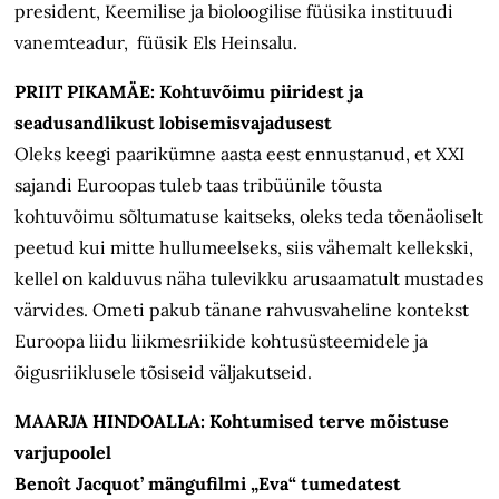
president, Keemilise ja bioloogilise füüsika instituudi
vanemteadur, füüsik Els Heinsalu.
PRIIT PIKAMÄE: Kohtuvõimu piiridest ja
seadusandlikust lobisemisvajadusest
Oleks keegi paarikümne aasta eest ennustanud, et XXI
sajandi Euroopas tuleb taas tribüünile tõusta
kohtuvõimu sõltumatuse kaitseks, oleks teda tõenäoliselt
peetud kui mitte hullumeelseks, siis vähemalt kellekski,
kellel on kalduvus näha tulevikku arusaamatult mustades
värvides. Ometi pakub tänane rahvusvaheline kontekst
Euroopa liidu liikmesriikide kohtusüsteemidele ja
õigusriiklusele tõsiseid väljakutseid.
MAARJA HINDOALLA: Kohtumised terve mõistuse
varjupoolel
Benoît Jacquot’ mängufilmi „Eva“ tumedatest