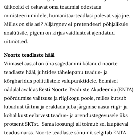
ülikoolid ei oskavat oma teadmisi edestada
ministeeriumidele, humanitaarteadlasi polevat vaja jne.
Milles on siis asi? Alljärgnev ei pretendeeri põhjalikule
analüüsile, pigem on kirjas vaidlustest ajendatud
uitmõtted.
Noorte teadlaste hääl
Viimasel aastal on üha sagedamini kõlanud noorte
teadlaste hääl, juhtides tähelepanu teadus- ja
kõrgharidus poliitilistele valupunktidele. Eelmisel
nädalal avaldas Eesti Noorte Teaduste Akadeemia (ENTA)
pöördumise valitsuse ja riigikogu poole, milles kutsub
lubadust täitma ja eraldada juba järgmise aasta riigi- ja
kohalikust eelarvest teadus- ja arendustegevusele üks
protsent SKTst. Sama loosungi all toimub sel laupäeval
teadusmarss. Noorte teadlaste sõnumit selgitab ENTA