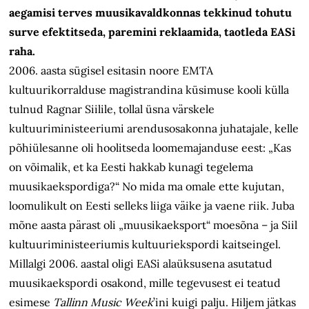
aegamisi terves muusikavaldkonnas tekkinud tohutu
surve efektitseda, paremini reklaamida, taotleda EASi
raha.
2006. aasta sügisel esitasin noore EMTA
kultuurikorralduse magistrandina küsimuse kooli külla
tulnud Ragnar Siilile, tollal üsna värskele
kultuuriministeeriumi arendusosakonna juhatajale, kelle
põhiülesanne oli hoolitseda loomemajanduse eest: „Kas
on võimalik, et ka Eesti hakkab kunagi tegelema
muusikaekspordiga?“ No mida ma omale ette kujutan,
loomulikult on Eesti selleks liiga väike ja vaene riik. Juba
mõne aasta pärast oli „muusikaeksport“ moesõna – ja Siil
kultuuriministeeriumis kultuuriekspordi kaitseingel.
Millalgi 2006. aastal oligi EASi alaüksusena asutatud
muusikaekspordi osakond, mille tegevusest ei teatud
esimese
Tallinn Music Week
’ini kuigi palju. Hiljem jätkas