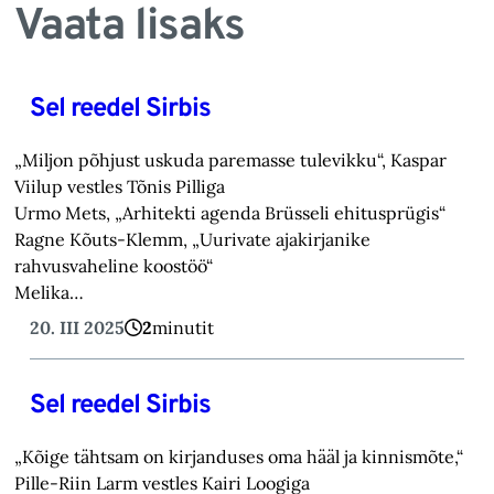
Vaata lisaks
Sel reedel Sirbis
„Miljon põhjust uskuda paremasse tulevikku“, Kaspar
Viilup vestles Tõnis Pilliga
Urmo Mets, „Arhitekti agenda Brüsseli ehitusprügis“
Ragne Kõuts-Klemm, „Uurivate ajakirjanike
rahvusvaheline koostöö“
Melika…
20. III 2025
2
minutit
Sel reedel Sirbis
„Kõige tähtsam on kirjanduses oma hääl ja kinnismõte,“
Pille-Riin Larm vestles Kairi Loogiga