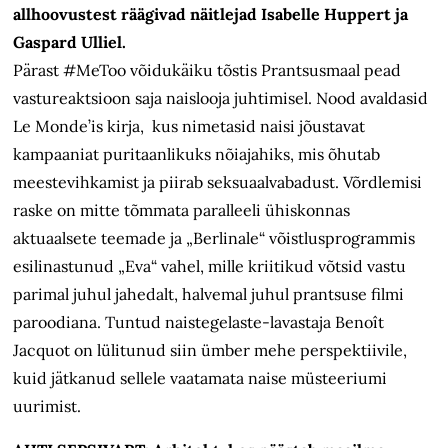
allhoovustest räägivad näitlejad Isabelle Huppert ja
Gaspard Ulliel.
Pärast #MeToo võidukäiku tõstis Prantsusmaal pead
vastureaktsioon saja naislooja juhtimisel. Nood avaldasid
Le Monde’is kirja, kus nimetasid naisi jõustavat
kampaaniat puritaanlikuks nõiajahiks, mis õhutab
meestevihkamist ja piirab seksuaalvabadust. Võrdlemisi
raske on mitte tõmmata paralleeli ühiskonnas
aktuaalsete teemade ja „Berlinale“ võistlusprogrammis
esilinastunud „Eva“ vahel, mille kriitikud võtsid vastu
parimal juhul jahedalt, halvemal juhul prantsuse filmi
paroodiana. Tuntud naistegelaste-lavastaja Benoît
Jacquot on lülitunud siin ümber mehe perspektiivile,
kuid jätkanud sellele vaatamata naise müsteeriumi
uurimist.