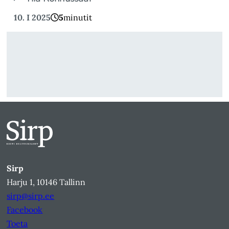
10. I 2025
5
minutit
Sirp
Harju 1, 10146 Tallinn
sirp@sirp.ee
Facebook
Toeta