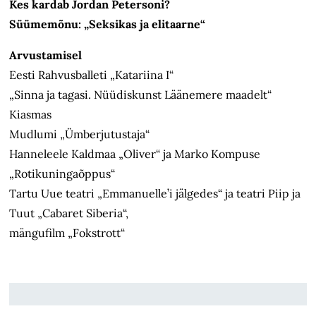
Kes kardab Jordan Petersoni?
Süümemõnu: „Seksikas ja elitaarne“
Arvustamisel
Eesti Rahvusballeti „Katariina I“
„Sinna ja tagasi. Nüüdiskunst Läänemere maadelt“
Kiasmas
Mudlumi „Ümberjutustaja“
Hanneleele Kaldmaa „Oliver“ ja Marko Kompuse
„Rotikuningaõppus“
Tartu Uue teatri „Emmanuelle’i jälgedes“ ja teatri Piip ja
Tuut „Cabaret Siberia“,
mängufilm „Fokstrott“