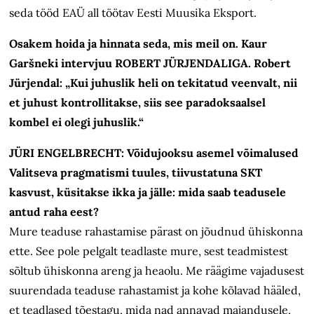
seda tööd EAÜ all töötav Eesti Muusika Eksport.
Osakem hoida ja hinnata seda, mis meil on. Kaur
Garšneki intervjuu ROBERT JÜRJENDALIGA.
Robert
Jürjendal: „Kui juhuslik heli on tekitatud veenvalt, nii
et juhust kontrollitakse, siis see paradoksaalsel
kombel ei olegi juhuslik.“
JÜRI ENGELBRECHT: Võidujooksu asemel võimalused
Valitseva pragmatismi tuules, tiivustatuna SKT
kasvust, küsitakse ikka ja jälle: mida saab teadusele
antud raha eest?
Mure teaduse rahastamise pärast on jõudnud ühiskonna
ette. See pole pelgalt teadlaste mure, sest teadmistest
sõltub ühiskonna areng ja heaolu. Me räägime vajadusest
suurendada teaduse rahastamist ja kohe kõlavad hääled,
et teadlased tõestagu, mida nad annavad majandusele,