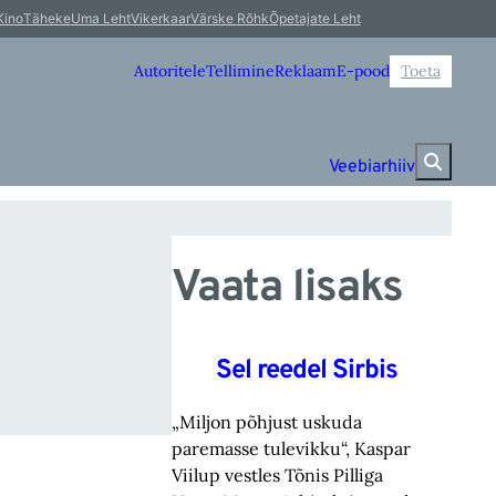
l 
Kino
Täheke
Uma Leht
Vikerkaar
Värske Rõhk
Õpetajate Leht
Autoritele
Tellimine
Reklaam
E-pood
Toeta
Veebiarhiiv
Vaata lisaks
Sel reedel Sirbis
„Miljon põhjust uskuda
paremasse tulevikku“, Kaspar
Viilup vestles Tõnis Pilliga