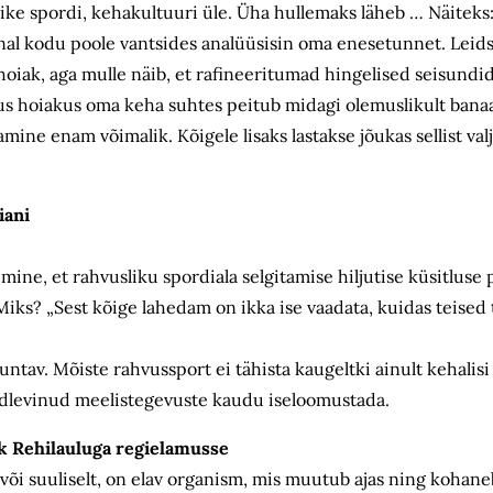
ike spordi, kehakultuuri üle. Üha hullemaks läheb … Näiteks:
nal kodu poole vantsides analüüsisin oma enesetunnet. Leids
hoiak, aga mulle näib, et rafineeritumad hingelised seisundi
us hoiakus oma keha suhtes peitub midagi olemuslikult banaa
tamine enam võimalik. Kõigele lisaks lastakse jõukas sellist va
iani
mine, et rahvusliku spordiala selgitamise hiljutise küsitluse p
 Miks? „Sest kõige lahedam on ikka ise vaadata, kuidas teised 
untav. Mõiste rahvussport ei tähista kaugeltki ainult kehalisi
ldlevinud meelistegevuste kaudu iseloomustada.
hk Rehilauluga regielamusse
 või suuliselt, on elav organism, mis muutub ajas ning kohan