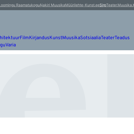
e
Loomingu Raamatukogu
Ajakiri Muusika
Müürileht
e-Kunst.ee
Sirp
Teater.Muusika.
hitektuur
Film
Kirjandus
Kunst
Muusika
Sotsiaalia
Teater
Teadus
ugu
Varia