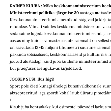
RAINER KUUBA : Miks keskkonnaministeerium keeldub 
Ministeeriumi poliitika: järgmise 30 aastaga metsade
Keskkonnaministeeriumi ametnikud räägivad ja kirjutava
raiutakse. Viimati vaidles keskkonnaministeerium vast
seda saime lugeda keskkonnaministeeriumi esindaja sel
aastas ning kuidas viimaste aastate raiemaht on selles
on saavutada 12–15 miljoni tihumeetri suurune raiemaht
pakkuda sotsiaalseid, keskkonnaalaseid ja kultuurilis
jõutud alustadagi, kuid juba kuuleme ministeeriumist 
kui praeguses arengukavas kirjeldatud.
JOOSEP SUSI:
Ilus higi!
Sport pole õieti kunagi ühelegi kunstivaldkonnale suu
aktsepteeritud, aga spordi kohal laiub üüratu pimetähn
1.
Kisub juba kentsakaks: kui esimestel päevadel laekus mi