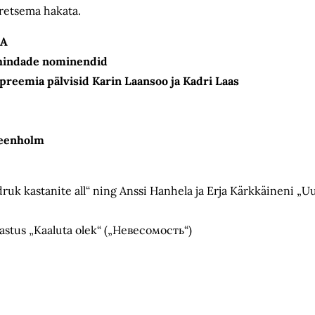
uretsema hakata.
GA
auhindade nominendid
preemia pälvisid Karin Laansoo ja Kadri Laas
reenholm
uk kastanite all“ ning Anssi Hanhela ja Erja Kärkkäineni „U
vastus „Kaaluta olek“ („Невесомость“)