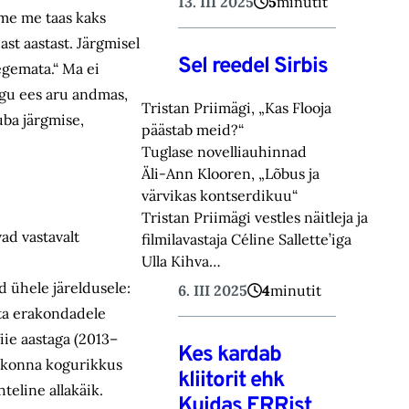
13. III 2025
5
minutit
eme me taas kaks
ast aastast. Järgmisel
Sel reedel Sirbis
egemata.“ Ma ei
ogu ees aru andmas,
Tristan Priimägi, „Kas Flooja
uba järgmise,
päästab meid?“
Tuglase novelliauhinnad
Äli-Ann Klooren, „Lõbus ja
värvikas kontserdikuu“
Tristan Priimägi vestles näitleja ja
ad vastavalt
filmilavastaja Céline Sallette’iga
Ulla Kihva…
 ühele järeldusele:
6. III 2025
4
minutit
sta erakondadele
iie aastaga (2013–
Kes kardab
iskonna kogurikkus
kliitorit ehk
eline allakäik.
Kuidas ERRist