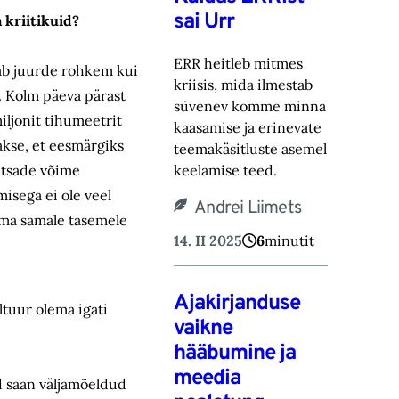
sai Urr
kriitikuid?
ERR heitleb mitmes
vab juurde rohkem kui
kriisis, mida ilmestab
. Kolm päeva pärast
süvenev komme minna
ljonit tihumeetrit
kaasamise ja erinevate
akse, et eesmärgiks
teemakäsitluste asemel
etsade võime
keelamise teed.
isega ei ole veel
Andrei Liimets
äma samale tasemele
14. II 2025
6
minutit
Ajakirjanduse
tuur olema igati
vaikne
hääbumine ja
meedia
üd saan väljamõeldud