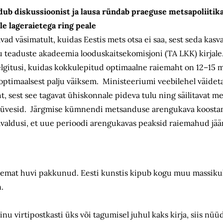
diskussioonist ja lausa ründab praeguse metsapoliitika 
le lageraietega ring peale
d väsimatult, kuidas Eestis mets otsa ei saa, sest seda kas
u teaduste akadeemia looduskaitsekomisjoni (TA LKK) kirjale
gitusi, kuidas kokkulepitud optimaalne raiemaht on 12–15 mi
t optimaalsest palju väiksem. Ministeeriumi veebilehel väidet
, sest see tagavat ühiskonnale pideva tulu ning säilitavat m
i hüvesid. Järgmise kümnendi metsanduse arengukava koostam
avaldusi, et uue perioodi arengukavas peaksid raiemahud jä
remat huvi pakkunud. Eesti kunstis kipub kogu muu massikul
.
nu virtipostkasti üks või tagumisel juhul kaks kirja, siis nü