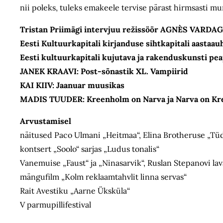
nii poleks, tuleks emakeele tervise pärast hirmsasti m
Tristan Priimägi intervjuu režissöör AGNÈS VARDA
Eesti Kultuurkapitali kirjanduse sihtkapitali aasta
Eesti kultuurkapitali kujutava ja rakenduskunsti pea
JANEK KRAAVI: Post-sõnastik XL. Vampiirid
KAI KIIV: Jaanuar muusikas
MADIS TUUDER: Kreenholm on Narva ja Narva on K
Arvustamisel
näitused Paco Ulmani „Heitmaa“, Elina Brotheruse „Tüdr
kontsert „Soolo“ sarjas „Ludus tonalis“
Vanemuise „Faust“ ja „Ninasarvik“, Ruslan Stepanovi la
mängufilm „Kolm reklaamtahvlit linna servas“
Rait Avestiku „Aarne Üksküla“
V parmupillifestival