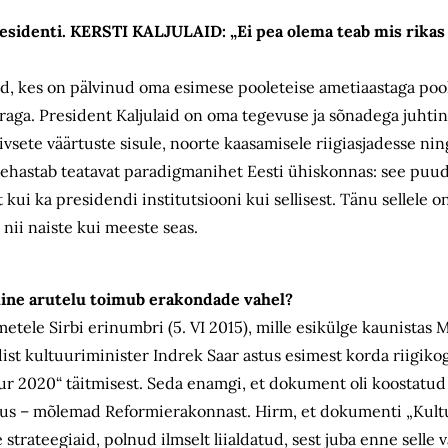
esidenti. KERSTI KALJULAID: „Ei pea olema teab mis rikas 
laid, kes on pälvinud oma esimese pooleteise ametiaastaga po
äraga. President Kaljulaid on oma tegevuse ja sõnadega juht
vsete väärtuste sisule, noorte kaasamisele riigiasjadesse ning
d kehastab teatavat paradigmanihet Eesti ühiskonnas: see puu
t kui ka presidendi institutsiooni kui sellisest. Tänu sellele 
 nii naiste kui meeste seas.
mine arutelu toimub erakondade vahel?
iikmetele Sirbi erinumbri (5. VI 2015), mille esikülge kaunist
ist kultuuriminister Indrek Saar astus esimest korda riigikog
ur 2020“ täitmisest. Seda enamgi, et dokument oli koostatud 
iidus – mõlemad Reformierakonnast. Hirm, et dokumenti „Kult
strateegiaid, polnud ilmselt liialdatud, sest juba enne selle v