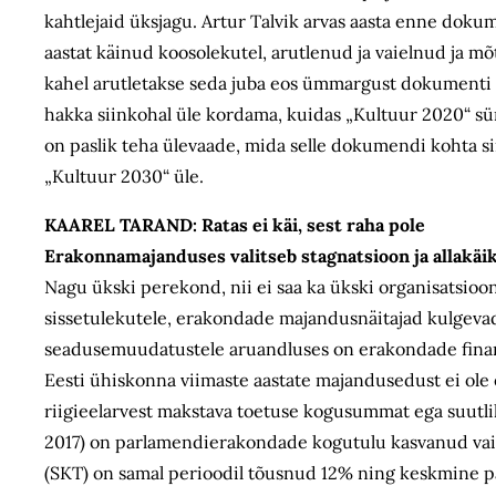
kahtlejaid üksjagu. Artur Talvik arvas aasta enne doku
aastat käinud koosolekutel, arutlenud ja vaielnud ja mõt
kahel arutletakse seda juba eos ümmargust dokumenti ri
hakka siinkohal üle kordama, kuidas „Kultuur 2020“ sün
on paslik teha ülevaade, mida selle dokumendi kohta sii
„Kultuur 2030“ üle.
KAAREL TARAND:
Ratas ei käi, sest raha pole
Erakonnamajanduses valitseb stagnatsioon ja allakäi
Nagu ükski perekond, nii ei saa ka ükski organisatsioon
sissetulekutele, erakondade majandusnäitajad kulgeva
seadusemuudatustele aruandluses on erakondade finants
Eesti ühiskonna viimaste aastate majandusedust ei ole
riigieelarvest makstava toetuse kogusummat ega suutlik
2017) on parlamendierakondade kogutulu kasvanud vaid
(SKT) on samal perioodil tõusnud 12% ning keskmine pa