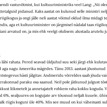
mendi vastuvõtmist, kui kultuuriministriks veel Lang: „Nii ol
tetalguid pidanud. Kaks aastat on kulunud selle ministri nelj
igikogus ja ongi jälle neli aastat võimul oldud ilma midagi t
dis, aga et kultuuriminister on järgmisel nädalal taas riigik
ani arvatud on, ja mis ehk veelgi olulisem: alustada arutelu j
k
 läbi rahata. Pered seavad üldjuhul suu seki järgi ehk kulutav
d aga nagu Ameerika mägedes. Tänu 2013. aastast jõustunud
tegevus hästi jälgitav. Andmeridu võrreldes saab jõuda vaid
 erakonnad paraku osa saanud. Neil pole jätkunud julgust tõ
kust liikmetelt ja annetajatelt rohkem raha kokku koguda. V
 6%, sealjuures on kogujate arv tõusnud neljalt kuuele, üh
lk riigis koguni üle 40%. Mis see muud on kui vähemasti suht