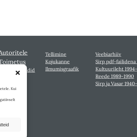
Autoritele
Tellimine
Veebiarhiiv
Toimetus
Kojukanne
Sirp pdf-failidena
Ilmumisgraafik
Kultuurileht 1994
Sirbi laureaadid
Reede 1989-1990
Sirp ja Vasar 1940
etele. Kui
gatiivselt
tteid