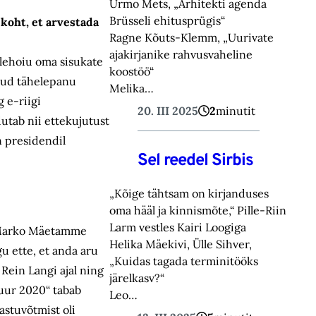
Urmo Mets, „Arhitekti agenda
Brüsseli ehitusprügis“
koht, et arvestada
Ragne Kõuts-Klemm, „Uurivate
ajakirjanike rahvusvaheline
olehoiu oma sisukate
koostöö“
inud tähelepanu
Melika…
 e-riigi
20. III 2025
2
minutit
dutab nii ettekujutust
on presidendil
Sel reedel Sirbis
„Kõige tähtsam on kirjanduses
oma hääl ja kinnismõte,“ Pille-Riin
Larm vestles Kairi Loogiga
as Marko Mäetamme
Helika Mäekivi, Ülle Sihver,
u ette, et anda aru
„Kuidas tagada terminitööks
Rein Langi ajal ning
järelkasv?“
uur 2020“ tabab
Leo…
astuvõtmist oli