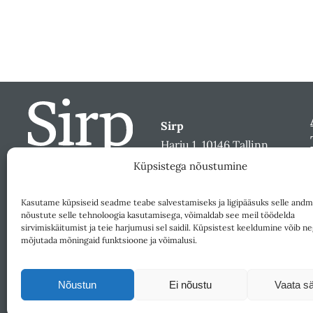
Sirp
Harju 1, 10146 Tallinn
sirp@sirp.ee
Küpsistega nõustumine
Facebook
Toeta
Kasutame küpsiseid seadme teabe salvestamiseks ja ligipääsuks selle andm
nõustute selle tehnoloogia kasutamisega, võimaldab see meil töödelda
sirvimiskäitumist ja teie harjumusi sel saidil. Küpsistest keeldumine võib ne
mõjutada mõningaid funktsioone ja võimalusi.
Nõustun
Ei nõustu
Vaata sä
Väljaandja SA Kultuurileht