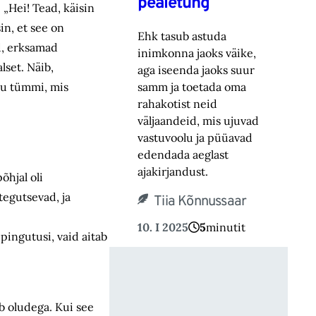
pealetung
 „Hei! Tead, käisin
in, et see on
Ehk tasub astuda
d, erksamad
inimkonna jaoks väike,
lset. Näib,
aga iseenda jaoks suur
lju tümmi, mis
samm ja toetada oma
rahakotist neid
väljaandeid, mis ujuvad
vastuvoolu ja püüavad
edendada aeglast
ajakirjandust.
õhjal oli
tegutsevad, ja
Tiia Kõnnussaar
10. I 2025
5
minutit
 pingutusi, vaid aitab
eb oludega. Kui see