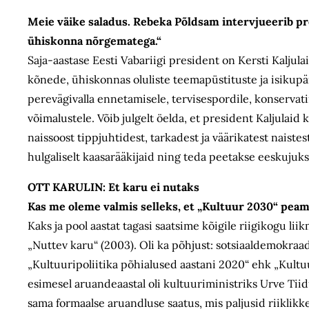
Meie väike saladus. Rebeka Põldsam intervjueerib pr
ühiskonna nõrgematega.“
Saja-aastase Eesti Vabariigi president on Kersti Kalju
kõnede, ühiskonnas oluliste teemapüstituste ja isikup
perevägivalla ennetamisele, tervisespordile, konservatii
võimalustele. Võib julgelt öelda, et president Kaljulai
naissoost tippjuhtidest, tarkadest ja väärikatest naistes
hulgaliselt kaasarääkijaid ning teda peetakse eeskujuks
OTT KARULIN: Et karu ei nutaks
Kas me oleme valmis selleks, et „Kultuur 2030“ pea
Kaks ja pool aastat tagasi saatsime kõigile riigikogu l
„Nuttev karu“ (2003). Oli ka põhjust: sotsiaaldemokraad
„Kultuuripoliitika põhialused aastani 2020“ ehk „Kultu
esimesel aruandeaastal oli kultuuriministriks Urve T
sama formaalse aruandluse saatus, mis paljusid riiklikke 