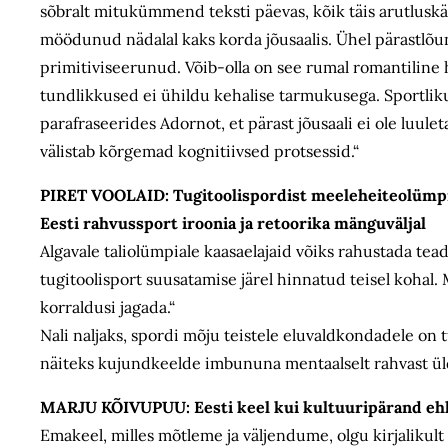
sõbralt mitukümmend teksti päevas, kõik täis arutluskä
möödunud nädalal kaks korda jõusaalis. Ühel pärastlõu
primitiviseerunud. Võib-olla on see rumal romantiline 
tundlikkused ei ühildu kehalise tarmukusega. Sportlik
parafraseerides Adornot, et pärast jõusaali ei ole luule
välistab kõrgemad kognitiivsed protsessid.“
PIRET VOOLAID:
Tugitoolispordist meeleheiteolümp
Eesti rahvussport iroonia ja retoorika mänguväljal
Algavale taliolümpiale kaasaelajaid võiks rahustada tead
tugitoolisport suusatamise järel hinnatud teisel kohal.
korraldusi jagada.“
Nali naljaks, spordi mõju teistele eluvaldkondadele on t
näiteks kujundkeelde imbununa mentaalselt rahvast ü
MARJU KÕIVUPUU:
Eesti keel kui kultuuripärand e
Emakeel, milles mõtleme ja väljendume, olgu kirjalikult