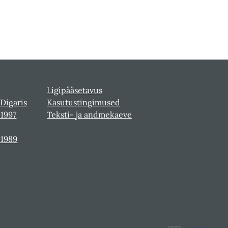
Ligipääsetavus
 Digaris
Kasutustingimused
-1997
Teksti- ja andmekaeve
-1989