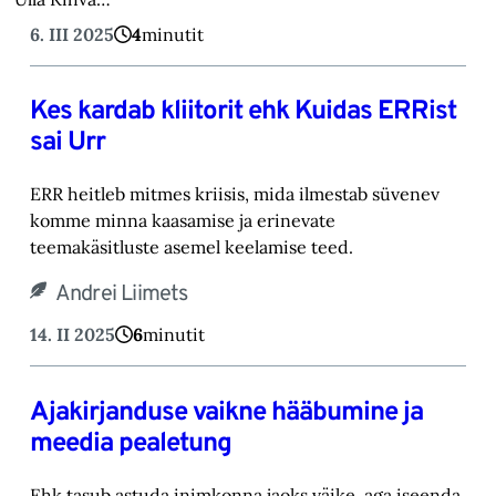
6. III 2025
4
minutit
Kes kardab kliitorit ehk Kuidas ERRist
sai Urr
ERR heitleb mitmes kriisis, mida ilmestab süvenev
komme minna kaasamise ja erinevate
teemakäsitluste asemel keelamise teed.
Andrei Liimets
14. II 2025
6
minutit
Ajakirjanduse vaikne hääbumine ja
meedia pealetung
Ehk tasub astuda inimkonna jaoks väike, aga iseenda