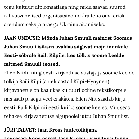
tegu kultuuridiplomaatiaga ning mida saavad suured
rahvusvahelised organisatsioonid ära teha oma eriala
arendamiseks ja praegu Ukraina aitamiseks.
JAAN UNDUSK: Mõnda Juhan Smuuli mainest Soomes
Juhan Smuuli isiksus avaldas sügavat mõju innukale
Eesti-sõbrale Raili Kilpile, kes tõlkis soome keelde
mitmed Smuuli teosed.
Ellen Niidu ning eesti kirjanduse austaja ja soome keelde
tõlkija Raili Kilpi (abieluaastail Kilpi-Hynynen)
kirjavahetus on kaalukas kultuurilooline tekstikorpus,
mis asub praegu veel erakätes. Ellen Niit saadab kirju
eesti, Raili Kilpi nii eesti kui ka soome keeles. Muuseas
tehakse kirjavahetuse algupoolel juttu Juhan Smuulist.
JÜRI TALVET: Jaan Kross luuletõlkijana
Laureaadi kõne pärast Jaan Krossi kirjandusauhinna