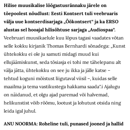
Hilise muusikalise lõõgastusrännaku järele on
tõepoolest nõudlust: Eesti Kontsert tuli veebruaris
välja uue kontserdisarjaga „Öökontsert“ ja ka ERSO
alustas sel hooajal hilisõhtuse sarjaga „Audiospaa“.
Veebruari muusikaelule kuu lõpus tagasi vaadates võtan
selle kokku kirjanik Thomas Bernhardi sõnadega: „Kunst
ühtekokku ei ole ju samuti midagi muud kui
ellujäämiskunst, seda tõsiasja ei tohi me tähelepanu alt
välja jätta, ühtekokku on see ju ikka ja jälle katse –
tehtud koguni mõistust liigutaval viisil –, kuidas selle
maailma ja tema vastikustega hakkama saada“.i Ajalugu
on näidanud, et olgu ajad paremad või halvemad,
helikunstist võib rõõmu, lootust ja lohutust otsida ning
leida igal juhul.
ANU NOORMA: Roheline tuli, punased jooned ja hallid