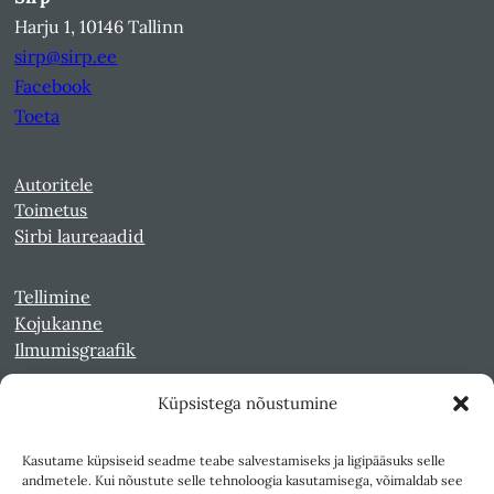
Harju 1, 10146 Tallinn
sirp@sirp.ee
Facebook
Toeta
Autoritele
Toimetus
Sirbi laureaadid
Tellimine
Kojukanne
Ilmumisgraafik
Küpsistega nõustumine
Veebiarhiiv
Sirp pdf-failidena Digaris
Kasutame küpsiseid seadme teabe salvestamiseks ja ligipääsuks selle
Kultuurileht 1994-1997
andmetele. Kui nõustute selle tehnoloogia kasutamisega, võimaldab see
Reede 1989-1990