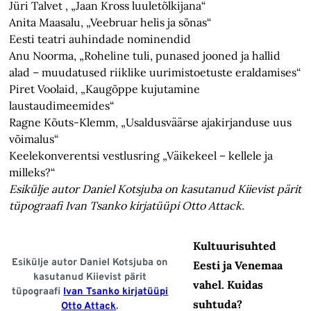
Jüri Talvet , „Jaan Kross luuletõlkijana“
Anita Maasalu, „Veebruar helis ja sõnas“
Eesti teatri auhindade nominendid
Anu Noorma, „Roheline tuli, punased jooned ja hallid
alad – muudatused riiklike uurimistoetuste eraldamises“
Piret Voolaid, „Kaugõppe kujutamine
laustaudimeemides“
Ragne Kõuts-Klemm, „Usaldusväärse ajakirjanduse uus
võimalus“
Keelekonverentsi vestlusring „Väikekeel – kellele ja
milleks?“
Esikülje autor Daniel Kotsjuba on kasutanud Kiievist pärit
tüpograafi Ivan Tsanko kirjatüüpi Otto Attack.
Kultuurisuhted
Esikülje autor Daniel Kotsjuba on
Eesti ja Venemaa
kasutanud Kiievist pärit
vahel. Kuidas
tüpograafi
Ivan Tsanko kirjatüüpi
suhtuda?
Otto Attack
.