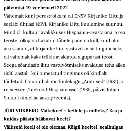
pälvimist 19. veebruaril 2022
Vähemalt kuni perestroika’ni oli ENSV Kirjanike Liitu ja
seeläbi ühtlasi NSVL Kirjanike Liitu kuulumine suur au.
Mind oli kultuuriavalikkuses Hispaania-avastajana ja rea
teoste tõlkijana hakatud tähele panema küll, kuid olin
aru saanud, et kirjanike liitu vastuvõtmise tingimuseks
oli vähemalt kaks trükis avaldatud algupärast teost.
Seega söandasin liitu vastuvõtmiseks avalduse teha alles
1986. aastal ‒ kui nimetatud tingimus oli kindlalt
täidetud. Ilmunud oli mu luulekogu „Äratused“ (1981) ja
reisiessee „Teekond Hispaaniasse“ (1985, pälvis Juhan
Smuuli nimelise aastapreemia).
JÜRI VIIKBERG: Väikekeel – kellele ja milleks? Kas ja
kuidas päästa hääbuvat keelt?
Väikseid keeli ei ole olemas. Kõigil keeltel, sealhulgas