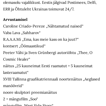
olemasolu vajalikkust. Eestis jälgivad Postimees, Delfi,
ERR ja Õhtuleht Ukrainas toimuvat 24/7.
Arvustamisel
Caroline Criado-Pereze „Nähtamatud naised“
Vaba Lava „Sahharov“
R.A.A.A.Mi „Ema, kas meie kass on ka juut?“
kontsert „Öömaastikud“
Peeter Vähi ja Sven Grünbergi autoriõhtu „Thee, O
Cosmic Healer“
näitus „25 kauneimat Eesti raamatut + 5 kauneimat
lasteraamatut“
XVIII Tallinna graafikatriennaali noortenäitus „Aeglased
manöövrid“
noore skulptori preemianäitus
2 × mängufilm „Soo“
mängufilm „West Side Story“