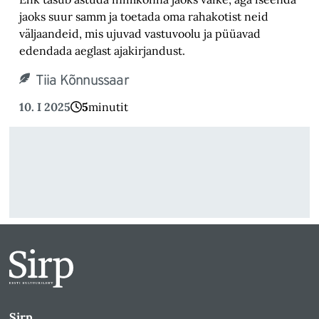
jaoks suur samm ja toetada oma rahakotist neid
väljaandeid, mis ujuvad vastuvoolu ja püüavad
edendada aeglast ajakirjandust.
Tiia Kõnnussaar
10. I 2025
5
minutit
Sirp