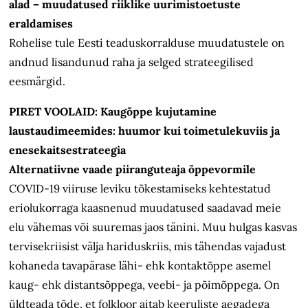
alad – muudatused riiklike uurimistoetuste
eraldamises
Rohelise tule Eesti teaduskorralduse muudatustele on
andnud lisandunud raha ja selged strateegilised
eesmärgid.
PIRET VOOLAID: Kaugõppe kujutamine
laustaudimeemides: huumor kui toimetulekuviis ja
enesekaitsestrateegia
Alternatiivne vaade piiranguteaja õppevormile
COVID-19 viiruse leviku tõkestamiseks kehtestatud
eriolukorraga kaasnenud muudatused saadavad meie
elu vähemas või suuremas jaos tänini. Muu hulgas kasvas
tervisekriisist välja hariduskriis, mis tähendas vajadust
kohaneda tavapärase lähi- ehk kontaktõppe asemel
kaug- ehk distantsõppega, veebi- ja põimõppega. On
üldteada tõde, et folkloor aitab keeruliste aegadega