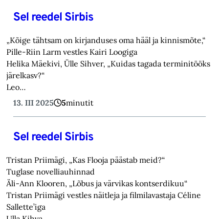
Sel reedel Sirbis
„Kõige tähtsam on kirjanduses oma hääl ja kinnismõte,“
Pille-Riin Larm vestles Kairi Loogiga
Helika Mäekivi, Ülle Sihver, „Kuidas tagada terminitööks
järelkasv?“
Leo…
13. III 2025
5
minutit
Sel reedel Sirbis
Tristan Priimägi, „Kas Flooja päästab meid?“
Tuglase novelliauhinnad
Äli-Ann Klooren, „Lõbus ja värvikas kontserdikuu“
Tristan Priimägi vestles näitleja ja filmilavastaja Céline
Sallette’iga
Ulla Kihva…