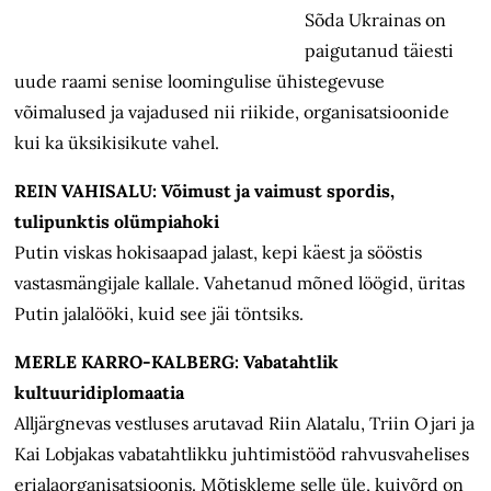
Sõda Ukrainas on
paigutanud täiesti
uude raami senise loomingulise ühistegevuse
võimalused ja vajadused nii riikide, organisatsioonide
kui ka üksikisikute vahel.
REIN VAHISALU: Võimust ja vaimust spordis,
tulipunktis olümpiahoki
Putin viskas hokisaapad jalast, kepi käest ja sööstis
vastasmängijale kallale. Vahetanud mõned löögid, üritas
Putin jalalööki, kuid see jäi töntsiks.
MERLE KARRO-KALBERG: Vabatahtlik
kultuuridiplomaatia
Alljärgnevas vestluses arutavad Riin Alatalu, Triin Ojari ja
Kai Lobjakas vabatahtlikku juhtimistööd rahvusvahelises
erialaorganisatsioonis. Mõtiskleme selle üle, kuivõrd on