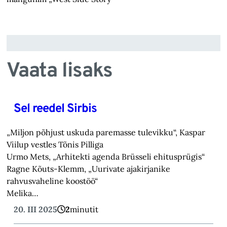
Vaata lisaks
Sel reedel Sirbis
„Miljon põhjust uskuda paremasse tulevikku“, Kaspar
Viilup vestles Tõnis Pilliga
Urmo Mets, „Arhitekti agenda Brüsseli ehitusprügis“
Ragne Kõuts-Klemm, „Uurivate ajakirjanike
rahvusvaheline koostöö“
Melika…
20. III 2025
2
minutit