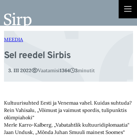
S
Liigu
sisu
juurde
MEEDIA
Sel reedel Sirbis
3. III 2022
Vaatamisi
1364
3
minutit
Kultuurisuhted Eesti ja Venemaa vahel. Kuidas suhtuda?
Rein Vahisalu, „Võimust ja vaimust spordis, tulipunktis
olümpiahoki“
Merle Karro-Kalberg, „Vabatahtlik kultuuridiplomaatia“
Jaan Undusk, „Mõnda Juhan Smuuli mainest Soomes“