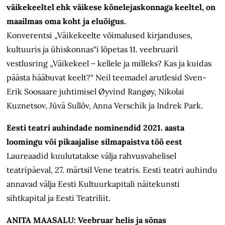
väikekeeltel ehk väikese kõnelejaskonnaga keeltel, on
maailmas oma koht ja eluõigus.
Konverentsi „Väikekeelte võimalused kirjanduses,
kultuuris ja ühiskonnas“i lõpetas 11. veebruaril
vestlusring „Väikekeel – kellele ja milleks? Kas ja kuidas
päästa hääbuvat keelt?“ Neil teemadel arutlesid Sven-
Erik Soosaare juhtimisel Øyvind Rangøy, Nikolai
Kuznetsov, Jüvä Sullõv, Anna Verschik ja Indrek Park.
Eesti teatri auhindade nominendid 2021. aasta
loomingu või pikaajalise silmapaistva töö eest
Laureaadid kuulutatakse välja rahvusvahelisel
teatripäeval, 27. märtsil Vene teatris. Eesti teatri auhindu
annavad välja Eesti Kultuurkapitali näitekunsti
sihtkapital ja Eesti Teatriliit.
ANITA MAASALU: Veebruar helis ja sõnas