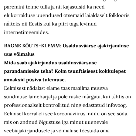
paremini toime tulla ja nii kajastusid ka need
elukorralduse uuendused otsemaid laialdaselt folklooris,
näiteks nii Eestis kui ka piiri taga levinud
internetimeemides.
RAGNE KÕUTS-KLEMM: Usaldusväärse ajakirjanduse
uus võimalus
Mida saab ajakirjandus usaldusväärsuse
parandamiseks teha? Kolm tsunftisisest kokkulepet
annaksid püsiva tulemuse.
Eelmisest nädalast elame taas maailma muutva
sündmuse laineharjal ja pole raske märgata, kui tähtis on
professionaalselt kontrollitud ning edastatud infovoog.
Eelmisel korral oli see koroonaviirus, nüüd on see sõda,
mis on andnud õigustuse iga minut uuenevale
veebiajakirjandusele ja võimaluse tõestada oma