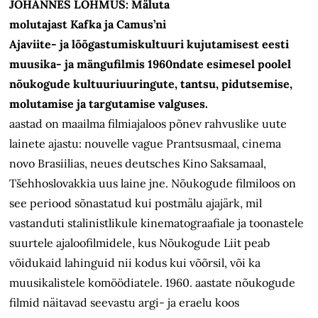
JOHANNES LÕHMUS: Mäluta
molutajast Kafka ja Camus’ni
Ajaviite- ja lõõgastumiskultuuri kujutamisest eesti
muusika- ja mängufilmis 1960ndate esimesel poolel
nõukogude kultuuriuuringute, tantsu, pidutsemise,
molutamise ja targutamise valguses.
aastad on maailma filmiajaloos põnev rahvuslike uute
lainete ajastu: nouvelle vague Prantsusmaal, cinema
novo Brasiilias, neues deutsches Kino Saksamaal,
Tšehhoslovakkia uus laine jne. Nõukogude filmiloos on
see periood sõnastatud kui postmälu ajajärk, mil
vastanduti stalinistlikule kinematograafiale ja toonastele
suurtele ajaloofilmidele, kus Nõukogude Liit peab
võidukaid lahinguid nii kodus kui võõrsil, või ka
muusikalistele komöödiatele. 1960. aastate nõukogude
filmid näitavad seevastu argi- ja eraelu koos