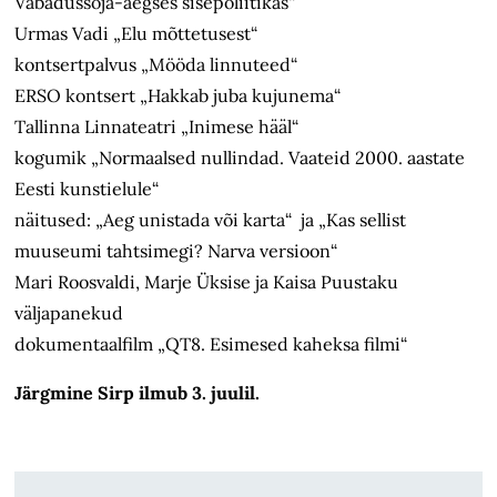
Vabadussõja-aegses sisepoliitikas“
Urmas Vadi „Elu mõttetusest“
kontsertpalvus „Mööda linnuteed“
ERSO kontsert „Hakkab juba kujunema“
Tallinna Linnateatri „Inimese hääl“
kogumik „Normaalsed nullindad. Vaateid 2000. aastate
Eesti kunstielule“
näitused: „Aeg unistada või karta“ ja „Kas sellist
muuseumi tahtsimegi? Narva versioon“
Mari Roosvaldi, Marje Üksise ja Kaisa Puustaku
väljapanekud
dokumentaalfilm „QT8. Esimesed kaheksa filmi“
Järgmine Sirp ilmub 3. juulil.