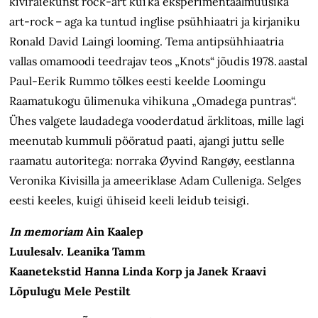
kiviraiekunst rock-art kui ka eksperimentaalmuusika
art-rock – aga ka tuntud inglise psühhiaatri ja kirjaniku
Ronald David Laingi looming. Tema antipsühhiaatria
vallas omamoodi teedrajav teos „Knots“ jõudis 1978. aastal
Paul-Eerik Rummo tõlkes eesti keelde Loomingu
Raamatukogu ülimenuka vihikuna „Omadega puntras“.
Ühes valgete laudadega vooderdatud ärklitoas, mille lagi
meenutab kummuli pööratud paati, ajangi juttu selle
raamatu autoritega: norraka Øyvind Rangøy, eestlanna
Veronika Kivisilla ja ameeriklase Adam Culleniga. Selges
eesti keeles, kuigi ühiseid keeli leidub teisigi.
In memoriam
Ain Kaalep
Luulesalv. Leanika Tamm
Kaanetekstid Hanna Linda Korp ja Janek Kraavi
Lõpulugu Mele Pestilt