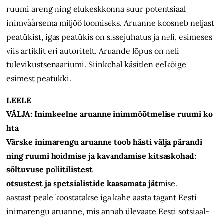
ruumi areng ning elukeskkonna suur potentsiaal
inimväärsema miljöö loomiseks. Aruanne koosneb neljast
peatükist, igas peatükis on sissejuhatus ja neli, esimeses
viis artiklit eri autoritelt. Aruande lõpus on neli
tulevikustsenaariumi. Siinkohal käsitlen eelkõige
esimest peatükki.
LEELE
VÄLJA: Inimkeelne aruanne inimmõõtmelise ruumi ko
hta
Värske inimarengu aruanne toob hästi välja pärandi
ning ruumi hoidmise ja kavandamise kitsaskohad:
sõltuvuse poliitilistest
otsustest ja spetsialistide kaasamata jät
mise.
aastast peale koostatakse iga kahe aasta tagant Eesti
inimarengu aruanne, mis annab ülevaate Eesti sotsiaal-