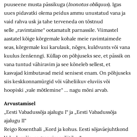
puuseene musta pässikuga (
Inonotus obliquus
). Igas
uues pidavatki olema peidus ammu unustatud vana ja
vaid rahva usk ja tahe terveneda on tõstnud
selle „ravimtaime“ ootamatult parnassile. Viimastel
aastatel kõige kõrgemale kohale meie ravimtaimede
seas, kõrgemale kui karulauk, nõges, kuldvunts või vana
kuulus ženšenngi. Küllap on põhjuseks see, et pässik on
vana tuntud vähiravim ja see kõneleb sellest, et
kasvajad kimbutavad meid senisest enam. On põhjuseks
siis keskkonnamürgid või väheliikuv eluviis või
hoopiski „vale mõtlemine“ … nagu mõni arvab.
Arvustamisel
„Eesti Vabadussõja ajalugu I“ ja „Eesti Vabadussõja
ajalugu II“
Reigo Rosenthali „Kord ja kohus. Eesti sõjaväejuhtkond