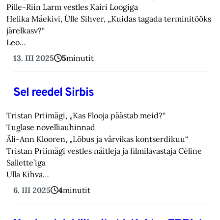
Pille-Riin Larm vestles Kairi Loogiga
Helika Mäekivi, Ülle Sihver, „Kuidas tagada terminitööks
järelkasv?“
Leo…
13. III 2025
5
minutit
Sel reedel Sirbis
Tristan Priimägi, „Kas Flooja päästab meid?“
Tuglase novelliauhinnad
Äli-Ann Klooren, „Lõbus ja värvikas kontserdikuu“
Tristan Priimägi vestles näitleja ja filmilavastaja Céline
Sallette’iga
Ulla Kihva…
6. III 2025
4
minutit