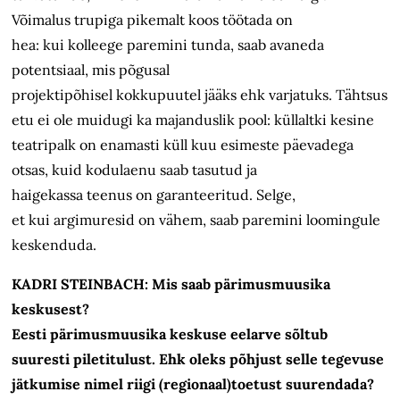
Võimalus trupiga pikemalt koos töötada on
hea: kui kolleege paremini tunda, saab avaneda
potentsiaal, mis põgusal
projektipõhisel kokkupuutel jääks ehk varjatuks. Tähtsus
etu ei ole muidugi ka majanduslik pool: küllaltki kesine
teatripalk on enamasti küll kuu esimeste päevadega
otsas, kuid kodulaenu saab tasutud ja
haigekassa teenus on garanteeritud. Selge,
et kui argimuresid on vähem, saab paremini loomingule
keskenduda.
KADRI STEINBACH: Mis saab pärimusmuusika
keskusest?
Eesti pärimusmuusika keskuse eelarve sõltub
suuresti piletitulust. Ehk oleks põhjust selle tegevuse
jätkumise nimel riigi (regionaal)toetust suurendada?