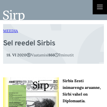
S
Liigu
sisu
juurde
MEEDIA
Sel reedel Sirbis
18. VI 2020
Vaatamisi
866
7
minutit
Sirbis Eesti
inimarengu aruanne,
Sirbi vahel on
Diplomaatia.