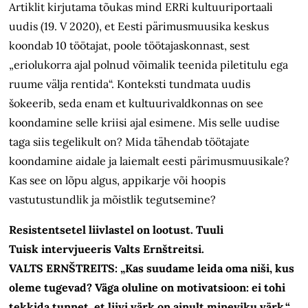
Artiklit kirjutama tõukas mind ERRi kultuuriportaali
uudis (19. V 2020), et Eesti pärimusmuusika keskus
koondab 10 töötajat, poole töötajaskonnast, sest
„eriolukorra ajal polnud võimalik teenida piletitulu ega
ruume välja rentida“. Konteksti tundmata uudis
šokeerib, seda enam et kultuurivaldkonnas on see
koondamine selle kriisi ajal esimene. Mis selle uudise
taga siis tegelikult on? Mida tähendab töötajate
koondamine aidale ja laiemalt eesti pärimusmuusikale?
Kas see on lõpu algus, appikarje või hoopis
vastutustundlik ja mõistlik tegutsemine?
Resistentsetel liivlastel on lootust. Tuuli
Tuisk intervjueeris Valts Ernštreitsi.
VALTS ERNŠTREITS: „Kas suudame leida oma niši, kus
oleme tugevad? Väga oluline on motivatsioon: ei tohi
tekkida tunnet, et liivi värk on ainult mineviku värk.“