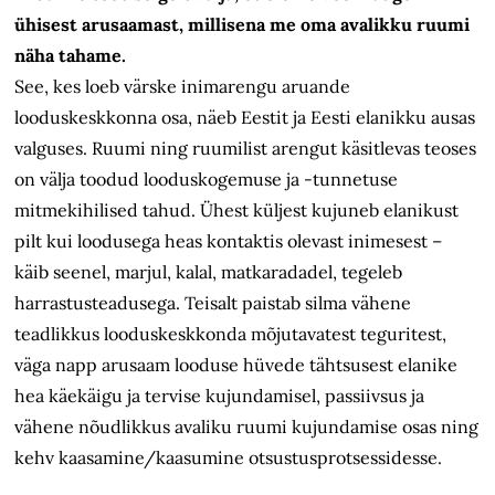
ühisest arusaamast, millisena me oma avalikku ruumi
näha tahame.
See, kes loeb värske inimarengu aruande
looduskeskkonna osa, näeb Eestit ja Eesti elanikku ausas
valguses. Ruumi ning ruumilist arengut käsitlevas teoses
on välja toodud looduskogemuse ja -tunnetuse
mitmekihilised tahud. Ühest küljest kujuneb elanikust
pilt kui loodusega heas kontaktis olevast inimesest –
käib seenel, marjul, kalal, matkaradadel, tegeleb
harrastusteadusega. Teisalt paistab silma vähene
teadlikkus looduskeskkonda mõjutavatest teguritest,
väga napp arusaam looduse hüvede tähtsusest elanike
hea käekäigu ja tervise kujundamisel, passiivsus ja
vähene nõudlikkus avaliku ruumi kujundamise osas ning
kehv kaasamine/kaasumine otsustusprotsessidesse.