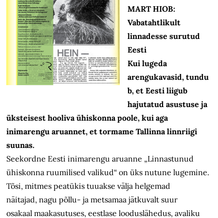
MART HIOB:
Vabatahtlikult
linnadesse surutud
Eesti
Kui lugeda
arengukavasid, tundu
b, et Eesti liigub
hajutatud asustuse ja
üksteisest hooliva ühiskonna poole, kui aga
inimarengu aruannet, et tormame Tallinna linnriigi
suunas.
Seekordne Eesti inimarengu aruanne „Linnastunud
ühiskonna ruumilised valikud“ on üks nutune lugemine.
Tõsi, mitmes peatükis tuuakse välja helgemad
näitajad, nagu põllu- ja metsamaa jätkuvalt suur
osakaal maakasutuses, eestlase looduslähedus, avaliku