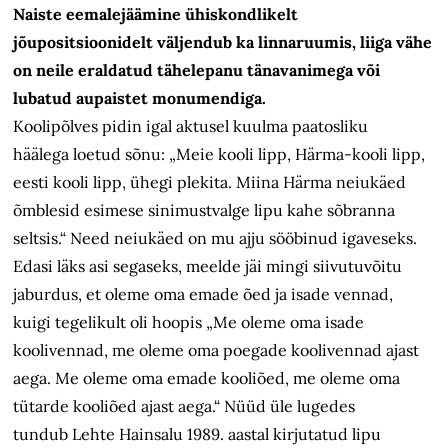
Naiste eemalejäämine ühiskondlikelt
jõupositsioonidelt väljendub ka linnaruumis, liiga vähe
on neile eraldatud tähelepanu tänavanimega või
lubatud aupaistet monumendiga.
Koolipõlves pidin igal aktusel kuulma paatosliku
häälega loetud sõnu: „Meie kooli lipp, Härma-kooli lipp,
eesti kooli lipp, ühegi plekita. Miina Härma neiukäed
õmblesid esimese sinimustvalge lipu kahe sõbranna
seltsis.“ Need neiukäed on mu ajju sööbinud igaveseks.
Edasi läks asi segaseks, meelde jäi mingi siivutuvõitu
jaburdus, et oleme oma emade õed ja isade vennad,
kuigi tegelikult oli hoopis „Me oleme oma isade
koolivennad, me oleme oma poegade koolivennad ajast
aega. Me oleme oma emade kooliõed, me oleme oma
tütarde kooliõed ajast aega.“ Nüüd üle lugedes
tundub Lehte Hainsalu 1989. aastal kirjutatud lipu