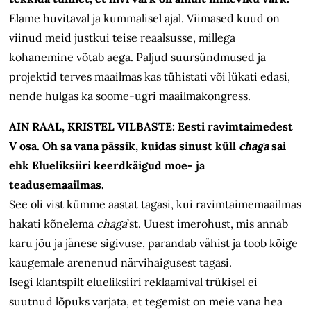
Elame huvitaval ja kummalisel ajal. Viimased kuud on
viinud meid justkui teise reaalsusse, millega
kohanemine võtab aega. Paljud suursündmused ja
projektid terves maailmas kas tühistati või lükati edasi,
nende hulgas ka soome-ugri maailmakongress.
AIN RAAL, KRISTEL VILBASTE: Eesti ravimtaimedest
V osa. Oh sa vana pässik, kuidas sinust küll
chaga
sai
ehk Elueliksiiri keerdkäigud moe- ja
teadusemaailmas.
See oli vist kümme aastat tagasi, kui ravimtaimemaailmas
hakati kõnelema
chaga
’st. Uuest imerohust, mis annab
karu jõu ja jänese sigivuse, parandab vähist ja toob kõige
kaugemale arenenud närvihaigusest tagasi.
Isegi klantspilt elueliksiiri reklaamival trükisel ei
suutnud lõpuks varjata, et tegemist on meie vana hea