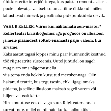
ühiskorterite interjööridega, kus paistab remont alaliselt
pooleli olevat ja valitseb traumaatiline õhkkond, milles
lahustuvad minevik ja pealtnäha pidepunktideta olevik.
VAHUR KELLER: Viirus kui nähtamatu zen-master*
Kellerteatri kriisikogemus: iga prognoos on illusioon
ja meie plaanidest sõltub enamasti palju vähem, kui
arvame.
Kaks aastat tagasi lõppes minu paar kümnendit kestnud
töö riigiteatrite süsteemis. Uutel juhtidel on sageli
mugavam oma nägemust ellu
viia tema enda kokku kutsutud meeskonnaga. Olin
hakanud teatrit, kus tegutsesin, ehk liigagi omaks
pidama, ja selline illusioon maksab sageli varem või
hiljem valusalt kätte.
Hirm muutuse ees oli väga suur. Riigiteater annab
turvatunde, millel on nii häid kui ka halbu külgi.