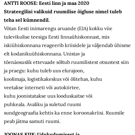
ANTTI ROOSE: Eesti linn ja maa 2020
Strateegilisi valikuid ruumilise õigluse nimel tuleb
teha sel kümnendil.
Võtan Eesti inimarengu aruande (EIA) kokku viie
tulevikulise teesiga Eesti linnaühiskonnast, mis
iskiühiskonnana reageerib kriisidele ja väljendab ühisme
elt kodanikuühiskonnana. Unistav ja
tõenäosuslik ettevaade sõltub ruumilistest otsustest siin
ja praegu: kuhu tuleb uus elurajoon,
koolimaja, logistikakeskus või õlitehas, kuhu
veetakse interneti või autokiirtee,
kuhu joonistatakse uus looduskaitse või
puhkeala. Avaliku ja suletud ruumi
sundgeograafia kehtis ka enne koroonakriisi. Ruumile
peab jätma samuti ruumi.
JOONAS KIIK: Udukudumisest ja