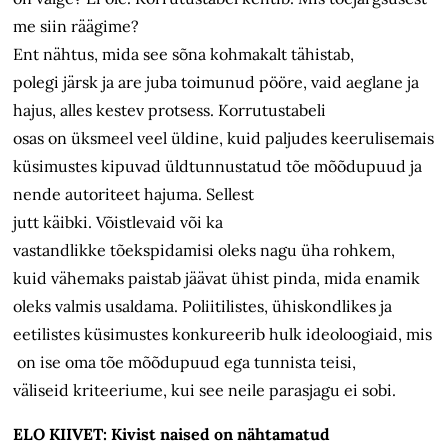
me siin räägime?
Ent nähtus, mida see sõna kohmakalt tähistab,
polegi järsk ja are juba toimunud pööre, vaid aeglane ja
hajus, alles kestev protsess. Korrutustabeli
osas on üksmeel veel üldine, kuid paljudes keerulisemais
küsimustes kipuvad üldtunnustatud tõe mõõdupuud ja
nende autoriteet hajuma. Sellest
jutt käibki. Võistlevaid või ka
vastandlikke tõekspidamisi oleks nagu üha rohkem,
kuid vähemaks paistab jäävat ühist pinda, mida enamik
oleks valmis usaldama. Poliitilistes, ühiskondlikes ja
eetilistes küsimustes konkureerib hulk ideoloogiaid, mis
on ise oma tõe mõõdupuud ega tunnista teisi,
väliseid kriteeriume, kui see neile parasjagu ei sobi.
ELO KIIVET: Kivist naised on nähtamatud