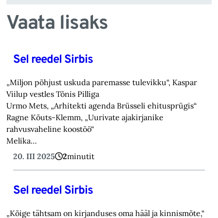
Vaata lisaks
Sel reedel Sirbis
„Miljon põhjust uskuda paremasse tulevikku“, Kaspar
Viilup vestles Tõnis Pilliga
Urmo Mets, „Arhitekti agenda Brüsseli ehitusprügis“
Ragne Kõuts-Klemm, „Uurivate ajakirjanike
rahvusvaheline koostöö“
Melika…
20. III 2025
2
minutit
Sel reedel Sirbis
„Kõige tähtsam on kirjanduses oma hääl ja kinnismõte,“