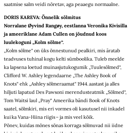
saatmise salm veidi nõretav, aga peaaegu normaalne.
DORIS KAREVA: Õnnelik sõlmitus
Norralane Øyvind Rangøy, eestlanna Veronika Kivisilla
ja ameeriklane Adam Cullen on jõudnud koos
luulekoguni „Kolm sõlme“.
„Kolm sõlme“ on üks õnnestunud pealkiri, mis äratab
teadvuses tuhinal kogu kelti sümboolika. Tuleb meelde
ka lapsena loetud muinasjutukogumik „Tuulesõlmed“,
Clifford W. Ashley legendaarne „The Ashley Book of
Knots“ ehk „Ashley sõlmeraamat“ 1944. aastast ja alles
hiljuti lapatud Des Pawsoni merendusteatmik „Sõlmed“,
Tom Waitsi laul „Pray“ Ameerika bändi Book of Knots
saatel, sõlmkiri, mis eri vormes oli kasutusel nii inkadel
kui ka Vana-Hiina riigis – ja mis veel kõik.
Põnev, kuidas mõnes sõnas korraga sõlmuvad nii iidne