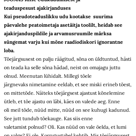
teaduspesust ajakirjanduses
Kui pseudoteaduslikku udu kootakse suurima
päevalehe peatoimetaja asetäitja toolilt, heidab see
ajakirjanduspildile ja arvamusruumile märksa
süngemat varju kui mõne raadiodiskori ignorantne
loba.
Tõejärgsusest on palju räägitud, sõna on üldtuntud, hästi
on teada ka selle sõna hädad, neist on omajagu juttu
olnud. Meenutan lühidalt. Millegi tõele
järgnevaks nimetamine eeldab, et see miski erineb tõest,
on mittetõde. Näiteks tõejärgsest ajastust kõnelemine
ütleb, et tõe ajastu on läbi, käes on valede aeg. Enne
oli meil tõde, nüüd mitte, nüüd on see kuhugi kadunud.
See jutt tundub tõekauge. Kas siis enne
valetamist polnud? Oli. Kas nüüd on vale öelda, et lumi
on valge? Ei ole. Korrutustabel kehtib. Mis tõejärgsusest