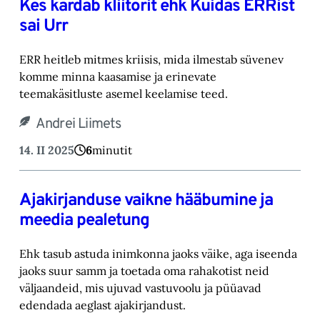
Kes kardab kliitorit ehk Kuidas ERRist
sai Urr
ERR heitleb mitmes kriisis, mida ilmestab süvenev
komme minna kaasamise ja erinevate
teemakäsitluste asemel keelamise teed.
Andrei Liimets
14. II 2025
6
minutit
Ajakirjanduse vaikne hääbumine ja
meedia pealetung
Ehk tasub astuda inimkonna jaoks väike, aga iseenda
jaoks suur samm ja toetada oma rahakotist neid
väljaandeid, mis ujuvad vastuvoolu ja püüavad
edendada aeglast ajakirjandust.