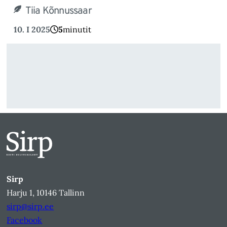
Tiia Kõnnussaar
10. I 2025
5
minutit
Sirp
Harju 1, 10146 Tallinn
sirp@sirp.ee
Facebook