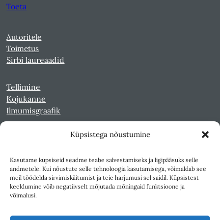
Toeta
Autoritele
Toimetus
Sirbi laureaadid
Tellimine
Kojukanne
Ilmumisgraafik
Küpsistega nõustumine
Veebiarhiiv
Sirp pdf-failidena Digaris
Kasutame küpsiseid seadme teabe salvestamiseks ja ligipääsuks selle
Kultuurileht 1994-1997
andmetele. Kui nõustute selle tehnoloogia kasutamisega, võimaldab see
Reede 1989-1990
meil töödelda sirvimiskäitumist ja teie harjumusi sel saidil. Küpsistest
Sirp ja Vasar 1940-1989
keeldumine võib negatiivselt mõjutada mõningaid funktsioone ja
võimalusi.
Ligipääsetavus