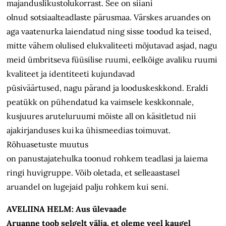
majanduslikustolukorrast. See on siiani
olnud sotsiaalteadlaste pärusmaa. Värskes aruandes on
aga vaatenurka laiendatud ning sisse toodud ka teised,
mitte vähem olulised elukvaliteeti mõjutavad asjad, nagu
meid ümbritseva füüsilise ruumi, eelkõige avaliku ruumi
kvaliteet ja identiteeti kujundavad
püsiväärtused, nagu pärand ja looduskeskkond. Eraldi
peatükk on pühendatud ka vaimsele keskkonnale,
kusjuures aruteluruumi mõiste all on käsitletud nii
ajakirjanduses kui ka ühismeedias toimuvat.
Rõhuasetuste muutus
on panustajatehulka toonud rohkem teadlasi ja laiema
ringi huvigruppe. Võib oletada, et selleaastasel
aruandel on lugejaid palju rohkem kui seni.
AVELIINA HELM: Aus ülevaade
Aruanne toob selgelt välja, et oleme veel kaugel