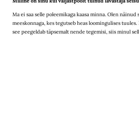
Milline on sinu kui väljastpoolt tulnud lavastaja se
Ma ei saa selle poleemikaga kaasa minna. Olen näinud 
meeskonnaga, kes tegutseb heas loomingulises tuules. 
see peegeldab täpsemalt nende tegemisi, siis minul sel