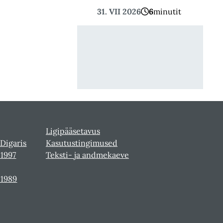
31. VII 2026
6
minutit
Ligipääsetavus
 Digaris
Kasutustingimused
-1997
Teksti- ja andmekaeve
-1989