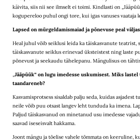
käivita, siis nii see ilmselt ei toimi. Kindlasti on „Jää
kogupereloo puhul ongi tore, kui igas vanuses vaataja l
Lapsed on mürgeldamismaiad ja põnevuse peal väljas. 
Heal juhul võib seiklusi leida ka täiskasvanute teatrist,
täiskasvanute seiklus erinevad üksteistest ning laste pu
põnevust ja seekaudu tähelepanu. Mängulisus on tähtis
„
Jääpüük“ on lugu imedesse uskumisest. Miks lastel 
taandareneb?
Kasvamisprotsess sisaldab palju seda, kuidas asjadest t
neile võib puu otsast langev leht tunduda ka imena. La
Paljud täiskasvanud on minetanud usu imedesse vajadus
saavad iseseisvalt hakkama.
Joont mängu ja tõelise vahele tõmmata on keeruline, k