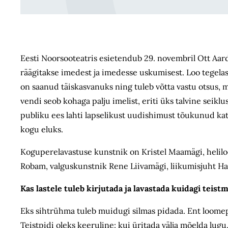
Eesti Noorsooteatris esietendub 29. novembril Ott Aard
räägitakse imedest ja imedesse uskumisest. Loo tegelas
on saanud täiskasvanuks ning tuleb võtta vastu otsus,
vendi seob kohaga palju imelist, eriti üks talvine seik
publiku ees lahti lapselikust uudishimust tõukunud ka
kogu eluks.
Koguperelavastuse kunstnik on Kristel Maamägi, helilo
Robam, valguskunstnik Rene Liivamägi, liikumisjuht Ha
Kas lastele tuleb kirjutada ja lavastada kuidagi teist
Eks sihtrühma tuleb muidugi silmas pidada. Ent loomepro
Teistpidi oleks keeruline: kui üritada välja mõelda lugu