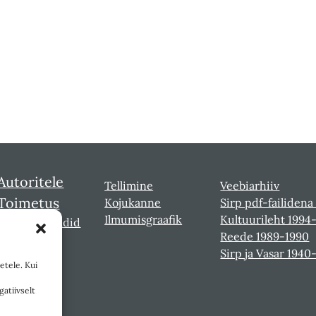
Autoritele
Tellimine
Veebiarhiiv
Toimetus
Kojukanne
Sirp pdf-failidena
Ilmumisgraafik
Kultuurileht 1994
Sirbi laureaadid
Reede 1989-1990
Sirp ja Vasar 1940
etele. Kui
gatiivselt