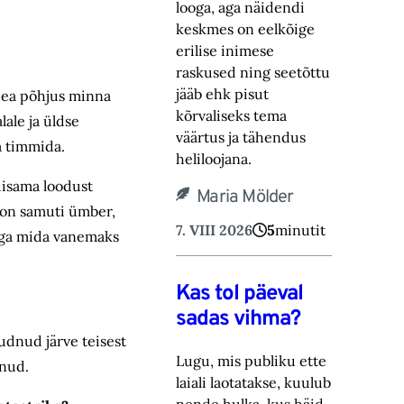
looga, aga näidendi
keskmes on eelkõige
erilise inimese
raskused ning ‎seetõttu
jääb ehk pisut
n hea põhjus minna
kõrvaliseks tema
ale ja üldse
väärtus ja tähendus
aa timmida.
heliloojana.‎
iisama loodust
Maria Mölder
s on samuti ümber,
7. VIII 2026
5
minutit
 aga mida vanemaks
Kas tol päeval
sadas vihma?
õudnud järve teisest
Lugu, mis publiku ette
inud.
laiali laotatakse, kuulub