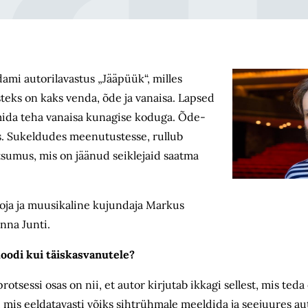
ami autorilavastus „Jääpüük“, milles
teks on kaks venda, õde ja vanaisa. Lapsed
 mida teha vanaisa kunagise koduga. Õde-
lus. Sukeldudes meenutustesse, rullub
tsumus, mis on jäänud seiklejaid saatma
oja ja muusikaline kujundaja Markus
nna Junti.
moodi kui täiskasvanutele?
tsessi osas on nii, et autor kirjutab ikkagi sellest, mis ted
, mis eeldatavasti võiks sihtrühmale meeldida ja seejuures au