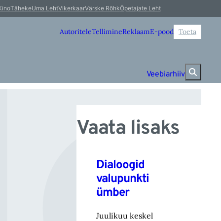
le
Kino
Täheke
Uma Leht
Vikerkaar
Värske Rõhk
Õpetajate Leht
Autoritele
Tellimine
Reklaam
E-pood
Toeta
Veebiarhiiv
Vaata lisaks
Dialoogid
valupunkti
ümber
Juulikuu keskel