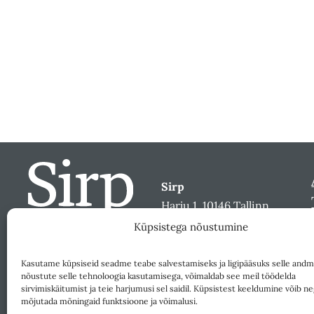
Sirp
Harju 1, 10146 Tallinn
sirp@sirp.ee
Küpsistega nõustumine
Facebook
Toeta
Kasutame küpsiseid seadme teabe salvestamiseks ja ligipääsuks selle andm
nõustute selle tehnoloogia kasutamisega, võimaldab see meil töödelda
sirvimiskäitumist ja teie harjumusi sel saidil. Küpsistest keeldumine võib ne
mõjutada mõningaid funktsioone ja võimalusi.