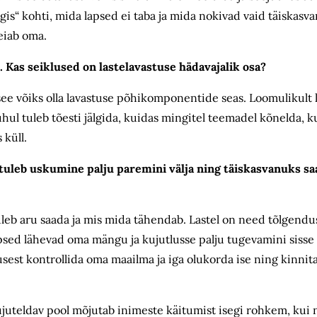
püügis“ kohti, mida lapsed ei taba ja mida nokivad vaid täiskasv
eiab oma.
Kas seiklused on lastelavastuse hädavajalik osa?
 see võiks olla lavastuse põhikomponentide seas. Loomulikult l
hul tuleb tõesti jälgida, kuidas mingitel teemadel kõnelda, k
 küll.
tuleb uskumine palju paremini välja ning täiskasvanuks sa
uleb aru saada ja mis mida tähendab. Lastel on need tõlgendus
psed lähevad oma mängu ja kujutlusse palju tugevamini sisse
est kontrollida oma maailma ja iga olukorda ise ning kinnit
ujuteldav pool mõjutab inimeste käitumist isegi rohkem, kui