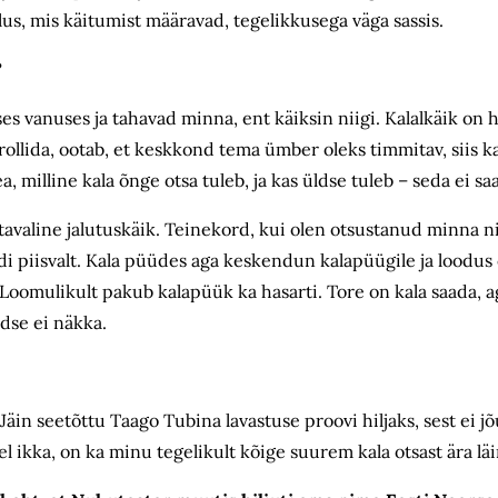
lus, mis käitumist määravad, tegelikkusega väga sassis.
?
lises vanuses ja tahavad minna, ent käiksin niigi. Kalalkäik o
llida, ootab, et keskkond tema ümber oleks timmitav, siis kal
, milline kala õnge otsa tuleb, ja kas üldse tuleb – seda ei s
valine jalutuskäik. Teinekord, kui olen otsustanud minna n
di piisvalt. Kala püüdes aga keskendun kalapüügile ja loodu
 Loomulikult pakub kalapüük ka hasarti. Tore on kala saada,
dse ei näkka.
äin seetõttu Taago Tubina lavastuse proovi hiljaks, sest ei j
l ikka, on ka minu tegelikult kõige suurem kala otsast ära lä