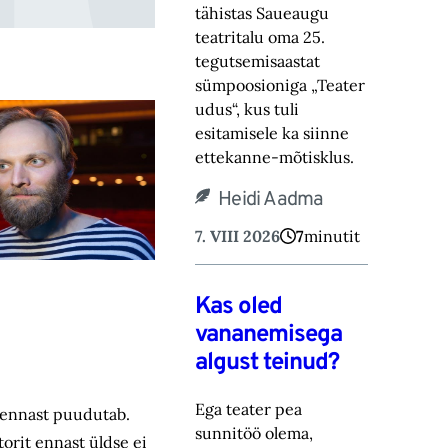
tähistas Saueaugu
teatritalu oma 25.
tegutsemisaastat
sümpoosioniga „Teater
‎udus“, kus tuli
esitamisele ka siinne
ettekanne-mõtisklus.‎
Heidi Aadma
7. VIII 2026
7
minutit
Kas oled
vananemisega
algust teinud?
Ega teater pea
a ennast puudutab.
sunnitöö olema,
torit ennast üldse ei