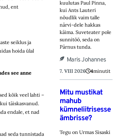
kuulutas Paul Pinna,
anud, ent
kui Ants Lauteri
nõudlik vaim talle
närvi-‎dele hakkas
käima. Suveteater pole
sunnitöö, seda on
aste seiklus ja
Pärnus tunda.‎
uidas hoida ülal
Maris Johannes
7. VIII 2026
4
minutit
ades see anne
Mitu mustikat
ed kõik veel lahti –
mahub
 kui täiskasvanud.
kümneliitrisesse
ada endale, et nad
ämbrisse?
Tegu on Urmas Sisaski
 nad seda tunnistada