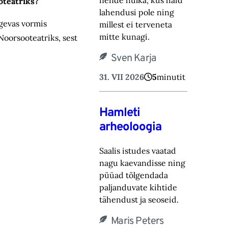
nende hulka, kus häid
oteatriks?
lahendusi pole ning
ägevas vormis
millest ei terveneta
mitte kunagi.
oorsooteatriks, sest
Sven Karja
31. VII 2026
5
minutit
Hamleti
arheoloogia
Saalis istudes vaatad
nagu kaevandisse ning
püüad tõlgendada
paljanduvate kihtide
tähendust ja seoseid.
Maris Peters