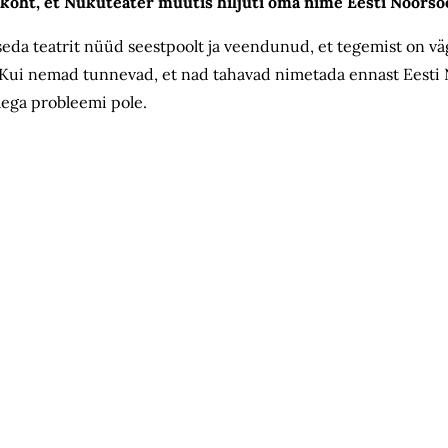
isukoht, et Nukuteater muutis hiljuti oma nime Eesti Noorso
seda teatrit nüüd seestpoolt ja veendunud, et tegemist on v
Kui nemad tunnevad, et nad tahavad nimetada ennast Eesti N
lega probleemi pole.