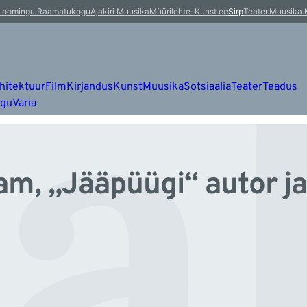
a
Loomingu Raamatukogu
Ajakiri Muusika
Müürileht
e-Kunst.ee
Sirp
Teater.Muusika.
hitektuur
Film
Kirjandus
Kunst
Muusika
Sotsiaalia
Teater
Teadus
ugu
Varia
am, „Jääpüügi“ autor ja