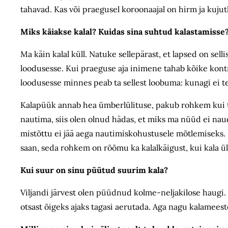
tahavad. Kas või praegusel koroonaajal on hirm ja kujut
Miks käiakse kalal? Kuidas sina suhtud kalastamisse
Ma käin kalal küll. Natuke sellepärast, et lapsed on sel
loodusesse. Kui praeguse aja inimene tahab kõike kontro
loodusesse minnes peab ta sellest loobuma: kunagi ei tea
Kalapüük annab hea ümberlülituse, pakub rohkem kui ta
nautima, siis olen olnud hädas, et miks ma nüüd ei nau
mistõttu ei jää aega nautimiskohustusele mõtlemiseks.
saan, seda rohkem on rõõmu ka kalalkäigust, kui kala ül
Kui suur on sinu püütud suurim kala?
Viljandi järvest olen püüdnud kolme-neljakilose haugi. J
otsast õigeks ajaks tagasi aerutada. Aga nagu kalameeste