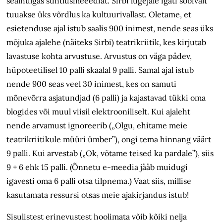
sealhulgas suhtlusmeeediat. Sirbi lugejale igati sobivalt
tuuakse üks võrdlus ka kultuurivallast. Oletame, et
esietenduse ajal istub saalis 900 inimest, nende seas üks
mõjuka ajalehe (näiteks Sirbi) teatrikriitik, kes kirjutab
lavastuse kohta arvustuse. Arvustus on väga pädev,
hüpoteetilisel 10 palli skaalal 9 palli. Samal ajal istub
nende 900 seas veel 30 inimest, kes on samuti
mõnevõrra asjatundjad (6 palli) ja kajastavad tükki oma
blogides või muul viisil elektrooniliselt. Kui ajaleht
nende arvamust ignoreerib („Olgu, ehitame meie
teatrikriitikule müüri ümber”), ongi tema hinnang väärt
9 palli. Kui arvestab („Ok, võtame teised ka pardale”), siis
9 + 6 ehk 15 palli. (Õnnetu e-meedia jääb muidugi
igavesti oma 6 palli otsa tilpnema.) Vaat siis, millise
kasutamata ressursi otsas meie ajakirjandus istub!
Sisulistest erinevustest hoolimata võib kõiki nelja