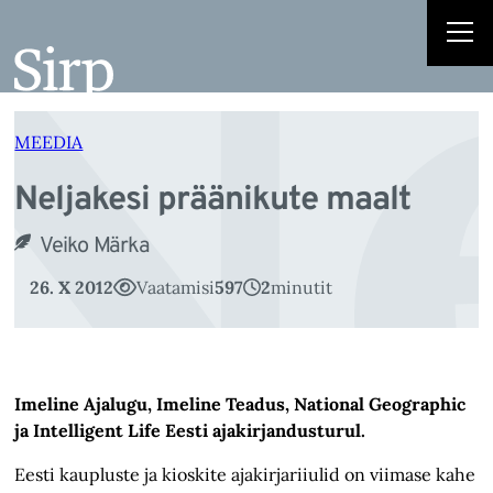
N
Liigu
sisu
juurde
MEEDIA
Neljakesi präänikute maalt
Veiko Märka
26. X 2012
Vaatamisi
597
2
minutit
Imeline Ajalugu, Imeline Teadus, National Geographic
ja Intelligent Life Eesti ajakirjandusturul.
Eesti kaupluste ja kioskite ajakirjariiulid on viimase kahe