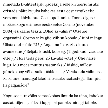
nimetada kvaliteetajakirjadeks ja selle kriteeriumi abil
eristada näiteks juba kaheksa aasta eest eestikeelse
versiooni käivitanud Cosmopolitanist. Toon selguse
mõttes kogu esimese eestikeelse Cosmo (november
2004) esikaane teksti: „Oled sa valmis? Otsetee
orgasmini. Cosmo seksigiid viib su kohale / Juhi mängu.
Üllata end – ütle EI ! / Angelina Jolie. Absoluutselt
avameelne / Seljata kiuslik kolleeg. (Tigedikud, vaadake
ette!) / Hoia teda peos: 25 kavalat võtet / Ühe naise
lugu. Mu mees muutus saatanaks / Riskid, millest
günekoloog võiks sulle rääkida … / Värskenda välimust.
Raba uue mantliga! Jalad sihvakaks saabastega. Ilunipid
ka padjanäole”.
Kogu see jutt võiks samas kohas ilmuda ka täna, kaheksa
aastat hiljem, ja ükski lugeja ei paneks midagi tähele.