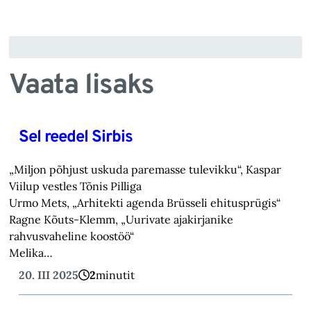
Vaata lisaks
Sel reedel Sirbis
„Miljon põhjust uskuda paremasse tulevikku“, Kaspar
Viilup vestles Tõnis Pilliga
Urmo Mets, „Arhitekti agenda Brüsseli ehitusprügis“
Ragne Kõuts-Klemm, „Uurivate ajakirjanike
rahvusvaheline koostöö“
Melika…
20. III 2025
2
minutit