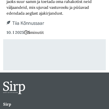
jaoks suur samm ja toetada oma rahakotist neid
väljaandeid, mis ujuvad vastuvoolu ja püüavad
edendada aeglast ajakirjandust.
Tiia Kõnnussaar
10. I 2025
5
minutit
Sirp