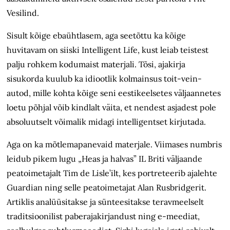
Vesilind.
Sisult kõige ebaühtlasem, aga seetõttu ka kõige
huvitavam on siiski Intelligent Life, kust leiab teistest
palju rohkem kodumaist materjali. Tõsi, ajakirja
sisukorda kuulub ka idiootlik kolmainsus toit-vein-
autod, mille kohta kõige seni eestikeelsetes väljaannetes
loetu põhjal võib kindlalt väita, et nendest asjadest pole
absoluutselt võimalik midagi intelligentset kirjutada.
Aga on ka mõtlemapanevaid materjale. Viimases numbris
leidub pikem lugu „Heas ja halvas” IL Briti väljaande
peatoimetajalt Tim de Lisle’ilt, kes portreteerib ajalehte
Guardian ning selle peatoimetajat Alan Rusbridgerit.
Artiklis analüüsitakse ja sünteesitakse teravmeelselt
traditsioonilist paberajakirjandust ning e-meediat,