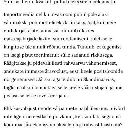
Siin käsitletud kvarteti puhul oleks see mõeldamatu.
Importmeedia neliku invasiooni puhul pole alust
vähimakski põhimõtteliseks kriitikaks. Ajal, kui meie
endi kirjastajate fantaasia küündib üksnes
naisteajakirjade laviini suurendamiseni, tuleb selle
kingituse üle ainult rõõmu tunda. Tundub, et tegemist
on isegi pisut teenimatult sülle sadanud rikkusega.
Räägitakse ju pidevalt Eesti rahvaarvu vähenemisest,
andekate inimeste äravoolust, eesti keele positsioonide
nõrgenemisest. Järsku aga leidub nii Skandinaavias,
Inglismaal kui lombi taga selle keele väärtustajaid ja, mis
peaasi, sellesse investeerijaid.
Ehk kasvab just nende väljaannete najal üles uus, niivõrd
intelligentne eestlaste põlvkond, kes suudab isegi oma
kodumaal äraelamisvõimalusi leida ja rahvast taastoota?