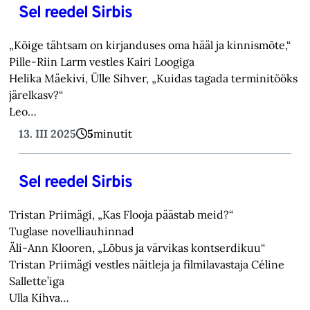
Sel reedel Sirbis
„Kõige tähtsam on kirjanduses oma hääl ja kinnismõte,“
Pille-Riin Larm vestles Kairi Loogiga
Helika Mäekivi, Ülle Sihver, „Kuidas tagada terminitööks
järelkasv?“
Leo…
13. III 2025
5
minutit
Sel reedel Sirbis
Tristan Priimägi, „Kas Flooja päästab meid?“
Tuglase novelliauhinnad
Äli-Ann Klooren, „Lõbus ja värvikas kontserdikuu“
Tristan Priimägi vestles näitleja ja filmilavastaja Céline
Sallette’iga
Ulla Kihva…