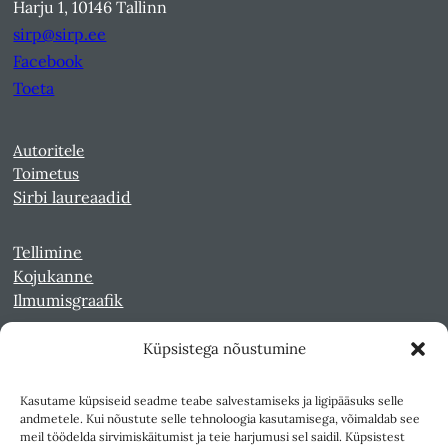
Harju 1, 10146 Tallinn
sirp@sirp.ee
Facebook
Toeta
Autoritele
Toimetus
Sirbi laureaadid
Tellimine
Kojukanne
Ilmumisgraafik
Küpsistega nõustumine
Veebiarhiiv
Sirp pdf-failidena Digaris
Kasutame küpsiseid seadme teabe salvestamiseks ja ligipääsuks selle
Kultuurileht 1994-1997
andmetele. Kui nõustute selle tehnoloogia kasutamisega, võimaldab see
Reede 1989-1990
meil töödelda sirvimiskäitumist ja teie harjumusi sel saidil. Küpsistest