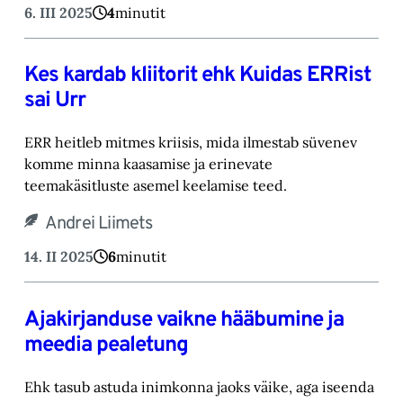
6. III 2025
4
minutit
Kes kardab kliitorit ehk Kuidas ERRist
sai Urr
ERR heitleb mitmes kriisis, mida ilmestab süvenev
komme minna kaasamise ja erinevate
teemakäsitluste asemel keelamise teed.
Andrei Liimets
14. II 2025
6
minutit
Ajakirjanduse vaikne hääbumine ja
meedia pealetung
Ehk tasub astuda inimkonna jaoks väike, aga iseenda