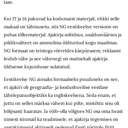
tase.
Kui IT ja IA pakuvad ka kodumaist materjali, ehkki selle
osakaal on tähtsusetu, siis NG eestikeelne versioon on
puhas tõlkematerjal. Ajakirja soliidsus, usaldusväärsus ja
pildikvaliteet on ammuilma üldtuntud kogu maailmas.
NG formaat on teistega võrreldes käepärasem, reklaami
leidub vähe ja see vähenegi on maitsekalt ajakirja
üldisesse kujundusse sulatatud.
Eestikeelse NG ainsaks formaalseks puuduseks on see,
et ajakiri oli geograafia- ja loodushuvilise eestlase
tähelepanuobjektiks ka ingliskeelsena. Seda enam, et
juttu on selles märksa vähem kui pilte, mistõttu sisu oli
hõlpsasti haaratav. Ja võib-olla võlgnes NG osa oma heast
nimest siinmail ka teadmisele, et ajakirja tegemises on
aastakümneid aktiivselt osalenud Eesti päritolu Priit