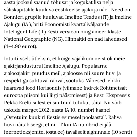
aasta jooksul saanud tõhusat ja kogukat lisa nelja
väliskapitalile kuuluva eestikeelse ajakirja näol. Need on
Bonnieri grupile kuuluvad Imeline Teadus (IT) ja Imeline
Ajalugu (IA ), briti Economisti kvartaliväljaande
Intelligent Life (IL) Eesti versioon ning ameeriklaste
National Geographic (NG). Hinnaltki on nad lähedased
(4–4.90 eurot).
Intuitiivselt ütleksin, et kõige vajalikum neist oli meie
ajakirjandusturul Imeline Ajalugu. Populaarne
ajalooajakiri puudus meil, ajaloosse nii suure huvi ja
respektiga suhtuval rahval, sootuks. Vähesed, ehkki
haaravad lood Horisondis (viimane Indrek Rohtmetsalt
euroopa piisoni kui liigi päästmisest) ja Eesti Ekspressis
Pekka Erelti sulest ei suutnud tühikut täita. Nii võib
uskuda märget 2012. aasta IA 10. numbri kaanel:
„Ostetuim kuukiri Eestis esimesel poolaastal”. Rahva
huvi näitab seegi, et nii IT kui IA numbrid ei jää
inernetioksjonitel (osta.ee) tavaliselt alghinnale (10 senti)