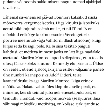
pidama või hoopis pakkumiseta nagu uuemad ajakirjad
tavaliselt.
Lähemal süvenemisel jäävad Bonnieri kaksikud siiski
mõnevõrra kergemeelseteks. Liiga kirjuks ja lapsikuks
aetud pildikujundus jätab mulje, et nii IT kui IA on
mõeldud eelkõige koolinoorsoole (Vercingetorixi
portree meenutab väga Vahitorni illustratsioone), kuigi
kirjas seda kusagil pole. Ka IA sisu tekitab paiguti
kahtlusi, et mõtleva inimese jaoks on latt liiga madalale
asetatud: Marilyn Monroe tapeti sellepärast, et ta teadis
ufost; Castro oleks suutnud Kennedy elu päästa … Üldse
on veider, et end ajalooajakirjana esitlev väljaanne paneb
ühe numbri kaanepoisiks Adolf Hitleri, teise
kaanetüdrukuks aga Marilyn Monroe. Liiga erinev
mõõtkava. Hakata vahtu üles kloppima selle pealt, et
inimene, kes oli teinud juba neli enesetapukatset, ei
teinudki viiendat, vaid hoopis mõrvati (sealjuures ilma
vähimagi mõistliku motiivita), on kollase ajakirjanduse