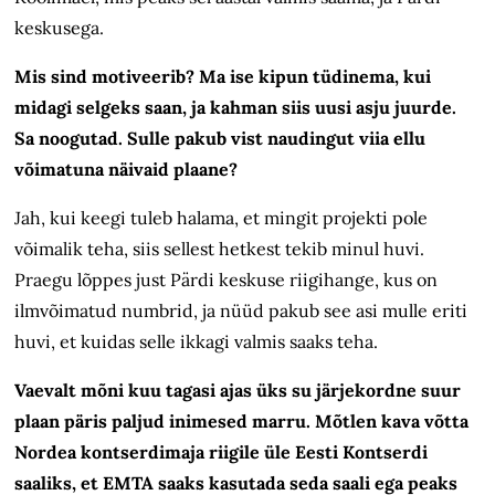
keskusega.
Mis sind motiveerib? Ma ise kipun tüdinema, kui
midagi selgeks saan, ja kahman siis uusi asju juurde.
Sa noogutad. Sulle pakub vist naudingut viia ellu
võimatuna näivaid plaane?
Jah, kui keegi tuleb halama, et mingit projekti pole
võimalik teha, siis sellest hetkest tekib minul huvi.
Praegu lõppes just Pärdi keskuse riigihange, kus on
ilmvõimatud numbrid, ja nüüd pakub see asi mulle eriti
huvi, et kuidas selle ikkagi valmis saaks teha.
Vaevalt mõni kuu tagasi ajas üks su järjekordne suur
plaan päris paljud inimesed marru. Mõtlen kava võtta
Nordea kontserdimaja riigile üle Eesti Kontserdi
saaliks, et EMTA saaks kasutada seda saali ega peaks