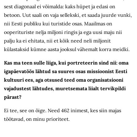
sest diagonaal ei võimalda: kaks hüpet ja edasi on
betoon. Uut saali on vaja sellekski, et saada juurde vunki,
nii Eesti publiku kui turistide osas. Maailmas on
ooperituriste nelja miljoni ringis ja ega uusi maju nii
palju ka ei ehitata, nii et kõik need neli miljonit
külastaksid kümne aasta jooksul vähemalt korra meidki.
Kas ma teen sulle liiga, kui portreteerin sind nii: oma
igapäevatöös lähtud sa suures osas missioonist Eesti
kultuuri ees, aga otsused teed oma organisatsiooni
vajadustest lähtudes, muretsemata liialt tervikpildi
pärast?
Ei tee, see on õige. Need 462 inimest, kes siin majas
töötavad, on minu prioriteet.