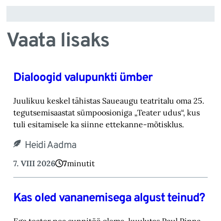
Vaata lisaks
Dialoogid valupunkti ümber
Juulikuu keskel tähistas Saueaugu teatritalu oma 25.
tegutsemisaastat sümpoosioniga „Teater ‎udus“, kus
tuli esitamisele ka siinne ettekanne-mõtisklus.‎
Heidi Aadma
7. VIII 2026
7
minutit
Kas oled vananemisega algust teinud?
Ega teater pea sunnitöö olema, kuulutas Paul Pinna,