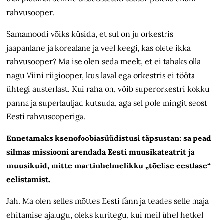
rahvusooper.
Samamoodi võiks küsida, et sul on ju orkestris
jaapanlane ja korealane ja veel keegi, kas olete ikka
rahvusooper? Ma ise olen seda meelt, et ei tahaks olla
nagu Viini riigiooper, kus laval ega orkestris ei tööta
ühtegi austerlast. Kui raha on, võib superorkestri kokku
panna ja superlauljad kutsuda, aga sel pole mingit seost
Eesti rahvusooperiga.
Ennetamaks ksenofoobiasüüdistusi täpsustan: sa pead
silmas missiooni arendada Eesti muusikateatrit ja
muusikuid, mitte martinhelmelikku „tõelise eestlase“
eelistamist.
Jah. Ma olen selles mõttes Eesti fänn ja teades selle maja
ehitamise ajalugu, oleks kuritegu, kui meil ühel hetkel