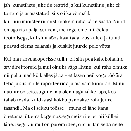
jah, kunstiliste juhtide teatrid ja kui kunstiline juht oli
tuntud ja armastatud, siis oli ka võimalik
kultuuriministeeriumist rohkem raha kätte saada. Nüüd
on aga risk palju suurem, me tegeleme nii-öelda
tootmisega, kui sinu sõna kasutada, kus kulud ja tulud
peavad olema balansis ja kuskilt juurde pole võtta.
Kui ma rahvusooperisse tulin, oli siin pea kahekohaline
arv direktoreid ja mul olnuks väga lihtne, kui raha olnuks
nii palju, nad kõik alles jätta – et lasen neil kogu töö ära
teha ja siis mulle raporteerida ja ma vaid kinnitan. Minu
natuur on teistsugune: ma olen nagu väike laps, kes
tahab teada, kuidas asi kokku pannakse rohujuure
tasandil. Ma ei sekku töösse – muna ei lähe kana
õpetama, ütlema kogemustega meistrile, et nii küll ei
lähe. Isegi kui mul on parem idee, siis üritan seda neile