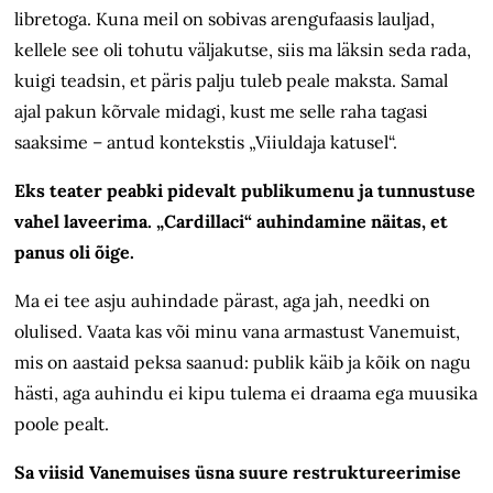
libretoga. Kuna meil on sobivas arengufaasis lauljad,
kellele see oli tohutu väljakutse, siis ma läksin seda rada,
kuigi teadsin, et päris palju tuleb peale maksta. Samal
ajal pakun kõrvale midagi, kust me selle raha tagasi
saaksime – antud kontekstis „Viiuldaja katusel“.
Eks teater peabki pidevalt publikumenu ja tunnustuse
vahel laveerima. „Cardillaci“ auhindamine näitas, et
panus oli õige.
Ma ei tee asju auhindade pärast, aga jah, needki on
olulised. Vaata kas või minu vana armastust Vanemuist,
mis on aastaid peksa saanud: publik käib ja kõik on nagu
hästi, aga auhindu ei kipu tulema ei draama ega muusika
poole pealt.
Sa viisid Vanemuises üsna suure re­struktureerimise