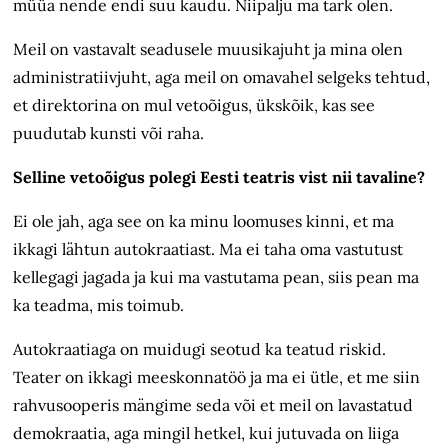
müüa nende endi suu kaudu. Niipalju ma tark olen.
Meil on vastavalt seadusele muusikajuht ja mina olen
administratiivjuht, aga meil on omavahel selgeks tehtud,
et direktorina on mul vetoõigus, ükskõik, kas see
puudutab kunsti või raha.
Selline vetoõigus polegi Eesti teatris vist nii tavaline?
Ei ole jah, aga see on ka minu loomuses kinni, et ma
ikkagi lähtun autokraatiast. Ma ei taha oma vastutust
kellegagi jagada ja kui ma vastutama pean, siis pean ma
ka teadma, mis toimub.
Autokraatiaga on muidugi seotud ka teatud riskid.
Teater on ikkagi meeskonnatöö ja ma ei ütle, et me siin
rahvusooperis mängime seda või et meil on lavastatud
demokraatia, aga mingil hetkel, kui jutuvada on liiga