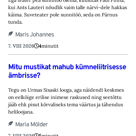
kui Ants Lauteri nõudlik vaim talle närvi-‎dele hakkas
käima. Suveteater pole sunnitöö, seda on Pärnus
tunda.‎
Maris Johannes
7. VIII 2026
4
minutit
Mitu mustikat mahub kümneliitrisesse
ämbrisse?
Tegu on Urmas Sisaski looga, aga näidendi keskmes
on eelkõige erilise inimese raskused ning ‎seetõttu
jääb ehk pisut kõrvaliseks tema väärtus ja tähendus
heliloojana.‎
Maria Mölder
7. VIII 2026
5
minutit