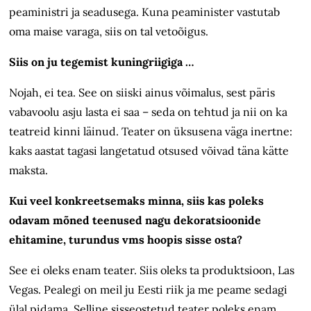
peaministri ja seadusega. Kuna peaminister vastutab
oma maise varaga, siis on tal vetoõigus.
Siis on ju tegemist kuningriigiga …
Nojah, ei tea. See on siiski ainus võimalus, sest päris
vabavoolu asju lasta ei saa – seda on tehtud ja nii on ka
teatreid kinni läinud. Teater on üksusena väga inertne:
kaks aastat tagasi langetatud otsused võivad täna kätte
maksta.
Kui veel konkreetsemaks minna, siis kas poleks
odavam mõned teenused nagu dekoratsioonide
ehitamine, turundus vms hoopis sisse osta?
See ei oleks enam teater. Siis oleks ta produktsioon, Las
Vegas. Pealegi on meil ju Eesti riik ja me peame sedagi
ülal pidama. Selline sisseostetud teater poleks enam