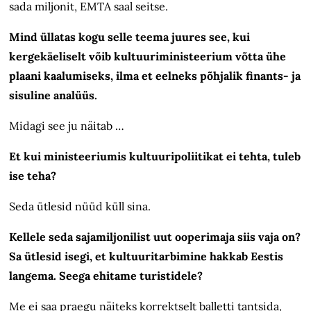
sada miljonit, EMTA saal seitse.
Mind üllatas kogu selle teema juures see, kui
kergekäeliselt võib kultuuriministeerium võtta ühe
plaani kaalumiseks, ilma et eelneks põhjalik finants- ja
sisuline analüüs.
Midagi see ju näitab …
Et kui ministeeriumis kultuuripoliitikat ei tehta, tuleb
ise teha?
Seda ütlesid nüüd küll sina.
Kellele seda sajamiljonilist uut ooperimaja siis vaja on?
Sa ütlesid isegi, et kultuuritarbimine hakkab Eestis
langema. Seega ehitame turistidele?
Me ei saa praegu näiteks korrektselt balletti tantsida,