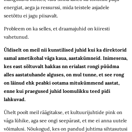
energiat, aega ja ressurssi, mida teistele asjadele
seetõttu ei jagu piisavalt.
Probleem on ka selles, et draama­juhid on kiiresti
vahetunud.
Üldiselt on meil nii kunstilised juhid kui ka direktorid
samal ametikohal väga kaua, aastakümneid. Inimesena,
kes east sõltuvalt hakkas nn erialast rongi püüdma
alles aastatuhande alguses, on mul tunne, et see rong
on läinud ehk peabki ootama mitukümmend aastat,
enne kui praegused juhid loomulikku teed pidi
lahkuvad.
Ühelt poolt meil räägitakse, et kultuurijuhtide pink on
väga lühike, aga see ongi seepärast, et me ei anna uutele
võimalusi. Nõukogud, kes on pandud juhtima sihtasutusi