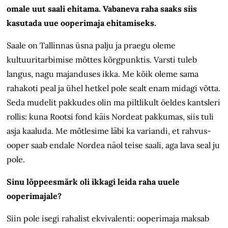
omale uut saali ehitama. Vabaneva raha saaks siis
kasutada uue ooperimaja ehitamiseks.
Saale on Tallinnas üsna palju ja praegu oleme
kultuuritarbimise mõttes kõrgpunktis. Varsti tuleb
langus, nagu majanduses ikka. Me kõik oleme sama
rahakoti peal ja ühel hetkel pole sealt enam midagi võtta.
Seda mudelit pakkudes olin ma piltlikult öeldes kantsleri
rollis: kuna Rootsi fond käis Nordeat pakkumas, siis tuli
asja kaaluda. Me mõtlesime läbi ka variandi, et rahvus­
ooper saab endale Nordea näol teise saali, aga lava seal ju
pole.
Sinu lõppeesmärk oli ikkagi leida raha uuele
ooperimajale?
Siin pole isegi rahalist ekvivalenti: ooperimaja maksab