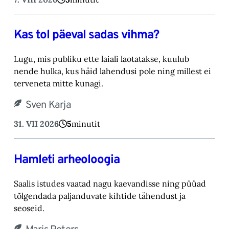
Kas tol päeval sadas vihma?
Lugu, mis publiku ette laiali laotatakse, kuulub
nende hulka, kus häid lahendusi pole ning millest ei
terveneta mitte kunagi.
Sven Karja
31. VII 2026
5
minutit
Hamleti arheoloogia
Saalis istudes vaatad nagu kaevandisse ning püüad
tõlgendada paljanduvate kihtide tähendust ja
seoseid.