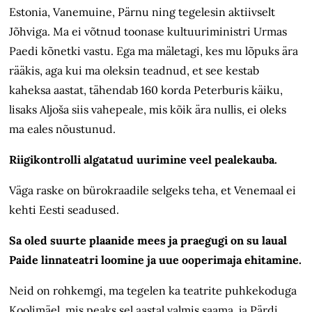
Estonia, Vanemuine, Pärnu ning tegelesin aktiivselt
Jõhviga. Ma ei võtnud toonase kultuuriministri Urmas
Paedi kõnetki vastu. Ega ma mäletagi, kes mu lõpuks ära
rääkis, aga kui ma oleksin teadnud, et see kestab
kaheksa aastat, tähendab 160 korda Peterburis käiku,
lisaks Aljoša siis vahepeale, mis kõik ära nullis, ei oleks
ma eales nõustunud.
Riigikontrolli algatatud uurimine veel pealekauba.
Väga raske on bürokraadile selgeks teha, et Venemaal ei
kehti Eesti seadused.
Sa oled suurte plaanide mees ja praegugi on su laual
Paide linnateatri loomine ja uue ooperimaja ehitamine.
Neid on rohkemgi, ma tegelen ka teatrite puhkekoduga
Koolimäel, mis peaks sel aastal valmis saama, ja Pärdi