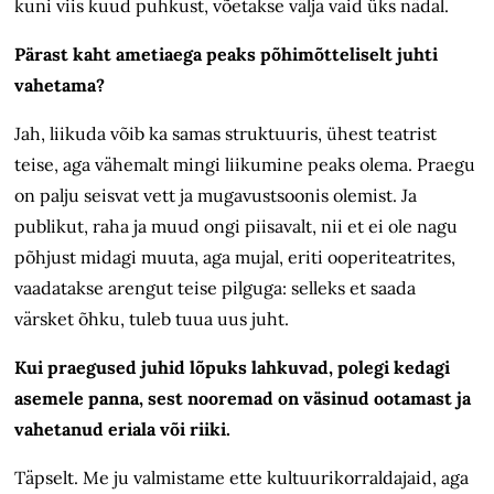
kuni viis kuud puhkust, võetakse välja vaid üks nädal.
Pärast kaht ametiaega peaks põhimõtteliselt juhti
vahetama?
Jah, liikuda võib ka samas struktuuris, ühest teatrist
teise, aga vähemalt mingi liikumine peaks olema. Praegu
on palju seisvat vett ja mugavustsoonis olemist. Ja
publikut, raha ja muud ongi piisavalt, nii et ei ole nagu
põhjust midagi muuta, aga mujal, eriti ooperiteatrites,
vaadatakse arengut teise pilguga: selleks et saada
värsket õhku, tuleb tuua uus juht.
Kui praegused juhid lõpuks lahkuvad, polegi kedagi
asemele panna, sest nooremad on väsinud ootamast ja
vahetanud eriala või riiki.
Täpselt. Me ju valmistame ette kultuurikorraldajaid, aga