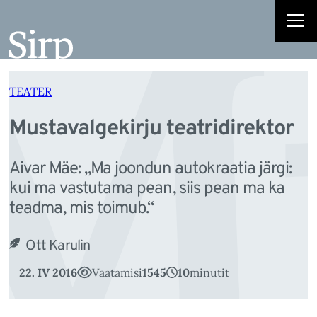
Mu
Liigu
sisu
juurde
TEATER
Mustavalgekirju teatridirektor
Aivar Mäe: „Ma joondun autokraatia järgi:
kui ma vastutama pean, siis pean ma ka
teadma, mis toimub.“
Ott Karulin
22. IV 2016
Vaatamisi
1545
10
minutit