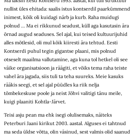
Ma läksin Eesti Kontserti 1993. aastal, kui tuli struktuur
nullist üles ehitada: saalis istus kontserdil paarkümmend
inimest, kõik oli kuidagi närb ja kurb. Raha muidugi
polnud … Ma ei rikkunud seadust, küll aga kasutasin ära
õrnad augud seaduses. Sel ajal, kui teised kultuurijuhid
alles mõtlesid, oli mul kõik kiiresti ära tehtud. Eesti
Kontserdi puhul tegin gigantse plaani, mis polnud
otseselt maailma vallutamine, aga kuna tol hetkel oli see
väike organisatsioon ja räägiti, et võiks tema raha teiste
vahel ära jagada, siis tuli ta teha suureks. Meie kasuks
rääkis seegi, et sel ajal püüdles ka riik nelja
tõmbekeskuse poole ja neist Jõhvi valitigi tänu meile,
kuigi plaaniti Kohtla-Järvet.
Teisi asju pean ma ehk isegi olulisemaks, näiteks
Peterburi Jaani kirikut 2003. aastal. Alguses ei tahtnud
ma seda üldse võtta, olin väsinud, sest valmis olid saanud