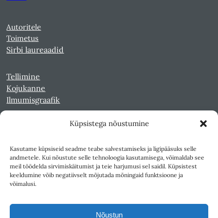
Autoritele
Toimetus
Sirbi laureaadid
Tellimine
Kojukanne
Ilmumisgraafik
Küpsistega nõustumine
Veebiarhiiv
Sirp pdf-failidena Digaris
Kasutame küpsiseid seadme teabe salvestamiseks ja ligipääsuks selle
Kultuurileht 1994-1997
andmetele. Kui nõustute selle tehnoloogia kasutamisega, võimaldab see
Reede 1989-1990
meil töödelda sirvimiskäitumist ja teie harjumusi sel saidil. Küpsistest
Sirp ja Vasar 1940-1989
keeldumine võib negatiivselt mõjutada mõningaid funktsioone ja
võimalusi.
Ligipääsetavus
Kasutustingimused
Nõustun