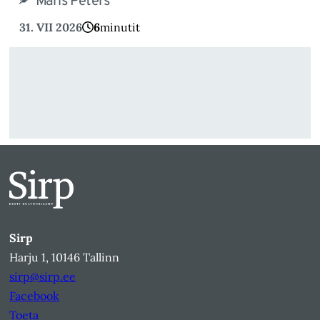
Maris Peters
31. VII 2026
6
minutit
Sirp
Harju 1, 10146 Tallinn
sirp@sirp.ee
Facebook
Toeta