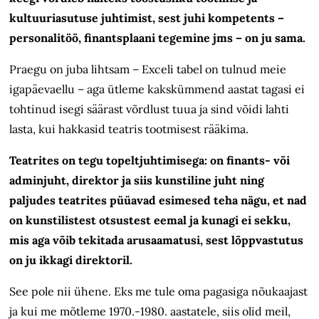
kultuuri­asutuse juhtimist, sest juhi kompetents –
personalitöö, finantsplaani tegemine jms – on ju sama.
Praegu on juba lihtsam – Exceli tabel on tulnud meie
igapäevaellu – aga ütleme kakskümmend aastat tagasi ei
tohtinud isegi säärast võrdlust tuua ja sind võidi lahti
lasta, kui hakkasid teatris tootmisest rääkima.
Teatrites on tegu topeltjuhtimisega: on finants- või
adminjuht, direktor ja siis kunstiline juht ning
paljudes teatrites püüavad esimesed teha nägu, et nad
on kunstilistest otsustest eemal ja kunagi ei sekku,
mis aga võib tekitada arusaamatusi, sest lõppvastutus
on ju ikkagi direktoril.
See pole nii ühene. Eks me tule oma pagasiga nõukaajast
ja kui me mõtleme 1970.-1980. aastatele, siis olid meil,