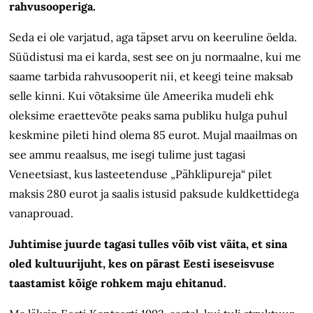
rahvus­ooperiga.
Seda ei ole varjatud, aga täpset arvu on keeruline öelda.
Süüdistusi ma ei karda, sest see on ju normaalne, kui me
saame tarbida rahvusooperit nii, et keegi teine maksab
selle kinni. Kui võtaksime üle Ameerika mudeli ehk
oleksime era­ette­võte peaks sama publiku hulga puhul
keskmine pileti hind olema 85 eurot. Mujal maailmas on
see ammu reaalsus, me isegi tulime just tagasi
Veneetsiast, kus lasteetenduse „Pähklipureja“ pilet
maksis 280 eurot ja saalis istusid paksude kuldkettidega
vanaprouad.
Juhtimise juurde tagasi tulles võib vist väita, et sina
oled kultuurijuht, kes on pärast Eesti iseseisvuse
taastamist kõige rohkem maju ehitanud.