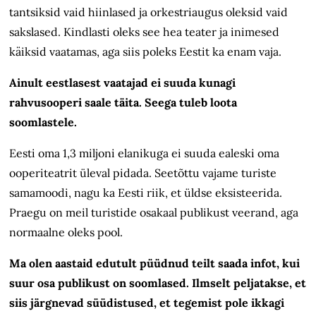
tantsiksid vaid hiinlased ja orkestriaugus oleksid vaid
sakslased. Kindlasti oleks see hea teater ja inimesed
käiksid vaatamas, aga siis poleks Eestit ka enam vaja.
Ainult eestlasest vaatajad ei suuda kunagi
rahvusooperi saale täita. Seega tuleb loota
soomlastele.
Eesti oma 1,3 miljoni elanikuga ei suuda ealeski oma
ooperiteatrit üleval pidada. Seetõttu vajame turiste
samamoodi, nagu ka Eesti riik, et üldse eksisteerida.
Praegu on meil turistide osakaal publikust veerand, aga
normaalne oleks pool.
Ma olen aastaid edutult püüdnud teilt saada infot, kui
suur osa publikust on soomlased. Ilmselt pelja­takse, et
siis järgnevad süüdistused, et tegemist pole ikkagi