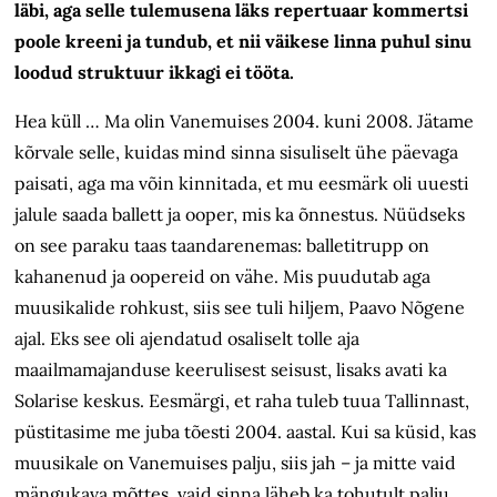
läbi, aga selle tulemusena läks repertuaar kommertsi
poole kreeni ja tundub, et nii väikese linna puhul sinu
loodud struktuur ikkagi ei tööta.
Hea küll … Ma olin Vanemuises 2004. kuni 2008. Jätame
kõrvale selle, kuidas mind sinna sisuliselt ühe päevaga
paisati, aga ma võin kinnitada, et mu eesmärk oli uuesti
jalule saada ballett ja ooper, mis ka õnnestus. Nüüdseks
on see paraku taas taandarenemas: balletitrupp on
kahanenud ja oopereid on vähe. Mis puudutab aga
muusikalide rohkust, siis see tuli hiljem, Paavo Nõgene
ajal. Eks see oli ajendatud osaliselt tolle aja
maailmamajanduse keerulisest seisust, lisaks avati ka
Solarise keskus. Eesmärgi, et raha tuleb tuua Tallinnast,
püstitasime me juba tõesti 2004. aastal. Kui sa küsid, kas
muusikale on Vanemuises palju, siis jah – ja mitte vaid
mängukava mõttes, vaid sinna läheb ka tohutult palju