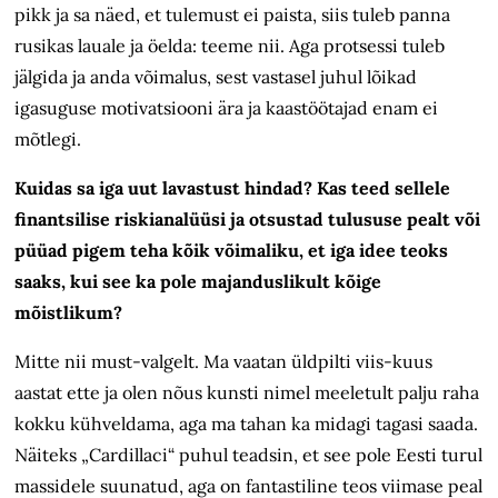
pikk ja sa näed, et tulemust ei paista, siis tuleb panna
rusikas lauale ja öelda: teeme nii. Aga protsessi tuleb
jälgida ja anda võimalus, sest vastasel juhul lõikad
igasuguse motivatsiooni ära ja kaastöötajad enam ei
mõtlegi.
Kuidas sa iga uut lavastust hindad? Kas teed sellele
finantsilise riski­ana­lüüsi ja otsustad tulususe pealt või
püüad pigem teha kõik võimaliku, et iga idee teoks
saaks, kui see ka pole majanduslikult kõige
mõistlikum?
Mitte nii must-valgelt. Ma vaatan üldpilti viis-kuus
aastat ette ja olen nõus kunsti nimel meeletult palju raha
kokku kühveldama, aga ma tahan ka midagi tagasi saada.
Näiteks „Cardillaci“ puhul teadsin, et see pole Eesti turul
massidele suunatud, aga on fantastiline teos viimase peal