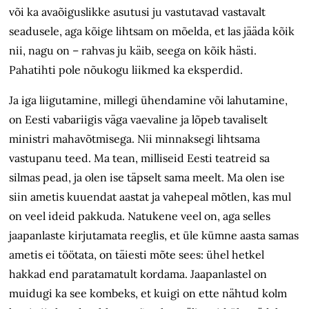
või ka avaõiguslikke asutusi ju vastutavad vastavalt
seadusele, aga kõige lihtsam on mõelda, et las jääda kõik
nii, nagu on – rahvas ju käib, seega on kõik hästi.
Pahatihti pole nõukogu liikmed ka eksperdid.
Ja iga liigutamine, millegi ühendamine või lahutamine,
on Eesti vabariigis väga vaevaline ja lõpeb tavaliselt
ministri mahavõtmisega. Nii minnaksegi lihtsama
vastupanu teed. Ma tean, milliseid Eesti teatreid sa
silmas pead, ja olen ise täpselt sama meelt. Ma olen ise
siin ametis kuuendat aastat ja vahepeal mõtlen, kas mul
on veel ideid pakkuda. Natukene veel on, aga selles
jaapanlaste kirjutamata reeglis, et üle kümne aasta samas
ametis ei töötata, on täiesti mõte sees: ühel hetkel
hakkad end paratamatult kordama. Jaapanlastel on
muidugi ka see kombeks, et kuigi on ette nähtud kolm