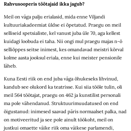
Rahvusooperis töötajaid ikka jagub?
Meil on väga palju erialasid, mida enne Viljandi
kultuuriakadeemiat üldse ei õpetatud. Praegu on meil
selliseid spetsialiste, kel vanust juba üle 70, aga kellest
kuidagi loobuda ei taha. Nii ongi mul praegu majas n-ö
selliõppes seitse inimest, kes omandavad meistri kõrval
kolme aasta jooksul eriala, enne kui meister pensionile
läheb.
Kuna Eesti riik on end juba väga õhukeseks lihvinud,
kandub see olukord ka teatrisse. Kui siia tööle tulin, oli
meil 564 töötajat, praegu on 462 ja kunstilist personali
ma pole vähendanud. Struktuuri­muudatused on end
õigustanud: inimesed saavad päris normaalset palka, nad
on motiveeritud ja see pole ainult töökoht, meil on
justkui omaette väike riik oma väikese parlamendi,