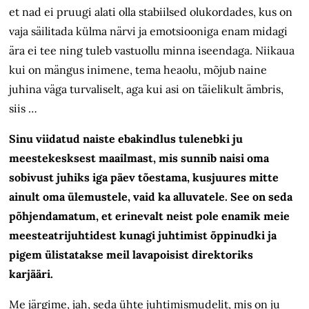
et nad ei pruugi alati olla stabiilsed olukordades, kus on
vaja säilitada külma närvi ja emotsiooniga enam midagi
ära ei tee ning tuleb vastuollu minna iseendaga. Niikaua
kui on mängus inimene, tema heaolu, mõjub naine
juhina väga turvaliselt, aga kui asi on täielikult ämbris,
siis …
Sinu viidatud naiste ebakindlus tulenebki ju
meestekesksest maailmast, mis sunnib naisi oma
sobivust juhiks iga päev tõestama, kusjuures mitte
ainult oma ülemustele, vaid ka alluvatele. See on seda
põhjendamatum, et erinevalt neist pole enamik meie
meesteatrijuhtidest kunagi juhtimist õppinudki ja
pigem ülistatakse meil lavapoisist direktoriks
karjääri.
Me järgime, jah, seda ühte juhtimismudelit, mis on ju