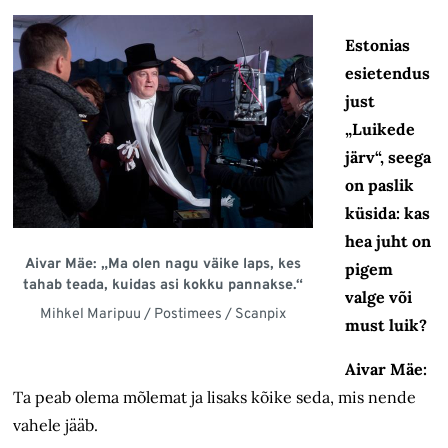
Estonias
esietendus
just
„Luikede
järv“, seega
on paslik
küsida: kas
hea juht on
Aivar Mäe: „Ma olen nagu väike laps, kes
pigem
tahab teada, kuidas asi kokku pannakse.“
valge või
Mihkel Maripuu / Postimees / Scanpix
must luik?
Aivar Mäe:
Ta peab olema mõlemat ja lisaks kõike seda, mis nende
vahele jääb.