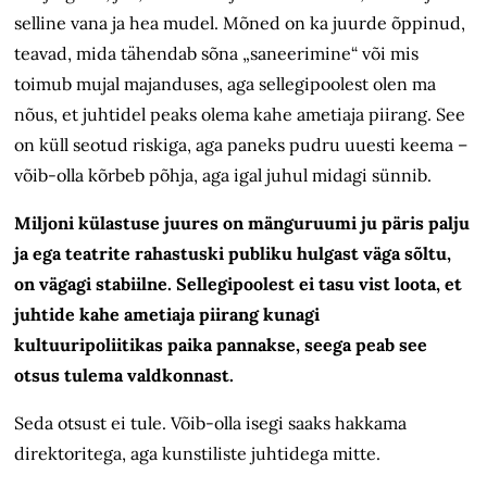
selline vana ja hea mudel. Mõned on ka juurde õppinud,
teavad, mida tähendab sõna „saneerimine“ või mis
toimub mujal majanduses, aga sellegipoolest olen ma
nõus, et juhtidel peaks olema kahe ametiaja piirang. See
on küll seotud riskiga, aga paneks pudru uuesti keema –
võib-olla kõrbeb põhja, aga igal juhul midagi sünnib.
Miljoni külastuse juures on mänguruumi ju päris palju
ja ega teatrite rahastuski publiku hulgast väga sõltu,
on vägagi stabiilne. Sellegipoolest ei tasu vist loota, et
juhtide kahe ametiaja piirang kunagi
kultuuripoliitikas paika pannakse, seega peab see
otsus tulema valdkonnast.
Seda otsust ei tule. Võib-olla isegi saaks hakkama
direktoritega, aga kunstiliste juhtidega mitte.