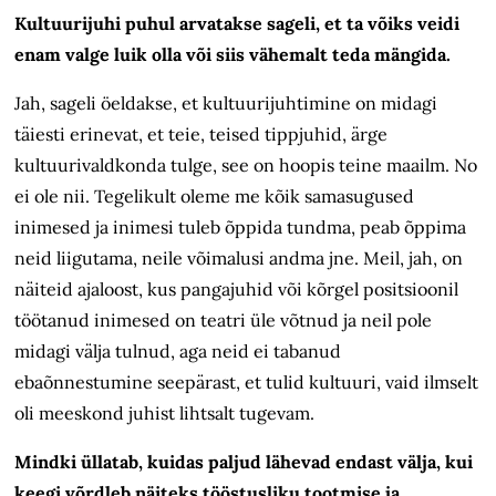
Kultuurijuhi puhul arvatakse sageli, et ta võiks veidi
enam valge luik olla või siis vähemalt teda mängida.
Jah, sageli öeldakse, et kultuurijuhtimine on midagi
täiesti erinevat, et teie, teised tippjuhid, ärge
kultuurivaldkonda tulge, see on hoopis teine maailm. No
ei ole nii. Tegelikult oleme me kõik samasugused
inimesed ja inimesi tuleb õppida tundma, peab õppima
neid liigutama, neile võimalusi andma jne. Meil, jah, on
näiteid ajaloost, kus pangajuhid või kõrgel positsioonil
töötanud inimesed on teatri üle võtnud ja neil pole
midagi välja tulnud, aga neid ei tabanud
ebaõnnestumine seepärast, et tulid kultuuri, vaid ilmselt
oli meeskond juhist lihtsalt tugevam.
Mindki üllatab, kuidas paljud lähevad endast välja, kui
keegi võrdleb näiteks tööstusliku tootmise ja