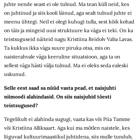
juhte nende seast ei ole tulnud. Ma tean küll neid, kes
on juhtinud ja siis kooli läinud, aga sealt tulnud juhte ei
meenu ühtegi. Neil ei olegi kuhugi tulla, sest kõik kohad
on täis ja mingeid uusi struktuure ka väga ei teki. On ka
teistsuguseid näiteid nagu Kristiina Reidolv Vaba Lavas.
Ta kukkus ikka väga suure piruka otsa, mis on
naisterahvale väga keeruline situatsioon, aga ta on
sellest väga hästi välja tulnud. Ma ei oleks seda ealeski
uskunud.
Selle eest saad sa nüüd vasta pead, et naisjuhti
niimoodi alahindasid. On siis naisjuhid tõesti
teistsugused?
Tegelikult ei alahinda sugugi, vaata kas või Piia Tamme
või Kristiina Alliksaart. Aga kui ma mõtlen naistele, kes
liiguvad kultuurimaastikul juhtidena, siis mulle tundub,