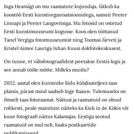
Inga Heamägi on mu raamatute kujundaja. Jätkub ka
koostöö Eesti kunstiorganisatsioonidega, samuti Peeter
Linnapi ja Peeter Langovitsiga. Mu fotosid on ostetud
Eesti kunstimuuseumi kogusse. Koos olen töötanud
Tanel Vergiga fotomuuseumist ning Toomas Järveti ja
Kristel Aimee Lauriga Juhan Kuusi dokfotokeskusest.
On tunne, et välisfotograafidest peetakse Eestis lugu ja
see annab tööle mõtte. Milleks muidu?
2022. aastal olen kunstnike liidu külalisateljees taas
platsis, pärast mind saabub Inge Baauw. Tulemuseks on
ilmselt taas fotoraamat. Näitusi ja raamatuid on olnud
rohkesti, peale mainitute näiteks ka Kiek in de Kökis või
kuue fotograafi näitus Kalamajas. Eestiga seotud
raamatuid on mul neli, lisaks postkaartide
publikatsioonid.