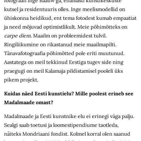
fotograafi Inge Baauw’ga, enamasti kunstikeskuste
kutsel ja residentuuris olles. Inge meelismodellid on
ühiskonna heidikud, ent tema fotodest kumab empaatiat
ja need mõjuvad optimistlikult. Meie põhimõtteks on
carpe diem
. Maailm on probleemidest tulvil.
Ringiliikumine on rikastanud meie maailmapilti.
Tänavafotograafia põhimõtted pole eriti muutunud.
Aastatega on meil tekkinud Eestiga tugev side ning
praegugi on meil Kalamaja pildistamisel pooleli üks
pikem projekt.
Kuidas näed Eesti kunstielu? Mille poolest erineb see
Madalmaade omast?
Madalmaade ja Eesti kunstnike elu ei erinegi väga palju.
Sealgi saab toetusi ja loomestipendiume taotleda,
näiteks Mondriaani fondist. Kolmel korral olen saanud