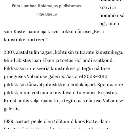
Wim Lamboo Kalamajas pildistamas.
kohvi ja
Inge Baauw
hommikusö
ögi, mina
sain Kastellaanimaja tarvis kokku näituse „Eesti
kunstnike portreed“.
2007. aastal tulin tagasi, kohtusin tuttavate kunstnikega.
Mind abistas Jaan Elken ja toetas Hollandi saatkond.
Pildistasin uue seeria kunstnikest ja tegin näituse
praeguses Vabaduse galeriis. Aastatel 2008–2010
pildistasin tänaval juhuslikke möödakäijaid. Spontaanne
pildistamine võib anda huvitavaid tulemusi. Kirjastus
Kunst andis välja raamatu ja tegin taas näituse Vabaduse
galeriis.
1989. aastast peale olen töötanud koos Rotterdami