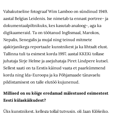
Vabakutseline fotograaf Wim Lamboo on sündinud 1949.
aastal Belgias Leidenis. Ise nimetab ta ennast portree- ja
dokumentaalpiltnikuks, kes kasutab analoog-, aga ka
digikaameraid. Ta on töötanud Inglismaal, Marokos,
Nepalis, Senegalis ja mujal ning teinud mitmete
ajakirjanikega reportaaže kunstnikest ja ka lihtsalt elust.
Tallinna tuli ta esimest korda 1997. aastal KKEKi tollase
juhataja Sirje Helme ja asejuhataja Piret Lindpere kutsel.
Sellest saati on ta Eestis käinud vaata et paarkümmend
korda ning Ida-Euroopa ja ka Põhjamaade tänavaelu
pildistamisest on talle elutöö kujunenud.
Millised on su kõige eredamad mälestused esimestest
Eesti külaskäikudest?
Üks kunstnikest, kellega tollal tutvusin, oli Jaan Klõšeiko.