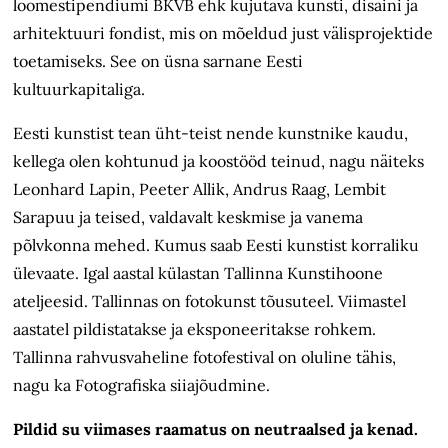
loomestipendiumi BKVB ehk kujutava kunsti, disaini ja
arhitektuuri fondist, mis on mõeldud just välisprojektide
toetamiseks. See on üsna sarnane Eesti
kultuurkapitaliga.
Eesti kunstist tean üht-teist nende kunstnike kaudu,
kellega olen kohtunud ja koostööd teinud, nagu näiteks
Leonhard Lapin, Peeter Allik, Andrus Raag, Lembit
Sarapuu ja teised, valdavalt keskmise ja vanema
põlvkonna mehed. Kumus saab Eesti kunstist korraliku
ülevaate. Igal aastal külastan Tallinna Kunstihoone
ateljeesid. Tallinnas on fotokunst tõusuteel. Viimastel
aastatel pildistatakse ja eksponeeritakse rohkem.
Tallinna rahvusvaheline fotofestival on oluline tähis,
nagu ka Fotografiska siiajõudmine.
Pildid su viimases raamatus on neutraalsed ja kenad.