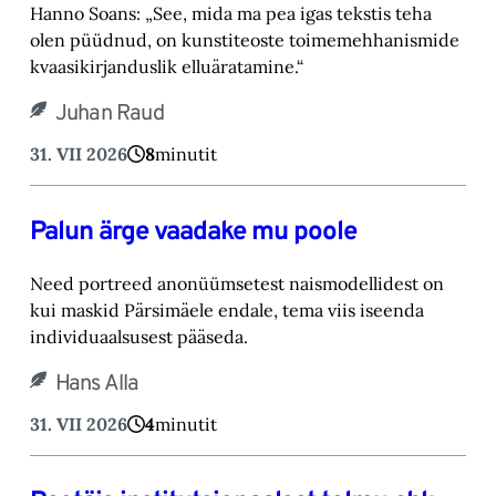
Hanno Soans: „See, mida ma pea igas tekstis teha
olen püüdnud, on kunstiteoste toimemehhanismide
kvaasikirjanduslik elluäratamine.“
Juhan Raud
31. VII 2026
8
minutit
Palun ärge vaadake mu poole
Need portreed anonüümsetest naismodellidest on
kui maskid Pärsimäele endale, tema viis iseenda
individuaalsusest pääseda.
Hans Alla
31. VII 2026
4
minutit