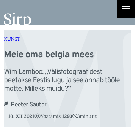
M
Liigu
sisu
juurde
KUNST
Meie oma belgia mees
Wim Lamboo: „Välisfotograafidest
peetakse Eestis lugu ja see annab tööle
mõtte. Milleks muidu?“
Peeter Sauter
10. XII 2021
Vaatamisi
1293
3
minutit