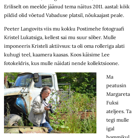
Eriliselt on meelde jäänud tema näitus 2011. aastal: kõik
pildid olid võetud Vabaduse platsil, nõukaajast peale.
Peeter Langovits viis mu kokku Postimehe fotograafi
Kristel Lukatsiga, kellest sai mu suur sõber. Mulle
imponeeris Kristeli aktiivsus: ta oli oma rolleriga alati
kuhugi teel, kaamera kaasas. Koos käisime Lee
fotokeldris, kus mulle näidati nende kollektsioone.
Ma
peatusin
Margareta
Fuksi
ateljees. Ta
tegi mulle
igal
hommikul