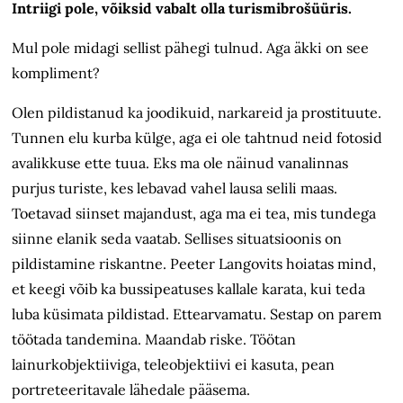
Intriigi pole, võiksid vabalt olla turismibrošüüris.
Mul pole midagi sellist pähegi tulnud. Aga äkki on see
kompliment?
Olen pildistanud ka joodikuid, narkareid ja prostituute.
Tunnen elu kurba külge, aga ei ole tahtnud neid fotosid
avalikkuse ette tuua. Eks ma ole näinud vanalinnas
purjus turiste, kes lebavad vahel lausa selili maas.
Toetavad siinset majandust, aga ma ei tea, mis tundega
siinne elanik seda vaatab. Sellises situatsioonis on
pildistamine riskantne. Peeter Langovits hoiatas mind,
et keegi võib ka bussipeatuses kallale karata, kui teda
luba küsimata pildistad. Ettearvamatu. Sestap on parem
töötada tandemina. Maandab riske. Töötan
lainurkobjektiiviga, teleobjektiivi ei kasuta, pean
portreteeritavale lähedale pääsema.