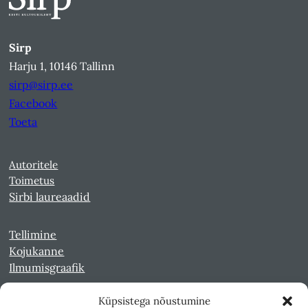
Sirp
Harju 1, 10146 Tallinn
sirp@sirp.ee
Facebook
Toeta
Autoritele
Toimetus
Sirbi laureaadid
Tellimine
Kojukanne
Ilmumisgraafik
Küpsistega nõustumine
Veebiarhiiv