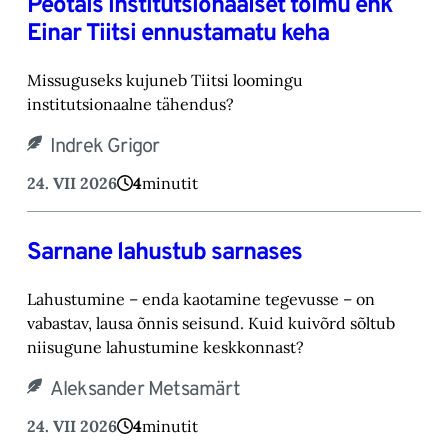
Peotäis institutsionaalset tolmu ehk
Einar Tiitsi ennustamatu keha
Missuguseks kujuneb Tiitsi loomingu
institutsionaalne tähendus?
Indrek Grigor
24. VII 2026
4
minutit
Sarnane lahustub sarnases
Lahustumine – enda kaotamine tegevusse – on
vabastav, lausa õnnis seisund. Kuid kuivõrd sõltub
niisugune lahustumine keskkonnast?
Aleksander Metsamärt
24. VII 2026
4
minutit