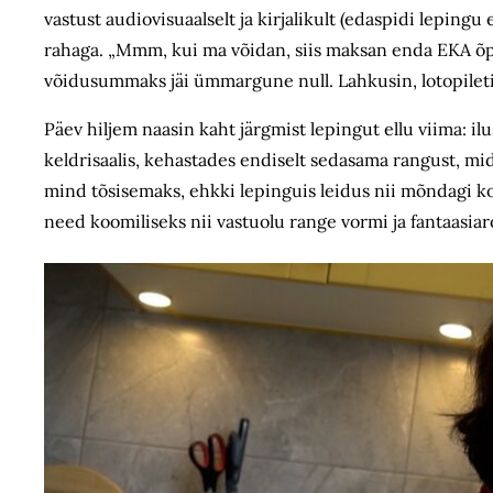
vastust audiovisuaalselt ja kirjalikult (edaspidi lepin
rahaga. „Mmm, kui ma võidan, siis maksan enda EKA õpp
võidusummaks jäi ümmargune null. Lahkusin, lotopileti 
Päev hiljem naasin kaht järgmist lepingut ellu viima: i
keldrisaalis, kehastades endiselt sedasama rangust, mi
mind tõsisemaks, ehkki lepinguis leidus nii mõndagi k
need koomiliseks nii vastuolu range vormi ja fantaasiar