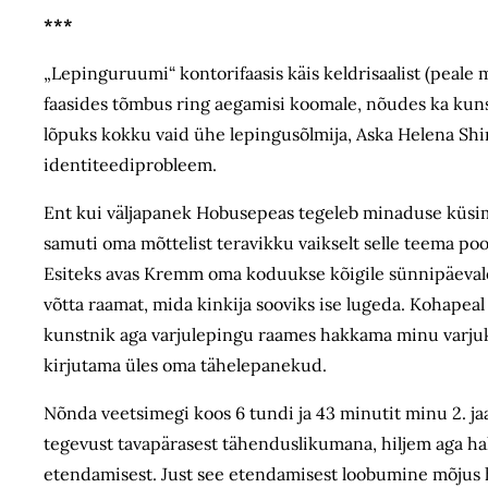
***
„Lepinguruumi“ kontorifaasis käis keldri­saalist (peale 
faasides tõmbus ring aegamisi koomale, nõudes ka kuns
lõpuks kokku vaid ühe lepingusõlmija, Aska Helena Sh
identiteediprobleem.
Ent kui väljapanek Hobusepeas tegeleb minaduse küsimu
samuti oma mõttelist teravikku vaikselt selle teema po
Esiteks avas Kremm oma koduukse kõigile sünnipäevalep
võtta raamat, mida kinkija sooviks ise lugeda. Kohapea
kunstnik aga varjulepingu raames hakkama minu varjuks,
kirjutama üles oma tähelepanekud.
Nõnda veetsimegi koos 6 tundi ja 43 minutit minu 2. jaa
tegevust tavapärasest tähenduslikumana, hiljem aga ha
etendamisest. Just see etendamisest loobumine mõjus hea