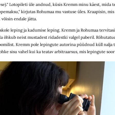
gu ese).“ Lotopileti üle andnud, küsis Kremm minu käest, mida 
emaksu,“ kirjutas Rohumaa mu vastuse üles. Kraapisin, mis 
võisin endale jätta.
luskole leping ja kadumise leping. Kremm ja Rohumaa tervitas
da õhkub neist mustadest ridadestki valgel paberil. Rõhutatu
oomilist. Kremm pole lepingute autorina püüdnud küll nalja 
ohke sisu vahel kui ka teatav arbitraarsus, mis lepingute soor