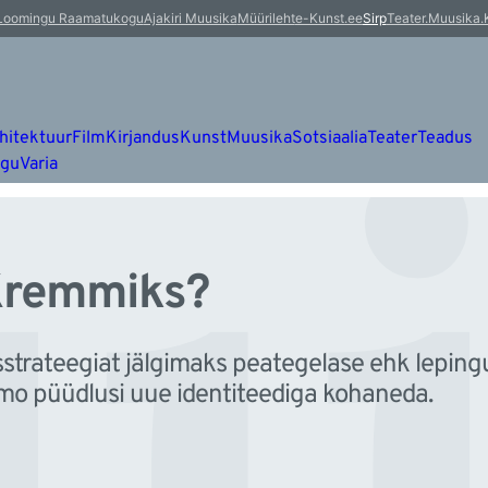
u
Loomingu Raamatukogu
Ajakiri Muusika
Müürileht
e-Kunst.ee
Sirp
Teater.Muusika.
hitektuur
Film
Kirjandus
Kunst
Muusika
Sotsiaalia
Teater
Teadus
ugu
Varia
Kremmiks?
sstrateegiat jälgimaks peategelase ehk lepingu
 püüdlusi uue identiteediga kohaneda.