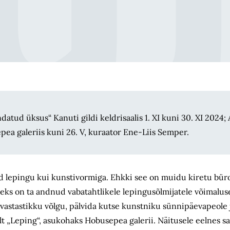
tud üksus“ Kanuti gildi keldrisaalis 1. XI kuni 30. XI 2024
ea galeriis kuni 26. V, kuraator Ene-Liis Semper.
 lepingu kui kunsti­vormiga. Ehkki see on muidu kiretu bürok
ks on ta andnud vabatahtlikele lepingusõlmijatele võimalus
vastastikku võlgu, pälvida kutse kunstniku sünnipäevapeole
alt „Leping“, asukohaks Hobusepea galerii. Näitusele eelnes 