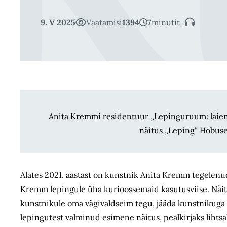
9. V 2025
Vaatamisi
1394
7
minutit
Anita Kremmi residentuur „Lepinguruum: laienda
näitus „Leping“ Hobusep
Alates 2021. aastast on kunstnik Anita Kremm tegelenud
Kremm lepingule üha kurioossemaid kasutusviise. Näite
kunstnikule oma vägivaldseim tegu, jääda kunstnikuga 
lepingutest valminud esimene näitus, pealkirjaks lihts