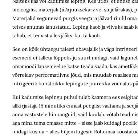
Näiteks kas või kadumise leping. Kes ütles, et enese ka
bioloogilist materjali (
à la
juuksekarv või süljelärakas), pa
Materjalid segunevad purgis veega ja jäävad riiulil oma
teises anumas lahustatud. Leping kaob ja viivuks saab 
tahab, et temast alles jääks, kui ta kaob.
See on kõik ühtaegu täiesti ebavajalik ja väga intrigeer
esemeid ei talleta lõppeks ju suurt midagi, vaid lagun
omamoodi lapsemeelne katse teada saada, kas ametlikk
võrreldav performatiivne jõud, mis muudab reaalses maa
intrigeerib kunstnikku lepingute juures ka võimalus pää
Kui kadumise lepingu puhul tuleb kaamera ees selgitada, 
allkirjastaja 15 minutiks ennast peeglist vaatama ja se
anna vastustele hinnanguid, vaid kuulab, võtab teadmi
aga mina tema omasse mitte – sisse jääb kuidagi poolik 
midagi küsida – alles hiljem lugesin Rohumaa koostatud 