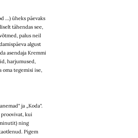
ood …) üheks päevaks
iselt tähendas see,
 võtmed, palus neil
ndamispäeva algust
mida asendaja Kremmi
bid, harjumused,
a oma tegemisi ise,
vanemad“ ja „Koda“.
 proovivat, kui
minutit) ning
 taotlenud. Pigem