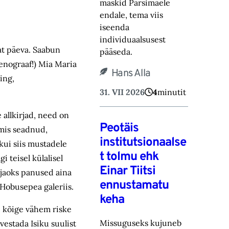
maskid Pärsimäele
endale, tema viis
iseenda
individuaalsusest
at päeva. Saabun
pääseda.
senograaf!) Mia Maria
Hans Alla
ing,
31. VII 2026
4
minutit
 allkirjad, need on
Peotäis
lmis seadnud,
institutsionaalse
kui siis mustadele
t tolmu ehk
i teisel külalisel
Einar Tiitsi
 jaoks panused aina
ennustamatu
 Hobusepea galeriis.
keha
, kõige vähem riske
Missuguseks kujuneb
vestada Isiku suulist