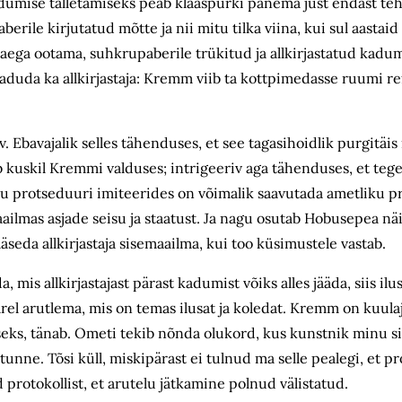
dumise talletamiseks peab klaaspurki panema just endast teht
berile kirjutatud mõtte ja nii mitu tilka viina, kui sul aastaid 
 aega ootama, suhkrupaberile trükitud ja allkirjastatud kadu
kaduda ka allkirjastaja: Kremm viib ta kottpimedasse ruumi re
iv. Ebavajalik selles tähenduses, et see tagasihoidlik purgitä
eb kuskil Kremmi valduses; intrigeeriv aga tähenduses, et teg
u protseduuri imiteerides on võimalik saavutada ametliku p
ilmas asjade seisu ja staatust. Ja nagu osutab Hobuse­pea näi
seda allkirjastaja sisemaailma, kui too küsimustele vastab.
mis allkirjastajast pärast kadumist võiks alles jääda, siis il
ejärel arutlema, mis on temas ilusat ja koledat. Kremm on kuul
seks, tänab. Ometi tekib nõnda olukord, kus kunstnik minu s
tunne. Tõsi küll, miskipärast ei tulnud ma selle pealegi, et 
protokollist, et arutelu jätkamine polnud välistatud.