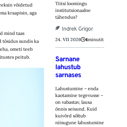
Tiitsi loomingu
teeksin võidetud
institutsionaalne
ma kraapisin, aga
tähendus?
Indrek Grigor
id mind taas
24. VII 2026
4
minutit
d tõsidus sundis ka
teha, ometi teeb
itustes peitub.
Sarnane
lahustub
sarnases
Lahustumine – enda
kaotamine tegevusse –
on vabastav, lausa
õnnis seisund. Kuid
kuivõrd sõltub
niisugune lahustumine