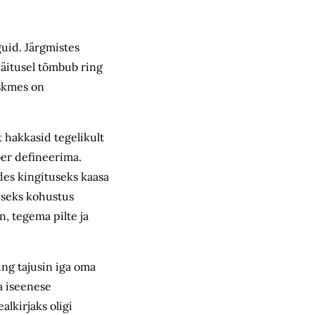
guid. Järgmistes
näitusel tõmbub ring
eskmes on
 hakkasid tegelikult
ber defineerima.
des kingituseks kaasa
eiseks kohustus
, tegema pilte ja
ing tajusin iga oma
a iseenese
lkirjaks oligi