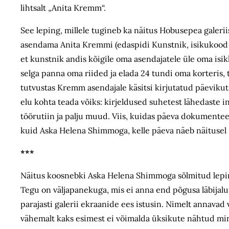
lihtsalt „Anita Kremm“.
See leping, millele tugineb ka näitus Hobusepea galerii
asendama Anita Kremmi (edaspidi Kunstnik, isikukood …
et kunstnik andis kõigile oma asendajatele üle oma isik
selga panna oma riided ja elada 24 tundi oma korteris
tutvustas Kremm asendajale käsitsi kirjutatud päevikut
elu kohta teada võiks: kirjeldused suhetest lähedaste
töörutiin ja palju muud. Viis, kuidas päeva dokumenteer
kuid Aska Helena Shimmoga, kelle päeva näeb näitusel „
***
Näitus koosnebki Aska Helena Shimmoga sõlmitud lepingu
Tegu on väljapanekuga, mis ei anna end põgusa läbijalut
parajasti galerii ekraanide ees istusin. Nimelt annavad 
vähemalt kaks esimest ei võimalda üksikute nähtud minu