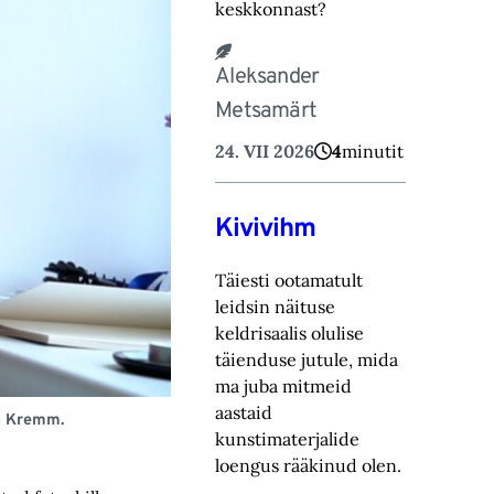
keskkonnast?
Aleksander
Metsamärt
24. VII 2026
4
minutit
Kivivihm
Täiesti ootamatult
leidsin näituse
keldrisaalis olulise
täienduse jutule, mida
ma juba mitmeid
aastaid
Anita Kremm.
kunstimaterjalide
loengus rääkinud olen.