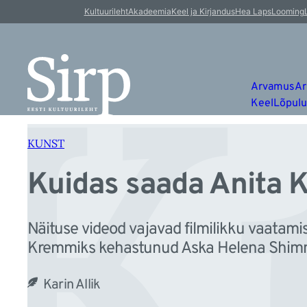
K
Liigu
Kultuurileht
Akadeemia
Keel ja Kirjandus
Hea Laps
Looming
sisu
juurde
Arvamus
Ar
Keel
Lõpul
KUNST
Kuidas saada Anita 
Näituse videod vajavad filmilikku vaatami
Kremmiks kehastunud Aska Helena Shimmo
Karin Allik