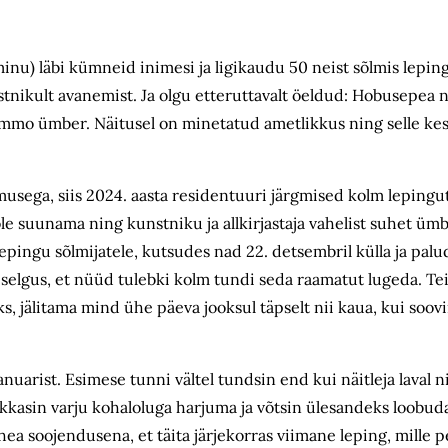
minu) läbi kümneid inimesi ja ligikaudu 50 neist sõlmis lepin
tnikult avanemist. Ja olgu etteruttavalt öeldud: Hobusepea 
immo ümber. Näitusel on minetatud ametlikkus ning selle k
sega, siis 2024. aasta residentuuri järgmised kolm lepingut
ole suunama ning kunstniku ja allkirjastaja vahelist suhet üm
ingu sõlmijatele, kutsudes nad 22. detsembril külla ja palu
l selgus, et nüüd tulebki kolm tundi seda raamatut lugeda. T
 jälitama mind ühe päeva jooksul täpselt nii kaua, kui soovin
nuarist. Esimese tunni vältel tundsin end kui näitleja laval n
kkasin varju kohaloluga harjuma ja võtsin ülesandeks loobud
 soojendusena, et täita järjekorras viimane leping, mille pea