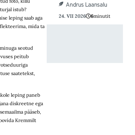
ud foto, killu
Andrus Laansalu
turjal istub?
24. VII 2026
6
minutit
mise leping saab aga
flekteerima, mida ta
is minuga seotud
evuses peitub
rotseduuriga
tuse saatetekst,
uskole leping paneb
ajana diskreetne ega
isemaailma pääseb,
proovida Kremmilt