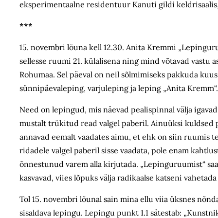
eksperimentaalne residentuur Kanuti gildi keldrisaalis,
***
15. novembri lõuna kell 12.30. Anita Kremmi „Lepinguruu
sellesse ruumi 21. külalisena ning mind võtavad vastu a
Rohumaa. Sel päeval on neil sõlmimiseks pakkuda kuus e
sünnipäevaleping, varjuleping ja leping „Anita Kremm“. Ku
Need on lepingud, mis näevad pealispinnal välja igavad 
mustalt trükitud read valgel paberil. Ainuüksi kuldsed
annavad eemalt vaadates aimu, et ehk on siin ruumis te
ridadele valgel paberil sisse vaadata, pole enam kahtlust
õnnestunud varem alla kirjutada. „Lepinguruumist“ saab
kasvavad, viies lõpuks välja radikaalse katseni vahetad
Tol 15. novembri lõunal sain mina ellu viia üksnes nõ
sisaldava lepingu. Lepingu punkt 1.1 sätestab: „Kunstnik