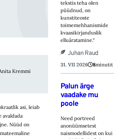
tekstis teha olen
püüdnud, on
kunstiteoste
toimemehhanismide
kvaasikirjanduslik
elluäratamine.“
Juhan Raud
31. VII 2026
8
minutit
; Anita Kremmi
Palun ärge
vaadake mu
poole
raatlik asi, leiab
e avaldada
Need portreed
 jne. Nüüd on
anonüümsetest
naismodellidest on kui
samateemaline