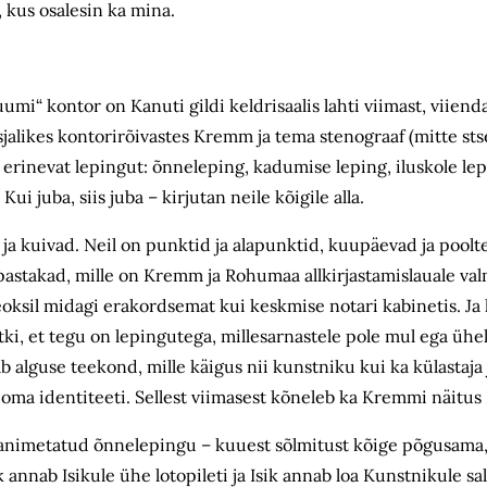
 kus osalesin ka mina.
mi“ kontor on Kanuti gildi keldrisaalis lahti viimast, viiend
sjalikes kontorirõivastes Kremm ja tema stenograaf (mitte st
rinevat lepingut: õnneleping, kadumise leping, iluskole lep
i juba, siis juba – kirjutan neile kõigile alla.
ja kuivad. Neil on punktid ja alapunktid, kuupäevad ja poolte
 pastakad, mille on Kremm ja Rohumaa allkirjastamislauale va
oksil midagi erakordsemat kui keskmise notari kabinetis. Ja 
ki, et tegu on lepingutega, millesarnastele pole mul ega ühelg
 alguse teekond, mille käigus nii kunstniku kui ka külastaja
a oma identiteeti. Sellest viimasest kõneleb ka Kremmi näitus
ndanimetatud õnnelepingu – kuuest sõlmitust kõige põgusama
 annab Isikule ühe lotopileti ja Isik annab loa Kunstnikule sal