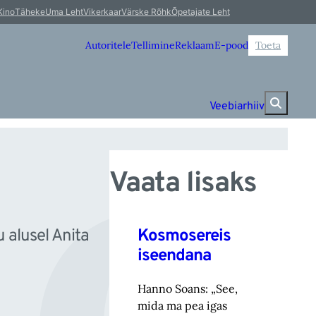
id
Kino
Täheke
Uma Leht
Vikerkaar
Värske Rõhk
Õpetajate Leht
Autoritele
Tellimine
Reklaam
E-pood
Toeta
Veebiarhiiv
Vaata lisaks
Kosmosereis
 alusel Anita
iseendana
Hanno Soans: „See,
mida ma pea igas