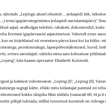
s, sätestab: „Lepingu alusel nõustub … (edaspidi Isik, isikuk
) tema igapäevategemistes (edaspidi asendamispäev).“ Sisul
likud asjad, sealhulgas telefoni, rahakoti, dokumendid, kodu
, teha Kremmi igapäevaseid asjatoimetusi. Vahetult enne ase
, kus on kirjeldatud nii eesootava päeva kava kui ka kõike, 
 inimestega, perekonnalugu, lapsepõlvemälestused, huvid, ho
iti, erines asendajati: näiteks mina sain kohustuse pildistad
Leping“, käis kaasas operaator Elisabeth Kužovnik.
st ja kolmest videoteosest: „Leping (I)“, „Leping (II). Vana
amisega sugugi kätte, ehkki mitu külastajat paistsid nii teha
videoteosed kokku täispika filmi mõõdu (vastavalt 60, 14 ja 6 
tite põhjal tuletada, millist tunnetust kunstnik on videoga