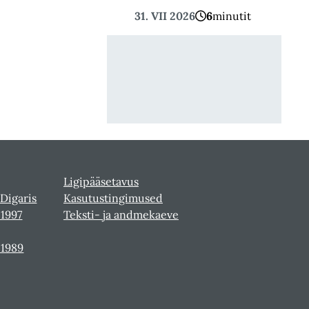
31. VII 2026
6
minutit
Ligipääsetavus
 Digaris
Kasutustingimused
-1997
Teksti- ja andmekaeve
-1989