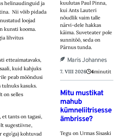
kuulutas Paul Pinna,
us helinaudinguid ja
kui Ants Lauteri
tina. Nii võib pidada
nõudlik vaim talle
nnustatud loojad
närvi-‎dele hakkas
on kunsti kooma.
käima. Suveteater pole
a lihvitus
sunnitöö, seda on
Pärnus tunda.‎
Maris Johannes
sti etteaimatavaks,
saali, kuid kahjuks
7. VIII 2026
4
minutit
atrile peab mööndusi
s tulnuks kasuks.
Mitu mustikat
t on selles
mahub
kümneliitrisesse
 et tants on tagasi,
ämbrisse?
elt sugestiivne,
Tegu on Urmas Sisaski
er ego’ga) kohtuvad