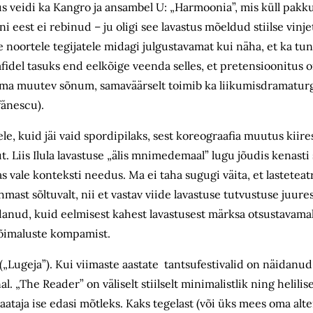
s veidi ka Kangro ja ansambel U: „Harmoonia”, mis küll pakk
 eest ei rebinud – ju oligi see lavastus mõeldud stiilse vinje
 noortele tegijatele midagi julgustavamat kui näha, et ka tu
afidel tasuks end eelkõige veenda selles, et pretensioonitus 
lma muutev sõnum, samaväärselt toimib ka liikumisdramaturgi
efănescu).
, kuid jäi vaid spordipilaks, sest koreograafia muutus kiire
 Liis Ilula lavastuse „älis mnimedemaal” lugu jõudis kenasti 
abas vale konteksti needus. Ma ei taha sugugi väita, et lastete
ast sõltuvalt, nii et vastav viide lavastuse tutvustuse juure
danud, kuid eelmisest kahest lavastusest märksa otsustavamal
 võimaluste kompamist.
(„Lugeja”). Kui viimaste aastate tantsufestivalid on näidanud,
l. „The Reader” on väliselt stiilselt minimalistlik ning helilis
vaataja ise edasi mõtleks. Kaks tegelast (või üks mees oma alt