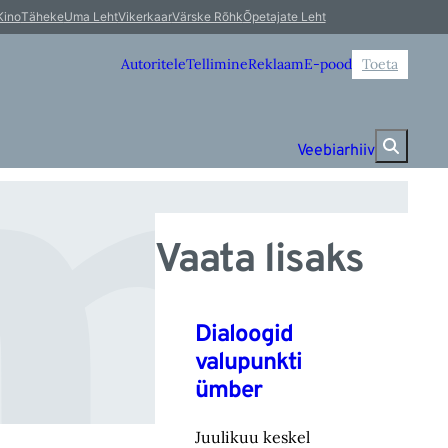
mm
Kino
Täheke
Uma Leht
Vikerkaar
Värske Rõhk
Õpetajate Leht
Autoritele
Tellimine
Reklaam
E-pood
Toeta
Veebiarhiiv
Vaata lisaks
Dialoogid
valupunkti
ümber
Juulikuu keskel