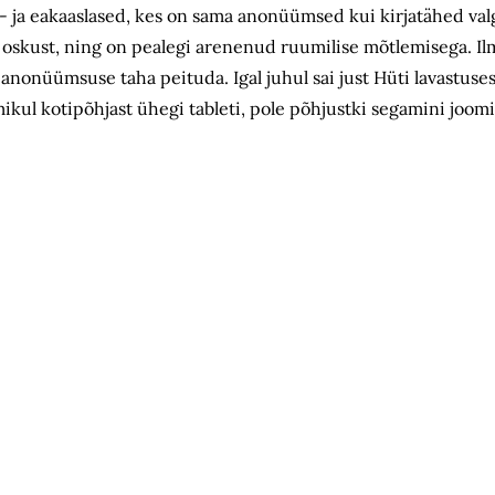
o- ja eakaaslased, kes on sama anonüümsed kui kirjatähed val
e oskust, ning on pealegi arenenud ruumilise mõtlemisega. Il
 anonüümsuse taha peituda. Igal juhul sai just Hüti lavastuses
mmikul kotipõhjast ühegi tableti, pole põhjustki segamini joom