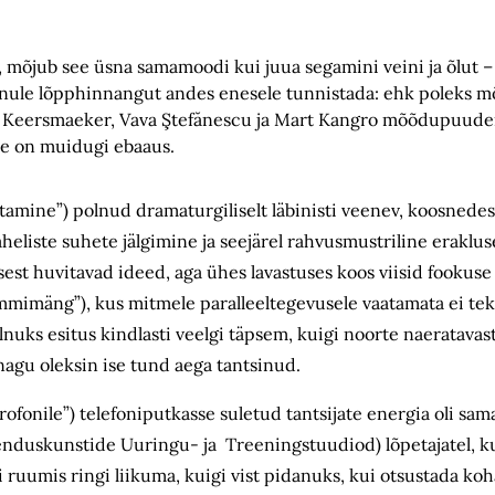
ti, mõjub see üsna samamoodi kui juua segamini veini ja õlut –
 olnule lõpphinnangut andes enesele tunnistada: ehk poleks 
 Keersmaeker, Vava Ştefănescu ja Mart Kangro mõõdupuudena
a see on muidugi ebaaus.
nitamine”) polnud dramaturgiliselt läbinisti veenev, koosnedes
heliste suhete jälgimine ja seejärel rahvusmustriline erakluse
sest huvitavad ideed, aga ühes lavastuses koos viisid fookuse
mimäng”), kus mitmele paralleeltegevusele vaatamata ei te
nuks esitus kindlasti veelgi täpsem, kuigi noorte naeratavast 
, nagu oleksin ise tund aega tantsinud.
ofonile”) telefoniputkasse suletud tantsijate energia oli sama
enduskunstide Uuringu- ja Treeningstuudiod) lõpetajatel, ku
i ruumis ringi liikuma, kuigi vist pidanuks, kui otsustada koh