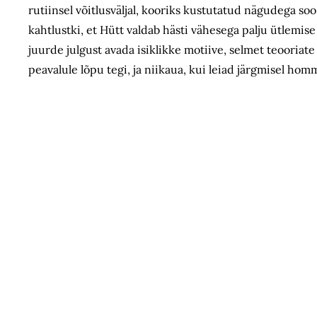
rutiinsel võitlusväljal, kooriks kustutatud nägudega so
kahtlustki, et Hütt valdab hästi vähesega palju ütlemis
juurde julgust avada isiklikke motiive, selmet teooriate
peavalule lõpu tegi, ja niikaua, kui leiad järgmisel ho