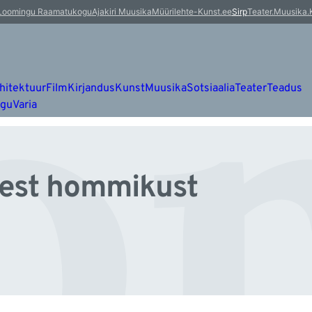
o
Loomingu Raamatukogu
Ajakiri Muusika
Müürileht
e-Kunst.ee
Sirp
Teater.Muusika.
hitektuur
Film
Kirjandus
Kunst
Muusika
Sotsiaalia
Teater
Teadus
ugu
Varia
est hommikust