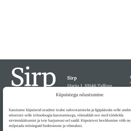
Sirp
Harju 1, 10146 Tallinn
sirp@sirp.ee
Küpsistega nõustumine
Facebook
Toeta
Kasutame küpsiseid seadme teabe salvestamiseks ja ligipääsuks selle andm
nõustute selle tehnoloogia kasutamisega, võimaldab see meil töödelda
sirvimiskäitumist ja teie harjumusi sel saidil. Küpsistest keeldumine võib ne
mõjutada mõningaid funktsioone ja võimalusi.