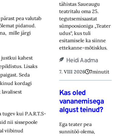
tähistas Saueaugu
teatritalu oma 25.
 pärast pea valutab
tegutsemisaastat
mõlemat pidanud.
sümpoosioniga „Teater
, mille järgi
‎udus“, kus tuli
esitamisele ka siinne
ettekanne-mõtisklus.‎
 justkui kahest
Heidi Aadma
pildistus. Lisaks
7. VIII 2026
7
minutit
 paigast. Seda
kkinud kordagi
Kas oled
lavalisest
vananemisega
algust teinud?
 tugev kui P.A.R.T.S-
id nii sissepoole
Ega teater pea
al viibinud
sunnitöö olema,