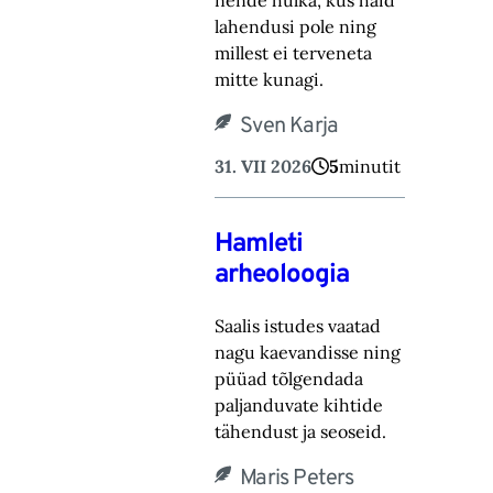
nende hulka, kus häid
lahendusi pole ning
millest ei terveneta
mitte kunagi.
Sven Karja
31. VII 2026
5
minutit
Hamleti
arheoloogia
Saalis istudes vaatad
nagu kaevandisse ning
püüad tõlgendada
paljanduvate kihtide
tähendust ja seoseid.
Maris Peters