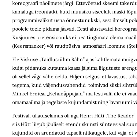
koreograafi näoilmete järgi. Ettevõetud skeemi takerdu
kamaluga irooniatki, kuid muusiku siseelult maski lõpuni
programmivalikut üsna õnnestunukski, sest ilmselt pole
poolele teele pidama jäävad. Eesti alustavatel koreogra
Kusjuures pretensiooniks ei pea tingimata olema maai
(Keersmaeker) või raudpüsiva atmosfääri loomine (Şt
Ele Viskuse „Taidlusrühm Rähn” ajas kahtlemata muigvele
kuigi pidanuks kutsuma kaasa jälgima liigutuste arengut.
oli sellel väga vähe öelda. Hiljem selgus, et lavastust t
tegema, kuid väljendusvahendid toimivad siiski sihtrühm
Mihkel Ernitsa „Kehanäppajaid” ma festivalil üle ei vaa
omamaailma ja tegelaste kujundamist ning lavaruumi
Festivali üllatuselamus oli aga Henri Hüti „The Reader” 
siis Hütt liigub jõuliselt etenduskunsti sünteesival suuna
kujundid on arendatud täpselt niikaugele, kui vaja, et 