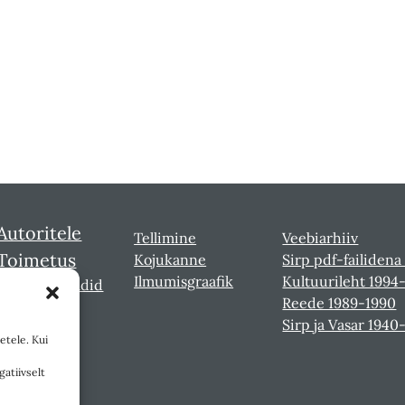
Autoritele
Tellimine
Veebiarhiiv
Toimetus
Kojukanne
Sirp pdf-failidena
Ilmumisgraafik
Kultuurileht 1994
Sirbi laureaadid
Reede 1989-1990
Sirp ja Vasar 1940
etele. Kui
gatiivselt