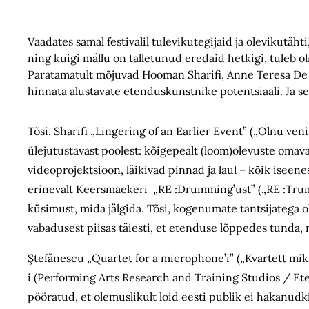
Vaadates samal festivalil tulevikutegijaid ja olevikutäh
ning kuigi mällu on talletunud eredaid hetkigi, tuleb
Paratamatult mõjuvad Hooman Sharifi, Anne Teresa De
hinnata alustavate etenduskunstnike potentsiaali. J
Tõsi, Sharifi „Lingering of an Earlier Event” („Olnu ve
ülejutustavast poolest: kõigepealt (loom)olevuste omava
videoprojektsioon, läikivad pinnad ja laul – kõik iseene
erinevalt Keersmaekeri „RE :Drumming’ust” („RE :Trum
küsimust, mida jälgida. Tõsi, kogenumate tantsijatega ol
vabadusest piisas täiesti, et etenduse lõppedes tunda
Ştefănescu „Quartet for a microphone’i” („Kvartett mikr
i (Performing Arts Research and Training Studios / Et
pööratud, et olemuslikult loid eesti publik ei hakanudk