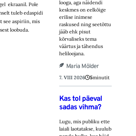
looga, aga näidendi
gel ekraanil. Pole
keskmes on eelkõige
mselt tuleb edaspidi
erilise inimese
t see aspiriin, mis
raskused ning ‎seetõttu
isest loobuda.
jääb ehk pisut
kõrvaliseks tema
väärtus ja tähendus
heliloojana.‎
Maria Mölder
7. VIII 2026
5
minutit
Kas tol päeval
sadas vihma?
Lugu, mis publiku ette
laiali laotatakse, kuulub