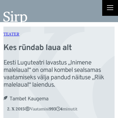
K
Liigu
sisu
juurde
TEATER
Kes ründab laua alt
Eesti Luguteatri lavastus „Inimene
malelaual“ on omal kombel sealsamas
vaatamiseks välja pandud näituse „Riik
malelaual“ laiendus.
Tambet Kaugema
2. X 2015
Vaatamisi
993
4
minutit