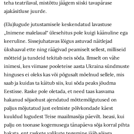
teha teatrilaval, mistõttu
jäägem
siiski tavapärase
ajakäsitluse juurde.
(Elu)lugude jutustamisele keskendatud lavastuse
„Inimene malelaual“ ülesehitus pole kuigi käänuline ega
keeruline. Sissejuhatavas lõigus astuvad näitlejad
ükshaaval ette ning räägivad peamiselt sellest, milliseid
mõtteid ja tundeid tekitab neis sõda. Ilmselt on vähe
inimesi, kes viimase pooleteise aasta Ukraina sündmuste
hinguses ei oleks kas või põgusalt mõelnud sellele, mis
saab ja kuidas ta käitub siis, kui sõda peaks jõudma
Eestisse. Raske pole oletada, et need taas kasvama
hakanud sõjaohust ajendatud mõttemõlgutused on
paljus mõjutatud just eelmiste põlvkondade käest
kuuldud lugudest Teise maailmasõja päevilt. Iseasi, kui
palju on toonase kogemusega tänapäeva sõja korral pihta
hakata, ent raskete valikute tegemine jääb sõjaga