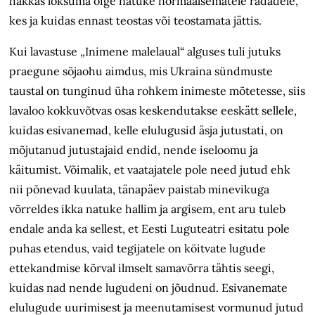
hakkas loksuma
õige
natuke normaalsematele radadele,
kes ja kuidas ennast teostas või teostamata jättis.
Kui lavastuse „Inimene malelaual“ alguses tuli jutuks
praegune sõjaohu aimdus, mis Ukraina sündmuste
taustal on tunginud üha rohkem inimeste mõtetesse, siis
lavaloo kokkuvõtvas osas keskendutakse eeskätt sellele,
kuidas esivanemad, kelle elulugusid äsja jutustati, on
mõjutanud jutustajaid endid, nende iseloomu ja
käitumist. Võimalik, et vaatajatele pole need jutud ehk
nii põnevad kuulata, tänapäev paistab minevikuga
võrreldes ikka natuke hallim ja argisem, ent aru tuleb
endale anda ka sellest, et Eesti Luguteatri esitatu pole
puhas etendus, vaid tegijatele on köitvate lugude
ettekandmise kõrval ilmselt samavõrra tähtis seegi,
kuidas nad nende lugudeni on jõudnud. Esivanemate
elulugude uurimisest ja meenutamisest vormunud jutud