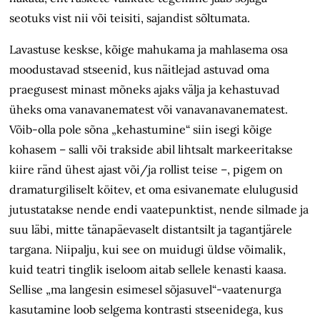
seotuks vist nii või teisiti, sajandist sõltumata.
Lavastuse keskse, kõige mahukama ja mahlasema osa
moodustavad stseenid, kus näitlejad astuvad oma
praegusest minast mõneks ajaks välja ja kehastuvad
üheks oma vanavanematest
või
vanavanavanematest.
Võib-olla pole sõna „kehastumine“ siin isegi kõige
kohasem – salli või trakside abil lihtsalt markeeritakse
kiire ränd ühest ajast või/ja rollist teise –, pigem on
dramaturgiliselt köitev, et oma esivanemate elulugusid
jutustatakse nende endi vaatepunktist, nende silmade ja
suu läbi, mitte tänapäevaselt distantsilt ja tagantjärele
targana. Niipalju, kui see on muidugi
üldse võimalik,
kuid
teatri tinglik iseloom aitab sellele kenasti kaasa.
Sellise „ma langesin esimesel sõjasuvel“-vaatenurga
kasutamine loob selgema kontrasti stseenidega, kus