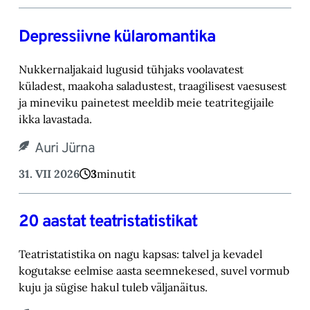
Depressiivne külaromantika
Nukkernaljakaid lugusid tühjaks voolavatest
küladest, maakoha saladustest, traagilisest vaesusest
ja mineviku painetest meeldib meie teatritegijaile
ikka lavastada.
Auri Jürna
31. VII 2026
3
minutit
20 aastat teatristatistikat
Teatristatistika on nagu kapsas: talvel ja kevadel
kogutakse eelmise aasta seemnekesed, suvel vormub
kuju ja sügise hakul tuleb väljanäitus.