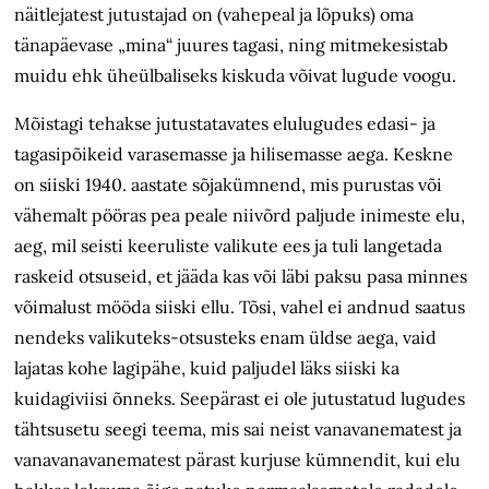
näitlejatest jutustajad on (vahepeal ja lõpuks) oma
tänapäevase „mina“ juures tagasi, ning mitmekesistab
muidu ehk üheülbaliseks kiskuda võivat lugude voogu.
Mõistagi tehakse jutustatavates elulugudes edasi- ja
tagasipõikeid varasemasse ja hilisemasse aega. Keskne
on siiski 1940. aastate sõjakümnend, mis purustas või
vähemalt pööras pea peale niivõrd paljude inimeste elu,
aeg, mil seisti keeruliste valikute ees ja tuli langetada
raskeid otsuseid, et jääda kas või läbi paksu pasa minnes
võimalust mööda siiski ellu. Tõsi, vahel ei andnud saatus
nendeks valikuteks-otsusteks enam
üldse
aega, vaid
lajatas kohe lagipähe, kuid paljudel läks siiski ka
kuidagiviisi
õnneks.
Seepärast ei ole jutustatud lugudes
tähtsusetu seegi teema, mis sai neist vanavanematest ja
vanavanavanematest pärast kurjuse
kümnendit, kui
elu