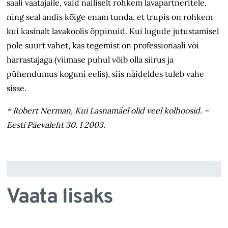
saali vaatajaile, vaid näiliselt rohkem lavapartneritele,
ning seal andis
kõige enam
tunda, et trupis on rohkem
kui kasinalt lavakoolis
õppinuid.
Kui lugude jutustamisel
pole suurt vahet, kas tegemist on professionaali või
harrastajaga (viimase puhul võib olla siirus ja
pühendumus koguni eelis), siis näideldes tuleb vahe
sisse.
* Robert Nerman, Kui Lasnamäel olid veel kolhoosid. –
Eesti Päevaleht 30. I 2003.
Vaata lisaks