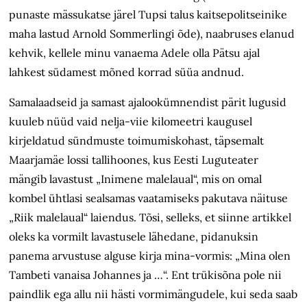
punaste mässukatse järel Tupsi talus kaitsepolitseinike
maha lastud Arnold Sommerlingi õde), naabruses elanud
kehvik, kellele minu vanaema Adele olla Pätsu ajal
lahkest südamest
mõned korrad süüa andnud.
Samalaadseid ja samast ajalookümnendist pärit lugusid
kuuleb nüüd vaid nelja-viie kilomeetri kaugusel
kirjeldatud sündmuste toimumiskohast, täpsemalt
Maarjamäe lossi tallihoones, kus Eesti Luguteater
mängib lavastust „Inimene malelaual“, mis on omal
kombel
ühtlasi sealsamas vaatamiseks pakutava
n
äituse
„Riik malelaual“ laiendus. T
õsi,
selleks, et siinne artikkel
oleks ka vormilt lavastusele lähedane, pidanuksin
panema arvustuse alguse kirja mina-vormis: „Mina olen
Tambeti vanaisa Johannes ja …“. Ent trükisõna pole nii
paindlik ega allu nii hästi vormimängudele, kui seda saab