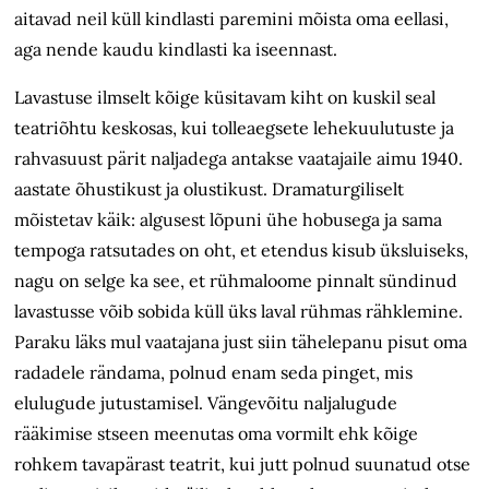
aitavad neil küll kindlasti paremini mõista oma eellasi,
aga nende kaudu kindlasti ka iseennast.
Lavastuse ilmselt kõige küsitavam kiht on kuskil seal
teatriõhtu keskosas, kui tolleaegsete lehekuulutuste ja
rahvasuust pärit naljadega antakse vaatajaile aimu 1940.
aastate õhustikust ja olustikust. Dramaturgiliselt
mõistetav käik: algusest lõpuni ühe hobusega ja sama
tempoga ratsutades on oht, et etendus kisub
üksluise
ks,
nagu on selge ka see, et rühmaloome pinnalt sündinud
lavastusse võib sobida küll üks laval rühmas rähklemine.
Paraku läks mul vaatajana just siin tähelepanu pisut oma
radadele rändama, polnud enam seda pinget, mis
elulugude jutustamisel. Vängevõitu naljalugude
rääkimise stseen meenutas oma vormilt ehk kõige
rohkem tavapärast teatrit, kui jutt polnud suunatud otse