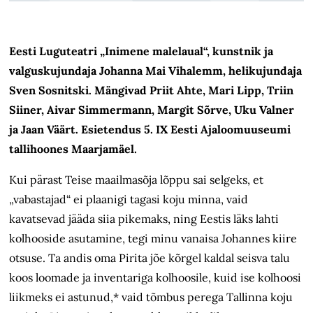
Eesti Luguteatri „Inimene malelaual“, kunstnik ja
valguskujundaja Johanna Mai Vihalemm, helikujundaja
Sven Sosnitski. Mängivad Priit Ahte, Mari Lipp, Triin
Siiner, Aivar Simmermann, Margit Sõrve, Uku Valner
ja Jaan Väärt. Esietendus 5. IX Eesti Ajaloomuuseumi
tallihoones Maarjamäel.
Kui pärast Teise maailmasõja lõppu sai selgeks, et
„vabastajad“ ei plaanigi tagasi koju minna, vaid
kavatsevad jääda siia pikemaks, ning Eestis läks lahti
kolhooside asutamine, tegi minu vanaisa Johannes kiire
otsuse. Ta andis oma Pirita jõe kõrgel kaldal seisva talu
koos loomade ja inventariga kolhoosile, kuid ise kolhoosi
liikmeks ei astunud,* vaid tõmbus perega Tallinna koju