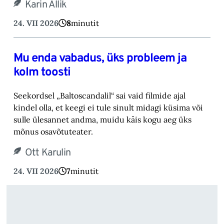
Karin Allik
24. VII 2026
8
minutit
Mu enda vabadus, üks probleem ja
kolm toosti
Seekordsel „Baltoscandalil“ sai vaid filmide ajal
kindel olla, et keegi ei tule sinult midagi küsima või
sulle ülesannet andma, muidu käis kogu aeg üks
mõnus osavõtuteater.
Ott Karulin
24. VII 2026
7
minutit