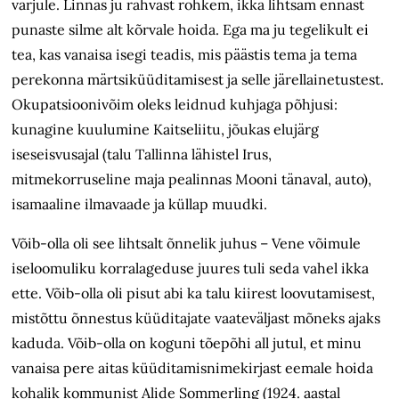
varjule. Linnas ju rahvast rohkem, ikka lihtsam ennast
punaste silme alt kõrvale hoida. Ega ma ju tegelikult ei
tea, kas vanaisa isegi teadis, mis päästis tema ja tema
perekonna märtsiküüditamisest ja selle järellainetustest.
Okupatsioonivõim oleks leidnud kuhjaga põhjusi:
kunagine kuulumine Kaitseliitu, jõukas elujärg
iseseisvusajal (talu Tallinna lähistel Irus,
mitmekorruseline maja pealinnas Mooni tänaval, auto),
isamaaline ilmavaade ja küllap muudki.
Võib-olla oli see lihtsalt õnnelik juhus – Vene võimule
iseloomuliku korralageduse juures tuli seda vahel ikka
ette. Võib-olla oli pisut abi ka talu kiirest loovutamisest,
mistõttu
õnnestus küüditajate va
ateväljast mõneks ajaks
kaduda. Võib-olla on koguni tõepõhi all jutul, et minu
vanaisa pere aitas küüditamisnimekirjast eemale hoida
kohalik kommunist Alide Sommerling (1924. aastal