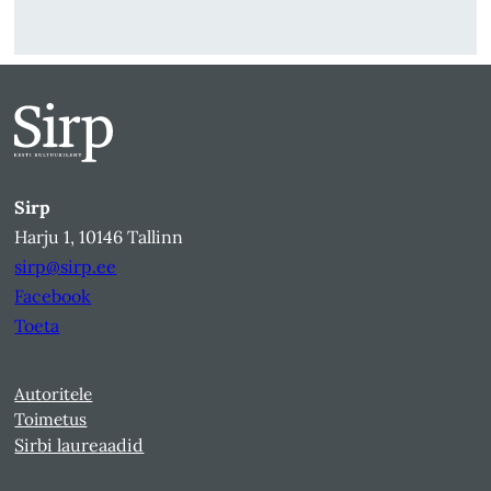
Sirp
Harju 1, 10146 Tallinn
sirp@sirp.ee
Facebook
Toeta
Autoritele
Toimetus
Sirbi laureaadid