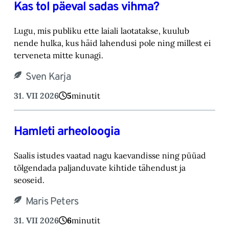
Kas tol päeval sadas vihma?
Lugu, mis publiku ette laiali laotatakse, kuulub
nende hulka, kus häid lahendusi pole ning millest ei
terveneta mitte kunagi.
Sven Karja
31. VII 2026
5
minutit
Hamleti arheoloogia
Saalis istudes vaatad nagu kaevandisse ning püüad
tõlgendada paljanduvate kihtide tähendust ja
seoseid.
Maris Peters
31. VII 2026
6
minutit