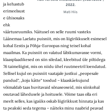
ja kehastub
2022.
erimeelsust
Mati Hiis
e ühisosaks
ehk
väärtusruumiks. Näitusel on selle ruumi vasteks
Läänemaa Laelatu puisniit, mis on liigirikkuselt esimesel
kohal Eestis ja Põhja-Euroopas ning teisel kohal
maailmas. Ka puisniit on valatud läbikumavasse vormi,
klaasplaadikesed on siin siledad, kleebitud üle piltidega
76 taimeliigist, mis on niidu ühel ruutmeetril loendatud.
Sellisel kujul on puisniit vaatajale justkui „peopesale
pandud“, „koju kätte“ toodud – klaaskäekujund
võimaldab taas huvitavaid sõnaseoseid, mis siinkohal
osutavad lähedusele ja hoitusele. Võime taas olla eri
meelt selles, kas igaüks oskab liigirikkust hinnata ja kas
ta peakski seda tegema – näiteks minu naabrid peavad