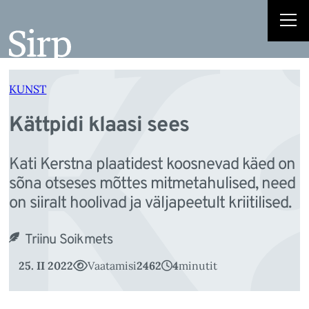
K
Liigu
sisu
juurde
KUNST
Kättpidi klaasi sees
Kati Kerstna plaatidest koosnevad käed on
sõna otseses mõttes mitmetahulised, need
on siiralt hoolivad ja väljapeetult kriitilised.
Triinu Soikmets
25. II 2022
Vaatamisi
2462
4
minutit