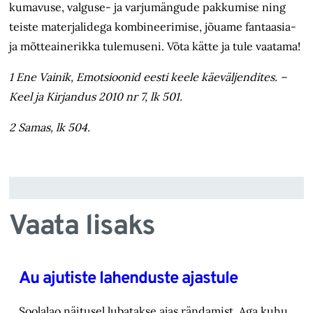
kumavuse, valguse- ja varjumängude pakkumise ning
teiste materjalidega kombineerimise, jõuame fantaasia-
ja mõtteainerikka tulemuseni. Võta kätte ja tule vaatama!
1 Ene Vainik, Emotsioonid eesti keele käeväljendites. –
Keel ja Kirjandus 2010 nr 7, lk 501.
2 Samas, lk 504.
Vaata lisaks
Au ajutiste lahenduste ajastule
Soolalao näitusel lubatakse ajas rändamist. Aga kuhu