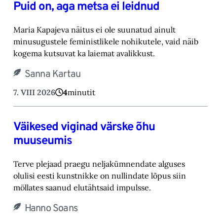
Puid on, aga metsa ei leidnud
Maria Kapajeva näitus ei ole suunatud ainult
minusugustele feministlikele nohikutele, vaid ‎näib
kogema kutsuvat ka laiemat avalikkust.‎
Sanna Kartau
7. VIII 2026
4
minutit
Väikesed viginad värske õhu
muuseumis
Terve plejaad praegu neljakümnendate alguses
olulisi eesti kunstnikke on nullindate lõpus ‎siin
möllates saanud elutähtsaid impulsse.‎
Hanno Soans