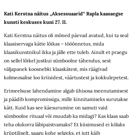
Kati Kerstna näitus „Aksessuaarid“ Rapla kaasaegse
kunsti keskuses kuni 27. II.
Kati Kerstna näitus oli mõned päevad avatud, kui ta seal
klaasiservaga kätte lõikas – tööõnnetus, mida
klaasikunstnikul ikka ja jälle ette tuleb. Ainult et praegu
on sellel lõikel justkui sümboolne tähendus, sest
väljapanek koosnebki klaas­kätest, mis räägivad
kolmeosalise loo kriisidest, väärtustest ja kokkulepetest.
Erimeelsuse lahendamine algab ühisosa meenutamisest
ja päädib kompromissiga, mille kinnitamiseks surutakse
kätt. Kuid kas see käesurumine on samuti vaid
sümboolne rituaal või muudab ka midagi? Kas klaas saab
teha olukorra läbipaistvamaks? Et küsimused ei kõlaks
krüptiliselt, saagu kohe selgeks, et jutt käib