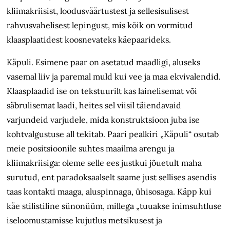
kliimakriisist, loodusväärtustest ja sellesisulisest
rahvusvahelisest lepingust, mis kõik on vormitud
klaasplaatidest koosnevateks käepaarideks.
Käpuli. Esimene paar on asetatud maadligi, aluseks
vasemal liiv ja paremal muld kui vee ja maa ekvivalendid.
Klaasplaadid ise on tekstuurilt kas lainelisemat või
säbrulisemat laadi, heites sel viisil täiendavaid
varjundeid varjudele, mida konstruktsioon juba ise
kohtvalgustuse all tekitab. Paari pealkiri „Käpuli“ osutab
meie positsioonile suhtes maailma arengu ja
kliimakriisiga: oleme selle ees justkui jõuetult maha
surutud, ent paradoksaalselt saame just sellises asendis
taas kontakti maaga, aluspinnaga, ühisosaga. Käpp kui
käe stilistiline sünonüüm, millega „tuuakse inimsuhtluse
iseloomustamisse kujutlus metsikusest ja