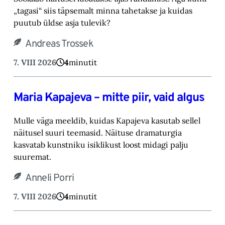
„tagasi“ siis täpsemalt minna tahetakse ‎ja kuidas
puutub üldse asja tulevik?‎
Andreas Trossek
7. VIII 2026
4
minutit
Maria Kapajeva – mitte piir, vaid algus
Mulle väga meeldib, kuidas Kapajeva kasutab sellel
näitusel suuri teemasid. Näituse drama‎turgia
kasvatab kunstniku isiklikust loost midagi palju
suuremat.‎
Anneli Porri
7. VIII 2026
4
minutit