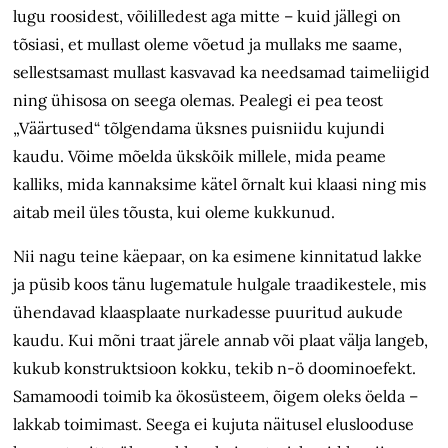
lugu roosidest, võililledest aga mitte – kuid jällegi on
tõsiasi, et mullast oleme võetud ja mullaks me saame,
sellestsamast mullast kasvavad ka needsamad taimeliigid
ning ühisosa on seega olemas. Pealegi ei pea teost
„Väärtused“ tõlgendama üksnes puisniidu kujundi
kaudu. Võime mõelda ükskõik millele, mida peame
kalliks, mida kannaksime kätel õrnalt kui klaasi ning mis
aitab meil üles tõusta, kui oleme kukkunud.
Nii nagu teine käepaar, on ka esimene kinnitatud lakke
ja püsib koos tänu lugematule hulgale traadikestele, mis
ühendavad klaasplaate nurkadesse puuritud aukude
kaudu. Kui mõni traat järele annab või plaat välja langeb,
kukub konstruktsioon kokku, tekib n-ö doominoefekt.
Samamoodi toimib ka ökosüsteem, õigem oleks öelda –
lakkab toimimast. Seega ei kujuta näitusel eluslooduse