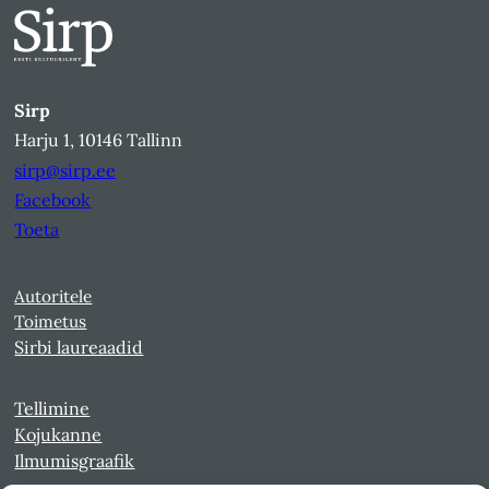
Sirp
Harju 1, 10146 Tallinn
sirp@sirp.ee
Facebook
Toeta
Autoritele
Toimetus
Sirbi laureaadid
Tellimine
Kojukanne
Ilmumisgraafik