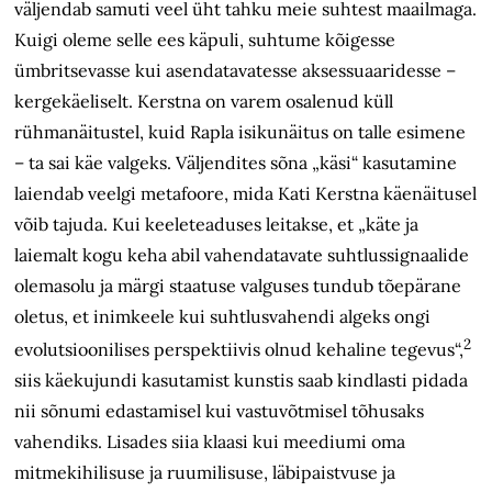
väljendab samuti veel üht tahku meie suhtest maailmaga.
Kuigi oleme selle ees käpuli, suhtume kõigesse
ümbritsevasse kui asendatavatesse aksessuaaridesse –
kergekäeliselt. Kerstna on varem osalenud küll
rühmanäitustel, kuid Rapla isikunäitus on talle esimene
– ta sai käe valgeks. Väljendites sõna „käsi“ kasutamine
laiendab veelgi metafoore, mida Kati Kerstna käenäitusel
võib tajuda. Kui keeleteaduses leitakse, et „käte ja
laiemalt kogu keha abil vahendatavate suhtlussignaalide
olemasolu ja märgi staatuse valguses tundub tõepärane
oletus, et inimkeele kui suhtlusvahendi algeks ongi
2
evolutsioonilises perspektiivis olnud kehaline tegevus“,
siis käekujundi kasutamist kunstis saab kindlasti pidada
nii sõnumi edastamisel kui vastuvõtmisel tõhusaks
vahendiks. Lisades siia klaasi kui meediumi oma
mitmekihilisuse ja ruumilisuse, läbipaistvuse ja