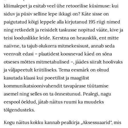
kliima­lepet ja esitab veel ühe retoorilise küsimuse: kui
siduv ja püsiv selline lepe ikkagi on? Käte sisse on
paigutatud kõigi leppele alla kirjutanud 195 riigi nimed
ning retkedelt ja reisidelt taskusse nopitud vääte, kive ja
teisi looduslikke leide. Kerstna on heausklik, ent mitte
naiivne, ta tajub olukorra mitmekesisust, annab seda
veenvalt edasi – plaatidest koosnevad käed on sõna
otseses mõttes mitmetahulised –, jäädes siiralt hoolivaks
ja väljapeetult kriitiliseks. Tema eesmärk on olnud
kasutada klaasi kui poeetilist ja maagilist
kommunikatsioonivahendit tavapärase tüütamise
asemel ning selles on ta õnnestunud. Pealegi, nagu
eespool öeldud, jätab näitus ruumi ka muudeks
tõlgendusteks.
Kogu näitus kokku kannab pealkirja „Aksessuaarid“, mis