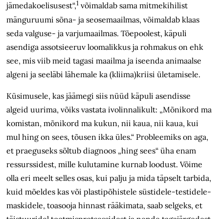
1
jämedakoelisusest“,
võimaldab sama mitmekihilist
mänguruumi sõna- ja seosemaailmas, võimaldab klaas
seda valguse- ja varjumaailmas. Tõepoolest, käpuli
asendiga assotsieeruv loomalikkus ja rohmakus on ehk
see, mis viib meid tagasi maailma ja iseenda animaalse
algeni ja seeläbi lähemale ka (kliima)kriisi ületamisele.
Küsimusele, kas jäämegi siis nüüd käpuli asendisse
algeid uurima, võiks vastata ivolinnalikult: „Mõnikord ma
komistan, mõnikord ma kukun, nii kaua, nii kaua, kui
mul hing on sees, tõusen ikka üles.“ Probleemiks on aga,
et praeguseks sõltub diagnoos „hing sees“ üha enam
ressurssidest, mille kulutamine kurnab loodust. Võime
olla eri meelt selles osas, kui palju ja mida täpselt tarbida,
kuid mõeldes kas või plastipõhistele süstidele-testidele-
maskidele, toasooja hinnast rääkimata, saab selgeks, et
täistuuridel tootmisprotsessidest ja nende tagajärgedest