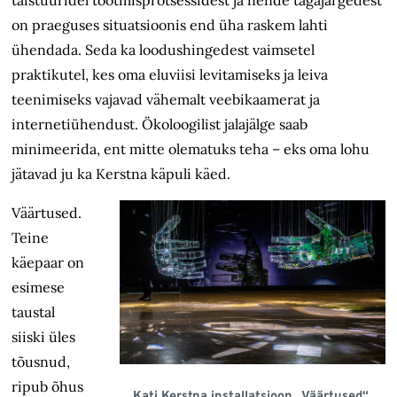
on praeguses situatsioonis end üha raskem lahti
ühendada. Seda ka loodushingedest vaimsetel
praktikutel, kes oma eluviisi levitamiseks ja leiva
teenimiseks vajavad vähemalt veebikaamerat ja
internetiühendust. Ökoloogilist jalajälge saab
minimeerida, ent mitte olematuks teha – eks oma lohu
jätavad ju ka Kerstna käpuli käed.
Väärtused.
Teine
käepaar on
esimese
taustal
siiski üles
tõusnud,
ripub õhus
Kati Kerstna installatsioon „Väärtused“,