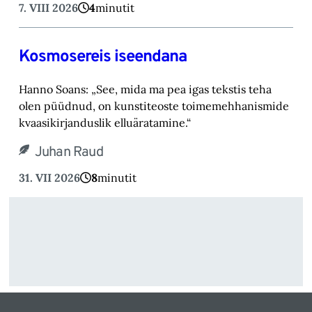
7. VIII 2026
4
minutit
Kosmosereis iseendana
Hanno Soans: „See, mida ma pea igas tekstis teha
olen püüdnud, on kunstiteoste toimemehhanismide
kvaasikirjanduslik elluäratamine.“
Juhan Raud
31. VII 2026
8
minutit