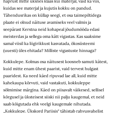
haprust mitte üksnes klaas kui materjal, vaid ka viis,
kuidas see materjal ja kujutis kokku on pandud.
Tähendusrikas on küllap seegi, et osa taimepiltidega
plaate ei olnud näituse avamiseks veel valmis ja
seepärast Kerstna neid kohapeal jõudumööda edasi
meisterdas ja sellega oma kätt vigastas. Kas saaksime
samal viisil ka liigirikkust kasvatada, ökosüsteemi
(uuesti) üles ehitada? Milliste vigastuste hinnaga?
Kokkulepe. Kolmas osa näitusest koosneb samuti kätest,
kuid mitte enam ühest paarist, vaid tervest hulgast
paaridest. Ka need käed ripuvad lae all, kuid mitte
kahekaupa kõrvuti, vaid vastakuti, kokkuleppe
sõlmimise märgina. Käed on piisavalt väikesed, sellisel
kõrgusel ja üksteisest siiski nii palju kaugemal, et neid
saab kõigutada ehk veelgi kaugemale nihutada.
„Kokkulepe. Ükskord Pariisis“ tähistab rahvusvahelist