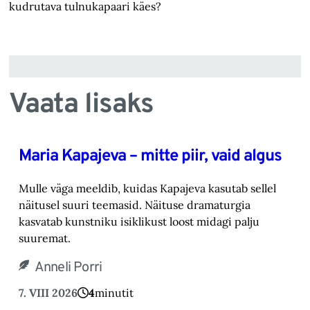
kudrutava tulnukapaari käes?
Vaata lisaks
Maria Kapajeva – mitte piir, vaid algus
Mulle väga meeldib, kuidas Kapajeva kasutab sellel
näitusel suuri teemasid. Näituse drama‎turgia
kasvatab kunstniku isiklikust loost midagi palju
suuremat.‎
Anneli Porri
7. VIII 2026
4
minutit