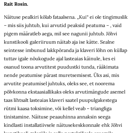
Rait Rosin.
Näituse pealkiri kõlab fataalsena. „Kui“ ei ole tingimuslik
– mis siis juhtub, kui arvutid peaksid peatuma – , vaid
pigem määratleb aega, mil see nagunii juhtub. Jõhvi
kunstikooli galeriiruum näitab aja ise kätte. Sealne
seintesse imbunud lakkpõranda ja klaveri lõhn on küllap
tuttav igale nõukogude ajal lasteaias käinule, kes ei
osanud toona arvutitest puudustki tunda, rääkimata
nende peatumise pärast muretsemisest. Üks asi, mis
arvutite peatumisel juhtuks, oleks see, et noorema
põlvkonna ekstaasiallikaks oleks arvutimängude asemel
taas lihtsalt lasteaias klaveri saatel puupulgakestega
rütmi kaasa toksimine, või kellel veab – triangliga
tinistamine. Näituse peaauhinna annaksin seega
kindlasti installatiivsele näitusekeskkonnale ehk Jõhvi