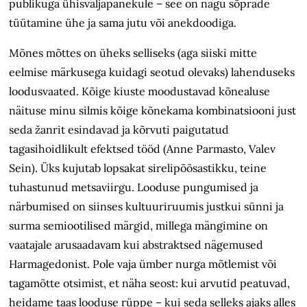
publikuga ühisväljapanekule – see on nagu sõprade
tüütamine ühe ja sama jutu või anekdoodiga.
Mõnes mõttes on üheks selliseks (aga siiski mitte
eelmise märkusega kuidagi seotud olevaks) lahenduseks
loodusvaated. Kõige kiuste moodustavad kõnealuse
näituse minu silmis kõige kõnekama kombinatsiooni just
seda žanrit esindavad ja kõrvuti paigutatud
tagasihoidlikult efektsed tööd (Anne Parmasto, Valev
Sein). Üks kujutab lopsakat sirelipõõsastikku, teine
tuhastunud metsaviirgu. Looduse pungumised ja
närbumised on siinses kultuuriruumis justkui sünni ja
surma semiootilised märgid, millega mängimine on
vaatajale arusaadavam kui abstraktsed nägemused
Harmagedonist. Pole vaja ümber nurga mõtlemist või
tagamõtte otsimist, et näha seost: kui arvutid peatuvad,
heidame taas looduse rüppe – kui seda selleks ajaks alles