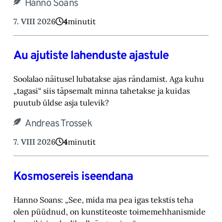
Hanno Soans
7. VIII 2026
4
minutit
Au ajutiste lahenduste ajastule
Soolalao näitusel lubatakse ajas rändamist. Aga kuhu
„tagasi“ siis täpsemalt minna tahetakse ‎ja kuidas
puutub üldse asja tulevik?‎
Andreas Trossek
7. VIII 2026
4
minutit
Kosmosereis iseendana
Hanno Soans: „See, mida ma pea igas tekstis teha
olen püüdnud, on kunstiteoste toimemehhanismide