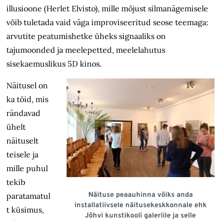
illusioone (Herlet Elvisto), mille mõjust silmanägemisele
võib tuletada vaid väga improviseeritud seose teemaga:
arvutite peatumishetke üheks signaaliks on
tajumoonded ja meelepetted, meelelahutus
sisekaemuslikus 5D kinos.
Näitusel on
ka töid, mis
rändavad
ühelt
näituselt
teisele ja
mille puhul
tekib
Näituse peaauhinna võiks anda
paratamatul
installatiivsele näitusekeskkonnale ehk
t küsimus,
Jõhvi kunstikooli galeriile ja selle