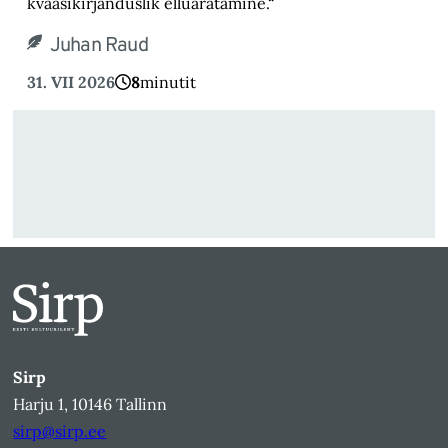
kvaasikirjanduslik elluäratamine.“
Juhan Raud
31. VII 2026
8
minutit
Sirp
Harju 1, 10146 Tallinn
sirp@sirp.ee