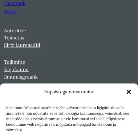
Facebook
Toeta
Autoritele
Toimetus
Sirbi laureaadid
Tellimine
Kojukanne
Ilmumisgraafik
Küpsistega nõustumine
Veebiarhiiv
Sirp pdf-failidena Digaris
Kasutame küpsiseid seadme teabe salvestamiseks ja ligipääsuks selle
Kultuurileht 1994-1997
andmetele. Kui nõustute selle tehnoloogia kasutamisega, võimaldab see
Reede 1989-1990
meil töödelda sirvimiskäitumist ja teie harjumusi sel saidil. Küpsistest
Sirp ja Vasar 1940-1989
keeldumine võib negatiivselt mõjutada mõningaid funktsioone ja
võimalusi.