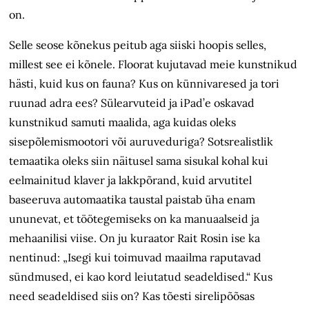
on.
Selle seose kõnekus peitub aga siiski hoopis selles,
millest see ei kõnele. Floorat kujutavad meie kunstnikud
hästi, kuid kus on fauna? Kus on künnivaresed ja tori
ruunad adra ees? Sülearvuteid ja iPad’e oskavad
kunstnikud samuti maalida, aga kuidas oleks
sisepõlemismootori või auruveduriga? Sotsrealistlik
temaatika oleks siin näitusel sama sisukal kohal kui
eelmainitud klaver ja lakkpõrand, kuid arvutitel
baseeruva automaatika taustal paistab üha enam
ununevat, et töötegemiseks on ka manuaalseid ja
mehaanilisi viise. On ju kuraator Rait Rosin ise ka
nentinud: „Isegi kui toimuvad maailma raputavad
sündmused, ei kao kord leiutatud seadeldised.“ Kus
need seadeldised siis on? Kas tõesti sirelipõõsas