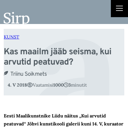
a
Liigu
sisu
juurde
KUNST
Kas maailm jääb seisma, kui
arvutid peatuvad?
Triinu Soikmets
4. V 2018
Vaatamisi
1000
3
minutit
Eesti Maalikunstnike Liidu näitus „Kui arvutid
peatuvad“ Jõhvi kunstikooli galerii kuni 14. V, kuraator