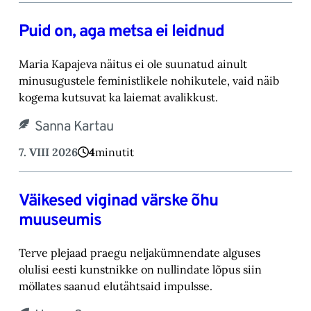
Puid on, aga metsa ei leidnud
Maria Kapajeva näitus ei ole suunatud ainult
minusugustele feministlikele nohikutele, vaid ‎näib
kogema kutsuvat ka laiemat avalikkust.‎
Sanna Kartau
7. VIII 2026
4
minutit
Väikesed viginad värske õhu
muuseumis
Terve plejaad praegu neljakümnendate alguses
olulisi eesti kunstnikke on nullindate lõpus ‎siin
möllates saanud elutähtsaid impulsse.‎