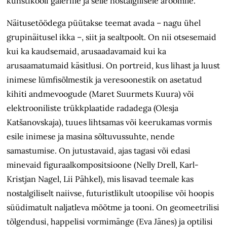
kunstikooli galeriile ja selle nostalgilisele aroomile.
Näitusetöödega püütakse teemat avada – nagu ühel
grupinäitusel ikka –, siit ja sealtpoolt. On nii otsesemaid
kui ka kaudsemaid, arusaadavamaid kui ka
arusaamatumaid käsitlusi. On portreid, kus lihast ja luust
inimese lümfisõlmestik ja veresoonestik on asetatud
kihiti andmevoogude (Maret Suurmets Kuura) või
elektrooniliste trükkplaatide radadega (Olesja
Katšanovskaja), tuues lihtsamas või keerukamas vormis
esile inimese ja masina sõltuvussuhte, nende
samastumise. On jutustavaid, ajas tagasi või edasi
minevaid figuraalkompositsioone (Nelly Drell, Karl-
Kristjan Nagel, Lii Pähkel), mis lisavad teemale kas
nostalgiliselt naiivse, futuristlikult utoopilise või hoopis
süüdimatult naljatleva mõõtme ja tooni. On geomeetrilisi
tõlgendusi, happelisi vormimänge (Eva Jänes) ja optilisi