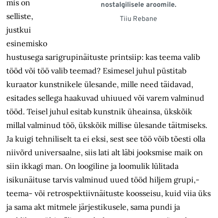
mis on
nostalgilisele aroomile.
selliste,
Tiiu Rebane
justkui
esinemisko
hustusega sarigrupinäituste printsiip: kas teema valib
tööd või töö valib teemad? Esimesel juhul püstitab
kuraator kunstnikele ülesande, mille need täidavad,
esitades sellega haakuvad uhiuued või varem valminud
tööd. Teisel juhul esitab kunstnik üheainsa, ükskõik
millal valminud töö, ükskõik millise ülesande täitmiseks.
Ja kuigi tehniliselt ta ei eksi, sest see töö võib tõesti olla
niivõrd universaalne, siis lati alt läbi jooksmise maik on
siin ikkagi man. On loogiline ja loomulik lülitada
isikunäituse tarvis valminud uued tööd hiljem grupi,-
teema- või retrospektiivnäituste koosseisu, kuid viia üks
ja sama akt mitmele järjestikusele, sama pundi ja