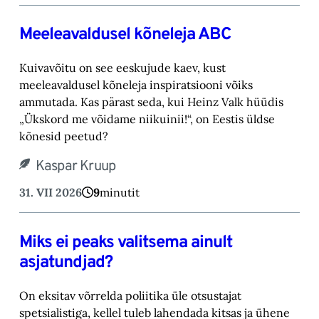
Meeleavaldusel kõneleja ABC
Kuivavõitu on see eeskujude kaev, kust
meeleavaldusel kõneleja inspiratsiooni võiks
ammutada. Kas pärast seda, kui Heinz Valk hüüdis
„Ükskord me võidame niikuinii!“, on Eestis üldse
kõnesid peetud?
Kaspar Kruup
31. VII 2026
9
minutit
Miks ei peaks valitsema ainult
asjatundjad?
On eksitav võrrelda poliitika üle otsustajat
spetsialistiga, kellel tuleb lahendada kitsas ja ühene