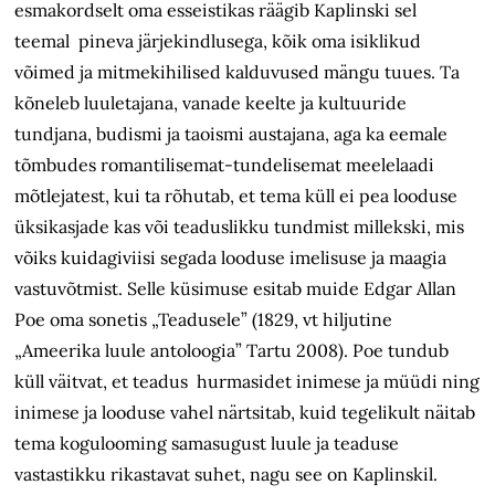
esmakordselt oma esseistikas räägib Kaplinski sel
teemal pineva järjekindlusega, kõik oma isiklikud
võimed ja mitmekihilised kalduvused mängu tuues. Ta
kõneleb luuletajana, vanade keelte ja kultuuride
tundjana, budismi ja taoismi austajana, aga ka eemale
tõmbudes romantilisemat-tundelisemat meelelaadi
mõtlejatest, kui ta rõhutab, et tema küll ei pea looduse
üksikasjade kas või teaduslikku tundmist millekski, mis
võiks kuidagiviisi segada looduse imelisuse ja maagia
vastuvõtmist. Selle küsimuse esitab muide Edgar Allan
Poe oma sonetis „Teadusele” (1829, vt hiljutine
„Ameerika luule antoloogia” Tartu 2008). Poe tundub
küll väitvat, et teadus hurmasidet inimese ja müüdi ning
inimese ja looduse vahel närtsitab, kuid tegelikult näitab
tema kogulooming samasugust luule ja teaduse
vastastikku rikastavat suhet, nagu see on Kaplinskil.