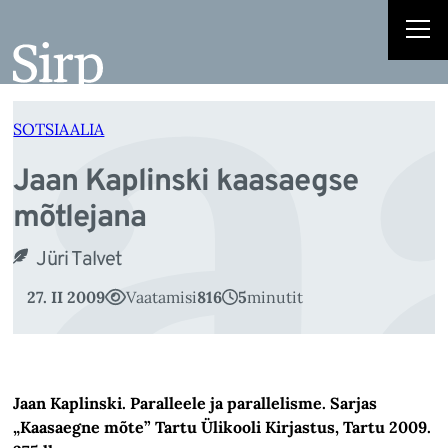
Ja
Liigu
sisu
juurde
SOTSIAALIA
Jaan Kaplinski kaasaegse
mõtlejana
Jüri Talvet
27. II 2009
Vaatamisi
816
5
minutit
Jaan Kaplinski. Paralleele ja parallelisme. Sarjas
„Kaasaegne mõte” Tartu Ülikooli Kirjastus, Tartu 2009.