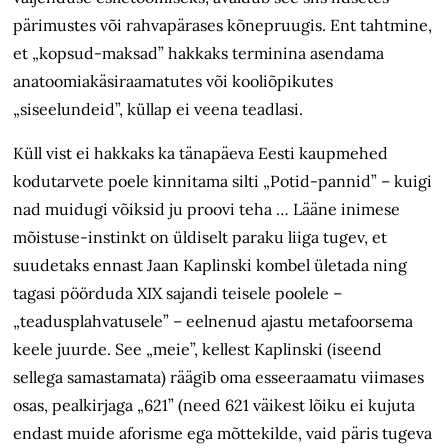
pärimustes või rahvapärases kõnepruugis. Ent tahtmine,
et „kopsud-maksad” hakkaks terminina asendama
anatoomiakäsiraamatutes või kooliõpikutes
„siseelundeid”, küllap ei veena teadlasi.
Küll vist ei hakkaks ka tänapäeva Eesti kaupmehed
kodutarvete poele kinnitama silti „Potid-pannid” – kuigi
nad muidugi võiksid ju proovi teha … Lääne inimese
mõistuse-instinkt on üldiselt paraku liiga tugev, et
suudetaks ennast Jaan Kaplinski kombel ületada ning
tagasi pöörduda XIX sajandi teisele poolele –
„teadusplahvatusele” – eelnenud ajastu metafoorsema
keele juurde. See „meie”, kellest Kaplinski (iseend
sellega samastamata) räägib oma esseeraamatu viimases
osas, pealkirjaga „621” (need 621 väikest lõiku ei kujuta
endast muide aforisme ega mõttekilde, vaid päris tugeva