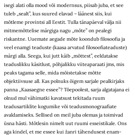
isegi alati olla mood või modernsus, piisab juba, et see
tuleb „sealt”, kus suured elavad – läänest siis, kui
mõtleme provintsi all Eestit. Tulla tänapäeval välja nii
mitmemõttelise märgiga nagu „mõte” on pealegi
riskantne. Uuemate aegade mõte koondub filosoofia ja
veel enamgi teaduste (kaasa arvatud filosoofiateaduste)
märgi alla. Seega, kui jutt käib „mõttest”, eeldatakse
teaduslikku käsitlust, põhjalikku viiteaparaati jms, mis
peaks tagama selle, mida mõistetakse mõtte
objektiivsuse all. Kas polnuks õigem sarjale pealkirjaks
panna „Kaasaegne essee”? Tõepoolest, sarja algatajana ei
olnud mul vähimatki kavatsust tekitada ruum
teadusartiklite kogumike või teadusmonograafiate
avaldamiseks. Sellised on meil juba olemas ja toimivad
üsna hästi. Mõtlesin nimelt uut ruumi esseistikale. Ons
aga kindel, et me essee kui žanri tähendusest enam-