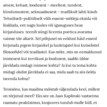
ainest, kehast, loodusest – meeltest, tundest,
kiindumustest, seksuaalsusest – teadlikult lahti kisub.
Tehniliselt-poliitiliselt võib esseist-mõtleja eksida või
liialdada, ent nagu luules või igasuguses heas
kirjanduses teenib siingi licentia poetica avarama
vaimse tõe altarit. Sel põhjusel on eeldusi häid esseid
kirjutada pigem kirjanikel ja luuletajatel kui kutselistel
filosoofidel või teadlastel. Kas mõte, mis on eemaldunud
inimesest kui tervikust ja loodusest, saabki üldse
järeldada midagi inimese kohta? Ja kui ta tema kohta
midagi olulist järeldada ei saa, mida saab ta siis öelda
iseenda kohta?
Teisisõnu, kas maailma mõistab väljendada keel, millest
on tõrjutud meel? Eks see on Jaan Kaplinski vastseima
raamatu peaküsimus, kusjuures tundub mulle küll, et