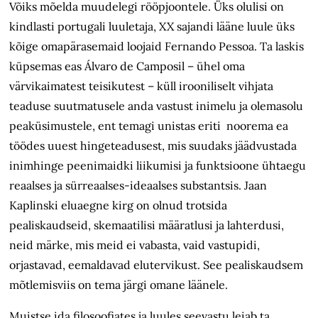
Võiks mõelda muudelegi rööpjoontele. Üks olulisi on
kindlasti portugali luuletaja, XX sajandi lääne luule üks
kõige omapärasemaid loojaid Fernando Pessoa. Ta laskis
küpsemas eas Álvaro de Camposil – ühel oma
värvikaimatest teisikutest – küll irooniliselt vihjata
teaduse suutmatusele anda vastust inimelu ja olemasolu
peaküsimustele, ent temagi unistas eriti noorema ea
töödes uuest hingeteadusest, mis suudaks jäädvustada
inimhinge peenimaidki liikumisi ja funktsioone ühtaegu
reaalses ja sürreaalses-ideaalses substantsis. Jaan
Kaplinski eluaegne kirg on olnud trotsida
pealiskaudseid, skemaatilisi määratlusi ja lahterdusi,
neid märke, mis meid ei vabasta, vaid vastupidi,
orjastavad, eemaldavad elutervikust. See pealiskaudsem
mõtlemisviis on tema järgi omane läänele.
Muistse ida filosoofiates ja luules seevastu leiab ta