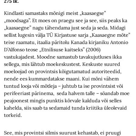
275 lk.
Kindlasti samastaks mõnigi meist „kaasaegse”
„moodsaga”. Et moes on praegu see ja see, siis peaks ka
„kaasaegne” nagu tähendama just seda ja seda. Midagi
sellist lugesin välja TÜ Kirjastuse sarja „Kaasaegne mõte”
teise raamatu, itaalia päritolu Kanada kirjaniku Antonio
D’Alfonso teose „Etnilisuse kaitseks” (2006)
vastukajadest. Moodne samastub tavakujutluses ikka
sellega, mis lähtub moekeskustest. Keskuste suured
moeloojad on provintsis kõigutamatud autoriteedid,
nende ees kummardatakse maani. Kui mõni vähem
tuntud looja või mõtleja – juhtub ta ise provintsist või
perifeeriast pärinema, seda halvem talle – söandab moe
peajoonest mingis punktis kõrvale kalduda või selles
kahelda, siis saab ta sedamaid tunda kriitika üleolevaid
torkeid.
See, mis provintsi silmis suurust kehastab, ei pruugi