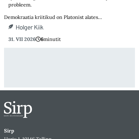
probleem.
Demokraatia kriitikud on Platonist alates…
Holger Kiik
31. VII 2026
6
minutit
Sirp
Harju 1, 10146 Tallinn