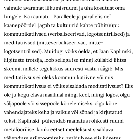
vaimule avaramat liikumisruumi ja üha kosutust oma
hingele. Ka raamatu „Paralleele ja parallelisme”
kaanepöördel jagab ta kultuurid kahte pühitüüpi:
kommunikatiivsed (verbaliseerivad, logotsentrilised) ja
meditatiivsed (mitteverbaliseerivad, mitte-
logotsentrilised). Muidugi võiks öelda, et Jaan Kaplinski,
liigituste trotsija, loob sellega ise mingi küllaltki lihtsa
skeemi, millele tegelikkus suuresti vastu räägib. Mis
meditatiivsus ei oleks kommunikatiivne või mis
kommunikatiivsus ei võiks sisaldada meditatiivsust? Eks
ole ju kogu elava maailmal mingi keel, mingi logos, olgu
väljapoole või sissepoole kõnelemiseks, olgu kõne
vahendajateks keha ja vaikus või sõnad ja kirjutatud
tekst. Kaplinski pühendab raamatus rohkesti ruumi
metafoorilise, konkreetset meelelisust sisaldava
väljenduse esiletoomiseks, avaldub see siis iidsetes