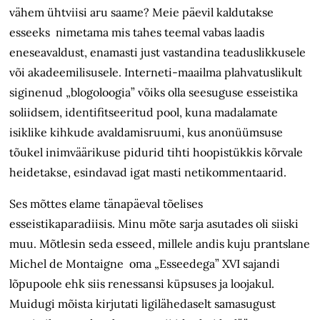
vähem ühtviisi aru saame? Meie päevil kaldutakse
esseeks nimetama mis tahes teemal vabas laadis
eneseavaldust, enamasti just vastandina teaduslikkusele
või akadeemilisusele. Interneti-maailma plahvatuslikult
siginenud „blogoloogia” võiks olla seesuguse esseistika
soliidsem, identifitseeritud pool, kuna madalamate
isiklike kihkude avaldamisruumi, kus anonüümsuse
tõukel inimväärikuse pidurid tihti hoopistükkis kõrvale
heidetakse, esindavad igat masti netikommentaarid.
Ses mõttes elame tänapäeval tõelises
esseistikaparadiisis. Minu mõte sarja asutades oli siiski
muu. Mõtlesin seda esseed, millele andis kuju prantslane
Michel de Montaigne oma „Esseedega” XVI sajandi
lõpupoole ehk siis renessansi küpsuses ja loojakul.
Muidugi mõista kirjutati ligilähedaselt samasugust