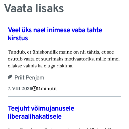
Vaata lisaks
Veel üks nael inimese vaba tahte
kirstus
Tundub, et ühiskondlik maine on nii tähtis, et see
osutub vaata et suurimaks motivaatoriks, ‎mille nimel
ollakse valmis ka eluga riskima.‎
Priit Penjam
7. VIII 2026
11
minutit
Teejuht võimujanusele
liberaalihakatisele