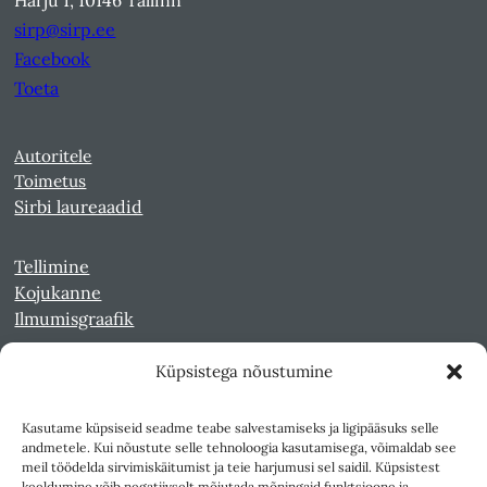
sirp@sirp.ee
Facebook
Toeta
Autoritele
Toimetus
Sirbi laureaadid
Tellimine
Kojukanne
Ilmumisgraafik
Küpsistega nõustumine
Veebiarhiiv
Sirp pdf-failidena Digaris
Kasutame küpsiseid seadme teabe salvestamiseks ja ligipääsuks selle
Kultuurileht 1994-1997
andmetele. Kui nõustute selle tehnoloogia kasutamisega, võimaldab see
Reede 1989-1990
meil töödelda sirvimiskäitumist ja teie harjumusi sel saidil. Küpsistest
Sirp ja Vasar 1940-1989
keeldumine võib negatiivselt mõjutada mõningaid funktsioone ja