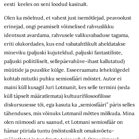
eesti keeles on seni loodud kasinalt.
Olen ka mõelnud, et vahest just isemõtlejad, peavoolust
erinejad, ongi peamiselt võimelised rahvuslikku
identsust avardama, rahvusele valikuvabaduse tagama,
eriti olukordades, kus end vabatahtlikult aheldatakse
mineviku (paljuski kujuteldud, paljuski fantastiliste,
paljuski poliitiliselt, sellepäevahüve-ihast kallutatud)
müütide ja puuslike külge. Esseeraamatu lehekülgedel
kohtab mitutki puhku semiosfääri mõistet. Autor ei
maini küll kusagil Juri Lotmanit, kes selle termini (seda
küll täpselt määratlemata) kultuurifilosoofilisse
diskursusesse tõi, ega kasuta ka „semiosfääri” päris selles
tähenduses, mis võinuks Lotmanil mõttes mõlkuda. Mina
olen niimoodi aru saanud, et Lotmani semiosfäär on
hämar piiriala tuntu (mõistuslikult omaksvõetu-