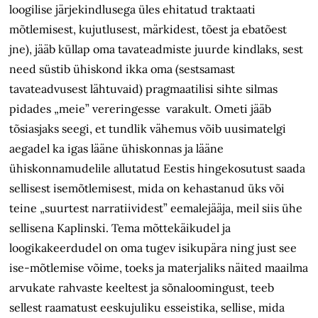
loogilise järjekindlusega üles ehitatud traktaati
mõtlemisest, kujutlusest, märkidest, tõest ja ebatõest
jne), jääb küllap oma tavateadmiste juurde kindlaks, sest
need süstib ühiskond ikka oma (sestsamast
tavateadvusest lähtuvaid) pragmaatilisi sihte silmas
pidades „meie” vereringesse varakult. Ometi jääb
tõsiasjaks seegi, et tundlik vähemus võib uusimatelgi
aegadel ka igas lääne ühiskonnas ja lääne
ühiskonnamudelile allutatud Eestis hingekosutust saada
sellisest isemõtlemisest, mida on kehastanud üks või
teine „suurtest narratiividest” eemalejääja, meil siis ühe
sellisena Kaplinski. Tema mõttekäikudel ja
loogikakeerdudel on oma tugev isikupära ning just see
ise-mõtlemise võime, toeks ja materjaliks näited maailma
arvukate rahvaste keeltest ja sõnaloomingust, teeb
sellest raamatust eeskujuliku esseistika, sellise, mida