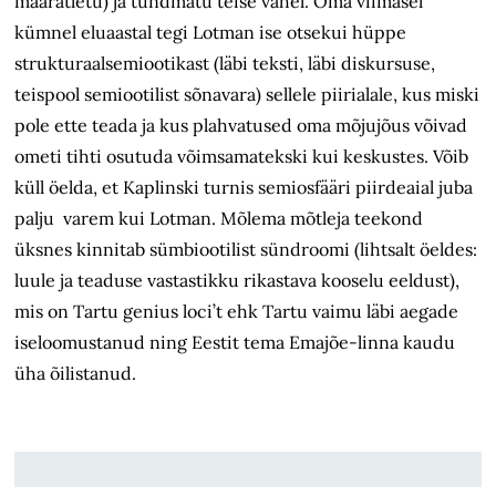
määratletu) ja tundmatu teise vahel. Oma viimasel
kümnel eluaastal tegi Lotman ise otsekui hüppe
strukturaalsemiootikast (läbi teksti, läbi diskursuse,
teispool semiootilist sõnavara) sellele piirialale, kus miski
pole ette teada ja kus plahvatused oma mõjujõus võivad
ometi tihti osutuda võimsamatekski kui keskustes. Võib
küll öelda, et Kaplinski turnis semiosfääri piirdeaial juba
palju varem kui Lotman. Mõlema mõtleja teekond
üksnes kinnitab sümbiootilist sündroomi (lihtsalt öeldes:
luule ja teaduse vastastikku rikastava kooselu eeldust),
mis on Tartu genius loci’t ehk Tartu vaimu läbi aegade
iseloomustanud ning Eestit tema Emajõe-linna kaudu
üha õilistanud.