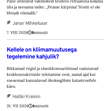
Pane ühtedest valimistest teisteni refräänina kõlama
üks ja seesama mõte: „Peame kärpima! ‎Teisiti ei ole
lihtsalt võimalik.“‎
Janar Mihkelsaar
7. VIII 2026
8
minutit
Kellele on kliimamuutusega
tegelemine kahjulik?
Rikkamad riigid ja elanikkonnarühmad vastutavad
keskkonnakriiside tekitamise eest, samal ajal kui
vaesemad kannatavad ökoloogiliste katastroofide
käes.
Halliki Kreinin
31. VII 2026
4
minutit