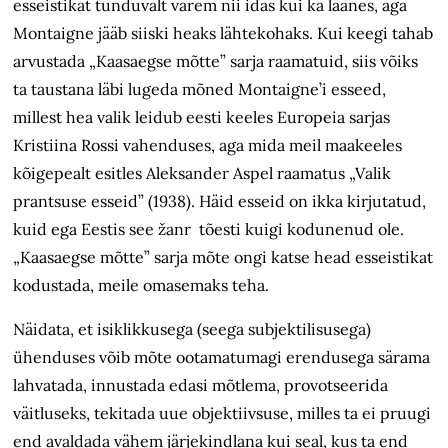
esseistikat tunduvalt varem nii idas kui ka läänes, aga
Montaigne jääb siiski heaks lähtekohaks. Kui keegi tahab
arvustada „Kaasaegse mõtte” sarja raamatuid, siis võiks
ta taustana läbi lugeda mõned Montaigne’i esseed,
millest hea valik leidub eesti keeles Europeia sarjas
Kristiina Rossi vahenduses, aga mida meil maakeeles
kõigepealt esitles Aleksander Aspel raamatus „Valik
prantsuse esseid” (1938). Häid esseid on ikka kirjutatud,
kuid ega Eestis see žanr tõesti kuigi kodunenud ole.
„Kaasaegse mõtte” sarja mõte ongi katse head esseistikat
kodustada, meile omasemaks teha.
Näidata, et isiklikkusega (seega subjektilisusega)
ühenduses võib mõte ootamatumagi erendusega särama
lahvatada, innustada edasi mõtlema, provotseerida
väitluseks, tekitada uue objektiivsuse, milles ta ei pruugi
end avaldada vähem järjekindlana kui seal, kus ta end