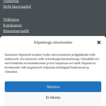
Toimetus
Sirbi laureaadid
Tellimine
Kojukanne
Ilmumisgraafik
Küpsistega nõustumine
Veebiarhiiv
Sirp pdf-failidena Digaris
Kasutame küpsiseid seadme teabe salvestamiseks ja ligipääsuks selle
Kultuurileht 1994-1997
andmetele. Kui nõustute selle tehnoloogia kasutamisega, võimaldab see
Reede 1989-1990
meil töödelda sirvimiskäitumist ja teie harjumusi sel saidil. Küpsistest
Sirp ja Vasar 1940-1989
keeldumine võib negatiivselt mõjutada mõningaid funktsioone ja
võimalusi.
Ligipääsetavus
Kasutustingimused
Nõustun
Teksti- ja andmekaeve
Ei nõustu