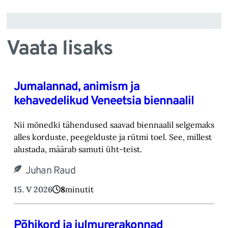
Vaata lisaks
Jumalannad, animism ja
kehavedelikud Veneetsia biennaalil
Nii mõnedki tähendused saavad biennaalil selgemaks
alles korduste, peegelduste ja rütmi toel. See, millest
alustada, määrab samuti üht-teist.
Juhan Raud
15. V 2026
8
minutit
Põhikord ja julmurerakonnad