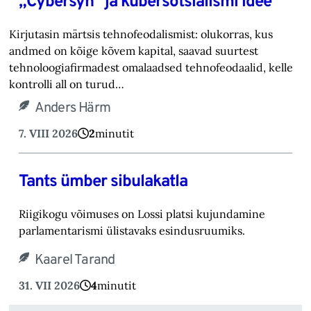
„Cybersyn“ ja kübersotsialismi idee
Kirjutasin märtsis tehnofeodalismist: olukorras, kus
andmed on kõige kõvem kapital, saavad suurtest
tehnoloogiafirmadest omalaadsed tehnofeodaalid, kelle
kontrolli all on turud…
Anders Härm
7. VIII 2026
2
minutit
Tants ümber sibulakatla
Riigikogu võimuses on Lossi platsi kujundamine
parlamentarismi ülistavaks esindusruumiks.
Kaarel Tarand
31. VII 2026
4
minutit