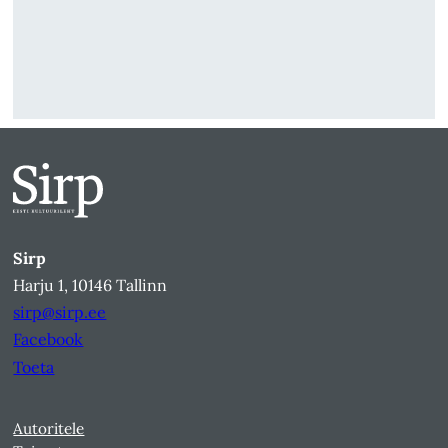
Sirp
Harju 1, 10146 Tallinn
sirp@sirp.ee
Facebook
Toeta
Autoritele