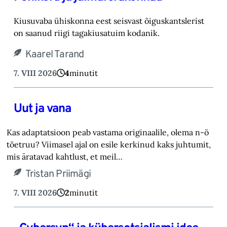
Kiusuvaba ühiskonna eest seisvast õiguskantslerist
on saanud riigi tagakiusatuim kodanik.
Kaarel Tarand
7. VIII 2026
4
minutit
Uut ja vana
Kas adaptatsioon peab vastama originaalile, olema n-ö
tõetruu? Viimasel ajal on esile kerkinud kaks juhtumit,
mis äratavad kahtlust, et meil…
Tristan Priimägi
7. VIII 2026
2
minutit