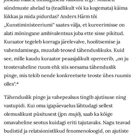
sündmuste ahelad ta (teadlikult või ka kogemata) käima
lükkas ja mida pidurdas? Anders Härm tõi
„Kunstiministeeriumi“ saates välja, et kureerimisse on
alati mõningane ambivalentsus juba ette sisse pikitud.
Kuraator tegeleb korraga järelevalve, hoolitsemise ja
vahendamisega, muudab teosed tähenduslikuks. Kuid
see, mille kaudu kuraator peaasjalikult opereerib, „on ju
teostevaheline ruum ehk siis seesama tähenduslik
pinge, mis tekib nende konkreetsete teoste ühes ruumis
olles“.*
Tähenduslik pinge ja vahepealsus tingib ajutisuse ning
vastupidi. Kui oma igapäevaelus lähtudagi sellest
olemuslikust püsitusest (jpn
mujō
), saab ka kõige
omavaheline seotus kuidagi eriti tajutavaks. Nagu teavad
budistid ja relatsionistlikud fenomenoloogid, on ajutiste