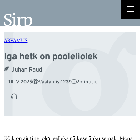
I
Liigu
sisu
juurde
ARVAMUS
Iga hetk on pooleliolek
Juhan Raud
16. V 2025
Vaatamisi
1239
2
minutit
Kõik on ajutine, olgu selleks päikesejänku seinal, „Mona