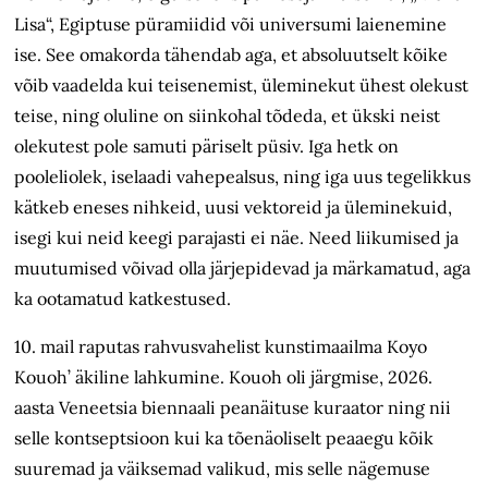
Lisa“, Egiptuse püramiidid või universumi laienemine
ise. See omakorda tähendab aga, et absoluutselt kõike
võib vaadelda kui teisenemist, üleminekut ühest olekust
teise, ning oluline on siinkohal tõdeda, et ükski neist
olekutest pole samuti päriselt püsiv. Iga hetk on
pooleliolek, iselaadi vahepealsus, ning iga uus tegelikkus
kätkeb eneses nihkeid, uusi vektoreid ja üleminekuid,
isegi kui neid keegi parajasti ei näe. Need liikumised ja
muutumised võivad olla järjepidevad ja märkamatud, aga
ka ootamatud katkestused.
10. mail raputas rahvusvahelist kunstimaailma Koyo
Kouoh’ äkiline lahkumine. Kouoh oli järgmise, 2026.
aasta Veneetsia biennaali peanäituse kuraator ning nii
selle kontseptsioon kui ka tõenäoliselt peaaegu kõik
suuremad ja väiksemad valikud, mis selle nägemuse