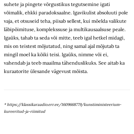
suhete ja pingete võrgustikus tegutsemine igati
võimalik, ehkki paradoksaalne. Igavikulist absoluuti pole
vaja, et otsuseid teha, piisab sellest, kui mõelda valikute
läbipõimituse, komplekssuse ja multikausaalsuse peale.
Igaüks, tahab ta seda või mitte, teeb igal hetkel midagi,
mis on teistest mõjutatud, ning samal ajal mõjutab ta
mingil moel ka kõiki teisi. Igaüks, nimme või ei,
vahendab ja teeb maailma tähenduslikuks. See aitab ka
kuraatorite ülesande vägevust mõista.
* https://klassikaraadio.err.ee/1609668779/kunstiministeerium-
kureeritud-ja-riimitud