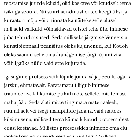
teostamise juurde käisid, olid kas otse või kaudselt tema
isikuga seotud. Nii suurt sündmust ei tee keegi üksi ja
kuraatori mõju võib hinnata ka näiteks selle alusel,
milliseid valikuid võimaldavad teistel teha ühe inimese
juba tehtud otsused. Seda milliseks järgmise Veneetsia
kunstibiennaali peanäitus oleks kujunenud, kui Kouoh
oleks saanud selle oma äranägemise järgi lõpuni viia,
võib igaüks nüüd vaid ette kujutada.
Igasugune protsess võib lõpule jõuda väljapeetult, aga ka
järsku, ehmatavalt. Paratamatult liigub inimese
traumeeriva lahkumise puhul mõte sellele, mis temast
maha jääb. Seda alati mitte tingimata materiaalselt,
ruumiliselt või isegi mälupiltide jadana, vaid näiteks
küsimusena, millised tema käima lükatud protsessidest
edasi kestavad. Millistes protsessides inimene oma elu
jooksul osales, missuguseid valikuid tegi? Millised