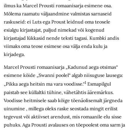
ilmus ka Marcel Prousti romaanisarja esimene osa.
Mõlema raamatu väljaandmine valmistas sarnaseid
raskuseid: ei Luts ega Proust leidnud oma teosele
esialgu kirjastajat, paljud nimekad või kogenud
kirjastajad lükkasid nende teksti tagasi. Kumbki andis
viimaks oma teose esimese osa välja enda kulu ja
kirjadega.
Marcel Prousti romaanisarja „Kadunud aega otsimas“
esimene köide „Swanni poolel“ algab niisuguse lausega:
1
„Pikka aega heitsin ma vara voodisse.“
Esmapilgul
paistab see küllaltki tühine, vähetähtis ääremärkus.
Voodisse heitmisele saab kõige tõenäolisemalt järgneda
uinumine , millega oleks raske seostada mingit erilist
tegevust või aktiivset arendust, mis romaanile elu sisse
puhuks. Aga Prousti avalauses on tõepoolest oma sarm ja