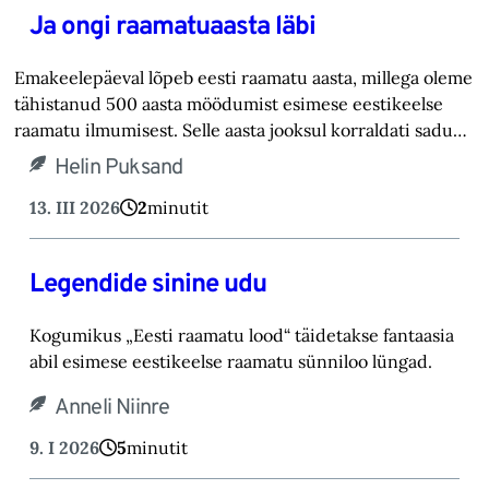
Ja ongi raamatuaasta läbi
Emakeelepäeval lõpeb eesti raamatu aasta, millega oleme
tähistanud 500 aasta möödumist esimese eestikeelse
raamatu ilmumisest. Selle aasta jooksul korraldati sadu…
Helin Puksand
13. III 2026
2
minutit
Legendide sinine udu
Kogumikus „Eesti raamatu lood“ täidetakse fantaasia
abil esimese eestikeelse raamatu sünniloo lüngad.
Anneli Niinre
9. I 2026
5
minutit