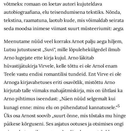
võtmeks: romaan on loetav autori kujuteldava
autobiograafiana, elu teisendumisena tekstiks. Nõnda,
tekstina, raamatuna, laotub kude, mis võimaldab seirata
seda moodsa inimese viimast suurt müsteeriumit:
aega
.
Meenutame nüüd veel korraks Arnot palju aega hiljem,
Lutsu jutustusest „Suvi“, mille lõpulehekülgedel ilmub
Arno lugejate ette kirja kujul. Arno läkitab
hüvastijätukirja Virvele, kelle tõttu ei ole Arnol enam
Teele vastu endisi romantilisi tundeid. Ent Virve ei ole
Arnoga kirjavahetuses eriti osavõtlik, mistõttu Arno
kirjutab talle viimaks mahajätmiskirja, mis on ühtlasi ka
Arno pihtimus iseendast: „Näen nüüd selgemalt kui
5
kunagi enne: minu elu on pühendatud kannatusele.“
Üks osa Arnost soovib „suurt õnne, mis tõstaks mu hinge
päikese kõrguseni. Ses asjatus ootuses ja otsimises ongi