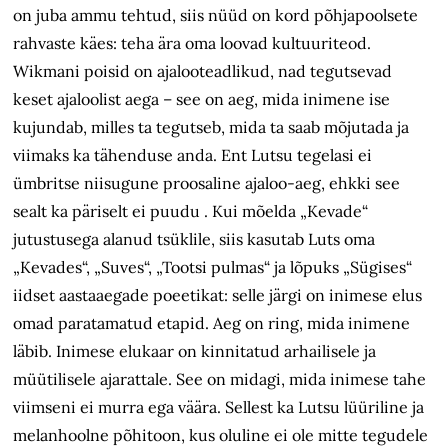
on juba ammu tehtud, siis nüüd on kord põhjapoolsete
rahvaste käes: teha ära oma loovad kultuuriteod.
Wikmani poisid on ajalooteadlikud, nad tegutsevad
keset ajaloolist aega – see on aeg, mida inimene ise
kujundab, milles ta tegutseb, mida ta saab mõjutada ja
viimaks ka tähenduse anda. Ent Lutsu tegelasi ei
ümbritse niisugune proosaline ajaloo-aeg, ehkki see
sealt ka päriselt ei puudu . Kui mõelda „Kevade“
jutustusega alanud tsüklile, siis kasutab Luts oma
„Kevades“, „Suves“, „Tootsi pulmas“ ja lõpuks „Sügises“
iidset aastaaegade poeetikat: selle järgi on inimese elus
omad paratamatud etapid. Aeg on ring, mida inimene
läbib. Inimese elukaar on kinnitatud arhailisele ja
müütilisele ajarattale. See on midagi, mida inimese tahe
viimseni ei murra ega väära. Sellest ka Lutsu lüüriline ja
melanhoolne põhitoon, kus oluline ei ole mitte tegudele