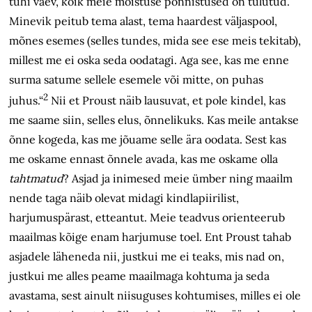
tühi vaev, kõik meie mõistuse ponnistused on tulutud.
Minevik peitub tema alast, tema haardest väljaspool,
mõnes esemes (selles tundes, mida see ese meis tekitab),
millest me ei oska seda oodatagi. Aga see, kas me enne
surma satume sellele esemele või mitte, on puhas
2
juhus.“
Nii et Proust näib lausuvat, et pole kindel, kas
me saame siin, selles elus, õnnelikuks. Kas meile antakse
õnne kogeda, kas me jõuame selle ära oodata. Sest kas
me oskame ennast õnnele avada, kas me oskame olla
tahtmatud
? Asjad ja inimesed meie ümber ning maailm
nende taga näib olevat midagi kindlapiirilist,
harjumuspärast, etteantut. Meie teadvus orienteerub
maailmas kõige enam harjumuse toel. Ent Proust tahab
asjadele läheneda nii, justkui me ei teaks, mis nad on,
justkui me alles peame maailmaga kohtuma ja seda
avastama, sest ainult niisuguses kohtumises, milles ei ole