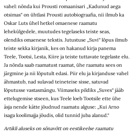
vahel: nõnda kui Prousti romaanisari „Kadunud aega
otsimas“ on ühtlasi Prousti autobiograafia, nii ilmub ka
Oskar Luts ühel hetkel omaenese raamatu
lehekülgedele, muutudes tegelaseks teiste seas,
olendiks omaenese tekstis. Jutustuse „Suvi“ lõpus ilmub
teiste sekka kirjanik, kes on hakanud kirja panema
Teele, Tootsi, Lesta, Kiire ja teiste tuttavate tegelaste elu.
Ja nõnda saab raamatust raamat, ühe raamatu sees on
järgmine ja nii lõputult edasi. Piir elu ja kirjanduse vahel
ähmastub, nad sulavad teineteise sisse, satuvad
lõputusse vastasmängu. Viimaseks pildiks „Suves“ jääb
ettelugemise stseen, kus Teele loeb Tootsile ette ühe
äsja nende kätte jõudnud raamatu alguse: „Kui Arno
isaga koolimajja jõudis, olid tunnid juba alanud.“
Artikli aluseks on sõnavõtt on eestikeelse raamatu