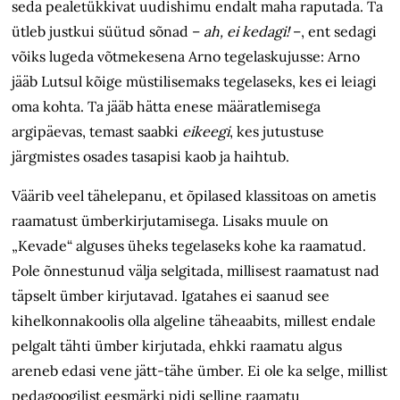
seda pealetükkivat uudishimu endalt maha raputada. Ta
ütleb justkui süütud sõnad –
ah, ei kedagi!
–, ent sedagi
võiks lugeda võtmekesena Arno tegelaskujusse: Arno
jääb Lutsul kõige müstilisemaks tegelaseks, kes ei leiagi
oma kohta. Ta jääb hätta enese määratlemisega
argipäevas, temast saabki
eikeegi
, kes jutustuse
järgmistes osades tasapisi kaob ja haihtub.
Väärib veel tähelepanu, et õpilased klassitoas on ametis
raamatust ümberkirjutamisega. Lisaks muule on
„Kevade“ alguses üheks tegelaseks kohe ka raamatud.
Pole õnnestunud välja selgitada, millisest raamatust nad
täpselt ümber kirjutavad. Igatahes ei saanud see
kihelkonnakoolis olla algeline täheaabits, millest endale
pelgalt tähti ümber kirjutada, ehkki raamatu algus
areneb edasi vene jätt-tähe ümber. Ei ole ka selge, millist
pedagoogilist eesmärki pidi selline raamatu