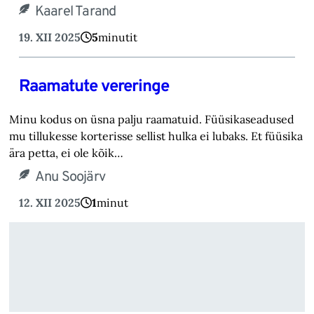
Kaarel Tarand
19. XII 2025
5
minutit
Raamatute vereringe
Minu kodus on üsna palju raamatuid. Füüsikaseadused
mu tillukesse korterisse sellist hulka ei lubaks. Et füüsika
ära petta, ei ole kõik…
Anu Soojärv
12. XII 2025
1
minut