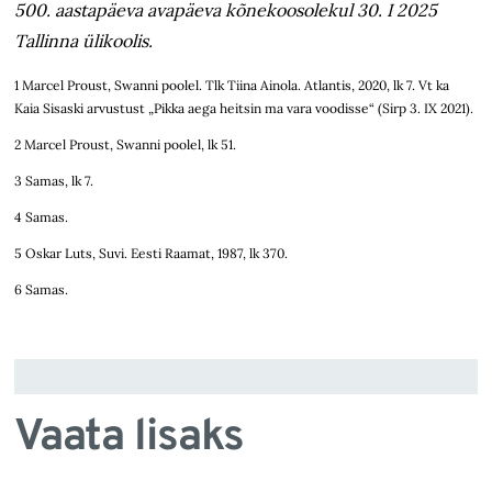
500.
aastapäeva avapäeva kõnekoosolekul 30. I 2025
Tallinna ülikoolis.
1 Marcel Proust, Swanni poolel. Tlk Tiina Ainola. Atlantis, 2020, lk 7. Vt ka
Kaia Sisaski arvustust „Pikka aega heitsin ma vara voodisse“ (Sirp 3. IX 2021).
2 Marcel Proust, Swanni poolel, lk 51.
3 Samas, lk 7.
4 Samas.
5 Oskar Luts, Suvi. Eesti Raamat, 1987, lk 370.
6 Samas.
Vaata lisaks