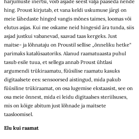
harjumuste inertsi, võib asjade seest välja pääseda nende
hing. Proust kirjutab, et vana keldi uskumuse järgi on
meie lähedaste hinged vangis mõnes taimes, loomas või
elutus asjas. Kui me oskame neid hingesid ära tunda, siis
asjad justkui vabanevad, saavad taas kergeks. Just
maitse- ja lõhnataju on Proustil sellise „õnneliku hetke“
parimaks katalüsaatoriks. Alanud raamatuaasta puhul
tasub esile tuua, et sellega annab Proust ühtlasi
argumendi trükiraamatu, füüsilise raamatu kasuks
digitaalsete ees: sensoorsed aistingud, mida pakub
füüsiline trükiraamat, on osa lugemise ekstaasist, see on
osa meie õnnest, mida ei leidu digitaalses steriilsuses,
mis on kõige abitum just lõhnade ja maitsete
taasloomisel.
Elu kui raamat