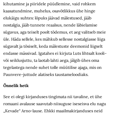
kihutamine ja piiridele püüdlemine, vaid rohkem
kaasatundmine, muhelus, osavõtlikkus ühe hinge
elukäigu suhtes: lõpuks jäävad mälestused, jääb
nostalgia, jääb tunnete reaalsus, nende läbielamise
sügavus, aga teiselt poolt tõdemus, et aeg valitseb meie
üle. Häda sellele, kes mähkub sellesse nostalgiasse liiga
sügavalt ja tõsiselt, keda mälestuste deemonid liigselt
endasse mässivad. Igatahes ei kirjuta Luts lihtsalt kooli-
või seiklusjuttu, ta laotab lahti aega, jälgib ühes oma
tegelastega nende suhet tolle müütilise ajaga, mis on
Paunvere-juttude alatiseks taustameloodiaks.
Õnnelik hetk
See ei olegi kirjanduses tingimata nii tavaline, et ühe
romaani avalause saavutab niisuguse iseseisva elu nagu
„Kevade“ Arno-lause. Ehkki maailmakirjanduses neid