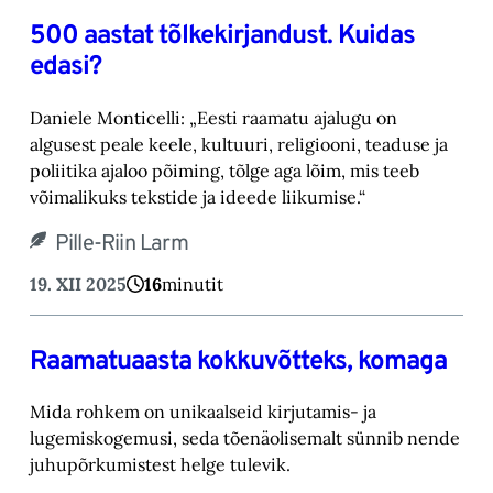
500 aastat tõlkekirjandust. Kuidas
edasi?
Daniele Monticelli: „Eesti raamatu ajalugu on
algusest peale keele, kultuuri, religiooni, teaduse ja
poliitika ajaloo põiming, tõlge aga lõim, mis teeb
võimalikuks tekstide ja ideede liikumise.“
Pille-Riin Larm
19. XII 2025
16
minutit
Raamatuaasta kokkuvõtteks, komaga
Mida rohkem on unikaalseid kirjutamis- ja
lugemiskogemusi, seda tõenäolisemalt sünnib nende
juhupõrkumistest helge tulevik.