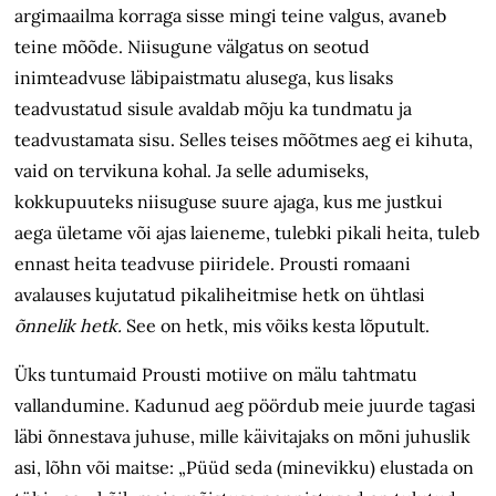
argimaailma korraga sisse mingi teine valgus, avaneb
teine mõõde. Niisugune välgatus on seotud
inimteadvuse läbipaistmatu alusega, kus lisaks
teadvustatud sisule avaldab mõju ka tundmatu ja
teadvustamata sisu. Selles teises mõõtmes aeg ei kihuta,
vaid on tervikuna kohal. Ja selle adumiseks,
kokkupuuteks niisuguse suure ajaga, kus me justkui
aega ületame või ajas laieneme, tulebki pikali heita, tuleb
ennast heita teadvuse piiridele. Prousti romaani
avalauses kujutatud pikaliheitmise hetk on ühtlasi
õnnelik hetk.
See on hetk, mis võiks kesta lõputult.
Üks tuntumaid Prousti motiive on mälu tahtmatu
vallandumine. Kadunud aeg pöördub meie juurde tagasi
läbi õnnestava juhuse, mille käivitajaks on mõni juhuslik
asi, lõhn või maitse: „Püüd seda (minevikku) elustada on