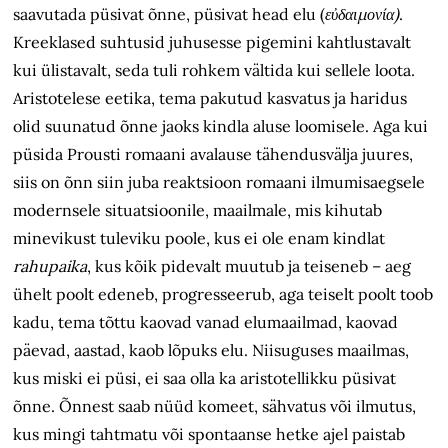
saavutada püsivat õnne, püsivat head elu (
εὐδαιµονία)
.
Kreeklased suhtusid juhusesse pigemini kahtlustavalt
kui ülistavalt, seda tuli rohkem vältida kui sellele loota.
Aristotelese eetika, tema pakutud kasvatus ja haridus
olid suunatud õnne jaoks kindla aluse loomisele. Aga kui
püsida Prousti romaani avalause tähendusvälja juures,
siis on õnn siin juba reaktsioon romaani ilmumisaegsele
modernsele situatsioonile, maailmale, mis kihutab
minevikust tuleviku poole, kus ei ole enam kindlat
rahupaika
, kus kõik pidevalt muutub ja teiseneb – aeg
ühelt poolt edeneb, progresseerub, aga teiselt poolt toob
kadu, tema tõttu kaovad vanad elumaailmad, kaovad
päevad, aastad, kaob lõpuks elu. Niisuguses maailmas,
kus miski ei püsi, ei saa olla ka aristotellikku püsivat
õnne. Õnnest saab nüüd komeet, sähvatus või ilmutus,
kus mingi tahtmatu või spontaanse hetke ajel paistab