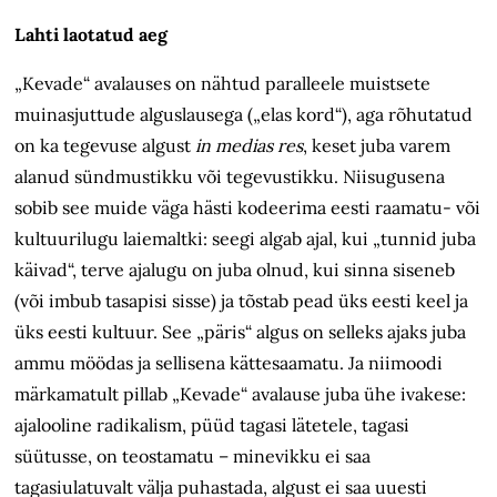
Lahti laotatud aeg
„Kevade“ avalauses on nähtud paralleele muistsete
muinasjuttude alguslausega („elas kord“), aga rõhutatud
on ka tegevuse algust
in medias res
, keset juba varem
alanud sündmustikku või tegevustikku. Niisugusena
sobib see muide väga hästi kodeerima eesti raamatu- või
kultuurilugu laiemaltki: seegi algab ajal, kui „tunnid juba
käivad“, terve ajalugu on juba olnud, kui sinna siseneb
(või imbub tasapisi sisse) ja tõstab pead üks eesti keel ja
üks eesti kultuur. See „päris“ algus on selleks ajaks juba
ammu möödas ja sellisena kättesaamatu. Ja niimoodi
märkamatult pillab „Kevade“ avalause juba ühe ivakese:
ajalooline radikalism, püüd tagasi lätetele, tagasi
süütusse, on teostamatu – minevikku ei saa
tagasiulatuvalt välja puhastada, algust ei saa uuesti