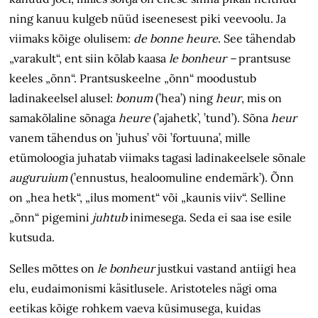
ning kanuu kulgeb nüüd iseenesest piki veevoolu. Ja
viimaks kõige olulisem:
de bonne heure
. See tähendab
„varakult“, ent siin kõlab kaasa
le bonheur –
prantsuse
keeles
„õnn“. Prantsuskeelne „õnn“ moodustub
ladinakeelsel alusel:
bonum
(’hea’) ning
heur
, mis on
samakõlaline sõnaga
heure
(’ajahetk’, ’tund’). Sõna
heur
vanem tähendus on ’juhus’ või ’fortuuna’, mille
etümoloogia juhatab viimaks tagasi ladinakeelsele sõnale
auguruium
(’ennustus, healoomuline endemärk’). Õnn
on „hea hetk“, „ilus moment“ või „kaunis viiv“. Selline
„õnn“ pigemini
juhtub
inimesega. Seda ei saa ise esile
kutsuda.
Selles mõttes on
le bonheur
justkui vastand antiigi hea
elu, eudaimonismi
käsitlusele. Aristoteles nägi oma
eetikas kõige rohkem vaeva küsimusega, kuidas