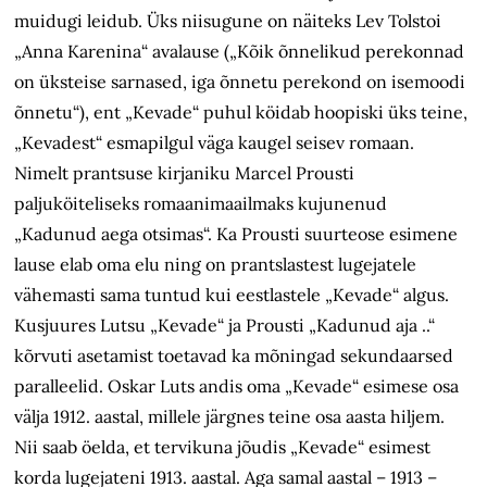
muidugi leidub. Üks niisugune on näiteks Lev Tolstoi
„Anna Karenina“ avalause („Kõik õnnelikud perekonnad
on üksteise sarnased, iga õnnetu perekond on isemoodi
õnnetu“), ent „Kevade“ puhul köidab hoopiski üks teine,
„Kevadest“ esmapilgul väga kaugel seisev romaan.
Nimelt prantsuse kirjaniku Marcel Prousti
paljuköiteliseks romaanimaailmaks kujunenud
„Kadunud aega otsimas“. Ka Prousti suurteose esimene
lause elab oma elu ning on prantslastest lugejatele
vähemasti sama tuntud kui eestlastele „Kevade“ algus.
Kusjuures Lutsu „Kevade“ ja Prousti „Kadunud aja ..“
kõrvuti asetamist toetavad ka mõningad sekundaarsed
paralleelid. Oskar Luts andis oma „Kevade“ esimese osa
välja 1912. aastal, millele järgnes teine osa aasta hiljem.
Nii saab öelda, et tervikuna jõudis „Kevade“ esimest
korda lugejateni 1913. aastal. Aga samal aastal – 1913 –