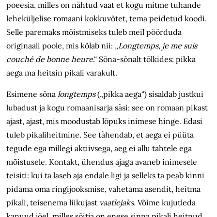
poeesia, milles on nähtud vaat et kogu mitme tuhande
leheküljelise romaani kokkuvõtet, tema peidetud koodi.
Selle paremaks mõistmiseks tuleb meil pöörduda
originaali poole, mis kõlab nii: „
Longtemps, je me suis
couché de bonne heure
.“ Sõna-sõnalt tõlkides: pikka
aega ma heitsin pikali varakult.
Esimene sõna
longtemps
(„pikka aega“) sisaldab justkui
lubadust ja kogu romaanisarja säsi: see on romaan pikast
ajast, ajast, mis moodustab lõpuks inimese hinge. Edasi
tuleb pikaliheitmine. See tähendab, et aega ei püüta
tegude ega millegi aktiivsega, aeg ei allu tahtele ega
mõistusele. Kontakt, ühendus ajaga avaneb inimesele
teisiti: kui ta laseb aja endale ligi ja selleks ta peab kinni
pidama oma ringijooksmise, vahetama asendit, heitma
pikali, teisenema liikujast
vaatlejaks.
Võime kujutleda
kanuud jõel, milles sõitja on enese sinna pikali heitnud