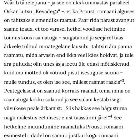
Väärib tähelepanu – ja see on üks kummastav paralleel
Oskar Lutsu „Kevadega“ –, et ka Prousti romaani alguses
on tähtsaks elemendiks raamat. Paar rida pärast avangut
saame teada, et too varasel hetkel voodisse heitmine
toimus koos raamatuga – suigatanud ja seejärel taas
ärkvele tulnud minategelane lausub: „tahtsin ära panna
raamatu, mida arvasin end ikka veel käes hoidvat, ja tule
ära puhuda; olin unes äsja loetu üle edasi mõtisklenud,
kuid mu mõtted oli võtnud pisut isesuguse suuna –
3
mulle tundus, et olen ise see, millest raamat rääkis“
.
Peategelasest on saanud korraks raamat, tema mina on
raamatuga kokku sulanud ja see sulam kestab isegi
viivukese peale ärkamist: „Siis hakkas see hägustuma
4
nagu mälestus eelmisest elust taassünni järel.“
See
hetkeline muundumine raamatuks Prousti romaani
esimestel ridadel on samuti justkui kogu romaani