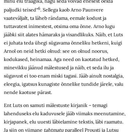
minu elu traagika, nagu seda võivad enesest öelda
6
paljudki teised“
. Sellega kaob Arno Paunvere
vaateväljalt, ta läheb rändama, eemale kodust ja
tuttavatest inimestest, otsima oma õnne. Arno lugu
jääbki siit alates hämaraks ja visandlikuks. Näib, et Luts
ei juhata teda ühegi sügavama õnneliku hetkeni, kuigi
Arnol on neid hetki olnud: see on olnud noorus,
kodukased, heinamaa. Aga need on kaotatud hetked,
minevikku jäänud mälestused ja näib, et seda ilu ja
sügavust ei too enam miski tagasi. Jääb ainult nostalgia,
eleegia, igatsus kunagiste õnnelike tundide järele, valu
nende kaotuse pärast.
Ent Luts on samuti mälestuste kirjanik – temagi
lahenduseks elu kaduvusele jääb viimaks meenutamine,
kirjapanek, elu uuesti läbielamine tekstis, läbi raamatu.
Ja siin on viimane
tahtmatu
paralleel Prousti ja Lutsu