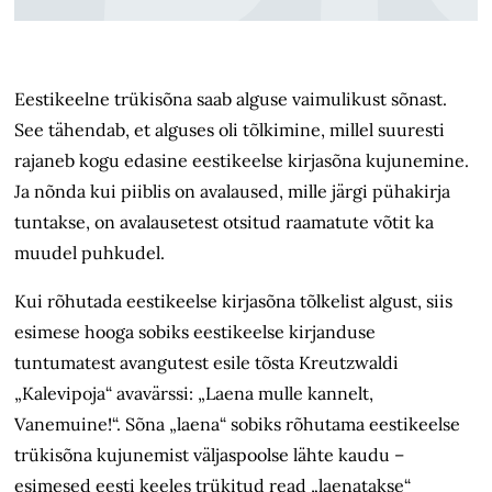
Eestikeelne trükisõna saab alguse vaimulikust sõnast.
See tähendab, et alguses oli tõlkimine, millel suuresti
rajaneb kogu edasine eestikeelse kirjasõna kujunemine.
Ja nõnda kui piiblis on avalaused, mille järgi pühakirja
tuntakse, on avalausetest otsitud raamatute võtit ka
muudel puhkudel.
Kui rõhutada eestikeelse kirjasõna tõlkelist algust, siis
esimese hooga sobiks eestikeelse kirjanduse
tuntumatest avangutest esile tõsta Kreutzwaldi
„Kalevipoja“ avavärssi: „Laena mulle kannelt,
Vanemuine!“. Sõna „laena“ sobiks rõhutama eestikeelse
trükisõna kujunemist väljaspoolse lähte kaudu –
esimesed eesti keeles trükitud read „laenatakse“