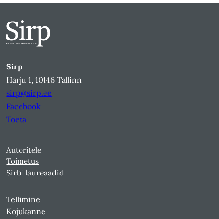
Sirp
Harju 1, 10146 Tallinn
sirp@sirp.ee
Facebook
Toeta
Autoritele
Toimetus
Sirbi laureaadid
Tellimine
Kojukanne