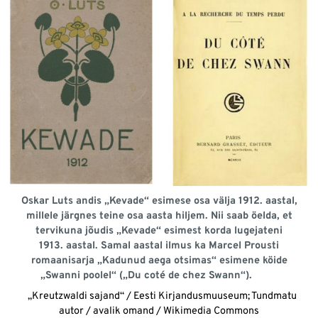
Oskar Luts andis „Kevade“ esimese osa välja 1912. aastal,
millele järgnes teine osa aasta hiljem. Nii saab öelda, et
tervikuna jõudis „Kevade“ esimest korda lugejateni
1913. aastal. Samal aastal ilmus ka Marcel Prousti
romaanisarja „Kadunud aega otsimas“ esimene köide
„Swanni poolel“ („Du coté de chez Swann“).
„Kreutzwaldi sajand“ / Eesti Kirjandusmuuseum; Tundmatu
autor / avalik omand / Wikimedia Commons