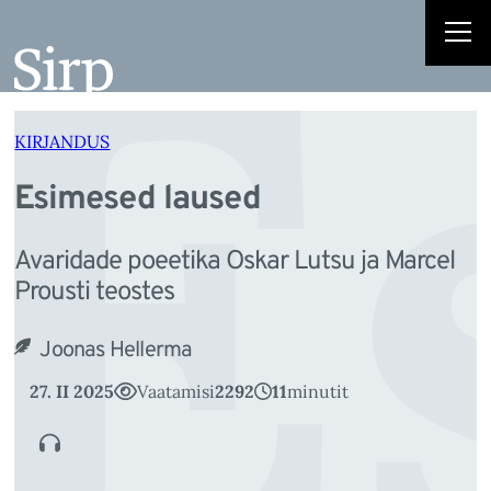
E
Liigu
sisu
juurde
KIRJANDUS
Esimesed laused
Avaridade poeetika Oskar Lutsu ja Marcel
Prousti teostes
Joonas Hellerma
27. II 2025
Vaatamisi
2292
11
minutit