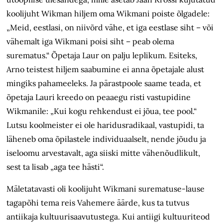
koolijuht Wikman hiljem oma Wikmani poiste õlgadele:
„Meid, eestlasi, on niivõrd vähe, et iga eestlase siht – või
vähemalt iga Wikmani poisi siht – peab olema
surematus.“ Õpetaja Laur on palju leplikum. Esiteks,
Arno teistest hiljem saabumine ei anna õpetajale alust
mingiks pahameeleks. Ja pärastpoole saame teada, et
õpetaja Lauri kreedo on peaaegu risti vastupidine
Wikmanile: „Kui kogu rehkendust ei jõua, tee pool.“
Lutsu koolmeister ei ole haridusradikaal, vastupidi, ta
läheneb oma õpilastele individuaalselt, nende jõudu ja
iseloomu arvestavalt, aga siiski mitte vähenõudlikult,
sest ta lisab „aga tee hästi“.
Mäletatavasti oli koolijuht Wikmani surematuse-lause
tagapõhi tema reis Vahemere äärde, kus ta tutvus
antiikaja kultuurisaavutustega. Kui antiigi kultuuriteod