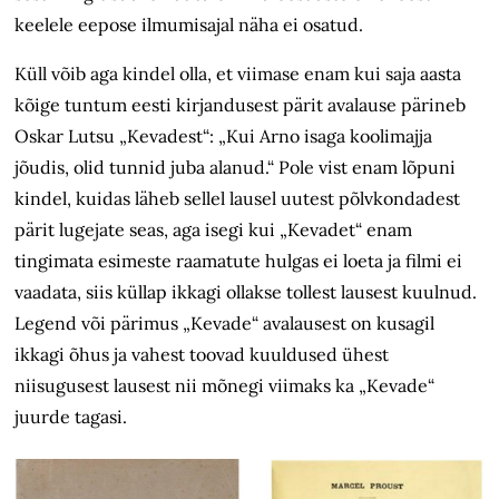
keelele eepose ilmumisajal näha ei osatud.
Küll võib aga kindel olla, et viimase enam kui saja aasta
kõige tuntum eesti kirjandusest pärit avalause pärineb
Oskar Lutsu „Kevadest“: „Kui Arno isaga koolimajja
jõudis, olid tunnid juba alanud.“ Pole vist enam lõpuni
kindel, kuidas läheb sellel lausel uutest põlvkondadest
pärit lugejate seas, aga isegi kui „Kevadet“ enam
tingimata esimeste raamatute hulgas ei loeta ja filmi ei
vaadata, siis küllap ikkagi ollakse tollest lausest kuulnud.
Legend või pärimus „Kevade“ avalausest on kusagil
ikkagi õhus ja vahest toovad kuuldused ühest
niisugusest lausest nii mõnegi viimaks ka „Kevade“
juurde tagasi.