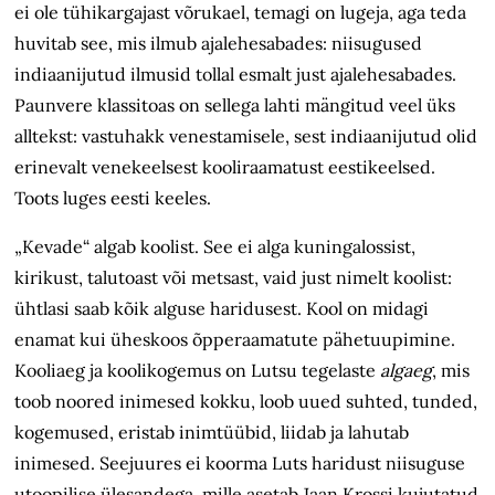
ei ole tühikargajast võrukael, temagi on lugeja, aga teda
huvitab see, mis ilmub ajalehe­sabades: niisugused
indiaanijutud ilmusid tollal esmalt just ajalehesabades.
Paunvere klassitoas on sellega lahti mängitud veel üks
alltekst: vastuhakk venestamisele, sest indiaanijutud olid
erinevalt venekeelsest kooliraamatust eestikeelsed.
Toots luges eesti keeles.
„Kevade“ algab koolist. See ei alga kuningalossist,
kirikust, talutoast või metsast, vaid just nimelt koolist:
ühtlasi saab kõik alguse haridusest. Kool on midagi
enamat kui üheskoos õpperaamatute pähetuupimine.
Kooliaeg ja koolikogemus on Lutsu tegelaste
algaeg
, mis
toob noored inimesed kokku, loob uued suhted, tunded,
kogemused, eristab inimtüübid, liidab ja lahutab
inimesed. Seejuures ei koorma Luts haridust niisuguse
utoopilise ülesandega, mille asetab Jaan Krossi kujutatud