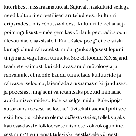
luterlikest missaraamatutest. Sujuvalt haakuksid sellega
need kultuuriteoreetilised arutelud eesti kultuuri
eripäradest, mis rõhutavad eesti kultuuri tõlkelisust ja
põimingulisust – mõelgem kas või laulupeo­traditsiooni
ülevõtmisele sakslastelt. Ent „Kalevipoeg“ ei ole siiski
kunagi olnud rahvatekst, mida igaüks algusest lõpuni
tingimata väga hästi tunneks. See oli loodud XIX sajandi
teaduste vaimust, kui oldi avastanud mütoloogia ja
rahvaluule, et nende kaudu tunnetada kultuuride ja
rahvaste iseloomu, laiendada arusaamasid kirjandusest
ja poeesiast ning seni vähetähtsaks peetud inimsuse
avaldumisvormidest. Pole ka selge, mida „Kalevipoja“
autor oma teosest ise lootis. Tüviteksti asemel pidi see
esiti hoopis rohkem olema
mälestustekst
,
tolleks ajaks
kättesaadavate folkloorsete riismete kokkukogumine,
sest mingit suuremat tulevikku eestlastele või eesti