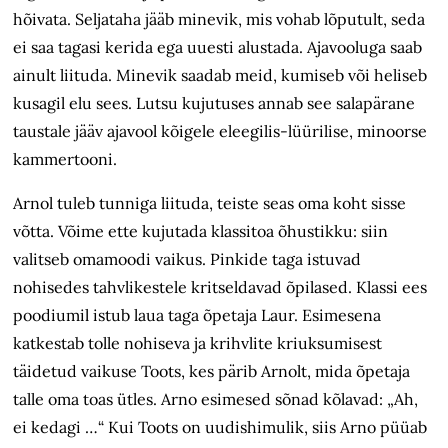
hõivata. Seljataha jääb minevik, mis vohab lõputult, seda
ei saa tagasi kerida ega uuesti alustada. Ajavooluga saab
ainult liituda. Minevik saadab meid, kumiseb või heliseb
kusagil elu sees. Lutsu kujutuses annab see salapärane
taustale jääv ajavool kõigele eleegilis-lüürilise, minoorse
kammertooni.
Arnol tuleb tunniga liituda, teiste seas oma koht sisse
võtta. Võime ette kujutada klassitoa õhustikku: siin
valitseb omamoodi vaikus. Pinkide taga istuvad
nohisedes tahvlikestele kritseldavad õpilased. Klassi ees
poodiumil istub laua taga õpetaja Laur. Esimesena
katkestab tolle nohiseva ja krihvlite kriuksumisest
täidetud vaikuse Toots, kes pärib Arnolt, mida õpetaja
talle oma toas ütles. Arno esimesed sõnad kõlavad: „Ah,
ei kedagi …“ Kui Toots on uudishimulik, siis Arno püüab