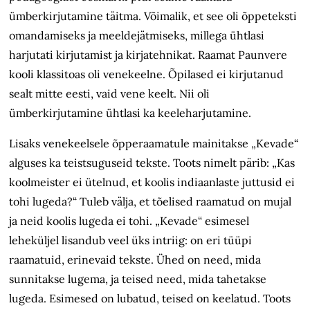
ümberkirjutamine täitma. Võimalik, et see oli õppeteksti
omandamiseks ja meeldejätmiseks, millega ühtlasi
harjutati kirjutamist ja kirjatehnikat. Raamat Paunvere
kooli klassitoas oli venekeelne. Õpilased ei kirjutanud
sealt mitte eesti, vaid vene keelt. Nii oli
ümberkirjutamine ühtlasi ka keeleharjutamine.
Lisaks venekeelsele õpperaamatule mainitakse „Kevade“
alguses ka teist­suguseid tekste. Toots nimelt pärib: „Kas
koolmeister ei ütelnud, et koolis indiaanlaste juttusid ei
tohi lugeda?“ Tuleb välja, et tõelised raamatud on mujal
ja neid koolis lugeda ei tohi. „Kevade“ esimesel
leheküljel lisandub veel üks intriig: on eri tüüpi
raamatuid, erinevaid tekste. Ühed on need, mida
sunnitakse lugema, ja teised need, mida tahetakse
lugeda. Esimesed on lubatud, teised on keelatud. Toots