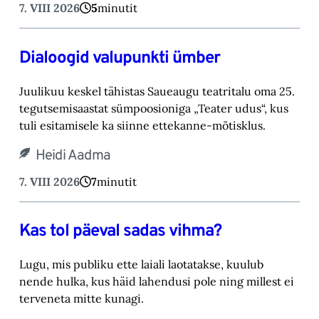
7. VIII 2026
5
minutit
Dialoogid valupunkti ümber
Juulikuu keskel tähistas Saueaugu teatritalu oma 25.
tegutsemisaastat sümpoosioniga „Teater ‎udus“, kus
tuli esitamisele ka siinne ettekanne-mõtisklus.‎
Heidi Aadma
7. VIII 2026
7
minutit
Kas tol päeval sadas vihma?
Lugu, mis publiku ette laiali laotatakse, kuulub
nende hulka, kus häid lahendusi pole ning millest ei
terveneta mitte kunagi.