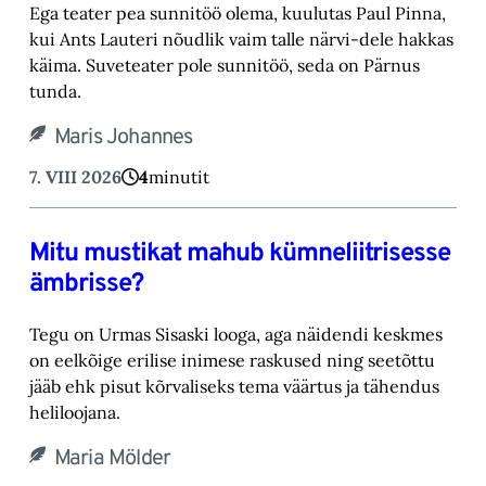
Ega teater pea sunnitöö olema, kuulutas Paul Pinna,
kui Ants Lauteri nõudlik vaim talle närvi-‎dele hakkas
käima. Suveteater pole sunnitöö, seda on Pärnus
tunda.‎
Maris Johannes
7. VIII 2026
4
minutit
Mitu mustikat mahub kümneliitrisesse
ämbrisse?
Tegu on Urmas Sisaski looga, aga näidendi keskmes
on eelkõige erilise inimese raskused ning ‎seetõttu
jääb ehk pisut kõrvaliseks tema väärtus ja tähendus
heliloojana.‎
Maria Mölder