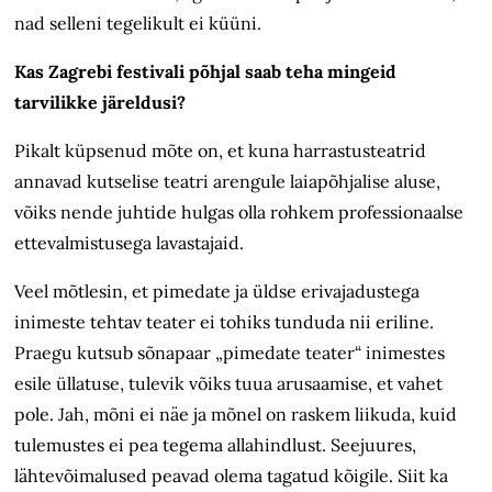
nad selleni tegelikult ei küüni.
Kas Zagrebi festivali põhjal saab teha mingeid
tarvilikke järeldusi?
Pikalt küpsenud mõte on, et kuna harrastusteatrid
annavad kutselise teatri arengule laiapõhjalise aluse,
võiks nende juhtide hulgas olla rohkem professionaalse
ettevalmistusega lavastajaid.
Veel mõtlesin, et pimedate ja üldse erivajadustega
inimeste tehtav teater ei tohiks tunduda nii eriline.
Praegu kutsub sõnapaar „pimedate teater“ inimestes
esile üllatuse, tulevik võiks tuua arusaamise, et vahet
pole. Jah, mõni ei näe ja mõnel on raskem liikuda, kuid
tulemustes ei pea tegema allahindlust. Seejuures,
lähtevõimalused peavad olema tagatud kõigile. Siit ka