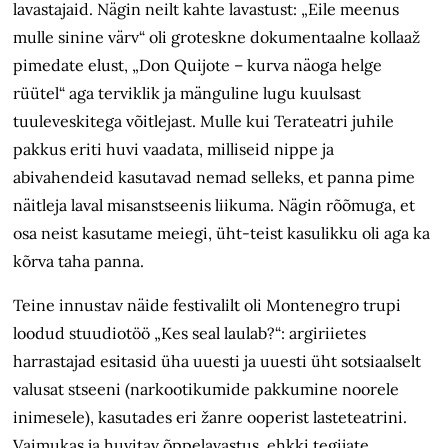
lavastajaid. Nägin neilt kahte lavastust: „Eile meenus
mulle sinine värv“ oli groteskne dokumentaalne kollaaž
pimedate elust, „Don Quijote – kurva näoga helge
rüütel“ aga terviklik ja mänguline lugu kuulsast
tuuleveskitega võitlejast. Mulle kui Terateatri juhile
pakkus eriti huvi vaadata, milliseid nippe ja
abivahendeid kasutavad nemad selleks, et panna pime
näitleja laval misanstseenis liikuma. Nägin rõõmuga, et
osa neist kasutame meiegi, üht-teist kasulikku oli aga ka
kõrva taha panna.
Teine innustav näide festivalilt oli Montenegro trupi
loodud stuudiotöö „Kes seal laulab?“: argiriietes
harrastajad esitasid üha uuesti ja uuesti üht sotsiaalselt
valusat stseeni (narkootikumide pakkumine noorele
inimesele), kasutades eri žanre ooperist lasteteatrini.
Vaimukas ja huvitav õppelavastus, ehkki tegijate