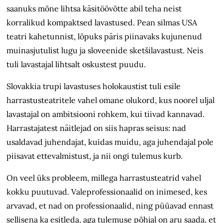
saanuks mõne lihtsa käsitöövõtte abil teha neist
korralikud kompaktsed lavastused. Pean silmas USA
teatri kahetunnist, lõpuks päris piinavaks kujunenud
muinasjutulist lugu ja sloveenide sketšilavastust. Neis
tuli lavastajal lihtsalt oskustest puudu.
Slovakkia trupi lavastuses holokaustist tuli esile
harrastusteatritele vahel omane olukord, kus noorel uljal
lavastajal on ambitsiooni rohkem, kui tiivad kannavad.
Harrastajatest näitlejad on siis hapras seisus: nad
usaldavad juhendajat, kuidas muidu, aga juhendajal pole
piisavat ettevalmistust, ja nii ongi tulemus kurb.
On veel üks probleem, millega harrastusteatrid vahel
kokku puutuvad. Valeprofessionaalid on inimesed, kes
arvavad, et nad on professionaalid, ning püüavad ennast
sellisena ka esitleda, aga tulemuse põhjal on aru saada, et