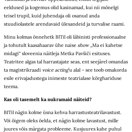
eeldused ja kogemus olid kasinamad, kui nii mõnelgi
teisel trupil, kuid juhendaja oli osanud anda
stuudiolastele arendavaid ülesandeid ja turvalise raami.
Minu kolmas õnnehetk BITil oli läbinisti professionaalne
ja tohutult kaasahaarav ühe naise
show
„Ma ei kahetse
midagi“ sloveenia näitleja Metka Pavšiči esituses.
Teatritee algas tal harrastajate seas, ent seejärel omandas
ta magistrikraadi
voice acting
’u alal – see toob omakorda
esile erivajadustega inimeste teatrialase kõrghariduse
teema.
Kas oli tasemelt ka nukramaid näiteid?
BITil nägin kolme üsna kehva harrastusteatrilavastust.
Või õigem oleks öelda, et nägin kolme lavastust, mille
juures võis märgata probleeme. Kusjuures kahe puhul