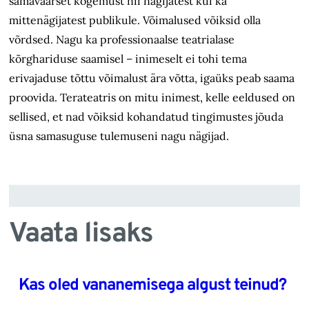
samaväärset kogemust nii nägijatest kui ka
mittenägijatest publikule. Võimalused võiksid olla
võrdsed. Nagu ka professionaalse teatrialase
kõrghariduse saamisel – inimeselt ei tohi tema
erivajaduse tõttu võimalust ära võtta, igaüks peab saama
proovida. Terateatris on mitu inimest, kelle eeldused on
sellised, et nad võiksid kohandatud tingimustes jõuda
üsna samasuguse tulemuseni nagu nägijad.
Vaata lisaks
Kas oled vananemisega algust teinud?