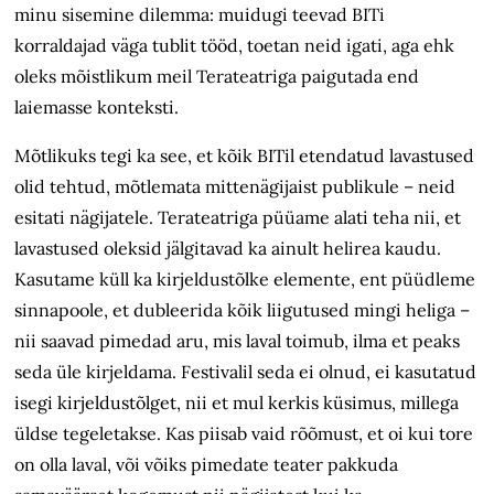
minu sisemine dilemma: muidugi teevad BITi
korraldajad väga tublit tööd, toetan neid igati, aga ehk
oleks mõistlikum meil Terateatriga paigutada end
laiemasse konteksti.
Mõtlikuks tegi ka see, et kõik BITil etendatud lavastused
olid tehtud, mõtlemata mittenägijaist publikule – neid
esitati nägijatele. Terateatriga püüame alati teha nii, et
lavastused oleksid jälgitavad ka ainult helirea kaudu.
Kasutame küll ka kirjeldustõlke elemente, ent püüdleme
sinnapoole, et dubleerida kõik liigutused mingi heliga –
nii saavad pimedad aru, mis laval toimub, ilma et peaks
seda üle kirjeldama. Festivalil seda ei olnud, ei kasutatud
isegi kirjeldustõlget, nii et mul kerkis küsimus, millega
üldse tegeletakse. Kas piisab vaid rõõmust, et oi kui tore
on olla laval, või võiks pimedate teater pakkuda