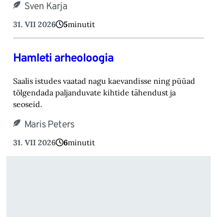
Sven Karja
31. VII 2026
5
minutit
Hamleti arheoloogia
Saalis istudes vaatad nagu kaevandisse ning püüad
tõlgendada paljanduvate kihtide tähendust ja
seoseid.
Maris Peters
31. VII 2026
6
minutit