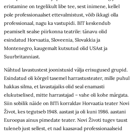
eristamine on tegelikult libe tee, sest inimene, kellel
pole professionaalset ettevalmistust, võib ikkagi olla
professionaal, nagu ka vastupidi. BIT keskendub
peamiselt sealse piirkonna teatrile: tänavu olid
esindatud Horvaatia, Sloveenia, Slovakkia ja
Montenegro, kaugemalt kutsutud olid USAst ja
Suurbritanniast.
Nähtud lavastustest joonistusid välja erisugused grupid.
Esindatud oli kõrgel tasemel harrastusteater, mille puhul
hakkas silma, et lavastajaiks olid seal enamasti
elukutselised, mitte harrastajad – vahe oli kohe märgata.
Siin sobilik näide on BITi korraldav Horvaatia teater Novi
Život, kes tegutseb 1948. aastast ja oli kuni 1986. aastani
Euroopas ainus pimedate teater. Novi Životi tugev taust
tuleneb just sellest, et nad kaasavad professionaalseid