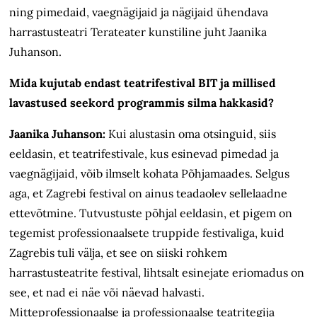
ning pimedaid, vaegnägijaid ja nägijaid ühendava
harrastusteatri Terateater kunstiline juht Jaanika
Juhanson.
Mida kujutab endast teatrifestival BIT ja millised
lavastused seekord programmis silma hakkasid?
Jaanika Juhanson:
Kui alustasin oma otsinguid, siis
eeldasin, et teatrifestivale, kus esinevad pimedad ja
vaegnägijaid, võib ilmselt kohata Põhjamaades. Selgus
aga, et Zagrebi festival on ainus teadaolev sellelaadne
ettevõtmine. Tutvustuste põhjal eeldasin, et pigem on
tegemist professionaalsete truppide festivaliga, kuid
Zagrebis tuli välja, et see on siiski rohkem
harrastusteatrite festival, lihtsalt esinejate eriomadus on
see, et nad ei näe või näevad halvasti.
Mitteprofessionaalse ja professionaalse teatritegija