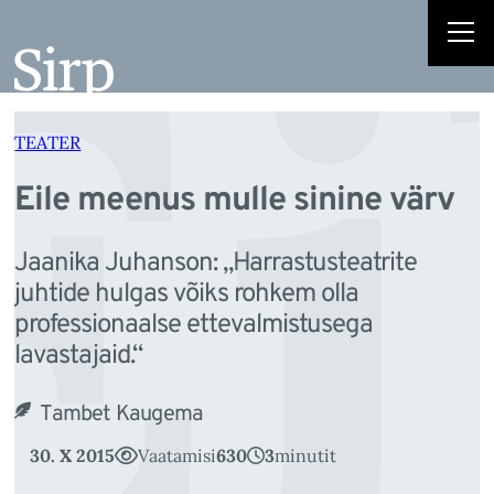
Ei
Liigu
sisu
juurde
TEATER
Eile meenus mulle sinine värv
Jaanika Juhanson: „Harrastusteatrite
juhtide hulgas võiks rohkem olla
professionaalse ettevalmistusega
lavastajaid.“
Tambet Kaugema
30. X 2015
Vaatamisi
630
3
minutit