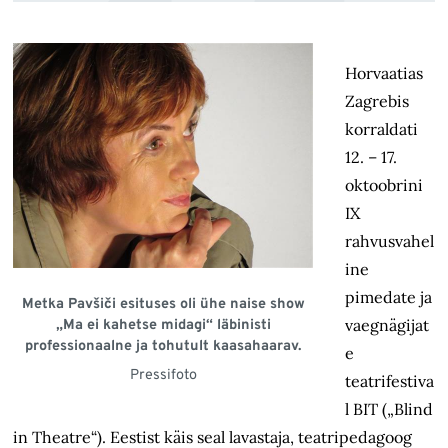
Horvaatias
Zagrebis
korraldati
12. – 17.
oktoobrini
IX
rahvusvahel
ine
pimedate ja
Metka Pavšiči esituses oli ühe naise show
vaegnägijat
„Ma ei kahetse midagi“ läbinisti
professionaalne ja tohutult kaasahaarav.
e
Pressifoto
teatrifestiva
l BIT („Blind
in Theatre“). Eestist käis seal lavastaja, teatripedagoog