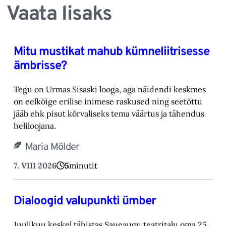
Vaata lisaks
Mitu mustikat mahub kümneliitrisesse
ämbrisse?
Tegu on Urmas Sisaski looga, aga näidendi keskmes
on eelkõige erilise inimese raskused ning ‎seetõttu
jääb ehk pisut kõrvaliseks tema väärtus ja tähendus
heliloojana.‎
Maria Mölder
7. VIII 2026
5
minutit
Dialoogid valupunkti ümber
Juulikuu keskel tähistas Saueaugu teatritalu oma 25.