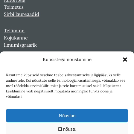
Autoritele
Toimetus
Sirbi laureaadid
Tellimine
Kojukanne
Ilmumisgraafik
Küpsistega nõustumine
Veebiarhiiv
Sirp pdf-failidena Digaris
Kasutame küpsiseid seadme teabe salvestamiseks ja ligipääsuks selle
Kultuurileht 1994-1997
andmetele. Kui nõustute selle tehnoloogia kasutamisega, võimaldab see
Reede 1989-1990
meil töödelda sirvimiskäitumist ja teie harjumusi sel saidil. Küpsistest
Sirp ja Vasar 1940-1989
keeldumine võib negatiivselt mõjutada mõningaid funktsioone ja
võimalusi.
Ligipääsetavus
Kasutustingimused
Nõustun
Teksti- ja andmekaeve
Ei nõustu