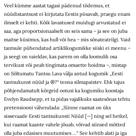
Veel kümme aastat tagasi pädenud tõdemus, et
nüüdistantsust ei kirjutata Eestis piisavalt, praegu enam
ilmselt ei kehti. Kõik lavastused muidugi arvustatud ei
saa, aga proportsionaalselt on seis sama – ja see on juba
maitse küsimus, kas hull või hea – mis sõnateatrilgi. Vaid
tantsule pühendatud artiklikogumikke siiski ei meenu –
ja seegi on vaieldav, kas parem on olla loomulik osa
tervikust või peab tingimata omaette hoidma –, mistap
on Sõltumatu Tantsu Lava välja antud kogumik „Eesti
tantsukunst nüüd ja ®?“ teona silmapaistev. Ehk tajus
põhjendamatult kõrgeid ootusi ka kogumiku koostaja
Evelyn Raudsepp, et ta pidas vajalikuks saatesõnas tehtu
pretensiooni vähendada: „Siinne raamat on üks
sissevaade Eesti tantsukunsti Nüüd [—] ning sel hetkel,
kui raamat kaante vahele jõuab, võivad siinsed mõtted
olla juba edasises muutumises …“ See kehtib alati ja iga