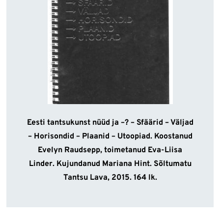
Eesti tantsukunst nüüd ja
–
?
–
Sfäärid
–
Väljad
–
Horisondid
–
Plaanid
–
Utoopiad. Koostanud
Evelyn Raudsepp, toimetanud Eva-Liisa
Linder. Kujundanud Mariana Hint. Sõltumatu
Tantsu Lava, 2015. 164 lk.