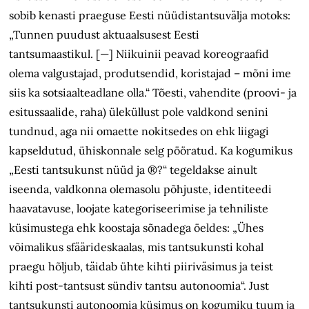
sobib kenasti praeguse Eesti nüüdistantsuvälja motoks:
„Tunnen puudust aktuaalsusest Eesti
tantsumaastikul. [—] Niikuinii peavad koreograafid
olema valgustajad, produtsendid, koristajad – mõni ime
siis ka sotsiaalteadlane olla.“ Tõesti, vahendite (proovi- ja
esitussaalide, raha) üleküllust pole valdkond senini
tundnud, aga nii omaette nokitsedes on ehk liigagi
kapseldutud, ühiskonnale selg pööratud. Ka kogumikus
„Eesti tantsukunst nüüd ja ®?“ tegeldakse ainult
iseenda, valdkonna olemasolu põhjuste, identiteedi
haavatavuse, loojate kategoriseerimise ja tehniliste
küsimustega ehk koostaja sõnadega öeldes: „Ühes
võimalikus sfäärideskaalas, mis tantsukunsti kohal
praegu hõljub, täidab ühte kihti piiriväsimus ja teist
kihti post-tantsust sündiv tantsu autonoomia“. Just
tantsukunsti autonoomia küsimus on kogumiku tuum ja