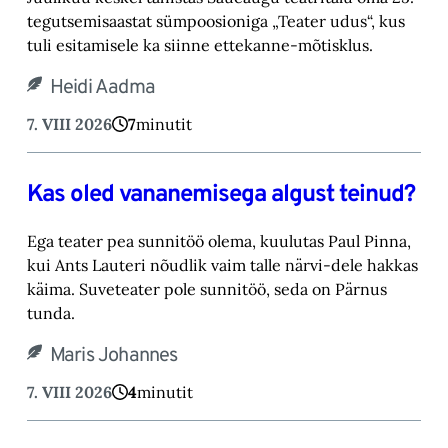
tegutsemisaastat sümpoosioniga „Teater ‎udus“, kus
tuli esitamisele ka siinne ettekanne-mõtisklus.‎
Heidi Aadma
7. VIII 2026
7
minutit
Kas oled vananemisega algust teinud?
Ega teater pea sunnitöö olema, kuulutas Paul Pinna,
kui Ants Lauteri nõudlik vaim talle närvi-‎dele hakkas
käima. Suveteater pole sunnitöö, seda on Pärnus
tunda.‎
Maris Johannes
7. VIII 2026
4
minutit