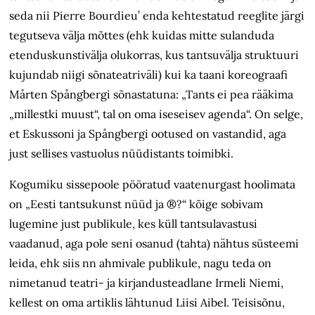
seda nii Pierre Bourdieu’ enda kehtestatud reeglite järgi
tegutseva välja mõttes (ehk kuidas mitte sulanduda
etenduskunstivälja olukorras, kus tantsuvälja struktuuri
kujundab niigi sõnateatriväli) kui ka taani koreograafi
Mårten Spångbergi sõnastatuna: „Tants ei pea rääkima
„millestki muust“, tal on oma iseseisev agenda“. On selge,
et Eskussoni ja Spångbergi ootused on vastandid, aga
just sellises vastuolus nüüdistants toimibki.
Kogumiku sissepoole pööratud vaatenurgast hoolimata
on „Eesti tantsukunst nüüd ja ®?“ kõige sobivam
lugemine just publikule, kes küll tantsulavastusi
vaadanud, aga pole seni osanud (tahta) nähtus süsteemi
leida, ehk siis nn ahmivale publikule, nagu teda on
nimetanud teatri- ja kirjandusteadlane Irmeli Niemi,
kellest on oma artiklis lähtunud Liisi Aibel. Teisisõnu,