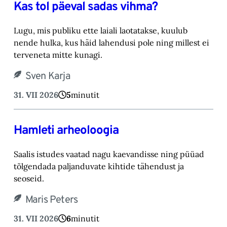
Kas tol päeval sadas vihma?
Lugu, mis publiku ette laiali laotatakse, kuulub
nende hulka, kus häid lahendusi pole ning millest ei
terveneta mitte kunagi.
Sven Karja
31. VII 2026
5
minutit
Hamleti arheoloogia
Saalis istudes vaatad nagu kaevandisse ning püüad
tõlgendada paljanduvate kihtide tähendust ja
seoseid.
Maris Peters
31. VII 2026
6
minutit