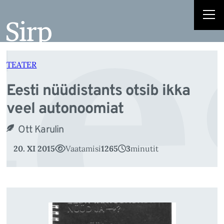
e
Liigu
sisu
juurde
TEATER
Eesti nüüdistants otsib ikka
veel autonoomiat
Ott Karulin
20. XI 2015
Vaatamisi
1265
3
minutit