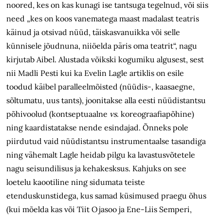
noored, kes on kas kunagi ise tantsuga tegelnud, või siis
need „kes on koos vanematega maast madalast teatris
käinud ja otsivad nüüd, täiskasvanuikka või selle
künnisele jõudnuna, niiöelda päris oma teatrit“, nagu
kirjutab Aibel. Alustada võikski kogumiku algusest, sest
nii Madli Pesti kui ka Evelin Lagle artiklis on esile
toodud käibel paralleelmõisted (nüüdis-, kaasaegne,
sõltumatu, uus tants), joonitakse alla eesti nüüdistantsu
põhivoolud (kontseptuaalne
vs
. koreograafiapõhine)
ning kaardistatakse nende esindajad. Õnneks pole
piirdutud vaid nüüdistantsu instrumentaalse tasandiga
ning vähemalt Lagle heidab pilgu ka lavastusvõtetele
nagu seisundilisus ja kehakesksus. Kahjuks on see
loetelu kaootiline ning sidumata teiste
etenduskunstidega, kus samad küsimused praegu õhus
(kui mõelda kas või Tiit Ojasoo ja Ene-Liis Semperi,