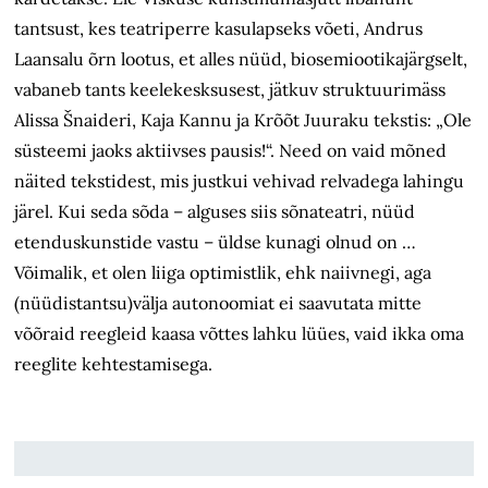
tantsust, kes teatriperre kasulapseks võeti, Andrus
Laansalu õrn lootus, et alles nüüd, biosemiootikajärgselt,
vabaneb tants keelekesksusest, jätkuv struktuurimäss
Alissa Šnaideri, Kaja Kannu ja Krõõt Juuraku tekstis: „Ole
süsteemi jaoks aktiivses pausis!“. Need on vaid mõned
näited tekstidest, mis justkui vehivad relvadega lahingu
järel. Kui seda sõda – alguses siis sõnateatri, nüüd
etenduskunstide vastu – üldse kunagi olnud on …
Võimalik, et olen liiga optimistlik, ehk naiivnegi, aga
(nüüdistantsu)välja autonoomiat ei saavutata mitte
võõraid reegleid kaasa võttes lahku lüües, vaid ikka oma
reeglite kehtestamisega.