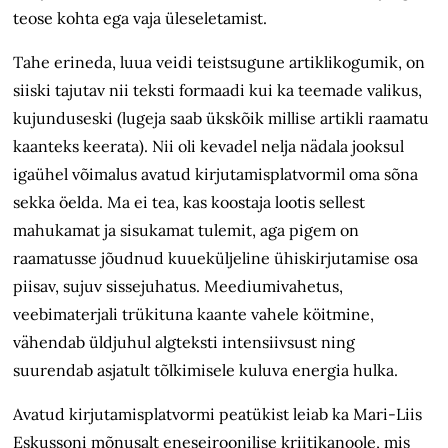
teose kohta ega vaja üleseletamist.
Tahe erineda, luua veidi teistsugune artiklikogumik, on
siiski tajutav nii teksti formaadi kui ka teemade valikus,
kujunduseski (lugeja saab ükskõik millise artikli raamatu
kaanteks keerata). Nii oli kevadel nelja nädala jooksul
igaühel võimalus avatud kirjutamisplatvormil oma sõna
sekka öelda. Ma ei tea, kas koostaja lootis sellest
mahukamat ja sisukamat tulemit, aga pigem on
raamatusse jõudnud kuueküljeline ühiskirjutamise osa
piisav, sujuv sissejuhatus. Meediumivahetus,
veebimaterjali trükituna kaante vahele köitmine,
vähendab üldjuhul algteksti intensiivsust ning
suurendab asjatult tõlkimisele kuluva energia hulka.
Avatud kirjutamisplatvormi peatükist leiab ka Mari-Liis
Eskussoni mõnusalt eneseiroonilise kriitikanoole, mis