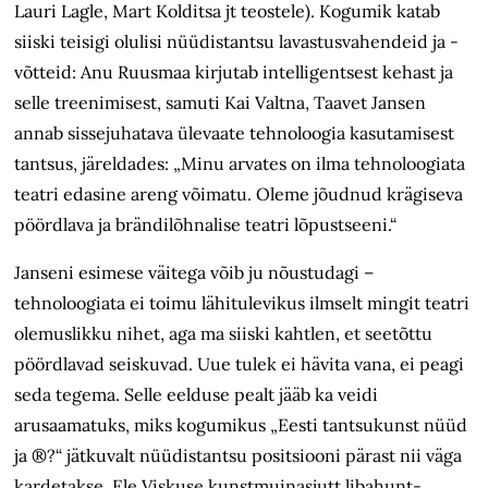
Lauri Lagle, Mart Kolditsa jt teostele). Kogumik katab
siiski teisigi olulisi nüüdistantsu lavastusvahendeid ja -
võtteid: Anu Ruusmaa kirjutab intelligentsest kehast ja
selle treenimisest, samuti Kai Valtna, Taavet Jansen
annab sissejuhatava ülevaate tehnoloogia kasutamisest
tantsus, järeldades: „Minu arvates on ilma tehnoloogiata
teatri edasine areng võimatu. Oleme jõudnud krägiseva
pöördlava ja brändilõhnalise teatri lõpustseeni.“
Janseni esimese väitega võib ju nõustudagi –
tehnoloogiata ei toimu lähitulevikus ilmselt mingit teatri
olemuslikku nihet, aga ma siiski kahtlen, et seetõttu
pöördlavad seiskuvad. Uue tulek ei hävita vana, ei peagi
seda tegema. Selle eelduse pealt jääb ka veidi
arusaamatuks, miks kogumikus „Eesti tantsukunst nüüd
ja ®?“ jätkuvalt nüüdistantsu positsiooni pärast nii väga
kardetakse. Ele Viskuse kunstmuinasjutt libahunt-