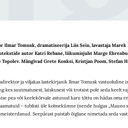
r Ilmar Tomusk, dramatiseerija Liis Sein, lavastaja Marek 
utekstide autor Katri Rebane, liikumisjuht Marge Ehrenbus
e Topolev. Mängivad Grete Konksi, Kristjan Poom, Stefan 
adirektor ja viljakas lastekirjanik Ilmar Tomusk vastuoluline
ng kes suutmatusest, laiskusest või trotsist pole seda keelt va
puise pea või keelekõrvale astunud karu tõttu on hädas oma e
 raamatuid – tublisti üle kolmekümne (nende hulgas „Mauno 
 meisterdanud. Seepärast paistab õiglane nimetada seda vast