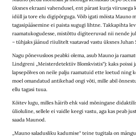
üksnes ekraani vahendusel, ent pärast kurja viiruseg
idüll ja tore elu digipõrguga. Võib igati mõista Mauno mu
tagasipääsemine ei paista sugugi lihtne. Takkapihta lev
raamatukogudesse, mistõttu digiteeruvad nii nende juh
– tühjaks jäänud riiulitelt vaatavad vastu üksnes Juhan
Nagu põnevusloos peabki olema, asub Mauno ja raamatu
Lindgreni „Meisterdetektiiv Blomkvistis“): kaks poissi 
lapsepõlves on neile palju raamatuid ette loetud ning ko
moel omandatud antikehad ongi võti, mille abil õnnestu
ellu tagasi tuua.
Köitev lugu, milles häirib ehk vaid mõningane didakti
ülioluline, sellele ei vaidle keegi vastu, aga kas peab j
saada Maunod.
„Mauno saladusliku kadumise“ teine tugitala on mänguli