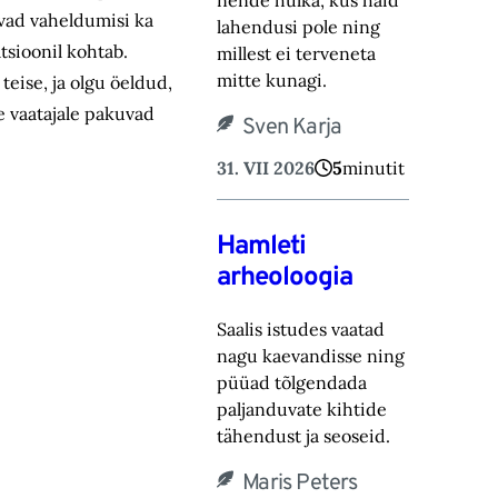
nende hulka, kus häid
avad vaheldumisi ka
lahendusi pole ning
tsioonil kohtab.
millest ei terveneta
mitte kunagi.
 teise, ja olgu öeldud,
e vaatajale pakuvad
Sven Karja
31. VII 2026
5
minutit
Hamleti
arheoloogia
Saalis istudes vaatad
nagu kaevandisse ning
püüad tõlgendada
paljanduvate kihtide
tähendust ja seoseid.
Maris Peters