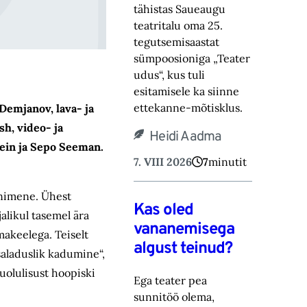
tähistas Saueaugu
teatritalu oma 25.
tegutsemisaastat
sümpoosioniga „Teater
‎udus“, kus tuli
esitamisele ka siinne
ettekanne-mõtisklus.‎
Demjanov, lava- ja
h, video- ja
Heidi Aadma
Hein ja Sepo Seeman.
7. VIII 2026
7
minutit
 inimene. Ühest
Kas oled
jalikul tasemel ära
vananemisega
makeelega. Teiselt
algust teinud?
saladuslik kadumine“,
uolulisust hoopiski
Ega teater pea
sunnitöö olema,