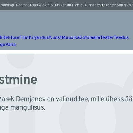
i
Loomingu Raamatukogu
Ajakiri Muusika
Müürileht
e-Kunst.ee
Sirp
Teater.Muusika.
hitektuur
Film
Kirjandus
Kunst
Muusika
Sotsiaalia
Teater
Teadus
ugu
Varia
stmine
arek Demjanov on valinud tee, mille üheks ää
a aga mängulisus.