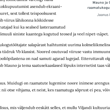
Mauno ja 
a kokkupuutumist asendub ekraani­
raamatukoguj
ret, sest tollest teispoolsusest
Jaanus 
ib viirus lähikonna kõikidesse
atajad kui ka sealsed lasteraamatud
 Smuuli siniste kaantega kogutud teosed ja veel nipet-näpet.
kogutöötajate salapärast haihtumist uurima kolmeliikmelin
ja tüdruk Vb klassist. Noored osutuvad viiruse vastu immuuns
oliõpilastena on nad samuti agarad lugejad. Etteruttavalt olgu
b Mauno ja tema saatusekaaslased lõpuks internetist taas välj
lisus. Muidugi on raamatute lugemine noore inimese arengus
ust nii otse vihjama, et neist, kes raamatuga sõprust ei pea, võ
sus, mis väljendub eeskätt selles, et mullu Viljandi kultuu