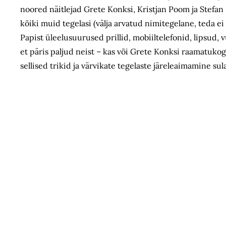
noored näitlejad Grete Konksi, Kristjan Poom ja Stefan
kõiki muid tegelasi (välja arvatud nimitegelane, teda e
Papist üleelu­suurused prillid, mobiiltelefonid, lipsud, v
et päris paljud neist – kas või Grete Konksi raamatukog
sellised trikid ja värvikate tegelaste järeleaimamine sula