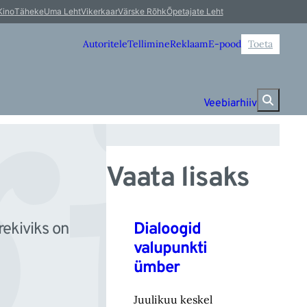
gi
Kino
Täheke
Uma Leht
Vikerkaar
Värske Rõhk
Õpetajate Leht
Autoritele
Tellimine
Reklaam
E-pood
Toeta
Veebiarhiiv
Vaata lisaks
Dialoogid
rekiviks on
valupunkti
ümber
Juulikuu keskel