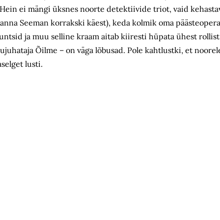
 Hein ei mängi üksnes noorte detektiivide triot, vaid kehast
i anna Seeman korrakski käest), keda kolmik oma pääste­opera
untsid ja muu selline kraam aitab kiiresti hüpata ühest rollist
ujuhataja Õilme – on väga lõbusad. Pole kahtlustki, et noorel
selget lusti.