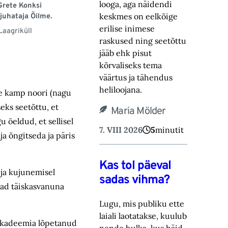
looga, aga näidendi
Grete Konksi
keskmes on eelkõige
uhataja Õilme.
erilise inimese
Laagriküll
raskused ning ‎seetõttu
jääb ehk pisut
kõrvaliseks tema
väärtus ja tähendus
heliloojana.‎
e kamp noori (nagu
eks seetõttu, et
Maria Mölder
 öeldud, et sellisel
7. VIII 2026
5
minutit
a õngitseda ja päris
Kas tol päeval
 ja kujunemisel
sadas vihma?
ivad täiskasvanuna
Lugu, mis publiku ette
laiali laotatakse, kuulub
riakadeemia lõpetanud