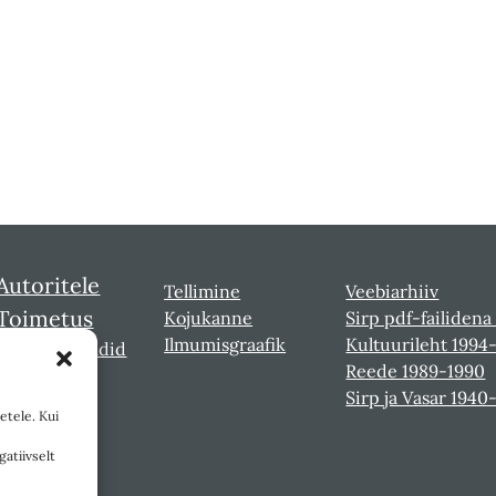
Autoritele
Tellimine
Veebiarhiiv
Toimetus
Kojukanne
Sirp pdf-failidena
Ilmumisgraafik
Kultuurileht 1994
Sirbi laureaadid
Reede 1989-1990
Sirp ja Vasar 1940
etele. Kui
gatiivselt