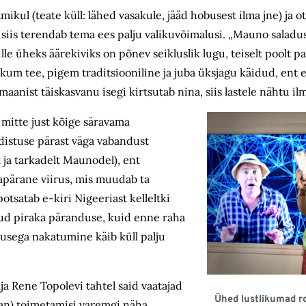
tmikul (teate küll: lähed vasakule, jääd hobusest ilma jne) ja 
 siis terendab tema ees palju valikuvõimalusi. „Mauno saladu
le üheks äärekiviks on põnev seikluslik lugu, teiselt poolt pa
kum tee, pigem traditsiooniline ja juba üksjagu käidud, ent 
anist täiskasvanu isegi kirtsutab nina, siis lastele nähtu il
mitte just kõige säravama
üldistuse pärast väga vabandust
t ja tarkadelt Maunodel), ent
apärane viirus, mis muudab ta
otsatab e-kiri Nigeeriast kelleltki
nud piraka päranduse, kuid enne raha
irusega nakatumine käib küll palju
a Rene Topolevi tahtel said vaatajad
Ühed lustlikumad r
n) toimetamisi varemgi näha