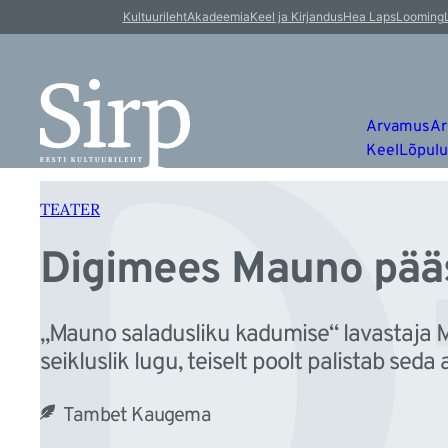
D
Liigu
Kultuurileht
Akadeemia
Keel ja Kirjandus
Hea Laps
Looming
sisu
juurde
Arvamus
Ar
Keel
Lõpul
TEATER
Digimees Mauno pää
„Mauno saladusliku kadumise“ lavastaja M
seikluslik lugu, teiselt poolt palistab sed
Tambet Kaugema