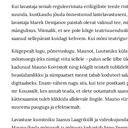
Kui lavastaja seisab reguleerimata eriliigiliste teede ris
suunda, kustkaudu jõuda õnnestunud laste­lavastuseni,
lavastaja Marek Demjanov paistab olevat valinud tee, mil
mängulisus. Võimalik, et see pole kõige teatriuuendusli
saanud sellepärast kuidagi kehvem. Kui mõni teatrigurma
Kõigepealt lugu, põnevuslugu. Maunot, Luutsniku küla 
mõistusega (eks nimigi viita sellele – palun selle ülbe 
kadunud Mauno Koivistolt ning kõigilt teistelt tublidel
heasüdamlikku ja sümpaatset meest tabab koduteel sal
digitaalseks. Enam-vähem nagu siis, kui teie postkasti p
mr Kouassilt, kes annab teada, et olete ootamatult saa
kättesaamist tuleb klikkida allolevale lingile. Mauno vi
suurema pauguga ja efektsemalt.
Lavastuse kunstniku Jaanus Laagrikülli ja videokujundaj
Mauno (keda mõnusalt ja mõnuga kehastab Sepo Seema