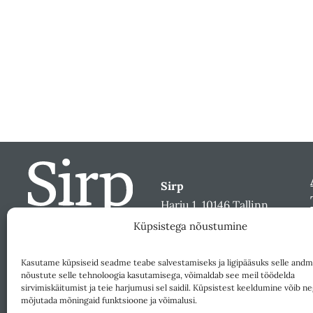
Sirp
Harju 1, 10146 Tallinn
sirp@sirp.ee
Küpsistega nõustumine
Facebook
Toeta
Kasutame küpsiseid seadme teabe salvestamiseks ja ligipääsuks selle andm
nõustute selle tehnoloogia kasutamisega, võimaldab see meil töödelda
sirvimiskäitumist ja teie harjumusi sel saidil. Küpsistest keeldumine võib ne
mõjutada mõningaid funktsioone ja võimalusi.