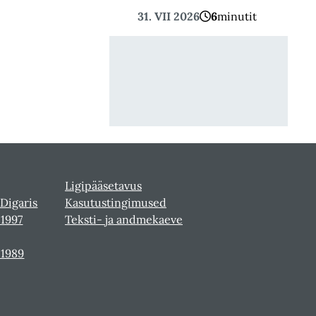
31. VII 2026
6
minutit
Ligipääsetavus
 Digaris
Kasutustingimused
-1997
Teksti- ja andmekaeve
-1989