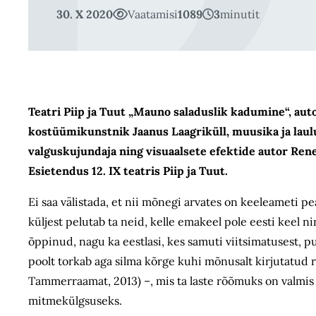
30. X 2020
Vaatamisi
1089
3
minutit
Teatri Piip ja Tuut „Mauno saladuslik kadumine“, auto
kostüümikunstnik Jaanus Laagriküll, muusika ja laul
valguskujundaja ning visuaalsete efektide autor Ren
Esietendus 12. IX teatris Piip ja Tuut.
Ei saa välistada, et nii mõnegi arvates on keeleameti pe
küljest pelutab ta neid, kelle emakeel pole eesti keel ni
õppinud, nagu ka eestlasi, kes samuti viitsimatusest, 
poolt torkab aga silma kõrge kuhi mõnusalt kirjutatud
Tammerraamat, 2013) –, mis ta laste rõõmuks on valmis
mitmekülgsuseks.