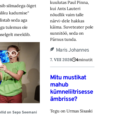
kuulutas Paul Pinna,
otsib silmadega õiget
kui Ants Lauteri
sliku kadumise“
nõudlik vaim talle
listab seda aga
närvi-‎dele hakkas
käima. Suveteater pole
ega tulemus ole
sunnitöö, seda on
mselgelt meeldib.
Pärnus tunda.‎
Maris Johannes
7. VIII 2026
4
minutit
Mitu mustikat
mahub
kümneliitrisesse
ämbrisse?
Tegu on Urmas Sisaski
ollid on Sepo Seemani