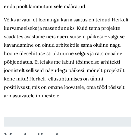
enda poolt lammutamisele määratud.
Võiks arvata, et loomingu karm saatus on teinud Herkeli
kurvameelseks ja masendunuks. Kuid tema projekte
vaadates avastame neis naerusuiseid päikesi – valguse
kavandamine on olnud arhitektile sama oluline nagu
hoone ülesehituse struktuurne selgus ja ratsionaalne
põhjendatus. Ei leiaks me läbini tõsimeelse arhitekti
joonistelt selliseid nägudega päikesi, mõnelt projektilt
kohe mitu! Herkeli ellusuhtumises on tänini
positiivsust, mis on omane loovatele, oma tööd tõsiselt
armastavatele inimestele.