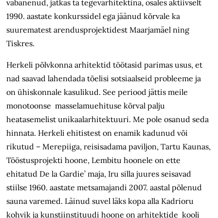
vabanenud, jätkas ta tegevarhitektina, osales aktiivselt
1990. aastate konkurssidel ega jäänud kõrvale ka
suurematest arendusprojektidest Maarjamäel ning
Tiskres.
Herkeli põlvkonna arhitektid töötasid parimas usus, et
nad saavad lahendada tõelisi sotsiaalseid probleeme ja
on ühiskonnale kasulikud. See periood jättis meile
monotoonse masselamuehituse kõrval palju
heatasemelist unikaalarhitektuuri. Me pole osanud seda
hinnata. Herkeli ehitistest on enamik kadunud või
rikutud – Merepiiga, reisisadama paviljon, Tartu Kaunas,
Tööstusprojekti hoone, Lembitu hoonele on ette
ehitatud De la Gardie’ maja, Iru silla juures seisavad
stiilse 1960. aastate metsamajandi 2007. aastal põlenud
sauna varemed. Läinud suvel läks kopa alla Kadrioru
kohvik ja kunstiinstituudi hoone on arhitektide kooli