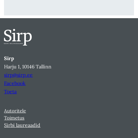
Sirp
Harju 1, 10146 Tallinn
sirp@sirp.ee
Facebook
Toeta
Autoritele
Toimetus
Sirbi laureaadid