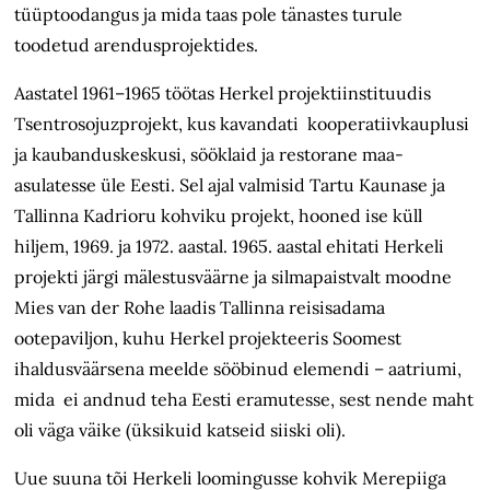
tüüptoodangus ja mida taas pole tänastes turule
toodetud arendusprojektides.
Aastatel 1961–1965 töötas Herkel projektiinstituudis
Tsentrosojuzprojekt, kus kavandati kooperatiivkauplusi
ja kaubanduskeskusi, sööklaid ja restorane maa-
asulatesse üle Eesti. Sel ajal valmisid Tartu Kaunase ja
Tallinna Kadrioru kohviku projekt, hooned ise küll
hiljem, 1969. ja 1972. aastal. 1965. aastal ehitati Herkeli
projekti järgi mälestusväärne ja silmapaistvalt moodne
Mies van der Rohe laadis Tallinna reisisadama
ootepaviljon, kuhu Herkel projekteeris Soomest
ihaldusväärsena meelde sööbinud elemendi – aatriumi,
mida ei andnud teha Eesti eramutesse, sest nende maht
oli väga väike (üksikuid katseid siiski oli).
Uue suuna tõi Herkeli loomingusse kohvik Merepiiga