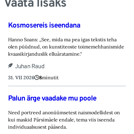
Vaata lisaks
Kosmosereis iseendana
Hanno Soans: „See, mida ma pea igas tekstis teha
olen püüdnud, on kunstiteoste toimemehhanismide
kvaasikirjanduslik elluäratamine.“
Juhan Raud
31. VII 2026
8
minutit
Palun ärge vaadake mu poole
Need portreed anonüümsetest naismodellidest on
kui maskid Pärsimäele endale, tema viis iseenda
individuaalsusest pääseda.