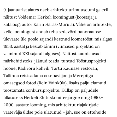
9. jaanuarist alates näeb arhitektuurimuuseumi galeriil
näitust Voldemar Herkeli loomingust (koostaja ja
kataloogi autor Karin Hallas-Murula). Vähe on arhitekte,
kelle loomingust annab teha sedavõrd panoraamse
ülevaate üle poole sajandi kestnud loometööst, mis algas
1953. aastal ja kestab tänini (viimased projektid on
valminud XXI sajandi alguses). Näitust kaunistavad
märkehitisteks jäänud teada-tuntud Tööstusprojekti
hoone, Kadrioru kohvik, Tartu Kaunase restoran,
Tallinna reisisadama ootepaviljon ja Merepiiga
omaaegsed fotod (Rein Vainküla), lisaks palju elamuid,
teostamata konkursiprojekte. Küllap on paljudele
üllatuseks Herkeli Ehituskomiteejärgne ning 1990.–
2000. aastate looming, mis arhitektuuriajakirjade
vaatevälja üldse pole ulatunud – jah, see on etteheide