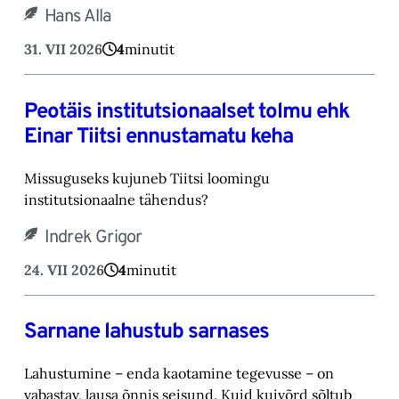
Hans Alla
31. VII 2026
4
minutit
Peotäis institutsionaalset tolmu ehk
Einar Tiitsi ennustamatu keha
Missuguseks kujuneb Tiitsi loomingu
institutsionaalne tähendus?
Indrek Grigor
24. VII 2026
4
minutit
Sarnane lahustub sarnases
Lahustumine – enda kaotamine tegevusse – on
vabastav, lausa õnnis seisund. Kuid kuivõrd sõltub