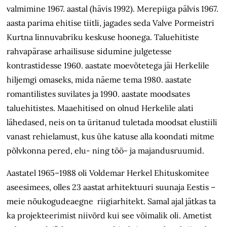
valmimine 1967. aastal (hävis 1992). Merepiiga pälvis 1967.
aasta parima ehitise tiitli, jagades seda Valve Pormeistri
Kurtna linnuvabriku keskuse hoonega. Taluehitiste
rahvapärase arhailisuse sidumine julgetesse
kontrastidesse 1960. aastate moevõtetega jäi Herkelile
hiljemgi omaseks, mida näeme tema 1980. aastate
romantilistes suvilates ja 1990. aastate moodsates
taluehitistes. Maaehitised on olnud Herkelile alati
lähedased, neis on ta üritanud tuletada moodsat elustiili
vanast rehielamust, kus ühe katuse alla koondati mitme
põlvkonna pered, elu- ning töö- ja majandusruumid.
Aastatel 1965–1988 oli Voldemar Herkel Ehituskomitee
aseesimees, olles 23 aastat arhitektuuri suunaja Eestis –
meie nõukogudeaegne riigiarhitekt. Samal ajal jätkas ta
ka projekteerimist niivõrd kui see võimalik oli. Ametist