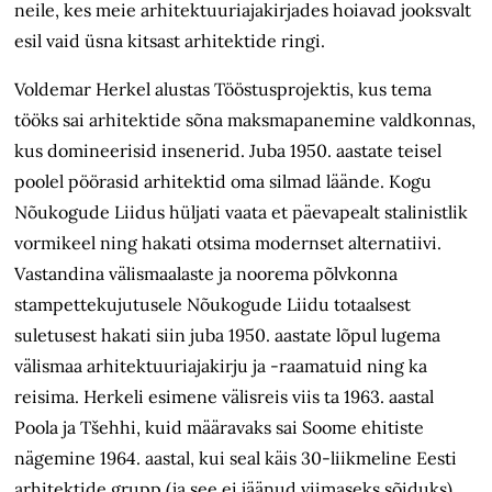
neile, kes meie arhitektuuriajakirjades hoiavad jooksvalt
esil vaid üsna kitsast arhitektide ringi.
Voldemar Herkel alustas Tööstusprojektis, kus tema
tööks sai arhitektide sõna maksmapanemine valdkonnas,
kus domineerisid insenerid. Juba 1950. aastate teisel
poolel pöörasid arhitektid oma silmad läände. Kogu
Nõukogude Liidus hüljati vaata et päevapealt stalinistlik
vormikeel ning hakati otsima modernset alternatiivi.
Vastandina välismaalaste ja noorema põlvkonna
stampettekujutusele Nõukogude Liidu totaalsest
suletusest hakati siin juba 1950. aastate lõpul lugema
välismaa arhitektuuriajakirju ja -raamatuid ning ka
reisima. Herkeli esimene välisreis viis ta 1963. aastal
Poola ja Tšehhi, kuid määravaks sai Soome ehitiste
nägemine 1964. aastal, kui seal käis 30-liikmeline Eesti
arhitektide grupp (ja see ei jäänud viimaseks sõiduks).