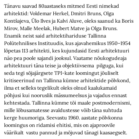
Tänavu saavad 80aastaseks mitmed Eesti nimekad
arhitektid: Voldemar Herkel, Dmitri Bruns, Olga
Kontšajeva, Ülo Ilves ja Kalvi Aluve, oleks saanud ka Boris
Mirov, Malle Meelak, Hubert Matve ja Olga Bruns.
Enamik neist said arhitektihariduse Tallinna
Polütehnilises Instituudis, kus ajavahemikus 1950–1954
lõpetas 113 arhitekti, kes kujundasid Eesti arhitektuuri
näo pea poole sajandi jooksul. Vaatame nõukogudeaja
arhitektuuri täna teise ja objektiivsema pilguga, kui
seda tegi sõjajärgsete TPI-kate loomingut jõuliselt
kritiseerinud nn Tallinna kümne arhitektide põlvkond,
ilma et selleks tegelikult oleks olnud kaalukamaid
põhjusi kui nooruslik mässumeelsus ja vajadus ennast
kehtestada. Tallinna kümme tõi maale postmodernismi,
mille lõbusamatesse avaldustesse võib täna suhtuda
kerge huumoriga. Seevastu 1960. aastate põlvkonna
loomingus on ridamisi ehitisi, mis on ajaproovile
väärikalt vastu pannud ja mõjuvad tänagi kaasaegselt.