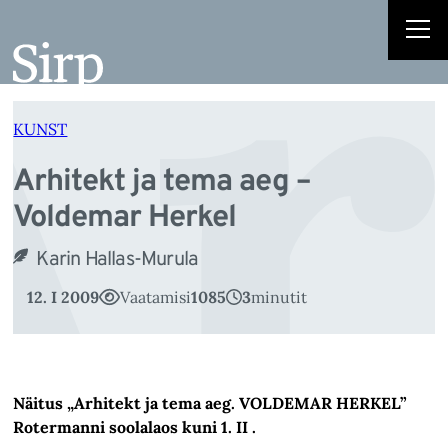
Ar
Liigu
sisu
juurde
KUNST
Arhitekt ja tema aeg –
Voldemar Herkel
Karin Hallas-Murula
12. I 2009
Vaatamisi
1085
3
minutit
Näitus „Arhitekt ja tema aeg. VOLDEMAR HERKEL”
Rotermanni soolalaos kuni 1. II .