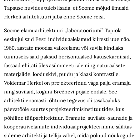
Täpsuse huvides tuleb lisada, et Soome mõjud ilmusid
Herkeli arhitektuuri juba enne Soome reisi.
Soome elamuarhitektuuri „laboratooriumi” Tapiola
eeskujul said Eesti individuaalelamud kiiresti uue näo.
1960. aastate moodsa väikeelamu või suvila kindlaks
tunnuseks said paksud horisontaalsed katusekarniisid,
fassaad ehitati üles asümmeetriale ning naturaalsete
materjalide, looduskivi, puidu ja klaasi kontrastile.
Voldemar Herkel on projekteerinud väga palju eramaju
ning suvilaid, koguni Brežnevi pojale endale. See
arhitekti enamasti õhtune tegevus oli tasakaaluks
päevatööle suurtes projekteerimisinstituutides, kus
põhiline tüüparhitektuur. Eramute, suvilate-saunade ja
kooperatiivelamute individuaalprojekteerimine säilitas
sideme arhitekti ja tellija vahel, mida polnud nõukogude