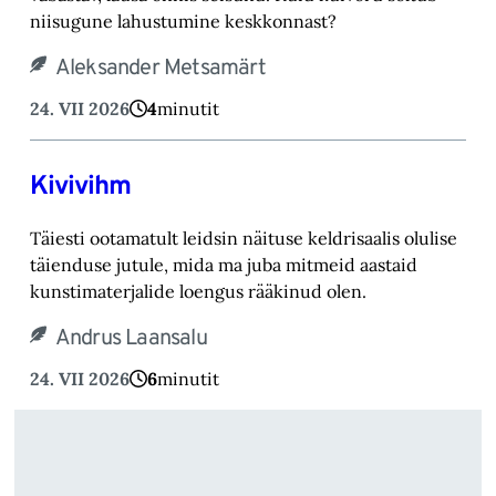
niisugune lahustumine keskkonnast?
Aleksander Metsamärt
24. VII 2026
4
minutit
Kivivihm
Täiesti ootamatult leidsin näituse keldrisaalis olulise
täienduse jutule, mida ma juba mitmeid aastaid
kunstimaterjalide loengus rääkinud olen.
Andrus Laansalu
24. VII 2026
6
minutit