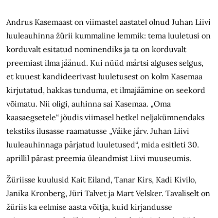
Andrus Kasemaast on viimastel aastatel olnud Juhan Liivi
luuleauhinna žürii kummaline lemmik: tema luuletusi on
korduvalt esitatud nominendiks ja ta on korduvalt
preemiast ilma jäänud. Kui nüüd märtsi alguses selgus,
et kuuest kandideerivast luuletusest on kolm Kasemaa
kirjutatud, hakkas tunduma, et ilmajäämine on seekord
võimatu. Nii oligi, auhinna sai Kasemaa. „Oma
kaasaegsetele“ jõudis viimasel hetkel neljakümnendaks
tekstiks ilusasse raamatusse „Väike järv. Juhan Liivi
luuleauhinnaga pärjatud luuletused“, mida esitleti 30.
aprillil pärast preemia üleandmist Liivi muuseumis.
Žüriisse kuulusid Kait Eiland, Tanar Kirs, Kadi Kivilo,
Janika Kronberg, Jüri Talvet ja Mart Velsker. Tavaliselt on
žüriis ka eelmise aasta võitja, kuid kirjandusse