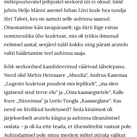
mittepuutuvatel põhjustel seekord nii ei olnud: tööd
juhtis Heljo Männi asemel Juhan Liivi luule hea tundja
Jüri Talvet, kes on samuti selle auhinna saanud.
Otsustamine käis tavapäraselt: iga žürii liige esitas
nominendiks ühe luuletuse, mis oli trükis ilmunud
eelmisel aastal, seejärel tuldi kokku ning pärast arutelu
valiti hääletamise teel auhinna saaja.
Kõik seekordsed kandideerinud väärivad tähelepanu.
Need olid Mehis Heinsaare „Abuulia“, Andrus Kasemaa
„Lugesin luuletust puudest mis leplikult“, „ma olen
igatsend sind terve elu“ ja „Oma kaasaegsetele“, Kalle
Kure „Sünnimaa“ ja Leelo Tungla „Kaasaeglane“. Kas
need on liivilikud luuletused? Seda küsimust oli
järjekordselt arutelu käigus ja auhinna üleandmisel
oodata – ja oli ka ette teada, et ühemõttelist vastust pole.
Auhindamisel pole minu meelest mõtet piirata valikut