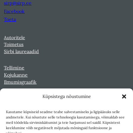
sirp@sirp.ee
Facebook
Toeta
Autoritele
Toimetus
Sirbi laureaadid
Tellimine
Kojukanne
Ilmumisgraafik
Küpsistega nõustumine
Veebiarhiiv
Sirp pdf-failidena Digaris
Kasutame küpsiseid seadme teabe salvestamiseks ja ligipääsuks selle
Kultuurileht 1994-1997
andmetele. Kui nõustute selle tehnoloogia kasutamisega, võimaldab see
Reede 1989-1990
meil töödelda sirvimiskäitumist ja teie harjumusi sel saidil. Küpsistest
Sirp ja Vasar 1940-1989
keeldumine võib negatiivselt mõjutada mõningaid funktsioone ja