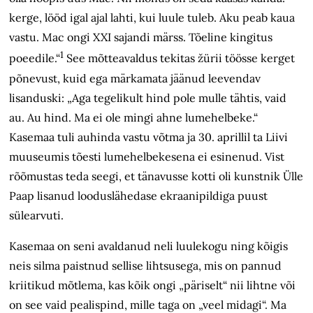
kerge, lööd igal ajal lahti, kui luule tuleb. Aku peab kaua
vastu. Mac ongi XXI sajandi märss. Tõeline kingitus
1
poeedile.“
See mõtteavaldus tekitas žürii töösse kerget
põnevust, kuid ega märkamata jäänud leevendav
lisanduski: „Aga tegelikult hind pole mulle tähtis, vaid
au. Au hind. Ma ei ole mingi ahne lumehelbeke.“
Kasemaa tuli auhinda vastu võtma ja 30. aprillil ta Liivi
muuseumis tõesti lumehelbekesena ei esinenud. Vist
rõõmustas teda seegi, et tänavusse kotti oli kunstnik Ülle
Paap lisanud looduslähedase ekraanipildiga puust
sülearvuti.
Kasemaa on seni avaldanud neli luulekogu ning kõigis
neis silma paistnud sellise lihtsusega, mis on pannud
kriitikud mõtlema, kas kõik ongi „päriselt“ nii lihtne või
on see vaid pealispind, mille taga on „veel midagi“. Ma