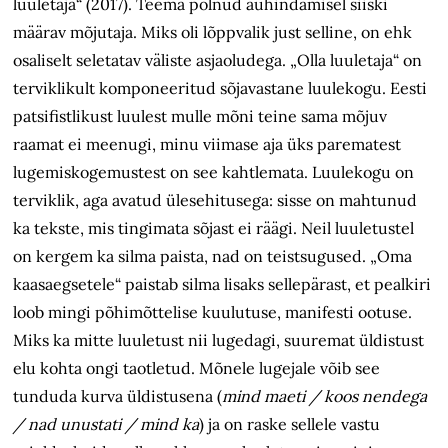
luuletaja“ (2017). Teema polnud auhindamisel siiski
määrav mõjutaja. Miks oli lõppvalik just selline, on ehk
osaliselt seletatav väliste asjaoludega. „Olla luuletaja“ on
terviklikult komponeeritud sõjavastane luulekogu. Eesti
patsifistlikust luulest mulle mõni teine sama mõjuv
raamat ei meenugi, minu viimase aja üks parematest
lugemiskogemustest on see kahtlemata. Luulekogu on
terviklik, aga avatud ülesehitusega: sisse on mahtunud
ka tekste, mis tingimata sõjast ei räägi. Neil luuletustel
on kergem ka silma paista, nad on teistsugused. „Oma
kaasaegsetele“ paistab silma lisaks sellepärast, et pealkiri
loob mingi põhimõttelise kuulutuse, manifesti ootuse.
Miks ka mitte luuletust nii lugedagi, suuremat üldistust
elu kohta ongi taotletud. Mõnele lugejale võib see
tunduda kurva üldistusena (
mind maeti / koos nendega
/ nad unustati / mind ka
) ja on raske sellele vastu