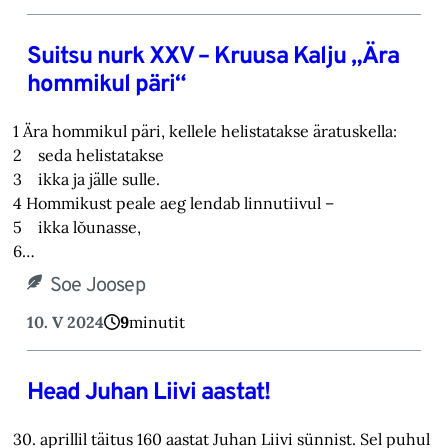
Suitsu nurk XXV – Kruusa Kalju „Ära
hommikul päri“
1 Ära hommikul päri, kellele helistatakse äratuskella:
2 seda helistatakse
3 ikka ja jälle sulle.
4 Hommikust peale aeg lendab linnutiivul –
5 ikka lŏunasse,
6…
Soe Joosep
10. V 2024
9
minutit
Head Juhan Liivi aastat!
30. aprillil täitus 160 aastat Juhan Liivi sünnist. Sel puhul