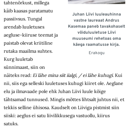
tahtenõrkust, millega
käib kaasas paratamatu
Juhan Liivi luuleauhinna
passiivsus. Tungal
vastne laureaat Andrus
arendab luuletuses
Kasemaa paneb tavakohaselt
võiduluuletuse Liivi
aegluse-kiiruse teemat ja
muuseumi rehetoas oma
paistab olevat kriitiline
käega raamatusse kirja.
rutaka maailma suhtes.
Erakogu
Kurg luuletab
sünnimaast, siin on
näiteks read:
Ei lähe mina siit iialgi, / ei lähe kuhugi
. Kui
nii, siis ega selleski luuletuses kuhugi kiiret ole. Aeglane
elu ja ilmavaade pole ehk Juhan Liivi luule kõige
tähtsamad tunnused. Mingis mõttes lihtsalt juhtus nii, et
tekkis selline ühisosa. Kaudselt on Liiviga pistmist siin
siiski: aeglus ei satu liivilikkusega vastuollu, kiirus
satuks.