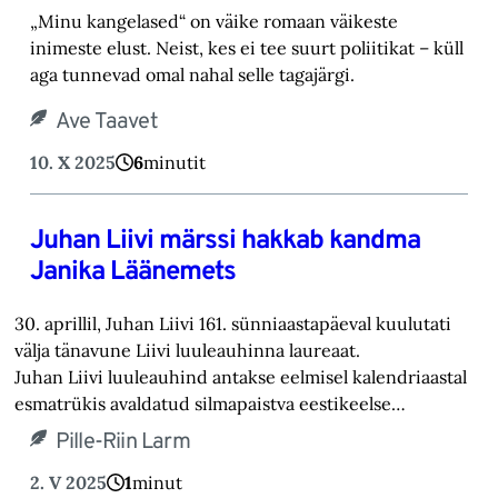
„Minu kangelased“ on väike romaan väikeste
inimeste elust. Neist, kes ei tee suurt poliitikat – küll
aga tunnevad omal nahal selle tagajärgi.
Ave Taavet
10. X 2025
6
minutit
Juhan Liivi märssi hakkab kandma
Janika Läänemets
30. aprillil, Juhan Liivi 161. sünniaastapäeval kuulutati
välja tänavune Liivi luuleauhinna laureaat.
Juhan Liivi luuleauhind antakse eelmisel kalendriaastal
esmatrükis avaldatud silmapaistva eestikeelse…
Pille-Riin Larm
2. V 2025
1
minut