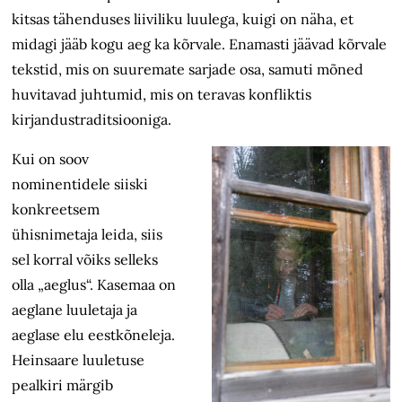
kitsas tähenduses liiviliku luulega, kuigi on näha, et
midagi jääb kogu aeg ka kõrvale. Enamasti jäävad kõrvale
tekstid, mis on suuremate sarjade osa, samuti mõned
huvitavad juhtumid, mis on teravas konfliktis
kirjandustraditsiooniga.
Kui on soov
nominentidele siiski
konkreetsem
ühisnimetaja leida, siis
sel korral võiks selleks
olla „aeglus“. Kasemaa on
aeglane luuletaja ja
aeglase elu eestkõneleja.
Heinsaare luuletuse
pealkiri märgib