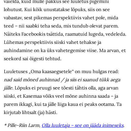
vaielda, kuid mulle pakkus see luuletus pigemini
lohutust. Kui kõik unustatakse lõpuks, siis on see
vabastav, sest pikemas perspektiivis vahet pole, mida
teed – nii saabki teha seda, mis tundub olevat parem.
Näiteks Facebookis tsättida, raamatuid lugeda, vedeleda.
Lühemas perspektiivis siiski vahet tehakse ja
auhindamine on ka üks vahetegemise viise. Ma arvan, et
seekord sai õigesti tehtud.
Luuletuses „Oma kaasaegsetele“ on muu hulgas read:
nad said mõned auhinnad / ja siis ei saanud tükk aega
jälle
. Lõpuks ei pruugi see tõesti tähtis olla, aga arvan
siiski, et Kasemaa võiks veel mõne auhinna saada – ja
parem ikkagi, kui ta jälle liiga kaua ei peaks ootama. Ta
kirjutab lihtsalt (ja) hästi.
* Pille-Riin Larm,
Olla luuletaja – see on jääda inimeseks
.