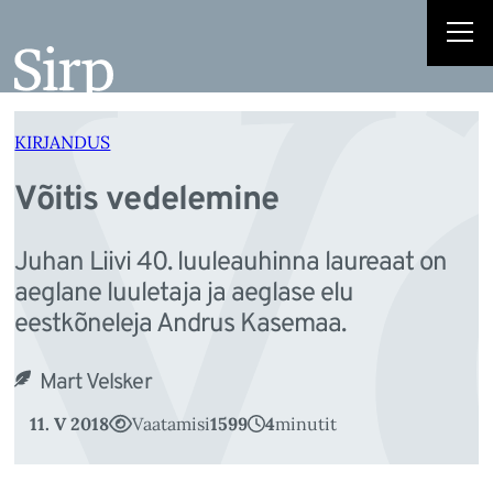
V
Liigu
sisu
juurde
KIRJANDUS
Võitis vedelemine
Juhan Liivi 40. luuleauhinna laureaat on
aeglane luuletaja ja aeglase elu
eestkõneleja Andrus Kasemaa.
Mart Velsker
11. V 2018
Vaatamisi
1599
4
minutit