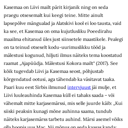
Kasemaa on Liivi mailt pärit kirjanik ning on seda
praegu otsesemalt kui keegi teine. Mitte ainult
lapsepõlve mängualad ja Alatskivi kool ei loo tausta, vaid
ka see, et Kasemaa on oma kujutlusliku Poeedirahu
maailma ehitanud üles just siinsetele maastikele. Pealegi
on ta teinud otseselt kodu-uurimuslikku tööd ja
mälestusi kogunud, hiljuti ilmus näiteks tema koostatud
raamat „Ajapüüdja. Mälestusi Kokora mailt“ (2017). See
kõik tugevdab Liivi ja Kasemaa seost, põhjustab
kõrgendatud ootusi, aga tähendab ka väsitavat taaka.
Paari kuu eest Sirbis ilmunud
intervjuust
jäi mulje, et
Liivi luuleauhinda Kasemaa küll ei tahaks saada – või
vähemalt mitte karjasemärssi, mis selle juurde käib: „Kui
siiski peaksin kunagi mõne auhinna saama, tundub
näiteks karjasemärss tarbetu auhind. Märsi asemel võiks
olla hoopis uus Mac. Nii mõnus on seda kaasas kanda: