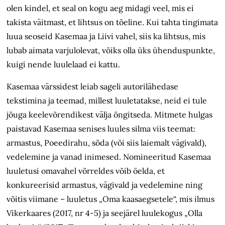
olen kindel, et seal on kogu aeg midagi veel, mis ei
takista väitmast, et lihtsus on tõeline. Kui tahta tingimata
luua seoseid Kasemaa ja Liivi vahel, siis ka lihtsus, mis
lubab aimata varjulolevat, võiks olla üks ühenduspunkte,
kuigi nende luulelaad ei kattu.
Kasemaa värssidest leiab sageli autorilähedase
tekstimina ja teemad, millest luuletatakse, neid ei tule
jõuga keelevõrendikest välja õngitseda. Mitmete hulgas
paistavad Kasemaa senises luules silma viis teemat:
armastus, Poeedirahu, sõda (või siis laiemalt vägivald),
vedelemine ja vanad inimesed. Nomineeritud Kasemaa
luuletusi omavahel võrreldes võib öelda, et
konkureerisid armastus, vägivald ja vedelemine ning
võitis viimane – luuletus „Oma kaasaegsetele“, mis ilmus
Vikerkaares (2017, nr 4-5) ja seejärel luulekogus „Olla