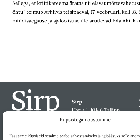
Sellega, et kriitikateema äratas nii elavat mõttevahetu
õhtu“ toimub Arhiivis teisipäeval, 17. veebruaril kell 18.
nüüdisaegsuse ja ajaloolisuse üle arutlevad Eda Ahi, Kau
Sirp
Harju 1, 10146 Tallinn
sirp@sirp.ee
Küpsistega nõustumine
Facebook
Toeta
Kasutame küpsiseid seadme teabe salvestamiseks ja ligipääsuks selle andm