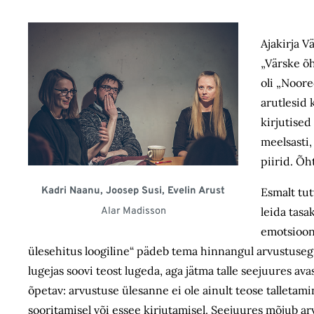
Ajakirja V
„Värske õh
oli „Noore
arutlesid 
kirjutised
meelsasti,
piirid. Õh
Kadri Naanu, Joosep Susi, Evelin Arust
Esmalt tut
Alar Madisson
leida tasa
emotsioone
ülesehitus loogiline“ pädeb tema hinnangul arvustusegi p
lugejas soovi teost lugeda, aga jätma talle seejuures ava
õpetav: arvustuse ülesanne ei ole ainult teose talletamin
sooritamisel või essee kirjutamisel. Seejuures mõjub arv