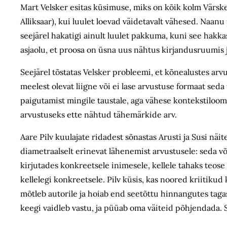
Mart Velsker esitas küsimuse, miks on kõik kolm Värske 
Alliksaar), kui luulet loevad väidetavalt vähesed. Naanu
seejärel hakatigi ainult luulet pakkuma, kuni see hakkas
asjaolu, et proosa on üsna uus nähtus kirjandusruumis j
Seejärel tõstatas Velsker probleemi, et kõnealustes arvu
meelest olevat liigne või ei lase arvustuse formaat seda
paigutamist mingile taustale, aga vähese kontekstiloom
arvustuseks ette nähtud tähemärkide arv.
Aare Pilv kuulajate ridadest sõnastas Arusti ja Susi näit
diametraalselt erinevat lähenemist arvustusele: seda võ
kirjutades konkreetsele inimesele, kellele tahaks teose
kellelegi konkreetsele. Pilv küsis, kas noored kriitikud
mõtleb autorile ja hoiab end seetõttu hinnangutes tagasi.
keegi vaidleb vastu, ja püüab oma väiteid põhjendada. S