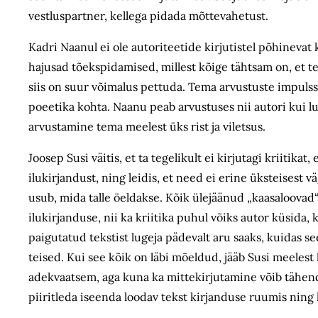
vestluspartner, kellega pidada mõttevahetust.
Kadri Naanul ei ole autoriteetide kirjutistel põhinevat 
hajusad tõekspidamised, millest kõige tähtsam on, et te
siis on suur võimalus pettuda. Tema arvustuste impulss 
poeetika kohta. Naanu peab arvustuses nii autori kui lu
arvustamine tema meelest üks rist ja viletsus.
Joosep Susi väitis, et ta tegelikult ei kirjutagi kriitikat,
ilukirjandust, ning leidis, et need ei erine üksteisest vä
usub, mida talle öeldakse. Kõik ülejäänud „kaasaloovad“
ilukirjanduse, nii ka kriitika puhul võiks autor küsida, 
paigutatud tekstist lugeja pädevalt aru saaks, kuidas s
teised. Kui see kõik on läbi mõeldud, jääb Susi meelest kr
adekvaatsem, aga kuna ka mittekirjutamine võib tähendus
piiritleda iseenda loodav tekst kirjanduse ruumis ning 