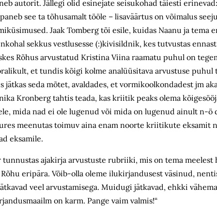
neb autorit. Jällegi olid esinejate seisukohad täiesti erineva
 paneb see ta tõhusamalt tööle – lisaväärtus on võimalus seej
rmiküsimused. Jaak Tomberg tõi esile, kuidas Naanu ja tema e
nkohal sekkus vestlusesse (:)kivisildnik, kes tutvustas enna
kes Rõhus arvustatud Kristina Viina raamatu puhul on tegemis
alikult, et tundis kõigi kolme analüüsitava arvustuse puhul 
 jätkas seda mõtet, avaldades, et vormikoolkondadest jm aka
 Janika Kronberg tahtis teada, kas kriitik peaks olema kõigesö
sele, mida nad ei ole lugenud või mida on lugenud ainult n-ö d
ejuures meenutas toimuv aina enam noorte kriitikute eksamit 
vad eksamile.
ker tunnustas ajakirja arvustuste rubriiki, mis on tema meeles
e Rõhu eripära. Võib-olla oleme ilukirjandusest väsinud, nentis
t jätkavad veel arvustamisega. Muidugi jätkavad, ehkki vähemal
 „Kirjandusmaailm on karm. Pange vaim valmis!“