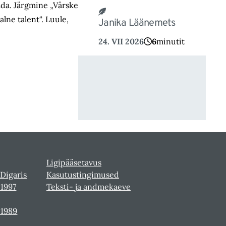
ääda. Järgmine „Värske
alne talent“. Luule,
Janika Läänemets
24. VII 2026
6
minutit
Ligipääsetavus
 Digaris
Kasutustingimused
-1997
Teksti- ja andmekaeve
-1989