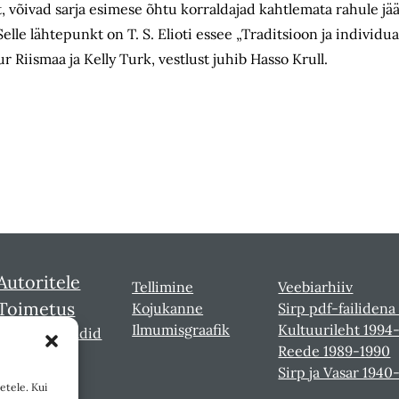
st, võivad sarja esimese õhtu korraldajad kahtlemata rahule j
 Selle lähtepunkt on T. S. Elioti essee „Traditsioon ja individua
r Riismaa ja Kelly Turk, vestlust juhib Hasso Krull.
Autoritele
Tellimine
Veebiarhiiv
Toimetus
Kojukanne
Sirp pdf-failidena
Ilmumisgraafik
Kultuurileht 1994
Sirbi laureaadid
Reede 1989-1990
Sirp ja Vasar 1940
etele. Kui