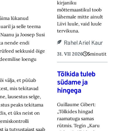
kirjaniku
mõttemaastikul toob
lähemale mitte ainult
käima lükanud
Liivi luule, vaid luule
uaril ja selle teema
tervikuna.
ri Naanu ja Joosep Susi
Rahel Ariel Kaur
 ka nende endi
korüfeed sekkusid õige
31. VII 2026
5
minutit
kadeemilise loengu
Tõlkida tuleb
i välja, et püüab
südame ja
test, mis tekitavad
hingega
ne, lausestus selge,
Guillaume Gibert:
vustus peaks tekitama
„Tõlkides hingad
dis, et üks neist on
raamatuga samas
gemiskontrolli
rütmis. Tegin „Karu
t ja tutvustajast saab