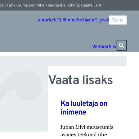
s
Kino
Täheke
Uma Leht
Vikerkaar
Värske Rõhk
Õpetajate Leht
Autoritele
Tellimine
Reklaam
E-pood
Toeta
Veebiarhiiv
Vaata lisaks
Ka luuletaja on
inimene
Juhan Liivi muuseumis
avanev teekond ühe