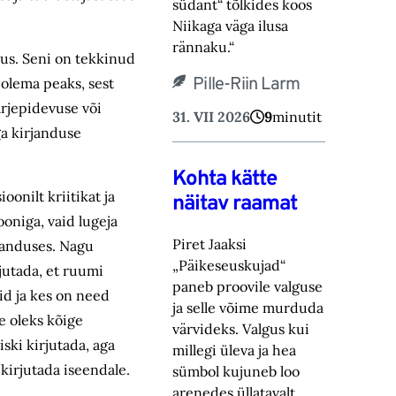
südant“ tõlkides koos
Niikaga väga ilusa
rännaku.“
igus. Seni on tekkinud
Pille-Riin Larm
 olema peaks, sest
ärjepidevuse või
31. VII 2026
9
minutit
ga kirjanduse
Kohta kätte
ioonilt kriitikat ja
näitav raamat
ooniga, vaid lugeja
Piret Jaaksi
rjanduses. Nagu
„Päikeseuskujad“
rjutada, et ruumi
paneb proovile valguse
id ja kes on need
ja selle võime murduda
ee oleks kõige
värvideks. Valgus kui
ski kirjutada, aga
millegi üleva ja hea
 kirjutada iseendale.
sümbol kujuneb loo
arenedes üllatavalt