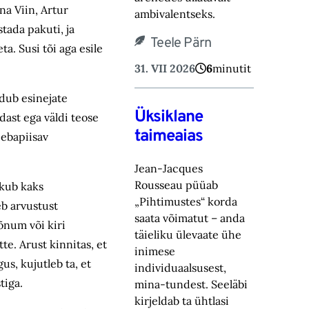
na Viin, Artur
ambivalentseks.
tada pakuti, ja
Teele Pärn
a. Susi tõi aga esile
31. VII 2026
6
minutit
ndub esinejate
Üksiklane
dast ega väldi teose
taimeaias
 ebapiisav
Jean-Jacques
Rousseau püüab
ukub kaks
„Pihtimustes“ korda
eb arvustust
saata võimatut – anda
õnum või kiri
täieliku ülevaate ühe
te. Arust kinnitas, et
inimese
us, kujutleb ta, et
individuaalsusest,
tiga.
mina-tundest. Seeläbi
kirjeldab ta ühtlasi