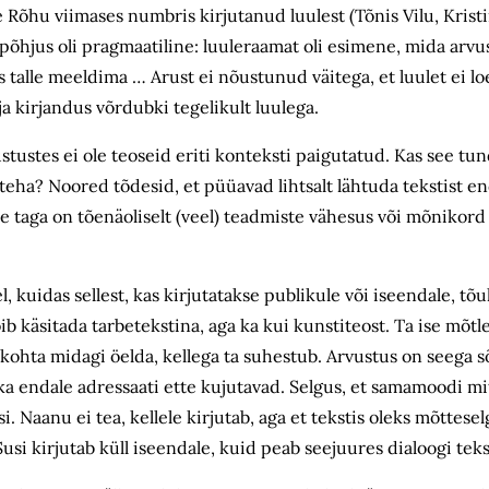
Rõhu viimases numbris kirjutanud luulest (Tõnis Vilu, Kristi
 põhjus oli pragmaatiline: luuleraamat oli esimene, mida arvus
 talle meeldima … Arust ei nõustunud väitega, et luulet ei loet
a kirjandus võrdubki tegelikult luulega.
stustes ei ole teoseid eriti konteksti paigutatud. Kas see tu
 teha? Noored tõdesid, et püüavad lihtsalt lähtuda tekstist en
e taga on tõenäoliselt (veel) teadmiste vähesus või mõnikord
el, kuidas sellest, kas kirjutatakse publikule või iseendale, tõ
ib käsitada tarbetekstina, aga ka kui kunstiteost. Ta ise mõtl
 kohta midagi öelda, kellega ta suhestub. Arvustus on seega s
 ka endale adressaati ette kujutavad. Selgus, et samamoodi mit
 Naanu ei tea, kellele kirjutab, aga et tekstis oleks mõtteselg
usi kirjutab küll iseendale, kuid peab seejuures dialoogi teks