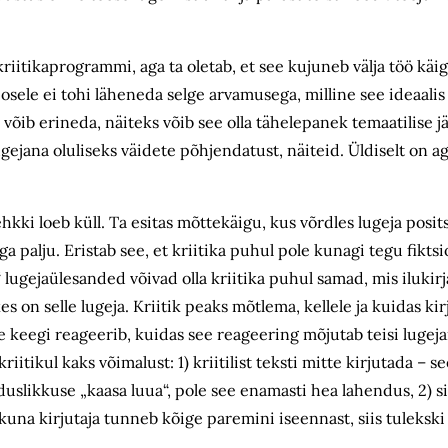
kriitikaprogrammi, aga ta oletab, et see kujuneb välja töö kä
osele ei tohi läheneda selge arvamusega, milline see ideaalis
võib erineda, näiteks võib see olla tähelepanek temaatilise j
gejana oluliseks väidete põhjendatust, näiteid. Üldiselt on a
 ehkki loeb küll. Ta esitas mõttekäigu, kus võrdles lugeja posits
ga palju. Eristab see, et kriitika puhul pole kunagi tegu fiktsi
 lugejaülesanded võivad olla kriitika puhul samad, mis iluki
kes on selle lugeja. Kriitik peaks mõtlema, kellele ja kuidas ki
ee keegi reageerib, kuidas see reageering mõjutab teisi lugeja
iitikul kaks võimalust: 1) kriitilist teksti mitte kirjutada – s
likkuse „kaasa luua“, pole see enamasti hea lahendus, 2) sii
kuna kirjutaja tunneb kõige paremini iseennast, siis tulekski