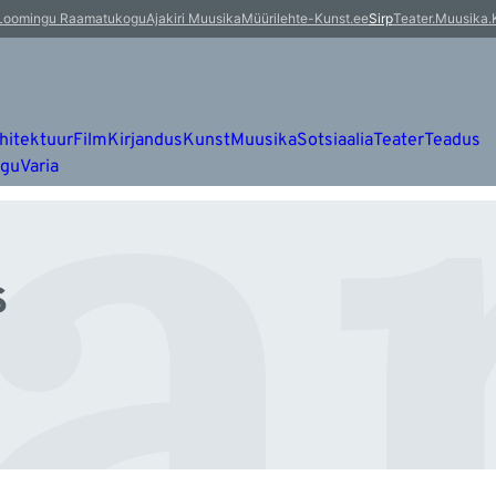
är
Loomingu Raamatukogu
Ajakiri Muusika
Müürileht
e-Kunst.ee
Sirp
Teater.Muusika.
hitektuur
Film
Kirjandus
Kunst
Muusika
Sotsiaalia
Teater
Teadus
ugu
Varia
s