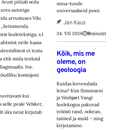
d: Arust püüab seda
mina-tunde
uures autoriga
universaalseid jooni.
nda arvustuses Vilu
Jan Kaus
st „Seitsmenda
24. VII 2026
9
minutit
t luuletekstiga, s.t
tahtmist neile kaasa
deemilisest ei teata
Kõik, mis me
öja ehk mida teeksid
oleme, on
iagonaalis. Jne.
geoloogia
nõudliku komisjoni
Kuidas leevendada
leina? Kim Simonseni
t huvitavam kui
ja Vónbjørt Vangi
 selle peale Velsker,
luulekogus pakuvad
tröösti rand, ookean,
t üks neist kirjutab
taimed ja muld – ning
kirjutamine.