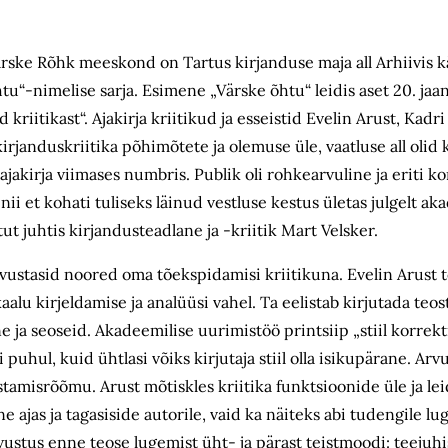
ärske Rõhk meeskond on Tartus kirjanduse maja all Arhiivis 
tu“-nimelise sarja. Esimene „Värske õhtu“ leidis aset 20. jaan
d kriitikast“. Ajakirja kriitikud ja esseistid Evelin Arust, Kad
kirjanduskriitika põhimõtete ja olemuse üle, vaatluse all olid
 ajakirja viimases numbris. Publik oli rohkearvuline ja eriti 
 nii et kohati tuliseks läinud vestluse kestus ületas julgelt a
tut juhtis kirjandusteadlane ja -kriitik Mart Velsker.
vustasid noored oma tõekspidamisi kriitikuna. Evelin Arust tõ
kaalu kirjeldamise ja analüüsi vahel. Ta eelistab kirjutada teos
 ja seoseid. Akadeemilise uurimistöö printsiip „stiil korrekt
uhul, kuid ühtlasi võiks kirjutaja stiil olla isikupärane. Ar
stamisrõõmu. Arust mõtiskles kriitika funktsioonide üle ja lei
e ajas ja tagasiside autorile, vaid ka näiteks abi tudengile lu
ustus enne teose lugemist üht- ja pärast teistmoodi: teejuhis