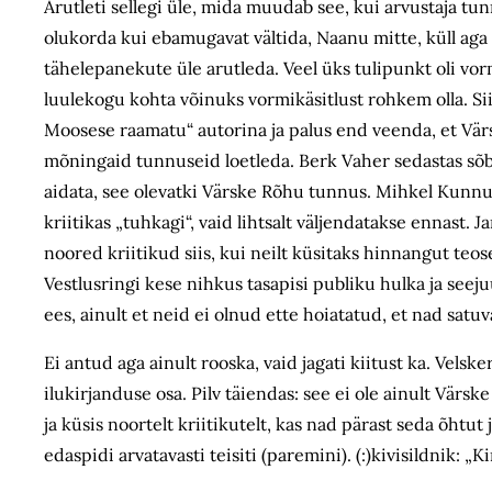
Arutleti sellegi üle, mida muudab see, kui arvustaja tun
olukorda kui ebamugavat vältida, Naanu mitte, küll aga
tähelepanekute üle arutleda. Veel üks tulipunkt oli vo
luulekogu kohta võinuks vormikäsitlust rohkem olla. Sii
Moosese raamatu“ autorina ja palus end veenda, et Värs
mõningaid tunnuseid loetleda. Berk Vaher sedastas sõbr
aidata, see olevatki Värske Rõhu tunnus. Mihkel Kunnus
kriitikas „tuhkagi“, vaid lihtsalt väljendatakse ennast.
noored kriitikud siis, kui neilt küsitaks hinnangut teo
Vestlusringi kese nihkus tasapisi publiku hulka ja se
ees, ainult et neid ei olnud ette hoiatatud, et nad satu
Ei antud aga ainult rooska, vaid jagati kiitust ka. Vels
ilukirjanduse osa. Pilv täiendas: see ei ole ainult Värsk
ja küsis noortelt kriitikutelt, kas nad pärast seda õhtu
edaspidi arvatavasti teisiti (paremini). (:)kivisildnik: