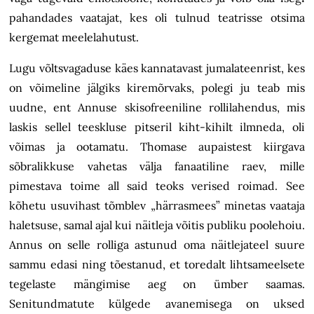
pahandades vaatajat, kes oli tulnud teatrisse otsima
kergemat meelelahutust.
Lugu võltsvagaduse käes kannatavast jumalateenrist, kes
on võimeline jälgiks kiremõrvaks, polegi ju teab mis
uudne, ent Annuse skisofreeniline rollilahendus, mis
laskis sellel teeskluse pitseril kiht-kihilt ilmneda, oli
võimas ja ootamatu. Thomase aupaistest kiirgava
sõbralikkuse vahetas välja fanaatiline raev, mille
pimestava toime all said teoks verised roimad. See
kõhetu usuvihast tõmblev „härrasmees” minetas vaataja
haletsuse, samal ajal kui näitleja võitis publiku poolehoiu.
Annus on selle rolliga astunud oma näitlejateel suure
sammu edasi ning tõestanud, et toredalt lihtsameelsete
tegelaste mängimise aeg on ümber saamas.
Senitundmatute külgede avanemisega on uksed