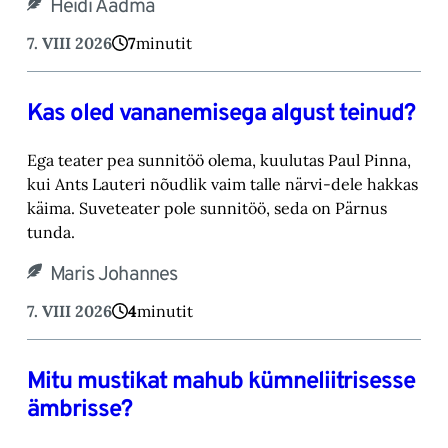
Heidi Aadma
7. VIII 2026
7
minutit
Kas oled vananemisega algust teinud?
Ega teater pea sunnitöö olema, kuulutas Paul Pinna,
kui Ants Lauteri nõudlik vaim talle närvi-‎dele hakkas
käima. Suveteater pole sunnitöö, seda on Pärnus
tunda.‎
Maris Johannes
7. VIII 2026
4
minutit
Mitu mustikat mahub kümneliitrisesse
ämbrisse?