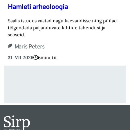
Hamleti arheoloogia
Saalis istudes vaatad nagu kaevandisse ning püüad
tõlgendada paljanduvate kihtide tähendust ja
seoseid.
Maris Peters
31. VII 2026
6
minutit