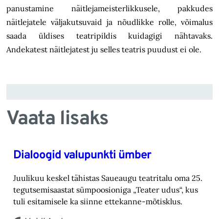
panustamine näitlejameisterlikkusele, pakkudes
näitlejatele väljakutsuvaid ja nõudlikke rolle, võimalus
saada üldises teatripildis kuidagigi nähtavaks.
Andekatest näitlejatest ju selles teatris puudust ei ole.
Vaata lisaks
Dialoogid valupunkti ümber
Juulikuu keskel tähistas Saueaugu teatritalu oma 25.
tegutsemisaastat sümpoosioniga „Teater ‎udus“, kus
tuli esitamisele ka siinne ettekanne-mõtisklus.‎