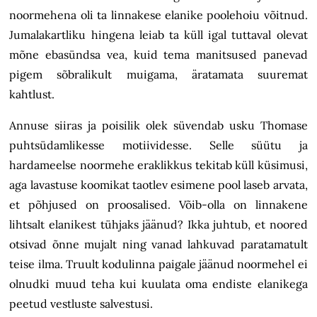
noormehena oli ta linnakese elanike poolehoiu võitnud.
Jumalakartliku hingena leiab ta küll igal tuttaval olevat
mõne ebasündsa vea, kuid tema manitsused panevad
pigem sõbralikult muigama, äratamata suuremat
kahtlust.
Annuse siiras ja poisilik olek süvendab usku Thomase
puhtsüdamlikesse motiividesse. Selle süütu ja
hardameelse noormehe eraklikkus tekitab küll küsimusi,
aga lavastuse koomikat taotlev esimene pool laseb arvata,
et põhjused on proosalised. Võib-olla on linnakene
lihtsalt elanikest tühjaks jäänud? Ikka juhtub, et noored
otsivad õnne mujalt ning vanad lahkuvad paratamatult
teise ilma. Truult kodulinna paigale jäänud noormehel ei
olnudki muud teha kui kuulata oma endiste elanikega
peetud vestluste salvestusi.