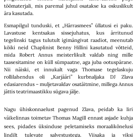
töömaterjali, mis paremal juhul osatakse ka oskuslikult
ära kasutada.
Esmapilgul tunduski, et „Härrasmees” üllatusi ei paku.
Lavastuse kentsakas sissejuhatus, kus ärritunud
tegelinski tagus tulutult igimängivat raadiot, meenutab
kõiki neid Chaplinist Benny Hillini kasutatud võtteid,
mida Robert Annus meisterlikult valdab ning mille
taasesitamine on küll sümpaatne, aga juba ootuspärane.
Nii näiski, et innukalt vaga Thomase tegelaskuju
rollilahendus oli „Karjääri” kurbnaljaka DJ Zlava
edasiarendus – muljetavaldav osatäitmine, millega Annus
jättis teatrimaastikku sügava jälje.
Nagu ühiskonnaelust pagenud Zlava, peidab ka Iiri
väikelinnas toimetav Thomas Magill ennast asjade kuhja
sees, pidades üksinduse peletamiseks moraalikõnelusi
lindilt tulevate salvestustega. Viisaka ja viksi