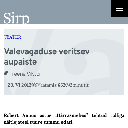
Va
Liigu
sisu
juurde
TEATER
Valevagaduse veritsev
aupaiste
Ireene Viktor
20. VI 2013
Vaatamisi
663
2
minutit
Robert Annus astus „Härrasmehes” tehtud rolliga
näitlejateel suure sammu edasi.