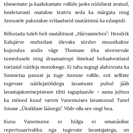
tõsisemate ja kaalukamate rollide jaoks nüüdsest avatud,
loodetavasti osatakse teatris seda ka märgata ning
Annusele pakutakse erilaadseid osatäitmisi ka edaspidi.
Rõhutada tuleb heli osatähtsust „Härrasmehes”: Hendrik
Kalujärve muhedast ülevaks siirduv muusikaline
kujundus andis väge Thomase üha süvenevale
tumedusele ning draamatrupi ilmekad helisalvestised
toetasid näitleja monolooge. Ei taha sugugi alahinnata ka
Soometsa panust ja tuge Annuse rollile, ent selliste
tugevate näitlejatöödega lavastuste puhul jääb
lavastajakontseptsioon tihti tagaplaanile – sama juhtus
ka mõned kuud varem Vanemuises lavastunud Tanel
Jonase „Üksildase läänega”. Võib-olla see ongi hea.
Kuna Vanemuine ei hiilga ei omanäolise
repertuaarivaliku ega tugevate lavastajatega, on