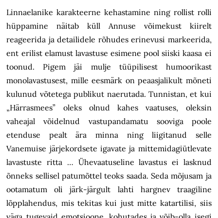
Linnaelanike karakteerne kehastamine ning rollist rolli
hüppamine näitab küll Annuse võimekust kiirelt
reageerida ja detailidele rõhudes erinevusi markeerida,
ent erilist elamust lavastuse esimene pool siiski kaasa ei
toonud. Pigem jäi mulje tüüpilisest humoorikast
monolavastusest, mille eesmärk on peaasjalikult mõneti
kulunud võtetega publikut naerutada. Tunnistan, et kui
„Härrasmees” oleks olnud kahes vaatuses, oleksin
vaheajal võidelnud vastupandamatu sooviga poole
etenduse pealt ära minna ning liigitanud selle
Vanemuise järjekordsete igavate ja mittemidagiütlevate
lavastuste ritta … Ühevaatuseline lavastus ei lasknud
õnneks sellisel patumõttel teoks saada. Seda mõjusam ja
ootamatum oli järk-järgult lahti hargnev traagiline
lõpplahendus, mis tekitas kui just mitte katartilisi, siis
väga tugevaid emotsioone, kohutades ja võib-olla isegi