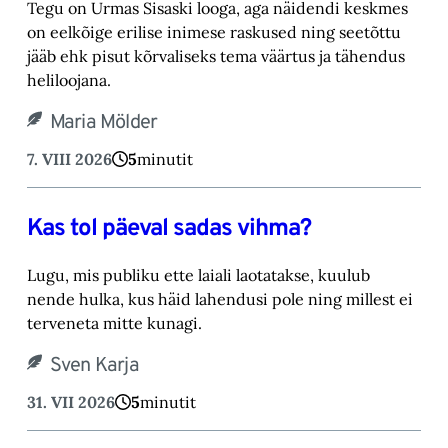
Tegu on Urmas Sisaski looga, aga näidendi keskmes
on eelkõige erilise inimese raskused ning ‎seetõttu
jääb ehk pisut kõrvaliseks tema väärtus ja tähendus
heliloojana.‎
Maria Mölder
7. VIII 2026
5
minutit
Kas tol päeval sadas vihma?
Lugu, mis publiku ette laiali laotatakse, kuulub
nende hulka, kus häid lahendusi pole ning millest ei
terveneta mitte kunagi.
Sven Karja
31. VII 2026
5
minutit