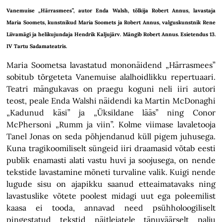
Vanemuise „Härrasmees”, autor Enda Walsh, tõlkija Robert Annus, lavastaja
Maria Soomets, kunstnikud Maria Soomets ja Robert Annus, valguskunstnik Rene
Liivamägi ja helikujundaja Hendrik Kaljujärv. Mängib Robert Annus. Esietendus 13.
IV Tartu Sadamateatris.
Maria Soometsa lavastatud mononäidend „Härrasmees”
sobitub tõrgeteta Vanemuise alalhoidlikku repertuaari.
Teatri mängukavas on praegu koguni neli iiri autori
teost, peale Enda Walshi näidendi ka Martin McDonaghi
„Kadunud käsi” ja „Üksildane lääs” ning Conor
McPhersoni „Rumm ja viin”. Kolme viimase lavaletooja
Tanel Jonas on seda põhjendanud küll pigem juhusega.
Kuna tragikoomiliselt süngeid iiri draamasid võtab eesti
publik enamasti alati vastu huvi ja soojusega, on nende
tekstide lavastamine mõneti turvaline valik. Kuigi nende
lugude sisu on ajapikku saanud etteaimatavaks ning
lavastuslike võtete poolest midagi uut ega poleemilist
kaasa ei tooda, annavad need psühholoogiliselt
pingestatud tekstid näitlejatele tänuväärselt palju