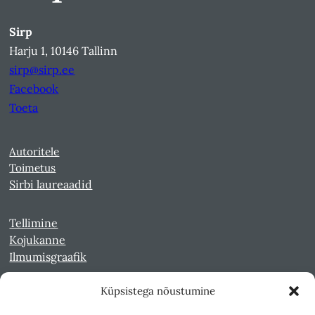
Sirp
Harju 1, 10146 Tallinn
sirp@sirp.ee
Facebook
Toeta
Autoritele
Toimetus
Sirbi laureaadid
Tellimine
Kojukanne
Ilmumisgraafik
Küpsistega nõustumine
Veebiarhiiv
Sirp pdf-failidena Digaris