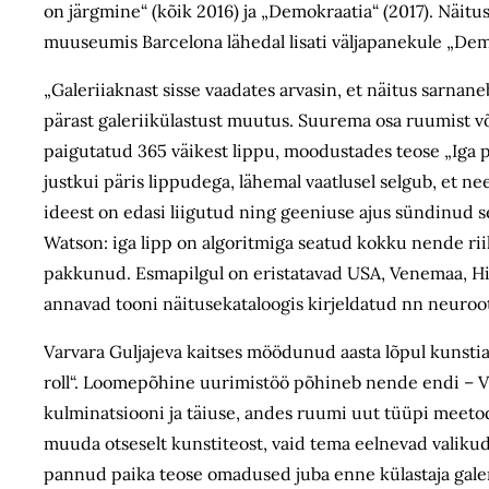
on järgmine“ (kõik 2016) ja „Demokraatia“ (2017). Näitu
muuseumis Barcelona lähedal lisati väljapanekule „Demo
„Galeriiaknast sisse vaadates arvasin, et näitus sarnan
pärast galeriikülastust muutus. Suurema osa ruumist võ
paigutatud 365 väikest lippu, moodustades teose „Iga p
justkui päris lippudega, lähemal vaatlusel selgub, et n
ideest on edasi liigutud ning geeniuse ajus sündinud s
Watson: iga lipp on algoritmiga seatud kokku nende ri
pakkunud. Esmapilgul on eristatavad USA, Venemaa, Hi
annavad tooni näitusekataloogis kirjeldatud nn neurooti
Varvara Guljajeva kaitses möödunud aasta lõpul kunstia
roll“. Loome­põhine uurimistöö põhineb nende endi – Va
kulminatsiooni ja täiuse, andes ruumi uut tüüpi meetodi 
muuda otseselt kunstiteost, vaid tema eelnevad valikud
pannud paika teose omadused juba enne külastaja galer