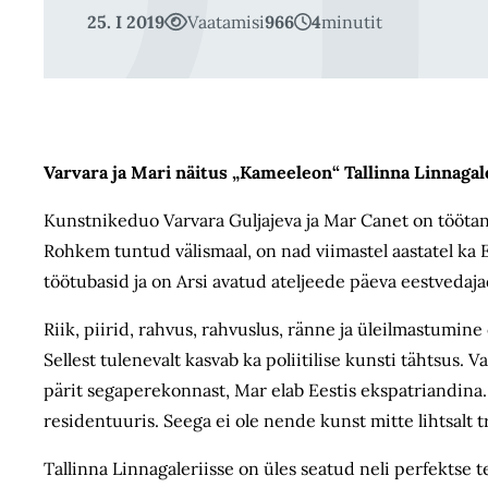
25. I 2019
Vaatamisi
966
4
minutit
Varvara ja Mari näitus „Kameeleon“ Tallinna Linnagaler
Kunstnikeduo Varvara Guljajeva ja Mar Canet on töötan
Rohkem tuntud välismaal, on nad viimastel aastatel ka 
töötubasid ja on Arsi avatud ateljeede päeva eestvedaja
Riik, piirid, rahvus, rahvuslus, ränne ja üleilmastumin
Sellest tulenevalt kasvab ka poliitilise kunsti tähtsus. 
pärit segaperekonnast, Mar elab Eestis ekspatriandina
residentuuris. Seega ei ole nende kunst mitte lihtsalt t
Tallinna Linnagaleriisse on üles seatud neli perfektse te