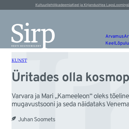
Ür
Liigu
Kultuurileht
Akadeemia
Keel ja Kirjandus
Hea Laps
Looming
sisu
juurde
Arvamus
Ar
Keel
Lõpul
KUNST
Üritades olla kosmop
Varvara ja Mari „Kameeleon“ oleks tõeline
mugavustsooni ja seda näidataks Venemaal
Juhan Soomets