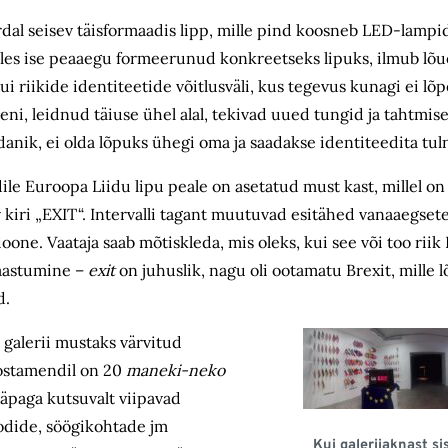
al seisev täisformaadis lipp, mille pind koosneb LED-lampi
olles ise peaaegu formeerunud konkreetseks lipuks, ilmub lõue
 riikide identiteetide võitlusväli, kus tegevus kunagi ei lõp
i, leidnud täiuse ühel alal, tekivad uued tungid ja tahtmise
odanik, ei olda lõpuks ühegi oma ja saadakse identiteedita tul
le Euroopa Liidu lipu peale on asetatud must kast, millel o
 kiri „EXIT“. Intervalli tagant muutuvad esitähed vanaaegse
one. Vaataja saab mõtiskleda, mis oleks, kui see või too riik 
ljaastumine –
exit
on juhuslik, nagu oli ootamatu Brexit, mille
d.
 galerii mustaks värvitud
postamendil on 20
maneki-neko
käpaga kutsuvalt viipavad
odide, söögikohtade jm
Kui galeriiaknast s