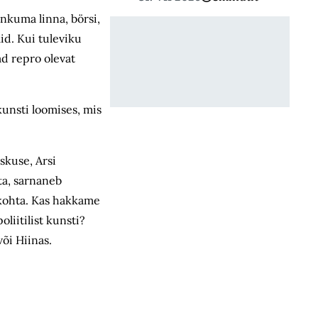
nkuma linna, börsi,
id. Kui tuleviku
ad repro olevat
kunsti loomises, mis
skuse, Arsi
ta, sarnaneb
 kohta. Kas hakkame
iitilist kunsti?
õi Hiinas.