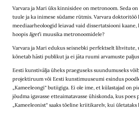
Varvara ja Mari üks kinnisidee on metronoom. Seda on
tuule ja ka inimese südame rütmis. Varvara doktoritöö 
meediaarheoloogid leiavad vaid dissertatsiooni kaane, 
hoopis
liget
’i muusika metronoomidele?
Varvara ja Mari edukus seisnebki perfektselt lihvitute
kõnetab hästi publikut ja ei jäta ruumi arvamuste palju
Eesti kunstivälja üheks praeguseks suundumuseks võib 
projektiruum või Eesti kunstimuuseumi esindus poodlemi
„Kameeleongi“ butiigiga. Ei ole ime, et külastajad on 
jõudma igavasse etteaimatavasse ühiskonda, kus poes pa
„Kameeleonist“ saaks tõeline kriitikarelv, kui ületata