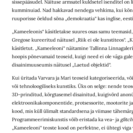
sissepääsudel. Näituse armsatel kuldsetel isenditel on
kumminuiad. Nad hakkavad nendega vehkima, kui kõnet
ruuporisse öeldud sõna „demokraatia“ kas inglise, eesti
„Kameeleonis“ käsitletakse suures osas samu teemasid, 
Gregose kureeritud näitusel „Riik ei ole kunstiteos“. 
käsitletut. „Kameeleoni“ näitamine Tallinna Linnagaleri
hoopis põnevamaid teoseid, kuigi need ei ole väga gale
disainimuuseumis näitusel „Laetud objektid“.
Kui üritada Varvara ja Mari teoseid kategoriseerida, võ
või tehnoloogiliseks kunstiks. Üks on selge: nende teose
3D-prinditud, kõrgtasemel disainitud, kuigivõrd anonüü
elektroonikakomponentide, protsessorite, mootorite j
kood, mis küll ülimalt standardsena ja viimase tähemär
Programmeerimiskunstis võib eristada ka vea- ja
glitch
„Kameeleoni“ teoste kood on perfektne, ei ühtegi viga 