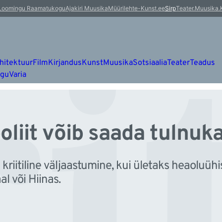
i
Loomingu Raamatukogu
Ajakiri Muusika
Müürileht
e-Kunst.ee
Sirp
Teater.Muusika.
hitektuur
Film
Kirjandus
Kunst
Muusika
Sotsiaalia
Teater
Teadus
ugu
Varia
oliit võib saada tulnuk
 kriitiline väljaastumine, kui ületaks heaoluüh
 või Hiinas.