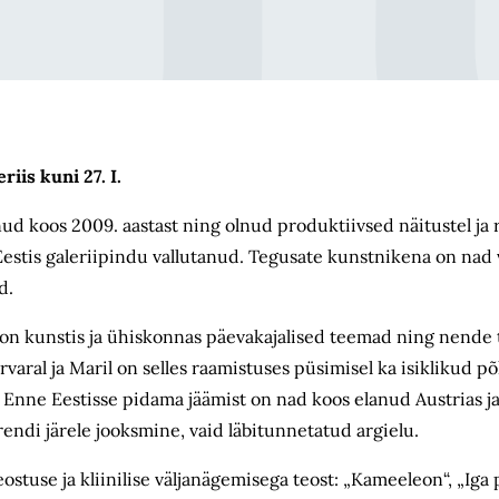
iis kuni 27. I.
ud koos 2009. aastast ning olnud produktiivsed näitustel ja 
Eestis galeriipindu vallutanud. Tegusate kunstnikena on nad v
d.
e on kunstis ja ühiskonnas päevakajalised teemad ning nende 
Varvaral ja Maril on selles raamistuses püsimisel ka isiklikud 
. Enne Eestisse pidama jäämist on nad koos elanud Austrias j
rendi järele jooksmine, vaid läbitunnetatud argielu.
ostuse ja kliinilise väljanägemisega teost: „Kameeleon“, „Iga 