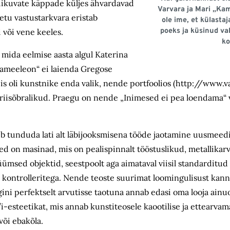
 liikuvate käppade küljes ähvardavad
Varvara ja Mari „Kam
u vastustarkvara eristab
ole ime, et külasta
poeks ja küsinud val
 või vene keeles.
ko
mida eelmise aasta algul Katerina
„Kameeleon“ ei laienda Gregose
is oli kunstnike enda valik, nende portfoolios (http://www.v
riisõbralikud. Praegu on nende „Inimesed ei pea loendama“ vä
ib tunduda lati alt läbijooksmisena tööde jaotamine uusmeedi
d on masinad, mis on pealispinnalt tööstuslikud, metallikarva
msed objektid, seestpoolt aga aimataval viisil standarditud
a kontrolleritega. Nende teoste suurimat loomingulisust ka
gini perfektselt arvutisse taotuna annab edasi oma looja ainu
’i-esteetikat, mis annab kunstiteosele kaootilise ja ettearva
või ebakõla.