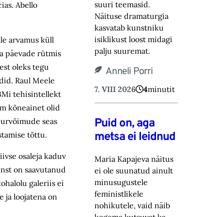
suuri teemasid.
ias. Abello
Näituse drama‎turgia
kasvatab kunstniku
isiklikust loost midagi
lle arvamus küll
palju suuremat.‎
ja päevade rütmis
est oleks tegu
Anneli Porri
adid. Raul Meele
7. VIII 2026
4
minutit
Mi tehisintellekt
em kõneainet olid
Puid on, aga
suurvõimude seas
metsa ei leidnud
stamise tõttu.
iivse osaleja kaduv
Maria Kapajeva näitus
kunst on saavutanud
ei ole suunatud ainult
minusugustele
ohalolu galeriis ei
feministlikele
 ja loojatena on
nohikutele, vaid ‎näib