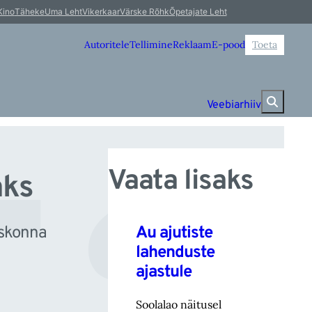
ta
Kino
Täheke
Uma Leht
Vikerkaar
Värske Rõhk
Õpetajate Leht
Autoritele
Tellimine
Reklaam
E-pood
Toeta
Veebiarhiiv
Vaata lisaks
aks
Au ajutiste
iskonna
lahenduste
ajastule
Soolalao näitusel