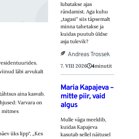
lubatakse ajas
rändamist. Aga kuhu
„tagasi“ siis täpsemalt
minna tahetakse ‎ja
kuidas puutub üldse
asja tulevik?‎
Andreas Trossek
residentuurides.
7. VIII 2026
4
minutit
iinud läbi arvukalt
Maria Kapajeva –
tähtsus aina kasvab.
mitte piir, vaid
põhjused: Varvara on
algus
a mitmes
Mulle väga meeldib,
kuidas Kapajeva
päev üks lipp“, „Kes
kasutab sellel näitusel