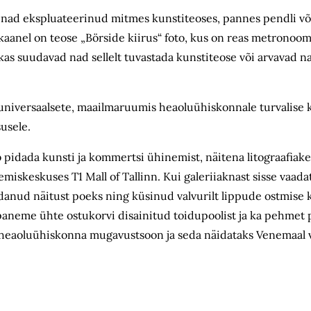
 nad ekspluateerinud mitmes kunstiteoses, pannes pendli võ
kaanel on teose „Börside kiirus“ foto, kus on reas metronoom
kas suudavad nad sellelt tuvastada kunstiteose või arvavad n
, universaalsete, maailmaruumis heaoluühiskonnale turvalise 
susele.
pidada kunsti ja kommertsi ühinemist, näitena litograafiake
skeskuses T1 Mall of Tallinn. Kui galeriiaknast sisse vaada
pidanud näitust poeks ning küsinud valvurilt lippude ostmise
neme ühte ostukorvi disainitud toidupoolist ja ka pehmet pol
ks heaoluühiskonna mugavustsoon ja seda näidataks Venemaal v