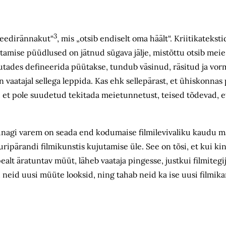
3
iteedirännakut“
, mis „otsib endiselt oma häält“. Kriitikateksti
amise püüdlused on jätnud sügava jälje, mistõttu otsib meie 
rjutades defineerida püütakse, tundub väsinud, räsitud ja vor
vaatajal sellega leppida. Kas ehk sellepärast, et ühiskonnas
, et pole suudetud tekitada meietunnetust, teised tõdevad, e
unagi varem on seada end kodumaise filmilevivaliku kaudu mä
ri­pärandi filmikunstis kujutamise üle. See on tõsi, et kui ki
lt äratuntav müüt, läheb vaataja pingesse, justkui filmitegi
d neid uusi müüte looksid, ning tahab neid ka ise uusi filmika