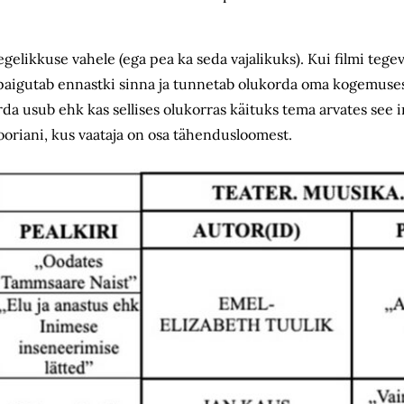
 tegelikkuse vahele (ega pea ka seda vajalikuks). Kui filmi te
ik) paigutab ennastki sinna ja tunnetab olukorda oma kogemuses
orda usub ehk kas sellises olukorras käituks tema arvates see 
ooriani, kus vaataja on osa tähendusloomest.