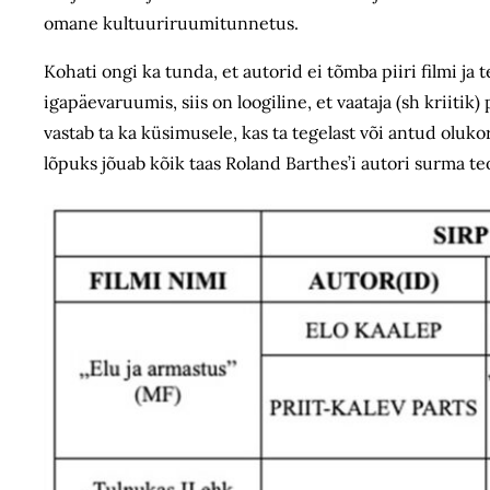
omane kultuuriruumitunnetus.
Kohati ongi ka tunda, et autorid ei tõmba piiri filmi ja
igapäevaruumis, siis on loogiline, et vaataja (sh kriit
vastab ta ka küsimusele, kas ta tegelast või antud oluk
lõpuks jõuab kõik taas Roland Barthes’i autori surma te