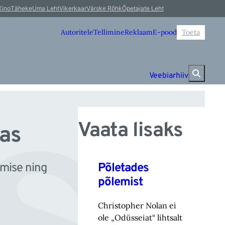
sk
Kino
Täheke
Uma Leht
Vikerkaar
Värske Rõhk
Õpetajate Leht
Autoritele
Tellimine
Reklaam
E-pood
Toeta
Veebiarhiiv
Vaata lisaks
las
Põletades
imise ning
põlemist
Christopher Nolan ei
ole „Odüsseiat“ lihtsalt