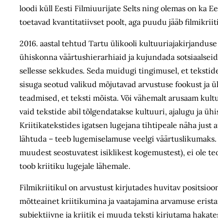
loodi küll Eesti Filmiuurijate Selts ning olemas on ka E
toetavad kvantitatiivset poolt, aga puudu jääb filmikriiti
2016. aastal tehtud Tartu ülikooli kultuuriajakirjanduse 
ühiskonna väärtushierarhiaid ja kujundada sotsiaalseid
sellesse sekkudes. Seda muidugi tingimusel, et tekstide 
sisuga seotud valikud mõjutavad arvustuse fookust ja ül
teadmised, et teksti mõista. Või vähemalt arusaam kultuu
vaid tekstide abil tõlgendatakse kultuuri, ajalugu ja ü
Kriitikatekstides igatsen lugejana tihtipeale näha just
lähtuda – teeb lugemiselamuse veelgi väärtuslikumaks. Nä
muudest seostuvatest isiklikest kogemustest), ei ole te
toob kriitiku lugejale lähemale.
Filmikriitikul on arvustust kirjutades huvitav positsioo
mõtteainet kriitiku­mina ja vaatajamina arvamuse erista
subjektiivne ja kriitik ei muuda teksti kirjutama hakate