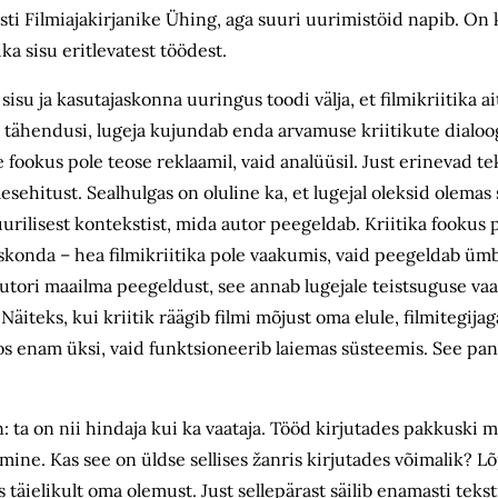
esti Filmiajakirjanike Ühing, aga suuri uurimistöid napib. On 
ka sisu eritlevatest töödest.
sisu ja kasutajaskonna uuringus toodi välja, et filmikriitika a
 tähendusi, lugeja kujundab enda arvamuse kriitikute dialoog
fookus pole teose reklaamil, vaid analüüsil. Just erinevad te
esehitust. Sealhulgas on oluline ka, et lugejal oleksid olema
rilisest kontekstist, mida autor peegeldab. Kriitika fookus po
hiskonda – hea filmikriitika pole vaakumis, vaid peegeldab ümb
 autori maailma peegeldust, see annab lugejale teistsuguse vaa
iteks, kui kriitik räägib filmi mõjust oma elule, filmitegija
os enam üksi, vaid funktsioneerib laiemas süsteemis. See pan
n: ta on nii hindaja kui ka vaataja. Tööd kirjutades pakkuski
mine. Kas see on üldse sellises žanris kirjutades võimalik? L
s täielikult oma olemust. Just sellepärast säilib enamasti teks