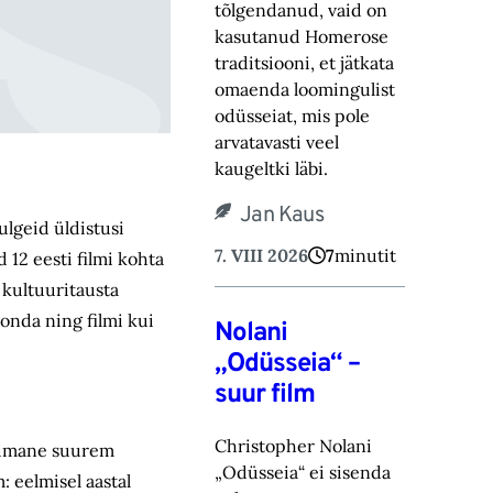
tõlgendanud, vaid on
kasutanud Homerose
tra‎ditsiooni, et jätkata
omaenda loomingulist
odüsseiat, mis pole
arvatavasti veel
kaugeltki läbi.‎
Jan Kaus
ulgeid üldistusi
7. VIII 2026
7
minutit
 12 eesti filmi kohta
 kultuuritausta
onda ning filmi kui
Nolani
„Odüsseia“ –
suur film
Christopher Nolani
viimane suurem
„Odüsseia“ ei sisenda
: eelmisel aastal