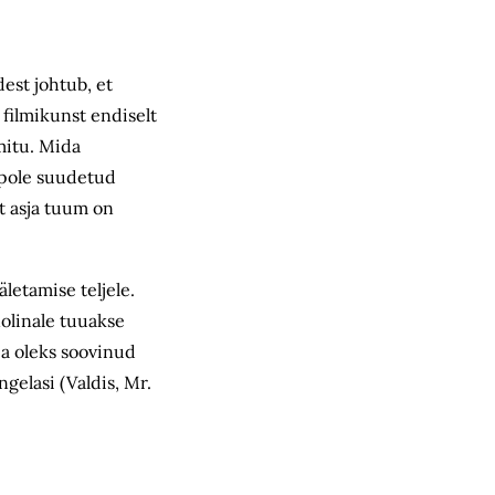
dest johtub, et
filmikunst endiselt
mitu. Mida
 pole suudetud
t asja tuum on
letamise teljele.
nolinale tuuakse
ja oleks soovinud
ngelasi (Valdis, Mr.