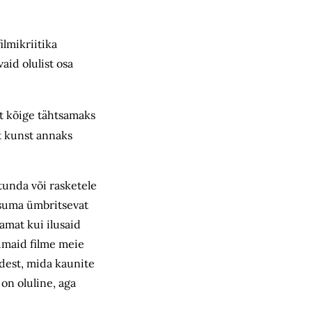
ilmikriitika
aid olulist osa
st kõige tähtsamaks
et kunst annaks
tunda või rasketele
utsuma ümbritsevat
amat kui ilusaid
umaid filme meie
adest, mida kaunite
 on oluline, aga