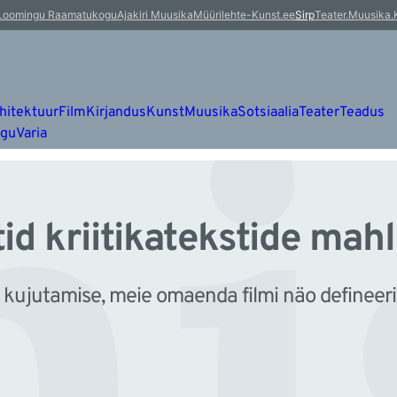
i
Loomingu Raamatukogu
Ajakiri Muusika
Müürileht
e-Kunst.ee
Sirp
Teater.Muusika.
hitektuur
Film
Kirjandus
Kunst
Muusika
Sotsiaalia
Teater
Teadus
ugu
Varia
d kriitikatekstide mah
ide kujutamise, meie omaenda filmi näo defineer