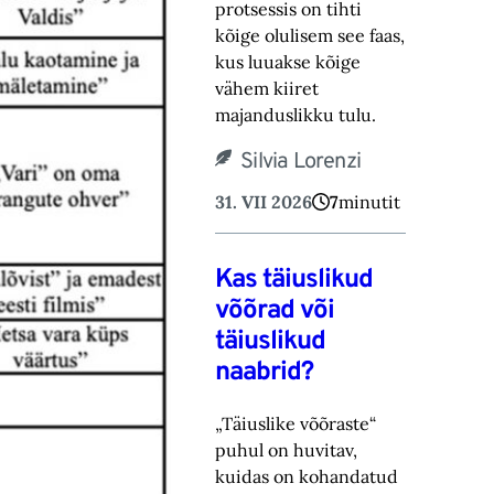
protsessis on tihti
kõige olulisem see faas,
kus luuakse kõige
vähem kiiret
majanduslikku tulu.
Silvia Lorenzi
31. VII 2026
7
minutit
Kas täiuslikud
võõrad või
täiuslikud
naabrid?
„Täiuslike võõraste“
puhul on huvitav,
kuidas on kohandatud