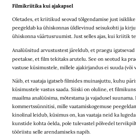
Filmikriitika kui ajakapsel
Oletades, et kriitikud seovad tõlgendamise just isiklike
peegeldab ka ühiskonnas üldlevinud seisukohti ja kirjuta
ühiskonna väärtusruumist. Just selles ajas, kui kriitik te
Analüüsitud arvustustest järeldub, et praegu igatsevad k
peetakse, et film tekitaks arutelu. See on seotud ka pr
vastuse küsimustele, millele ajakirjandus ei suuda (või ve
Näib, et vaataja igatseb filmides muinasjuttu, kuhu pä
küsimustele vastus saada. Siiski on oluline, et filmiku
maailma analüüsima, mõtestama ja vajadusel suunama. 
kommertssünnitisi, mille vaatamiskogemuse peegeldamis
kinolinal leidub, küsimus on, kas vaataja neid ka luged
kunstide kohta öelda, pole tulevastel põlvedel tervikpil
tööriistu selle arendamiseks napib.