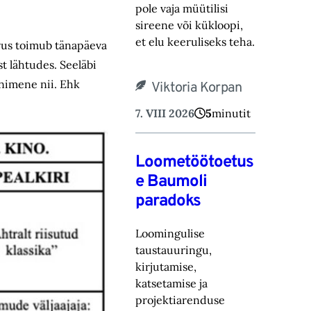
pole vaja müütilisi
sireene või kük‎loopi,
et elu keeruliseks teha.
gevus toimub tänapäeva
t lähtudes. Seeläbi
inimene nii. Ehk
Viktoria Korpan
7. VIII 2026
5
minutit
Loometöötoetus
e Baumoli
paradoks
Loomingulise
taustauuringu,
kirjutamise,
katsetamise ja
projektiarenduse