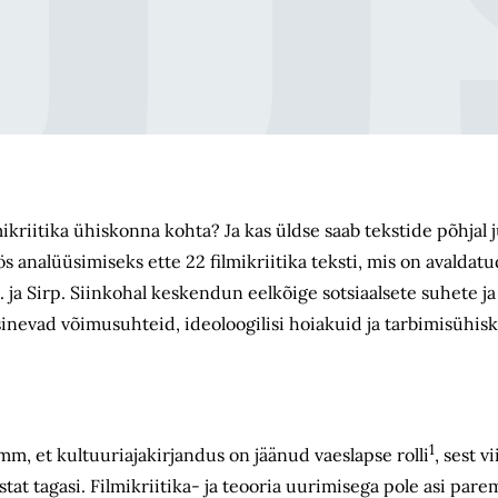
kriitika ühiskonna kohta? Ja kas üldse saab tekstide põhjal j
analüüsimiseks ette 22 filmikriitika teksti, mis on avaldatud
. ja Sirp. Siinkohal keskendun eelkõige sotsiaalsete suhete ja
inevad võimusuhteid, ideoloogilisi hoiakuid ja tarbimisühisk
1
m, et kultuuriajakirjandus on jäänud vaeslapse rolli
, sest 
t tagasi. Filmikriitika- ja teooria uurimisega pole asi parem