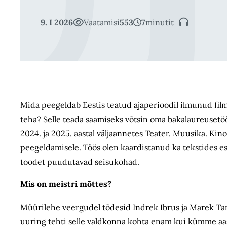
9. I 2026
Vaatamisi
553
7
minutit
Mida peegeldab Eestis teatud ajaperioodil ilmunud filmi
teha? Selle teada saamiseks võtsin oma bakalaureusetöös 
2024. ja 2025. aastal väljaannetes Teater. Muusika. Kino
peegeldamisele. Töös olen kaardistanud ka tekstides es
toodet puudutavad seisukohad.
Mis on meistri mõttes?
Müürilehe veergudel tõdesid Indrek Ibrus ja Marek Tam
uuring tehti selle valdkonna kohta enam kui kümme aasta