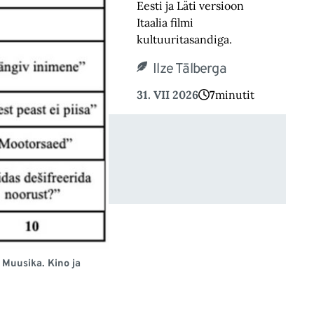
Eesti ja Läti versioon
Itaalia filmi
kultuuritasandiga.
Ilze Tālberga
31. VII 2026
7
minutit
. Muusika. Kino ja