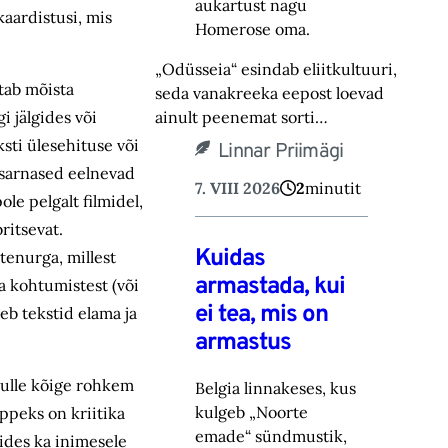
aukartust nagu
kaardistusi, mis
Homerose oma.‎
„Odüsseia“ esindab eliitkultuuri,
itab mõista
seda vanakreeka eepost loevad
ainult peenemat sorti…
i jälgides või
ksti ülesehituse või
Linnar Priimägi
s sarnased eelnevad
7. VIII 2026
2
minutit
le pelgalt filmidel,
ritsevat.
Kuidas
tenurga, millest
armastada, kui
ga kohtumistest (või
ei tea, mis on
eb tekstid elama ja
armastus
 mulle kõige rohkem
Belgia linnakeses, kus
kulgeb „Noorte
õppeks on kriitika
emade“ sündmustik,
tides ka inimesele