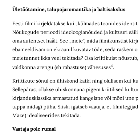
Ületöötamine, talupoja­romantika ja baltisakslus
Eesti filmi kirjeldatakse kui „külmades toonides ident
Nõukogude perioodi ideoloogianõuded ja kultuuri säilit
oma autentset häält. See „meie“, mida filmikunstist ki
ebameeldivam on ekraanil kuvatav tõde, seda raskem on 
meietunnet ikka veel tekitada? Osa kriitikuist nõustub
4
valdkonna arengu (sh rahastuse) vähesuses
.
Kriitikute sõnul on ühiskond katki ning olulisem kui k
Sellepärast ollakse ühiskonnana pigem kriitilised kultuu
kirjandusklassika armastatud kangelane või mõni une pea
tappa midagi püha. Siiski igatseb vaataja, et filmitegija
Maze) idealiseerides tekitada.
Vaataja pole rumal