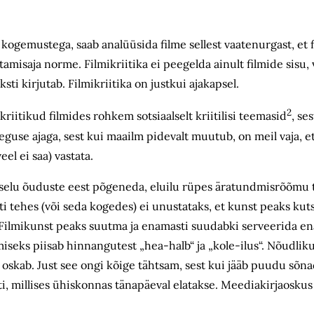
 kogemustega, saab analüüsida filme sellest vaatenurgast, et f
misaja norme. Filmikriitika ei peegelda ainult filmide sisu, v
ksti kirjutab. Filmikriitika on justkui ajakapsel.
2
riitikud filmides rohkem sotsiaalselt kriitilisi teemasid
, se
aeguse ajaga, sest kui maailm pidevalt muutub, on meil vaja, 
el ei saa) vastata.
riselu õuduste eest põgeneda, eluilu rüpes äratundmisrõõmu 
nsti tehes (või seda kogedes) ei unustataks, et kunst peaks k
Filmikunst peaks suutma ja enamasti suudabki serveerida en
eks piisab hinnangutest „hea-halb“ ja „kole-ilus“. Nõudlik
a oskab. Just see ongi kõige tähtsam, sest kui jääb puudu sõn
ti, millises ühiskonnas tänapäeval elatakse. Meediakirjaoskus