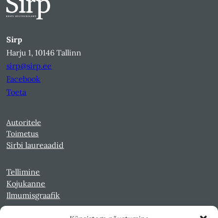
Sirp
Harju 1, 10146 Tallinn
sirp@sirp.ee
Facebook
Toeta
Autoritele
Toimetus
Sirbi laureaadid
Tellimine
Kojukanne
Ilmumisgraafik