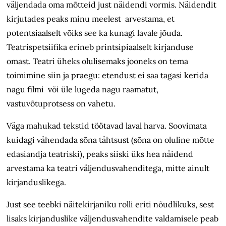
väljendada oma mõtteid just näidendi vormis. Näidendit
kirjutades peaks minu meelest arvestama, et
potentsiaalselt võiks see ka kunagi lavale jõuda.
Teatrispetsiifika erineb printsipiaalselt kirjanduse
omast. Teatri üheks olulisemaks jooneks on tema
toimimine siin ja praegu: etendust ei saa tagasi kerida
nagu filmi või üle lugeda nagu raamatut,
vastuvõtuprotsess on vahetu.
Väga mahukad tekstid töötavad laval harva. Soovimata
kuidagi vähendada sõna tähtsust (sõna on oluline mõtte
edasiandja teatriski), peaks siiski üks hea näidend
arvestama ka teatri väljendusvahenditega, mitte ainult
kirjanduslikega.
Just see teebki näitekirjaniku rolli eriti nõudlikuks, sest
lisaks kirjanduslike väljendusvahendite valdamisele peab