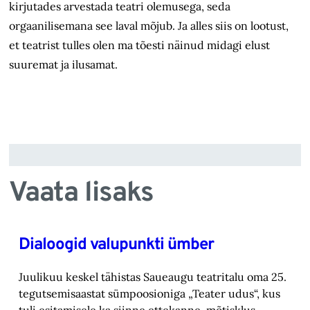
kirjutades arvestada teatri olemusega, seda
orgaanilisemana see laval mõjub. Ja alles siis on lootust,
et teatrist tulles olen ma tõesti näinud midagi elust
suuremat ja ilusamat.
Vaata lisaks
Dialoogid valupunkti ümber
Juulikuu keskel tähistas Saueaugu teatritalu oma 25.
tegutsemisaastat sümpoosioniga „Teater ‎udus“, kus
tuli esitamisele ka siinne ettekanne-mõtisklus.‎