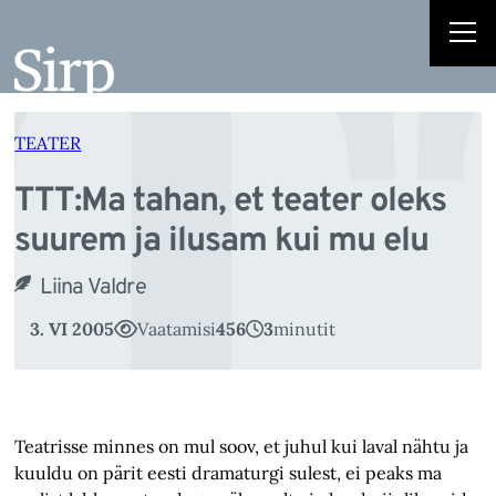
T
Liigu
sisu
juurde
TEATER
TTT:Ma tahan, et teater oleks
suurem ja ilusam kui mu elu
Liina Valdre
3. VI 2005
Vaatamisi
456
3
minutit
Teatrisse minnes on mul soov, et juhul kui laval nähtu ja
kuuldu on pärit eesti dramaturgi sulest, ei peaks ma