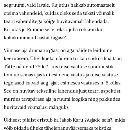
aegruumi, vaid lavale. Kujutlus hakkab automaatselt
otsima vahendeid, kuidas oleks seda teksti võimalik
teatrivahenditega kõige huvitavamalt lahendada.
Kirjutas ju Rummo selle teksti juba rohkem kui
kolmkümmend aastat tagasi?
Viimase aja dramaturgiast on aga näidete leidmine
keerulisem. Ühe ilmeka näitena torkab siiski silma Jaan
Tätte näidend ?Sild?, kus teise vaatuse sündmustik
toimub samas ajas kui esimene vaatus ja teise vaatuse
tegelased käivad aeg-ajalt esimeses vaatuses n-ö külas.
See on huvitav tekstiline lahendus just teatri aspektist,
murdes tavapärase aja ja ruumi loogika ning pakkudes
huvitavaid võimalusi mänguks.
Üldisest pildist eristub ka Jakob Karu ?Asjade seis?, mida
võib pidada üheks tähelepanuväärsemaks tekstiks