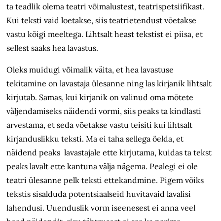
ta teadlik olema teatri võimalustest, teatrispetsiifikast.
Kui teksti vaid loetakse, siis teatrietendust võetakse
vastu kõigi meeltega. Lihtsalt heast tekstist ei piisa, et
sellest saaks hea lavastus.
Oleks muidugi võimalik väita, et hea lavastuse
tekitamine on lavastaja ülesanne ning las kirjanik lihtsalt
kirjutab. Samas, kui kirjanik on valinud oma mõtete
väljendamiseks näidendi vormi, siis peaks ta kindlasti
arvestama, et seda võetakse vastu teisiti kui lihtsalt
kirjanduslikku teksti. Ma ei taha sellega öelda, et
näidend peaks lavastajale ette kirjutama, kuidas ta tekst
peaks lavalt ette kantuna välja nägema. Pealegi ei ole
teatri ülesanne pelk teksti ettekandmine. Pigem võiks
tekstis sisalduda potentsiaalseid huvitavaid lavalisi
lahendusi. Uuenduslik vorm iseenesest ei anna veel