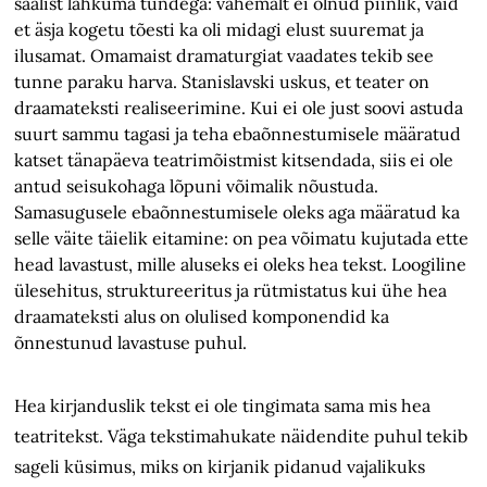
saalist lahkuma tundega: vähemalt ei olnud piinlik, vaid
et äsja kogetu tõesti ka oli midagi elust suuremat ja
ilusamat. Omamaist dramaturgiat vaadates tekib see
tunne paraku harva. Stanislavski uskus, et teater on
draamateksti realiseerimine. Kui ei ole just soovi astuda
suurt sammu tagasi ja teha ebaõnnestumisele määratud
katset tänapäeva teatrimõistmist kitsendada, siis ei ole
antud seisukohaga lõpuni võimalik nõustuda.
Samasugusele ebaõnnestumisele oleks aga määratud ka
selle väite täielik eitamine: on pea võimatu kujutada ette
head lavastust, mille aluseks ei oleks hea tekst. Loogiline
ülesehitus, struktureeritus ja rütmistatus kui ühe hea
draamateksti alus on olulised komponendid ka
õnnestunud lavastuse puhul.
Hea kirjanduslik tekst ei ole tingimata sama mis hea
teatritekst. Väga tekstimahukate näidendite puhul tekib
sageli küsimus, miks on kirjanik pidanud vajalikuks