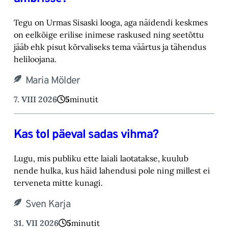
Tegu on Urmas Sisaski looga, aga näidendi keskmes
on eelkõige erilise inimese raskused ning ‎seetõttu
jääb ehk pisut kõrvaliseks tema väärtus ja tähendus
heliloojana.‎
Maria Mölder
7. VIII 2026
5
minutit
Kas tol päeval sadas vihma?
Lugu, mis publiku ette laiali laotatakse, kuulub
nende hulka, kus häid lahendusi pole ning millest ei
terveneta mitte kunagi.
Sven Karja
31. VII 2026
5
minutit