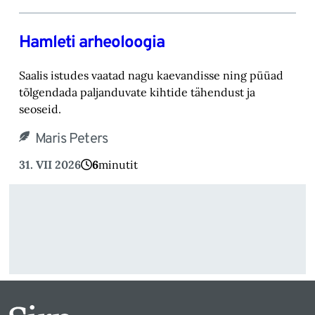
Hamleti arheoloogia
Saalis istudes vaatad nagu kaevandisse ning püüad
tõlgendada paljanduvate kihtide tähendust ja
seoseid.
Maris Peters
31. VII 2026
6
minutit