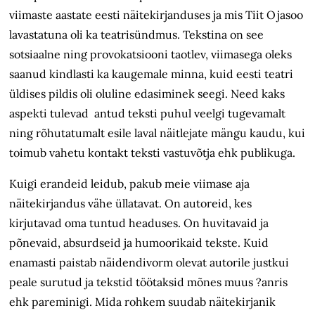
viimaste aastate eesti näitekirjanduses ja mis Tiit Ojasoo
lavastatuna oli ka teatrisündmus. Tekstina on see
sotsiaalne ning provokatsiooni taotlev, viimasega oleks
saanud kindlasti ka kaugemale minna, kuid eesti teatri
üldises pildis oli oluline edasiminek seegi. Need kaks
aspekti tulevad antud teksti puhul veelgi tugevamalt
ning rõhutatumalt esile laval näitlejate mängu kaudu, kui
toimub vahetu kontakt teksti vastuvõtja ehk publikuga.
Kuigi erandeid leidub, pakub meie viimase aja
näitekirjandus vähe üllatavat. On autoreid, kes
kirjutavad oma tuntud headuses. On huvitavaid ja
põnevaid, absurdseid ja humoorikaid tekste. Kuid
enamasti paistab näidendivorm olevat autorile justkui
peale surutud ja tekstid töötaksid mõnes muus ?anris
ehk pareminigi. Mida rohkem suudab näitekirjanik