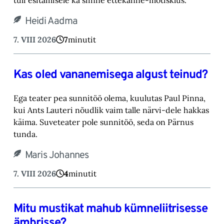
Heidi Aadma
7. VIII 2026
7
minutit
Kas oled vananemisega algust teinud?
Ega teater pea sunnitöö olema, kuulutas Paul Pinna,
kui Ants Lauteri nõudlik vaim talle närvi-‎dele hakkas
käima. Suveteater pole sunnitöö, seda on Pärnus
tunda.‎
Maris Johannes
7. VIII 2026
4
minutit
Mitu mustikat mahub kümneliitrisesse
ämbrisse?