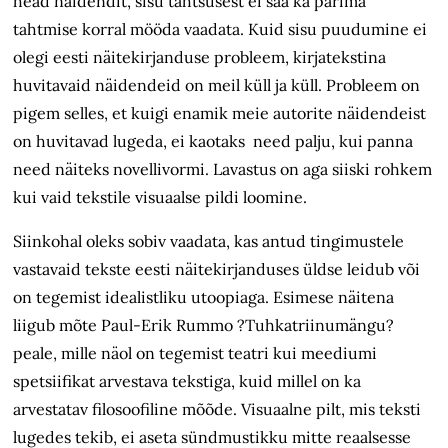
head näidendit, sisu tähtsusest ei saa ka parima
tahtmise korral mööda vaadata. Kuid sisu puudumine ei
olegi eesti näitekirjanduse probleem, kirjatekstina
huvitavaid näidendeid on meil küll ja küll. Probleem on
pigem selles, et kuigi enamik meie autorite näidendeist
on huvitavad lugeda, ei kaotaks need palju, kui panna
need näiteks novellivormi. Lavastus on aga siiski rohkem
kui vaid tekstile visuaalse pildi loomine.
Siinkohal oleks sobiv vaadata, kas antud tingimustele
vastavaid tekste eesti näitekirjanduses üldse leidub või
on tegemist idealistliku utoopiaga. Esimese näitena
liigub mõte Paul-Erik Rummo ?Tuhkatriinumängu?
peale, mille näol on tegemist teatri kui meediumi
spetsiifikat arvestava tekstiga, kuid millel on ka
arvestatav filosoofiline mõõde. Visuaalne pilt, mis teksti
lugedes tekib, ei aseta sündmustikku mitte reaalsesse