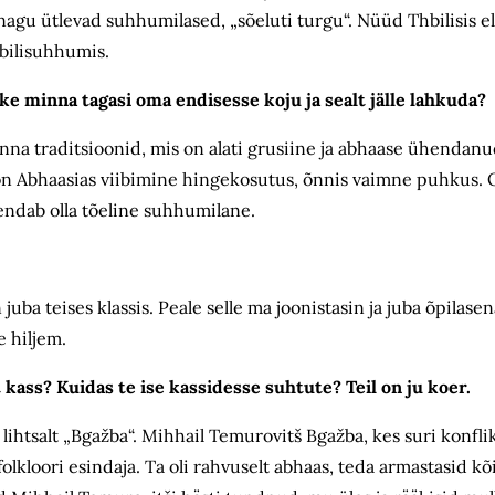
õi, nagu ütlevad suhhumilased, „sõeluti turgu“. Nüüd Thbilisis 
bilisuhhumis.
ske minna tagasi oma endisesse koju ja sealt jälle lahkuda?
linna traditsioonid, mis on alati grusiine ja abhaase ühendanu
e on Abhaasias viibimine hingekosutus, õnnis vaimne puhkus. 
endab olla tõeline suhhumilane.
uba teises klassis. Peale selle ma joonistasin ja juba õpilase
e hiljem.
kass? Kuidas te ise kassidesse suhtute? Teil on ju koer.
 lihtsalt „Bgažba“. Mihhail Temurovitš Bgažba, kes suri konflikti
olkloori esindaja. Ta oli rahvuselt abhaas, teda armastasid kõ