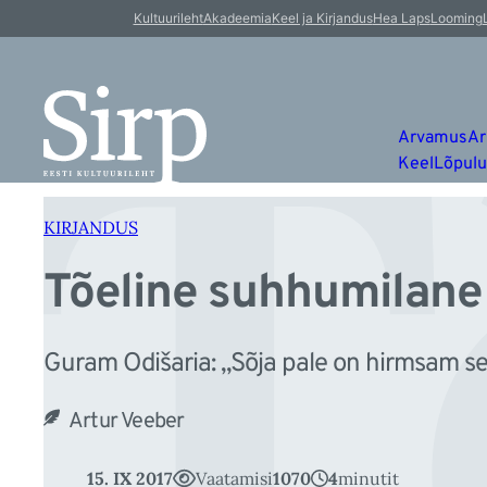
T
Liigu
Kultuurileht
Akadeemia
Keel ja Kirjandus
Hea Laps
Looming
sisu
juurde
Arvamus
Ar
Keel
Lõpul
KIRJANDUS
Tõeline suhhumilane
Guram Odišaria: „Sõja pale on hirmsam sea
Artur Veeber
15. IX 2017
Vaatamisi
1070
4
minutit