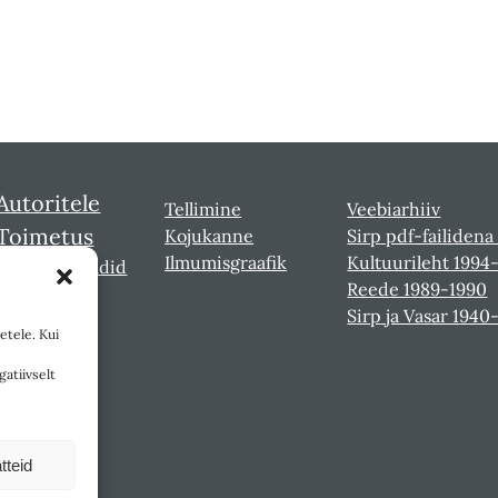
Autoritele
Tellimine
Veebiarhiiv
Toimetus
Kojukanne
Sirp pdf-failidena
Ilmumisgraafik
Kultuurileht 1994
Sirbi laureaadid
Reede 1989-1990
Sirp ja Vasar 1940
etele. Kui
gatiivselt
tteid