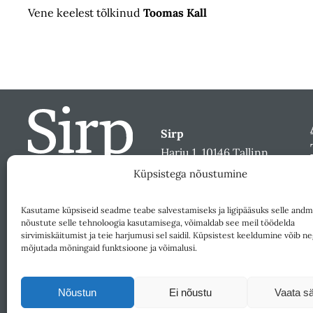
Vene keelest tõlkinud
Toomas Kall
Sirp
Harju 1, 10146 Tallinn
sirp@sirp.ee
Küpsistega nõustumine
Facebook
Toeta
Kasutame küpsiseid seadme teabe salvestamiseks ja ligipääsuks selle andm
nõustute selle tehnoloogia kasutamisega, võimaldab see meil töödelda
sirvimiskäitumist ja teie harjumusi sel saidil. Küpsistest keeldumine võib ne
mõjutada mõningaid funktsioone ja võimalusi.
Nõustun
Ei nõustu
Vaata sä
Väljaandja SA Kultuurileht