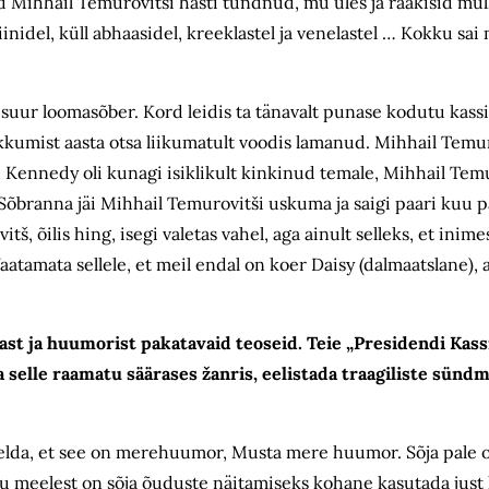
olid Mihhail Temurovitši hästi tundnud, mu üles ja rääkisid mu
iinidel, küll abhaasidel, kreeklastel ja venelastel … Kokku sai 
 suur loomasõber. Kord leidis ta tänavalt punase kodutu kassi
ukkumist aasta otsa liikumatult voodis lamanud. Mihhail Temur
ld Kennedy oli kunagi isiklikult kinkinud temale, Mihhail Temu
 Sõbranna jäi Mihhail Temurovitši uskuma ja saigi paari kuu p
tš, õilis hing, isegi valetas vahel, aga ainult selleks, et inime
Vaatamata sellele, et meil endal on koer Daisy (dalmaatslane)
iast ja huumorist pakatavaid teoseid. Teie „Presidendi Kas
selle raamatu säärases žanris, eelistada traagiliste sünd
elda, et see on merehuumor, Musta mere huumor. Sõja pale o
u meelest on sõja õuduste näitamiseks kohane kasutada just 