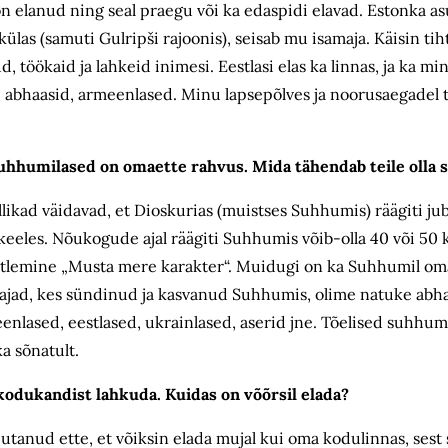
on elanud ning seal praegu või ka edaspidi elavad. Estonka as
ülas (samuti Gulripši rajoonis), seisab mu isamaja. Käisin tih
, töökaid ja lahkeid inimesi. Eestlasi elas ka linnas, ja ka mi
, abhaasid, armeenlased. Minu lapsepõlves ja noorusaegadel tõ
suhhumilased on omaette rahvus. Mida tähendab teile olla
likad väidavad, et Dioskurias (muistses Suhhumis) räägiti j
keeles. Nõukogude ajal räägiti Suhhumis võib-olla 40 või 50 k
ütlemine „Musta mere karakter“. Muidugi on ka Suhhumil oma
ajad, kes sündinud ja kasvanud Suhhumis, olime natuke abha
eenlased, eestlased, ukrainlased, aserid jne. Tõelised suhhu
a sõnatult.
 kodukandist lahkuda. Kuidas on võõrsil elada?
anud ette, et võiksin elada mujal kui oma kodulinnas, sest see