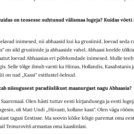
Kuidas on teosesse suhtunud välismaa lugeja? Kuidas võeti
l elavad inimesed, nii abhaa­sid kui ka grusiinid, loevad sed
ss“ on sild grusiinide ja abhaaside vahel. Abhaasi keelde tõlk
matut loevad Abhaasias eri põlvkondade inimesed. Mulle teeb
s. Selle tõlge ilmub varsti ka Hiinas, Hollandis, Kasahstanis 
ii on nad „Kassi“ esitlustel öelnud.
jutab niisugusest paradiislikust maanurgast nagu Abhaasia?
 Saaremaal. Olen hästi tuttav eesti kirjandusega ja eesti lug
esin, oli Mati Undi „Hüvasti, kollane kass“. Olen väga rõõm
ast tagasi Eestisse. Ma soovin kõike kõige paremat oma eest
l Temurovitš armastas oma kaaslinlasi.