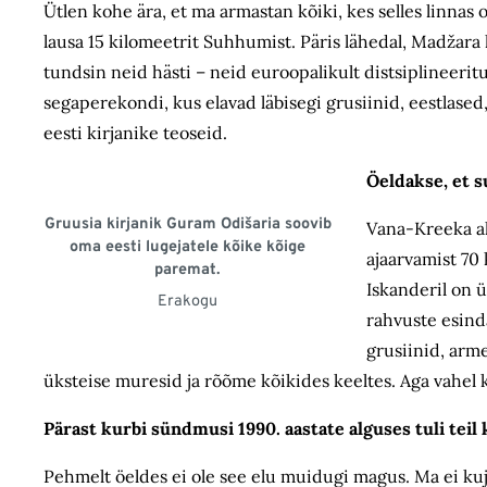
Ütlen kohe ära, et ma armastan kõiki, kes selles linnas 
lausa 15 kilomeetrit Suhhumist. Päris lähedal, Madžara k
tundsin neid hästi – neid euroopalikult distsiplineeritud
segaperekondi, kus elavad läbisegi grusiinid, eestlased
eesti kirjanike teoseid.
Öeldakse, et 
Gruusia kirjanik Guram Odišaria soovib
Vana-Kreeka al
oma eesti lugejatele kõike kõige
ajaarvamist 70 
paremat.
Iskanderil on 
Erakogu
rahvuste esind
grusiinid, arm
üksteise muresid ja rõõme kõikides keeltes. Aga vahel k
Pärast kurbi sündmusi 1990. aastate alguses tuli teil
Pehmelt öeldes ei ole see elu muidugi magus. Ma ei kujut