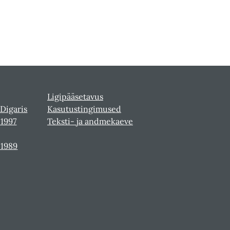
Ligipääsetavus
 Digaris
Kasutustingimused
-1997
Teksti- ja andmekaeve
-1989