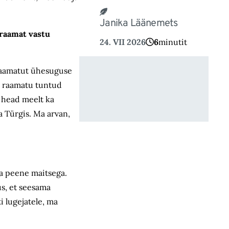
Janika Läänemets
 raamat vastu
24. VII 2026
6
minutit
a raamatut ühesuguse
is raamatu tuntud
 head meelt ka
ja Türgis. Ma arvan,
eja peene maitsega.
us, et seesama
i lugejatele, ma