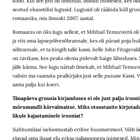
kõiki. Kui see jutt oli ilmunud, otsisid inimesed, kes 
seotud eksootilisi lugusid. Lugusid oli rääkida küll grus
romaaniks, mis ilmuski 2007. aastal.
Romaanis on üks lugu sellest, et Mihhail Temurovitš oli
ja viis oma lapsepõlvesõbrannale, kes oli pärast poja h
sõbrannale, et ta kingib talle kassi, kelle John Fitzgera
on ravikass, kes peaks olema pidevalt haige läheduses.
jälle käima. See lugu näitab ilmekalt, et Mihhail Temurovi
valisin ma raamatu pealkirjaks just selle punase Kassi. 
sama palju kui koeri.
Tänapäeva gruusia kirjanduses ei ole just palju iroon
mõrumandli kõrvalmaitse. Miks otsustasite kirjutada 
likule kajastamisele irooniat?
Suhhumilasi iseloomustab eriline huumorimeel. Võib ö
elavad oma ilusat elu erksa naljasoonega inimesed. Min