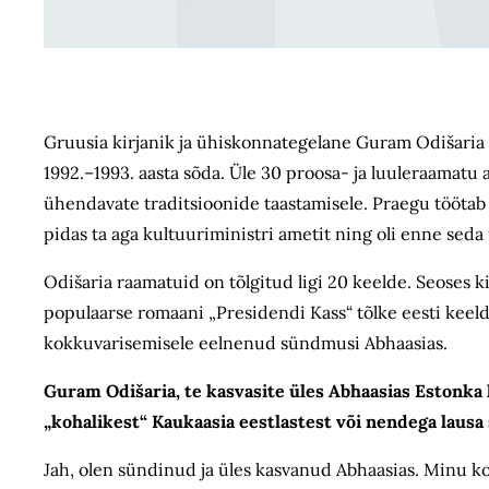
Gruusia kirjanik ja ühiskonnategelane Guram Odišaria (
1992.–1993. aasta sõda. Üle 30 proosa- ja luuleraamatu 
ühendavate traditsioonide taastamisele. Praegu töötab
pidas ta aga kultuuriministri ametit ning oli enne seda 
Odišaria raamatuid on tõlgitud ligi 20 keelde. Seoses ki
populaarse romaani „Presidendi Kass“ tõlke eesti keeld
kokkuvarisemisele eelnenud sündmusi Abhaasias.
Guram Odišaria, te kasvasite üles Abhaasias Estonka 
„kohalikest“ Kaukaasia eestlastest või nendega laus
Jah, olen sündinud ja üles kasvanud Abhaasias. Minu k