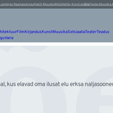
õ
Loomingu Raamatukogu
Ajakiri Muusika
Müürileht
e-Kunst.ee
Sirp
Teater.Muusika.
hitektuur
Film
Kirjandus
Kunst
Muusika
Sotsiaalia
Teater
Teadus
ugu
Varia
l, kus elavad oma ilusat elu erksa naljasoone