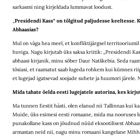
sarkasmi ning kirjeldada lummavat loodust.
„
Presidendi Kass“ on tõlgitud paljudesse keeltesse. 
Abhaasias?
Mul on väga hea meel, et konfliktijärgsel territooriumi
huviga. Nagu kirjutab üks saksa kriitik: „Presidendi Ka
abhaasi kirjanik, minu sõber Daur Natškebia. Seda raa
tõsiasi, et raamatut saab lugeda rohkem kui kümnes riigi
et lugejad igatsevad soojade suhete ja huumori järele. N
Mida tahate öelda eesti lugejatele autorina, kes kir
Ma tunnen Eestit hästi, olen elanud nii Tallinnas kui ka
Muide, üks esimesi eesti romaane, mida ma nooruses lug
punakollane kass on jõudnud nüüd eksootilisest Abhaasi
armastan neid nii, nagu minu romaani kangelane Mihhai