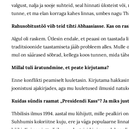
valgust, nalja ja sooje suhteid, seal hinnati üksteist v
tunne, et ma elan korraga kahes linnas, umbes nagu Th
Rahusobitustöö viib teid tihti Abhaasiasse. Kas on ra
Algul oli raskem. Ütlesin endale, et peaasi on taastada 
traditsioonide taastamiseta jääb probleem alles. Mull
mul on säärased sõbrad, kellega koos tunnen, mida täh
Millal tuli äratundmine, et peate kirjutama?
Enne konflikti peamiselt luuletasin. Kirjutama hakkasin j
joonistusi ajakirjades, aga mu luuletused ilmusid natuk
Kuidas sündis raamat „Presidendi Kass“? Ja miks just 
Thbilisis ilmus 1994. aastal mu lühijutt, mille pealkiri on
Suhhumis koloriitne kuju, ere ja väga populaarne linnaf