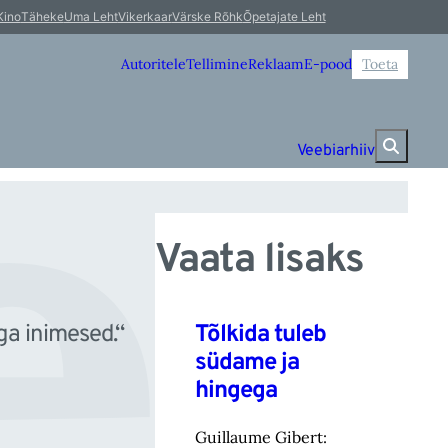
el
Kino
Täheke
Uma Leht
Vikerkaar
Värske Rõhk
Õpetajate Leht
Autoritele
Tellimine
Reklaam
E-pood
Toeta
Veebiarhiiv
Vaata lisaks
Tõlkida tuleb
ga inimesed.“
südame ja
hingega
Guillaume Gibert: