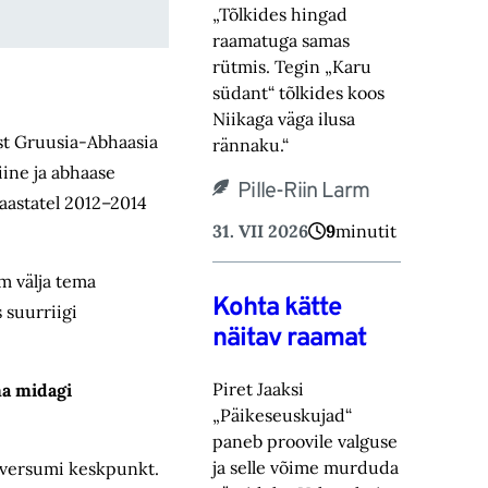
„Tõlkides hingad
raamatuga samas
rütmis. Tegin „Karu
südant“ tõlkides koos
Niikaga väga ilusa
ast Gruusia-Abhaasia
rännaku.“
iine ja abhaase
Pille-Riin Larm
aastatel 2012–2014
31. VII 2026
9
minutit
lm välja tema
Kohta kätte
 suurriigi
näitav raamat
Piret Jaaksi
ma midagi
„Päikeseuskujad“
paneb proovile valguse
ja selle võime murduda
niversumi keskpunkt.