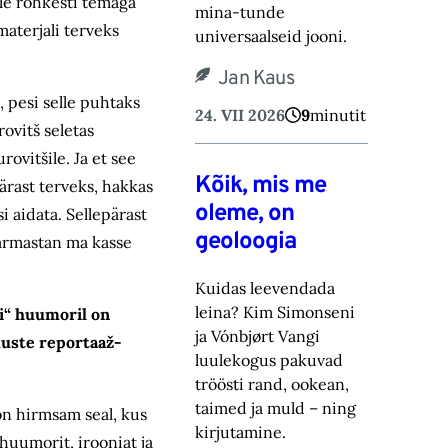
lle rohkesti temaga
mina-tunde
materjali terveks
universaalseid jooni.
Jan Kaus
, pesi selle puhtaks
24. VII 2026
9
minutit
ovitš seletas
rovitšile. Ja et see
Kõik, mis me
ärast terveks, hakkas
oleme, on
si aidata. Sellepärast
geoloogia
, armastan ma kasse
Kuidas leevendada
leina? Kim Simonseni
si“ huumoril on
ja Vónbjørt Vangi
muste reportaaž­
luulekogus pakuvad
tröösti rand, ookean,
taimed ja muld – ning
n hirmsam seal, kus
kirjutamine.
huumorit, irooniat ja