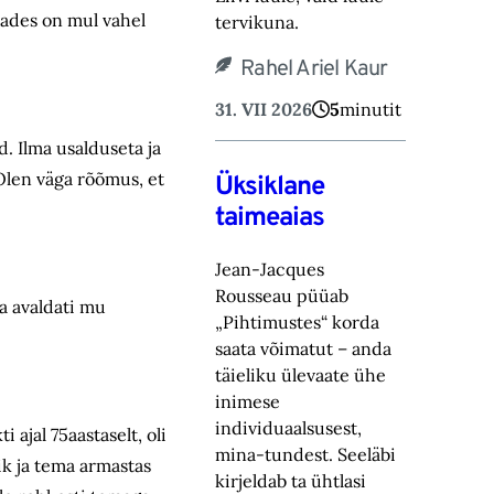
elades on mul vahel
tervikuna.
Rahel Ariel Kaur
31. VII 2026
5
minutit
d. Ilma usalduseta ja
Olen väga rõõmus, et
Üksiklane
taimeaias
Jean-Jacques
Rousseau püüab
na avaldati mu
„Pihtimustes“ korda
saata võimatut – anda
täieliku ülevaate ühe
inimese
individuaalsusest,
 ajal 75aastaselt, oli
mina-tundest. Seeläbi
ik ja tema armastas
kirjeldab ta ühtlasi