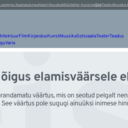
i
Loomingu Raamatukogu
Ajakiri Muusika
Müürileht
e-Kunst.ee
Sirp
Teater.Muusika.
hitektuur
Film
Kirjandus
Kunst
Muusika
Sotsiaalia
Teater
Teadus
ugu
Varia
e õigus elamisväärsele e
võõrandamatu väärtus, mis on seotud pelgalt ne
. See väärtus pole sugugi ainuüksi inimese hin