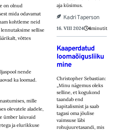
aja küsimus.
ne on olnud
sest mida odavamat
Kadri Taperson
enam kohtleme neid
16. VIII 2024
4
minutit
lennutaksime sellise
ärikalt, võttes
Kaaperdatud
loomaõigusliiku
mine
äljaspool nende
Christopher Sebastian:
kaovad ka loomad.
„Minu nägemus oleks
selline, et kogukond
taandab end
nastumises, mille
kapitalismist ja saab
es olevatele aladele,
tagasi oma jõulise
de ümber laiuvaid
vaimsuse läbi
tega ja elurikkuse
rohujuuretasandi, mis