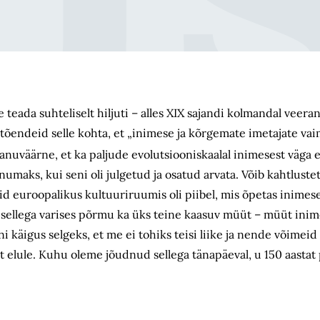
teada suhteliselt hiljuti – alles XIX sajandi kolmandal veerand
õendeid selle kohta, et „inimese ja kõrgemate imetajate va
nuväärne, et ka paljude evolutsiooniskaalal inimesest väga e
aks, kui seni oli julgetud ja osatud arvata. Võib kahtlustet
id euroopalikus kultuuriruumis oli piibel, mis õpetas inimes
os sellega varises põrmu ka üks teine kaasuv müüt – müüt ini
oni käigus selgeks, et me ei tohiks teisi liike ja nende võimei
st elule. Kuhu oleme jõudnud sellega tänapäeval, u 150 aastat 