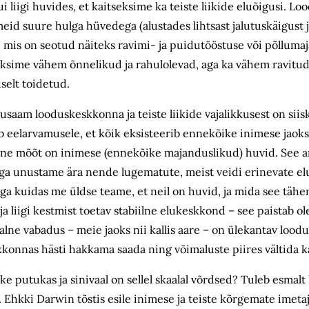
i liigi huvides, et kaitseksime ka teiste liikide eluõigusi. 
eid suure hulga hüvedega (alustades lihtsast jalutuskäigust 
mis on seotud näiteks ravimi- ja puidutööstuse või põlluma
leksime vähem õnnelikud ja rahulolevad, aga ka vähem ravitu
selt toidetud.
rusaam looduskeskkonna ja teiste liikide vajalikkusest on sii
b eelarvamusele, et kõik eksisteerib ennekõike inimese jaoks 
lne mõõt on inimese (ennekõike majanduslikud) huvid. See ar
ega unustame ära nende lugematute, meist veidi erinevate el
ga kuidas me üldse teame, et neil on huvid, ja mida see tähe
a liigi kestmist toetav stabiilne elukeskkond – see paistab ol
aalne vabadus – meie jaoks nii kallis aare – on ülekantav loo
konnas hästi hakkama saada ning võimaluste piires vältida k
ike putukas ja sinivaal on sellel skaalal võrdsed? Tuleb esmalt
 Ehkki Darwin tõstis esile inimese ja teiste kõrgemate imeta