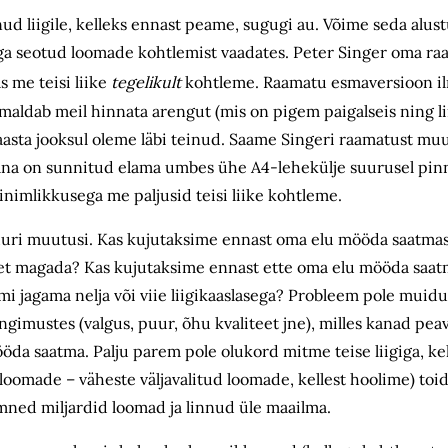
nud liigile, kelleks ennast peame, sugugi au. Võime seda alus
sellega seotud loomade kohtlemist vaadates. Peter Singer oma 
s me teisi liike
tegelikult
kohtleme. Raamatu esmaversioon il
imaldab meil hinnata arengut (mis on pigem paigalseis ning li
aasta jooksul oleme läbi teinud. Saame Singeri raamatust mu
na on sunnitud elama umbes ühe A4-lehekülje suurusel pinna
nimlikkusega me paljusid teisi liike kohtleme.
uuri muutusi. Kas kujutaksime ennast oma elu mööda saatmas
, et magada? Kas kujutaksime ennast ette oma elu mööda saatma
 jagama nelja või viie liigikaaslasega? Probleem pole muidu
ingimustes (valgus, puur, õhu kvaliteet jne), milles kanad pe
öda saatma. Palju parem pole olukord mitme teise liigiga, ke
loomade – väheste väljavalitud loomade, kellest hoolime) toid
ümned miljardid loomad ja linnud üle maailma.