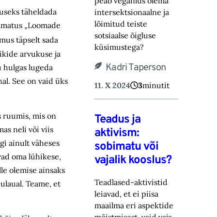
peab veganlus olema
tuseks täheldada
intersektsionaalne ja
lõimitud teiste
raamatus „Loomade
sotsiaalse õigluse
mus täpselt sada
küsimustega?
ikide arvukuse ja
Kadri Taperson
u hulgas lugeda
l. See on vaid üks
11. X 2024
3
minutit
 ruumis, mis on
Teadus ja
s neli või viis
aktivism:
gi ainult väheses
sobimatu või
avad oma lühikese,
vajalik kooslus?
lle olemise ainsaks
Teadlased-aktivistid
ulaual. Teame, et
leiavad, et ei piisa
maailma eri aspektide