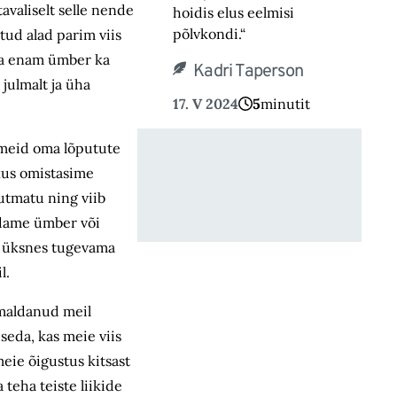
avaliselt selle nende
hoidis elus eelmisi
põlvkondi.“
itud alad parim viis
ha enam ümber ka
Kadri Taperson
julmalt ja üha
17. V 2024
5
minutit
 meid oma lõputute
 kus omistasime
uutmatu ning viib
ldame ümber või
es üksnes tugevama
l.
imaldanud meil
seda, kas meie viis
meie õigustus kitsast
 teha teiste liikide