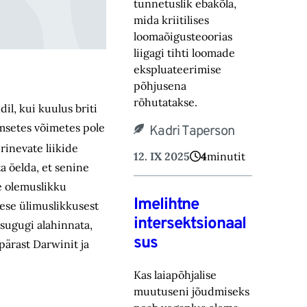
tunnetuslik ebakõla,
mida kriitilises
loomaõigusteoorias
liigagi tihti loomade
ekspluateerimise
põhjusena
rõhutatakse.
il, kui kuulus briti
imsetes võimetes pole
Kadri Taperson
rinevate liikide
12. IX 2025
4
minutit
a öelda, et senine
e olemuslikku
Imelihtne
mese ülimuslikkusest
intersektsionaal
d sugugi alahinnata,
sus
pärast Darwinit ja
Kas laiapõhjalise
muutuseni jõudmiseks