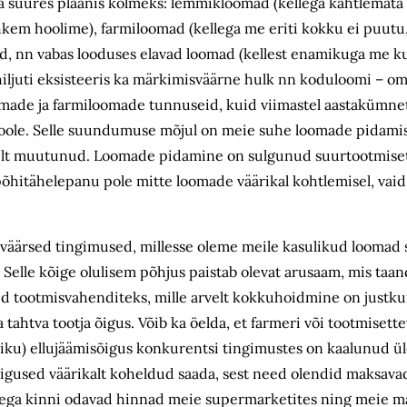
da suures plaanis kolmeks: lemmikloomad (kellega kahtlemata
kem hoolime), farmiloomad (kellega me eriti kokku ei puutu, 
ikud, nn vabas looduses elavad loomad (kellest enamikuga me 
a hiljuti eksisteeris ka märkimisväärne hulk nn koduloomi – 
made ja farmiloomade tunnuseid, kuid viimastel aastakümnet
ole. Selle suundumuse mõjul on meie suhe loomade pidamis
selt muutunud. Loomade pidamine on sulgunud suurtootmise
 põhitähelepanu pole mitte loomade väärikal kohtlemisel, vai
väärsed tingimused, millesse oleme meile kasulikud loomad 
Selle kõige olulisem põhjus paistab olevat arusaam, mis taa
d tootmisvahenditeks, mille arvelt kokkuhoidmine on justkui
tahtva tootja õigus. Võib ka öelda, et farmeri või tootmisette
ku) ellujäämisõigus konkurentsi tingimustes on kaalunud üle
igused väärikalt koheldud saada, sest need olendid maksava
ega kinni odavad hinnad meie supermarketites ning meie ma