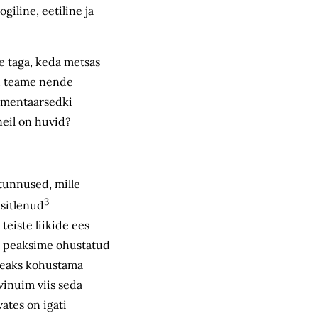
giline, eetiline ja
e taga, keda metsas
id teame nende
lementaarsedki
neil on huvid?
 tunnused, mille
3
äsitlenud
teiste liikide ees
ks peaksime ohustatud
 peaks kohustama
vinuim viis seda
ates on igati