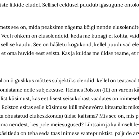
iste liikide eludel. Sellisel eeldusel puudub igasugune ontoloo
mets see on, mida peaksime nägema kõigi nende elusolendit
? Veel rohkem on elusolendeid, keda me kunagi ei kohta, va
u sellise kaudu. See on hääletu kogukond, kellel puuduvad e
, et oma huvide eest seista. Kas ja kuidas me üldse teame, et 
 on õiguslikus mõttes subjektiks olendid, kellel on teatavad
omistame neile subjektsuse. Holmes Rolston (III) on varem k
ist küsimust, kas eetilisest seisukohast vaadates on inimesel 
 Rolston esitas selle küsimuse küll mõnevõrra kitsamalt: mi
a ka ohustatud elukeskkonda) üldse kaitsma? Mis see on, mis
ma nendest, kes pole meiesugused? Lihtsaim ja ka ilmselt le
äsitleda on teha seda taas inimese vaatepunktist: paljude arv