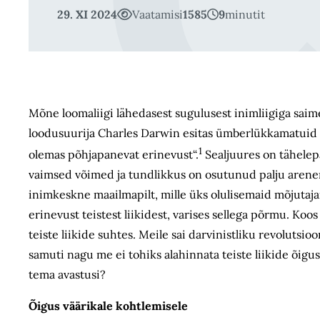
29. XI 2024
Vaatamisi
1585
9
minutit
Mõne loomaliigi lähedasest sugulusest inimliigiga saime 
loodusuurija Charles Darwin esitas ümberlükkamatuid t
1
olemas põhjapanevat erinevust“.
Sealjuures on tähelepa
vaimsed võimed ja tundlikkus on osutunud palju arenenum
inimkeskne maailmapilt, mille üks olulisemaid mõjutaja
erinevust teistest liikidest, varises sellega põrmu. Ko
teiste liikide suhtes. Meile sai darvinistliku revolutsio
samuti nagu me ei tohiks alahinnata teiste liikide õigu
tema avastusi?
Õigus väärikale kohtlemisele