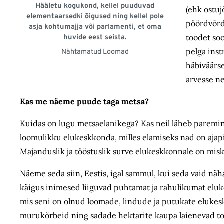
Hääletu kogukond, kellel puuduvad
(ehk ostuj
elementaarsedki õigused ning kellel pole
pöördvõrd
asja kohtumajja või parlamenti, et oma
toodet so
huvide eest seista.
pelga ins
Nähtamatud Loomad
häbiväärse
arvesse ne
Kas me näeme puude taga metsa?
Kuidas on lugu metsaelanikega? Kas neil läheb paremini
loomulikku elukeskkonda, milles elamiseks nad on ajap
Majanduslik ja tööstuslik surve elukeskkonnale on miski,
Näeme seda siin, Eestis, igal sammul, kui seda vaid n
käigus inimesed liiguvad puhtamat ja rahulikumat elukes
mis seni on olnud loomade, lindude ja putukate elukes
murukõrbeid ning sadade hektarite kaupa laienevad t