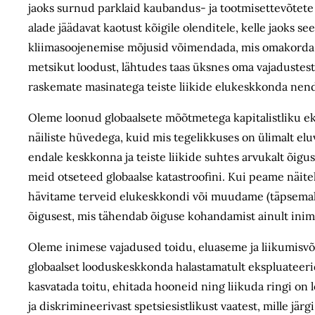
jaoks surnud parklaid kaubandus- ja tootmisettevõtete 
alade jäädavat kaotust kõigile olenditele, kelle jaoks s
kliimasoojenemise mõjusid võimendada, mis omakorda m
metsikut loodust, lähtudes taas üksnes oma vajadustest
raskemate masinatega teiste liikide elukeskkonda nend
Oleme loonud globaalsete mõõtmetega kapitalistliku ek
näiliste hüvedega, kuid mis tegelikkuses on ülimalt elu
endale keskkonna ja teiste liikide suhtes arvukalt õigu
meid otseteed globaalse katastroofini. Kui peame näit
hävitame terveid elukeskkondi või muudame (täpsemalt 
õigusest, mis tähendab õiguse kohandamist ainult inim
Oleme inimese vajadused toidu, eluaseme ja liikumisvõ
globaalset looduskeskkonda halastamatult ekspluateerida
kasvatada toitu, ehitada hooneid ning liikuda ringi on l
ja diskrimineerivast spetsiesistlikust vaatest, mille jä