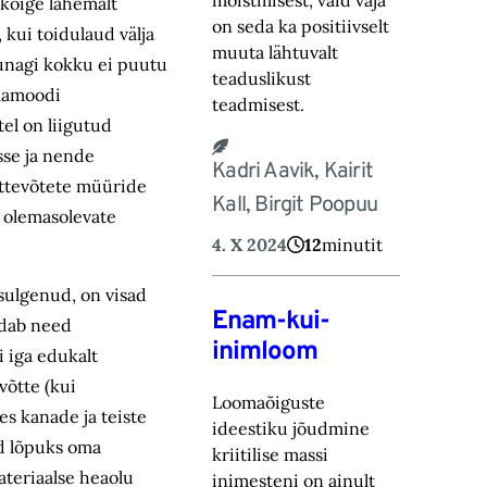
mõistmisest, vaid vaja
 kõige lähemalt
on seda ka positiivselt
kui toidulaud välja
muuta lähtuvalt
kunagi kokku ei puutu
teaduslikust
omamoodi
teadmisest.
el on liigutud
se ja nende
Kadri Aavik, Kairit
ttevõtete müüride
Kall, Birgit Poopuu
d olemasolevate
4. X 2024
12
minutit
sulgenud, on visad
Enam-kui-
ndab need
inimloom
 iga edukalt
võtte (kui
Loomaõiguste
s kanade ja teiste
ideestiku jõudmine
d lõpuks oma
kriitilise massi
teriaalse heaolu
inimesteni on ainult