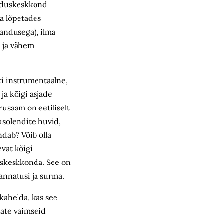
Looduskeskkond
ja lõpetades
jandusega), ilma
d ja vähem
ski instrumentaalne,
ja kõigi asjade
usaam on eetiliselt
usolendite huvid,
ndab? Võib olla
evat kõigi
duskeskkonda. See on
annatusi ja surma.
 kahelda, kas see
jate vaimseid