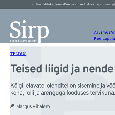
Te
Liigu
Kultuurileht
Akadeemia
Keel ja Kirjandus
Hea Laps
Looming
sisu
juurde
Arvamus
Ar
Keel
Lõpul
TEADUS
Teised liigid ja nend
Kõigil elavatel olenditel on sisemine ja 
koha, rolli ja arenguga looduses tervikuna
Margus Vihalem