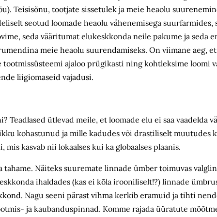
õu). Teisisõnu, tootjate sissetulek ja meie heaolu suurenemi
eliselt seotud loomade heaolu vähenemisega suurfarmides, 
ovime, seda vääritumat elukeskkonda neile pakume ja seda 
trumendina meie heaolu suurendamiseks. On viimane aeg, et 
 tootmissüsteemi ajaloo prügikasti ning kohtleksime loomi vä
nde liigiomaseid vajadusi.
? Teadlased ütlevad meile, et loomade elu ei saa vaadelda v
ikku kohastunud ja mille kadudes või drastiliselt muutudes 
 mis kasvab nii lokaalses kui ka globaalses plaanis.
äha tahame. Näiteks suuremate linnade ümber toimuvas valglin
kkonda ihaldades (kas ei kõla irooniliselt!?) linnade ümbrus
kkond. Nagu seeni pärast vihma kerkib eramuid ja tihti nen
ootmis- ja kaubanduspinnad. Komme rajada üüratute mõõtme