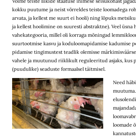
Võime teiste liikide staatuse inimese seisukohast jaga
kokku puutume ja neist võrreldes teiste loomadega roh
arvata, ja kellest me suurt ei hooli) ning lõpuks mets
ja kellest hoolimine on suuresti abstraktne). Veel üsn
vahekategooria, millel oli korraga mõningad lemmikloo
suurtootmise kasvu ja koduloomapidamise kadumise po
pidamise tingimustest teadlik olemisse märkimisväär
vahele ja muutunud riiklikult reguleeritud asjaks, kus
(puudulike) seaduste formaalsel täitmisel.
Need häbi
muutuma. 
elusolendi
majandada 
loomavabri
loomade õ
kannatust