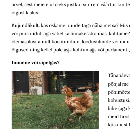
arvel, sest meie elul oleks justkui suurem väärtus kui te
õiguslik alus.
Kujundlikult: kas oskame puude taga näha metsa? Mis 
või puisniidul, aga vahel ka linnakeskkonnas, kohtame
olemasolust ainult koolitundide, loodusfilmide või mu
õigused ning kellel pole asja kohtumajja või parlamenti
Inimene või sipelgas?
Tänapäeval
põhjal me 
põhimõttel
kohustusi.
liike (ag
meid hooli
küsimust k