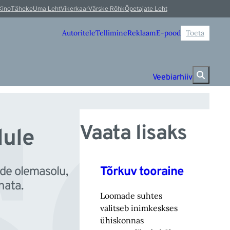
se
Kino
Täheke
Uma Leht
Vikerkaar
Värske Rõhk
Õpetajate Leht
Autoritele
Tellimine
Reklaam
E-pood
Toeta
Veebiarhiiv
Vaata lisaks
lule
Tõrkuv tooraine
nde olemasolu,
nata.
Loomade suhtes
valitseb inimkeskses
ühiskonnas