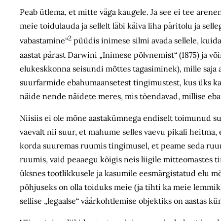
Peab ütlema, et mitte väga kaugele. Ja see ei tee arene
meie toidulauda ja sellelt läbi käiva liha päritolu ja 
2
vabastamine“
püüdis inimese silmi avada sellele, kuida
aastat pärast Darwini „Inimese põlvnemist“ (1875) ja võ
elukeskkonna seisundi mõttes tagasiminek), mille saja 
suurfarmide ebahumaansetest tingimustest, kus üks ka
näide nende näidete meres, mis tõendavad, millise ebai
Niisiis ei ole mõne aastakümnega endiselt toimunud s
vaevalt nii suur, et mahume selles vaevu pikali heitma
korda suuremas ruumis tingimusel, et peame seda ruumi
ruumis, vaid peaaegu kõigis neis liigile mitteomastes t
üksnes tootlikkusele ja kasumile eesmärgistatud elu mö
põhjuseks on olla toiduks meie (ja tihti ka meie lemmik
sellise „legaalse“ väärkohtlemise objektiks on aastas k