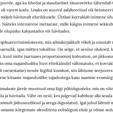
juurde, aga ka tihedat ja standardset tänavavõrku tähendab t
ee oli varem kodu. Lisaks on suured asfalteeritud või betoneer
õjub hävitavalt elurikkusele. Ühtlasi korraldab inimene ü
. Näiteks intensiivne metsaraie, mille käigus inimene sekkub 
e elupaiku kahjustades või hävitades.
spluateerimissüsteemi, mis silmakirjalikult võlub ja uinutab
vaenulik, igas mõttes toksiline. On selge, et senine olukord,
si, kuid mitte (sarnases proportsioonis) kohustusi, on jätkus
eks oma majandusliku huvi ettekäändel vältimatuks, et korra
vaesestame) nende liigilist kooslust, siis lähtume seejuur
ese kitsaste majanduslike vajadustega kasu saamise eesmärgi
imaluste järele muutnud oma liigi põhiõigusteks, mis on võ
 ja hävitada. Vähe on neid, kes julgevad kahtluse alla seada 
oomult jätkusuutlikud ja seega õigustatud. Igal juhul lähtub 
rgi omame kõrgemate olenditena eelisõigust elule ja võime seda