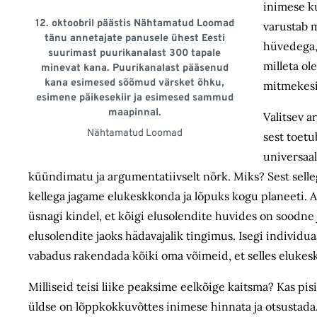
inimese ku
12. oktoobril päästis Nähtamatud Loomad
varustab m
tänu annetajate panusele ühest Eesti
hüvedega, 
suurimast puurikanalast 300 tapale
milleta o
minevat kana. Puurikanalast pääsenud
kana esimesed sõõmud värsket õhku,
mitmekesi
esimene päikesekiir ja esimesed sammud
maapinnal.
Valitsev a
Nähtamatud Loomad
sest toetu
universaa
küündimatu ja argumentatiivselt nõrk. Miks? Sest sell
kellega jagame elukeskkonda ja lõpuks kogu planeeti. A
üsnagi kindel, et kõigi elusolendite huvides on soodne j
elusolendite jaoks hädavajalik tingimus. Isegi individu
vabadus rakendada kõiki oma võimeid, et selles elukesk
Milliseid teisi liike peaksime eelkõige kaitsma? Kas pis
üldse on lõppkokkuvõttes inimese hinnata ja otsustada.