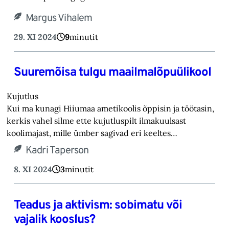
Margus Vihalem
29. XI 2024
9
minutit
Suuremõisa tulgu maailmalõpu­ülikool
Kujutlus
Kui ma kunagi Hiiumaa ametikoolis õppisin ja töötasin,
kerkis vahel silme ette kujutluspilt ilmakuulsast
koolimajast, mille ümber sagivad eri keeltes…
Kadri Taperson
8. XI 2024
3
minutit
Teadus ja aktivism: sobimatu või
vajalik kooslus?