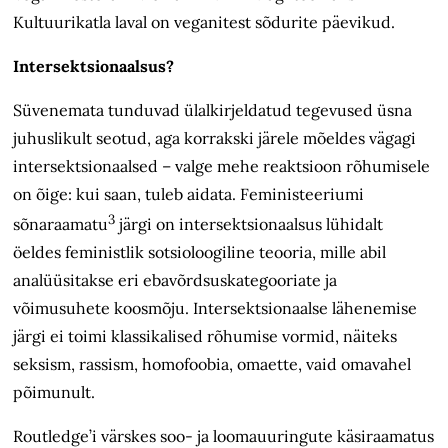
Kultuurikatla laval on veganitest sõdurite päevikud.
Intersektsionaalsus?
Süvenemata tunduvad ülalkirjeldatud tegevused üsna
juhuslikult seotud, aga korrakski järele mõeldes vägagi
intersektsionaalsed – valge mehe reaktsioon rõhumisele
on õige: kui saan, tuleb aidata. Feministeeriumi
3
sõnaraamatu
järgi on intersektsionaalsus lühidalt
öeldes feministlik sotsioloogiline teooria, mille abil
analüüsitakse eri ebavõrdsuskategooriate ja
võimusuhete koosmõju. Intersektsionaalse lähenemise
järgi ei toimi klassikalised rõhumise vormid, näiteks
seksism, rassism, homofoobia, omaette, vaid omavahel
põimunult.
Routledge’i värskes soo- ja looma­uuringute käsiraamatus