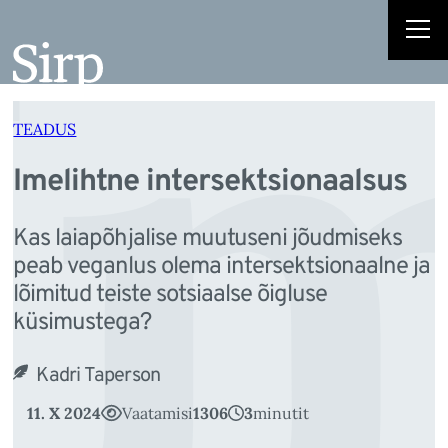
Im
Liigu
sisu
juurde
TEADUS
Imelihtne intersektsionaalsus
Kas laiapõhjalise muutuseni jõudmiseks
peab veganlus olema intersektsionaalne ja
lõimitud teiste sotsiaalse õigluse
küsimustega?
Kadri Taperson
11. X 2024
Vaatamisi
1306
3
minutit