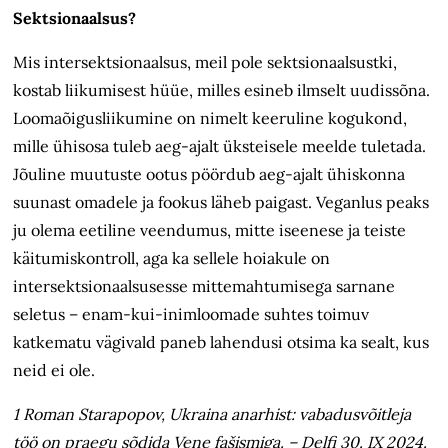
Sektsionaalsus?
Mis intersektsionaalsus, meil pole sektsionaalsustki,
kostab liikumisest hüüe, milles esineb ilmselt uudissõna.
Looma­õigusliikumine on nimelt keeruline kogukond,
mille ühisosa tuleb aeg-ajalt üksteisele meelde tuletada.
Jõuline muutuste ootus pöördub aeg-ajalt ühiskonna
suunast omadele ja fookus läheb paigast. Veganlus peaks
ju olema eetiline veendumus, mitte iseenese ja teiste
käitumiskontroll, aga ka sellele hoiakule on
intersektsionaalsusesse mittemahtumisega sarnane
seletus – enam-kui-inimloomade suhtes toimuv
katkematu vägivald paneb lahendusi otsima ka sealt, kus
neid ei ole.
1 Roman Starapopov, Ukraina anarhist: vabadusvõitleja
töö on praegu sõdida Vene fašismiga. – Delfi 30. IX 2024.