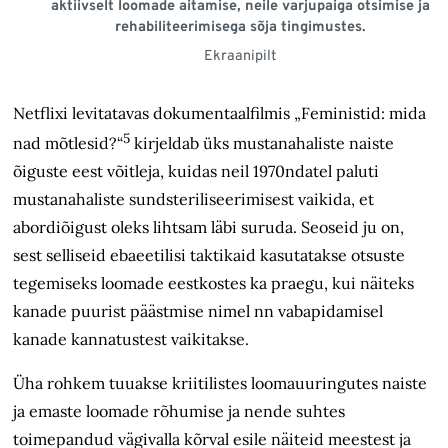
aktiivselt loomade aitamise, neile varjupaiga otsimise ja
rehabiliteerimisega sõja tingimustes.
Ekraanipilt
Netflixi levitatavas dokumentaalfilmis „Feministid: mida
5
nad mõtlesid?“
kirjeldab üks mustanahaliste naiste
õiguste eest võitleja, kuidas neil 1970ndatel paluti
mustanahaliste sundsteriliseerimisest vaikida, et
abordiõigust oleks lihtsam läbi suruda. Seoseid ju on,
sest selliseid ebaeetilisi taktikaid kasutatakse otsuste
tegemiseks loomade eestkostes ka praegu, kui näiteks
kanade puurist päästmise nimel nn vabapidamisel
kanade kannatustest vaikitakse.
Üha rohkem tuuakse kriitilistes loomauuringutes naiste
ja emaste loomade rõhumise ja nende suhtes
toimepandud vägivalla kõrval esile näiteid meestest ja