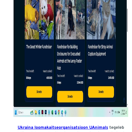
Ukraina loomakaitseorganisatsioon UAnimals
tegeleb