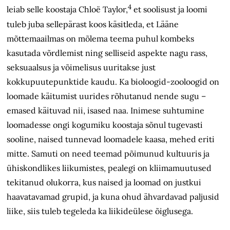
4
leiab selle koostaja Chloë Taylor,
et soolisust ja loomi
tuleb juba sellepärast koos käsitleda, et Lääne
mõttemaailmas on mõlema teema puhul kombeks
kasutada võrdlemist ning selliseid aspekte nagu rass,
seksuaalsus ja võimelisus uuritakse just
kokkupuutepunktide kaudu. Ka bioloogid-zooloogid on
loomade käitumist uurides rõhutanud nende sugu –
emased käituvad nii, isased naa. Inimese suhtumine
loomadesse ongi kogumiku koostaja sõnul tugevasti
sooline, naised tunnevad loomadele kaasa, mehed eriti
mitte. Samuti on need teemad põimunud kultuuris ja
ühiskondlikes liikumistes, pealegi on kliimamuutused
tekitanud olukorra, kus naised ja loomad on justkui
haavatavamad grupid, ja kuna ohud ähvardavad paljusid
liike, siis tuleb tegeleda ka liikideülese õiglusega.