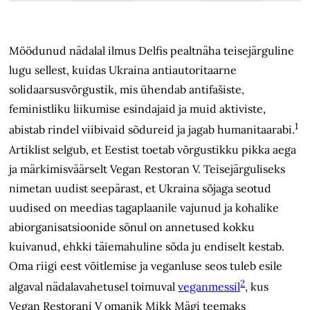
Möödunud nädalal ilmus Delfis pealtnäha teisejärguline
lugu sellest, kuidas Ukraina antiautoritaarne
solidaarsusvõrgustik, mis ühendab antifašiste,
feministliku liikumise esindajaid ja muid aktiviste,
1
abistab rindel viibivaid sõdureid ja jagab humanitaarabi.
Artiklist selgub, et Eestist toetab võrgustikku pikka aega
ja märkimisväärselt Vegan Restoran V. Teisejärguliseks
nimetan uudist seepärast, et Ukraina sõjaga seotud
uudised on meedias tagaplaanile vajunud ja kohalike
abiorganisatsioonide sõnul on annetused kokku
kuivanud, ehkki täiemahuline sõda ju endiselt kestab.
Oma riigi eest võitlemise ja veganluse seos tuleb esile
2
algaval nädalavahetusel toimuval
veganmessil
, kus
Vegan Restorani V omanik Mikk Mägi teemaks