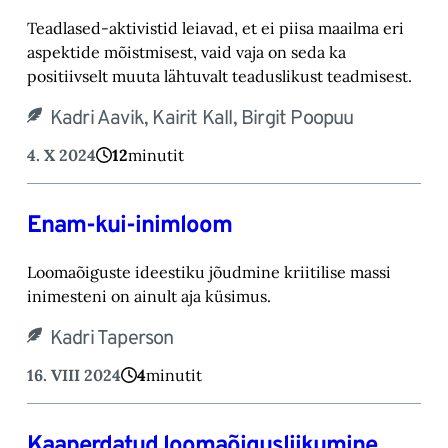
Teadlased-aktivistid leiavad, et ei piisa maailma eri
aspektide mõistmisest, vaid vaja on seda ka
positiivselt muuta lähtuvalt teaduslikust teadmisest.
Kadri Aavik, Kairit Kall, Birgit Poopuu
4. X 2024
12
minutit
Enam-kui-inimloom
Loomaõiguste ideestiku jõudmine kriitilise massi
inimesteni on ainult aja küsimus.
Kadri Taperson
16. VIII 2024
4
minutit
Kaaperdatud loomaõigusliikumine