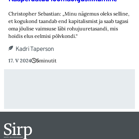
Christopher Sebastian: „Minu nägemus oleks selline,
et kogukond taandab end kapitalismist ja saab tagasi
oma jõulise vaimsuse läbi rohujuuretasandi, mis
hoidis elus eelmisi põlvkondi.“
Kadri Taperson
17. V 2024
5
minutit