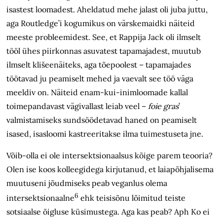
isastest loomadest. Aheldatud mehe jalast oli juba juttu,
aga Routledge’i kogumikus on värskemaidki näiteid
meeste probleemidest. See, et Rappija Jack oli ilmselt
tööl ühes piirkonnas asuvatest tapamajadest, muutub
ilmselt klišeenäiteks, aga tõepoolest – tapamajades
töötavad ju peamiselt mehed ja vaevalt see töö väga
meeldiv on. Näiteid enam-kui-inimloomade kallal
toimepandavast vägivallast leiab veel –
foie gras
’
valmistamiseks sundsöödetavad haned on peamiselt
isased, isasloomi kastreeritakse ilma tuimestuseta jne.
Võib-olla ei ole intersektsionaalsus kõige parem teooria?
Olen ise koos kolleegidega kirjutanud, et laiapõhjalisema
muutuseni jõudmiseks peab veganlus olema
6
intersektsionaalne
ehk teisisõnu lõimitud teiste
sotsiaalse õigluse küsimustega. Aga kas peab? Aph Ko ei