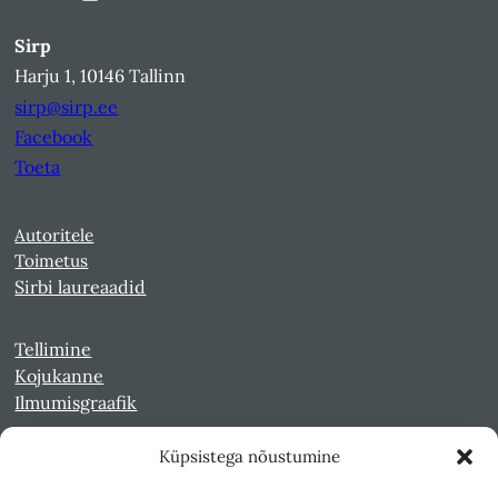
Sirp
Harju 1, 10146 Tallinn
sirp@sirp.ee
Facebook
Toeta
Autoritele
Toimetus
Sirbi laureaadid
Tellimine
Kojukanne
Ilmumisgraafik
Küpsistega nõustumine
Veebiarhiiv
Sirp pdf-failidena Digaris