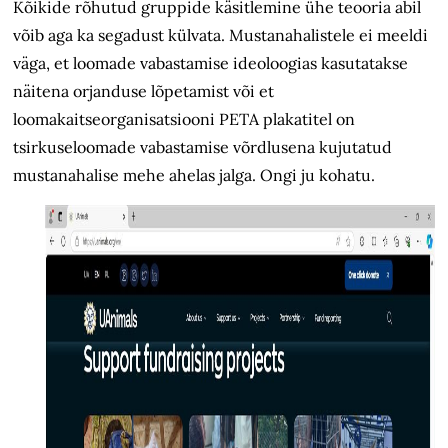
Kõikide rõhutud gruppide käsitlemine ühe teooria abil
võib aga ka segadust külvata. Mustanahalistele ei meeldi
väga, et loomade vabastamise ideoloogias kasutatakse
näitena orjanduse lõpetamist või et
loomakaitseorganisatsiooni PETA plakatitel on
tsirkuseloomade vabastamise võrdlusena kujutatud
mustanahalise mehe ahelas jalga. Ongi ju kohatu.