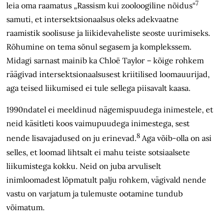
7
leia oma raamatus „Rassism kui zooloogiline nõidus“
samuti, et intersektsionaalsus oleks adekvaatne
raamistik soolisuse ja liikidevaheliste seoste uurimiseks.
Rõhumine on tema sõnul segasem ja komplekssem.
Midagi sarnast mainib ka Chloë Taylor – kõige rohkem
räägivad intersektsionaalsusest kriitilised loomauurijad,
aga teised liikumised ei tule sellega piisavalt kaasa.
1990ndatel ei meeldinud nägemispuudega inimestele, et
neid käsitleti koos vaimupuudega inimestega, sest
8
nende lisavajadused on ju erinevad.
Aga võib-olla on asi
selles, et loomad lihtsalt ei mahu teiste sotsiaalsete
liikumistega kokku. Neid on juba arvuliselt
inimloomadest lõpmatult palju rohkem, vägivald nende
vastu on varjatum ja tulemuste ootamine tundub
võimatum.