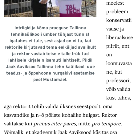
meelest
probleem
konservatii
Intriigid ja kõma praeguse Tallinna
vsuse ja
tehnikaülikooli ümber tühjast tünnist
liberaalsuse
igatahes ei tule, sest asjad on viltu, kui
piirilt, ent
rektorile kirjutavad tema eelkäijad avalikult
ja rektor vastab teisele talle trükitud
on
lahtisele kirjale niisamuti lahtiselt. Pildil
loomuvasta
Jaak Aaviksoo Tallinna tehnikaülikooli uue
ne, kui
teadus- ja õppehoone nurgakivi asetamise
peol Mustamäel.
professorit
võib valida
kust tahes,
aga rektorit tohib valida üksnes seestpoolt, oma
kasvandike ja n-ö põliste kohalike hulgast. Rektor
valitakse kui
primus inter pares
, mitte
pro tempore
.
Võimalik, et akadeemik Jaak Aaviksood käsitas osa