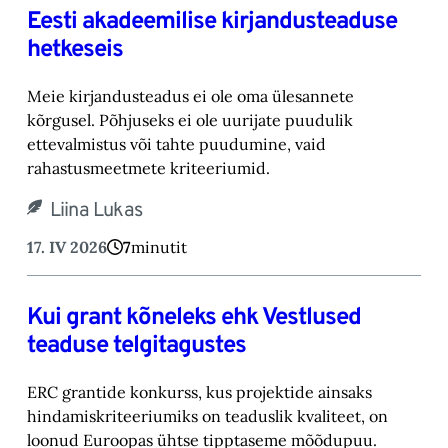
Eesti akadeemilise kirjandusteaduse
hetkeseis
Meie kirjandusteadus ei ole oma ülesannete
kõrgusel. Põhjuseks ei ole uurijate puudulik
ettevalmistus või tahte puudumine, vaid
rahastusmeetmete kriteeriumid.
Liina Lukas
17. IV 2026
7
minutit
Kui grant kõneleks ehk Vestlused
teaduse telgitagustes
ERC grantide konkurss, kus projektide ainsaks
hindamiskriteeriumiks on teaduslik kvaliteet, on
loonud Euroopas ühtse tipptaseme mõõdupuu.