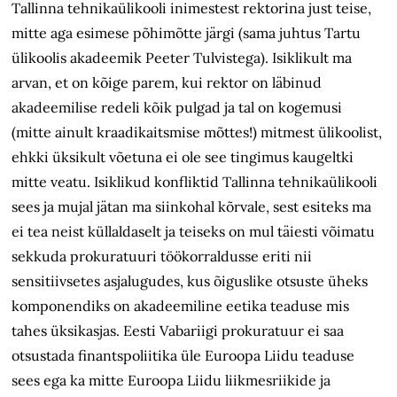
Tallinna tehnikaülikooli inimestest rektorina just teise,
mitte aga esimese põhimõtte järgi (sama juhtus Tartu
ülikoolis akadeemik Peeter Tulvistega). Isiklikult ma
arvan, et on kõige parem, kui rektor on läbinud
akadeemilise redeli kõik pulgad ja tal on kogemusi
(mitte ainult kraadikaitsmise mõttes!) mitmest ülikoolist,
ehkki üksikult võetuna ei ole see tingimus kaugeltki
mitte veatu. Isiklikud konfliktid Tallinna tehnikaülikooli
sees ja mujal jätan ma siinkohal kõrvale, sest esiteks ma
ei tea neist küllaldaselt ja teiseks on mul täiesti võimatu
sekkuda prokuratuuri töökorraldusse eriti nii
sensitiivsetes asjalugudes, kus õiguslike otsuste üheks
komponendiks on akadeemiline eetika teaduse mis
tahes üksikasjas. Eesti Vabariigi prokuratuur ei saa
otsustada finantspoliitika üle Euroopa Liidu teaduse
sees ega ka mitte Euroopa Liidu liikmesriikide ja