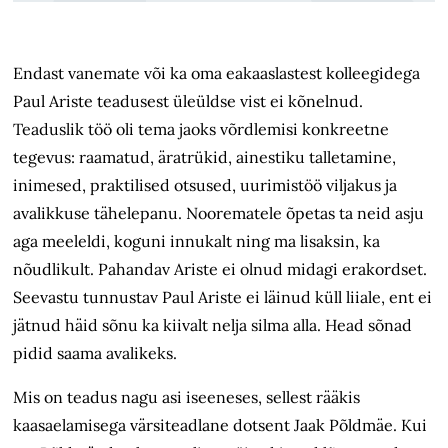
Endast vanemate või ka oma eakaaslastest kolleegidega
Paul Ariste teadusest üleüldse vist ei kõnelnud.
Teaduslik töö oli tema jaoks võrdlemisi konkreetne
tegevus: raamatud, äratrükid, ainestiku talletamine,
inimesed, praktilised otsused, uurimistöö viljakus ja
avalikkuse tähelepanu. Noorematele õpetas ta neid asju
aga meeleldi, koguni innukalt ning ma lisaksin, ka
nõudlikult. Pahandav Ariste ei olnud midagi erakordset.
Seevastu tunnustav Paul Ariste ei läinud küll liiale, ent ei
jätnud häid sõnu ka kiivalt nelja silma alla. Head sõnad
pidid saama avalikeks.
Mis on teadus nagu asi iseeneses, sellest rääkis
kaasaelamisega värsiteadlane dotsent Jaak Põldmäe. Kui