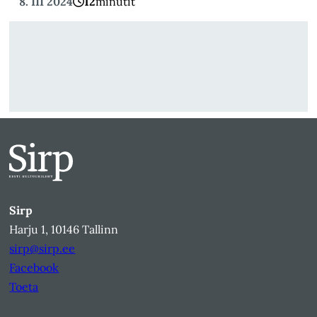
8. III 2024
12
minutit
Sirp
Harju 1, 10146 Tallinn
sirp@sirp.ee
Facebook
Toeta