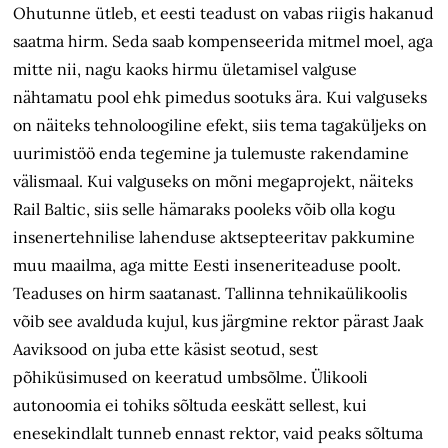
Ohutunne ütleb, et eesti teadust on vabas riigis hakanud
saatma hirm. Seda saab kompenseerida mitmel moel, aga
mitte nii, nagu kaoks hirmu ületamisel valguse
nähtamatu pool ehk pimedus sootuks ära. Kui valguseks
on näiteks tehnoloogiline efekt, siis tema tagaküljeks on
uurimistöö enda tegemine ja tulemuste rakendamine
välismaal. Kui valguseks on mõni megaprojekt, näiteks
Rail Baltic, siis selle hämaraks pooleks võib olla kogu
insenertehnilise lahenduse aktsepteeritav pakkumine
muu maailma, aga mitte Eesti inseneriteaduse poolt.
Teaduses on hirm saatanast. Tallinna tehnikaülikoolis
võib see avalduda kujul, kus järgmine rektor pärast Jaak
Aaviksood on juba ette käsist seotud, sest
põhiküsimused on keeratud umbsõlme. Ülikooli
autonoomia ei tohiks sõltuda eeskätt sellest, kui
enesekindlalt tunneb ennast rektor, vaid peaks sõltuma