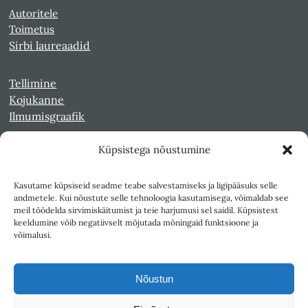
Autoritele
Toimetus
Sirbi laureaadid
Tellimine
Kojukanne
Ilmumisgraafik
Küpsistega nõustumine
Veebiarhiiv
Sirp pdf-failidena Digaris
Kasutame küpsiseid seadme teabe salvestamiseks ja ligipääsuks selle
Kultuurileht 1994-1997
andmetele. Kui nõustute selle tehnoloogia kasutamisega, võimaldab see
Reede 1989-1990
meil töödelda sirvimiskäitumist ja teie harjumusi sel saidil. Küpsistest
Sirp ja Vasar 1940-1989
keeldumine võib negatiivselt mõjutada mõningaid funktsioone ja
võimalusi.
Ligipääsetavus
Kasutustingimused
Nõustun
Teksti- ja andmekaeve