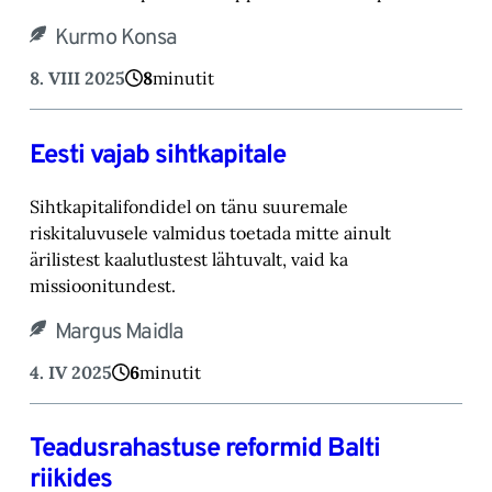
Kurmo Konsa
8. VIII 2025
8
minutit
Eesti vajab sihtkapitale
Sihtkapitalifondidel on tänu suuremale
riskitaluvusele valmidus toetada mitte ainult
ärilistest kaalutlustest lähtuvalt, vaid ka
missioonitundest.
Margus Maidla
4. IV 2025
6
minutit
Teadusrahastuse reformid Balti
riikides