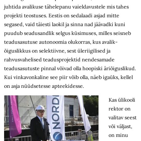
juhtida avalikuse tähelepanu vaieldavustele mis tahes
projekti teostuses. Eestis on sedalaadi asjad mitte
segased, vaid täiesti laokil ja sinna nad jäävadki kuni
puudub seadusandlik selgus küsimuses, milles seisneb
teadusasutuse autonoomia olukorras, kus avalik-
õiguslikkus on selektiivne, sest üleriigilised ja
rahvusvahelised teadusprojektid nendesamade
teadusasutuste pinnal võivad olla hoopiski äriõiguslikud.
Kui vinkavonkaline see piir võib olla, näeb igaüks, kellel
on asja nüüdsetesse apteekidesse.
Kas ülikooli
rektor on
valitav seest
või väljast,
on minu