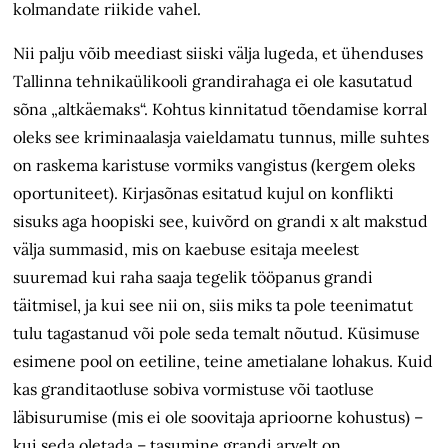
kolmandate riikide vahel.
Nii palju võib meediast siiski välja lugeda, et ühenduses
Tallinna tehnikaülikooli grandirahaga ei ole kasutatud
sõna „altkäemaks“. Kohtus kinnitatud tõendamise korral
oleks see kriminaalasja vaieldamatu tunnus, mille suhtes
on raskema karistuse vormiks vangistus (kergem oleks
oportuniteet). Kirjasõnas esitatud kujul on konflikti
sisuks aga hoopiski see, kuivõrd on grandi x alt makstud
välja summasid, mis on kaebuse esitaja meelest
suuremad kui raha saaja tegelik tööpanus grandi
täitmisel, ja kui see nii on, siis miks ta pole teenimatut
tulu tagastanud või pole seda temalt nõutud. Küsimuse
esimene pool on eetiline, teine ametialane lohakus. Kuid
kas granditaotluse sobiva vormistuse või taotluse
läbisurumise (mis ei ole soovitaja aprioorne kohustus) –
kui seda oletada – tasumine grandi arvelt on