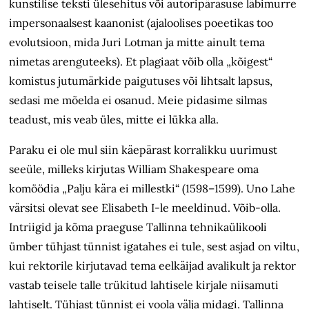
kunstilise teksti ülesehitus või autoripärasuse läbimurre
impersonaalsest kaanonist (ajaloolises poeetikas too
evolutsioon, mida Juri Lotman ja mitte ainult tema
nimetas arenguteeks). Et plagiaat võib olla „kõigest“
komistus jutumärkide paigutuses või lihtsalt lapsus,
sedasi me mõelda ei osanud. Meie pidasime silmas
teadust, mis veab üles, mitte ei lükka alla.
Paraku ei ole mul siin käepärast korralikku uurimust
seeüle, milleks kirjutas William Shakespeare oma
komöödia „Palju kära ei millestki“ (1598–1599). Uno Lahe
värsitsi olevat see Elisabeth I-le meeldinud. Võib-olla.
Intriigid ja kõma praeguse Tallinna tehnikaülikooli
ümber tühjast tünnist igatahes ei tule, sest asjad on viltu,
kui rektorile kirjutavad tema eelkäijad avalikult ja rektor
vastab teisele talle trükitud lahtisele kirjale niisamuti
lahtiselt. Tühjast tünnist ei voola välja midagi. Tallinna