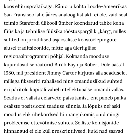
koos ehituspraktikaga. Ränioru kohta Loode-Ameerikas
San Fransisco lahe ääres analoogilist akti ei ole, vaid seal
toimib Stanfordi ülikooli ümber koondatud tahke keha
füüsika ja tehnilise füüsika tööstuspargilik „kärg“, milles
suhted on juriidilised asjaosaliste koostöölepingute
alusel traditsioonide, mitte aga üleriigilise
regionaalprogrammi põhjal. Kolmanda mooduse
kujundasid senaatorid Birch Bayh ja Robert Dole aastal
1980, mil president Jimmy Carter kirjutas alla seadusele,
millega fikseeriti rahalised ning omanduslikud suhted
eri päritolu kapitali vahel intellektuaalse omandi vallas.
Seadus ei välista eelarvete paisutamist, ent paneb paika
osaliste positsiooni teaduse sünnis. Ja lõpuks neljaski
moodus ehk ühekordsed hinnangukomisjonid mingi
probleemse ettevõtmise suhtes. Selliste komisjonide
hinnangud ei ole küll preskriptiivsed, kuid nad saavad