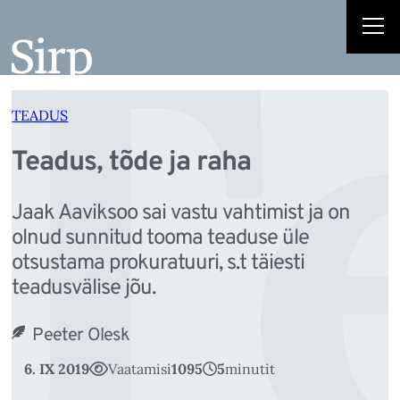
T
Liigu
sisu
juurde
TEADUS
Teadus, tõde ja raha
Jaak Aaviksoo sai vastu vahtimist ja on
olnud sunnitud tooma teaduse üle
otsustama prokuratuuri, s.t täiesti
teadusvälise jõu.
Peeter Olesk
6. IX 2019
Vaatamisi
1095
5
minutit