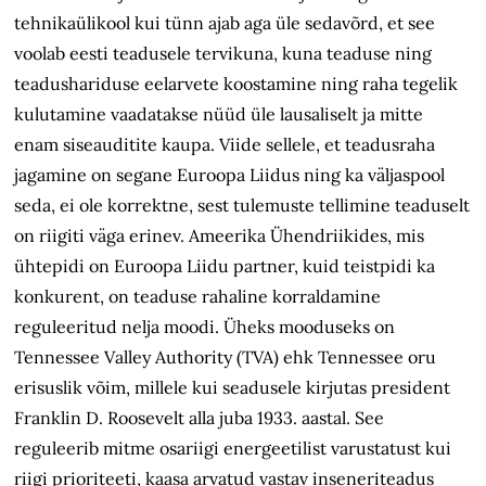
tehnikaülikool kui tünn ajab aga üle sedavõrd, et see
voolab eesti teadusele tervikuna, kuna teaduse ning
teadushariduse eelarvete koostamine ning raha tegelik
kulutamine vaadatakse nüüd üle lausaliselt ja mitte
enam siseauditite kaupa. Viide sellele, et teadusraha
jagamine on segane Euroopa Liidus ning ka väljaspool
seda, ei ole korrektne, sest tulemuste tellimine teaduselt
on riigiti väga erinev. Ameerika Ühendriikides, mis
ühtepidi on Euroopa Liidu partner, kuid teistpidi ka
konkurent, on teaduse rahaline korraldamine
reguleeritud nelja moodi. Üheks mooduseks on
Tennessee Valley Authority (TVA) ehk Tennessee oru
erisuslik võim, millele kui seadusele kirjutas president
Franklin D. Roosevelt alla juba 1933. aastal. See
reguleerib mitme osariigi energeetilist varustatust kui
riigi prioriteeti, kaasa arvatud vastav inseneriteadus