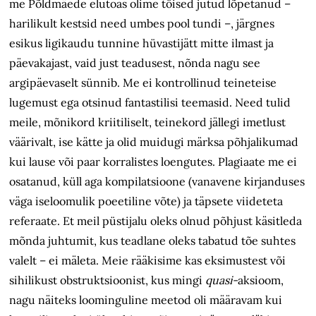
me Põldmäede elutoas olime töised jutud lõpetanud –
harilikult kestsid need umbes pool tundi –, järgnes
esikus ligikaudu tunnine hüvastijätt mitte ilmast ja
päevakajast, vaid just teadusest, nõnda nagu see
argipäevaselt sünnib. Me ei kontrollinud teineteise
lugemust ega otsinud fantastilisi teemasid. Need tulid
meile, mõnikord kriitiliselt, teinekord jällegi imetlust
väärivalt, ise kätte ja olid muidugi märksa põhjalikumad
kui lause või paar korralistes loengutes. Plagiaate me ei
osatanud, küll aga kompilatsioone (vanavene kirjanduses
väga iseloomulik poeetiline võte) ja täpsete viideteta
referaate. Et meil püstijalu oleks olnud põhjust käsitleda
mõnda juhtumit, kus teadlane oleks tabatud tõe suhtes
valelt – ei mäleta. Meie rääkisime kas eksimustest või
sihilikust obstruktsioonist, kus mingi
quasi-
aksioom,
nagu näiteks loominguline meetod oli määravam kui