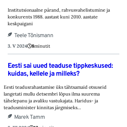
Institutsionaalne pärand, rahvusvahelistumine ja
konkurents 1988. aastast kuni 2010. aastate
keskpaigani
Teele Tõnismann
3. V 2024
8
minutit
Eesti sai uued teaduse tippkeskused:
kuidas, kellele ja milleks?
Eesti teadusrahastamise üks tähtsamaid otsuseid
langetati mullu detsembri lõpus ilma suurema
tähelepanu ja avaliku vastukajata. Haridus- ja
teadusminister kinnitas järgmiseks…
Marek Tamm