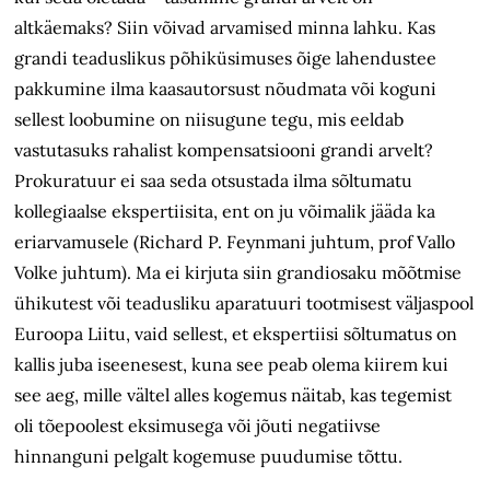
altkäemaks? Siin võivad arvamised minna lahku. Kas
grandi teaduslikus põhiküsimuses õige lahendustee
pakkumine ilma kaasautorsust nõudmata või koguni
sellest loobumine on niisugune tegu, mis eeldab
vastutasuks rahalist kompensatsiooni grandi arvelt?
Prokuratuur ei saa seda otsustada ilma sõltumatu
kollegiaalse ekspertiisita, ent on ju võimalik jääda ka
eriarvamusele (Richard P. Feynmani juhtum, prof Vallo
Volke juhtum). Ma ei kirjuta siin grandiosaku mõõtmise
ühikutest või teadusliku aparatuuri tootmisest väljaspool
Euroopa Liitu, vaid sellest, et ekspertiisi sõltumatus on
kallis juba iseenesest, kuna see peab olema kiirem kui
see aeg, mille vältel alles kogemus näitab, kas tegemist
oli tõepoolest eksimusega või jõuti negatiivse
hinnanguni pelgalt kogemuse puudumise tõttu.