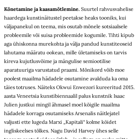
Kõnetamine ja kaasamõtlemine.
Suurtel rahvusvahelise
haardega kunstinäitustel peetakse heaks tooniks, kui
väljapanekul on teema, mis osutab mõnele sotsiaalsele
probleemile või suisa probleemide kogumile. Tihti kipub
aga ühiskonna murekohta ja välja pandud kunstiteoseid
lahutama määratu ookean, mille ületamiseks on tarvis
kireva kujutlusvõime ja mängulise semiootilise
aparatuuriga varustatud praami. Mõnikord võib moe
poolest maailma hädadele osutamine avalduda ka oma
täies totruses. Näiteks Okwui Enwezori kureeritud 2015.
aasta Veneetsia kunsti­biennaalil palus kunstnik Isaac
Julien justkui mingil ähmasel moel kõigile maailma
hädadele korraga osutamiseks Arsenalis näitlejatel
valjusti ette lugeda Marxi „Kapitali“ kolme köidet
ingliskeelses tõlkes. Nagu David Harvey ühes selle