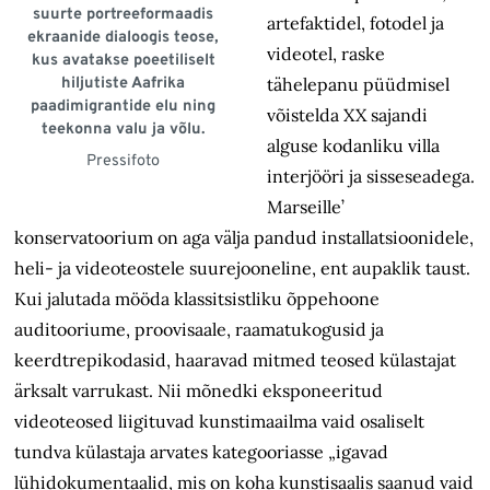
suurte portreeformaadis
artefaktidel, fotodel ja
ekraanide dialoogis teose,
videotel, raske
kus avatakse poeetiliselt
hiljutiste Aafrika
tähelepanu püüdmisel
paadimigrantide elu ning
võistelda XX sajandi
teekonna valu ja võlu.
alguse kodanliku villa
Pressifoto
interjööri ja sisseseadega.
Marseille’
konservatoorium on aga välja pandud installatsioonidele,
heli- ja videoteostele suurejooneline, ent aupaklik taust.
Kui jalutada mööda klassitsistliku õppehoone
auditooriume, proovisaale, raamatukogusid ja
keerdtrepikodasid, haaravad mitmed teosed külastajat
ärksalt varrukast. Nii mõnedki eksponeeritud
videoteosed liigituvad kunstimaailma vaid osaliselt
tundva külastaja arvates kategooriasse „igavad
lühidokumentaalid, mis on koha kunstisaalis saanud vaid