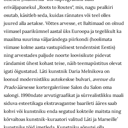
eriväljapanekul „Roots to Routes“, mis, nagu pealkiri
osutab, käsitleb seda, kuidas rännates või teel olles
juured alla aetakse. Võttes arvesse, et Baltimaad on olnud
viimasel paarikümnel aastal üks Euroopa ja tegelikult ka
maailma suurima väljarändega piirkondi (hoolimata
viimase kolme aasta vastupidisest tendentsist Eestis)
ning arvestades paljude noorte loovisikute pidevat
rändamist ühest kohast teise, näib teemapüstitus olevat
igati õigustatud. Läti kunstnik Daria Melnikova on
loonud modernistliku autokeskse bulvari,
avenue du
Prado
äärsesse kortergaleriisse Salon du Salon oma
salongi. 1990ndate arvutigraafikat ja sürrealistlikku maali
siduva esteetikaga ekstravagantse baarileti ääres saab
kohvi või kunstniku enda segatud kokteile maitsta ning
kõrvaltoas kunstnik-kuraatori valitud Läti ja Marseille’
kunstnike töid imetleda. Kunstniku sõnutsi olla