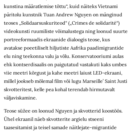
kunstina määratlemise tõttu“, kuid näiteks Vietnami
päritolu kunstnik Tuan Andrew Nguyen on mänginud
teoses „Solidaarsuskuriteod“ („Crimes de solidarité“)
videokunsti ruumiliste võimalustega ning loonud suurte
portreeformaadis ekraanide dialoogis teose, kus
avatakse poeetiliselt hiljutiste Aafrika paadimigrantide
elu ning teekonna valu ja võlu. Konservatooriumi aulas
ehk kontserdisaalis on paigutatud vastakuti kaks umbes
viie meetri kõrgust ja kahe meetri laiust LED-ekraani,
millel jookseb mõlemal film või lugu Marseille’ Saint Justi
skvotteritest, kelle pea kohal terendab hirmutavalt
väljaviskamine.
Teose süžee on loonud Nguyen ja skvotterid koostöös.
Ühel ekraanil näeb skvotterite argielu stseeni
taasesitamist ja teisel samade näitlejate-migrantide