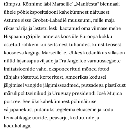
tümpsu. Kõnnime läbi Marseille’ „Manifesta“ biennaali
ühele põhiekspositsiooni kahekümnest näitusest.
Astume sisse Grobet-Labadié muuseumi, mille maja
rikas pärija ja lastetu lesk, kaotanud oma viimase mehe
Hispaania gripile, annetas koos üle Euroopa kokku
ostetud rohkem kui seitsmest tuhandest kunstiteosest
koosneva koguga Marseille’le. Uhkes kodanlikus villas on
nüüd fajansspuuviljade ja Fra Angelico varauusaegsete
imitatsioonide vahel eksponeeritud mõned fotod
tühjaks tõstetud korteritest, Ameerikas kodusel
jälgimisel vangide jälgimisseadmed, putsadega plastikust
märulipolitseinikud ja Uruguay presidendi José Mujica
portree. See üks kahekümnest põhinäituse
väljapanekust pidanuks tegelema eluaseme ja kodu
temaatikaga: üüride, peavarju, kodutunde ja
kodukohaga.