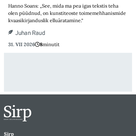
Hanno Soans: „See, mida ma pea igas tekstis teha
olen püüdnud, on kunstiteoste toimemehhanismide
kvaasikirjanduslik elluäratamine.“
Juhan Raud
31. VII 2026
8
minutit
Sirp