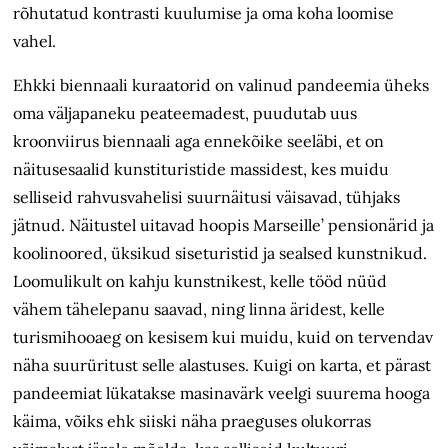
rõhutatud kontrasti kuulumise ja oma koha loomise
vahel.
Ehkki biennaali kuraatorid on valinud pandeemia üheks
oma väljapaneku peateemadest, puudutab uus
kroonviirus biennaali aga ennekõike seeläbi, et on
näitusesaalid kunstituristide massidest, kes muidu
selliseid rahvusvahelisi suurnäitusi väisavad, tühjaks
jätnud. Näitustel uitavad hoopis Marseille’ pensionärid ja
koolinoored, üksikud siseturis­tid ja sealsed kunstnikud.
Loomulikult on kahju kunstnikest, kelle tööd nüüd
vähem tähelepanu saavad, ning linna äridest, kelle
turismihooaeg on kesisem kui muidu, kuid on tervendav
näha suur­üritust selle alastuses. Kuigi on karta, et pärast
pandeemiat lükatakse masinavärk veelgi suurema hooga
käima, võiks ehk siiski näha praeguses olukorras