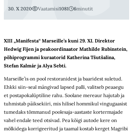
30. X 2020
Vaatamisi
1081
6
minutit
XIII „Manifesta“ Marseille’s kuni 29.
XI. Direktor
Hedwig Fijen ja peakoordinaator Mathilde Rubinstein,
põhiprogrammi kuraatorid Katherina Tšutšalina,
Stefan Kalmár ja Alya Sebti.
Marseille’is on pool restoranidest ja baaridest suletud.
Ehkki siin-seal mängivad lapsed palli, valitseb peaaegu
et postapokalüptiline rahu. Soolane mereaur hajutab ja
tuhmistab päiksekiiri, mis hilisel hommikul vingugaasist
tumedaks tõmmanud poolesaja-aastaste kortermajade
vahel endale teed otsivad. Pea kõigi autode kere on
mõlkidega korrigeeritud ja taamal kostab kerget Magribi