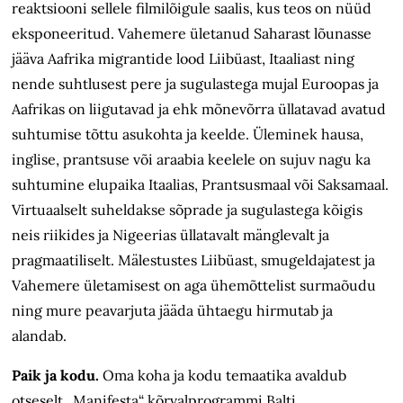
reaktsiooni sellele filmilõigule saalis, kus teos on nüüd
eksponeeritud. Vahemere ületanud Saharast lõunasse
jääva Aafrika migrantide lood Liibüast, Itaaliast ning
nende suhtlusest pere ja sugulastega mujal Euroopas ja
Aafrikas on liigutavad ja ehk mõnevõrra üllatavad avatud
suhtumise tõttu asukohta ja keelde. Üleminek hausa,
inglise, prantsuse või araabia keelele on sujuv nagu ka
suhtumine elupaika Itaalias, Prantsusmaal või Saksamaal.
Virtuaalselt suheldakse sõprade ja sugulastega kõigis
neis riikides ja Nigeerias üllatavalt mänglevalt ja
pragmaatiliselt. Mälestustes Liibüast, smugeldajatest ja
Vahemere ületamisest on aga ühemõttelist surmaõudu
ning mure peavarjuta jääda ühtaegu hirmutab ja
alandab.
Paik ja kodu.
Oma koha ja kodu temaatika avaldub
otseselt „Manifesta“ kõrvalprogrammi Balti