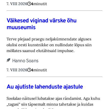
7. VIII 2026
4
minutit
Väikesed viginad värske õhu
muuseumis
Terve plejaad praegu neljakümnendate alguses
olulisi eesti kunstnikke on nullindate lõpus ‎siin
möllates saanud elutähtsaid impulsse.‎
Hanno Soans
7. VIII 2026
4
minutit
Au ajutiste lahenduste ajastule
Soolalao näitusel lubatakse ajas rändamist. Aga kuhu
„tagasi“ siis täpsemalt minna tahetakse ‎ja kuidas