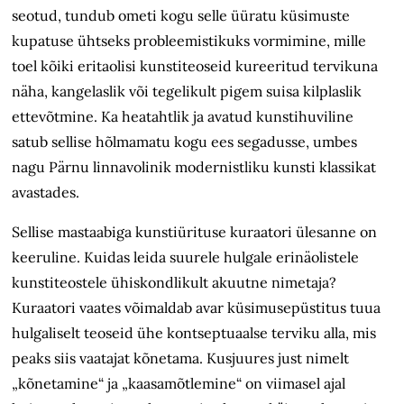
seotud, tundub ometi kogu selle üüratu küsimuste
kupatuse ühtseks probleemistikuks vormimine, mille
toel kõiki eritaolisi kunstiteoseid kureeritud tervikuna
näha, kangelaslik või tegelikult pigem suisa kilplaslik
ettevõtmine. Ka heatahtlik ja avatud kunstihuviline
satub sellise hõlmamatu kogu ees segadusse, umbes
nagu Pärnu linnavolinik modernistliku kunsti klassikat
avastades.
Sellise mastaabiga kunstiürituse kuraatori ülesanne on
keeruline. Kuidas leida suurele hulgale erinäolistele
kunstiteostele ühiskondlikult akuutne nimetaja?
Kuraatori vaates võimaldab avar küsimusepüstitus tuua
hulgaliselt teoseid ühe kontseptuaalse terviku alla, mis
peaks siis vaatajat kõnetama. Kusjuures just nimelt
„kõnetamine“ ja „kaasamõtlemine“ on viimasel ajal