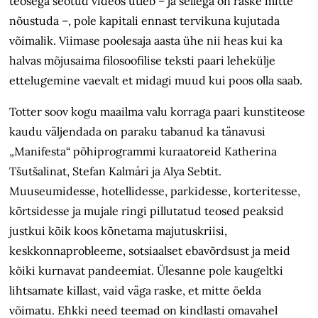
teosega seotud videos ütleb – ja sellega on raske mitte
nõustuda –, pole kapitali ennast tervikuna kujutada
võimalik. Viimase poolesaja aasta ühe nii heas kui ka
halvas mõjusaima filosoofilise teksti paari lehekülje
ettelugemine vaevalt et midagi muud kui poos olla saab.
Totter soov kogu maailma valu korraga paari kunstiteose
kaudu väljendada on paraku tabanud ka tänavusi
„Manifesta“ põhiprogrammi kuraatoreid Katherina
Tšutšalinat, Stefan Kalmári ja Alya Sebtit.
Muuseumidesse, hotellidesse, parkidesse, korteritesse,
kõrtsidesse ja mujale ringi pillutatud teosed peaksid
justkui kõik koos kõnetama majutuskriisi,
keskkonnaprobleeme, sotsiaalset ebavõrdsust ja meid
kõiki kurnavat pandeemiat. Ülesanne pole kaugeltki
lihtsamate killast, vaid väga raske, et mitte öelda
võimatu. Ehkki need teemad on kindlasti omavahel