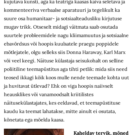
kujutava kunsti, aga ka teatriga kaasas käiva seletava ja
kommenteeriva verbaalse aparatuuri ja tegelikult ka
suure osa humanitaar- ja sotsiaalteadusliku kirjutuse
mugav trikk. Otseselt midagi väitmata saab osutada
suurtele probleemidele nagu kliimamuutus ja sotsiaalne
ebavõrdsus või hoopis kuulsatele praegu poppidele
mõtlejatele, olgu selleks siis Donna Haraway, Karl Marx
või veel keegi. Näituse külastaja seisukohalt on selline
poliitiline teemapüstitus aga tihti petlik: mida siis need
teosed ikkagi kõik koos mulle nende teemade kohta uut
ja huvitavat ütlevad? Ehk on viga hoopis naiivselt
heausklikes või vanamoodsalt kriitilistes
näitusekülastajates, kes eeldavad, et teemapüstituse
kaudu ka teemat lahatakse, mitte ainult ei osutata,
kõnetata ega mõelda kaasa.
Kaheldav tervik, mõned