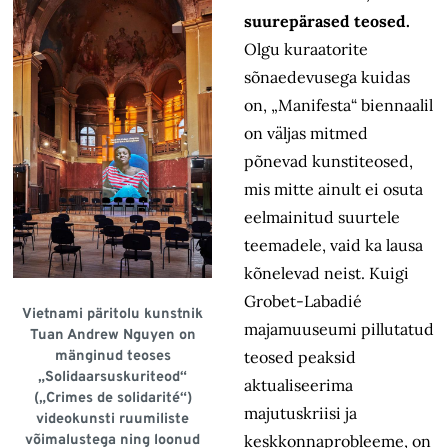
suurepärased teosed.
Olgu kuraatorite
sõnaedevusega kuidas
on, „Manifesta“ biennaalil
on väljas mitmed
põnevad kunstiteosed,
mis mitte ainult ei osuta
eelmainitud suurtele
teemadele, vaid ka lausa
kõnelevad neist. Kuigi
Grobet-Labadié
Vietnami päritolu kunstnik
majamuuseumi pillutatud
Tuan Andrew Nguyen on
mänginud teoses
teosed peaksid
„Solidaarsus­kuriteod“
aktualiseerima
(„Crimes de solidarité“)
majutuskriisi ja
videokunsti ruumiliste
võimalustega ning loonud
keskkonnaprobleeme, on