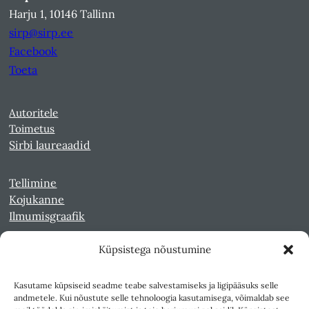
Harju 1, 10146 Tallinn
sirp@sirp.ee
Facebook
Toeta
Autoritele
Toimetus
Sirbi laureaadid
Tellimine
Kojukanne
Ilmumisgraafik
Küpsistega nõustumine
Veebiarhiiv
Sirp pdf-failidena Digaris
Kasutame küpsiseid seadme teabe salvestamiseks ja ligipääsuks selle
Kultuurileht 1994-1997
andmetele. Kui nõustute selle tehnoloogia kasutamisega, võimaldab see
Reede 1989-1990