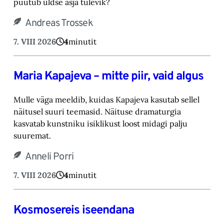
puutub üldse asja tulevik?‎
Andreas Trossek
7. VIII 2026
4
minutit
Maria Kapajeva – mitte piir, vaid algus
Mulle väga meeldib, kuidas Kapajeva kasutab sellel
näitusel suuri teemasid. Näituse drama‎turgia
kasvatab kunstniku isiklikust loost midagi palju
suuremat.‎
Anneli Porri
7. VIII 2026
4
minutit
Kosmosereis iseendana