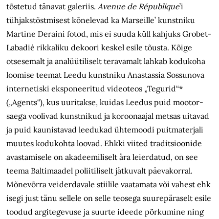
tõstetud tänavat galeriis.
Avenue de République
’i
tühjakstõstmisest kõnelevad ka Marseille’ kunstniku
Martine Deraini fotod, mis ei suuda küll kahjuks Grobet-
Labadié rikkaliku dekoori keskel esile tõusta. Kõige
otsesemalt ja analüütiliselt teravamalt lahkab kodukoha
loomise teemat Leedu kunstniku Anastassia Sossunova
internetiski eksponeeritud videoteos „Tegurid“*
(„Agents“), kus uuritakse, kuidas Leedus puid mootor­
saega voolivad kunstnikud ja koroonaajal metsas uitavad
ja puid kaunistavad leedukad ühtemoodi puitmaterjali
muutes kodukohta loovad. Ehkki viited traditsioonide
avastamisele on akadeemiliselt ära leierdatud, on see
teema Baltimaadel poliitiliselt jätkuvalt päevakorral.
Mõnevõrra veiderdavale stiilile vaatamata või vahest ehk
isegi just tänu sellele on selle teosega suurepäraselt esile
toodud argitegevuse ja suurte ideede põrkumine ning