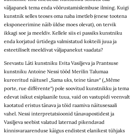
väljapanek tema enda võõrustamislembuse ilming. Kuigi
kunstnik selles teoses oma naba imetleb (enese tootena
eksponeerimine näib üldse moes olevat), on tervik
ikkagi soe ja meeldiv. Kellele siis ei passiks kunstniku
enda korjatud ürtidega valmistatud kokteili juua ja
esteetiliselt meeldivat väljapanekut vaadata?
Seevastu Läti kunstniku Evita Vasiļjeva ja Prantsuse
kunstniku Antoine Nessi tööd Merilin Talumaa
kureeritud näitusel „Sama uks, teine tänav“ („Même
porte, rue différente“) pole soovitud kunstnikku ja tema
edevat isikut esiplaanile tuua, vaid on vastupidi veenvalt
kaotatud eristus tänava ja töid raamiva näitusesaali
vahel. Nessi interpretatsioonid tänavapostidest ja
Vasiļjeva seebist valatud laternad pikendavad
kinnisvara­arenduse käigus endistest elanikest tühjaks