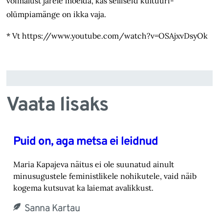
võimalust järele mõelda, kas selliseid kultuuri­
olümpiamänge on ikka vaja.
* Vt https://www.youtube.com/watch?v=OSAjxvDsyOk
Vaata lisaks
Puid on, aga metsa ei leidnud
Maria Kapajeva näitus ei ole suunatud ainult
minusugustele feministlikele nohikutele, vaid ‎näib
kogema kutsuvat ka laiemat avalikkust.‎
Sanna Kartau