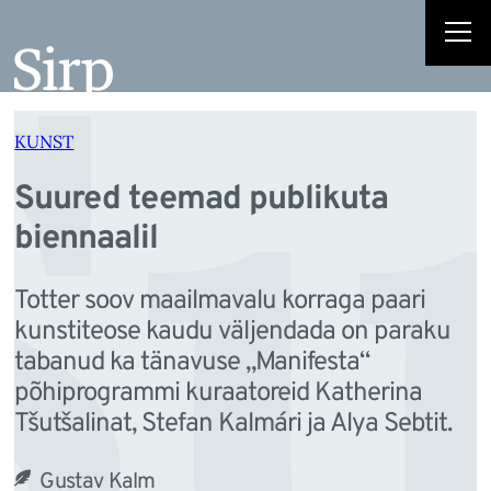
Su
Liigu
sisu
juurde
KUNST
Suured teemad publikuta
biennaalil
Totter soov maailmavalu korraga paari
kunstiteose kaudu väljendada on paraku
tabanud ka tänavuse „Manifesta“
põhiprogrammi kuraatoreid Katherina
Tšutšalinat, Stefan Kalmári ja Alya Sebtit.
Gustav Kalm