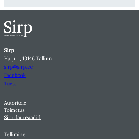
Sirp
Harju 1, 10146 Tallinn
sirp@sirp.ee
Facebook
Toeta
Autoritele
Toimetus
Sirbi laureaadid
Tellimine