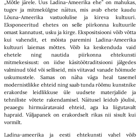
„Mõtle järele. Uus Ladina-Ameerika ehe” on mahukas,
tugev ja mitmekülgne näitus, mis avab ehete kaudu
Lõuna-Ameerika vastuolulise ja kireva kultuuri.
Eksponeeritud ehetes on selle piirkonna kultuurile
omast kannatust, usku ja kirge. Ekspositsiooni võib võtta
kui vahendit, et mõista paremini Ladina-Ameerika
kultuuri laiemas mõttes. Võib ka keskenduda vaid
ehetele ning nautida piirkonna ehtekunsti
mitmekesisust: on iidse käsitöötraditsiooni jälgedes
valminud töid või selliseid, mis viitavad vanade hõimude
uskumustele. Samas on näha väga heal tasemel
modernistlikke ehteid ning saab tunda rõõmu kunstnike
erakordse leidlikkuse üle uudsete materjalide ja
tehniliste võtete rakendamisel. Näitusel leidub jõulisi,
peaaegu hirmuäratavaid ehteid, aga ka liigutavalt
hapraid. Väljapanek on erakordselt rikas nii sisult kui
vormilt.
Ladina-ameerika ja eesti ehtekunsti vahel võib