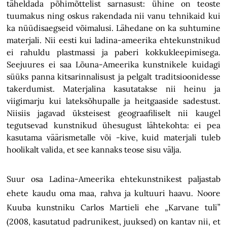
täheldada põhimõttelist sarnasust: ühine on teoste
tuumakus ning oskus rakendada nii vanu tehnikaid kui
ka nüüdisaegseid võimalusi. Lähedane on ka suhtumine
materjali. Nii eesti kui ladina-ameerika ehtekunstnikud
ei rahuldu plastmassi ja paberi kokkukleepimisega.
Seejuures ei saa Lõuna-Ameerika kunstnikele kuidagi
süüks panna kitsarinnalisust ja pelgalt traditsioonidesse
takerdumist. Materjalina kasutatakse nii heinu ja
viigimarju kui lateksõhupalle ja heitgaaside sadestust.
Niisiis jagavad üksteisest geograafiliselt nii kaugel
tegutsevad kunstnikud ühesugust lähtekohta: ei pea
kasutama väärismetalle või -kive, kuid materjali tuleb
hoolikalt valida, et see kannaks teose sisu välja.
Suur osa Ladina-Ameerika ehtekunstnikest paljastab
ehete kaudu oma maa, rahva ja kultuuri haavu. Noore
Kuuba kunstniku Carlos Martieli ehe „Karvane tuli”
(2008, kasutatud padrunikest, juuksed) on kantav nii, et