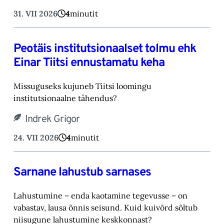
31. VII 2026
4
minutit
Peotäis institutsionaalset tolmu ehk
Einar Tiitsi ennustamatu keha
Missuguseks kujuneb Tiitsi loomingu
institutsionaalne tähendus?
Indrek Grigor
24. VII 2026
4
minutit
Sarnane lahustub sarnases
Lahustumine – enda kaotamine tegevusse – on
vabastav, lausa õnnis seisund. Kuid kuivõrd sõltub
niisugune lahustumine keskkonnast?