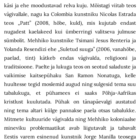
käsi ja ehe moodustavad relva kuju. Mõistagi viitab teos
vägivallale, nagu ka Colombia kunstniku Nicolas Estrada
teos „Patt” (2008, hõbe, kuld), mis kujutab endast
nugadest kaelakeed kui ümberringi valitseva julmuse
sümbolit. Mehhiko kunstnike Tsimani Jesus Renteria ja
Yolanda Resendizi ehe „Suletud suuga” (2006, vanahõbe,
paelad, tint) kätkeb endas vägivalda, religiooni ja
traditsioone. Paelte ja lukuga teos on seotud saladuste ja
vaikimise kaitsepühaku San Ramon Nonatuga, kelle
huultesse tegid moslemid augud ning sulgesid tema suu
tabalukuga, et pühamees ei saaks Põhja-Aafrikas
kristlust kuulutada. Pühak on tänapäevalgi austatud
ning tema altari külge pannakse paela otsas tabalukke.
Mitmete kultuuride vägivalda ning Mehhiko koloniaalse
mineviku problemaatikat avab liigutavalt ja tabavalt
Eestis varem esinenud kunstnik Jorge Manilla teosega