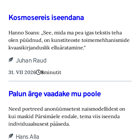
Kosmosereis iseendana
Hanno Soans: „See, mida ma pea igas tekstis teha
olen püüdnud, on kunstiteoste toimemehhanismide
kvaasikirjanduslik elluäratamine.“
Juhan Raud
31. VII 2026
8
minutit
Palun ärge vaadake mu poole
Need portreed anonüümsetest naismodellidest on
kui maskid Pärsimäele endale, tema viis iseenda
individuaalsusest pääseda.
Hans Alla