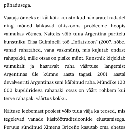
pühadusega.
Vaataja õnneks ei käi kõik kunstnikud hämaratel radadel
ning mõned lahkavad ühiskonna probleeme hoopis
vaimukas võtmes. Näiteks võib tuua Argentina päritolu
kunstniku Elisa Gulminelli töö „Inflatsioon” (2007, hõbe,
vanad rahatähed, vana vaskmünt), mis kujutab endast
rahapakki, mille otsas on pisike münt. Kunstnik kirjeldab
vaimukalt ja haaravalt raha väärtuse langemist
Argentinas üle kümne aasta tagasi. 2001. aastal
devalveeriti Argentinas seni käibinud raha. Mündike 100
000 kupüüridega rahapaki otsas on väärt rohkem kui
terve rahapaki väärtus kokku.
Näituse leebemast poolest võib tuua välja ka teosed, mis
tegelevad vanade käsitöötraditsioonide elustamisega.
Peruus sündinud Ximena Briceño kasutab oma ehetes