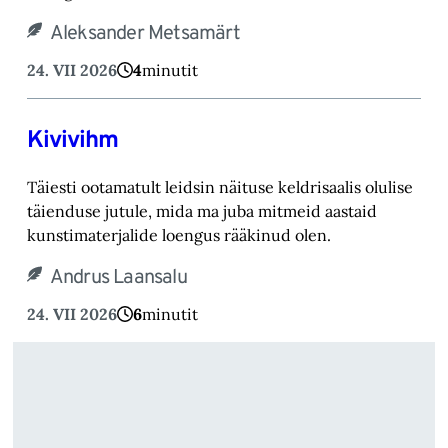
Aleksander Metsamärt
24. VII 2026
4
minutit
Kivivihm
Täiesti ootamatult leidsin näituse keldrisaalis olulise
täienduse jutule, mida ma juba mitmeid aastaid
kunstimaterjalide loengus rääkinud olen.
Andrus Laansalu
24. VII 2026
6
minutit