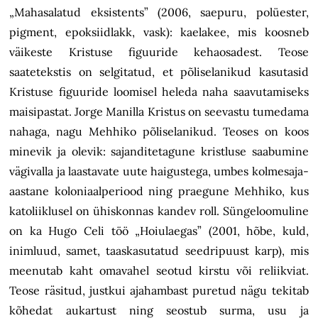
„Mahasalatud eksistents” (2006, saepuru, polüester,
pigment, epoksiidlakk, vask): kaelakee, mis koosneb
väikeste Kristuse figuuride kehaosadest. Teose
saatetekstis on selgitatud, et põliselanikud kasutasid
Kristuse figuuride loomisel heleda naha saavutamiseks
maisipastat. Jorge Manilla Kristus on seevastu tumedama
nahaga, nagu Mehhiko põliselanikud. Teoses on koos
minevik ja olevik: sajanditetagune kristluse saabumine
vägivalla ja laastavate uute haigustega, umbes kolmesaja-
aastane koloniaalperiood ning praegune Mehhiko, kus
katoliiklusel on ühiskonnas kandev roll. Süngeloomuline
on ka Hugo Celi töö „Hoiulaegas” (2001, hõbe, kuld,
inimluud, samet, taaskasutatud seedripuust karp), mis
meenutab kaht omavahel seotud kirstu või reliikviat.
Teose räsitud, justkui ajahambast puretud nägu tekitab
kõhedat aukartust ning seostub surma, usu ja