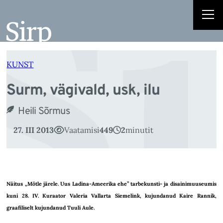
Su
Liigu
sisu
juurde
KUNST
Surm, vägivald, usk, ilu
Heili Sõrmus
27. III 2013
Vaatamisi
449
2
minutit
Näitus „Mõtle järele. Uus Ladina-Ameerika ehe” tarbekunsti- ja disainimuuseumis
kuni 28. IV. Kuraator Valeria Vallarta Siemelink, kujundanud Kaire Rannik,
graafiliselt kujundanud Tuuli Aule.