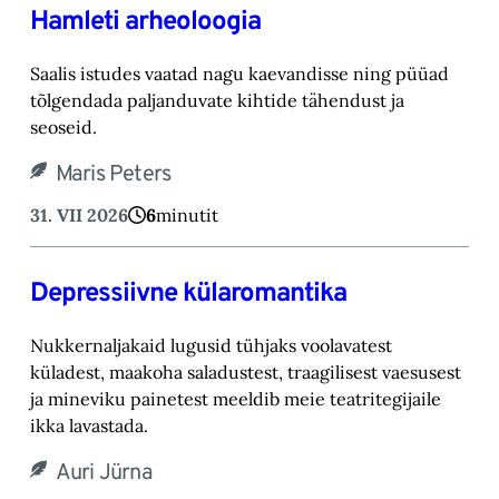
Hamleti arheoloogia
Saalis istudes vaatad nagu kaevandisse ning püüad
tõlgendada paljanduvate kihtide tähendust ja
seoseid.
Maris Peters
31. VII 2026
6
minutit
Depressiivne külaromantika
Nukkernaljakaid lugusid tühjaks voolavatest
küladest, maakoha saladustest, traagilisest vaesusest
ja mineviku painetest meeldib meie teatritegijaile
ikka lavastada.
Auri Jürna