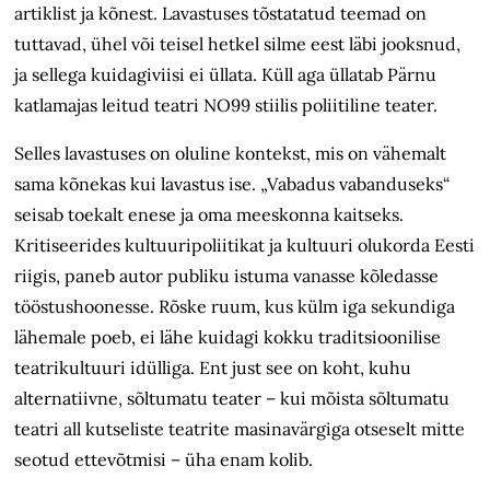
artiklist ja kõnest. Lavastuses tõstatatud teemad on
tuttavad, ühel või teisel hetkel silme eest läbi jooksnud,
ja sellega kuidagiviisi ei üllata. Küll aga üllatab Pärnu
katlamajas leitud teatri NO99 stiilis poliitiline teater.
Selles lavastuses on oluline kontekst, mis on vähemalt
sama kõnekas kui lavastus ise. „Vabadus vabanduseks“
seisab toekalt enese ja oma meeskonna kaitseks.
Kritiseerides kultuuripoliitikat ja kultuuri olukorda Eesti
riigis, paneb autor publiku istuma vanasse kõledasse
tööstushoonesse. Rõske ruum, kus külm iga sekundiga
lähemale poeb, ei lähe kuidagi kokku traditsioonilise
teatrikultuuri idülliga. Ent just see on koht, kuhu
alternatiivne, sõltumatu teater – kui mõista sõltumatu
teatri all kutseliste teatrite masinavärgiga otseselt mitte
seotud ettevõtmisi – üha enam kolib.