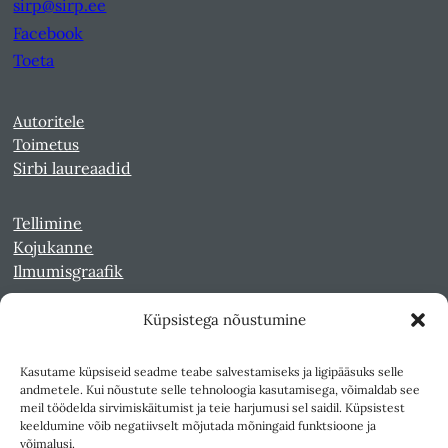
sirp@sirp.ee
Facebook
Toeta
Autoritele
Toimetus
Sirbi laureaadid
Tellimine
Kojukanne
Ilmumisgraafik
Küpsistega nõustumine
Veebiarhiiv
Sirp pdf-failidena Digaris
Kasutame küpsiseid seadme teabe salvestamiseks ja ligipääsuks selle
Kultuurileht 1994-1997
andmetele. Kui nõustute selle tehnoloogia kasutamisega, võimaldab see
Reede 1989-1990
meil töödelda sirvimiskäitumist ja teie harjumusi sel saidil. Küpsistest
Sirp ja Vasar 1940-1989
keeldumine võib negatiivselt mõjutada mõningaid funktsioone ja
võimalusi.