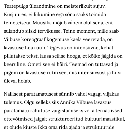
Teatepulga üleandmine on meisterlikult sujuv.
Kusjuures, ei liikumine ega sõna saaks toimida
teineteiseta. Muusika mõjub vähem olulisena, ent
sulandub siiski tervikusse. Teine moment, mille saab
Viibuse koreograafikogemuse kaela veeretada, on
lavastuse hea rütm. Tegevus on intensiivne, kohati
pillutakse teksti lausa sellise hooga, et kõike jälgida on
keeruline. Ometi see ei häiri. Teemad on tuttavad ja
pigem on lavastuse rütm see, mis intensiivsust ja huvi
üleval hoiab.
Näilisest paratamatusest sünnib vahel vägagi viljakas
tulemus. Olgu selleks siis Annika Viibuse lavastus
paratamatu rahutuse vaigistamiseks või alternatiivsed
ettevõtmised jäigalt struktureeritud kultuurimaastikul,
et olude kiuste ikka oma rida ajada ja struktuuride