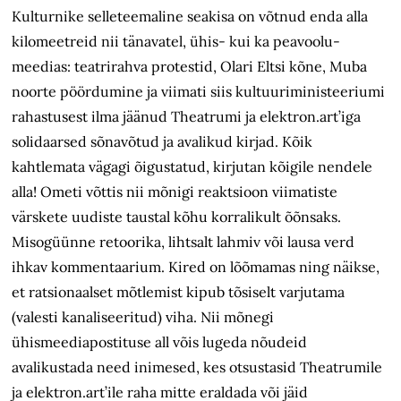
Kulturnike selleteemaline seakisa on võtnud enda alla
kilomeetreid nii tänavatel, ühis- kui ka peavoolu­
meedias: teatrirahva protestid, Olari Eltsi kõne, Muba
noorte pöördumine ja viimati siis kultuuriministeeriumi
rahastusest ilma jäänud Theatrumi ja elektron.art’iga
solidaarsed sõna­võtud ja avalikud kirjad. Kõik
kahtlemata vägagi õigustatud, kirjutan kõigile nendele
alla! Ometi võttis nii mõnigi reaktsioon viimatiste
värskete uudiste taustal kõhu korralikult õõnsaks.
Misogüünne retoorika, lihtsalt lahmiv või lausa verd
ihkav kommentaarium. Kired on lõõmamas ning näikse,
et ratsionaalset mõtlemist kipub tõsiselt varjutama
(valesti kanaliseeritud) viha. Nii mõnegi
ühismeediapostituse all võis lugeda nõudeid
avalikustada need inimesed, kes otsustasid Theatrumile
ja elektron.art’ile raha mitte eraldada või jäid