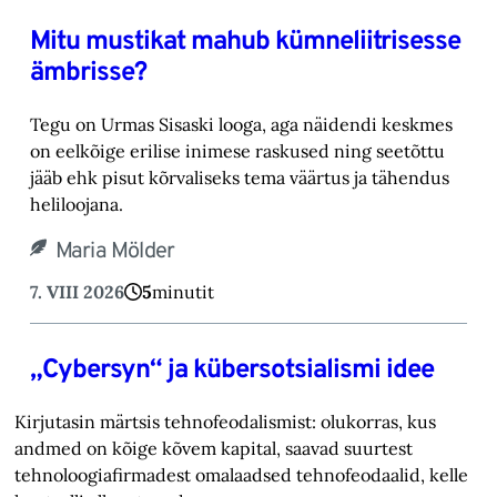
Mitu mustikat mahub kümneliitrisesse
ämbrisse?
Tegu on Urmas Sisaski looga, aga näidendi keskmes
on eelkõige erilise inimese raskused ning ‎seetõttu
jääb ehk pisut kõrvaliseks tema väärtus ja tähendus
heliloojana.‎
Maria Mölder
7. VIII 2026
5
minutit
„Cybersyn“ ja kübersotsialismi idee
Kirjutasin märtsis tehnofeodalismist: olukorras, kus
andmed on kõige kõvem kapital, saavad suurtest
tehnoloogiafirmadest omalaadsed tehnofeodaalid, kelle