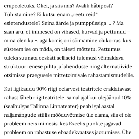
erapooletuks. Okei, ja siis mis? Avalik häbipost?
Tühistamine? Ei kutsu enam „reetureid“
esietendustele? Seina äärde ja pumppüssiga … ? Ma
saan aru, et inimesed on vihased, kurvad ja pettunud –
mina olen ka –, aga komisjoni sõimamine olukorras, kus
süsteem ise on mäda, on täiesti mõttetu. Pettumus
tuleks suunata eeskätt selliseid tulemusi võimaldava
struktuuri enese pihta ja lahenduste ning alternatiivide
otsimisse praegusele mittetoimivale rahastamismudelile.
Kui ligikaudu 90% riigi eelarvest teatritele eraldatavast
rahast läheb riigi­teatritele, samal ajal kui ülejäänud 10%
(seal­hulgas Tallinna Linnateater) peab igal aastal
näljamängude stiilis mõõduvõtmise üle elama, siis ei ole
probleem neis inimesis, kes Excelis punkte jagavad,
probleem on rahastuse ebaadekvaatses jaotumises. Ühe