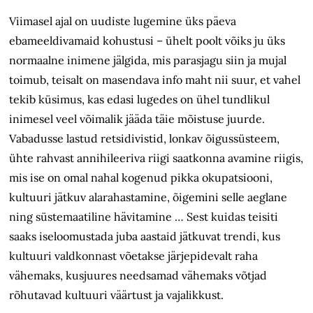
Viimasel ajal on uudiste lugemine üks päeva
ebameeldivamaid kohustusi – ühelt poolt võiks ju üks
normaalne inimene jälgida, mis parasjagu siin ja mujal
toimub, teisalt on masendava info maht nii suur, et vahel
tekib küsimus, kas edasi lugedes on ühel tundlikul
inimesel veel võimalik jääda täie mõistuse juurde.
Vabadusse lastud retsidivistid, lonkav õigussüsteem,
ühte rahvast annihileeriva riigi saatkonna avamine riigis,
mis ise on omal nahal kogenud pikka okupatsiooni,
kultuuri jätkuv alarahastamine, õigemini selle aeglane
ning süstemaatiline hävitamine … Sest kuidas teisiti
saaks iseloomustada juba aastaid jätkuvat trendi, kus
kultuuri valdkonnast võetakse järjepidevalt raha
vähemaks, kusjuures needsamad vähemaks võtjad
rõhutavad kultuuri väärtust ja vajalikkust.