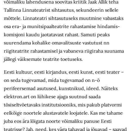
võimaliku lahendusena soovitas kriitik Jaak Allik teha
Tallinna Linnateatrist sihtasutus, sekundeerin sellele
mõttele. Linnateatri sihtasutuseks muutmine vabastaks
osa era- ja munitsi­paalteatrite rahastamise hindamis­
komisjoni kaudu jaotatavast rahast. Samuti peaks
suurendama kohalike omavalitsuste vastutust nn
riigiteatrite rahastamisel ja vabaneva riigiraha suunama
jällegi väiksemate teatrite toetuseks.
Eesti kultuur, eesti kirjandus, eesti kunst, eesti teater –
on seda tugevamad, mida tugevamad on n-ö
perifeersemad asutused, kunstnikud, ideed. Näiteks
elektron.art on lühikese ajaga suutnud saada
tõsiseltvõetavaks institutsiooniks, mis pakub platvormi
eelkõige noortele alustavatele loojatele. Kas me tahame
juba eos ära lõigata noorte võimaliku panuse Eesti
teatrisse? Jah, need, kes väga tahavad ja jõuavad – saavad