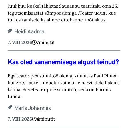
Juulikuu keskel tähistas Saueaugu teatritalu oma 25.
tegutsemisaastat sümpoosioniga „Teater ‎udus“, kus
tuli esitamisele ka siinne ettekanne-mõtisklus.‎
Heidi Aadma
7. VIII 2026
7
minutit
Kas oled vananemisega algust teinud?
Ega teater pea sunnitöö olema, kuulutas Paul Pinna,
kui Ants Lauteri nõudlik vaim talle närvi-‎dele hakkas
käima. Suveteater pole sunnitöö, seda on Pärnus
tunda.‎
Maris Johannes
7. VIII 2026
4
minutit