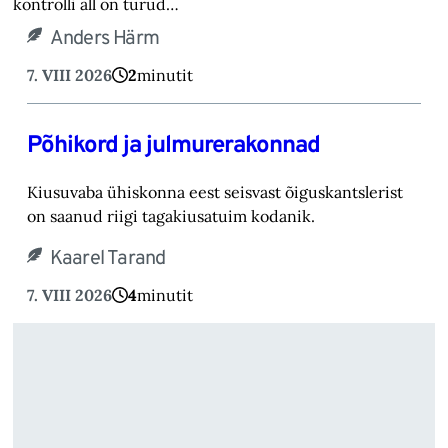
kontrolli all on turud…
Anders Härm
7. VIII 2026
2
minutit
Põhikord ja julmurerakonnad
Kiusuvaba ühiskonna eest seisvast õiguskantslerist
on saanud riigi tagakiusatuim kodanik.
Kaarel Tarand
7. VIII 2026
4
minutit