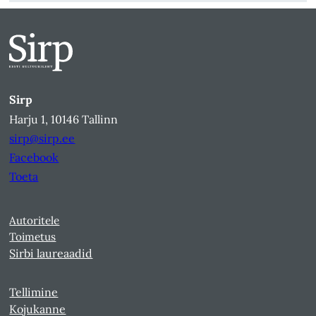
Sirp
Harju 1, 10146 Tallinn
sirp@sirp.ee
Facebook
Toeta
Autoritele
Toimetus
Sirbi laureaadid
Tellimine
Kojukanne