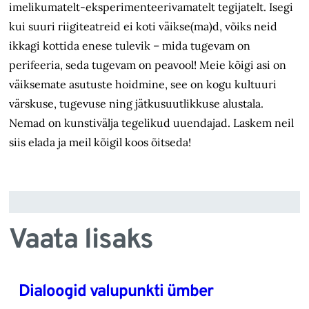
imelikumatelt-eksperimenteerivamatelt tegijatelt. Isegi
kui suuri riigiteatreid ei koti väikse(ma)d, võiks neid
ikkagi kottida enese tulevik – mida tugevam on
perifeeria, seda tugevam on peavool! Meie kõigi asi on
väiksemate asutuste hoidmine, see on kogu kultuuri
värskuse, tugevuse ning jätkusuutlikkuse alustala.
Nemad on kunstivälja tegelikud uuendajad. Laskem neil
siis elada ja meil kõigil koos õitseda!
Vaata lisaks
Dialoogid valupunkti ümber