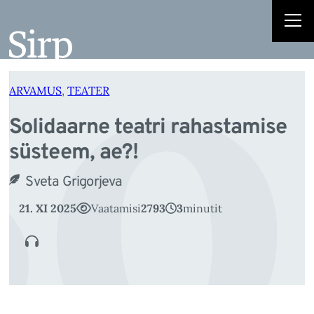
o
Liigu
sisu
juurde
ARVAMUS
, 
TEATER
Solidaarne teatri rahastamise
süsteem, ae?!
Sveta Grigorjeva
21. XI 2025
Vaatamisi
2793
3
minutit