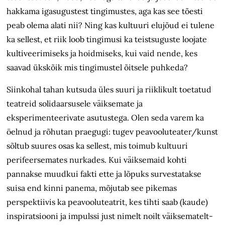
hakkama igasugustest tingimustes, aga kas see tõesti
peab olema alati nii? Ning kas kultuuri elujõud ei tulene
ka sellest, et riik loob tingimusi ka teistsuguste loojate
kultiveerimiseks ja hoidmiseks, kui vaid nende, kes
saavad ükskõik mis tingimustel õitsele puhkeda?
Siinkohal tahan kutsuda üles suuri ja riiklikult toetatud
teatreid solidaarsusele väiksemate ja
eksperimenteerivate asutustega. Olen seda varem ka
öelnud ja rõhutan praegugi: tugev peavooluteater/kunst
sõltub suures osas ka sellest, mis toimub kultuuri
perifeersemates nurkades. Kui väiksemaid kohti
pannakse muudkui fakti ette ja lõpuks survestatakse
suisa end kinni panema, mõjutab see pikemas
perspektiivis ka peavooluteatrit, kes tihti saab (kaude)
inspiratsiooni ja impulssi just nimelt noilt väiksematelt-