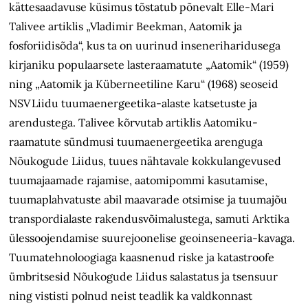
kättesaadavuse küsimus tõstatub põnevalt Elle-Mari
Talivee artiklis „Vladimir Beekman, Aatomik ja
fosforiidisõda“, kus ta on uurinud inseneriharidusega
kirjaniku populaarsete lasteraamatute „Aatomik“ (1959)
ning „Aatomik ja Küberneetiline Karu“ (1968) seoseid
NSV Liidu tuumaenergeetika-alaste katsetuste ja
arendustega. Talivee kõrvutab artiklis Aatomiku-
raamatute sündmusi tuumaenergeetika arenguga
Nõukogude Liidus, tuues nähtavale kokkulangevused
tuumajaamade rajamise, aatomipommi kasutamise,
tuumaplahvatuste abil maavarade otsimise ja tuumajõu
transpordialaste rakendusvõimalustega, samuti Arktika
ülessoojendamise suurejoonelise geoinseneeria-kavaga.
Tuumatehnoloogiaga kaasnenud riske ja katastroofe
ümbritsesid Nõukogude Liidus salastatus ja tsensuur
ning vististi polnud neist teadlik ka valdkonnast