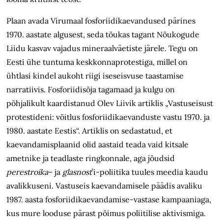
Plaan avada Virumaal fosforiidikaevandused pärines
1970. aastate algusest, seda tõukas tagant Nõukogude
Liidu kasvav vajadus mineraalväetiste järele. Tegu on
Eesti ühe tuntuma keskkonnaprotestiga, millel on
ühtlasi kindel aukoht riigi iseseisvuse taastamise
narratiivis. Fosforiidisõja tagamaad ja kulgu on
põhjalikult kaardistanud Olev Liivik artiklis „Vastuseisust
protestideni: võitlus fosforiidikaevanduste vastu 1970. ja
1980. aastate Eestis“. Artiklis on sedastatud, et
kaevandamisplaanid olid aastaid teada vaid kitsale
ametnike ja teadlaste ringkonnale, aga jõudsid
perestroika
– ja
glasnost
’i-poliitika tuules meedia kaudu
avalikkuseni. Vastuseis kaevandamisele päädis avaliku
1987. aasta fosforiidikaevandamise-vastase kampaaniaga,
kus mure looduse pärast põimus poliitilise aktivismiga.