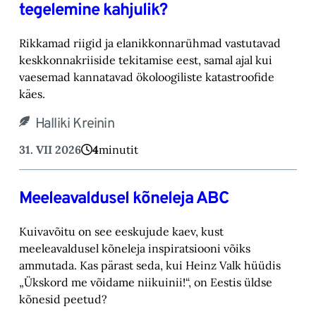
tegelemine kahjulik?
Rikkamad riigid ja elanikkonnarühmad vastutavad
keskkonnakriiside tekitamise eest, samal ajal kui
vaesemad kannatavad ökoloogiliste katastroofide
käes.
Halliki Kreinin
31. VII 2026
4
minutit
Meeleavaldusel kõneleja ABC
Kuivavõitu on see eeskujude kaev, kust
meeleavaldusel kõneleja inspiratsiooni võiks
ammutada. Kas pärast seda, kui Heinz Valk hüüdis
„Ükskord me võidame niikuinii!“, on Eestis üldse
kõnesid peetud?