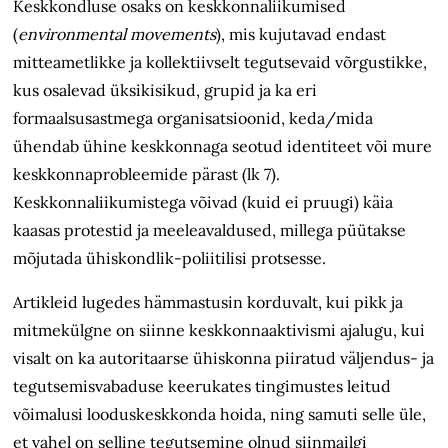
Keskkondluse osaks on keskkonnaliikumised
(
environmental movements
), mis kujutavad endast
mitteametlikke ja kollektiivselt tegutsevaid võrgustikke,
kus osalevad üksikisikud, grupid ja ka eri
formaalsusastmega organisatsioonid, keda/mida
ühendab ühine keskkonnaga seotud identiteet või mure
keskkonnaprobleemide pärast (lk 7).
Keskkonnaliikumistega võivad (kuid ei pruugi) käia
kaasas protestid ja meeleavaldused, millega püütakse
mõjutada ühiskondlik-poliitilisi protsesse.
Artikleid lugedes hämmastusin korduvalt, kui pikk ja
mitmekülgne on siinne keskkonnaaktivismi ajalugu, kui
visalt on ka autoritaarse ühiskonna piiratud väljendus- ja
tegutsemisvabaduse keerukates tingimustes leitud
võimalusi looduskeskkonda hoida, ning samuti selle üle,
et vahel on selline tegutsemine olnud siinmailgi