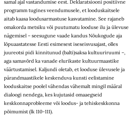
samal ajal vastandumise eest. Deklaratsiooni positiivne
programm tugines veendumusele, et looduskaitsele
aitab kaasa loodusarmastuse kasvatamine. See rajaneb
omakorda metsiku või puutumatu looduse ilu ja ülevuse
nägemisel – seesugune vaade kandus Nõukogude aja
lõpuaastatesse Eesti esimesest iseseisvusajast, olles
juureotsi pidi kinnitunud (balti)saksa kultuuriruumi –,
aga samavõrd ka vanade elurikaste kultuurmaastike
väärtustamisel. Kaljundi oletab, et looduse ülevusele ja
pärandmaastikele keskenduva kunsti eelistamine
looduskaitse poolel vähendas vähemalt mingil määral
dialoogi nendega, kes kujutasid omaaegseid
keskkonnaprobleeme või loodus- ja tehiskeskkonna
põimumist (lk 110-111).