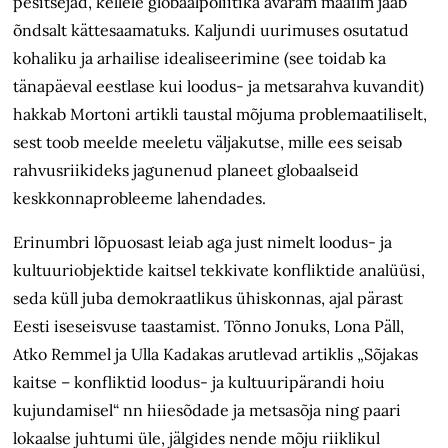
pesitsejad, kellele globaalpoliitika avaram maailm jääb
õndsalt kättesaamatuks. Kaljundi uurimuses osutatud
kohaliku ja arhailise idealiseerimine (see toidab ka
tänapäeval eestlase kui loodus- ja metsarahva kuvandit)
hakkab Mortoni artikli taustal mõjuma problemaatiliselt,
sest toob meelde meeletu väljakutse, mille ees seisab
rahvusriikideks jagunenud planeet globaalseid
keskkonnaprobleeme lahendades.
Erinumbri lõpuosast leiab aga just nimelt loodus- ja
kultuuriobjektide kaitsel tekkivate konfliktide analüüsi,
seda küll juba demokraatlikus ühiskonnas, ajal pärast
Eesti iseseisvuse taastamist. Tõnno Jonuks, Lona Päll,
Atko Remmel ja Ulla Kadakas arutlevad artiklis „Sõjakas
kaitse – konfliktid loodus- ja kultuuripärandi hoiu
kujundamisel“ nn hiiesõdade ja metsasõja ning paari
lokaalse juhtumi üle, jälgides nende mõju riiklikul