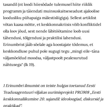
tasandil (nt loodi hiiesõdade tulemusel hiite riiklik
programm ja täiendati muinsuskaitseseadust ajaloolise
loodusliku pühapaiga mälestisliigiga). Sellest artiklist
võtan kaasa mõtte, et keskkonnakriisis võib konfliktidel
olla loov jõud, sest nende läbitöötamine loob uusi
tähendusi, tõlgendusi ja praktilisi lahendusi.
Erinumbrist jääb sõelale aga koostajate tõdemus, et
keskkondluse puhul pole sugugi tegu „mingi eile-täna
väljamõeldud moodsa, väljastpoolt pealesurutud
nähtusega“ (lk 19).
1 Erinumbri ilmumist on teiste hulgas toetanud Eesti
Teadusagentuuri viljakas uurimisprojekt PRG908 „Eesti
keskkonnaliikumine 20. sajandil: ideoloogiad, diskursid ja
praktikad“.