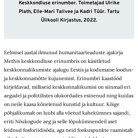
Keskkondluse erinumber. Toimetajad Ulrike
Plath, Elle-Mari Talivee ja Kadri Tüür. Tartu
Ülikooli Kirjastus, 2022.
Eelmisel aastal ilmunud humanitaarteaduste ajakirja
Methis keskkondluse erinumbris on käsitletud
keskkonnaliikumiste ajalugu Eestis ja kodumaise loodus-
ja keskkonnamõtte kujunemist. Erinumbri kaastööd
kirjeldavad, milliseid keskkonnaliikumisi on siinmail eri
aegadel ja poliitilistes olukordades esinenud ning kuidas
on neile kaasa kõnelenud kunstid ja kultuur. Kõige
põhjalikumalt on luubi alla võetud kahekümnes sajand
i
,
eriti Nõukogude aeg ja selle lõpukümnendeil aset
leidnud fosforiidisõda, aga neid fookuspunkte raamistab