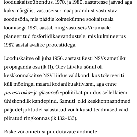
looduskaitseühendus. 1970. ja 1980. aastatesse jäävad aga
kaks märgilist vastuseisu: maaparandust vastustav
soodesõda, mis päädis kolmekümne sookaitseala
loomisega 1981. aastal, ning vastuseis Virumaale
planeeritud fosforiidikaevandustele, mis kulmineerus
1987. aastal avalike protestidega.
Looduskaitse oli juba 1956. aastast Eesti NSVs ametliku
propaganda osa (lk 11). Olev Liiviku sõnul oli
keskkonnakaitse NSV Liidus valdkond, kus tolereeriti
küll mõningal määral kodanikuaktivismi, aga enne
perestroika
– ja
glasnost
’i-poliitikat puudus sellel laiem
ühiskondlik kandepind. Samuti olid keskkonnaandmed
paljudel juhtudel salastatud või liikusid teadmised vaid
piiratud ringkonnas (lk 132-133).
Riske või õnnetusi puudutavate andmete