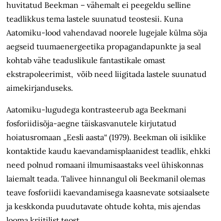
huvitatud Beekman – vähemalt ei peegeldu selline
teadlikkus tema lastele suunatud teostes
ii
. Kuna
Aatomiku-lood vahendavad noorele lugejale külma sõja
aegseid tuumaenergeetika propagandapunkte ja seal
kohtab vähe teaduslikule fantastikale omast
ekstrapoleerimist, võib need liigitada lastele suunatud
aimekirjanduseks.
Aatomiku-lugudega kontrasteerub aga Beekmani
fosforiidisõja-aegne täiskasvanutele kirjutatud
hoiatusromaan „Eesli aasta“ (1979). Beekman oli isiklike
kontaktide kaudu kaevandamisplaanidest teadlik, ehkki
need polnud romaani ilmumisaastaks veel ühiskonnas
laiemalt teada. Talivee hinnangul oli Beekmanil olemas
teave fosforiidi kaevandamisega kaasnevate sotsiaalsete
ja keskkonda puudutavate ohtude kohta, mis ajendas
looma kriitilist teost.