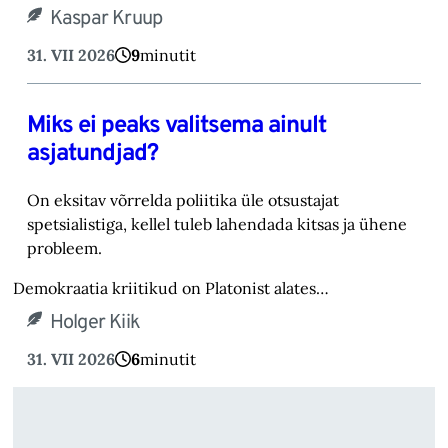
Kaspar Kruup
31. VII 2026
9
minutit
Miks ei peaks valitsema ainult
asjatundjad?
On eksitav võrrelda poliitika üle otsustajat
spetsialistiga, kellel tuleb lahendada kitsas ja ühene
probleem.
Demokraatia kriitikud on Platonist alates…
Holger Kiik
31. VII 2026
6
minutit