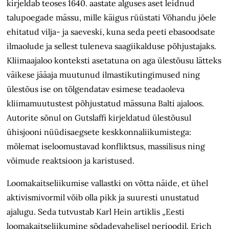
kirjeldab teoses 1640. aastate alguses aset leidnud
talupoegade mässu, mille käigus rüüstati Võhandu jõele
ehitatud vilja- ja saeveski, kuna seda peeti ebasoodsate
ilmaolude ja sellest tuleneva saagiikalduse põhjustajaks.
Kliimaajaloo konteksti asetatuna on aga ülestõusu lätteks
väikese jääaja muutunud ilmastikutingimused ning
ülestõus ise on tõlgendatav esimese teadaoleva
kliimamuutustest põhjustatud mässuna Balti ajaloos.
Autorite sõnul on Gutslaffi kirjeldatud ülestõusul
ühisjooni nüüdisaegsete keskkonnaliikumistega:
mõlemat iseloomustavad konfliktsus, massilisus ning
võimude reaktsioon ja karistused.
Loomakaitseliikumise vallastki on võtta näide, et ühel
aktivismivormil võib olla pikk ja suuresti unustatud
ajalugu. Seda tutvustab Karl Hein artiklis „Eesti
loomakaitseliikumine sõdadevahelisel perioodil. Erich