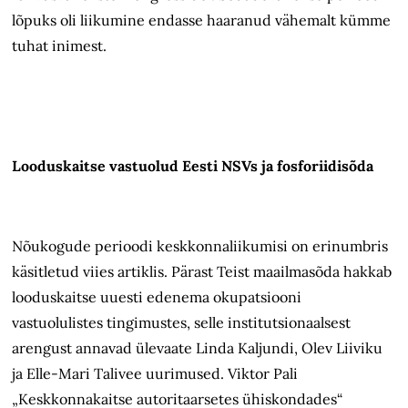
lõpuks oli liikumine endasse haaranud vähemalt kümme
tuhat inimest.
Looduskaitse vastuolud Eesti NSVs ja fosforiidisõda
Nõukogude perioodi keskkonnaliikumisi on erinumbris
käsitletud viies artiklis. Pärast Teist maailmasõda hakkab
looduskaitse uuesti edenema okupatsiooni
vastuolulistes tingimustes, selle institutsionaalsest
arengust annavad ülevaate Linda Kaljundi, Olev Liiviku
ja Elle-Mari Talivee uurimused. Viktor Pali
„Keskkonnakaitse autoritaarsetes ühiskondades“