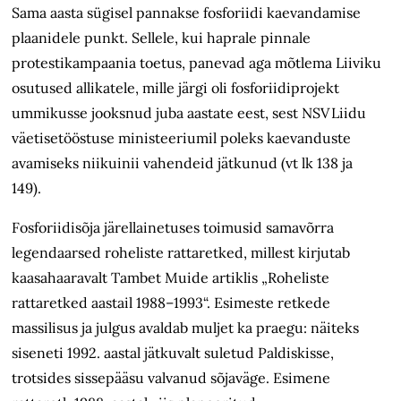
Sama aasta sügisel pannakse fosforiidi kaevandamise
plaanidele punkt. Sellele, kui haprale pinnale
protestikampaania toetus, panevad aga mõtlema Liiviku
osutused allikatele, mille järgi oli fosforiidiprojekt
ummikusse jooksnud juba aastate eest, sest NSV Liidu
väetisetööstuse ministeeriumil poleks kaevanduste
avamiseks niikuinii vahendeid jätkunud (vt lk 138 ja
149).
Fosforiidisõja järellainetuses toimusid samavõrra
legendaarsed roheliste rattaretked, millest kirjutab
kaasahaaravalt Tambet Muide artiklis „Roheliste
rattaretked aastail 1988–1993“. Esimeste retkede
massilisus ja julgus avaldab muljet ka praegu: näiteks
siseneti 1992. aastal jätkuvalt suletud Paldiskisse,
trotsides sissepääsu valvanud sõjaväge. Esimene