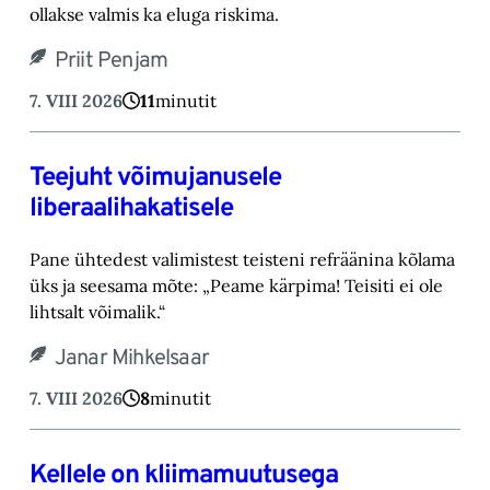
ollakse valmis ka eluga riskima.‎
Priit Penjam
7. VIII 2026
11
minutit
Teejuht võimujanusele
liberaalihakatisele
Pane ühtedest valimistest teisteni refräänina kõlama
üks ja seesama mõte: „Peame kärpima! ‎Teisiti ei ole
lihtsalt võimalik.“‎
Janar Mihkelsaar
7. VIII 2026
8
minutit
Kellele on kliimamuutusega