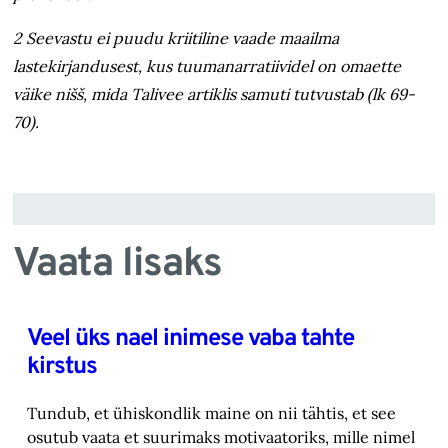
2 Seevastu ei puudu kriitiline vaade maailma
lastekirjandusest, kus tuumanarratiividel on omaette
väike nišš, mida Talivee artiklis samuti tutvustab (lk 69-
70).
Vaata lisaks
Veel üks nael inimese vaba tahte
kirstus
Tundub, et ühiskondlik maine on nii tähtis, et see
osutub vaata et suurimaks motivaatoriks, ‎mille nimel