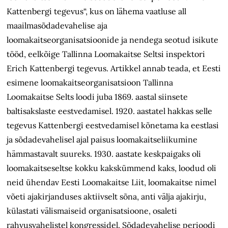
Kattenbergi tegevus“, kus on lähema vaatluse all
maailmasõdadevahelise aja
loomakaitseorganisatsioonide ja nendega seotud isikute
tööd, eelkõige Tallinna Loomakaitse Seltsi inspektori
Erich Kattenbergi tegevus. Artikkel annab teada, et Eesti
esimene loomakaitseorganisatsioon Tallinna
Loomakaitse Selts loodi juba 1869. aastal siinsete
baltisakslaste eestvedamisel. 1920. aastatel hakkas selle
tegevus Kattenbergi eestvedamisel kõnetama ka eestlasi
ja sõdadevahelisel ajal paisus loomakaitseliikumine
hämmastavalt suureks. 1930. aastate keskpaigaks oli
loomakaitseseltse kokku kakskümmend kaks, loodud oli
neid ühendav Eesti Loomakaitse Liit, loomakaitse nimel
võeti ajakirjanduses aktiivselt sõna, anti välja ajakirju,
külastati välismaiseid organisatsioone, osaleti
rahvusvahelistel kongressidel. Sõdadevahelise perioodi