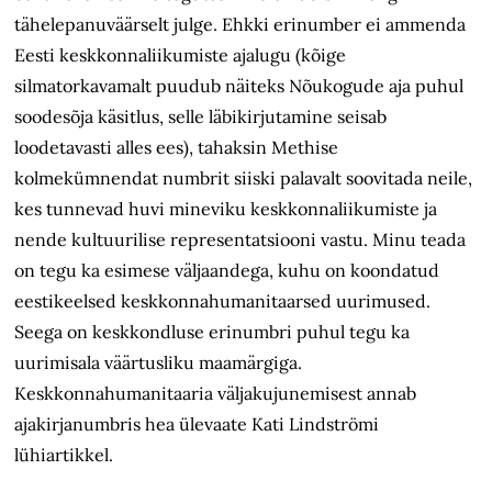
tähelepanuväärselt julge. Ehkki erinumber ei ammenda
Eesti keskkonnaliikumiste ajalugu (kõige
silmatorkavamalt puudub näiteks Nõukogude aja puhul
soodesõja käsitlus, selle läbikirjutamine seisab
loodetavasti alles ees), tahaksin Methise
kolmekümnendat numbrit siiski palavalt soovitada neile,
kes tunnevad huvi mineviku keskkonnaliikumiste ja
nende kultuurilise representatsiooni vastu. Minu teada
on tegu ka esimese väljaandega, kuhu on koondatud
eestikeelsed keskkonnahumanitaarsed uurimused.
Seega on keskkondluse erinumbri puhul tegu ka
uurimisala väärtusliku maamärgiga.
Keskkonnahumanitaaria väljakujunemisest annab
ajakirjanumbris hea ülevaate Kati Lindströmi
lühiartikkel.