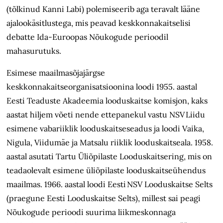
(tõlkinud Kanni Labi) polemiseerib aga teravalt lääne
ajalookäsitlustega, mis peavad keskkonnakaitselisi
debatte Ida-Euroopas Nõukogude perioodil
mahasurutuks.
Esimese maailmasõjajärgse
keskkonnakaitseorganisatsioonina loodi 1955. aastal
Eesti Teaduste Akadeemia looduskaitse komisjon, kaks
aastat hiljem võeti nende ettepanekul vastu NSV Liidu
esimene vabariiklik looduskaitseseadus ja loodi Vaika,
Nigula, Viidumäe ja Matsalu riiklik looduskaitseala. 1958.
aastal asutati Tartu Üliõpilaste Looduskaitsering, mis on
teadaolevalt esimene üliõpilaste looduskaitseühendus
maailmas. 1966. aastal loodi Eesti NSV Looduskaitse Selts
(praegune Eesti Looduskaitse Selts), millest sai peagi
Nõukogude perioodi suurima liikmeskonnaga