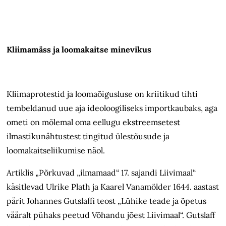
Kliimamäss ja loomakaitse minevikus
Kliimaprotestid ja loomaõigusluse on kriitikud tihti
tembeldanud uue aja ideoloogiliseks importkaubaks, aga
ometi on mõlemal oma eellugu ekstreemsetest
ilmastikunähtustest tingitud ülestõusude ja
loomakaitseliikumise näol.
Artiklis „Põrkuvad „ilmamaad“ 17. sajandi Liivimaal“
käsitlevad Ulrike Plath ja Kaarel Vanamölder 1644. aastast
pärit Johannes Gutslaffi teost „Lühike teade ja õpetus
vääralt pühaks peetud Võhandu jõest Liivimaal“. Gutslaff