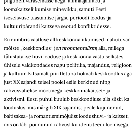
pilguheit varasemasse aega, kliimaajalukku ja
loomakaitseliikumise minevikku, samuti Eesti
iseseisvuse taastamise järgse perioodi loodus-ja
kultuuripärandi kaitsega seotud konfliktidesse.
Erinumbris vaatluse all keskkonnaliikumised mahutuvad
mõiste „keskkondlus“ (
environmentalism
) alla, millega
tähistatakse huvi looduse ja keskkonna vastu sellistes
ühiselu valdkondades nagu poliitika, majandus, religioon
ja kultuur. Kitsamalt piiritletuna hõlmab keskkondlus aga
just XX sajandi teisel poolel esile kerkinud ning
rahvusvahelise mõõtmega keskkonnakaitset- ja
aktivismi. Eesti puhul kuulub keskkondluse alla siiski ka
looduslus, mis märgib XIX sajandist peale kujunenud,
baltisaksa- ja romantismimõjulist loodushuvi- ja kaitset,
mis on läbi põimunud rahvusliku identiteedi loomisega.