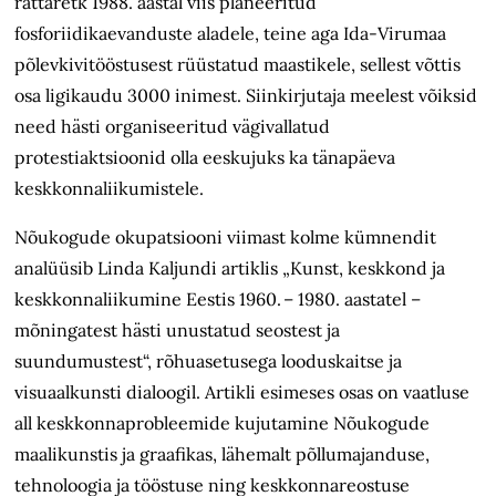
rattaretk 1988. aastal viis planeeritud
fosforiidikaevanduste aladele, teine aga Ida-Virumaa
põlevkivitööstusest rüüstatud maastikele, sellest võttis
osa ligikaudu 3000 inimest. Siinkirjutaja meelest võiksid
need hästi organiseeritud vägivallatud
protestiaktsioonid olla eeskujuks ka tänapäeva
keskkonnaliikumistele.
Nõukogude okupatsiooni viimast kolme kümnendit
analüüsib Linda Kaljundi artiklis „Kunst, keskkond ja
keskkonnaliikumine Eestis 1960. – 1980. aastatel –
mõningatest hästi unustatud seostest ja
suundumustest“, rõhuasetusega looduskaitse ja
visuaalkunsti dialoogil. Artikli esimeses osas on vaatluse
all keskkonnaprobleemide kujutamine Nõukogude
maalikunstis ja graafikas, lähemalt põllumajanduse,
tehnoloogia ja tööstuse ning keskkonnareostuse