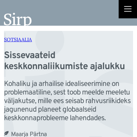
Si
Liigu
sisu
juurde
SOTSIAALIA
Sissevaateid
keskkonnaliikumiste ajalukku
Kohaliku ja arhailise idealiseerimine on
problemaatiline, sest toob meelde meeletu
väljakutse, mille ees seisab rahvusriikideks
jagunenud planeet globaalseid
keskkonnaprobleeme lahendades.
Maarja Pärtna