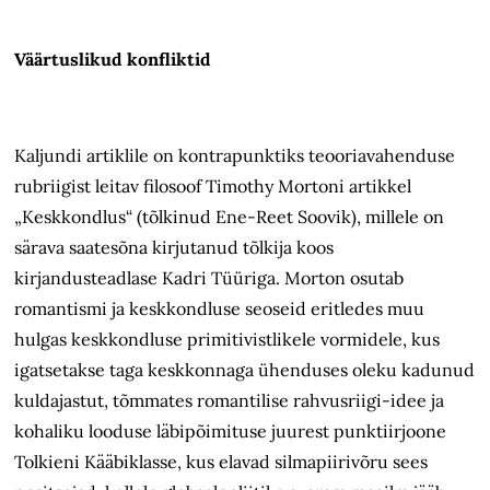
Väärtuslikud konfliktid
Kaljundi artiklile on kontrapunktiks teooriavahenduse
rubriigist leitav filosoof Timothy Mortoni artikkel
„Keskkondlus“ (tõlkinud Ene-Reet Soovik), millele on
särava saatesõna kirjutanud tõlkija koos
kirjandusteadlase Kadri Tüüriga. Morton osutab
romantismi ja keskkondluse seoseid eritledes muu
hulgas keskkondluse primitivistlikele vormidele, kus
igatsetakse taga keskkonnaga ühenduses oleku kadunud
kuldajastut, tõmmates romantilise rahvusriigi-idee ja
kohaliku looduse läbipõimituse juurest punktiirjoone
Tolkieni Kääbiklasse, kus elavad silmapiirivõru sees