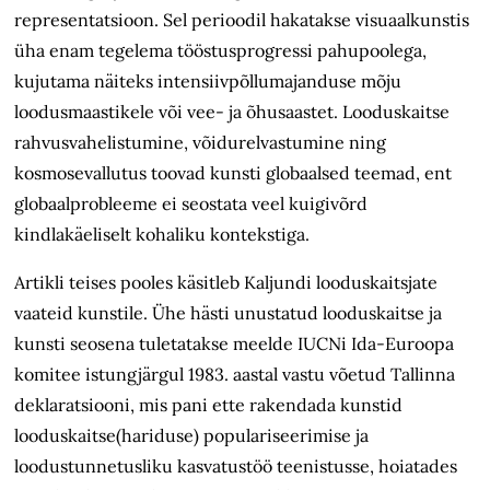
representatsioon. Sel perioodil hakatakse visuaalkunstis
üha enam tegelema tööstusprogressi pahupoolega,
kujutama näiteks intensiivpõllumajanduse mõju
loodusmaastikele või vee- ja õhusaastet. Looduskaitse
rahvusvahelistumine, võidurelvastumine ning
kosmosevallutus toovad kunsti globaalsed teemad, ent
globaalprobleeme ei seostata veel kuigivõrd
kindlakäeliselt kohaliku kontekstiga.
Artikli teises pooles käsitleb Kaljundi looduskaitsjate
vaateid kunstile. Ühe hästi unustatud looduskaitse ja
kunsti seosena tuletatakse meelde IUCNi Ida-Euroopa
komitee istungjärgul 1983. aastal vastu võetud Tallinna
deklaratsiooni, mis pani ette rakendada kunstid
looduskaitse(hariduse) populariseerimise ja
loodustunnetusliku kasvatustöö teenistusse, hoiatades