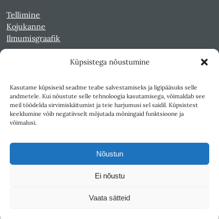
Tellimine
Kojukanne
Ilmumisgraafik
Küpsistega nõustumine
Veebiarhiiv
Sirp pdf-failidena Digaris
Kasutame küpsiseid seadme teabe salvestamiseks ja ligipääsuks selle
Kultuurileht 1994-1997
andmetele. Kui nõustute selle tehnoloogia kasutamisega, võimaldab see
Reede 1989-1990
meil töödelda sirvimiskäitumist ja teie harjumusi sel saidil. Küpsistest
Sirp ja Vasar 1940-1989
keeldumine võib negatiivselt mõjutada mõningaid funktsioone ja
võimalusi.
Ligipääsetavus
Kasutustingimused
Nõustun
Teksti- ja andmekaeve
Ei nõustu
Väljaandja SA Kultuurileht
Vaata sätteid
1K
DIGITAL