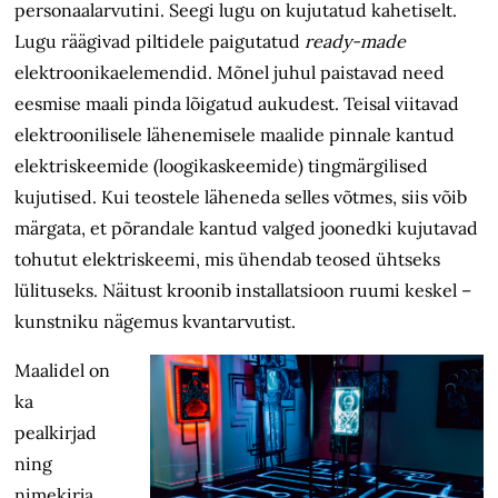
personaalarvutini. Seegi lugu on kujutatud kahetiselt.
Lugu räägivad piltidele paigutatud
ready-made
elektroonikaelemendid.
Mõnel juhul paistavad need
eesmise maali pinda lõigatud aukudest. Teisal viitavad
elektroonilisele lähenemisele maalide pinnale kantud
elektriskeemide (loogikaskeemide) tingmärgilised
kujutised. Kui teostele läheneda selles võtmes, siis võib
märgata, et põrandale kantud valged joonedki kujutavad
tohutut elektriskeemi, mis ühendab teosed ühtseks
lülituseks. Näitust kroonib installatsioon ruumi keskel –
kunstniku nägemus kvantarvutist.
Maalidel on
ka
pealkirjad
ning
nimekirja