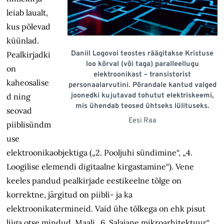
leiab laualt,
kus põlevad
küünlad.
Daniil Logovoi teostes räägitakse Kristuse
Pealkirjadki
loo kõrval (või taga) paralleellugu
on
elektroonikast – transistorist
kaheosalise
personaalarvutini. Põrandale kantud valged
joonedki kujutavad tohutut elektriskeemi,
d ning
mis ühendab teosed ühtseks lülituseks.
seovad
Eesi Raa
piiblisündm
use
elektroonikaobjektiga („2. Pooljuhi sündimine“, „4.
Loogilise elemendi digitaalne kirgastamine“). Vene
keeles pandud pealkirjade eestikeelne tõlge on
korrektne, järgitud on piibli- ja ka
elektroonikatermineid. Vaid ühe tõlkega on ehk pisut
liiga otse mindud. Maali „6. Salajane mikroarhitektuur“