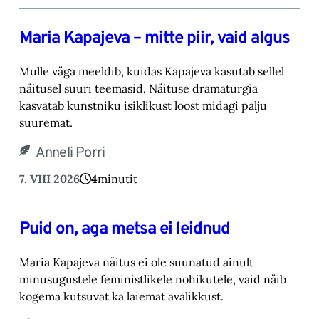
Maria Kapajeva – mitte piir, vaid algus
Mulle väga meeldib, kuidas Kapajeva kasutab sellel
näitusel suuri teemasid. Näituse drama‎turgia
kasvatab kunstniku isiklikust loost midagi palju
suuremat.‎
Anneli Porri
7. VIII 2026
4
minutit
Puid on, aga metsa ei leidnud
Maria Kapajeva näitus ei ole suunatud ainult
minusugustele feministlikele nohikutele, vaid ‎näib
kogema kutsuvat ka laiemat avalikkust.‎