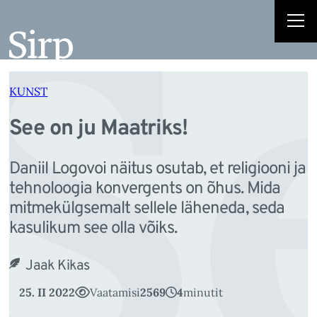
S
Liigu
sisu
juurde
KUNST
See on ju Maatriks!
Daniil Logovoi näitus osutab, et religiooni ja
tehnoloogia konvergents on õhus. Mida
mitmekülgsemalt sellele läheneda, seda
kasulikum see olla võiks.
Jaak Kikas
25. II 2022
Vaatamisi
2569
4
minutit