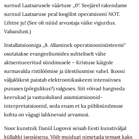
surnud Laatsarusele väärtuse „0“. Seejärel rakendame
surnud Laatsaruse peal loogilist operatsiooni NOT.
Lihtne ju! (See oli nüüd arvustaja väike vigurdus.
Vabandust.)
Installatsiooniga „8. Allaminek operatsioonisüsteemi“
osutatakse evangeeliumides suhteliselt vähe
aktsentueeritud sündmusele – Kristuse käigule
surmavalda ristilöömise ja ülestõusmise vahel. Ikooni
väljalõikest paistab elektroonikaskeem intensiivses
punases (põrgulikus?) valguses. Siit võivad hargneda
keerukad ja vastuolulised assotsiatsioonid-
interpretatsioonid, seda enam et ka piiblisündmuse
kohta on vägagi lahknevaid arvamusi.
Noor kunstnik Daniil Logovoi seisab Eesti kunstiväljal
küllaltki isepäisena. Võib muidugi nimetada temast kaks