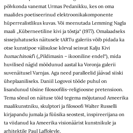
põlvkonda vanemat Urmas Pedanikku, kes on oma
maalides poetiseerinud elektroonikakomponente
hüperrealistlikus kuvas. Või meenutada Lemming Nagla
maali „Küberneetiline kivi ja tõstja“ (1977). Omalaadseks
sissejuhatuseks näitusele tARTu galeriis võib pidada ka
otse kunstipoe välisukse kõrval seisvat Kalju Kivi
humachinoid
’i („Pildimasin – ikooniline endel“), mida
huvilised nägid möödunud aastal ka Voronja galerii
suvenäitusel Varnjas. Aga need paralleelid jäävad siiski
üheplaaniliseks. Daniil Logovoi tööde puhul on
lisandunud tõsine filosoofilis-religioosne pretensioon.
Tema sõnul on näituse töid tegema mõjutanud Ameerika
maalikunstniku, skulptori ja filosoofi Walter Russelli
kirjapandu jumala ja füüsika seostest, inspireerijana on
ta viidanud ka Ameerika visionäärist kunstnikule ja
arhitektile Paul Laffoleyle.