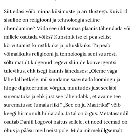
Siit edasi võib minna küsimuste ja arutlustega. Kuivõrd
sisuline on religiooni ja tehnoloogia selline
ühendamine? Mida see üldisemas plaanis tähendada või
millele osutada võiks? Kunstnik ise ei pea sellist
kõrvutamist kunstlikuks ja juhuslikuks. Ta peab
võimalikuks religiooni ja tehnoloogia seni suuresti
sõltumatult kulgenud tegevusliinide konvergentsi
tulevikus, ehk isegi kaunis lähedases: „Oleme väga
lähedal hetkele, mil suudame saavutada loomingu ja
hinge digiteerimise võrgus, muutudes just seeläbi
surematuks ja ehk just see tähendabki, et avame tee
surematusse Jumala riiki.“ „See on ju Maatriks!“ võib
keegi hirmunult hüüatada. Ja tal on õigus. Metatasandil
osutab Daniil Logovoi näitus sellele, et need teemad on
õhus ja pääsu meil neist pole. Mida mitmekülgsemalt