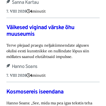
Sanna Kartau
7. VIII 2026
4
minutit
Väikesed viginad värske õhu
muuseumis
Terve plejaad praegu neljakümnendate alguses
olulisi eesti kunstnikke on nullindate lõpus ‎siin
möllates saanud elutähtsaid impulsse.‎
Hanno Soans
7. VIII 2026
4
minutit
Kosmosereis iseendana
Hanno Soans: „See, mida ma pea igas tekstis teha