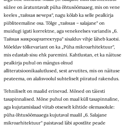
süžee on äratuntavalt püha õhtusöömaaeg, mis on vene
keeles „тайная вечеря“, nagu kõlab ka selle pealkirja
piibliteemaline osa. Tõlge „тайная – salajane“ on
muidugi igati korrektne, aga venekeelses variandis „6.
Тайная микроархитектурa“ sisalduv vihje läheb kaotsi.
Mõeldav tõlkevariant on ka „Püha mikroarhitektuur“,
mis edastab sisu ehk paremini. Kahtlustan, et ka näituse
pealkirja puhul on mängus olnud
alliteratsioonikaalutlused, sest arvutites, mis on näituse
peateema, on alalisvoolul suhteliselt piiratud rakendus.
Tehniliselt on maalid erinevad. Mõned on täiesti
tasapinnalised. Mõne puhul on maal küll tasapinnaline,
aga kujutamislaad viitab otseselt kihtide olemasolule:
püha õhtusöömaaega kujutaval maalil „6. Salajane
mikroarhitektuur“ paistavad läbi apostlite peade