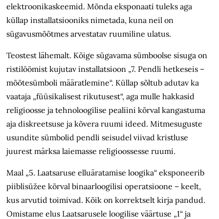
elektroonikaskeemid. Mõnda eksponaati tuleks aga
küllap installatsiooniks nimetada, kuna neil on
sügavusmõõtmes arvestatav ruumiline ulatus.
Teostest lähemalt. Kõige sügavama sümboolse sisuga on
ristilöömist kujutav installatsioon „7. Pendli hetkeseis –
mõõtesümboli määratlemine“. Küllap sõltub adutav ka
vaataja „füüsikalisest rikutusest“, aga mulle hakkasid
religioosse ja tehnoloogilise pealiini kõrval kangastuma
aja diskreetsuse ja kõvera ruumi ideed. Mitmesuguste
usundite sümbolid pendli seisudel viivad kristluse
juurest märksa laiemasse religioossesse ruumi.
Maal „5. Laatsaruse elluäratamise loogika“ eksponeerib
piiblisüžee kõrval binaarloogilisi operatsioone – keelt,
kus arvutid toimivad. Kõik on korrektselt kirja pandud.
Omistame elus Laatsarusele loogilise väärtuse „1“ ja