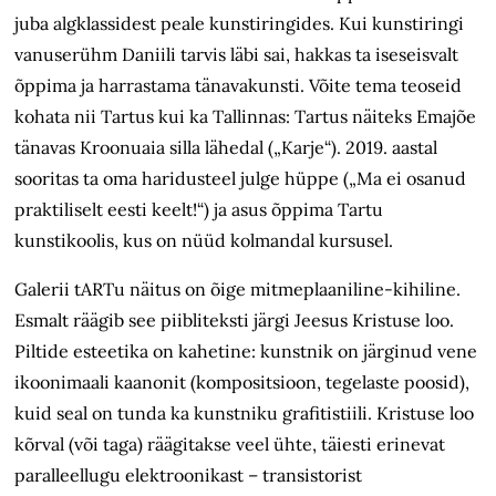
juba algklassidest peale kunstiringides. Kui kunstiringi
vanuserühm Daniili tarvis läbi sai, hakkas ta iseseisvalt
õppima ja harrastama tänavakunsti. Võite tema teoseid
kohata nii Tartus kui ka Tallinnas: Tartus näiteks Emajõe
tänavas Kroonuaia silla lähedal („Karje“). 2019. aastal
sooritas ta oma haridusteel julge hüppe („Ma ei osanud
praktiliselt eesti keelt!“) ja asus õppima Tartu
kunstikoolis, kus on nüüd kolmandal kursusel.
Galerii tARTu näitus on õige mitmeplaaniline-kihiline.
Esmalt räägib see piibliteksti järgi Jeesus Kristuse loo.
Piltide esteetika on kahetine: kunstnik on järginud vene
ikoonimaali kaanonit (kompositsioon, tegelaste poosid),
kuid seal on tunda ka kunstniku grafitistiili. Kristuse loo
kõrval (või taga) räägitakse veel ühte, täiesti erinevat
paralleellugu elektroonikast – transistorist