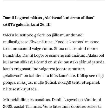
Daniil Logovoi näitus „Alalisvool kui armu allikas“
tARTu galeriis kuni 26. III.
tARTu kunstipoe galerii on jälle muundunud:
mullusügisese Kiwa näituse „Kood ja kosmos“ mustast
toast on saanud valge ruum. Sinna on asetatud noore
kunstniku Daniil Logovoi esimene isikunäitus „Alalisvool
kui armu allikas“. Põrand on siiski mustaks jäänud ja seda
katab enigmaatiline valgetest joontest muster.
„Alalisvool“ on kahtlemata füüsikamõiste. Küllap see oligi
põhjus, miks just mulle (füüsik ikkagi!) tehti ettepanek
näitusest kirjutada.
Mitmekihiline esmanäitus. Daniil Logovoi on sündinud
2003. aastal Tallinnas. Vene lütseumis õppides osales ta