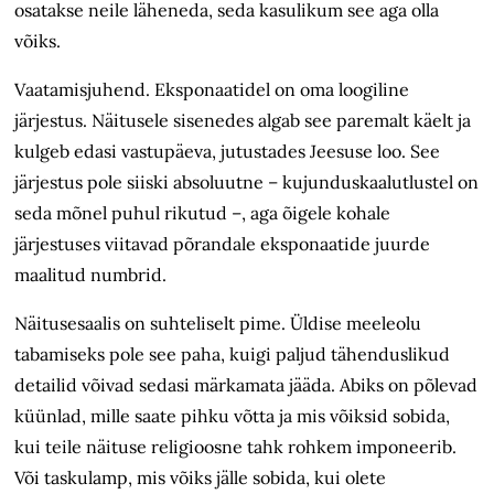
osatakse neile läheneda, seda kasulikum see aga olla
võiks.
Vaatamisjuhend. Eksponaatidel on oma loogiline
järjestus. Näitusele sisenedes algab see paremalt käelt ja
kulgeb edasi vastupäeva, jutustades Jeesuse loo. See
järjestus pole siiski absoluutne – kujunduskaalutlustel on
seda mõnel puhul rikutud –, aga õigele kohale
järjestuses viitavad põrandale eksponaatide juurde
maalitud numbrid.
Näitusesaalis on suhteliselt pime. Üldise meeleolu
tabamiseks pole see paha, kuigi paljud tähenduslikud
detailid võivad sedasi märkamata jääda. Abiks on põlevad
küünlad, mille saate pihku võtta ja mis võiksid sobida,
kui teile näituse religioosne tahk rohkem imponeerib.
Või taskulamp, mis võiks jälle sobida, kui olete