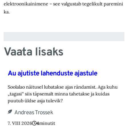
elektroonikainimene – see valgustab tegelikult paremini
ka.
Vaata lisaks
Au ajutiste lahenduste ajastule
Soolalao näitusel lubatakse ajas rändamist. Aga kuhu
„tagasi“ siis täpsemalt minna tahetakse ‎ja kuidas
puutub üldse asja tulevik?‎
Andreas Trossek
7. VIII 2026
4
minutit