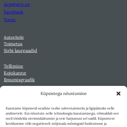
sirp@sirp.ee
Facebook
Toeta
Autoritele
Toimetus
Sirbi laureaadid
Tellimine
Kojukanne
Ilmumisgraafik
Küpsistega nõustumine
Veebiarhiiv
Sirp pdf-failidena Digaris
Kasutame küpsiseid seadme teabe salvestamiseks ja ligipääsuks selle
Kultuurileht 1994-1997
andmetele. Kui nõustute selle tehnoloogia kasutamisega, võimaldab see
Reede 1989-1990
meil töödelda sirvimiskäitumist ja teie harjumusi sel saidil. Küpsistest
Sirp ja Vasar 1940-1989
keeldumine võib negatiivselt mõjutada mõningaid funktsioone ja