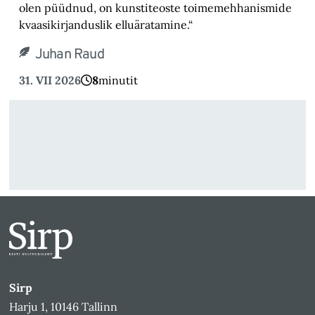
olen püüdnud, on kunstiteoste toimemehhanismide
kvaasikirjanduslik elluäratamine.“
Juhan Raud
31. VII 2026
8
minutit
Sirp
Harju 1, 10146 Tallinn